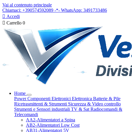
Vai al contenuto principale
Chiamaci: +390574592089 -*- WhatsApp: 3491733486

Accedi

Carrello
0
Home
Power
Componenti Elettronici
Elettronica
Batterie & Pile
Ricetrasmittenti & Strumenti
Sicurezza & Video controllo
Strumenti e Sensori industriali
TV & Sat
Radiocomandi &
Telecomandi
AA2-Alimentatori a Spina
AB2-Alimentatori Low Cost
AB31-Alimentatori 5V