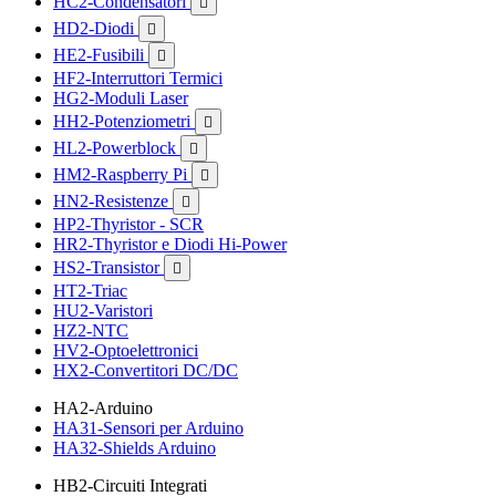
HC2-Condensatori

HD2-Diodi

HE2-Fusibili

HF2-Interruttori Termici
HG2-Moduli Laser
HH2-Potenziometri

HL2-Powerblock

HM2-Raspberry Pi

HN2-Resistenze

HP2-Thyristor - SCR
HR2-Thyristor e Diodi Hi-Power
HS2-Transistor

HT2-Triac
HU2-Varistori
HZ2-NTC
HV2-Optoelettronici
HX2-Convertitori DC/DC
HA2-Arduino
HA31-Sensori per Arduino
HA32-Shields Arduino
HB2-Circuiti Integrati