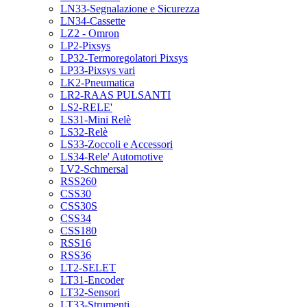
LN33-Segnalazione e Sicurezza
LN34-Cassette
LZ2 - Omron
LP2-Pixsys
LP32-Termoregolatori Pixsys
LP33-Pixsys vari
LK2-Pneumatica
LR2-RAAS PULSANTI
LS2-RELE'
LS31-Mini Relè
LS32-Relè
LS33-Zoccoli e Accessori
LS34-Rele' Automotive
LV2-Schmersal
RSS260
CSS30
CSS30S
CSS34
CSS180
RSS16
RSS36
LT2-SELET
LT31-Encoder
LT32-Sensori
LT33-Strumenti