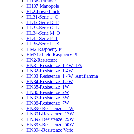
HH36-Trimmer
HH37-Manopole
HL2-Powerblock
HL31-Serie 1_C
HL32-Serie D_F
HL33-Serie G_L
HL34-Serie M_O
HL35-Serie P_T
HL36-Serie U_X
HM2-Raspberry Pi
HM31-shield Raspberry Pi
HN2-Resistenze
HN31-Resistenze_1-4W_1%
HN32-Resistenze_1-4W
HN33-Resistenze_1-4W_Antifiamma
HN34-Resistenze_1-2W
HN35-Resistenze_1W
HN36-Resistenze_2W
HN37-Resistenze_5W
HN38-Resistenze_7W
HN390-Resistenze_11W
HN391-Resistenze_17W
HN392-Resistenze_25W
HN393-Resistenze_50W
HN394-Resistenze Varie