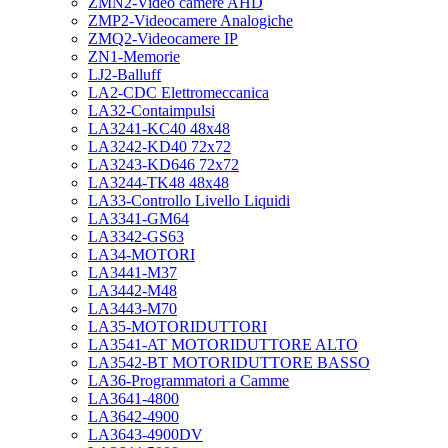
ZMN2-Video camere AHD
ZMP2-Videocamere Analogiche
ZMQ2-Videocamere IP
ZN1-Memorie
LJ2-Balluff
LA2-CDC Elettromeccanica
LA32-Contaimpulsi
LA3241-KC40 48x48
LA3242-KD40 72x72
LA3243-KD646 72x72
LA3244-TK48 48x48
LA33-Controllo Livello Liquidi
LA3341-GM64
LA3342-GS63
LA34-MOTORI
LA3441-M37
LA3442-M48
LA3443-M70
LA35-MOTORIDUTTORI
LA3541-AT MOTORIDUTTORE ALTO
LA3542-BT MOTORIDUTTORE BASSO
LA36-Programmatori a Camme
LA3641-4800
LA3642-4900
LA3643-4900DV