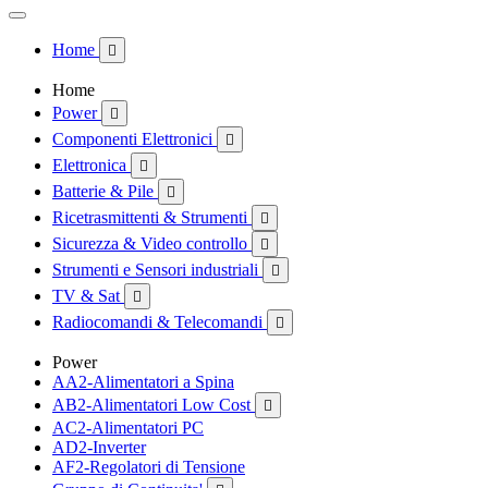
Home

Home
Power

Componenti Elettronici

Elettronica

Batterie & Pile

Ricetrasmittenti & Strumenti

Sicurezza & Video controllo

Strumenti e Sensori industriali

TV & Sat

Radiocomandi & Telecomandi

Power
AA2-Alimentatori a Spina
AB2-Alimentatori Low Cost

AC2-Alimentatori PC
AD2-Inverter
AF2-Regolatori di Tensione