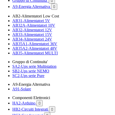
Gruppo di Continuita'

A9-Energia Alternativa

AB2-Alimentatori Low Cost
AB31-Alimentatori 5V
AB32A-Alimentatori 10V
AB32-Alimentatori 12V
AB33-Alimentatori 15V
AB34-Alimentatori 24V
AB35A1-Alimentatori 36V
AB35A2-Alimentatori 48V
AB35-Alimentatori MULTI
Gruppo di Continuita'
SA2-Ups serie Multistation
SB2-Ups serie NEMO
SC2-Ups serie Pure
A9-Energia Alternativa
A91-Solare
Componenti Elettronici
HA2-Arduino

HB2-Circuiti Integrati
