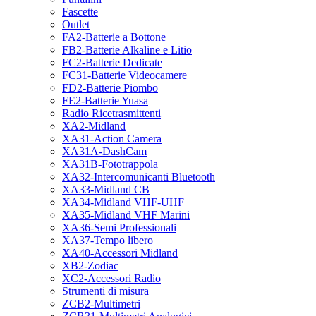
Fascette
Outlet
FA2-Batterie a Bottone
FB2-Batterie Alkaline e Litio
FC2-Batterie Dedicate
FC31-Batterie Videocamere
FD2-Batterie Piombo
FE2-Batterie Yuasa
Radio Ricetrasmittenti
XA2-Midland
XA31-Action Camera
XA31A-DashCam
XA31B-Fototrappola
XA32-Intercomunicanti Bluetooth
XA33-Midland CB
XA34-Midland VHF-UHF
XA35-Midland VHF Marini
XA36-Semi Professionali
XA37-Tempo libero
XA40-Accessori Midland
XB2-Zodiac
XC2-Accessori Radio
Strumenti di misura
ZCB2-Multimetri