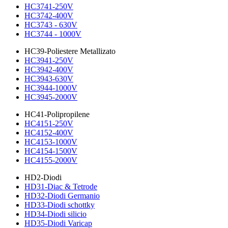
HC3741-250V
HC3742-400V
HC3743 - 630V
HC3744 - 1000V
HC39-Poliestere Metallizato
HC3941-250V
HC3942-400V
HC3943-630V
HC3944-1000V
HC3945-2000V
HC41-Polipropilene
HC4151-250V
HC4152-400V
HC4153-1000V
HC4154-1500V
HC4155-2000V
HD2-Diodi
HD31-Diac & Tetrode
HD32-Diodi Germanio
HD33-Diodi schottky
HD34-Diodi silicio
HD35-Diodi Varicap