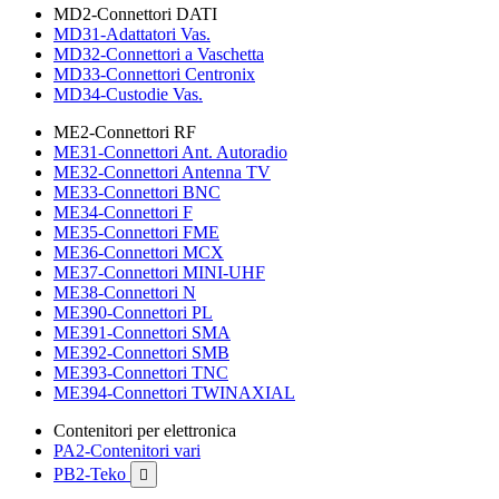
MD2-Connettori DATI
MD31-Adattatori Vas.
MD32-Connettori a Vaschetta
MD33-Connettori Centronix
MD34-Custodie Vas.
ME2-Connettori RF
ME31-Connettori Ant. Autoradio
ME32-Connettori Antenna TV
ME33-Connettori BNC
ME34-Connettori F
ME35-Connettori FME
ME36-Connettori MCX
ME37-Connettori MINI-UHF
ME38-Connettori N
ME390-Connettori PL
ME391-Connettori SMA
ME392-Connettori SMB
ME393-Connettori TNC
ME394-Connettori TWINAXIAL
Contenitori per elettronica
PA2-Contenitori vari
PB2-Teko
