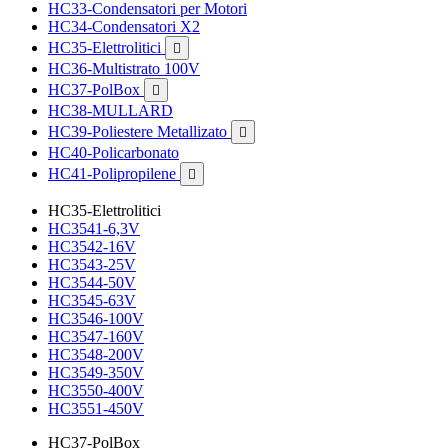
HC33-Condensatori per Motori
HC34-Condensatori X2
HC35-Elettrolitici

HC36-Multistrato 100V
HC37-PolBox

HC38-MULLARD
HC39-Poliestere Metallizato

HC40-Policarbonato
HC41-Polipropilene

HC35-Elettrolitici
HC3541-6,3V
HC3542-16V
HC3543-25V
HC3544-50V
HC3545-63V
HC3546-100V
HC3547-160V
HC3548-200V
HC3549-350V
HC3550-400V
HC3551-450V
HC37-PolBox