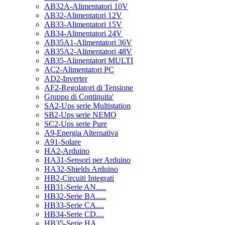
AB32A-Alimentatori 10V
AB32-Alimentatori 12V
AB33-Alimentatori 15V
AB34-Alimentatori 24V
AB35A1-Alimentatori 36V
AB35A2-Alimentatori 48V
AB35-Alimentatori MULTI
AC2-Alimentatori PC
AD2-Inverter
AF2-Regolatori di Tensione
Gruppo di Continuita'
SA2-Ups serie Multistation
SB2-Ups serie NEMO
SC2-Ups serie Pure
A9-Energia Alternativa
A91-Solare
HA2-Arduino
HA31-Sensori per Arduino
HA32-Shields Arduino
HB2-Circuiti Integrati
HB31-Serie AN.....
HB32-Serie BA.....
HB33-Serie CA....
HB34-Serie CD....
HB35-Serie HA.....