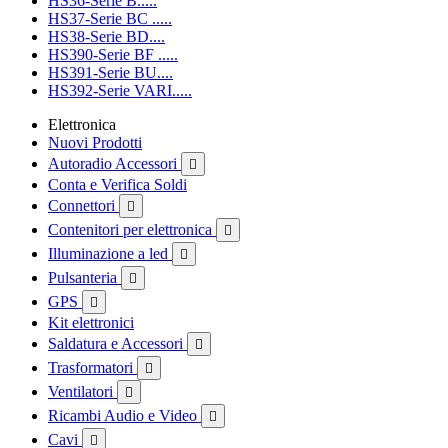
HS36-Serie B.....
HS37-Serie BC .....
HS38-Serie BD....
HS390-Serie BF .....
HS391-Serie BU....
HS392-Serie VARI.....
Elettronica
Nuovi Prodotti
Autoradio Accessori

Conta e Verifica Soldi
Connettori

Contenitori per elettronica

Illuminazione a led

Pulsanteria

GPS

Kit elettronici
Saldatura e Accessori

Trasformatori

Ventilatori

Ricambi Audio e Video

Cavi
