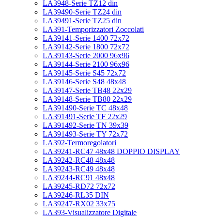
LA3948-Serie TZ12 din
LA39490-Serie TZ24 din
LA39491-Serie TZ25 din
LA391-Temporizzatori Zoccolati
LA39141-Serie 1400 72x72
LA39142-Serie 1800 72x72
LA39143-Serie 2000 96x96
LA39144-Serie 2100 96x96
LA39145-Serie S45 72x72
LA39146-Serie S48 48x48
LA39147-Serie TB48 22x29
LA39148-Serie TB80 22x29
LA391490-Serie TC 48x48
LA391491-Serie TF 22x29
LA391492-Serie TN 39x39
LA391493-Serie TY 72x72
LA392-Termoregolatori
LA39241-RC47 48x48 DOPPIO DISPLAY
LA39242-RC48 48x48
LA39243-RC49 48x48
LA39244-RC91 48x48
LA39245-RD72 72x72
LA39246-RL35 DIN
LA39247-RX02 33x75
LA393-Visualizzatore Digitale