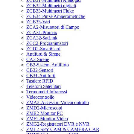
ZCB31-Multimetri Analogici
ZCB32-Multimetri digitali
ZCB33-Multimetri Fluke
ZCB34-Pinze Amperometriche
ZCB35-Vari
ZCA2-Misuratori di Campo
ZCA31-Promax
ZCA32-SatLink
ZCC2-Programmatori
ZCD2-SmartCard
Antifurti & Sirene
CA2-Sirene
CB2-Sistemi Antifurto
CB32-Sensori
CB31-Antifurti
Tastiere RFID
Telefoni Satellitari
Termometri Infrarossi
Videocontrollo
ZMA2-Accessori Videocontrollo
ZMD2-Microscopi
ZME2-Monitor PC
ZMF2-Monitor Video
ZMG2-Registratori DVR e NVR
ZML2-SPY CAM & CAMERA CAR