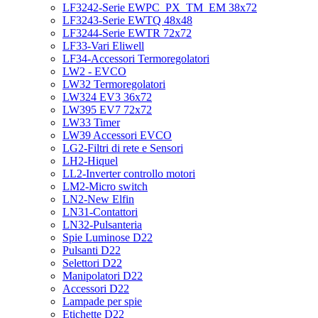
LF3242-Serie EWPC_PX_TM_EM 38x72
LF3243-Serie EWTQ 48x48
LF3244-Serie EWTR 72x72
LF33-Vari Eliwell
LF34-Accessori Termoregolatori
LW2 - EVCO
LW32 Termoregolatori
LW324 EV3 36x72
LW395 EV7 72x72
LW33 Timer
LW39 Accessori EVCO
LG2-Filtri di rete e Sensori
LH2-Hiquel
LL2-Inverter controllo motori
LM2-Micro switch
LN2-New Elfin
LN31-Contattori
LN32-Pulsanteria
Spie Luminose D22
Pulsanti D22
Selettori D22
Manipolatori D22
Accessori D22
Lampade per spie
Etichette D22