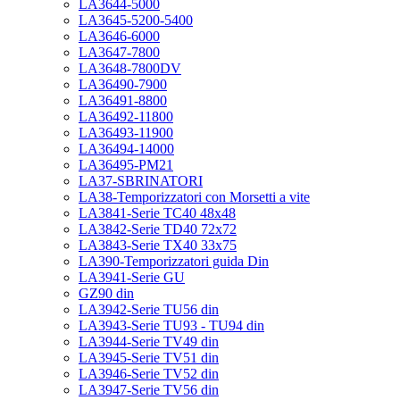
LA3644-5000
LA3645-5200-5400
LA3646-6000
LA3647-7800
LA3648-7800DV
LA36490-7900
LA36491-8800
LA36492-11800
LA36493-11900
LA36494-14000
LA36495-PM21
LA37-SBRINATORI
LA38-Temporizzatori con Morsetti a vite
LA3841-Serie TC40 48x48
LA3842-Serie TD40 72x72
LA3843-Serie TX40 33x75
LA390-Temporizzatori guida Din
LA3941-Serie GU
GZ90 din
LA3942-Serie TU56 din
LA3943-Serie TU93 - TU94 din
LA3944-Serie TV49 din
LA3945-Serie TV51 din
LA3946-Serie TV52 din
LA3947-Serie TV56 din