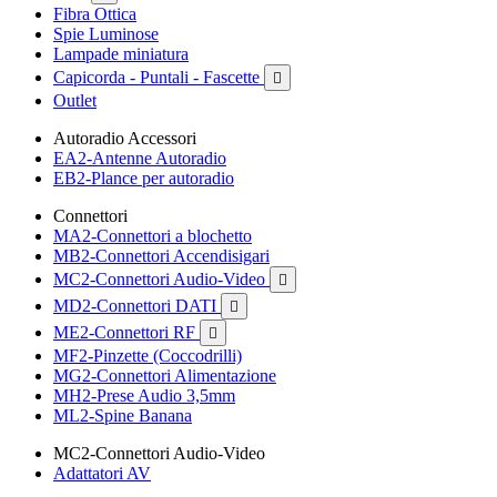
Fibra Ottica
Spie Luminose
Lampade miniatura
Capicorda - Puntali - Fascette

Outlet
Autoradio Accessori
EA2-Antenne Autoradio
EB2-Plance per autoradio
Connettori
MA2-Connettori a blochetto
MB2-Connettori Accendisigari
MC2-Connettori Audio-Video

MD2-Connettori DATI

ME2-Connettori RF

MF2-Pinzette (Coccodrilli)
MG2-Connettori Alimentazione
MH2-Prese Audio 3,5mm
ML2-Spine Banana
MC2-Connettori Audio-Video
Adattatori AV