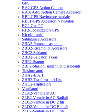
GPS
RA2-GPS Action Camera
RA31-GPS Action Camera Accessori
RB2-GPS Navigatore stradale
RB31-GPS Accessori Navigatori
RC2-Gps PC
RF2-Localizzatori GPS
Kit elettronici
Saldatura e Accessori
ZBA2-Pompette aspiranti
ZBB2-Ricambi & Accessori
ZBC2-Saldatori
ZBD2-Saldatori a Gas
ZBE2-Stagno
ZBF2-Stazioni saldanti & dissaldanti
Trasformatori
ZHA2-E.A.T.
ZHB2-Trasformatori Lin.
ZHC2-Triplicatori
Ventilatori
ZLA2-Ventole in AC
ZLB2-Ventole in AC Radiali
ZLC2-Ventole in DC 2 fili
ZLD2-Ventole in DC Radiali
ZLE2-Ventole in DC 3 fili