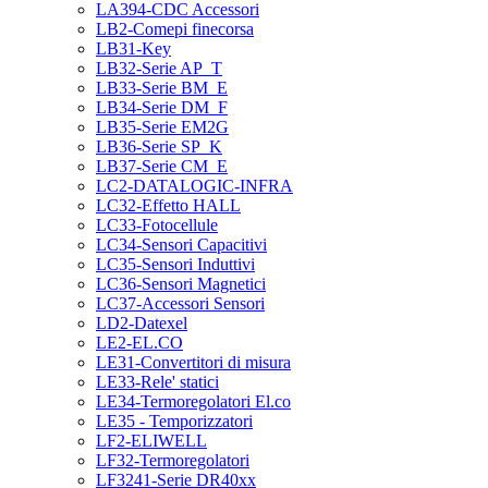
LA394-CDC Accessori
LB2-Comepi finecorsa
LB31-Key
LB32-Serie AP_T
LB33-Serie BM_E
LB34-Serie DM_F
LB35-Serie EM2G
LB36-Serie SP_K
LB37-Serie CM_E
LC2-DATALOGIC-INFRA
LC32-Effetto HALL
LC33-Fotocellule
LC34-Sensori Capacitivi
LC35-Sensori Induttivi
LC36-Sensori Magnetici
LC37-Accessori Sensori
LD2-Datexel
LE2-EL.CO
LE31-Convertitori di misura
LE33-Rele' statici
LE34-Termoregolatori El.co
LE35 - Temporizzatori
LF2-ELIWELL
LF32-Termoregolatori
LF3241-Serie DR40xx