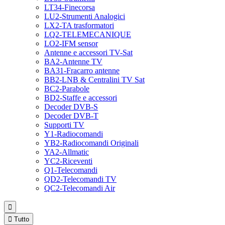
LT34-Finecorsa
LU2-Strumenti Analogici
LX2-TA trasformatori
LQ2-TELEMECANIQUE
LO2-IFM sensor
Antenne e accessori TV-Sat
BA2-Antenne TV
BA31-Fracarro antenne
BB2-LNB & Centralini TV Sat
BC2-Parabole
BD2-Staffe e accessori
Decoder DVB-S
Decoder DVB-T
Supporti TV
Y1-Radiocomandi
YB2-Radiocomandi Originali
YA2-Allmatic
YC2-Riceventi
Q1-Telecomandi
QD2-Telecomandi TV
QC2-Telecomandi Air


Tutto