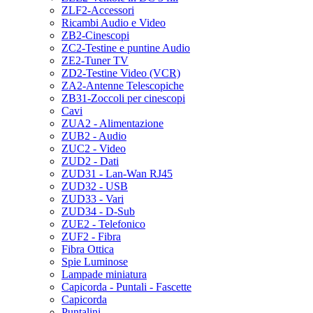
ZLF2-Accessori
Ricambi Audio e Video
ZB2-Cinescopi
ZC2-Testine e puntine Audio
ZE2-Tuner TV
ZD2-Testine Video (VCR)
ZA2-Antenne Telescopiche
ZB31-Zoccoli per cinescopi
Cavi
ZUA2 - Alimentazione
ZUB2 - Audio
ZUC2 - Video
ZUD2 - Dati
ZUD31 - Lan-Wan RJ45
ZUD32 - USB
ZUD33 - Vari
ZUD34 - D-Sub
ZUE2 - Telefonico
ZUF2 - Fibra
Fibra Ottica
Spie Luminose
Lampade miniatura
Capicorda - Puntali - Fascette
Capicorda
Puntalini