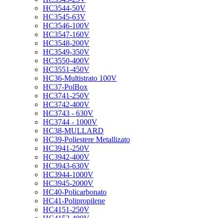
HC3544-50V
HC3545-63V
HC3546-100V
HC3547-160V
HC3548-200V
HC3549-350V
HC3550-400V
HC3551-450V
HC36-Multistrato 100V
HC37-PolBox
HC3741-250V
HC3742-400V
HC3743 - 630V
HC3744 - 1000V
HC38-MULLARD
HC39-Poliestere Metallizato
HC3941-250V
HC3942-400V
HC3943-630V
HC3944-1000V
HC3945-2000V
HC40-Policarbonato
HC41-Polipropilene
HC4151-250V