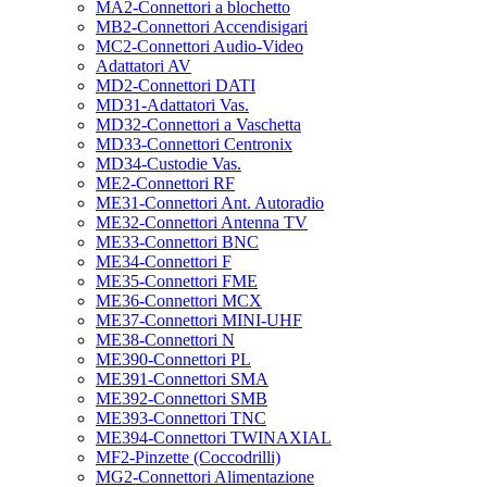
MA2-Connettori a blochetto
MB2-Connettori Accendisigari
MC2-Connettori Audio-Video
Adattatori AV
MD2-Connettori DATI
MD31-Adattatori Vas.
MD32-Connettori a Vaschetta
MD33-Connettori Centronix
MD34-Custodie Vas.
ME2-Connettori RF
ME31-Connettori Ant. Autoradio
ME32-Connettori Antenna TV
ME33-Connettori BNC
ME34-Connettori F
ME35-Connettori FME
ME36-Connettori MCX
ME37-Connettori MINI-UHF
ME38-Connettori N
ME390-Connettori PL
ME391-Connettori SMA
ME392-Connettori SMB
ME393-Connettori TNC
ME394-Connettori TWINAXIAL
MF2-Pinzette (Coccodrilli)
MG2-Connettori Alimentazione