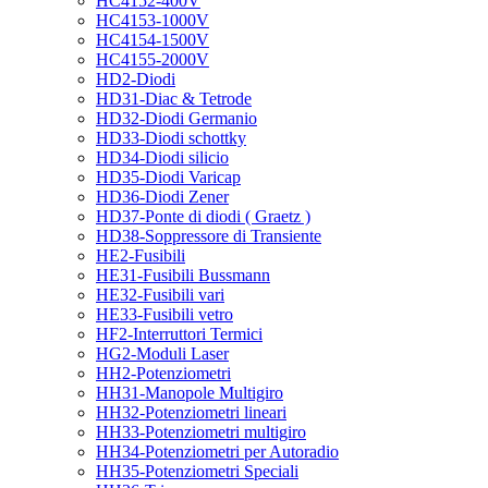
HC4152-400V
HC4153-1000V
HC4154-1500V
HC4155-2000V
HD2-Diodi
HD31-Diac & Tetrode
HD32-Diodi Germanio
HD33-Diodi schottky
HD34-Diodi silicio
HD35-Diodi Varicap
HD36-Diodi Zener
HD37-Ponte di diodi ( Graetz )
HD38-Soppressore di Transiente
HE2-Fusibili
HE31-Fusibili Bussmann
HE32-Fusibili vari
HE33-Fusibili vetro
HF2-Interruttori Termici
HG2-Moduli Laser
HH2-Potenziometri
HH31-Manopole Multigiro
HH32-Potenziometri lineari
HH33-Potenziometri multigiro
HH34-Potenziometri per Autoradio
HH35-Potenziometri Speciali