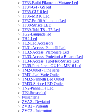
TF33-Bulbi Filamento Vintage Led
TF34-G4 - G9 led
TF35-GU10 led
TF36-MR16 Led
TF37-Profili Alluminio Led
TF38-Strisce LED
TF39-Tubi T8 - T5 Led
TG2-Lampade led
TH2-Led
TL2-Led Accessori
TL31-Access. Pannelli Led
TL32-Access. Plafoniere Led
TL33-Access. Proiettori a Binario Led
TL34-Access. TubiFlex-Strisce Led
TL35-Portafaretti GU10 - MR16 Led
TM2-Outlet - Fine serie
TM31-Led Varie Outlet
TM32-Pannelli Led Outlet
TM33-Strisce LED Outlet
TN2-Pannelli a Led
TP2-Strisce led
Pulsanteria
ZVA2 - Deviatori
ZVB2 - Pulsanti
ZVC2 - Interruttori