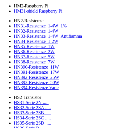
HM2-Raspberry Pi
HM31-shield Raspberry Pi
HN2-Resistenze
HN31-Resistenze_1-4W_1%
HN32-Resistenze_1-4W
HN33-Resistenze_1-4W_Antifiamma
HN34-Resistenze_1-2W
HN35-Resistenze_1W
HN36-Resistenze_2W
HN37-Resistenze_5W
HN38-Resistenze_7W
HN390-Resistenze_11W
HN391-Resistenze_17W
HN392-Resistenze_25W
HN393-Resistenze_50W
HN394-Resistenze Varie
HS2-Transistor
HS31-Serie 2N .....
HS32-Serie 2SA .....
HS33-Serie 2SB .....
HS34-Serie 2SC .....
HS35-Serie 2SD .....