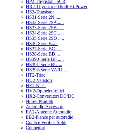
HP2-Thyristor - SCR
HR2-Thyristor e Diodi Hi-Power
HS2-Transistor
HS31-Serie 2N .....
HS32-Serie 2SA .....
HS33-Serie 2SB .....
HS34-Serie 2SC .....
HS35-Serie 2SD .....
HS36-Serie B.....
HS37-Serie BC .....
HS38-Serie BD....
HS390-Serie BF .....
HS391-Serie BU....
HS392-Serie VARI.....
HT2-Triac
HU2-Varistori
HZ2-NTC
HV2-Optoelettronici
HX2-Convertitori DC/DC
Nuovi Prodotti
Autoradio Accessori
EA2-Antenne Autoradio
EB2-Plance per autoradio
Conta e Verifica Soldi
Connettori