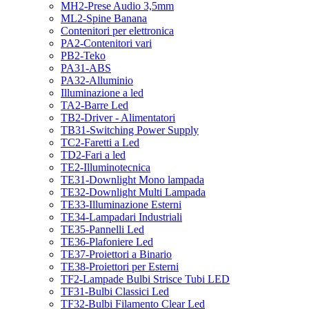
MH2-Prese Audio 3,5mm
ML2-Spine Banana
Contenitori per elettronica
PA2-Contenitori vari
PB2-Teko
PA31-ABS
PA32-Alluminio
Illuminazione a led
TA2-Barre Led
TB2-Driver - Alimentatori
TB31-Switching Power Supply
TC2-Faretti a Led
TD2-Fari a led
TE2-Illuminotecnica
TE31-Downlight Mono lampada
TE32-Downlight Multi Lampada
TE33-Illuminazione Esterni
TE34-Lampadari Industriali
TE35-Pannelli Led
TE36-Plafoniere Led
TE37-Proiettori a Binario
TE38-Proiettori per Esterni
TF2-Lampade Bulbi Strisce Tubi LED
TF31-Bulbi Classici Led
TF32-Bulbi Filamento Clear Led