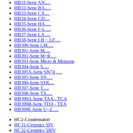
HB31-Serie AN.....
HB32-Serie BA.....
HB33-Serie CA....
HB34-Serie CD....
HB35-Serie HA.....
HB36-Serie I~L.....
HB37-Serie LA.....
HB38-Serie LB ~ LF.....
HB390-Serie LM.....
HB391-Serie M.....
HB392-Serie M~R.....
HB393-Serie Micro & Memorie
HB394-Serie S.....
HB395A-Serie SN74 .....
HB395-Serie SN.....
HB396-Serie STK....
HB397-Serie T.....
HB398-Serie TA.....
HB399A-Serie TAA - TCA
HB399B-Serie TDA - TEA
HB399E-Serie U~Z.....
HC2-Condensatori
HC31-Ceramici 50V
HC32-Ceramici 500V