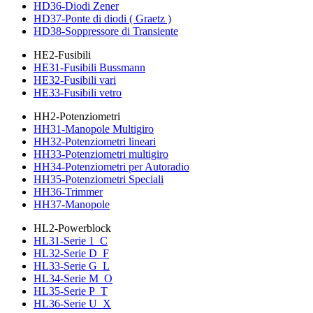
HD36-Diodi Zener
HD37-Ponte di diodi ( Graetz )
HD38-Soppressore di Transiente
HE2-Fusibili
HE31-Fusibili Bussmann
HE32-Fusibili vari
HE33-Fusibili vetro
HH2-Potenziometri
HH31-Manopole Multigiro
HH32-Potenziometri lineari
HH33-Potenziometri multigiro
HH34-Potenziometri per Autoradio
HH35-Potenziometri Speciali
HH36-Trimmer
HH37-Manopole
HL2-Powerblock
HL31-Serie 1_C
HL32-Serie D_F
HL33-Serie G_L
HL34-Serie M_O
HL35-Serie P_T
HL36-Serie U_X