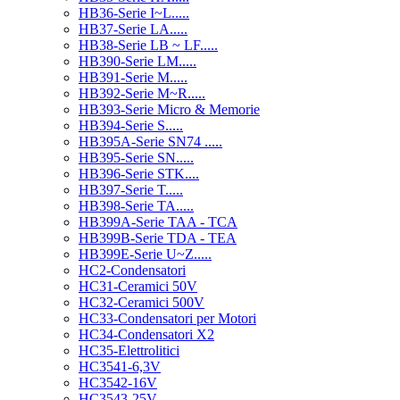
HB36-Serie I~L.....
HB37-Serie LA.....
HB38-Serie LB ~ LF.....
HB390-Serie LM.....
HB391-Serie M.....
HB392-Serie M~R.....
HB393-Serie Micro & Memorie
HB394-Serie S.....
HB395A-Serie SN74 .....
HB395-Serie SN.....
HB396-Serie STK....
HB397-Serie T.....
HB398-Serie TA.....
HB399A-Serie TAA - TCA
HB399B-Serie TDA - TEA
HB399E-Serie U~Z.....
HC2-Condensatori
HC31-Ceramici 50V
HC32-Ceramici 500V
HC33-Condensatori per Motori
HC34-Condensatori X2
HC35-Elettrolitici
HC3541-6,3V
HC3542-16V
HC3543-25V