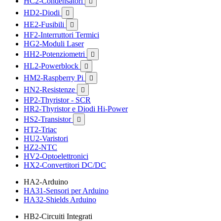
HC2-Condensatori

HD2-Diodi

HE2-Fusibili

HF2-Interruttori Termici
HG2-Moduli Laser
HH2-Potenziometri

HL2-Powerblock

HM2-Raspberry Pi

HN2-Resistenze

HP2-Thyristor - SCR
HR2-Thyristor e Diodi Hi-Power
HS2-Transistor

HT2-Triac
HU2-Varistori
HZ2-NTC
HV2-Optoelettronici
HX2-Convertitori DC/DC
HA2-Arduino
HA31-Sensori per Arduino
HA32-Shields Arduino
HB2-Circuiti Integrati