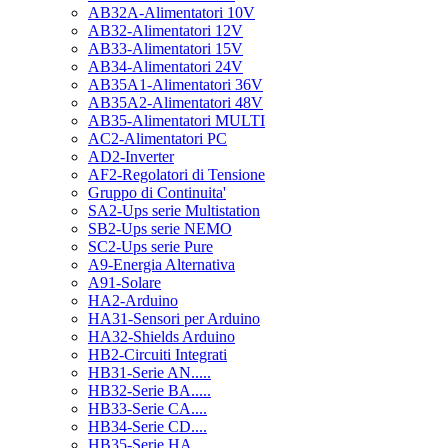
AB32A-Alimentatori 10V
AB32-Alimentatori 12V
AB33-Alimentatori 15V
AB34-Alimentatori 24V
AB35A1-Alimentatori 36V
AB35A2-Alimentatori 48V
AB35-Alimentatori MULTI
AC2-Alimentatori PC
AD2-Inverter
AF2-Regolatori di Tensione
Gruppo di Continuita'
SA2-Ups serie Multistation
SB2-Ups serie NEMO
SC2-Ups serie Pure
A9-Energia Alternativa
A91-Solare
HA2-Arduino
HA31-Sensori per Arduino
HA32-Shields Arduino
HB2-Circuiti Integrati
HB31-Serie AN.....
HB32-Serie BA.....
HB33-Serie CA....
HB34-Serie CD....
HB35-Serie HA.....