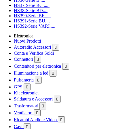
HS36-Serie B.....
HS37-Serie BC .....
HS38-Serie BD....
HS390-Serie BF .....
HS391-Serie BU....
HS392-Serie VARI.....
Elettronica
Nuovi Prodotti
Autoradio Accessori

Conta e Verifica Soldi
Connettori

Contenitori per elettronica

Illuminazione a led

Pulsanteria

GPS

Kit elettronici
Saldatura e Accessori

Trasformatori

Ventilatori

Ricambi Audio e Video

Cavi
