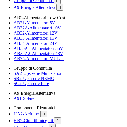
Gruppo di Continuita'

A9-Energia Alternativa

AB2-Alimentatori Low Cost
AB31-Alimentatori 5V
AB32A-Alimentatori 10V
AB32-Alimentatori 12V
AB33-Alimentatori 15V
AB34-Alimentatori 24V
AB35A1-Alimentatori 36V
AB35A2-Alimentatori 48V
AB35-Alimentatori MULTI
Gruppo di Continuita'
SA2-Ups serie Multistation
SB2-Ups serie NEMO
SC2-Ups serie Pure
A9-Energia Alternativa
A91-Solare
Componenti Elettronici
HA2-Arduino

HB2-Circuiti Integrati
