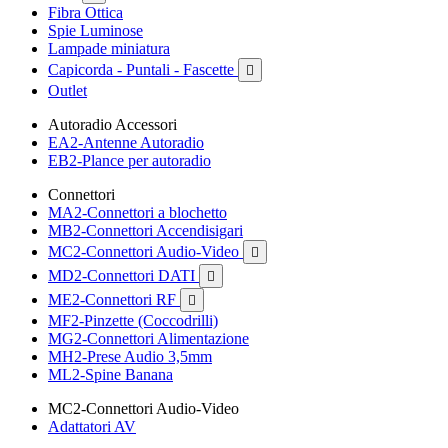
Fibra Ottica
Spie Luminose
Lampade miniatura
Capicorda - Puntali - Fascette

Outlet
Autoradio Accessori
EA2-Antenne Autoradio
EB2-Plance per autoradio
Connettori
MA2-Connettori a blochetto
MB2-Connettori Accendisigari
MC2-Connettori Audio-Video

MD2-Connettori DATI

ME2-Connettori RF

MF2-Pinzette (Coccodrilli)
MG2-Connettori Alimentazione
MH2-Prese Audio 3,5mm
ML2-Spine Banana
MC2-Connettori Audio-Video
Adattatori AV