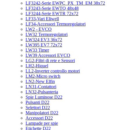
LF3242-Serie EWPC_PX_TM_EM 38x72
LF3243-Serie EWTQ 48x48
LF3244-Serie EWTR 72x72
LF33-Vari Eliwell
LF34-Accessori Termoregolatori
LW2 - EVCO
LW32 Termoregolatori
LW324 EV3 36x72
LW395 EV7 72x72
LW33 Timer
LW39 Accessori EVCO
LG2-Filtri di rete e Sensori
LH2-Hiquel
LL2-Inverter controllo motori
LM2-Micro switch
LN2-New Elfin
LN31-Contattori
LN32-Pulsanteria
Spie Luminose D22
Pulsanti D22
Selettori D22
Manipolatori D22
Accessori D22
Lampade per spie
Etichette D22