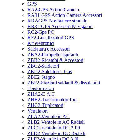
GPS
RA2-GPS Action Camera
RA31-GPS Action Camera Accessori
RB2-GPS Navigatore stradale
RB31-GPS Accessori Navigatori
RC2-Gps PC
RF2-Localizzatori GPS
Kit elettronici
Saldatura e Accessori
ZBA2-Pompette aspiranti
ZBB2-Ricambi & Accessori
ZBC2-Saldatori
ZBD2-Saldatori a Gas
ZBE2-Stagno
ZBF2-Stazioni saldanti & dissaldanti
Trasformatori
ZHA2-E.A.T.
ZHB2-Trasformatori Lin.
ZHC2-Triplicatori
Ventilatori
ZLA2-Ventole in AC
ZLB2-Ventole in AC Radiali
ZLC2-Ventole in DC 2 fili
ZLD2-Ventole in DC Radiali
ZLE2-Ventole in DC 3 fili