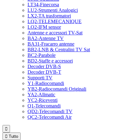
LT34-Finecorsa
LU2-Strumenti Analogici
LX2-TA trasformatori
LQ2-TELEMECANIQUE
LO2-IFM sensor
Antenne e accessori TV-Sat
BA2-Antenne TV
BA31-Fracarro antenne
BB2-LNB & Centralini TV Sat
BC2-Parabole
BD2-Staffe e accessori
Decoder DVB-S
Decoder DVB-T
Supporti TV
Y1-Radiocomandi
YB2-Radiocomandi Originali
YA2-Allmatic
YC2-Riceventi
Q1-Telecomandi
QD2-Telecomandi TV
QC2-Telecomandi Air


Tutto