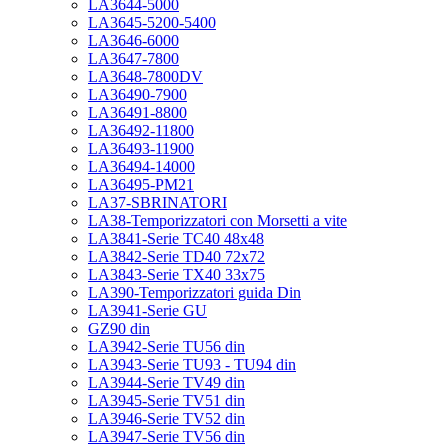
LA3644-5000
LA3645-5200-5400
LA3646-6000
LA3647-7800
LA3648-7800DV
LA36490-7900
LA36491-8800
LA36492-11800
LA36493-11900
LA36494-14000
LA36495-PM21
LA37-SBRINATORI
LA38-Temporizzatori con Morsetti a vite
LA3841-Serie TC40 48x48
LA3842-Serie TD40 72x72
LA3843-Serie TX40 33x75
LA390-Temporizzatori guida Din
LA3941-Serie GU
GZ90 din
LA3942-Serie TU56 din
LA3943-Serie TU93 - TU94 din
LA3944-Serie TV49 din
LA3945-Serie TV51 din
LA3946-Serie TV52 din
LA3947-Serie TV56 din