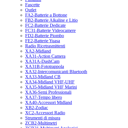
Fascette
Outlet
FA2-Batterie a Bottone
FB2-Batterie Alkaline e Litio
FC2-Batterie Dedicate
FC31-Batterie Videocamere
FD2-Batterie Piombo
FE2-Batterie Yuasa
Radio Ricetrasmittenti
XA2-Midland
XA31-Action Camera
XA31A-DashCam
XA31B-Fototrappola
XA32-Intercomunicanti Bluetooth
XA33-Midland CB
XA34-Midland VHF-UHF
XA35-Midland VHF Marini
XA36-Semi Professionali
XA37-Tempo libero
XA40-Accessori Midland
XB2-Zodiac
XC2-Accessori Radio
Strumenti di misura
ZCB2-Multimetri