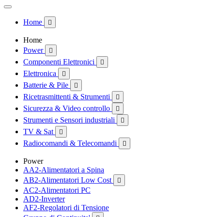
Home

Home
Power

Componenti Elettronici

Elettronica

Batterie & Pile

Ricetrasmittenti & Strumenti

Sicurezza & Video controllo

Strumenti e Sensori industriali

TV & Sat

Radiocomandi & Telecomandi

Power
AA2-Alimentatori a Spina
AB2-Alimentatori Low Cost

AC2-Alimentatori PC
AD2-Inverter
AF2-Regolatori di Tensione