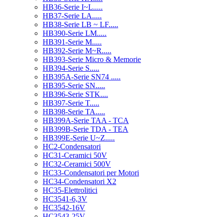
HB36-Serie I~L.....
HB37-Serie LA.....
HB38-Serie LB ~ LF.....
HB390-Serie LM.....
HB391-Serie M.....
HB392-Serie M~R.....
HB393-Serie Micro & Memorie
HB394-Serie S.....
HB395A-Serie SN74 .....
HB395-Serie SN.....
HB396-Serie STK....
HB397-Serie T.....
HB398-Serie TA.....
HB399A-Serie TAA - TCA
HB399B-Serie TDA - TEA
HB399E-Serie U~Z.....
HC2-Condensatori
HC31-Ceramici 50V
HC32-Ceramici 500V
HC33-Condensatori per Motori
HC34-Condensatori X2
HC35-Elettrolitici
HC3541-6,3V
HC3542-16V
HC3543-25V