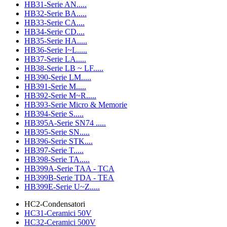
HB31-Serie AN.....
HB32-Serie BA.....
HB33-Serie CA....
HB34-Serie CD....
HB35-Serie HA.....
HB36-Serie I~L.....
HB37-Serie LA.....
HB38-Serie LB ~ LF.....
HB390-Serie LM.....
HB391-Serie M.....
HB392-Serie M~R.....
HB393-Serie Micro & Memorie
HB394-Serie S.....
HB395A-Serie SN74 .....
HB395-Serie SN.....
HB396-Serie STK....
HB397-Serie T.....
HB398-Serie TA.....
HB399A-Serie TAA - TCA
HB399B-Serie TDA - TEA
HB399E-Serie U~Z.....
HC2-Condensatori
HC31-Ceramici 50V
HC32-Ceramici 500V