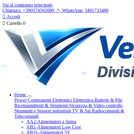
Vai al contenuto principale
Chiamaci: +390574592089 -*- WhatsApp: 3491733486

Accedi

Carrello
0
Home
Power
Componenti Elettronici
Elettronica
Batterie & Pile
Ricetrasmittenti & Strumenti
Sicurezza & Video controllo
Strumenti e Sensori industriali
TV & Sat
Radiocomandi &
Telecomandi
AA2-Alimentatori a Spina
AB2-Alimentatori Low Cost
AB31-Alimentatori 5V