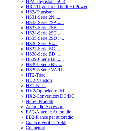
HP2-Thyristor - SCR
HR2-Thyristor e Diodi Hi-Power
HS2-Transistor
HS31-Serie 2N .....
HS32-Serie 2SA .....
HS33-Serie 2SB .....
HS34-Serie 2SC .....
HS35-Serie 2SD .....
HS36-Serie B.....
HS37-Serie BC .....
HS38-Serie BD....
HS390-Serie BF .....
HS391-Serie BU....
HS392-Serie VARI.....
HT2-Triac
HU2-Varistori
HZ2-NTC
HV2-Optoelettronici
HX2-Convertitori DC/DC
Nuovi Prodotti
Autoradio Accessori
EA2-Antenne Autoradio
EB2-Plance per autoradio
Conta e Verifica Soldi
Connettori