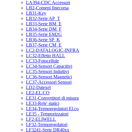
LA394-CDC Accessori
LB2-Comepi finecorsa
LB31-Key
LB32-Serie AP_T
LB33-Serie BM_E
LB34-Serie DM_F
LB35-Serie EM2G
LB36-Serie SP_K
LB37-Serie CM_E
LC2-DATALOGIC-INFRA
LC32-Effetto HALL
LC33-Fotocellule
LC34-Sensori Capacitivi
LC35-Sensori Induttivi
LC36-Sensori Magnetici
LC37-Accessori Sensori
LD2-Datexel
LE2-EL.CO
LE31-Convertitori di misura
LE33-Rele' statici
LE34-Termoregolatori El.co
LE35 - Temporizzatori
LF2-ELIWELL
LF32-Termoregolatori
LF3241-Serie DR40xx