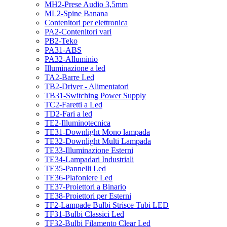
MH2-Prese Audio 3,5mm
ML2-Spine Banana
Contenitori per elettronica
PA2-Contenitori vari
PB2-Teko
PA31-ABS
PA32-Alluminio
Illuminazione a led
TA2-Barre Led
TB2-Driver - Alimentatori
TB31-Switching Power Supply
TC2-Faretti a Led
TD2-Fari a led
TE2-Illuminotecnica
TE31-Downlight Mono lampada
TE32-Downlight Multi Lampada
TE33-Illuminazione Esterni
TE34-Lampadari Industriali
TE35-Pannelli Led
TE36-Plafoniere Led
TE37-Proiettori a Binario
TE38-Proiettori per Esterni
TF2-Lampade Bulbi Strisce Tubi LED
TF31-Bulbi Classici Led
TF32-Bulbi Filamento Clear Led