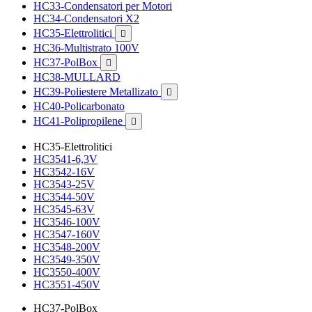
HC33-Condensatori per Motori
HC34-Condensatori X2
HC35-Elettrolitici

HC36-Multistrato 100V
HC37-PolBox

HC38-MULLARD
HC39-Poliestere Metallizato

HC40-Policarbonato
HC41-Polipropilene

HC35-Elettrolitici
HC3541-6,3V
HC3542-16V
HC3543-25V
HC3544-50V
HC3545-63V
HC3546-100V
HC3547-160V
HC3548-200V
HC3549-350V
HC3550-400V
HC3551-450V
HC37-PolBox