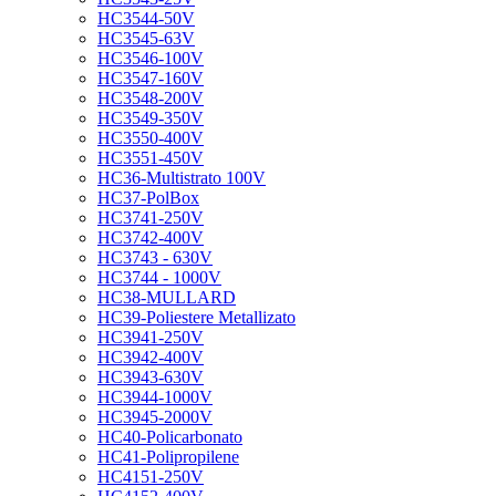
HC3544-50V
HC3545-63V
HC3546-100V
HC3547-160V
HC3548-200V
HC3549-350V
HC3550-400V
HC3551-450V
HC36-Multistrato 100V
HC37-PolBox
HC3741-250V
HC3742-400V
HC3743 - 630V
HC3744 - 1000V
HC38-MULLARD
HC39-Poliestere Metallizato
HC3941-250V
HC3942-400V
HC3943-630V
HC3944-1000V
HC3945-2000V
HC40-Policarbonato
HC41-Polipropilene
HC4151-250V