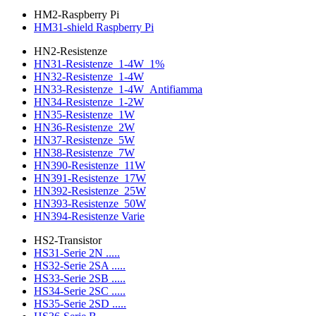
HM2-Raspberry Pi
HM31-shield Raspberry Pi
HN2-Resistenze
HN31-Resistenze_1-4W_1%
HN32-Resistenze_1-4W
HN33-Resistenze_1-4W_Antifiamma
HN34-Resistenze_1-2W
HN35-Resistenze_1W
HN36-Resistenze_2W
HN37-Resistenze_5W
HN38-Resistenze_7W
HN390-Resistenze_11W
HN391-Resistenze_17W
HN392-Resistenze_25W
HN393-Resistenze_50W
HN394-Resistenze Varie
HS2-Transistor
HS31-Serie 2N .....
HS32-Serie 2SA .....
HS33-Serie 2SB .....
HS34-Serie 2SC .....
HS35-Serie 2SD .....