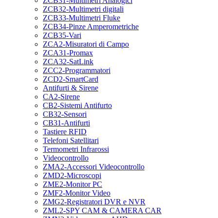
ZCB31-Multimetri Analogici
ZCB32-Multimetri digitali
ZCB33-Multimetri Fluke
ZCB34-Pinze Amperometriche
ZCB35-Vari
ZCA2-Misuratori di Campo
ZCA31-Promax
ZCA32-SatLink
ZCC2-Programmatori
ZCD2-SmartCard
Antifurti & Sirene
CA2-Sirene
CB2-Sistemi Antifurto
CB32-Sensori
CB31-Antifurti
Tastiere RFID
Telefoni Satellitari
Termometri Infrarossi
Videocontrollo
ZMA2-Accessori Videocontrollo
ZMD2-Microscopi
ZME2-Monitor PC
ZMF2-Monitor Video
ZMG2-Registratori DVR e NVR
ZML2-SPY CAM & CAMERA CAR