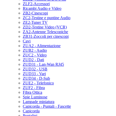
ZLF2-Accessori
Ricambi Audio e Video
ZB2-Cinescopi
ZC2-Testine e puntine Audio
ZE2-Tuner TV
ZD2-Testine Video (VCR)
ZA2-Antenne Telescopiche
ZB31-Zoccoli per cinescopi
Cavi
ZUA2 - Alimentazione
ZUB2 - Audio
ZUC2 - Video
ZUD2 - Dati
ZUD31 - Lan-Wan RJ45
ZUD32 - USB
ZUD33 - Vari
ZUD34 - D-Sub
ZUE2 - Telefonico
ZUF2 - Fibra
Fibra Ottica
Spie Luminose
Lampade miniatura
Capicorda - Puntali - Fascette
Capicorda
Puntalini