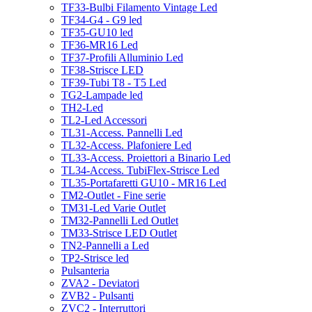
TF33-Bulbi Filamento Vintage Led
TF34-G4 - G9 led
TF35-GU10 led
TF36-MR16 Led
TF37-Profili Alluminio Led
TF38-Strisce LED
TF39-Tubi T8 - T5 Led
TG2-Lampade led
TH2-Led
TL2-Led Accessori
TL31-Access. Pannelli Led
TL32-Access. Plafoniere Led
TL33-Access. Proiettori a Binario Led
TL34-Access. TubiFlex-Strisce Led
TL35-Portafaretti GU10 - MR16 Led
TM2-Outlet - Fine serie
TM31-Led Varie Outlet
TM32-Pannelli Led Outlet
TM33-Strisce LED Outlet
TN2-Pannelli a Led
TP2-Strisce led
Pulsanteria
ZVA2 - Deviatori
ZVB2 - Pulsanti
ZVC2 - Interruttori