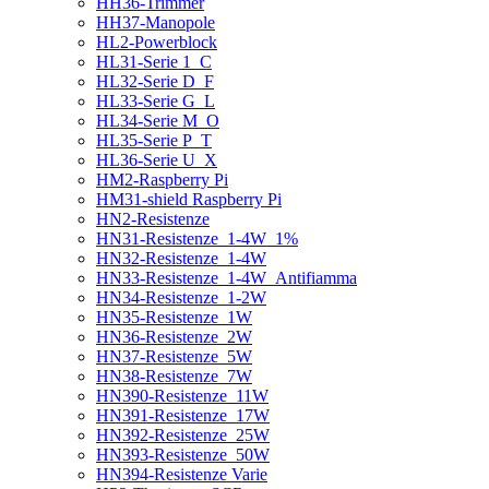
HH36-Trimmer
HH37-Manopole
HL2-Powerblock
HL31-Serie 1_C
HL32-Serie D_F
HL33-Serie G_L
HL34-Serie M_O
HL35-Serie P_T
HL36-Serie U_X
HM2-Raspberry Pi
HM31-shield Raspberry Pi
HN2-Resistenze
HN31-Resistenze_1-4W_1%
HN32-Resistenze_1-4W
HN33-Resistenze_1-4W_Antifiamma
HN34-Resistenze_1-2W
HN35-Resistenze_1W
HN36-Resistenze_2W
HN37-Resistenze_5W
HN38-Resistenze_7W
HN390-Resistenze_11W
HN391-Resistenze_17W
HN392-Resistenze_25W
HN393-Resistenze_50W
HN394-Resistenze Varie