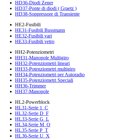
HD36-Diodi Zener
HD37-Ponte di diodi ( Graetz )
HD38-Soppressore di Transiente
HE2-Fusibili
HE31-Fusibili Bussmann
HE32-Fusibili vari
HE33-Fusibili vetro
HH2-Potenziometri
HH31-Manopole Multigiro
HH32-Potenziometri lineari
HH33-Potenziometri multigiro
HH34-Potenziometri per Autoradio
HH35-Potenziometri Speciali
HH36-Trimmer
HH37-Manopole
HL2-Powerblock
HL31-Serie 1_C
HL32-Serie D_F
HL33-Serie G_L
HL34-Serie M_O
HL35-Serie P_T
HL36-Serie U_X