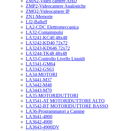
ZMN2-Video camere AHD
ZMP2-Videocamere Analogiche
ZMQ2-Videocamere IP
ZN1-Memorie
LJ2-Balluff
LA2-CDC Elettromeccanica
LA32-Contaimpulsi
LA3241-KC40 48x48
LA3242-KD40 72x72
LA3243-KD646 72x72
LA3244-TK48 48x48
LA33-Controllo Livello Liquidi
LA3341-GM64
LA3342-GS63
LA34-MOTORI
LA3441-M37
LA3442-M48
LA3443-M70
LA35-MOTORIDUTTORI
LA3541-AT MOTORIDUTTORE ALTO
LA3542-BT MOTORIDUTTORE BASSO
LA36-Programmatori a Camme
LA3641-4800
LA3642-4900
LA3643-4900DV