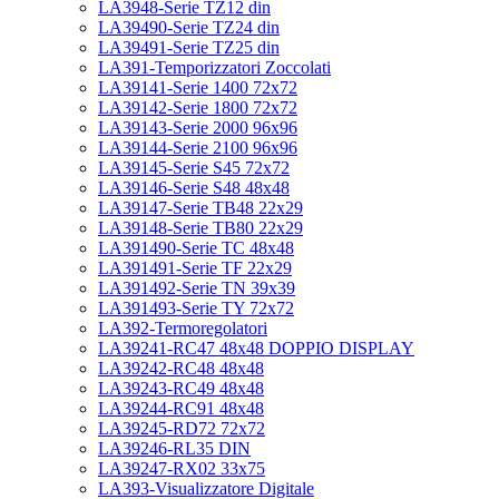
LA3948-Serie TZ12 din
LA39490-Serie TZ24 din
LA39491-Serie TZ25 din
LA391-Temporizzatori Zoccolati
LA39141-Serie 1400 72x72
LA39142-Serie 1800 72x72
LA39143-Serie 2000 96x96
LA39144-Serie 2100 96x96
LA39145-Serie S45 72x72
LA39146-Serie S48 48x48
LA39147-Serie TB48 22x29
LA39148-Serie TB80 22x29
LA391490-Serie TC 48x48
LA391491-Serie TF 22x29
LA391492-Serie TN 39x39
LA391493-Serie TY 72x72
LA392-Termoregolatori
LA39241-RC47 48x48 DOPPIO DISPLAY
LA39242-RC48 48x48
LA39243-RC49 48x48
LA39244-RC91 48x48
LA39245-RD72 72x72
LA39246-RL35 DIN
LA39247-RX02 33x75
LA393-Visualizzatore Digitale