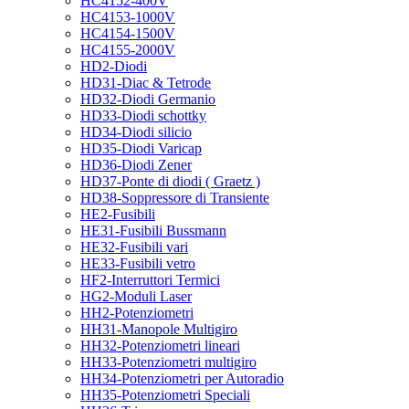
HC4152-400V
HC4153-1000V
HC4154-1500V
HC4155-2000V
HD2-Diodi
HD31-Diac & Tetrode
HD32-Diodi Germanio
HD33-Diodi schottky
HD34-Diodi silicio
HD35-Diodi Varicap
HD36-Diodi Zener
HD37-Ponte di diodi ( Graetz )
HD38-Soppressore di Transiente
HE2-Fusibili
HE31-Fusibili Bussmann
HE32-Fusibili vari
HE33-Fusibili vetro
HF2-Interruttori Termici
HG2-Moduli Laser
HH2-Potenziometri
HH31-Manopole Multigiro
HH32-Potenziometri lineari
HH33-Potenziometri multigiro
HH34-Potenziometri per Autoradio
HH35-Potenziometri Speciali