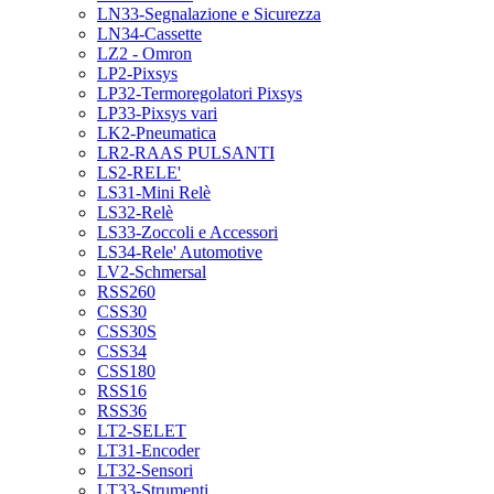
LN33-Segnalazione e Sicurezza
LN34-Cassette
LZ2 - Omron
LP2-Pixsys
LP32-Termoregolatori Pixsys
LP33-Pixsys vari
LK2-Pneumatica
LR2-RAAS PULSANTI
LS2-RELE'
LS31-Mini Relè
LS32-Relè
LS33-Zoccoli e Accessori
LS34-Rele' Automotive
LV2-Schmersal
RSS260
CSS30
CSS30S
CSS34
CSS180
RSS16
RSS36
LT2-SELET
LT31-Encoder
LT32-Sensori
LT33-Strumenti