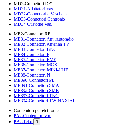
MD2-Connettori DATI
MD31-Adattatori Vas.
MD32-Connettori a Vaschetta
MD33-Connettori Centronix
MD34-Custodie Vas.
ME2-Connettori RF
ME31-Connettori Ant. Autoradio
ME32-Connettori Antenna TV
ME33-Connettori BNC
ME34-Connettori F
ME35-Connettori FME
ME36-Connettori MCX
ME37-Connettori MINI-UHF
ME38-Connettori N
ME390-Connettori PL
ME391-Connettori SMA
ME392-Connettori SMB
ME393-Connettori TNC
ME394-Connettori TWINAXIAL
Contenitori per elettronica
PA2-Contenitori vari
PB2-Teko
