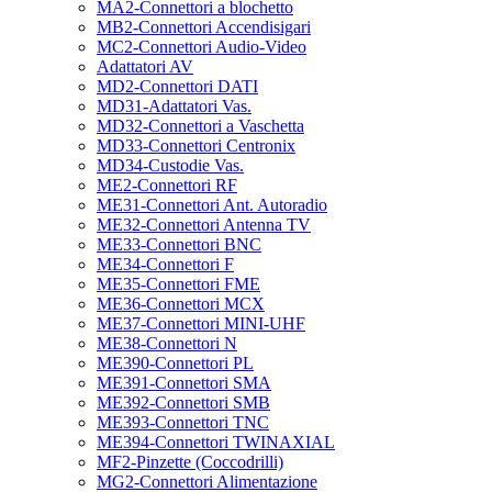
MA2-Connettori a blochetto
MB2-Connettori Accendisigari
MC2-Connettori Audio-Video
Adattatori AV
MD2-Connettori DATI
MD31-Adattatori Vas.
MD32-Connettori a Vaschetta
MD33-Connettori Centronix
MD34-Custodie Vas.
ME2-Connettori RF
ME31-Connettori Ant. Autoradio
ME32-Connettori Antenna TV
ME33-Connettori BNC
ME34-Connettori F
ME35-Connettori FME
ME36-Connettori MCX
ME37-Connettori MINI-UHF
ME38-Connettori N
ME390-Connettori PL
ME391-Connettori SMA
ME392-Connettori SMB
ME393-Connettori TNC
ME394-Connettori TWINAXIAL
MF2-Pinzette (Coccodrilli)
MG2-Connettori Alimentazione