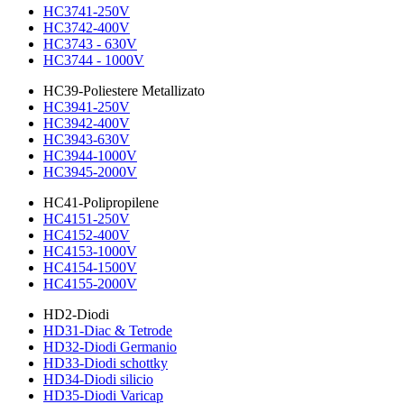
HC3741-250V
HC3742-400V
HC3743 - 630V
HC3744 - 1000V
HC39-Poliestere Metallizato
HC3941-250V
HC3942-400V
HC3943-630V
HC3944-1000V
HC3945-2000V
HC41-Polipropilene
HC4151-250V
HC4152-400V
HC4153-1000V
HC4154-1500V
HC4155-2000V
HD2-Diodi
HD31-Diac & Tetrode
HD32-Diodi Germanio
HD33-Diodi schottky
HD34-Diodi silicio
HD35-Diodi Varicap