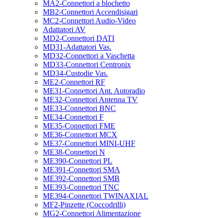
MA2-Connettori a blochetto
MB2-Connettori Accendisigari
MC2-Connettori Audio-Video
Adattatori AV
MD2-Connettori DATI
MD31-Adattatori Vas.
MD32-Connettori a Vaschetta
MD33-Connettori Centronix
MD34-Custodie Vas.
ME2-Connettori RF
ME31-Connettori Ant. Autoradio
ME32-Connettori Antenna TV
ME33-Connettori BNC
ME34-Connettori F
ME35-Connettori FME
ME36-Connettori MCX
ME37-Connettori MINI-UHF
ME38-Connettori N
ME390-Connettori PL
ME391-Connettori SMA
ME392-Connettori SMB
ME393-Connettori TNC
ME394-Connettori TWINAXIAL
MF2-Pinzette (Coccodrilli)
MG2-Connettori Alimentazione