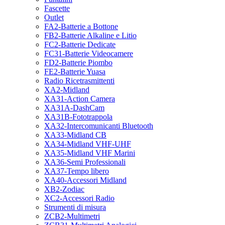
Fascette
Outlet
FA2-Batterie a Bottone
FB2-Batterie Alkaline e Litio
FC2-Batterie Dedicate
FC31-Batterie Videocamere
FD2-Batterie Piombo
FE2-Batterie Yuasa
Radio Ricetrasmittenti
XA2-Midland
XA31-Action Camera
XA31A-DashCam
XA31B-Fototrappola
XA32-Intercomunicanti Bluetooth
XA33-Midland CB
XA34-Midland VHF-UHF
XA35-Midland VHF Marini
XA36-Semi Professionali
XA37-Tempo libero
XA40-Accessori Midland
XB2-Zodiac
XC2-Accessori Radio
Strumenti di misura
ZCB2-Multimetri