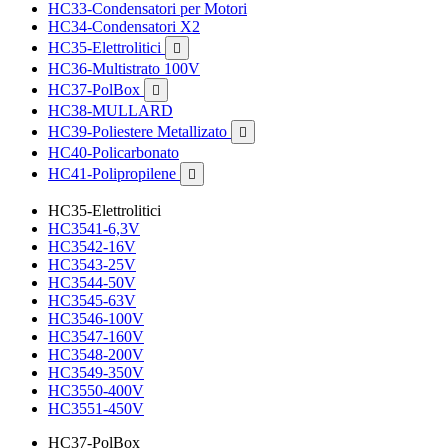
HC33-Condensatori per Motori
HC34-Condensatori X2
HC35-Elettrolitici

HC36-Multistrato 100V
HC37-PolBox

HC38-MULLARD
HC39-Poliestere Metallizato

HC40-Policarbonato
HC41-Polipropilene

HC35-Elettrolitici
HC3541-6,3V
HC3542-16V
HC3543-25V
HC3544-50V
HC3545-63V
HC3546-100V
HC3547-160V
HC3548-200V
HC3549-350V
HC3550-400V
HC3551-450V
HC37-PolBox