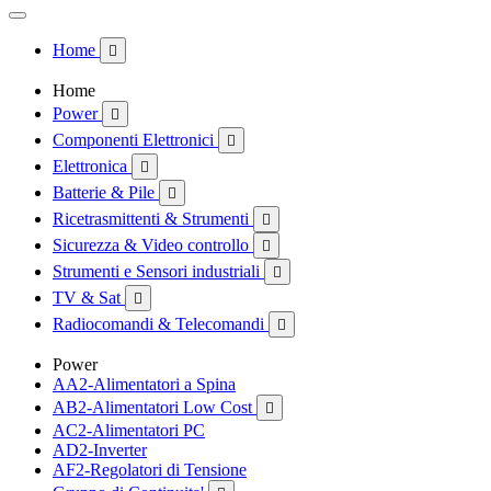
Home

Home
Power

Componenti Elettronici

Elettronica

Batterie & Pile

Ricetrasmittenti & Strumenti

Sicurezza & Video controllo

Strumenti e Sensori industriali

TV & Sat

Radiocomandi & Telecomandi

Power
AA2-Alimentatori a Spina
AB2-Alimentatori Low Cost

AC2-Alimentatori PC
AD2-Inverter
AF2-Regolatori di Tensione