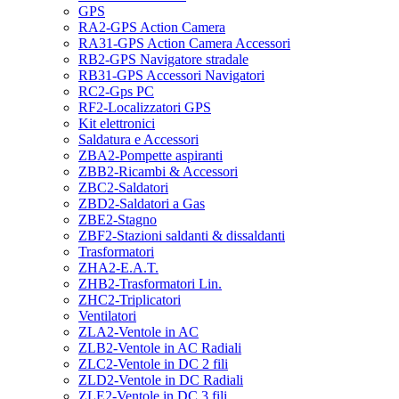
GPS
RA2-GPS Action Camera
RA31-GPS Action Camera Accessori
RB2-GPS Navigatore stradale
RB31-GPS Accessori Navigatori
RC2-Gps PC
RF2-Localizzatori GPS
Kit elettronici
Saldatura e Accessori
ZBA2-Pompette aspiranti
ZBB2-Ricambi & Accessori
ZBC2-Saldatori
ZBD2-Saldatori a Gas
ZBE2-Stagno
ZBF2-Stazioni saldanti & dissaldanti
Trasformatori
ZHA2-E.A.T.
ZHB2-Trasformatori Lin.
ZHC2-Triplicatori
Ventilatori
ZLA2-Ventole in AC
ZLB2-Ventole in AC Radiali
ZLC2-Ventole in DC 2 fili
ZLD2-Ventole in DC Radiali
ZLE2-Ventole in DC 3 fili