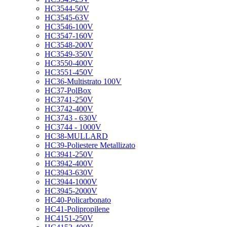
HC3544-50V
HC3545-63V
HC3546-100V
HC3547-160V
HC3548-200V
HC3549-350V
HC3550-400V
HC3551-450V
HC36-Multistrato 100V
HC37-PolBox
HC3741-250V
HC3742-400V
HC3743 - 630V
HC3744 - 1000V
HC38-MULLARD
HC39-Poliestere Metallizato
HC3941-250V
HC3942-400V
HC3943-630V
HC3944-1000V
HC3945-2000V
HC40-Policarbonato
HC41-Polipropilene
HC4151-250V