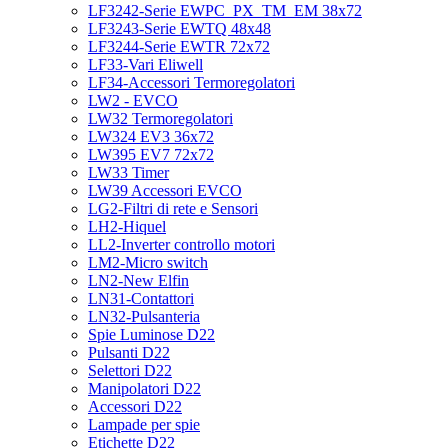
LF3242-Serie EWPC_PX_TM_EM 38x72
LF3243-Serie EWTQ 48x48
LF3244-Serie EWTR 72x72
LF33-Vari Eliwell
LF34-Accessori Termoregolatori
LW2 - EVCO
LW32 Termoregolatori
LW324 EV3 36x72
LW395 EV7 72x72
LW33 Timer
LW39 Accessori EVCO
LG2-Filtri di rete e Sensori
LH2-Hiquel
LL2-Inverter controllo motori
LM2-Micro switch
LN2-New Elfin
LN31-Contattori
LN32-Pulsanteria
Spie Luminose D22
Pulsanti D22
Selettori D22
Manipolatori D22
Accessori D22
Lampade per spie
Etichette D22