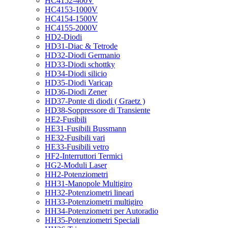
HC4152-400V
HC4153-1000V
HC4154-1500V
HC4155-2000V
HD2-Diodi
HD31-Diac & Tetrode
HD32-Diodi Germanio
HD33-Diodi schottky
HD34-Diodi silicio
HD35-Diodi Varicap
HD36-Diodi Zener
HD37-Ponte di diodi ( Graetz )
HD38-Soppressore di Transiente
HE2-Fusibili
HE31-Fusibili Bussmann
HE32-Fusibili vari
HE33-Fusibili vetro
HF2-Interruttori Termici
HG2-Moduli Laser
HH2-Potenziometri
HH31-Manopole Multigiro
HH32-Potenziometri lineari
HH33-Potenziometri multigiro
HH34-Potenziometri per Autoradio
HH35-Potenziometri Speciali