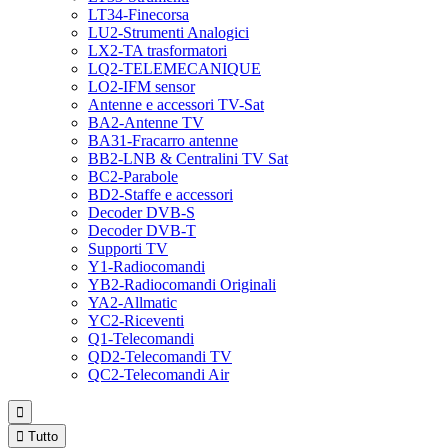
LT34-Finecorsa
LU2-Strumenti Analogici
LX2-TA trasformatori
LQ2-TELEMECANIQUE
LO2-IFM sensor
Antenne e accessori TV-Sat
BA2-Antenne TV
BA31-Fracarro antenne
BB2-LNB & Centralini TV Sat
BC2-Parabole
BD2-Staffe e accessori
Decoder DVB-S
Decoder DVB-T
Supporti TV
Y1-Radiocomandi
YB2-Radiocomandi Originali
YA2-Allmatic
YC2-Riceventi
Q1-Telecomandi
QD2-Telecomandi TV
QC2-Telecomandi Air


Tutto