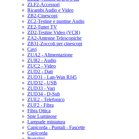
ZLF2-Accessori
Ricambi Audio e Video
ZB2-Cinescopi
ZC2-Testine e puntine Audio
ZE2-Tuner TV
ZD2-Testine Video (VCR)
ZA2-Antenne Telescopiche
ZB31-Zoccoli per cinescopi
Cavi
ZUA2 - Alimentazione
ZUB2 - Audio
ZUC2 - Video
ZUD2 - Dati
ZUD31 - Lan-Wan RJ45
ZUD32 - USB
ZUD33 - Vari
ZUD34 - D-Sub
ZUE2 - Telefonico
ZUF2 - Fibra
Fibra Ottica
Spie Luminose
Lampade miniatura
Capicorda - Puntali - Fascette
Capicorda
Puntalini