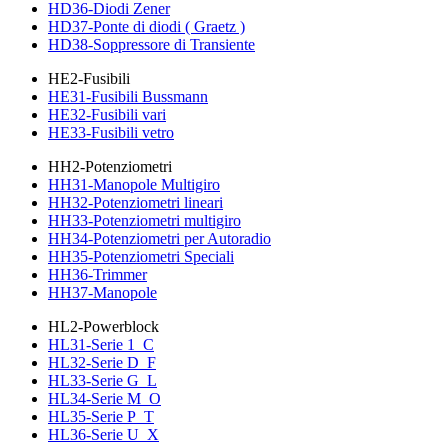
HD36-Diodi Zener
HD37-Ponte di diodi ( Graetz )
HD38-Soppressore di Transiente
HE2-Fusibili
HE31-Fusibili Bussmann
HE32-Fusibili vari
HE33-Fusibili vetro
HH2-Potenziometri
HH31-Manopole Multigiro
HH32-Potenziometri lineari
HH33-Potenziometri multigiro
HH34-Potenziometri per Autoradio
HH35-Potenziometri Speciali
HH36-Trimmer
HH37-Manopole
HL2-Powerblock
HL31-Serie 1_C
HL32-Serie D_F
HL33-Serie G_L
HL34-Serie M_O
HL35-Serie P_T
HL36-Serie U_X