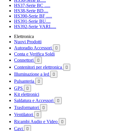
HS36-Serie B.....
HS37-Serie BC .....
HS38-Serie BD....
HS390-Serie BF .....
HS391-Serie BU....
HS392-Serie VARI.....
Elettronica
Nuovi Prodotti
Autoradio Accessori

Conta e Verifica Soldi
Connettori

Contenitori per elettronica

Illuminazione a led

Pulsanteria

GPS

Kit elettronici
Saldatura e Accessori

Trasformatori

Ventilatori

Ricambi Audio e Video

Cavi
