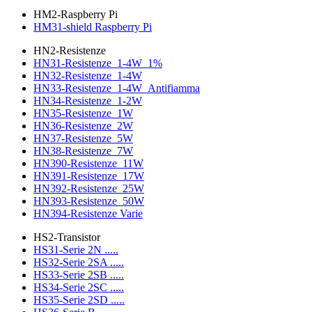
HM2-Raspberry Pi
HM31-shield Raspberry Pi
HN2-Resistenze
HN31-Resistenze_1-4W_1%
HN32-Resistenze_1-4W
HN33-Resistenze_1-4W_Antifiamma
HN34-Resistenze_1-2W
HN35-Resistenze_1W
HN36-Resistenze_2W
HN37-Resistenze_5W
HN38-Resistenze_7W
HN390-Resistenze_11W
HN391-Resistenze_17W
HN392-Resistenze_25W
HN393-Resistenze_50W
HN394-Resistenze Varie
HS2-Transistor
HS31-Serie 2N .....
HS32-Serie 2SA .....
HS33-Serie 2SB .....
HS34-Serie 2SC .....
HS35-Serie 2SD .....