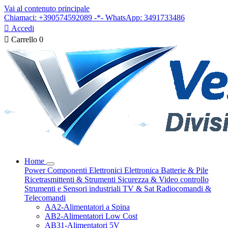
Vai al contenuto principale
Chiamaci: +390574592089 -*- WhatsApp: 3491733486

Accedi

Carrello
0
Home
Power
Componenti Elettronici
Elettronica
Batterie & Pile
Ricetrasmittenti & Strumenti
Sicurezza & Video controllo
Strumenti e Sensori industriali
TV & Sat
Radiocomandi &
Telecomandi
AA2-Alimentatori a Spina
AB2-Alimentatori Low Cost
AB31-Alimentatori 5V