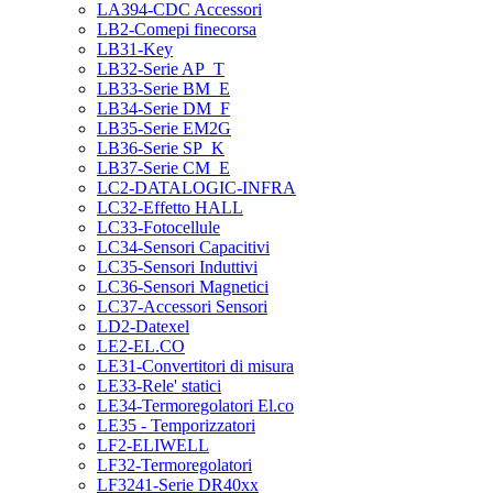
LA394-CDC Accessori
LB2-Comepi finecorsa
LB31-Key
LB32-Serie AP_T
LB33-Serie BM_E
LB34-Serie DM_F
LB35-Serie EM2G
LB36-Serie SP_K
LB37-Serie CM_E
LC2-DATALOGIC-INFRA
LC32-Effetto HALL
LC33-Fotocellule
LC34-Sensori Capacitivi
LC35-Sensori Induttivi
LC36-Sensori Magnetici
LC37-Accessori Sensori
LD2-Datexel
LE2-EL.CO
LE31-Convertitori di misura
LE33-Rele' statici
LE34-Termoregolatori El.co
LE35 - Temporizzatori
LF2-ELIWELL
LF32-Termoregolatori
LF3241-Serie DR40xx