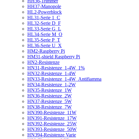
HH36-Trimmer
HH37-Manopole
HL2-Powerblock
HL31-Serie 1_C
HL32-Serie D_F
HL33-Serie G_L
HL34-Serie M_O
HL35-Serie P_T
HL36-Serie U_X
HM2-Raspberry Pi
HM31-shield Raspberry Pi
HN2-Resistenze
HN31-Resistenze_1-4W_1%
HN32-Resistenze_1-4W
HN33-Resistenze_1-4W_Antifiamma
HN34-Resistenze_1-2W
HN35-Resistenze_1W
HN36-Resistenze_2W
HN37-Resistenze_5W
HN38-Resistenze_7W
HN390-Resistenze_11W
HN391-Resistenze_17W
HN392-Resistenze_25W
HN393-Resistenze_50W
HN394-Resistenze Varie