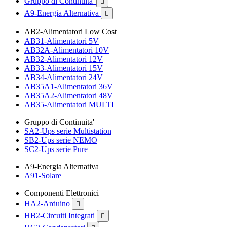
Gruppo di Continuita'

A9-Energia Alternativa

AB2-Alimentatori Low Cost
AB31-Alimentatori 5V
AB32A-Alimentatori 10V
AB32-Alimentatori 12V
AB33-Alimentatori 15V
AB34-Alimentatori 24V
AB35A1-Alimentatori 36V
AB35A2-Alimentatori 48V
AB35-Alimentatori MULTI
Gruppo di Continuita'
SA2-Ups serie Multistation
SB2-Ups serie NEMO
SC2-Ups serie Pure
A9-Energia Alternativa
A91-Solare
Componenti Elettronici
HA2-Arduino

HB2-Circuiti Integrati
