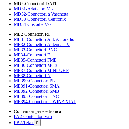
MD2-Connettori DATI
MD31-Adattatori Vas.
MD32-Connettori a Vaschetta
MD33-Connettori Centronix
MD34-Custodie Vas.
ME2-Connettori RF
ME31-Connettori Ant. Autoradio
ME32-Connettori Antenna TV
ME33-Connettori BNC
ME34-Connettori F
ME35-Connettori FME
ME36-Connettori MCX
ME37-Connettori MINI-UHF
ME38-Connettori N
ME390-Connettori PL
ME391-Connettori SMA
ME392-Connettori SMB
ME393-Connettori TNC
ME394-Connettori TWINAXIAL
Contenitori per elettronica
PA2-Contenitori vari
PB2-Teko
