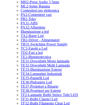
MH2-Prese Audio 3,5mm
ML2-Spine Banana
Contenitori per elettronica
PA2-Contenitori vari
PB2-Teko
PA31-ABS
PA32-Alluminio
Illuminazione a led
TA2-Barre Led
TB2-Driver - Alimentatori
TB31-Switching Power Supply
TC2-Faretti a Led
TD2-Fari a led
TE2-Illuminotecnica
TE31-Downlight Mono lampada
TE32-Downlight Multi Lampada
TE33-Illuminazione Esterni
TE34-Lampadari Industriali
TE35-Pannelli Led
TE36-Plafoniere Led
TE37-Proiettori a Binario
TE38-Proiettori per Esterni
TF2-Lampade Bulbi Strisce Tubi LED
TF31-Bulbi Classici Led
TF32-Bulbi Filamento Clear Led