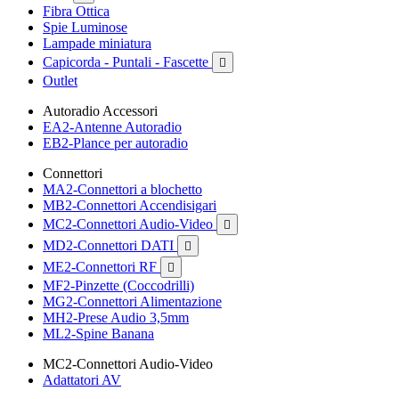
Fibra Ottica
Spie Luminose
Lampade miniatura
Capicorda - Puntali - Fascette

Outlet
Autoradio Accessori
EA2-Antenne Autoradio
EB2-Plance per autoradio
Connettori
MA2-Connettori a blochetto
MB2-Connettori Accendisigari
MC2-Connettori Audio-Video

MD2-Connettori DATI

ME2-Connettori RF

MF2-Pinzette (Coccodrilli)
MG2-Connettori Alimentazione
MH2-Prese Audio 3,5mm
ML2-Spine Banana
MC2-Connettori Audio-Video
Adattatori AV