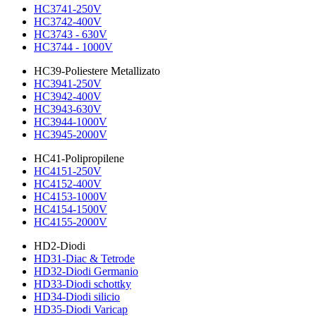
HC3741-250V
HC3742-400V
HC3743 - 630V
HC3744 - 1000V
HC39-Poliestere Metallizato
HC3941-250V
HC3942-400V
HC3943-630V
HC3944-1000V
HC3945-2000V
HC41-Polipropilene
HC4151-250V
HC4152-400V
HC4153-1000V
HC4154-1500V
HC4155-2000V
HD2-Diodi
HD31-Diac & Tetrode
HD32-Diodi Germanio
HD33-Diodi schottky
HD34-Diodi silicio
HD35-Diodi Varicap