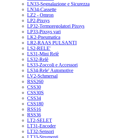
LN33-Segnalazione e Sicurezza
LN34-Cassette
LZ2 - Omron
LP2-Pixsys
LP32-Termoregolatori Pixsys
LP33-Pixsys vari
LK2-Pneumatica
LR2-RAAS PULSANTI
LS2-RELE'
LS31-Mini Relè
LS32-Relè
LS33-Zoccoli e Accessori
LS34-Rele' Automotive
LV2-Schmersal
RSS260
CSS30
CSS30S
CSS34
CSS180
RSS16
RSS36
LT2-SELET
LT31-Encoder
LT32-Sensori
LT33-Strumenti