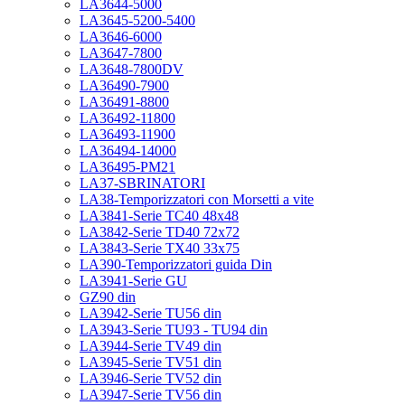
LA3644-5000
LA3645-5200-5400
LA3646-6000
LA3647-7800
LA3648-7800DV
LA36490-7900
LA36491-8800
LA36492-11800
LA36493-11900
LA36494-14000
LA36495-PM21
LA37-SBRINATORI
LA38-Temporizzatori con Morsetti a vite
LA3841-Serie TC40 48x48
LA3842-Serie TD40 72x72
LA3843-Serie TX40 33x75
LA390-Temporizzatori guida Din
LA3941-Serie GU
GZ90 din
LA3942-Serie TU56 din
LA3943-Serie TU93 - TU94 din
LA3944-Serie TV49 din
LA3945-Serie TV51 din
LA3946-Serie TV52 din
LA3947-Serie TV56 din