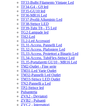
TF33-Bulbi Filamento Vintage Led
TF34-G4 - G9 led
TF35-GU10 led
TF36-MR16 Led
TF37-Profili Alluminio Led
TF38-Strisce LED
TF39-Tubi T8 - T5 Led
TG2-Lampade led
TH2-Led
TL2-Led Accessori
TL31-Access. Pannelli Led
TL32-Access. Plafoniere Led
TL33-Access. Proiettori a Binario Led
TL34-Access. TubiFlex-Strisce Led
TL35-Portafaretti GU10 - MR16 Led
TM2-Outlet - Fine serie
TM31-Led Varie Outlet
TM32-Pannelli Led Outlet
TM33-Strisce LED Outlet
TN2-Pannelli a Led
TP2-Strisce led
Pulsanteria
ZVA2 - Deviatori
ZVB2 - Pulsanti
ZVC2 - Interruttori