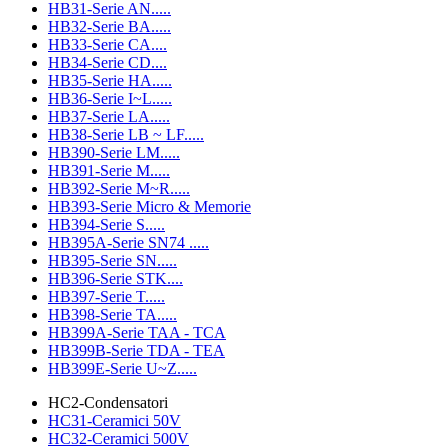
HB31-Serie AN.....
HB32-Serie BA.....
HB33-Serie CA....
HB34-Serie CD....
HB35-Serie HA.....
HB36-Serie I~L.....
HB37-Serie LA.....
HB38-Serie LB ~ LF.....
HB390-Serie LM.....
HB391-Serie M.....
HB392-Serie M~R.....
HB393-Serie Micro & Memorie
HB394-Serie S.....
HB395A-Serie SN74 .....
HB395-Serie SN.....
HB396-Serie STK....
HB397-Serie T.....
HB398-Serie TA.....
HB399A-Serie TAA - TCA
HB399B-Serie TDA - TEA
HB399E-Serie U~Z.....
HC2-Condensatori
HC31-Ceramici 50V
HC32-Ceramici 500V