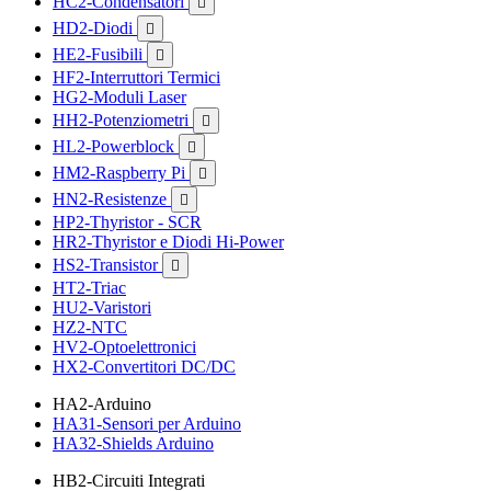
HC2-Condensatori

HD2-Diodi

HE2-Fusibili

HF2-Interruttori Termici
HG2-Moduli Laser
HH2-Potenziometri

HL2-Powerblock

HM2-Raspberry Pi

HN2-Resistenze

HP2-Thyristor - SCR
HR2-Thyristor e Diodi Hi-Power
HS2-Transistor

HT2-Triac
HU2-Varistori
HZ2-NTC
HV2-Optoelettronici
HX2-Convertitori DC/DC
HA2-Arduino
HA31-Sensori per Arduino
HA32-Shields Arduino
HB2-Circuiti Integrati