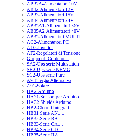
AB32A-Alimentatori 10V
AB32-Alimentatori 12V
AB33-Alimentatori 15V
AB34-Alimentatori 24V
AB35A1-Alimentatori 36V
AB35A2-Alimentatori 48V
AB35-Alimentatori MULTI
AC2-Alimentatori PC
AD2-Inverter
AF2-Regolatori di Tensione
Gruppo di Continuita'
SA2-Ups serie Multistation
SB2-Ups serie NEMO
SC2-Ups serie Pure
A9-Energia Alternativa
A91-Solare
HA2-Arduino
HA31-Sensori per Arduino
HA32-Shields Arduino
HB2-Circuiti Integrati
HB31-Serie AN.....
HB32-Serie BA.....
HB33-Serie CA....
HB34-Serie CD....
HB35-Serie HA.....