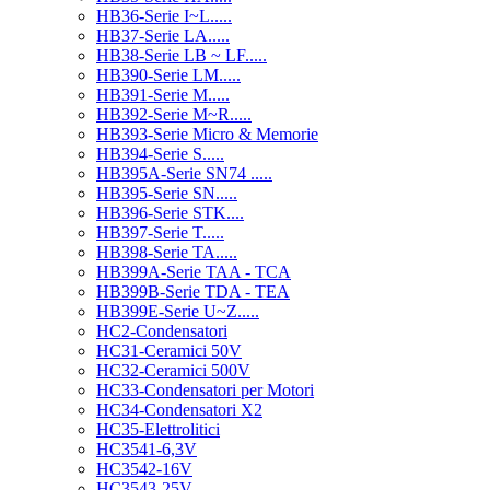
HB36-Serie I~L.....
HB37-Serie LA.....
HB38-Serie LB ~ LF.....
HB390-Serie LM.....
HB391-Serie M.....
HB392-Serie M~R.....
HB393-Serie Micro & Memorie
HB394-Serie S.....
HB395A-Serie SN74 .....
HB395-Serie SN.....
HB396-Serie STK....
HB397-Serie T.....
HB398-Serie TA.....
HB399A-Serie TAA - TCA
HB399B-Serie TDA - TEA
HB399E-Serie U~Z.....
HC2-Condensatori
HC31-Ceramici 50V
HC32-Ceramici 500V
HC33-Condensatori per Motori
HC34-Condensatori X2
HC35-Elettrolitici
HC3541-6,3V
HC3542-16V
HC3543-25V