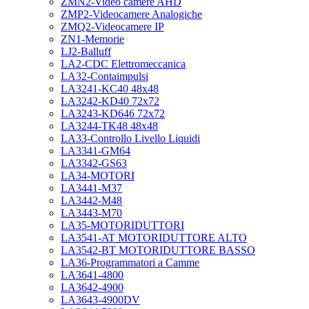
ZMN2-Video camere AHD
ZMP2-Videocamere Analogiche
ZMQ2-Videocamere IP
ZN1-Memorie
LJ2-Balluff
LA2-CDC Elettromeccanica
LA32-Contaimpulsi
LA3241-KC40 48x48
LA3242-KD40 72x72
LA3243-KD646 72x72
LA3244-TK48 48x48
LA33-Controllo Livello Liquidi
LA3341-GM64
LA3342-GS63
LA34-MOTORI
LA3441-M37
LA3442-M48
LA3443-M70
LA35-MOTORIDUTTORI
LA3541-AT MOTORIDUTTORE ALTO
LA3542-BT MOTORIDUTTORE BASSO
LA36-Programmatori a Camme
LA3641-4800
LA3642-4900
LA3643-4900DV