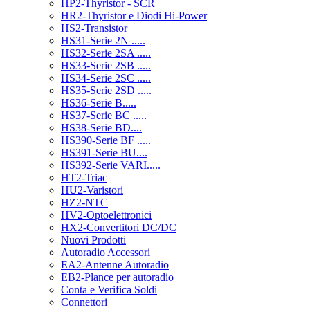
HP2-Thyristor - SCR
HR2-Thyristor e Diodi Hi-Power
HS2-Transistor
HS31-Serie 2N .....
HS32-Serie 2SA .....
HS33-Serie 2SB .....
HS34-Serie 2SC .....
HS35-Serie 2SD .....
HS36-Serie B.....
HS37-Serie BC .....
HS38-Serie BD....
HS390-Serie BF .....
HS391-Serie BU....
HS392-Serie VARI.....
HT2-Triac
HU2-Varistori
HZ2-NTC
HV2-Optoelettronici
HX2-Convertitori DC/DC
Nuovi Prodotti
Autoradio Accessori
EA2-Antenne Autoradio
EB2-Plance per autoradio
Conta e Verifica Soldi
Connettori