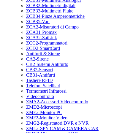
ZCB31-Multimetri Analogici
ZCB32-Multimetri digitali
ZCB33-Multimetri Fluke
ZCB34-Pinze Amperometriche
ZCB35-Vari
ZCA2-Misuratori di Campo
ZCA31-Promax
ZCA32-SatLink
ZCC2-Programmatori
ZCD2-SmartCard
Antifurti & Sirene
CA2-Sirene
CB2-Sistemi Antifurto
CB32-Sensori
CB31-Antifurti
Tastiere RFID
Telefoni Satellitari
Termometri Infrarossi
Videocontrollo
ZMA2-Accessori Videocontrollo
ZMD2-Microscopi
ZME2-Monitor PC
ZMF2-Monitor Video
ZMG2-Registratori DVR e NVR
ZML2-SPY CAM & CAMERA CAR