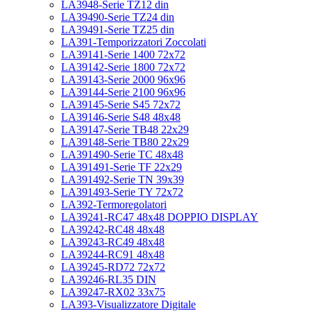
LA3948-Serie TZ12 din
LA39490-Serie TZ24 din
LA39491-Serie TZ25 din
LA391-Temporizzatori Zoccolati
LA39141-Serie 1400 72x72
LA39142-Serie 1800 72x72
LA39143-Serie 2000 96x96
LA39144-Serie 2100 96x96
LA39145-Serie S45 72x72
LA39146-Serie S48 48x48
LA39147-Serie TB48 22x29
LA39148-Serie TB80 22x29
LA391490-Serie TC 48x48
LA391491-Serie TF 22x29
LA391492-Serie TN 39x39
LA391493-Serie TY 72x72
LA392-Termoregolatori
LA39241-RC47 48x48 DOPPIO DISPLAY
LA39242-RC48 48x48
LA39243-RC49 48x48
LA39244-RC91 48x48
LA39245-RD72 72x72
LA39246-RL35 DIN
LA39247-RX02 33x75
LA393-Visualizzatore Digitale