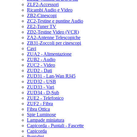
ZLF2-Accessori
Ricambi Audio e Video
ZB2-Cinescopi
ZC2-Testine e puntine Audio
ZE2-Tuner TV
ZD2-Testine Video (VCR)
ZA2-Antenne Telescopiche
ZB31-Zoccoli per cinescopi
Cavi
ZUA2 - Alimentazione
ZUB2 - Audio
ZUC2 - Video
ZUD2 - Dati
ZUD31 - Lan-Wan RJ45
ZUD32 - USB
ZUD33 - Vari
ZUD34 - D-Sub
ZUE2 - Telefonico
ZUF2 - Fibra
Fibra Ottica
Spie Luminose
Lampade miniatura
Capicorda - Puntali - Fascette
Capicorda
Puntalini