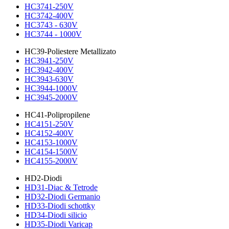
HC3741-250V
HC3742-400V
HC3743 - 630V
HC3744 - 1000V
HC39-Poliestere Metallizato
HC3941-250V
HC3942-400V
HC3943-630V
HC3944-1000V
HC3945-2000V
HC41-Polipropilene
HC4151-250V
HC4152-400V
HC4153-1000V
HC4154-1500V
HC4155-2000V
HD2-Diodi
HD31-Diac & Tetrode
HD32-Diodi Germanio
HD33-Diodi schottky
HD34-Diodi silicio
HD35-Diodi Varicap