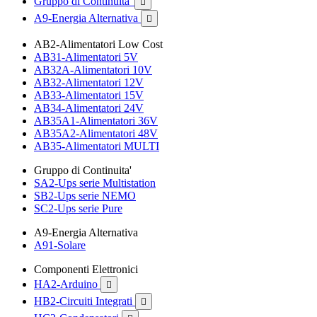
Gruppo di Continuita'

A9-Energia Alternativa

AB2-Alimentatori Low Cost
AB31-Alimentatori 5V
AB32A-Alimentatori 10V
AB32-Alimentatori 12V
AB33-Alimentatori 15V
AB34-Alimentatori 24V
AB35A1-Alimentatori 36V
AB35A2-Alimentatori 48V
AB35-Alimentatori MULTI
Gruppo di Continuita'
SA2-Ups serie Multistation
SB2-Ups serie NEMO
SC2-Ups serie Pure
A9-Energia Alternativa
A91-Solare
Componenti Elettronici
HA2-Arduino

HB2-Circuiti Integrati
