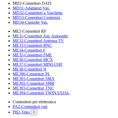
MD2-Connettori DATI
MD31-Adattatori Vas.
MD32-Connettori a Vaschetta
MD33-Connettori Centronix
MD34-Custodie Vas.
ME2-Connettori RF
ME31-Connettori Ant. Autoradio
ME32-Connettori Antenna TV
ME33-Connettori BNC
ME34-Connettori F
ME35-Connettori FME
ME36-Connettori MCX
ME37-Connettori MINI-UHF
ME38-Connettori N
ME390-Connettori PL
ME391-Connettori SMA
ME392-Connettori SMB
ME393-Connettori TNC
ME394-Connettori TWINAXIAL
Contenitori per elettronica
PA2-Contenitori vari
PB2-Teko
