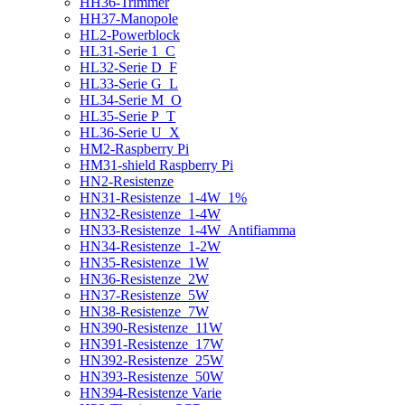
HH36-Trimmer
HH37-Manopole
HL2-Powerblock
HL31-Serie 1_C
HL32-Serie D_F
HL33-Serie G_L
HL34-Serie M_O
HL35-Serie P_T
HL36-Serie U_X
HM2-Raspberry Pi
HM31-shield Raspberry Pi
HN2-Resistenze
HN31-Resistenze_1-4W_1%
HN32-Resistenze_1-4W
HN33-Resistenze_1-4W_Antifiamma
HN34-Resistenze_1-2W
HN35-Resistenze_1W
HN36-Resistenze_2W
HN37-Resistenze_5W
HN38-Resistenze_7W
HN390-Resistenze_11W
HN391-Resistenze_17W
HN392-Resistenze_25W
HN393-Resistenze_50W
HN394-Resistenze Varie