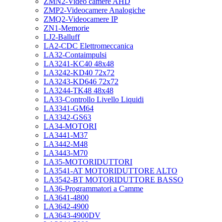
ZMN2-Video camere AHD
ZMP2-Videocamere Analogiche
ZMQ2-Videocamere IP
ZN1-Memorie
LJ2-Balluff
LA2-CDC Elettromeccanica
LA32-Contaimpulsi
LA3241-KC40 48x48
LA3242-KD40 72x72
LA3243-KD646 72x72
LA3244-TK48 48x48
LA33-Controllo Livello Liquidi
LA3341-GM64
LA3342-GS63
LA34-MOTORI
LA3441-M37
LA3442-M48
LA3443-M70
LA35-MOTORIDUTTORI
LA3541-AT MOTORIDUTTORE ALTO
LA3542-BT MOTORIDUTTORE BASSO
LA36-Programmatori a Camme
LA3641-4800
LA3642-4900
LA3643-4900DV