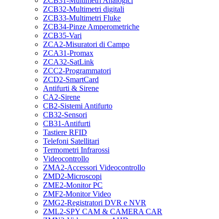
ZCB31-Multimetri Analogici
ZCB32-Multimetri digitali
ZCB33-Multimetri Fluke
ZCB34-Pinze Amperometriche
ZCB35-Vari
ZCA2-Misuratori di Campo
ZCA31-Promax
ZCA32-SatLink
ZCC2-Programmatori
ZCD2-SmartCard
Antifurti & Sirene
CA2-Sirene
CB2-Sistemi Antifurto
CB32-Sensori
CB31-Antifurti
Tastiere RFID
Telefoni Satellitari
Termometri Infrarossi
Videocontrollo
ZMA2-Accessori Videocontrollo
ZMD2-Microscopi
ZME2-Monitor PC
ZMF2-Monitor Video
ZMG2-Registratori DVR e NVR
ZML2-SPY CAM & CAMERA CAR