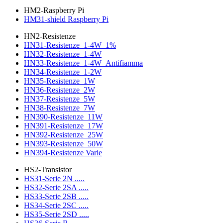
HM2-Raspberry Pi
HM31-shield Raspberry Pi
HN2-Resistenze
HN31-Resistenze_1-4W_1%
HN32-Resistenze_1-4W
HN33-Resistenze_1-4W_Antifiamma
HN34-Resistenze_1-2W
HN35-Resistenze_1W
HN36-Resistenze_2W
HN37-Resistenze_5W
HN38-Resistenze_7W
HN390-Resistenze_11W
HN391-Resistenze_17W
HN392-Resistenze_25W
HN393-Resistenze_50W
HN394-Resistenze Varie
HS2-Transistor
HS31-Serie 2N .....
HS32-Serie 2SA .....
HS33-Serie 2SB .....
HS34-Serie 2SC .....
HS35-Serie 2SD .....