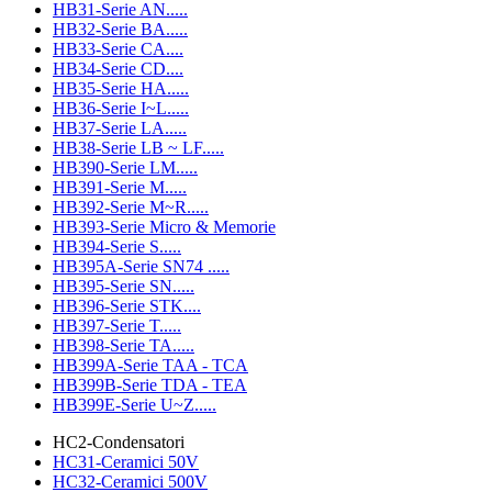
HB31-Serie AN.....
HB32-Serie BA.....
HB33-Serie CA....
HB34-Serie CD....
HB35-Serie HA.....
HB36-Serie I~L.....
HB37-Serie LA.....
HB38-Serie LB ~ LF.....
HB390-Serie LM.....
HB391-Serie M.....
HB392-Serie M~R.....
HB393-Serie Micro & Memorie
HB394-Serie S.....
HB395A-Serie SN74 .....
HB395-Serie SN.....
HB396-Serie STK....
HB397-Serie T.....
HB398-Serie TA.....
HB399A-Serie TAA - TCA
HB399B-Serie TDA - TEA
HB399E-Serie U~Z.....
HC2-Condensatori
HC31-Ceramici 50V
HC32-Ceramici 500V