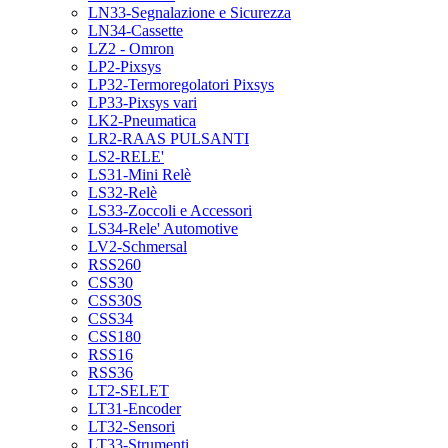
LN33-Segnalazione e Sicurezza
LN34-Cassette
LZ2 - Omron
LP2-Pixsys
LP32-Termoregolatori Pixsys
LP33-Pixsys vari
LK2-Pneumatica
LR2-RAAS PULSANTI
LS2-RELE'
LS31-Mini Relè
LS32-Relè
LS33-Zoccoli e Accessori
LS34-Rele' Automotive
LV2-Schmersal
RSS260
CSS30
CSS30S
CSS34
CSS180
RSS16
RSS36
LT2-SELET
LT31-Encoder
LT32-Sensori
LT33-Strumenti