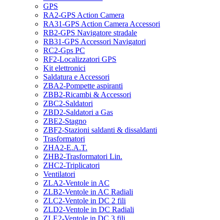
GPS
RA2-GPS Action Camera
RA31-GPS Action Camera Accessori
RB2-GPS Navigatore stradale
RB31-GPS Accessori Navigatori
RC2-Gps PC
RF2-Localizzatori GPS
Kit elettronici
Saldatura e Accessori
ZBA2-Pompette aspiranti
ZBB2-Ricambi & Accessori
ZBC2-Saldatori
ZBD2-Saldatori a Gas
ZBE2-Stagno
ZBF2-Stazioni saldanti & dissaldanti
Trasformatori
ZHA2-E.A.T.
ZHB2-Trasformatori Lin.
ZHC2-Triplicatori
Ventilatori
ZLA2-Ventole in AC
ZLB2-Ventole in AC Radiali
ZLC2-Ventole in DC 2 fili
ZLD2-Ventole in DC Radiali
ZLE2-Ventole in DC 3 fili