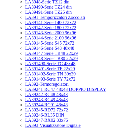
LA3948-Serie TZ12 din
LA39490-Serie TZ24 din
LA39491-Serie TZ25 din
LA391-Temporizzatori Zoccolati
LA39141-Serie 1400 72x72
LA39142-Serie 1800 72x72
LA39143-Serie 2000 96x96
LA39144-Serie 2100 96x96
LA39145-Serie S45 72x72
LA39146-Serie S48 48x48
LA39147-Serie TB48 22x29
LA39148-Serie TB80 22x29
LA391490-Serie TC 48x48
LA391491-Serie TF 22x29
LA391492-Serie TN 39x39
LA391493-Serie TY 72x72
LA392-Termoregolatori
LA39241-RC47 48x48 DOPPIO DISPLAY
LA39242-RC48 48x48
LA39243-RC49 48x48
LA39244-RC91 48x48
LA39245-RD72 72x72
LA39246-RL35 DIN
LA39247-RX02 33x75
LA393-Visualizzatore Digitale