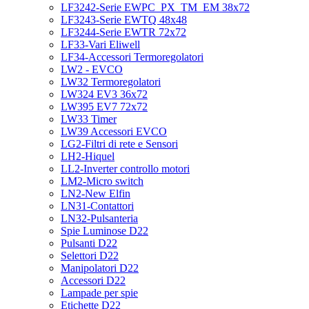
LF3242-Serie EWPC_PX_TM_EM 38x72
LF3243-Serie EWTQ 48x48
LF3244-Serie EWTR 72x72
LF33-Vari Eliwell
LF34-Accessori Termoregolatori
LW2 - EVCO
LW32 Termoregolatori
LW324 EV3 36x72
LW395 EV7 72x72
LW33 Timer
LW39 Accessori EVCO
LG2-Filtri di rete e Sensori
LH2-Hiquel
LL2-Inverter controllo motori
LM2-Micro switch
LN2-New Elfin
LN31-Contattori
LN32-Pulsanteria
Spie Luminose D22
Pulsanti D22
Selettori D22
Manipolatori D22
Accessori D22
Lampade per spie
Etichette D22