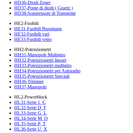
HD36-Diodi Zener
HD37-Ponte di diodi ( Graetz )
HD38-Soppressore di Transiente
HE2-Fusibili
HE31-Fusibili Bussmann
HE32-Fusibili vari
HE33-Fusibili vetro
HH2-Potenziometri
HH31-Manopole Multigiro
HH32-Potenziometri lineari
HH33-Potenziometri multigiro
HH34-Potenziometri per Autoradio
HH35-Potenziometri Speciali
HH36-Trimmer
HH37-Manopole
HL2-Powerblock
HL31-Serie 1_C
HL32-Serie D_F
HL33-Serie G_L
HL34-Serie M_O
HL35-Serie P_T
HL36-Serie U_X