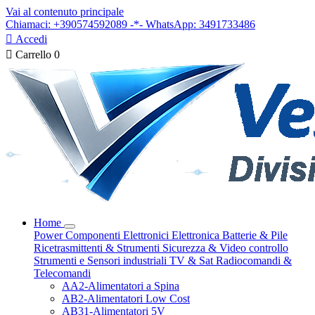
Vai al contenuto principale
Chiamaci: +390574592089 -*- WhatsApp: 3491733486

Accedi

Carrello
0
Home
Power
Componenti Elettronici
Elettronica
Batterie & Pile
Ricetrasmittenti & Strumenti
Sicurezza & Video controllo
Strumenti e Sensori industriali
TV & Sat
Radiocomandi &
Telecomandi
AA2-Alimentatori a Spina
AB2-Alimentatori Low Cost
AB31-Alimentatori 5V