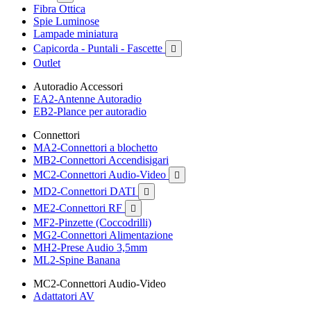
Fibra Ottica
Spie Luminose
Lampade miniatura
Capicorda - Puntali - Fascette

Outlet
Autoradio Accessori
EA2-Antenne Autoradio
EB2-Plance per autoradio
Connettori
MA2-Connettori a blochetto
MB2-Connettori Accendisigari
MC2-Connettori Audio-Video

MD2-Connettori DATI

ME2-Connettori RF

MF2-Pinzette (Coccodrilli)
MG2-Connettori Alimentazione
MH2-Prese Audio 3,5mm
ML2-Spine Banana
MC2-Connettori Audio-Video
Adattatori AV