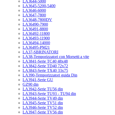
LA3644-5000
LA3645-5200-5400
LA3646-6000
LA3647-7800
LA3648-7800DV
LA36490-7900
LA36491-8800
LA36492-11800
LA36493-11900
LA36494-14000
LA36495-PM21
LA37-SBRINATORI
LA38-Temporizzatori con Morsetti a vite
LA3841-Serie TC40 48x48
LA3842-Serie TD40 72x72
LA3843-Serie TX40 33x75
LA390-Temporizzatori guida Din
LA3941-Serie GU
GZ90 din
LA3942-Serie TU56 din
LA3943-Serie TU93 - TU94 din
LA3944-Serie TV49 din
LA3945-Serie TV51 din
LA3946-Serie TV52 din
LA3947-Serie TV56 din