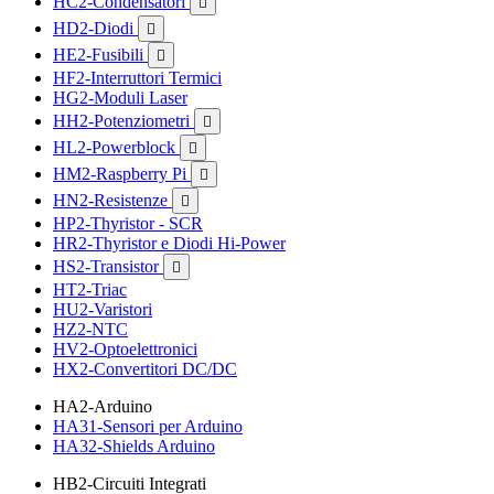
HC2-Condensatori

HD2-Diodi

HE2-Fusibili

HF2-Interruttori Termici
HG2-Moduli Laser
HH2-Potenziometri

HL2-Powerblock

HM2-Raspberry Pi

HN2-Resistenze

HP2-Thyristor - SCR
HR2-Thyristor e Diodi Hi-Power
HS2-Transistor

HT2-Triac
HU2-Varistori
HZ2-NTC
HV2-Optoelettronici
HX2-Convertitori DC/DC
HA2-Arduino
HA31-Sensori per Arduino
HA32-Shields Arduino
HB2-Circuiti Integrati