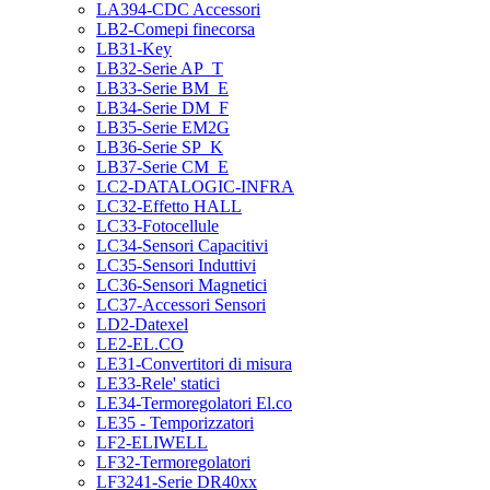
LA394-CDC Accessori
LB2-Comepi finecorsa
LB31-Key
LB32-Serie AP_T
LB33-Serie BM_E
LB34-Serie DM_F
LB35-Serie EM2G
LB36-Serie SP_K
LB37-Serie CM_E
LC2-DATALOGIC-INFRA
LC32-Effetto HALL
LC33-Fotocellule
LC34-Sensori Capacitivi
LC35-Sensori Induttivi
LC36-Sensori Magnetici
LC37-Accessori Sensori
LD2-Datexel
LE2-EL.CO
LE31-Convertitori di misura
LE33-Rele' statici
LE34-Termoregolatori El.co
LE35 - Temporizzatori
LF2-ELIWELL
LF32-Termoregolatori
LF3241-Serie DR40xx