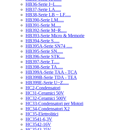
HB36-Serie I~L.....
HB37-Serie LA.....
HB38-Serie LB ~ LF.....
HB390-Serie LM.....
HB391-Serie M.....
HB392-Serie M~R.....
HB393-Serie Micro & Memorie
HB394-Serie S.....
HB395A-Serie SN74 .....
HB395-Serie SN.....
HB396-Serie STK....
HB397-Serie T.....
HB398-Serie TA.....
HB399A-Serie TAA - TCA
HB399B-Serie TDA - TEA
HB399E-Serie U~Z.....
HC2-Condensatori
HC31-Ceramici 50V
HC32-Ceramici 500V
HC33-Condensatori per Motori
HC34-Condensatori X2
HC35-Elettrolitici
HC3541-6,3V
HC3542-16V
HC3543-25V