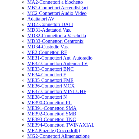
MA2-Connettori a blochetto
MB2-Connettori Accendisigari
MC2-Connettori Audio-Video
Adattatori AV
MD2-Connettori DATI
MD31-Adattatori Vas.
MD32-Connettori a Vaschetta
MD33-Connettori Centronix
MD34-Custodie Vas.
ME2-Connettori RF
ME31-Connettori Ant. Autoradio
ME32-Connettori Antenna TV
ME33-Connettori BNC
ME34-Connettori F
ME35-Connettori FME
ME36-Connettori MCX
ME37-Connettori MINI-UHF
ME38-Connettori N
ME390-Connettori PL
ME391-Connettori SMA
ME392-Connettori SMB
ME393-Connettori TNC
ME394-Connettori TWINAXIAL
MF2-Pinzette (Coccodrilli)
MG2-Connettori Alimentazione