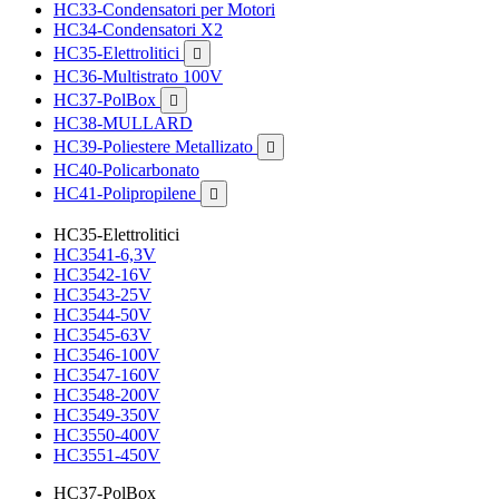
HC33-Condensatori per Motori
HC34-Condensatori X2
HC35-Elettrolitici

HC36-Multistrato 100V
HC37-PolBox

HC38-MULLARD
HC39-Poliestere Metallizato

HC40-Policarbonato
HC41-Polipropilene

HC35-Elettrolitici
HC3541-6,3V
HC3542-16V
HC3543-25V
HC3544-50V
HC3545-63V
HC3546-100V
HC3547-160V
HC3548-200V
HC3549-350V
HC3550-400V
HC3551-450V
HC37-PolBox