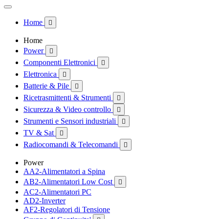
Home

Home
Power

Componenti Elettronici

Elettronica

Batterie & Pile

Ricetrasmittenti & Strumenti

Sicurezza & Video controllo

Strumenti e Sensori industriali

TV & Sat

Radiocomandi & Telecomandi

Power
AA2-Alimentatori a Spina
AB2-Alimentatori Low Cost

AC2-Alimentatori PC
AD2-Inverter
AF2-Regolatori di Tensione