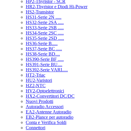
HP2-Thyristor - SCR
HR2-Thyristor e Diodi Hi-Power
HS2-Transistor
HS31-Serie 2N .....
HS32-Serie 2SA .....
HS33-Serie 2SB .....
HS34-Serie 2SC .....
HS35-Serie 2SD .....
HS36-Serie B.....
HS37-Serie BC .....
HS38-Serie BD....
HS390-Serie BF .....
HS391-Serie BU....
HS392-Serie VARI.....
HT2-Triac
HU2-Varistori
HZ2-NTC
HV2-Optoelettronici
HX2-Convertitori DC/DC
Nuovi Prodotti
Autoradio Accessori
EA2-Antenne Autoradio
EB2-Plance per autoradio
Conta e Verifica Soldi
Connettori