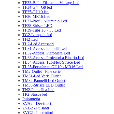
TF33-Bulbi Filamento Vintage Led
TF34-G4 - G9 led
TF35-GU10 led
TF36-MR16 Led
TF37-Profili Alluminio Led
TF38-Strisce LED
TF39-Tubi T8 - T5 Led
TG2-Lampade led
TH2-Led
TL2-Led Accessori
TL31-Access. Pannelli Led
TL32-Access. Plafoniere Led
TL33-Access. Proiettori a Binario Led
TL34-Access. TubiFlex-Strisce Led
TL35-Portafaretti GU10 - MR16 Led
TM2-Outlet - Fine serie
TM31-Led Varie Outlet
TM32-Pannelli Led Outlet
TM33-Strisce LED Outlet
TN2-Pannelli a Led
TP2-Strisce led
Pulsanteria
ZVA2 - Deviatori
ZVB2 - Pulsanti
ZVC2 - Interruttori