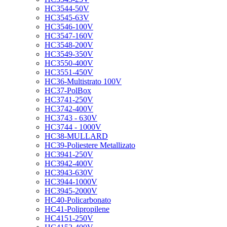
HC3544-50V
HC3545-63V
HC3546-100V
HC3547-160V
HC3548-200V
HC3549-350V
HC3550-400V
HC3551-450V
HC36-Multistrato 100V
HC37-PolBox
HC3741-250V
HC3742-400V
HC3743 - 630V
HC3744 - 1000V
HC38-MULLARD
HC39-Poliestere Metallizato
HC3941-250V
HC3942-400V
HC3943-630V
HC3944-1000V
HC3945-2000V
HC40-Policarbonato
HC41-Polipropilene
HC4151-250V