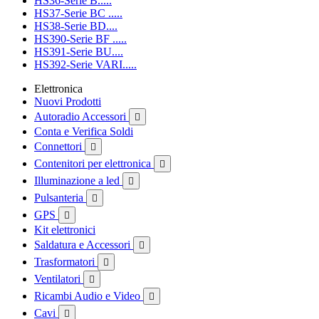
HS36-Serie B.....
HS37-Serie BC .....
HS38-Serie BD....
HS390-Serie BF .....
HS391-Serie BU....
HS392-Serie VARI.....
Elettronica
Nuovi Prodotti
Autoradio Accessori

Conta e Verifica Soldi
Connettori

Contenitori per elettronica

Illuminazione a led

Pulsanteria

GPS

Kit elettronici
Saldatura e Accessori

Trasformatori

Ventilatori

Ricambi Audio e Video

Cavi
