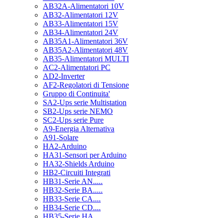
AB32A-Alimentatori 10V
AB32-Alimentatori 12V
AB33-Alimentatori 15V
AB34-Alimentatori 24V
AB35A1-Alimentatori 36V
AB35A2-Alimentatori 48V
AB35-Alimentatori MULTI
AC2-Alimentatori PC
AD2-Inverter
AF2-Regolatori di Tensione
Gruppo di Continuita'
SA2-Ups serie Multistation
SB2-Ups serie NEMO
SC2-Ups serie Pure
A9-Energia Alternativa
A91-Solare
HA2-Arduino
HA31-Sensori per Arduino
HA32-Shields Arduino
HB2-Circuiti Integrati
HB31-Serie AN.....
HB32-Serie BA.....
HB33-Serie CA....
HB34-Serie CD....
HB35-Serie HA.....