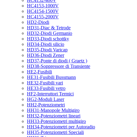
HC4152-400V
HC4153-1000V
HC4154-1500V
HC4155-2000V
HD2-Diodi
HD31-Diac & Tetrode
HD32-Diodi Germanio
HD33-Diodi schottky
HD34-Diodi silicio
HD35-Diodi Varicap
HD36-Diodi Zener
HD37-Ponte di diodi ( Graetz )
HD38-Soppressore di Transiente
HE2-Fusibili
HE31-Fusibili Bussmann
HE32-Fusibili vari
HE33-Fusibili vetro
HF2-Interruttori Termici
HG2-Moduli Laser
HH2-Potenziometri
HH31-Manopole Multigiro
HH32-Potenziometri lineari
HH33-Potenziometri multigiro
HH34-Potenziometri per Autoradio
HH35-Potenziometri Speciali