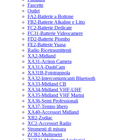
Fascette
Outlet
FA2-Batterie a Bottone
FB2-Batterie Alkaline e Litio
FC2-Batterie Dedicate
FC31-Batterie Videocamere
FD2-Batterie Piombo
FE2-Batterie Yuasa
Radio Ricetrasmittenti
XA2-Midland
XA31-Action Camera
XA31A-DashCam
XA31B-Fototrappola
XA32-Intercomunicanti Bluetooth
XA33-Midland CB
XA34-Midland VHF-UHF
XA35-Midland VHF Marini
XA36-Semi Professionali
XA37-Tempo libero
XA40-Accessori Midland
XB2-Zodiac
XC2-Accessori Radio
Strumenti di misura
ZCB2-Multimetri