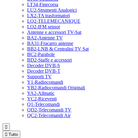
LT34-Finecorsa
LU2-Strumenti Analogici
LX2-TA trasformatori
LQ2-TELEMECANIQUE
LO2-IFM sensor
Antenne e accessori TV-Sat
BA2-Antenne TV
BA31-Fracarro antenne
BB2-LNB & Centralini TV Sat
BC2-Parabole
BD2-Staffe e accessori
Decoder DVB-S
Decoder DVB-T
Supporti TV
Y1-Radiocomandi
YB2-Radiocomandi Originali
YA2-Allmatic
YC2-Riceventi
Q1-Telecomandi
QD2-Telecomandi TV
QC2-Telecomandi Air


Tutto