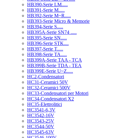
HB390-Serie LM.....
HB391-Serie M.....
HB392-Serie M~R.....
HB393-Serie Micro & Memorie
HB394-Serie S.....
HB395A-Serie SN74 .....
HB395-Serie SN.....
HB396-Serie STK....
HB397-Serie T.....
HB398-Serie TA.....
HB399A-Serie TAA - TCA
HB399B-Serie TDA - TEA
HB399E-Serie U~Z.....
HC2-Condensatori
HC31-Ceramici 50V
HC32-Ceramici 500V
HC33-Condensatori per Motori
HC34-Condensatori X2
HC35-Elettrolitici
HC3541-6,3V
HC3542-16V
HC3543-25V
HC3544-50V
HC3545-63V
HC3546-100V