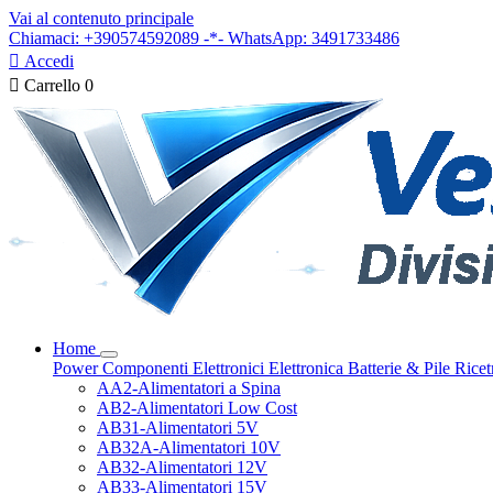
Vai al contenuto principale
Chiamaci: +390574592089 -*- WhatsApp: 3491733486

Accedi

Carrello
0
Home
Power
Componenti Elettronici
Elettronica
Batterie & Pile
Ricet
AA2-Alimentatori a Spina
AB2-Alimentatori Low Cost
AB31-Alimentatori 5V
AB32A-Alimentatori 10V
AB32-Alimentatori 12V
AB33-Alimentatori 15V