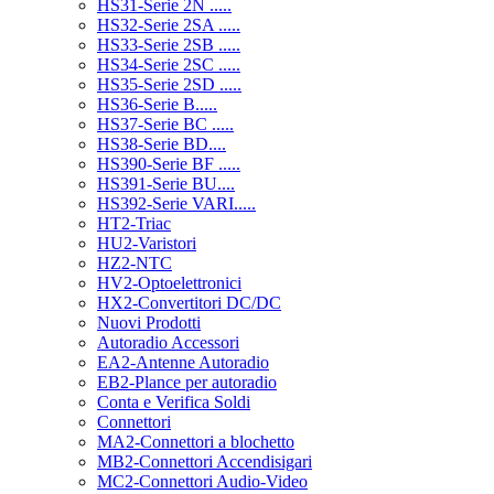
HS31-Serie 2N .....
HS32-Serie 2SA .....
HS33-Serie 2SB .....
HS34-Serie 2SC .....
HS35-Serie 2SD .....
HS36-Serie B.....
HS37-Serie BC .....
HS38-Serie BD....
HS390-Serie BF .....
HS391-Serie BU....
HS392-Serie VARI.....
HT2-Triac
HU2-Varistori
HZ2-NTC
HV2-Optoelettronici
HX2-Convertitori DC/DC
Nuovi Prodotti
Autoradio Accessori
EA2-Antenne Autoradio
EB2-Plance per autoradio
Conta e Verifica Soldi
Connettori
MA2-Connettori a blochetto
MB2-Connettori Accendisigari
MC2-Connettori Audio-Video