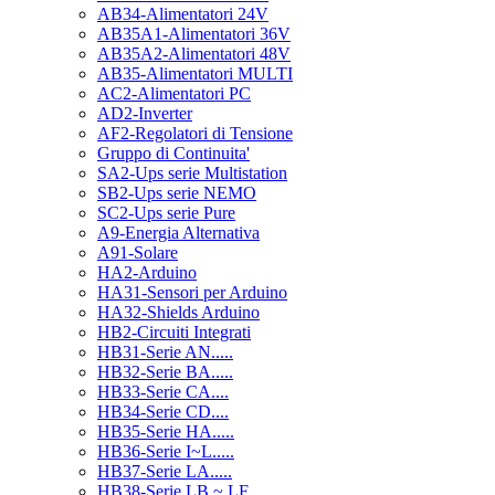
AB34-Alimentatori 24V
AB35A1-Alimentatori 36V
AB35A2-Alimentatori 48V
AB35-Alimentatori MULTI
AC2-Alimentatori PC
AD2-Inverter
AF2-Regolatori di Tensione
Gruppo di Continuita'
SA2-Ups serie Multistation
SB2-Ups serie NEMO
SC2-Ups serie Pure
A9-Energia Alternativa
A91-Solare
HA2-Arduino
HA31-Sensori per Arduino
HA32-Shields Arduino
HB2-Circuiti Integrati
HB31-Serie AN.....
HB32-Serie BA.....
HB33-Serie CA....
HB34-Serie CD....
HB35-Serie HA.....
HB36-Serie I~L.....
HB37-Serie LA.....
HB38-Serie LB ~ LF.....