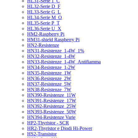
HL31-Serie 1_C
HL32-Serie D_F
HL33-Serie G_L
HL34-Serie M_O
HL35-Serie P_T
HL36-Serie U_X
HM2-Raspberry Pi
HM31-shield Raspberry Pi
HN2-Resistenze
HN31-Resistenze_1-4W_1%
HN32-Resistenze_1-4W
HN33-Resistenze_1-4W_Antifiamma
HN34-Resistenze_1-2W
HN35-Resistenze_1W
HN36-Resistenze_2W
HN37-Resistenze_5W
HN38-Resistenze_7W
HN390-Resistenze_11W
HN391-Resistenze_17W
HN392-Resistenze_25W
HN393-Resistenze_50W
HN394-Resistenze Varie
HP2-Thyristor - SCR
HR2-Thyristor e Diodi Hi-Power
HS2-Transistor