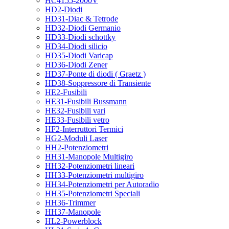
HC4155-2000V
HD2-Diodi
HD31-Diac & Tetrode
HD32-Diodi Germanio
HD33-Diodi schottky
HD34-Diodi silicio
HD35-Diodi Varicap
HD36-Diodi Zener
HD37-Ponte di diodi ( Graetz )
HD38-Soppressore di Transiente
HE2-Fusibili
HE31-Fusibili Bussmann
HE32-Fusibili vari
HE33-Fusibili vetro
HF2-Interruttori Termici
HG2-Moduli Laser
HH2-Potenziometri
HH31-Manopole Multigiro
HH32-Potenziometri lineari
HH33-Potenziometri multigiro
HH34-Potenziometri per Autoradio
HH35-Potenziometri Speciali
HH36-Trimmer
HH37-Manopole
HL2-Powerblock