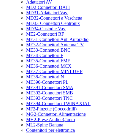
Adattatori AV
MD2-Connettori DATI
MD31-Adattatori Vas.
MD32-Connettori a Vaschetta
MD33-Connettori Centronix
MD34-Custodie Vas.
ME2-Connettori RF
ME31-Connettori Ant. Autoradio
ME32-Connettori Antenna TV
ME33-Connettori BNC
ME34-Connettori F
ME35-Connettori FME
ME36-Connettori MCX
ME37-Connettori MINI-UHF
ME38-Connettori N
ME390-Connettori PL
ME391-Connettori SMA
ME392-Connettori SMB
ME393-Connettori TNC
ME394-Connettori TWINAXIAL
MF2-Pinzette (Coccodrilli)
MG2-Connettori Alimentazione
MH2-Prese Audio 3,5mm
ML2-Spine Banana
Contenitori per elettronica