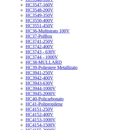
HC3547-160V
HC3548-200V
HC3549-350V
HC3550-400V
HC3551-450V
HC36-Multistrato 100V
HC37-PolBox
HC3741-250V
HC3742-400V
HC3743 - 630V
HC3744 - 1000V
HC38-MULLARD
HC39-Poliestere Metallizato
HC3941-250V
HC3942-400V
HC3943-630V
HC3944-1000V
HC3945-2000V
HC40-Policarbonato
HC41-Polipropilene
HC4151-250V
HC4152-400V
HC4153-1000V
HC4154-1500V