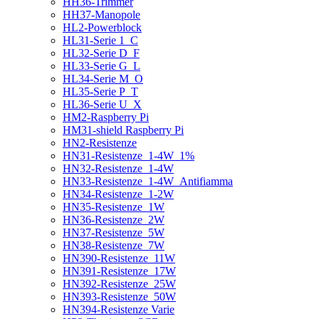
HH36-Trimmer
HH37-Manopole
HL2-Powerblock
HL31-Serie 1_C
HL32-Serie D_F
HL33-Serie G_L
HL34-Serie M_O
HL35-Serie P_T
HL36-Serie U_X
HM2-Raspberry Pi
HM31-shield Raspberry Pi
HN2-Resistenze
HN31-Resistenze_1-4W_1%
HN32-Resistenze_1-4W
HN33-Resistenze_1-4W_Antifiamma
HN34-Resistenze_1-2W
HN35-Resistenze_1W
HN36-Resistenze_2W
HN37-Resistenze_5W
HN38-Resistenze_7W
HN390-Resistenze_11W
HN391-Resistenze_17W
HN392-Resistenze_25W
HN393-Resistenze_50W
HN394-Resistenze Varie