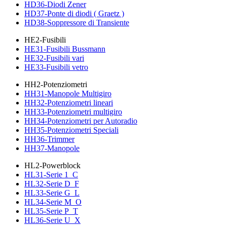
HD36-Diodi Zener
HD37-Ponte di diodi ( Graetz )
HD38-Soppressore di Transiente
HE2-Fusibili
HE31-Fusibili Bussmann
HE32-Fusibili vari
HE33-Fusibili vetro
HH2-Potenziometri
HH31-Manopole Multigiro
HH32-Potenziometri lineari
HH33-Potenziometri multigiro
HH34-Potenziometri per Autoradio
HH35-Potenziometri Speciali
HH36-Trimmer
HH37-Manopole
HL2-Powerblock
HL31-Serie 1_C
HL32-Serie D_F
HL33-Serie G_L
HL34-Serie M_O
HL35-Serie P_T
HL36-Serie U_X