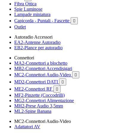
Fibra Ottica
Spie Luminose
Lampade miniatura
Capicorda - Puntali - Fascette

Outlet
Autoradio Accessori
EA2-Antenne Autoradio
EB2-Plance per autoradio
Connettori
MA2-Connettori a blochetto
MB2-Connettori Accendisigari
MC2-Connettori Audio-Video

MD2-Connettori DATI

ME2-Connettori RF

MF2-Pinzette (Coccodrilli)
MG2-Connettori Alimentazione
MH2-Prese Audio 3,5mm
ML2-Spine Banana
MC2-Connettori Audio-Video
Adattatori AV