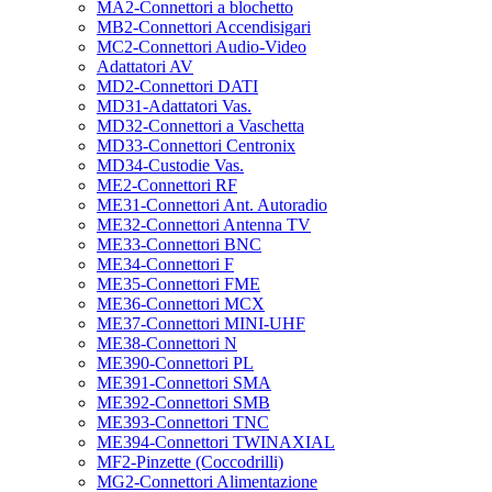
MA2-Connettori a blochetto
MB2-Connettori Accendisigari
MC2-Connettori Audio-Video
Adattatori AV
MD2-Connettori DATI
MD31-Adattatori Vas.
MD32-Connettori a Vaschetta
MD33-Connettori Centronix
MD34-Custodie Vas.
ME2-Connettori RF
ME31-Connettori Ant. Autoradio
ME32-Connettori Antenna TV
ME33-Connettori BNC
ME34-Connettori F
ME35-Connettori FME
ME36-Connettori MCX
ME37-Connettori MINI-UHF
ME38-Connettori N
ME390-Connettori PL
ME391-Connettori SMA
ME392-Connettori SMB
ME393-Connettori TNC
ME394-Connettori TWINAXIAL
MF2-Pinzette (Coccodrilli)
MG2-Connettori Alimentazione