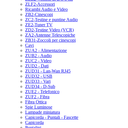
ZLF2-Accessori
Ricambi Audio e Video
ZB2-Cinescopi
ZC2-Testine e puntine Audio
ZE2-Tuner TV
ZD2-Testine Video (VCR)
ZA2-Antenne Telescopiche
ZB31-Zoccoli per cinescopi
Cavi
ZUA2 - Alimentazione
ZUB2 - Audio
ZUC2 - Video
ZUD2 - Dati
ZUD31 - Lan-Wan RJ45
ZUD32 - USB
ZUD33 - Vari
ZUD34 - D-Sub
ZUE2 - Telefonico
ZUF2 - Fibra
Fibra Ottica
Spie Luminose
Lampade miniatura
Capicorda - Puntali - Fascette
Capicorda
Puntalini