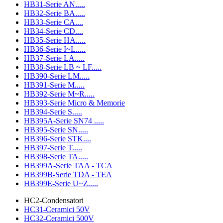
HB31-Serie AN.....
HB32-Serie BA.....
HB33-Serie CA....
HB34-Serie CD....
HB35-Serie HA.....
HB36-Serie I~L.....
HB37-Serie LA.....
HB38-Serie LB ~ LF.....
HB390-Serie LM.....
HB391-Serie M.....
HB392-Serie M~R.....
HB393-Serie Micro & Memorie
HB394-Serie S.....
HB395A-Serie SN74 .....
HB395-Serie SN.....
HB396-Serie STK....
HB397-Serie T.....
HB398-Serie TA.....
HB399A-Serie TAA - TCA
HB399B-Serie TDA - TEA
HB399E-Serie U~Z.....
HC2-Condensatori
HC31-Ceramici 50V
HC32-Ceramici 500V