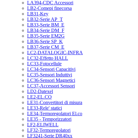
LA394-CDC Accessori
LB2-Comepi finecorsa
LB31-Key
LB32-Serie AP_T
LB33-Serie BM_E
LB34-Serie DM_F
LB35-Serie EM2G
LB36-Serie SP_K
LB37-Serie CM_E
LC2-DATALOGIC-INFRA
LC32-Effetto HALL
LC33-Fotocellule
LC34-Sensori Capacitivi
LC35-Sensori Induttivi
LC36-Sensori Magnetici
LC37-Accessori Sensori
LD2-Datexel
LE2-EL.CO
LE31-Convertitori di misura
LE33-Rele' statici
LE34-Termoregolatori El.co
LE35 - Temporizzatori
LF2-ELIWELL
LF32-Termoregolatori
LF3241-Serie DR40xx