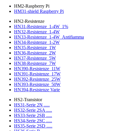
HM2-Raspberry Pi
HM31-shield Raspberry Pi
HN2-Resistenze
HN31-Resistenze_1-4W_1%
HN32-Resistenze_1-4W
HN33-Resistenze_1-4W_Antifiamma
HN34-Resistenze_1-2W
HN35-Resistenze_1W
HN36-Resistenze_2W
HN37-Resistenze_5W
HN38-Resistenze_7W
HN390-Resistenze_11W
HN391-Resistenze_17W
HN392-Resistenze_25W
HN393-Resistenze_50W
HN394-Resistenze Varie
HS2-Transistor
HS31-Serie 2N .....
HS32-Serie 2SA .....
HS33-Serie 2SB .....
HS34-Serie 2SC .....
HS35-Serie 2SD .....