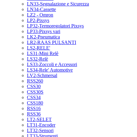
LN33-Segnalazione e Sicurezza
LN34-Cassette
LZ2 - Omron
LP2-Pixsys
LP32-Termoregolatori Pixsys
LP33-Pixsys vari
LK2-Pneumatica
LR2-RAAS PULSANTI
LS2-RELE'
LS31-Mini Relè
LS32-Relè
LS33-Zoccoli e Accessori
LS34-Rele' Automotive
LV2-Schmersal
RSS260
CSS30
CSS30S
CSS34
CSS180
RSS16
RSS36
LT2-SELET
LT31-Encoder
LT32-Sensori
LT33-Strumenti