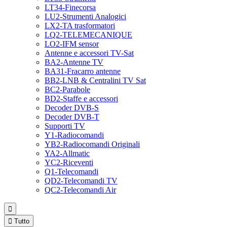
LT34-Finecorsa
LU2-Strumenti Analogici
LX2-TA trasformatori
LQ2-TELEMECANIQUE
LO2-IFM sensor
Antenne e accessori TV-Sat
BA2-Antenne TV
BA31-Fracarro antenne
BB2-LNB & Centralini TV Sat
BC2-Parabole
BD2-Staffe e accessori
Decoder DVB-S
Decoder DVB-T
Supporti TV
Y1-Radiocomandi
YB2-Radiocomandi Originali
YA2-Allmatic
YC2-Riceventi
Q1-Telecomandi
QD2-Telecomandi TV
QC2-Telecomandi Air


Tutto