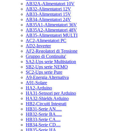
AB32A-Alimentatori 10V
AB32-Alimentatori 12V
AB33-Alimentatori 15V
AB34-Alimentatori 24V
AB35A1-Alimentatori 36V
AB35A2-Alimentatori 48V
AB35-Alimentatori MULTI
AC2-Alimentatori PC
AD2-Inverter
AF2-Regolatori di Tensione
Gruppo di Continuita'
SA2-Ups serie Multistation
SB2-Ups serie NEMO
SC2-Ups serie Pure
A9-Energia Alternativa
A91-Solare
HA2-Arduino
HA31-Sensori per Arduino
HA32-Shields Arduino
HB2-Circuiti Integrati
HB31-Serie AN.....
HB32-Serie BA.....
HB33-Serie CA....
HB34-Serie CD....
HB35-Serie HA.....