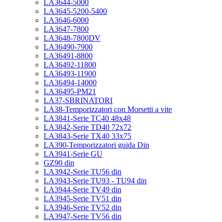
LA3644-5000
LA3645-5200-5400
LA3646-6000
LA3647-7800
LA3648-7800DV
LA36490-7900
LA36491-8800
LA36492-11800
LA36493-11900
LA36494-14000
LA36495-PM21
LA37-SBRINATORI
LA38-Temporizzatori con Morsetti a vite
LA3841-Serie TC40 48x48
LA3842-Serie TD40 72x72
LA3843-Serie TX40 33x75
LA390-Temporizzatori guida Din
LA3941-Serie GU
GZ90 din
LA3942-Serie TU56 din
LA3943-Serie TU93 - TU94 din
LA3944-Serie TV49 din
LA3945-Serie TV51 din
LA3946-Serie TV52 din
LA3947-Serie TV56 din