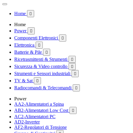
Home

Home
Power

Componenti Elettronici

Elettronica

Batterie & Pile

Ricetrasmittenti & Strumenti

Sicurezza & Video controllo

Strumenti e Sensori industriali

TV & Sat

Radiocomandi & Telecomandi

Power
AA2-Alimentatori a Spina
AB2-Alimentatori Low Cost

AC2-Alimentatori PC
AD2-Inverter
AF2-Regolatori di Tensione