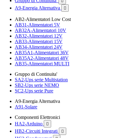
Gruppo di Continuita'

A9-Energia Alternativa

AB2-Alimentatori Low Cost
AB31-Alimentatori 5V
AB32A-Alimentatori 10V
AB32-Alimentatori 12V
AB33-Alimentatori 15V
AB34-Alimentatori 24V
AB35A1-Alimentatori 36V
AB35A2-Alimentatori 48V
AB35-Alimentatori MULTI
Gruppo di Continuita'
SA2-Ups serie Multistation
SB2-Ups serie NEMO
SC2-Ups serie Pure
A9-Energia Alternativa
A91-Solare
Componenti Elettronici
HA2-Arduino

HB2-Circuiti Integrati
