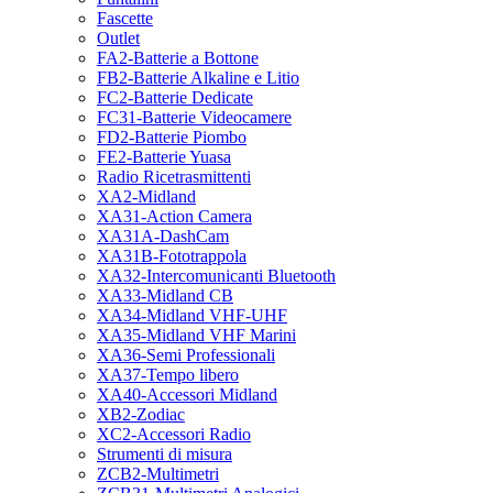
Fascette
Outlet
FA2-Batterie a Bottone
FB2-Batterie Alkaline e Litio
FC2-Batterie Dedicate
FC31-Batterie Videocamere
FD2-Batterie Piombo
FE2-Batterie Yuasa
Radio Ricetrasmittenti
XA2-Midland
XA31-Action Camera
XA31A-DashCam
XA31B-Fototrappola
XA32-Intercomunicanti Bluetooth
XA33-Midland CB
XA34-Midland VHF-UHF
XA35-Midland VHF Marini
XA36-Semi Professionali
XA37-Tempo libero
XA40-Accessori Midland
XB2-Zodiac
XC2-Accessori Radio
Strumenti di misura
ZCB2-Multimetri