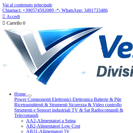
Vai al contenuto principale
Chiamaci: +390574592089 -*- WhatsApp: 3491733486

Accedi

Carrello
0
Home
Power
Componenti Elettronici
Elettronica
Batterie & Pile
Ricetrasmittenti & Strumenti
Sicurezza & Video controllo
Strumenti e Sensori industriali
TV & Sat
Radiocomandi &
Telecomandi
AA2-Alimentatori a Spina
AB2-Alimentatori Low Cost
AB31-Alimentatori 5V