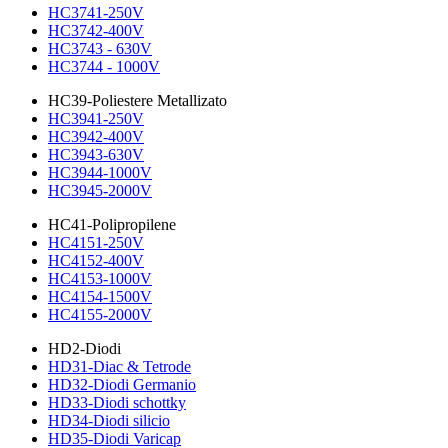
HC3741-250V
HC3742-400V
HC3743 - 630V
HC3744 - 1000V
HC39-Poliestere Metallizato
HC3941-250V
HC3942-400V
HC3943-630V
HC3944-1000V
HC3945-2000V
HC41-Polipropilene
HC4151-250V
HC4152-400V
HC4153-1000V
HC4154-1500V
HC4155-2000V
HD2-Diodi
HD31-Diac & Tetrode
HD32-Diodi Germanio
HD33-Diodi schottky
HD34-Diodi silicio
HD35-Diodi Varicap