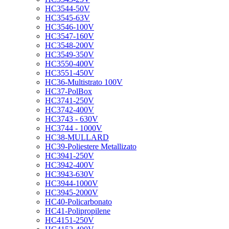
HC3544-50V
HC3545-63V
HC3546-100V
HC3547-160V
HC3548-200V
HC3549-350V
HC3550-400V
HC3551-450V
HC36-Multistrato 100V
HC37-PolBox
HC3741-250V
HC3742-400V
HC3743 - 630V
HC3744 - 1000V
HC38-MULLARD
HC39-Poliestere Metallizato
HC3941-250V
HC3942-400V
HC3943-630V
HC3944-1000V
HC3945-2000V
HC40-Policarbonato
HC41-Polipropilene
HC4151-250V