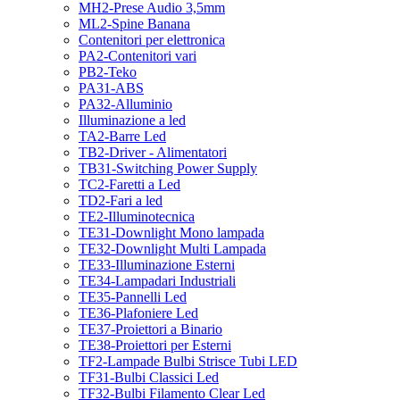
MH2-Prese Audio 3,5mm
ML2-Spine Banana
Contenitori per elettronica
PA2-Contenitori vari
PB2-Teko
PA31-ABS
PA32-Alluminio
Illuminazione a led
TA2-Barre Led
TB2-Driver - Alimentatori
TB31-Switching Power Supply
TC2-Faretti a Led
TD2-Fari a led
TE2-Illuminotecnica
TE31-Downlight Mono lampada
TE32-Downlight Multi Lampada
TE33-Illuminazione Esterni
TE34-Lampadari Industriali
TE35-Pannelli Led
TE36-Plafoniere Led
TE37-Proiettori a Binario
TE38-Proiettori per Esterni
TF2-Lampade Bulbi Strisce Tubi LED
TF31-Bulbi Classici Led
TF32-Bulbi Filamento Clear Led