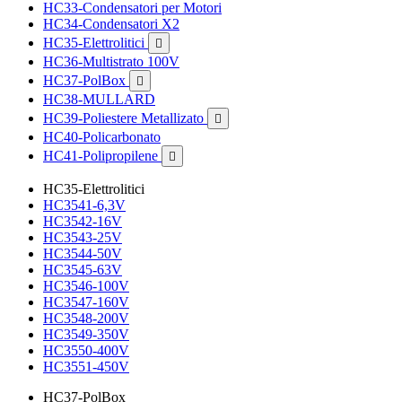
HC33-Condensatori per Motori
HC34-Condensatori X2
HC35-Elettrolitici

HC36-Multistrato 100V
HC37-PolBox

HC38-MULLARD
HC39-Poliestere Metallizato

HC40-Policarbonato
HC41-Polipropilene

HC35-Elettrolitici
HC3541-6,3V
HC3542-16V
HC3543-25V
HC3544-50V
HC3545-63V
HC3546-100V
HC3547-160V
HC3548-200V
HC3549-350V
HC3550-400V
HC3551-450V
HC37-PolBox