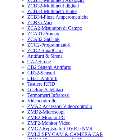
ZCB31-Multimetri Analogici
ZCB32-Multimetri digitali
ZCB33-Multimetri Fluke
ZCB34-Pinze Amperometriche
ZCB35-Vari
ZCA2-Misuratori di Campo
ZCA31-Promax
ZCA32-SatLink
ZCC2-Programmatori
ZCD2-SmartCard
Antifurti & Sirene
CA2-Sirene
CB2-Sistemi Antifurto
CB32-Sensori
CB31-Antifurti
Tastiere RFID
Telefoni Satellitari
Termometri Infrarossi
Videocontrollo
ZMA2-Accessori Videocontrollo
ZMD2-Microscopi
ZME2-Monitor PC
ZMF2-Monitor Video
ZMG2-Registratori DVR e NVR
ZML2-SPY CAM & CAMERA CAR