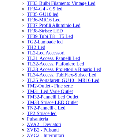
TF33-Bulbi Filamento Vintage Led
TF34-G4 - G9 led
TF35-GU10 led
TF36-MR16 Led
TF37-Profili Alluminio Led
TF38-Strisce LED
TF39-Tubi T8 - T5 Led
TG2-Lampade led
TH2-Led
TL2-Led Accessori
TL31-Access. Pannelli Led
TL32-Access. Plafoniere Led
TL33-Access. Proiettori a Binario Led
TL34-Access. TubiFlex-Strisce Led
TL35-Portafaretti GU10 - MR16 Led
TM2-Outlet - Fine serie
TM31-Led Varie Outlet
TM32-Pannelli Led Outlet
TM33-Strisce LED Outlet
TN2-Pannelli a Led
TP2-Strisce led
Pulsanteria
ZVA2 - Deviatori
ZVB2 - Pulsanti
ZVC2 - Interruttori