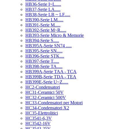
HB36-Serie I~L.....
HB37-Serie LA.....
HB38-Serie LB ~ LF.....
HB390-Serie LM.....
HB391-Serie M.....
HB392-Serie M~R.....
HB393-Serie Micro & Memorie
HB394-Serie S.....
HB395A-Serie SN74 .....
HB395-Serie SN.....
HB396-Serie STK....
HB397-Serie T.....
HB398-Serie TA.....
HB399A-Serie TAA - TCA
HB399B-Serie TDA - TEA
HB399E-Serie U~Z.....
HC2-Condensatori
HC31-Ceramici 50V
HC32-Ceramici 500V
HC33-Condensatori per Motori
HC34-Condensatori X2
HC35-Elettrolitici
HC3541-6,3V
HC3542-16V
HC3543-25V