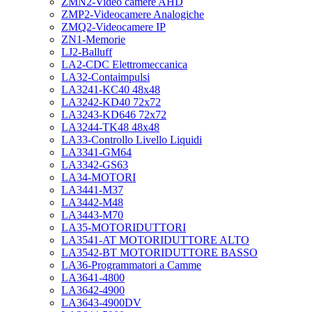
ZMN2-Video camere AHD
ZMP2-Videocamere Analogiche
ZMQ2-Videocamere IP
ZN1-Memorie
LJ2-Balluff
LA2-CDC Elettromeccanica
LA32-Contaimpulsi
LA3241-KC40 48x48
LA3242-KD40 72x72
LA3243-KD646 72x72
LA3244-TK48 48x48
LA33-Controllo Livello Liquidi
LA3341-GM64
LA3342-GS63
LA34-MOTORI
LA3441-M37
LA3442-M48
LA3443-M70
LA35-MOTORIDUTTORI
LA3541-AT MOTORIDUTTORE ALTO
LA3542-BT MOTORIDUTTORE BASSO
LA36-Programmatori a Camme
LA3641-4800
LA3642-4900
LA3643-4900DV