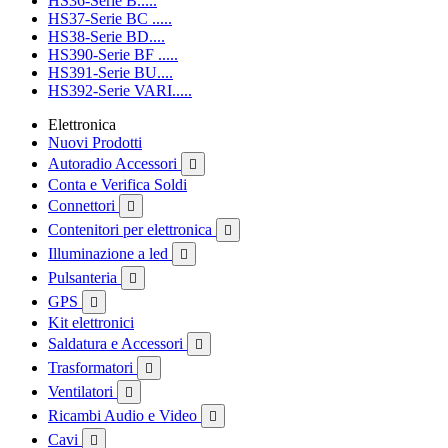
HS36-Serie B.....
HS37-Serie BC .....
HS38-Serie BD....
HS390-Serie BF .....
HS391-Serie BU....
HS392-Serie VARI.....
Elettronica
Nuovi Prodotti
Autoradio Accessori

Conta e Verifica Soldi
Connettori

Contenitori per elettronica

Illuminazione a led

Pulsanteria

GPS

Kit elettronici
Saldatura e Accessori

Trasformatori

Ventilatori

Ricambi Audio e Video

Cavi
