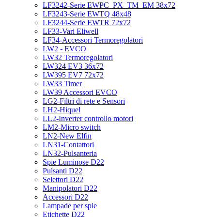
LF3242-Serie EWPC_PX_TM_EM 38x72
LF3243-Serie EWTQ 48x48
LF3244-Serie EWTR 72x72
LF33-Vari Eliwell
LF34-Accessori Termoregolatori
LW2 - EVCO
LW32 Termoregolatori
LW324 EV3 36x72
LW395 EV7 72x72
LW33 Timer
LW39 Accessori EVCO
LG2-Filtri di rete e Sensori
LH2-Hiquel
LL2-Inverter controllo motori
LM2-Micro switch
LN2-New Elfin
LN31-Contattori
LN32-Pulsanteria
Spie Luminose D22
Pulsanti D22
Selettori D22
Manipolatori D22
Accessori D22
Lampade per spie
Etichette D22