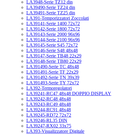
LA3948-Serie TZ12 din
LA39490-Serie TZ24 din
LA39491-Serie TZ25 din
LA391-Temporizzatori Zoccolati
LA39141-Serie 1400 72x72
LA39142-Serie 1800 72x72
LA39143-Serie 2000 96x96
LA39144-Serie 2100 96x96
LA39145-Serie S45 72x72
LA39146-Serie S48 48x48
LA39147-Serie TB48 22x29
LA39148-Serie TB80 22x29
LA391490-Serie TC 48x48
LA391491-Serie TF 22x29
LA391492-Serie TN 39x39
LA391493-Serie TY 72x72
LA392-Termoregolatori
LA39241-RC47 48x48 DOPPIO DISPLAY
LA39242-RC48 48x48
LA39243-RC49 48x48
LA39244-RC91 48x48
LA39245-RD72 72x72
LA39246-RL35 DIN
LA39247-RX02 33x75
LA393-Visualizzatore Digitale