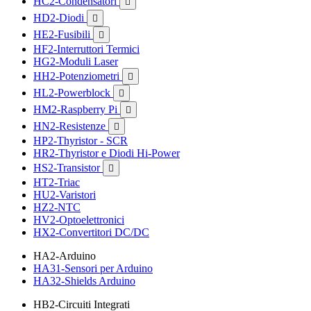
HC2-Condensatori

HD2-Diodi

HE2-Fusibili

HF2-Interruttori Termici
HG2-Moduli Laser
HH2-Potenziometri

HL2-Powerblock

HM2-Raspberry Pi

HN2-Resistenze

HP2-Thyristor - SCR
HR2-Thyristor e Diodi Hi-Power
HS2-Transistor

HT2-Triac
HU2-Varistori
HZ2-NTC
HV2-Optoelettronici
HX2-Convertitori DC/DC
HA2-Arduino
HA31-Sensori per Arduino
HA32-Shields Arduino
HB2-Circuiti Integrati