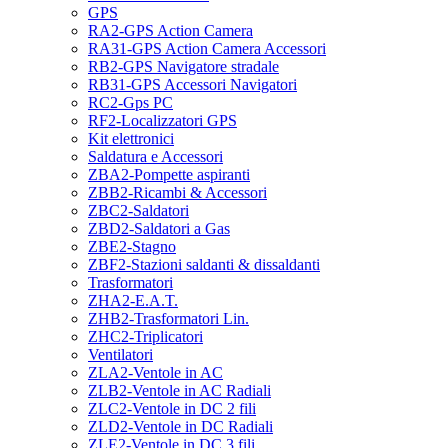
GPS
RA2-GPS Action Camera
RA31-GPS Action Camera Accessori
RB2-GPS Navigatore stradale
RB31-GPS Accessori Navigatori
RC2-Gps PC
RF2-Localizzatori GPS
Kit elettronici
Saldatura e Accessori
ZBA2-Pompette aspiranti
ZBB2-Ricambi & Accessori
ZBC2-Saldatori
ZBD2-Saldatori a Gas
ZBE2-Stagno
ZBF2-Stazioni saldanti & dissaldanti
Trasformatori
ZHA2-E.A.T.
ZHB2-Trasformatori Lin.
ZHC2-Triplicatori
Ventilatori
ZLA2-Ventole in AC
ZLB2-Ventole in AC Radiali
ZLC2-Ventole in DC 2 fili
ZLD2-Ventole in DC Radiali
ZLE2-Ventole in DC 3 fili