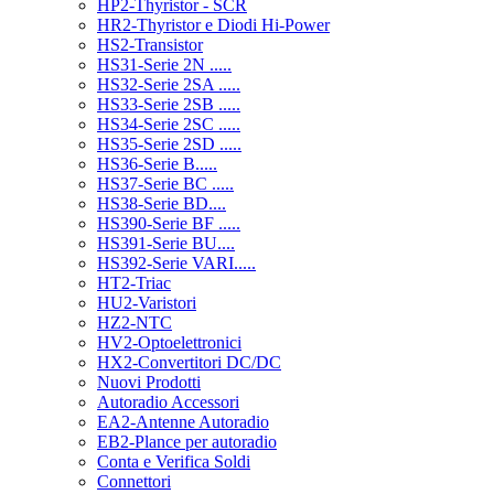
HP2-Thyristor - SCR
HR2-Thyristor e Diodi Hi-Power
HS2-Transistor
HS31-Serie 2N .....
HS32-Serie 2SA .....
HS33-Serie 2SB .....
HS34-Serie 2SC .....
HS35-Serie 2SD .....
HS36-Serie B.....
HS37-Serie BC .....
HS38-Serie BD....
HS390-Serie BF .....
HS391-Serie BU....
HS392-Serie VARI.....
HT2-Triac
HU2-Varistori
HZ2-NTC
HV2-Optoelettronici
HX2-Convertitori DC/DC
Nuovi Prodotti
Autoradio Accessori
EA2-Antenne Autoradio
EB2-Plance per autoradio
Conta e Verifica Soldi
Connettori