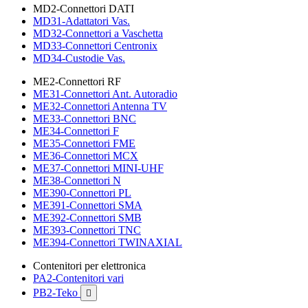
MD2-Connettori DATI
MD31-Adattatori Vas.
MD32-Connettori a Vaschetta
MD33-Connettori Centronix
MD34-Custodie Vas.
ME2-Connettori RF
ME31-Connettori Ant. Autoradio
ME32-Connettori Antenna TV
ME33-Connettori BNC
ME34-Connettori F
ME35-Connettori FME
ME36-Connettori MCX
ME37-Connettori MINI-UHF
ME38-Connettori N
ME390-Connettori PL
ME391-Connettori SMA
ME392-Connettori SMB
ME393-Connettori TNC
ME394-Connettori TWINAXIAL
Contenitori per elettronica
PA2-Contenitori vari
PB2-Teko
