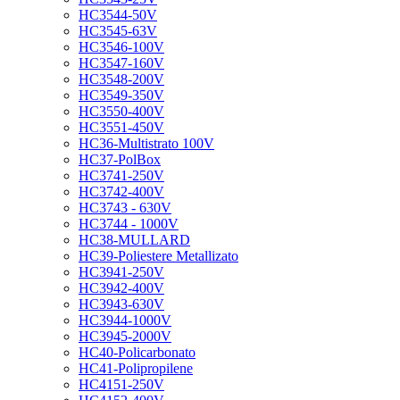
HC3544-50V
HC3545-63V
HC3546-100V
HC3547-160V
HC3548-200V
HC3549-350V
HC3550-400V
HC3551-450V
HC36-Multistrato 100V
HC37-PolBox
HC3741-250V
HC3742-400V
HC3743 - 630V
HC3744 - 1000V
HC38-MULLARD
HC39-Poliestere Metallizato
HC3941-250V
HC3942-400V
HC3943-630V
HC3944-1000V
HC3945-2000V
HC40-Policarbonato
HC41-Polipropilene
HC4151-250V