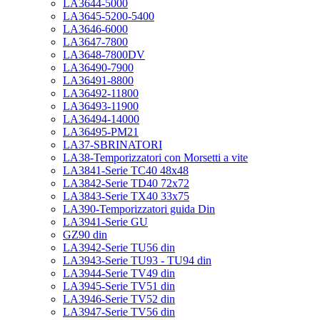
LA3644-5000
LA3645-5200-5400
LA3646-6000
LA3647-7800
LA3648-7800DV
LA36490-7900
LA36491-8800
LA36492-11800
LA36493-11900
LA36494-14000
LA36495-PM21
LA37-SBRINATORI
LA38-Temporizzatori con Morsetti a vite
LA3841-Serie TC40 48x48
LA3842-Serie TD40 72x72
LA3843-Serie TX40 33x75
LA390-Temporizzatori guida Din
LA3941-Serie GU
GZ90 din
LA3942-Serie TU56 din
LA3943-Serie TU93 - TU94 din
LA3944-Serie TV49 din
LA3945-Serie TV51 din
LA3946-Serie TV52 din
LA3947-Serie TV56 din