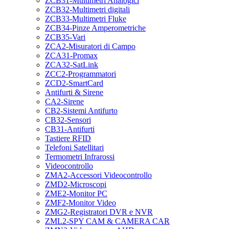
ZCB31-Multimetri Analogici
ZCB32-Multimetri digitali
ZCB33-Multimetri Fluke
ZCB34-Pinze Amperometriche
ZCB35-Vari
ZCA2-Misuratori di Campo
ZCA31-Promax
ZCA32-SatLink
ZCC2-Programmatori
ZCD2-SmartCard
Antifurti & Sirene
CA2-Sirene
CB2-Sistemi Antifurto
CB32-Sensori
CB31-Antifurti
Tastiere RFID
Telefoni Satellitari
Termometri Infrarossi
Videocontrollo
ZMA2-Accessori Videocontrollo
ZMD2-Microscopi
ZME2-Monitor PC
ZMF2-Monitor Video
ZMG2-Registratori DVR e NVR
ZML2-SPY CAM & CAMERA CAR