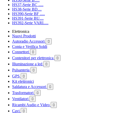
HS36-Serie B.....
HS37-Serie BC .....
HS38-Serie BD....
HS390-Serie BF .....
HS391-Serie BU....
HS392-Serie VARI.....
Elettronica
Nuovi Prodotti
Autoradio Accessori

Conta e Verifica Soldi
Connettori

Contenitori per elettronica

Illuminazione a led

Pulsanteria

GPS

Kit elettronici
Saldatura e Accessori

Trasformatori

Ventilatori

Ricambi Audio e Video

Cavi
