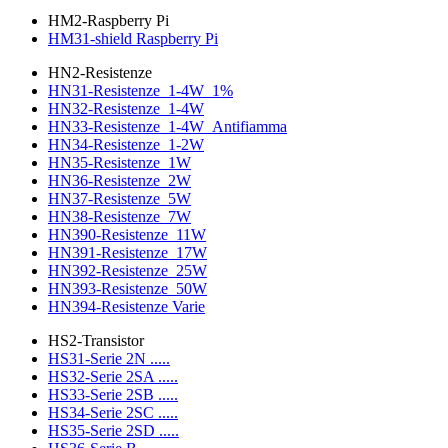
HM2-Raspberry Pi
HM31-shield Raspberry Pi
HN2-Resistenze
HN31-Resistenze_1-4W_1%
HN32-Resistenze_1-4W
HN33-Resistenze_1-4W_Antifiamma
HN34-Resistenze_1-2W
HN35-Resistenze_1W
HN36-Resistenze_2W
HN37-Resistenze_5W
HN38-Resistenze_7W
HN390-Resistenze_11W
HN391-Resistenze_17W
HN392-Resistenze_25W
HN393-Resistenze_50W
HN394-Resistenze Varie
HS2-Transistor
HS31-Serie 2N .....
HS32-Serie 2SA .....
HS33-Serie 2SB .....
HS34-Serie 2SC .....
HS35-Serie 2SD .....