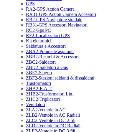
GPS
RA2-GPS Action Camera
RA31-GPS Action Camera Accessori
RB2-GPS Navigatore stradale
RB31-GPS Accessori Navigatori
RC2-Gps PC
RF2-Localizzatori GPS
Kit elettronici
Saldatura e Accessori
ZBA2-Pompette aspiranti
ZBB2-Ricambi & Accessori
ZBC2-Saldatori
ZBD2-Saldatori a Gas
ZBE2-Stagno
ZBF2-Stazioni saldanti & dissaldanti
Trasformatori
ZHA2-E.A.T.
ZHB2-Trasformatori Lin.
ZHC2-Triplicatori
Ventilatori
ZLA2-Ventole in AC
ZLB2-Ventole in AC Radiali
ZLC2-Ventole in DC 2 fili
ZLD2-Ventole in DC Radiali
ZLE2-Ventole in DC 3 fili