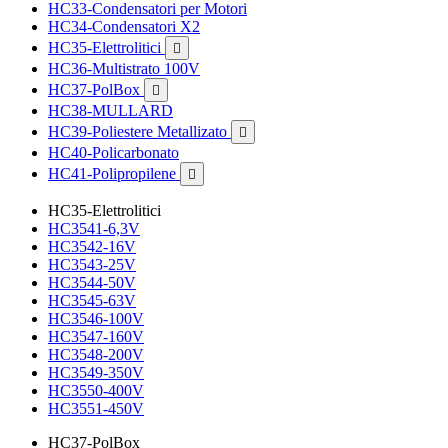
HC33-Condensatori per Motori
HC34-Condensatori X2
HC35-Elettrolitici

HC36-Multistrato 100V
HC37-PolBox

HC38-MULLARD
HC39-Poliestere Metallizato

HC40-Policarbonato
HC41-Polipropilene

HC35-Elettrolitici
HC3541-6,3V
HC3542-16V
HC3543-25V
HC3544-50V
HC3545-63V
HC3546-100V
HC3547-160V
HC3548-200V
HC3549-350V
HC3550-400V
HC3551-450V
HC37-PolBox