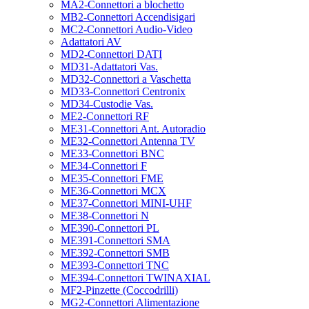
MA2-Connettori a blochetto
MB2-Connettori Accendisigari
MC2-Connettori Audio-Video
Adattatori AV
MD2-Connettori DATI
MD31-Adattatori Vas.
MD32-Connettori a Vaschetta
MD33-Connettori Centronix
MD34-Custodie Vas.
ME2-Connettori RF
ME31-Connettori Ant. Autoradio
ME32-Connettori Antenna TV
ME33-Connettori BNC
ME34-Connettori F
ME35-Connettori FME
ME36-Connettori MCX
ME37-Connettori MINI-UHF
ME38-Connettori N
ME390-Connettori PL
ME391-Connettori SMA
ME392-Connettori SMB
ME393-Connettori TNC
ME394-Connettori TWINAXIAL
MF2-Pinzette (Coccodrilli)
MG2-Connettori Alimentazione