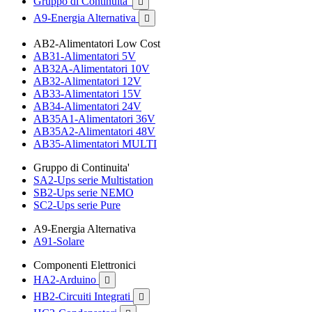
Gruppo di Continuita'

A9-Energia Alternativa

AB2-Alimentatori Low Cost
AB31-Alimentatori 5V
AB32A-Alimentatori 10V
AB32-Alimentatori 12V
AB33-Alimentatori 15V
AB34-Alimentatori 24V
AB35A1-Alimentatori 36V
AB35A2-Alimentatori 48V
AB35-Alimentatori MULTI
Gruppo di Continuita'
SA2-Ups serie Multistation
SB2-Ups serie NEMO
SC2-Ups serie Pure
A9-Energia Alternativa
A91-Solare
Componenti Elettronici
HA2-Arduino

HB2-Circuiti Integrati
