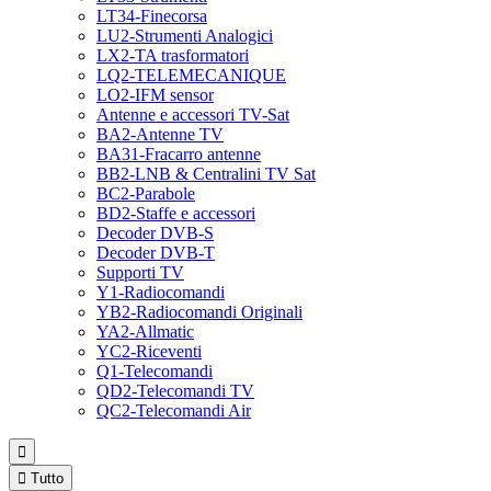
LT34-Finecorsa
LU2-Strumenti Analogici
LX2-TA trasformatori
LQ2-TELEMECANIQUE
LO2-IFM sensor
Antenne e accessori TV-Sat
BA2-Antenne TV
BA31-Fracarro antenne
BB2-LNB & Centralini TV Sat
BC2-Parabole
BD2-Staffe e accessori
Decoder DVB-S
Decoder DVB-T
Supporti TV
Y1-Radiocomandi
YB2-Radiocomandi Originali
YA2-Allmatic
YC2-Riceventi
Q1-Telecomandi
QD2-Telecomandi TV
QC2-Telecomandi Air


Tutto