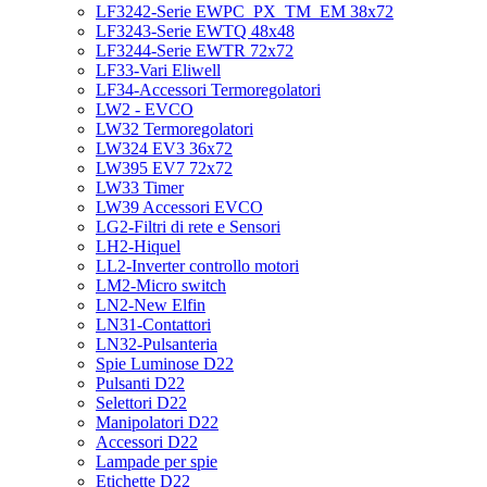
LF3242-Serie EWPC_PX_TM_EM 38x72
LF3243-Serie EWTQ 48x48
LF3244-Serie EWTR 72x72
LF33-Vari Eliwell
LF34-Accessori Termoregolatori
LW2 - EVCO
LW32 Termoregolatori
LW324 EV3 36x72
LW395 EV7 72x72
LW33 Timer
LW39 Accessori EVCO
LG2-Filtri di rete e Sensori
LH2-Hiquel
LL2-Inverter controllo motori
LM2-Micro switch
LN2-New Elfin
LN31-Contattori
LN32-Pulsanteria
Spie Luminose D22
Pulsanti D22
Selettori D22
Manipolatori D22
Accessori D22
Lampade per spie
Etichette D22