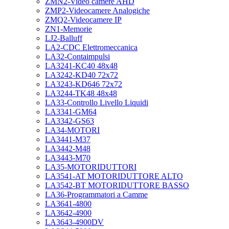
ZMN2-Video camere AHD
ZMP2-Videocamere Analogiche
ZMQ2-Videocamere IP
ZN1-Memorie
LJ2-Balluff
LA2-CDC Elettromeccanica
LA32-Contaimpulsi
LA3241-KC40 48x48
LA3242-KD40 72x72
LA3243-KD646 72x72
LA3244-TK48 48x48
LA33-Controllo Livello Liquidi
LA3341-GM64
LA3342-GS63
LA34-MOTORI
LA3441-M37
LA3442-M48
LA3443-M70
LA35-MOTORIDUTTORI
LA3541-AT MOTORIDUTTORE ALTO
LA3542-BT MOTORIDUTTORE BASSO
LA36-Programmatori a Camme
LA3641-4800
LA3642-4900
LA3643-4900DV