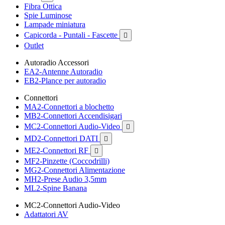
Fibra Ottica
Spie Luminose
Lampade miniatura
Capicorda - Puntali - Fascette

Outlet
Autoradio Accessori
EA2-Antenne Autoradio
EB2-Plance per autoradio
Connettori
MA2-Connettori a blochetto
MB2-Connettori Accendisigari
MC2-Connettori Audio-Video

MD2-Connettori DATI

ME2-Connettori RF

MF2-Pinzette (Coccodrilli)
MG2-Connettori Alimentazione
MH2-Prese Audio 3,5mm
ML2-Spine Banana
MC2-Connettori Audio-Video
Adattatori AV