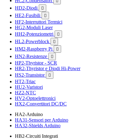
HC2-Condensatori

HD2-Diodi

HE2-Fusibili

HF2-Interruttori Termici
HG2-Moduli Laser
HH2-Potenziometri

HL2-Powerblock

HM2-Raspberry Pi

HN2-Resistenze

HP2-Thyristor - SCR
HR2-Thyristor e Diodi Hi-Power
HS2-Transistor

HT2-Triac
HU2-Varistori
HZ2-NTC
HV2-Optoelettronici
HX2-Convertitori DC/DC
HA2-Arduino
HA31-Sensori per Arduino
HA32-Shields Arduino
HB2-Circuiti Integrati