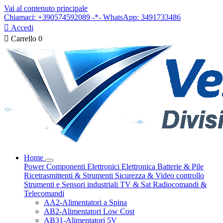
Vai al contenuto principale
Chiamaci: +390574592089 -*- WhatsApp: 3491733486

Accedi

Carrello
0
Home
Power
Componenti Elettronici
Elettronica
Batterie & Pile
Ricetrasmittenti & Strumenti
Sicurezza & Video controllo
Strumenti e Sensori industriali
TV & Sat
Radiocomandi &
Telecomandi
AA2-Alimentatori a Spina
AB2-Alimentatori Low Cost
AB31-Alimentatori 5V