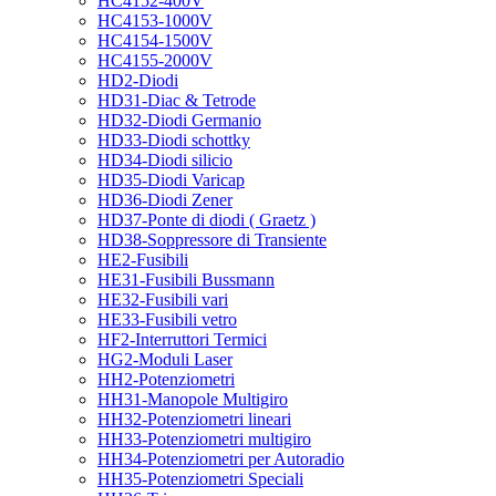
HC4152-400V
HC4153-1000V
HC4154-1500V
HC4155-2000V
HD2-Diodi
HD31-Diac & Tetrode
HD32-Diodi Germanio
HD33-Diodi schottky
HD34-Diodi silicio
HD35-Diodi Varicap
HD36-Diodi Zener
HD37-Ponte di diodi ( Graetz )
HD38-Soppressore di Transiente
HE2-Fusibili
HE31-Fusibili Bussmann
HE32-Fusibili vari
HE33-Fusibili vetro
HF2-Interruttori Termici
HG2-Moduli Laser
HH2-Potenziometri
HH31-Manopole Multigiro
HH32-Potenziometri lineari
HH33-Potenziometri multigiro
HH34-Potenziometri per Autoradio
HH35-Potenziometri Speciali