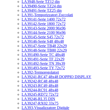
LA3948-Serie TZ12 din
LA39490-Serie TZ24 din
LA39491-Serie TZ25 din
LA391-Temporizzatori Zoccolati
LA39141-Serie 1400 72x72
LA39142-Serie 1800 72x72
LA39143-Serie 2000 96x96
LA39144-Serie 2100 96x96
LA39145-Serie S45 72x72
LA39146-Serie S48 48x48
LA39147-Serie TB48 22x29
LA39148-Serie TB80 22x29
LA391490-Serie TC 48x48
LA391491-Serie TF 22x29
LA391492-Serie TN 39x39
LA391493-Serie TY 72x72
LA392-Termoregolatori
LA39241-RC47 48x48 DOPPIO DISPLAY
LA39242-RC48 48x48
LA39243-RC49 48x48
LA39244-RC91 48x48
LA39245-RD72 72x72
LA39246-RL35 DIN
LA39247-RX02 33x75
LA393-Visualizzatore Digitale