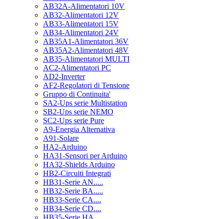
AB32A-Alimentatori 10V
AB32-Alimentatori 12V
AB33-Alimentatori 15V
AB34-Alimentatori 24V
AB35A1-Alimentatori 36V
AB35A2-Alimentatori 48V
AB35-Alimentatori MULTI
AC2-Alimentatori PC
AD2-Inverter
AF2-Regolatori di Tensione
Gruppo di Continuita'
SA2-Ups serie Multistation
SB2-Ups serie NEMO
SC2-Ups serie Pure
A9-Energia Alternativa
A91-Solare
HA2-Arduino
HA31-Sensori per Arduino
HA32-Shields Arduino
HB2-Circuiti Integrati
HB31-Serie AN.....
HB32-Serie BA.....
HB33-Serie CA....
HB34-Serie CD....
HB35-Serie HA.....