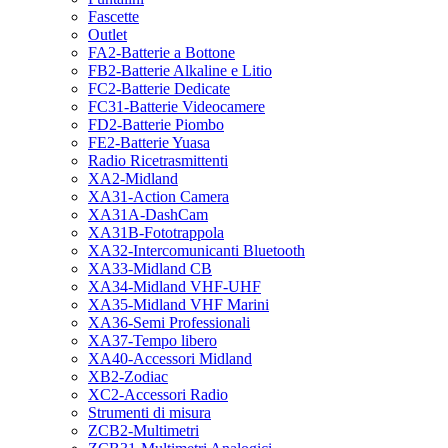
Fascette
Outlet
FA2-Batterie a Bottone
FB2-Batterie Alkaline e Litio
FC2-Batterie Dedicate
FC31-Batterie Videocamere
FD2-Batterie Piombo
FE2-Batterie Yuasa
Radio Ricetrasmittenti
XA2-Midland
XA31-Action Camera
XA31A-DashCam
XA31B-Fototrappola
XA32-Intercomunicanti Bluetooth
XA33-Midland CB
XA34-Midland VHF-UHF
XA35-Midland VHF Marini
XA36-Semi Professionali
XA37-Tempo libero
XA40-Accessori Midland
XB2-Zodiac
XC2-Accessori Radio
Strumenti di misura
ZCB2-Multimetri