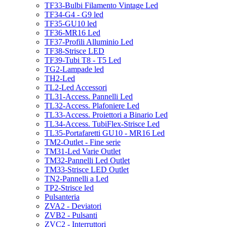
TF33-Bulbi Filamento Vintage Led
TF34-G4 - G9 led
TF35-GU10 led
TF36-MR16 Led
TF37-Profili Alluminio Led
TF38-Strisce LED
TF39-Tubi T8 - T5 Led
TG2-Lampade led
TH2-Led
TL2-Led Accessori
TL31-Access. Pannelli Led
TL32-Access. Plafoniere Led
TL33-Access. Proiettori a Binario Led
TL34-Access. TubiFlex-Strisce Led
TL35-Portafaretti GU10 - MR16 Led
TM2-Outlet - Fine serie
TM31-Led Varie Outlet
TM32-Pannelli Led Outlet
TM33-Strisce LED Outlet
TN2-Pannelli a Led
TP2-Strisce led
Pulsanteria
ZVA2 - Deviatori
ZVB2 - Pulsanti
ZVC2 - Interruttori