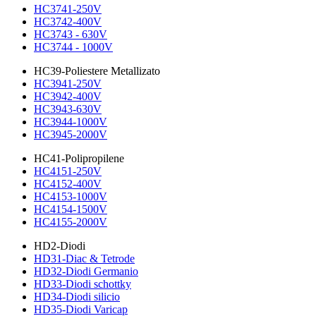
HC3741-250V
HC3742-400V
HC3743 - 630V
HC3744 - 1000V
HC39-Poliestere Metallizato
HC3941-250V
HC3942-400V
HC3943-630V
HC3944-1000V
HC3945-2000V
HC41-Polipropilene
HC4151-250V
HC4152-400V
HC4153-1000V
HC4154-1500V
HC4155-2000V
HD2-Diodi
HD31-Diac & Tetrode
HD32-Diodi Germanio
HD33-Diodi schottky
HD34-Diodi silicio
HD35-Diodi Varicap