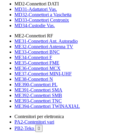
MD2-Connettori DATI
MD31-Adattatori Vas.
MD32-Connettori a Vaschetta
MD33-Connettori Centronix
MD34-Custodie Vas.
ME2-Connettori RF
ME31-Connettori Ant. Autoradio
ME32-Connettori Antenna TV
ME33-Connettori BNC
ME34-Connettori F
ME35-Connettori FME
ME36-Connettori MCX
ME37-Connettori MINI-UHF
ME38-Connettori N
ME390-Connettori PL
ME391-Connettori SMA
ME392-Connettori SMB
ME393-Connettori TNC
ME394-Connettori TWINAXIAL
Contenitori per elettronica
PA2-Contenitori vari
PB2-Teko
