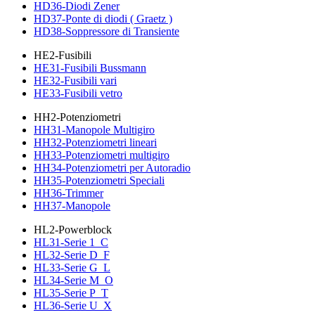
HD36-Diodi Zener
HD37-Ponte di diodi ( Graetz )
HD38-Soppressore di Transiente
HE2-Fusibili
HE31-Fusibili Bussmann
HE32-Fusibili vari
HE33-Fusibili vetro
HH2-Potenziometri
HH31-Manopole Multigiro
HH32-Potenziometri lineari
HH33-Potenziometri multigiro
HH34-Potenziometri per Autoradio
HH35-Potenziometri Speciali
HH36-Trimmer
HH37-Manopole
HL2-Powerblock
HL31-Serie 1_C
HL32-Serie D_F
HL33-Serie G_L
HL34-Serie M_O
HL35-Serie P_T
HL36-Serie U_X