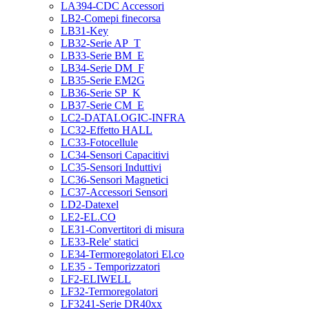
LA394-CDC Accessori
LB2-Comepi finecorsa
LB31-Key
LB32-Serie AP_T
LB33-Serie BM_E
LB34-Serie DM_F
LB35-Serie EM2G
LB36-Serie SP_K
LB37-Serie CM_E
LC2-DATALOGIC-INFRA
LC32-Effetto HALL
LC33-Fotocellule
LC34-Sensori Capacitivi
LC35-Sensori Induttivi
LC36-Sensori Magnetici
LC37-Accessori Sensori
LD2-Datexel
LE2-EL.CO
LE31-Convertitori di misura
LE33-Rele' statici
LE34-Termoregolatori El.co
LE35 - Temporizzatori
LF2-ELIWELL
LF32-Termoregolatori
LF3241-Serie DR40xx