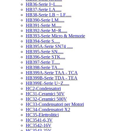
HB36-Serie I~L.....
HB37-Serie LA.....
HB38-Serie LB ~ LF.....
HB390-Serie LM.....
HB391-Serie M.....
HB392-Serie M~R.....
HB393-Serie Micro & Memorie
HB394-Serie S.....
HB395A-Serie SN74 .....
HB395-Serie SN.....
HB396-Serie STK....
HB397-Serie T.....
HB398-Serie TA.....
HB399A-Serie TAA - TCA
HB399B-Serie TDA - TEA
HB399E-Serie U~Z.....
HC2-Condensatori
HC31-Ceramici 50V
HC32-Ceramici 500V
HC33-Condensatori per Motori
HC34-Condensatori X2
HC35-Elettrolitici
HC3541-6,3V
HC3542-16V
HC3543-25V