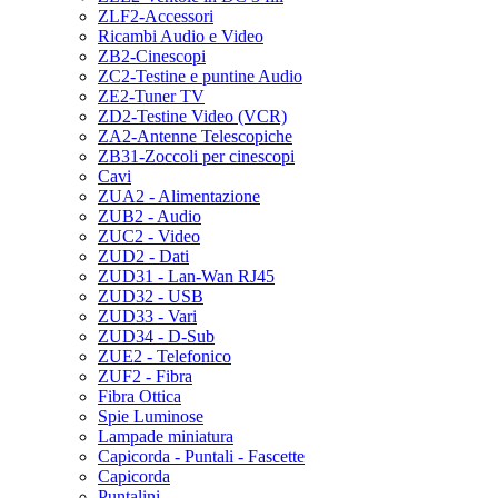
ZLF2-Accessori
Ricambi Audio e Video
ZB2-Cinescopi
ZC2-Testine e puntine Audio
ZE2-Tuner TV
ZD2-Testine Video (VCR)
ZA2-Antenne Telescopiche
ZB31-Zoccoli per cinescopi
Cavi
ZUA2 - Alimentazione
ZUB2 - Audio
ZUC2 - Video
ZUD2 - Dati
ZUD31 - Lan-Wan RJ45
ZUD32 - USB
ZUD33 - Vari
ZUD34 - D-Sub
ZUE2 - Telefonico
ZUF2 - Fibra
Fibra Ottica
Spie Luminose
Lampade miniatura
Capicorda - Puntali - Fascette
Capicorda
Puntalini