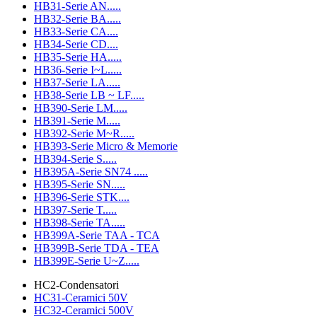
HB31-Serie AN.....
HB32-Serie BA.....
HB33-Serie CA....
HB34-Serie CD....
HB35-Serie HA.....
HB36-Serie I~L.....
HB37-Serie LA.....
HB38-Serie LB ~ LF.....
HB390-Serie LM.....
HB391-Serie M.....
HB392-Serie M~R.....
HB393-Serie Micro & Memorie
HB394-Serie S.....
HB395A-Serie SN74 .....
HB395-Serie SN.....
HB396-Serie STK....
HB397-Serie T.....
HB398-Serie TA.....
HB399A-Serie TAA - TCA
HB399B-Serie TDA - TEA
HB399E-Serie U~Z.....
HC2-Condensatori
HC31-Ceramici 50V
HC32-Ceramici 500V