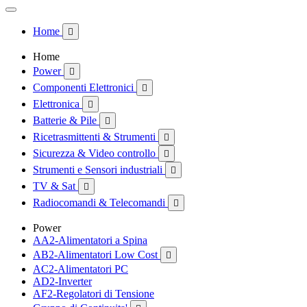
Home

Home
Power

Componenti Elettronici

Elettronica

Batterie & Pile

Ricetrasmittenti & Strumenti

Sicurezza & Video controllo

Strumenti e Sensori industriali

TV & Sat

Radiocomandi & Telecomandi

Power
AA2-Alimentatori a Spina
AB2-Alimentatori Low Cost

AC2-Alimentatori PC
AD2-Inverter
AF2-Regolatori di Tensione