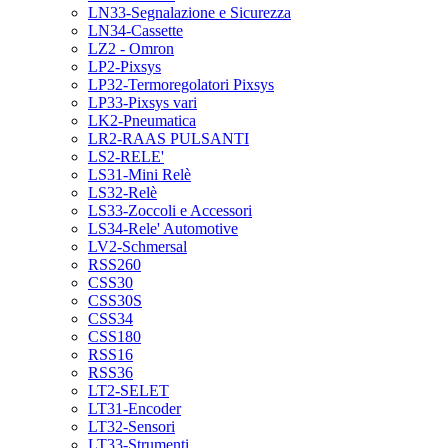
LN33-Segnalazione e Sicurezza
LN34-Cassette
LZ2 - Omron
LP2-Pixsys
LP32-Termoregolatori Pixsys
LP33-Pixsys vari
LK2-Pneumatica
LR2-RAAS PULSANTI
LS2-RELE'
LS31-Mini Relè
LS32-Relè
LS33-Zoccoli e Accessori
LS34-Rele' Automotive
LV2-Schmersal
RSS260
CSS30
CSS30S
CSS34
CSS180
RSS16
RSS36
LT2-SELET
LT31-Encoder
LT32-Sensori
LT33-Strumenti