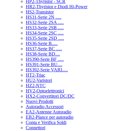
HP2-Thyristor - SCR
HR2-Thyristor e Diodi Hi-Power
HS2-Transistor
HS31-Serie 2N .....
HS32-Serie 2SA .....
HS33-Serie 2SB .....
HS34-Serie 2SC .....
HS35-Serie 2SD .....
HS36-Serie B.....
HS37-Serie BC .....
HS38-Serie BD....
HS390-Serie BF .....
HS391-Serie BU....
HS392-Serie VARI.....
HT2-Triac
HU2-Varistori
HZ2-NTC
HV2-Optoelettronici
HX2-Convertitori DC/DC
Nuovi Prodotti
Autoradio Accessori
EA2-Antenne Autoradio
EB2-Plance per autoradio
Conta e Verifica Soldi
Connettori