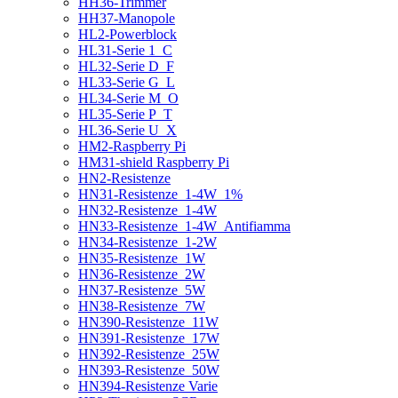
HH36-Trimmer
HH37-Manopole
HL2-Powerblock
HL31-Serie 1_C
HL32-Serie D_F
HL33-Serie G_L
HL34-Serie M_O
HL35-Serie P_T
HL36-Serie U_X
HM2-Raspberry Pi
HM31-shield Raspberry Pi
HN2-Resistenze
HN31-Resistenze_1-4W_1%
HN32-Resistenze_1-4W
HN33-Resistenze_1-4W_Antifiamma
HN34-Resistenze_1-2W
HN35-Resistenze_1W
HN36-Resistenze_2W
HN37-Resistenze_5W
HN38-Resistenze_7W
HN390-Resistenze_11W
HN391-Resistenze_17W
HN392-Resistenze_25W
HN393-Resistenze_50W
HN394-Resistenze Varie