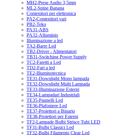
MH2-Prese Audio 3,5mm
ML2-Spine Banana
Contenitori per elettronica
PA2-Contenitori vari
PB2-Teko
PA31-ABS
PA32-Alluminio
Illuminazione a led
TA2-Barre Led
TB2-Driver - Alimentatori
TB31-Switching Power Supply
TC2-Faretti a Led
TD2-Fari a led
TE2-Illuminotecnica
TE31-Downlight Mono lampada
TE32-Downlight Multi Lampada
TE33-Illuminazione Esterni
TE34-Lampadari Industriali
TE35-Pannelli Led
TE36-Plafoniere Led
TE37-Proiettori a Binario
TE38-Proiettori per Esterni
TF2-Lampade Bulbi Strisce Tubi LED
TF31-Bulbi Classici Led
TF32-Bulbi Filamento Clear Led