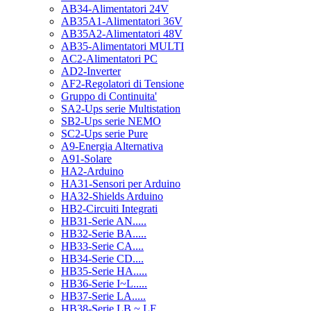
AB34-Alimentatori 24V
AB35A1-Alimentatori 36V
AB35A2-Alimentatori 48V
AB35-Alimentatori MULTI
AC2-Alimentatori PC
AD2-Inverter
AF2-Regolatori di Tensione
Gruppo di Continuita'
SA2-Ups serie Multistation
SB2-Ups serie NEMO
SC2-Ups serie Pure
A9-Energia Alternativa
A91-Solare
HA2-Arduino
HA31-Sensori per Arduino
HA32-Shields Arduino
HB2-Circuiti Integrati
HB31-Serie AN.....
HB32-Serie BA.....
HB33-Serie CA....
HB34-Serie CD....
HB35-Serie HA.....
HB36-Serie I~L.....
HB37-Serie LA.....
HB38-Serie LB ~ LF.....