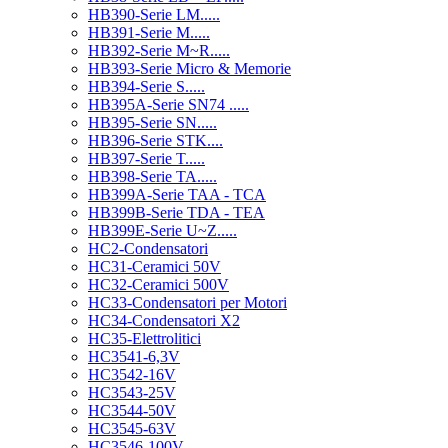
HB390-Serie LM.....
HB391-Serie M.....
HB392-Serie M~R.....
HB393-Serie Micro & Memorie
HB394-Serie S.....
HB395A-Serie SN74 .....
HB395-Serie SN.....
HB396-Serie STK....
HB397-Serie T.....
HB398-Serie TA.....
HB399A-Serie TAA - TCA
HB399B-Serie TDA - TEA
HB399E-Serie U~Z.....
HC2-Condensatori
HC31-Ceramici 50V
HC32-Ceramici 500V
HC33-Condensatori per Motori
HC34-Condensatori X2
HC35-Elettrolitici
HC3541-6,3V
HC3542-16V
HC3543-25V
HC3544-50V
HC3545-63V
HC3546-100V