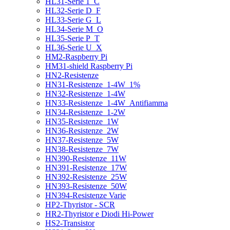
HL31-Serie 1_C
HL32-Serie D_F
HL33-Serie G_L
HL34-Serie M_O
HL35-Serie P_T
HL36-Serie U_X
HM2-Raspberry Pi
HM31-shield Raspberry Pi
HN2-Resistenze
HN31-Resistenze_1-4W_1%
HN32-Resistenze_1-4W
HN33-Resistenze_1-4W_Antifiamma
HN34-Resistenze_1-2W
HN35-Resistenze_1W
HN36-Resistenze_2W
HN37-Resistenze_5W
HN38-Resistenze_7W
HN390-Resistenze_11W
HN391-Resistenze_17W
HN392-Resistenze_25W
HN393-Resistenze_50W
HN394-Resistenze Varie
HP2-Thyristor - SCR
HR2-Thyristor e Diodi Hi-Power
HS2-Transistor