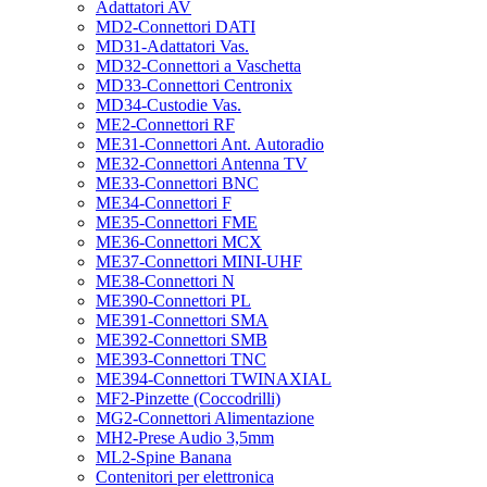
Adattatori AV
MD2-Connettori DATI
MD31-Adattatori Vas.
MD32-Connettori a Vaschetta
MD33-Connettori Centronix
MD34-Custodie Vas.
ME2-Connettori RF
ME31-Connettori Ant. Autoradio
ME32-Connettori Antenna TV
ME33-Connettori BNC
ME34-Connettori F
ME35-Connettori FME
ME36-Connettori MCX
ME37-Connettori MINI-UHF
ME38-Connettori N
ME390-Connettori PL
ME391-Connettori SMA
ME392-Connettori SMB
ME393-Connettori TNC
ME394-Connettori TWINAXIAL
MF2-Pinzette (Coccodrilli)
MG2-Connettori Alimentazione
MH2-Prese Audio 3,5mm
ML2-Spine Banana
Contenitori per elettronica