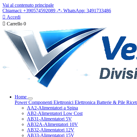
Vai al contenuto principale
Chiamaci: +390574592089 -*- WhatsApp: 3491733486

Accedi

Carrello
0
Home
Power
Componenti Elettronici
Elettronica
Batterie & Pile
Ricet
AA2-Alimentatori a Spina
AB2-Alimentatori Low Cost
AB31-Alimentatori 5V
AB32A-Alimentatori 10V
AB32-Alimentatori 12V
AB33-Alimentatori 15V