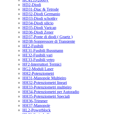
HC4155-2000V
HD2-Diodi
HD31-Diac & Tetrode
HD32-Diodi Germanio
HD33-Diodi schottky
HD34-Diodi silicio
HD35-Diodi Varicap
HD36-Diodi Zener
HD37-Ponte di diodi ( Graetz )
HD38-Soppressore di Transiente
HE2-Fusibili
HE31-Fusibili Bussmann
HE32-Fusibili vari
HE33-Fusibili vetro
HF2-Interruttori Termici
HG2-Moduli Laser
HH2-Potenziometri
HH31-Manopole Multigiro
HH32-Potenziometri lineari
HH33-Potenziometri multigiro
HH34-Potenziometri per Autoradio
HH35-Potenziometri Speciali
HH36-Trimmer
HH37-Manopole
HL2-Powerblock