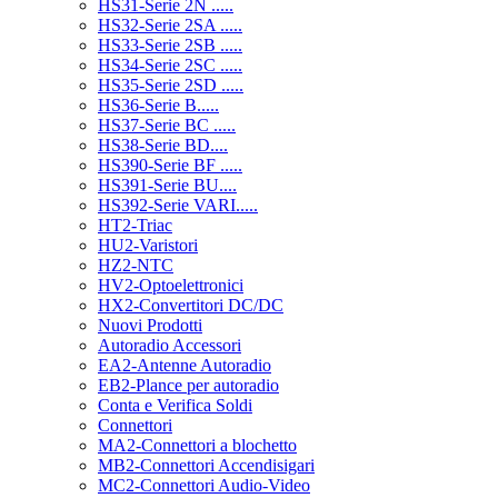
HS31-Serie 2N .....
HS32-Serie 2SA .....
HS33-Serie 2SB .....
HS34-Serie 2SC .....
HS35-Serie 2SD .....
HS36-Serie B.....
HS37-Serie BC .....
HS38-Serie BD....
HS390-Serie BF .....
HS391-Serie BU....
HS392-Serie VARI.....
HT2-Triac
HU2-Varistori
HZ2-NTC
HV2-Optoelettronici
HX2-Convertitori DC/DC
Nuovi Prodotti
Autoradio Accessori
EA2-Antenne Autoradio
EB2-Plance per autoradio
Conta e Verifica Soldi
Connettori
MA2-Connettori a blochetto
MB2-Connettori Accendisigari
MC2-Connettori Audio-Video