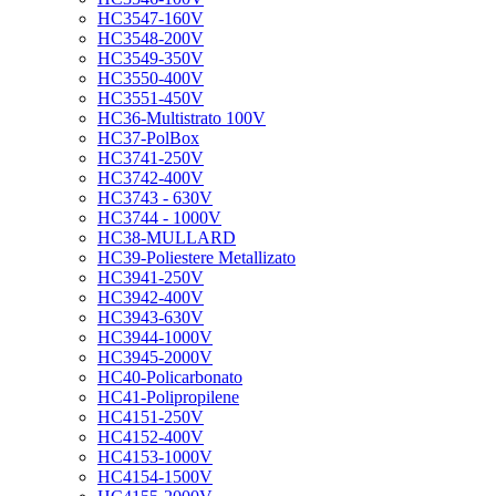
HC3547-160V
HC3548-200V
HC3549-350V
HC3550-400V
HC3551-450V
HC36-Multistrato 100V
HC37-PolBox
HC3741-250V
HC3742-400V
HC3743 - 630V
HC3744 - 1000V
HC38-MULLARD
HC39-Poliestere Metallizato
HC3941-250V
HC3942-400V
HC3943-630V
HC3944-1000V
HC3945-2000V
HC40-Policarbonato
HC41-Polipropilene
HC4151-250V
HC4152-400V
HC4153-1000V
HC4154-1500V