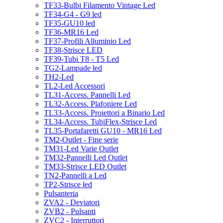
TF33-Bulbi Filamento Vintage Led
TF34-G4 - G9 led
TF35-GU10 led
TF36-MR16 Led
TF37-Profili Alluminio Led
TF38-Strisce LED
TF39-Tubi T8 - T5 Led
TG2-Lampade led
TH2-Led
TL2-Led Accessori
TL31-Access. Pannelli Led
TL32-Access. Plafoniere Led
TL33-Access. Proiettori a Binario Led
TL34-Access. TubiFlex-Strisce Led
TL35-Portafaretti GU10 - MR16 Led
TM2-Outlet - Fine serie
TM31-Led Varie Outlet
TM32-Pannelli Led Outlet
TM33-Strisce LED Outlet
TN2-Pannelli a Led
TP2-Strisce led
Pulsanteria
ZVA2 - Deviatori
ZVB2 - Pulsanti
ZVC2 - Interruttori