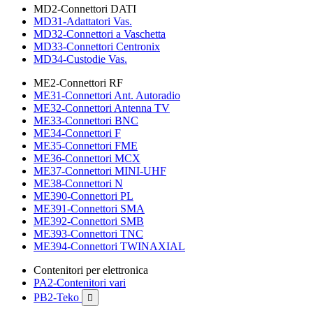
MD2-Connettori DATI
MD31-Adattatori Vas.
MD32-Connettori a Vaschetta
MD33-Connettori Centronix
MD34-Custodie Vas.
ME2-Connettori RF
ME31-Connettori Ant. Autoradio
ME32-Connettori Antenna TV
ME33-Connettori BNC
ME34-Connettori F
ME35-Connettori FME
ME36-Connettori MCX
ME37-Connettori MINI-UHF
ME38-Connettori N
ME390-Connettori PL
ME391-Connettori SMA
ME392-Connettori SMB
ME393-Connettori TNC
ME394-Connettori TWINAXIAL
Contenitori per elettronica
PA2-Contenitori vari
PB2-Teko
