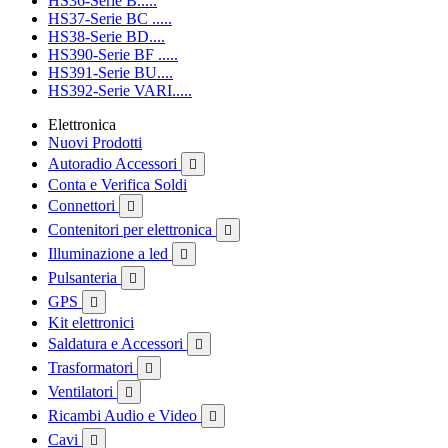
HS36-Serie B.....
HS37-Serie BC .....
HS38-Serie BD....
HS390-Serie BF .....
HS391-Serie BU....
HS392-Serie VARI.....
Elettronica
Nuovi Prodotti
Autoradio Accessori

Conta e Verifica Soldi
Connettori

Contenitori per elettronica

Illuminazione a led

Pulsanteria

GPS

Kit elettronici
Saldatura e Accessori

Trasformatori

Ventilatori

Ricambi Audio e Video

Cavi
