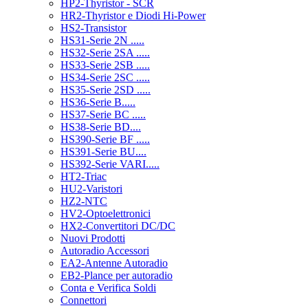
HP2-Thyristor - SCR
HR2-Thyristor e Diodi Hi-Power
HS2-Transistor
HS31-Serie 2N .....
HS32-Serie 2SA .....
HS33-Serie 2SB .....
HS34-Serie 2SC .....
HS35-Serie 2SD .....
HS36-Serie B.....
HS37-Serie BC .....
HS38-Serie BD....
HS390-Serie BF .....
HS391-Serie BU....
HS392-Serie VARI.....
HT2-Triac
HU2-Varistori
HZ2-NTC
HV2-Optoelettronici
HX2-Convertitori DC/DC
Nuovi Prodotti
Autoradio Accessori
EA2-Antenne Autoradio
EB2-Plance per autoradio
Conta e Verifica Soldi
Connettori