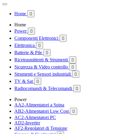
Home

Home
Power

Componenti Elettronici

Elettronica

Batterie & Pile

Ricetrasmittenti & Strumenti

Sicurezza & Video controllo

Strumenti e Sensori industriali

TV & Sat

Radiocomandi & Telecomandi

Power
AA2-Alimentatori a Spina
AB2-Alimentatori Low Cost

AC2-Alimentatori PC
AD2-Inverter
AF2-Regolatori di Tensione