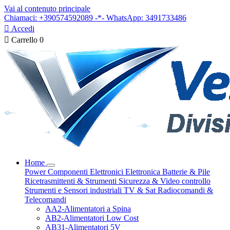
Vai al contenuto principale
Chiamaci: +390574592089 -*- WhatsApp: 3491733486

Accedi

Carrello
0
Home
Power
Componenti Elettronici
Elettronica
Batterie & Pile
Ricetrasmittenti & Strumenti
Sicurezza & Video controllo
Strumenti e Sensori industriali
TV & Sat
Radiocomandi &
Telecomandi
AA2-Alimentatori a Spina
AB2-Alimentatori Low Cost
AB31-Alimentatori 5V