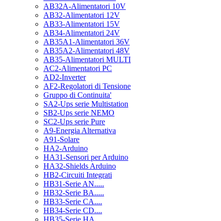
AB32A-Alimentatori 10V
AB32-Alimentatori 12V
AB33-Alimentatori 15V
AB34-Alimentatori 24V
AB35A1-Alimentatori 36V
AB35A2-Alimentatori 48V
AB35-Alimentatori MULTI
AC2-Alimentatori PC
AD2-Inverter
AF2-Regolatori di Tensione
Gruppo di Continuita'
SA2-Ups serie Multistation
SB2-Ups serie NEMO
SC2-Ups serie Pure
A9-Energia Alternativa
A91-Solare
HA2-Arduino
HA31-Sensori per Arduino
HA32-Shields Arduino
HB2-Circuiti Integrati
HB31-Serie AN.....
HB32-Serie BA.....
HB33-Serie CA....
HB34-Serie CD....
HB35-Serie HA.....