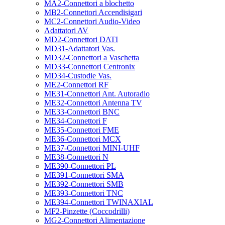
MA2-Connettori a blochetto
MB2-Connettori Accendisigari
MC2-Connettori Audio-Video
Adattatori AV
MD2-Connettori DATI
MD31-Adattatori Vas.
MD32-Connettori a Vaschetta
MD33-Connettori Centronix
MD34-Custodie Vas.
ME2-Connettori RF
ME31-Connettori Ant. Autoradio
ME32-Connettori Antenna TV
ME33-Connettori BNC
ME34-Connettori F
ME35-Connettori FME
ME36-Connettori MCX
ME37-Connettori MINI-UHF
ME38-Connettori N
ME390-Connettori PL
ME391-Connettori SMA
ME392-Connettori SMB
ME393-Connettori TNC
ME394-Connettori TWINAXIAL
MF2-Pinzette (Coccodrilli)
MG2-Connettori Alimentazione