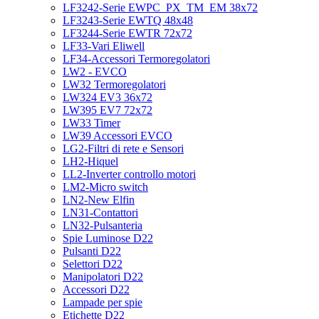
LF3242-Serie EWPC_PX_TM_EM 38x72
LF3243-Serie EWTQ 48x48
LF3244-Serie EWTR 72x72
LF33-Vari Eliwell
LF34-Accessori Termoregolatori
LW2 - EVCO
LW32 Termoregolatori
LW324 EV3 36x72
LW395 EV7 72x72
LW33 Timer
LW39 Accessori EVCO
LG2-Filtri di rete e Sensori
LH2-Hiquel
LL2-Inverter controllo motori
LM2-Micro switch
LN2-New Elfin
LN31-Contattori
LN32-Pulsanteria
Spie Luminose D22
Pulsanti D22
Selettori D22
Manipolatori D22
Accessori D22
Lampade per spie
Etichette D22