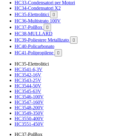
HC33-Condensatori per Motori
HC34-Condensatori X2
HC35-Elettrolitici

HC36-Multistrato 100V
HC37-PolBox

HC38-MULLARD
HC39-Poliestere Metallizato

HC40-Policarbonato
HC41-Polipropilene

HC35-Elettrolitici
HC3541-6,3V
HC3542-16V
HC3543-25V
HC3544-50V
HC3545-63V
HC3546-100V
HC3547-160V
HC3548-200V
HC3549-350V
HC3550-400V
HC3551-450V
HC37-PolBox