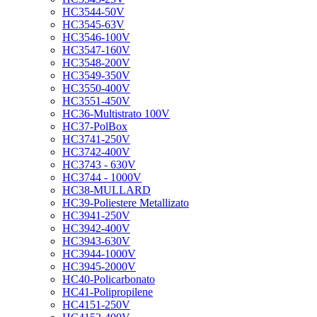
HC3544-50V
HC3545-63V
HC3546-100V
HC3547-160V
HC3548-200V
HC3549-350V
HC3550-400V
HC3551-450V
HC36-Multistrato 100V
HC37-PolBox
HC3741-250V
HC3742-400V
HC3743 - 630V
HC3744 - 1000V
HC38-MULLARD
HC39-Poliestere Metallizato
HC3941-250V
HC3942-400V
HC3943-630V
HC3944-1000V
HC3945-2000V
HC40-Policarbonato
HC41-Polipropilene
HC4151-250V