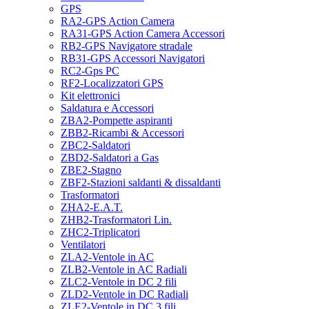
GPS
RA2-GPS Action Camera
RA31-GPS Action Camera Accessori
RB2-GPS Navigatore stradale
RB31-GPS Accessori Navigatori
RC2-Gps PC
RF2-Localizzatori GPS
Kit elettronici
Saldatura e Accessori
ZBA2-Pompette aspiranti
ZBB2-Ricambi & Accessori
ZBC2-Saldatori
ZBD2-Saldatori a Gas
ZBE2-Stagno
ZBF2-Stazioni saldanti & dissaldanti
Trasformatori
ZHA2-E.A.T.
ZHB2-Trasformatori Lin.
ZHC2-Triplicatori
Ventilatori
ZLA2-Ventole in AC
ZLB2-Ventole in AC Radiali
ZLC2-Ventole in DC 2 fili
ZLD2-Ventole in DC Radiali
ZLE2-Ventole in DC 3 fili