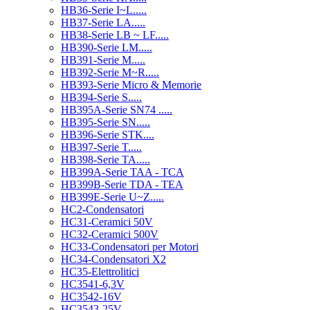
HB36-Serie I~L.....
HB37-Serie LA.....
HB38-Serie LB ~ LF.....
HB390-Serie LM.....
HB391-Serie M.....
HB392-Serie M~R.....
HB393-Serie Micro & Memorie
HB394-Serie S.....
HB395A-Serie SN74 .....
HB395-Serie SN.....
HB396-Serie STK....
HB397-Serie T.....
HB398-Serie TA.....
HB399A-Serie TAA - TCA
HB399B-Serie TDA - TEA
HB399E-Serie U~Z.....
HC2-Condensatori
HC31-Ceramici 50V
HC32-Ceramici 500V
HC33-Condensatori per Motori
HC34-Condensatori X2
HC35-Elettrolitici
HC3541-6,3V
HC3542-16V
HC3543-25V