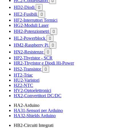
HC2-Condensatori

HD2-Diodi

HE2-Fusibili

HF2-Interruttori Termici
HG2-Moduli Laser
HH2-Potenziometri

HL2-Powerblock

HM2-Raspberry Pi

HN2-Resistenze

HP2-Thyristor - SCR
HR2-Thyristor e Diodi Hi-Power
HS2-Transistor

HT2-Triac
HU2-Varistori
HZ2-NTC
HV2-Optoelettronici
HX2-Convertitori DC/DC
HA2-Arduino
HA31-Sensori per Arduino
HA32-Shields Arduino
HB2-Circuiti Integrati