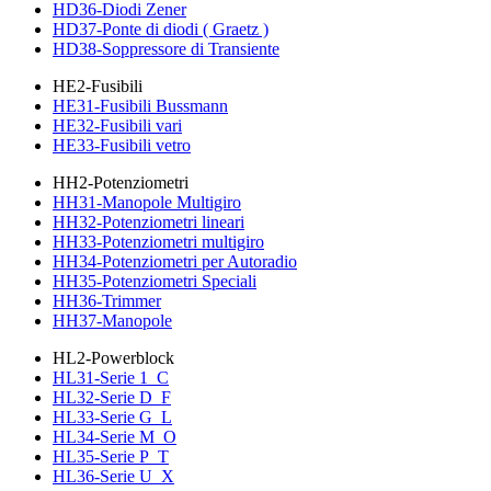
HD36-Diodi Zener
HD37-Ponte di diodi ( Graetz )
HD38-Soppressore di Transiente
HE2-Fusibili
HE31-Fusibili Bussmann
HE32-Fusibili vari
HE33-Fusibili vetro
HH2-Potenziometri
HH31-Manopole Multigiro
HH32-Potenziometri lineari
HH33-Potenziometri multigiro
HH34-Potenziometri per Autoradio
HH35-Potenziometri Speciali
HH36-Trimmer
HH37-Manopole
HL2-Powerblock
HL31-Serie 1_C
HL32-Serie D_F
HL33-Serie G_L
HL34-Serie M_O
HL35-Serie P_T
HL36-Serie U_X