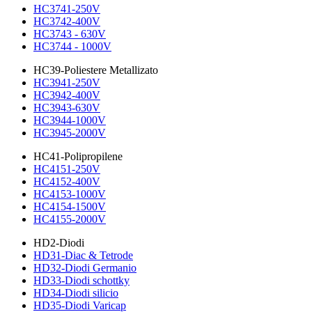
HC3741-250V
HC3742-400V
HC3743 - 630V
HC3744 - 1000V
HC39-Poliestere Metallizato
HC3941-250V
HC3942-400V
HC3943-630V
HC3944-1000V
HC3945-2000V
HC41-Polipropilene
HC4151-250V
HC4152-400V
HC4153-1000V
HC4154-1500V
HC4155-2000V
HD2-Diodi
HD31-Diac & Tetrode
HD32-Diodi Germanio
HD33-Diodi schottky
HD34-Diodi silicio
HD35-Diodi Varicap