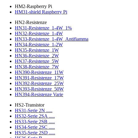
HM2-Raspberry Pi
HM31-shield Raspberry Pi
HN2-Resistenze
HN31-Resistenze_1-4W_1%
HN32-Resistenze_1-4W
HN33-Resistenze_1-4W_Antifiamma
HN34-Resistenze_1-2W
HN35-Resistenze_1W
HN36-Resistenze_2W
HN37-Resistenze_5W
HN38-Resistenze_7W
HN390-Resistenze_11W
HN391-Resistenze_17W
HN392-Resistenze_25W
HN393-Resistenze_50W
HN394-Resistenze Varie
HS2-Transistor
HS31-Serie 2N .....
HS32-Serie 2SA .....
HS33-Serie 2SB .....
HS34-Serie 2SC .....
HS35-Serie 2SD .....