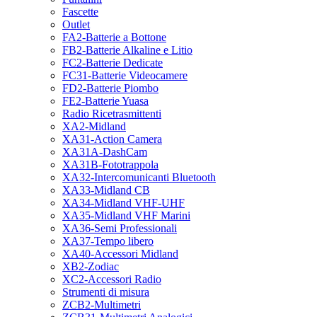
Fascette
Outlet
FA2-Batterie a Bottone
FB2-Batterie Alkaline e Litio
FC2-Batterie Dedicate
FC31-Batterie Videocamere
FD2-Batterie Piombo
FE2-Batterie Yuasa
Radio Ricetrasmittenti
XA2-Midland
XA31-Action Camera
XA31A-DashCam
XA31B-Fototrappola
XA32-Intercomunicanti Bluetooth
XA33-Midland CB
XA34-Midland VHF-UHF
XA35-Midland VHF Marini
XA36-Semi Professionali
XA37-Tempo libero
XA40-Accessori Midland
XB2-Zodiac
XC2-Accessori Radio
Strumenti di misura
ZCB2-Multimetri