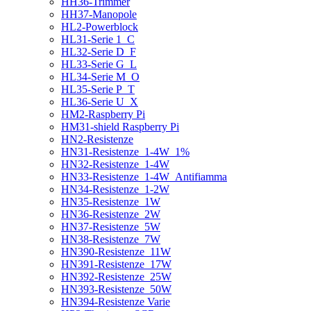
HH36-Trimmer
HH37-Manopole
HL2-Powerblock
HL31-Serie 1_C
HL32-Serie D_F
HL33-Serie G_L
HL34-Serie M_O
HL35-Serie P_T
HL36-Serie U_X
HM2-Raspberry Pi
HM31-shield Raspberry Pi
HN2-Resistenze
HN31-Resistenze_1-4W_1%
HN32-Resistenze_1-4W
HN33-Resistenze_1-4W_Antifiamma
HN34-Resistenze_1-2W
HN35-Resistenze_1W
HN36-Resistenze_2W
HN37-Resistenze_5W
HN38-Resistenze_7W
HN390-Resistenze_11W
HN391-Resistenze_17W
HN392-Resistenze_25W
HN393-Resistenze_50W
HN394-Resistenze Varie