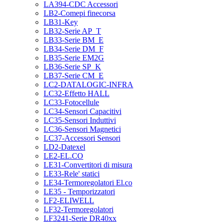
LA394-CDC Accessori
LB2-Comepi finecorsa
LB31-Key
LB32-Serie AP_T
LB33-Serie BM_E
LB34-Serie DM_F
LB35-Serie EM2G
LB36-Serie SP_K
LB37-Serie CM_E
LC2-DATALOGIC-INFRA
LC32-Effetto HALL
LC33-Fotocellule
LC34-Sensori Capacitivi
LC35-Sensori Induttivi
LC36-Sensori Magnetici
LC37-Accessori Sensori
LD2-Datexel
LE2-EL.CO
LE31-Convertitori di misura
LE33-Rele' statici
LE34-Termoregolatori El.co
LE35 - Temporizzatori
LF2-ELIWELL
LF32-Termoregolatori
LF3241-Serie DR40xx