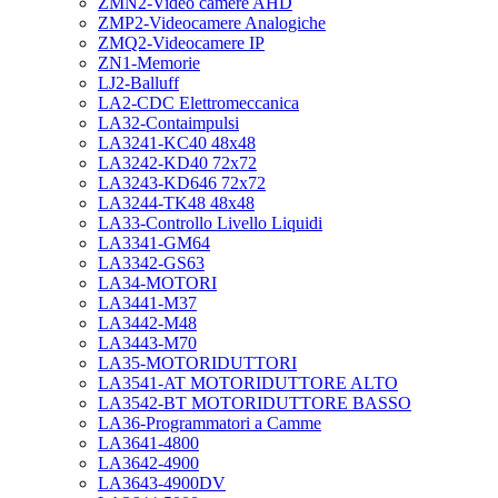
ZMN2-Video camere AHD
ZMP2-Videocamere Analogiche
ZMQ2-Videocamere IP
ZN1-Memorie
LJ2-Balluff
LA2-CDC Elettromeccanica
LA32-Contaimpulsi
LA3241-KC40 48x48
LA3242-KD40 72x72
LA3243-KD646 72x72
LA3244-TK48 48x48
LA33-Controllo Livello Liquidi
LA3341-GM64
LA3342-GS63
LA34-MOTORI
LA3441-M37
LA3442-M48
LA3443-M70
LA35-MOTORIDUTTORI
LA3541-AT MOTORIDUTTORE ALTO
LA3542-BT MOTORIDUTTORE BASSO
LA36-Programmatori a Camme
LA3641-4800
LA3642-4900
LA3643-4900DV