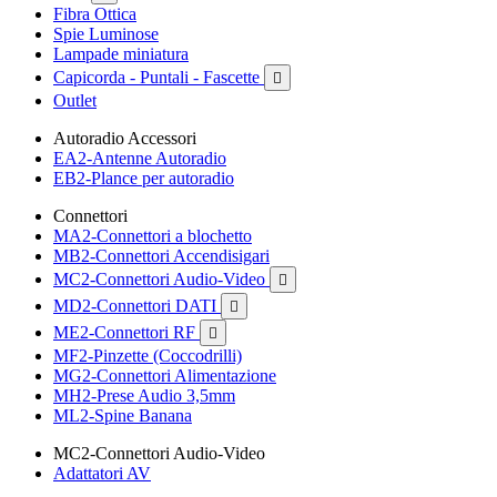
Fibra Ottica
Spie Luminose
Lampade miniatura
Capicorda - Puntali - Fascette

Outlet
Autoradio Accessori
EA2-Antenne Autoradio
EB2-Plance per autoradio
Connettori
MA2-Connettori a blochetto
MB2-Connettori Accendisigari
MC2-Connettori Audio-Video

MD2-Connettori DATI

ME2-Connettori RF

MF2-Pinzette (Coccodrilli)
MG2-Connettori Alimentazione
MH2-Prese Audio 3,5mm
ML2-Spine Banana
MC2-Connettori Audio-Video
Adattatori AV