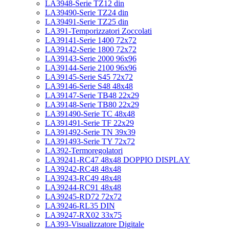
LA3948-Serie TZ12 din
LA39490-Serie TZ24 din
LA39491-Serie TZ25 din
LA391-Temporizzatori Zoccolati
LA39141-Serie 1400 72x72
LA39142-Serie 1800 72x72
LA39143-Serie 2000 96x96
LA39144-Serie 2100 96x96
LA39145-Serie S45 72x72
LA39146-Serie S48 48x48
LA39147-Serie TB48 22x29
LA39148-Serie TB80 22x29
LA391490-Serie TC 48x48
LA391491-Serie TF 22x29
LA391492-Serie TN 39x39
LA391493-Serie TY 72x72
LA392-Termoregolatori
LA39241-RC47 48x48 DOPPIO DISPLAY
LA39242-RC48 48x48
LA39243-RC49 48x48
LA39244-RC91 48x48
LA39245-RD72 72x72
LA39246-RL35 DIN
LA39247-RX02 33x75
LA393-Visualizzatore Digitale