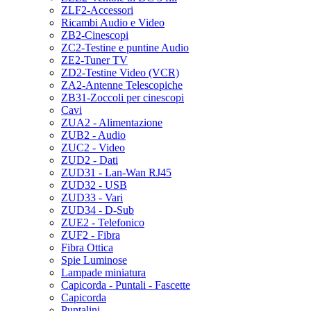
ZLF2-Accessori
Ricambi Audio e Video
ZB2-Cinescopi
ZC2-Testine e puntine Audio
ZE2-Tuner TV
ZD2-Testine Video (VCR)
ZA2-Antenne Telescopiche
ZB31-Zoccoli per cinescopi
Cavi
ZUA2 - Alimentazione
ZUB2 - Audio
ZUC2 - Video
ZUD2 - Dati
ZUD31 - Lan-Wan RJ45
ZUD32 - USB
ZUD33 - Vari
ZUD34 - D-Sub
ZUE2 - Telefonico
ZUF2 - Fibra
Fibra Ottica
Spie Luminose
Lampade miniatura
Capicorda - Puntali - Fascette
Capicorda
Puntalini