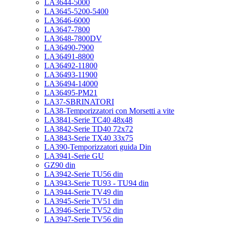
LA3644-5000
LA3645-5200-5400
LA3646-6000
LA3647-7800
LA3648-7800DV
LA36490-7900
LA36491-8800
LA36492-11800
LA36493-11900
LA36494-14000
LA36495-PM21
LA37-SBRINATORI
LA38-Temporizzatori con Morsetti a vite
LA3841-Serie TC40 48x48
LA3842-Serie TD40 72x72
LA3843-Serie TX40 33x75
LA390-Temporizzatori guida Din
LA3941-Serie GU
GZ90 din
LA3942-Serie TU56 din
LA3943-Serie TU93 - TU94 din
LA3944-Serie TV49 din
LA3945-Serie TV51 din
LA3946-Serie TV52 din
LA3947-Serie TV56 din