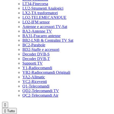
LT34-Finecorsa
LU2-Strumenti Analogici
LX2-TA trasformatori
LQ2-TELEMECANIQUE
LO2-IFM sensor
Antenne e accessori TV-Sat
BA2-Antenne TV
BA31-Fracarro antenne
BB2-LNB & Centralini TV Sat
BC2-Parabole
BD2-Staffe e accessori
Decoder DVB-S
Decoder DVB-T
Supporti TV
Y1-Radiocomandi
YB2-Radiocomandi Originali
YA2-Allmatic
YC2-Riceventi
Q1-Telecomandi
QD2-Telecomandi TV
QC2-Telecomandi Air


Tutto