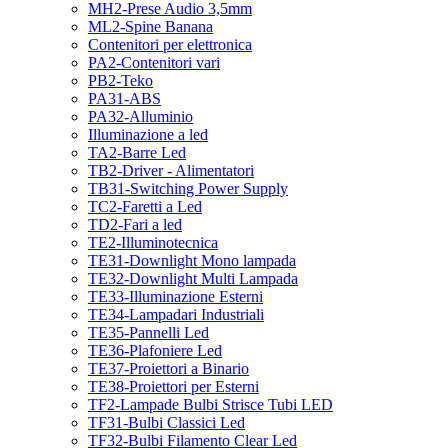
MH2-Prese Audio 3,5mm
ML2-Spine Banana
Contenitori per elettronica
PA2-Contenitori vari
PB2-Teko
PA31-ABS
PA32-Alluminio
Illuminazione a led
TA2-Barre Led
TB2-Driver - Alimentatori
TB31-Switching Power Supply
TC2-Faretti a Led
TD2-Fari a led
TE2-Illuminotecnica
TE31-Downlight Mono lampada
TE32-Downlight Multi Lampada
TE33-Illuminazione Esterni
TE34-Lampadari Industriali
TE35-Pannelli Led
TE36-Plafoniere Led
TE37-Proiettori a Binario
TE38-Proiettori per Esterni
TF2-Lampade Bulbi Strisce Tubi LED
TF31-Bulbi Classici Led
TF32-Bulbi Filamento Clear Led