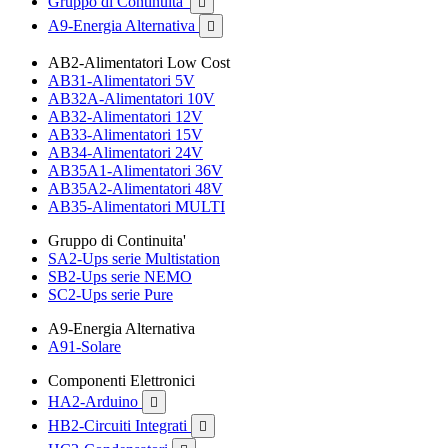
Gruppo di Continuita'

A9-Energia Alternativa

AB2-Alimentatori Low Cost
AB31-Alimentatori 5V
AB32A-Alimentatori 10V
AB32-Alimentatori 12V
AB33-Alimentatori 15V
AB34-Alimentatori 24V
AB35A1-Alimentatori 36V
AB35A2-Alimentatori 48V
AB35-Alimentatori MULTI
Gruppo di Continuita'
SA2-Ups serie Multistation
SB2-Ups serie NEMO
SC2-Ups serie Pure
A9-Energia Alternativa
A91-Solare
Componenti Elettronici
HA2-Arduino

HB2-Circuiti Integrati
