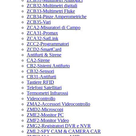
ZCB31-Multimetri Analogici
ZCB32-Multimetri digitali
ZCB33-Multimetri Fluke
ZCB34-Pinze Amperometriche
ZCB35-Vari
ZCA2-Misuratori di Campo
ZCA31-Promax
ZCA32-SatLink
ZCC2-Programmatori
ZCD2-SmartCard
Antifurti & Sirene
CA2-Sirene
CB2-Sistemi Antifurto
CB32-Sensori
CB31-Antifurti
Tastiere RFID
Telefoni Satellitari
Termometri Infrarossi
Videocontrollo
ZMA2-Accessori Videocontrollo
ZMD2-Microscopi
ZME2-Monitor PC
ZMF2-Monitor Video
ZMG2-Registratori DVR e NVR
ZML2-SPY CAM & CAMERA CAR