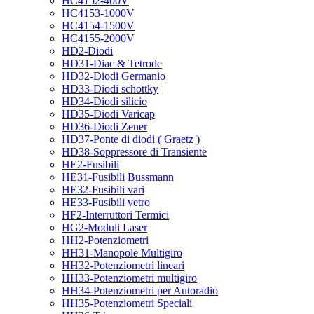
HC4152-400V
HC4153-1000V
HC4154-1500V
HC4155-2000V
HD2-Diodi
HD31-Diac & Tetrode
HD32-Diodi Germanio
HD33-Diodi schottky
HD34-Diodi silicio
HD35-Diodi Varicap
HD36-Diodi Zener
HD37-Ponte di diodi ( Graetz )
HD38-Soppressore di Transiente
HE2-Fusibili
HE31-Fusibili Bussmann
HE32-Fusibili vari
HE33-Fusibili vetro
HF2-Interruttori Termici
HG2-Moduli Laser
HH2-Potenziometri
HH31-Manopole Multigiro
HH32-Potenziometri lineari
HH33-Potenziometri multigiro
HH34-Potenziometri per Autoradio
HH35-Potenziometri Speciali