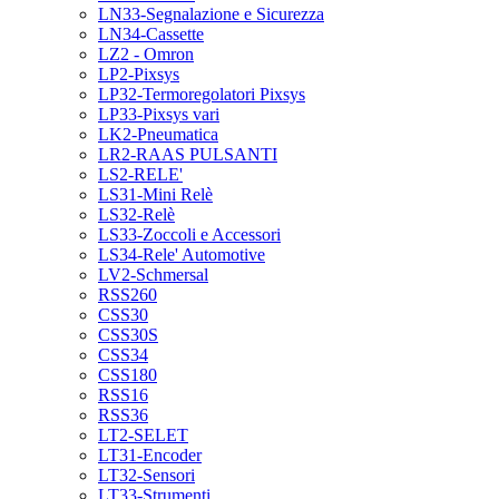
LN33-Segnalazione e Sicurezza
LN34-Cassette
LZ2 - Omron
LP2-Pixsys
LP32-Termoregolatori Pixsys
LP33-Pixsys vari
LK2-Pneumatica
LR2-RAAS PULSANTI
LS2-RELE'
LS31-Mini Relè
LS32-Relè
LS33-Zoccoli e Accessori
LS34-Rele' Automotive
LV2-Schmersal
RSS260
CSS30
CSS30S
CSS34
CSS180
RSS16
RSS36
LT2-SELET
LT31-Encoder
LT32-Sensori
LT33-Strumenti