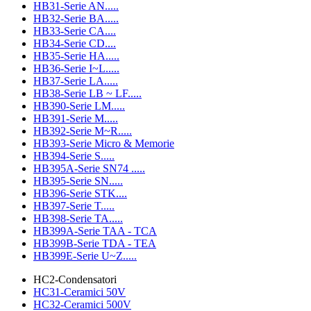
HB31-Serie AN.....
HB32-Serie BA.....
HB33-Serie CA....
HB34-Serie CD....
HB35-Serie HA.....
HB36-Serie I~L.....
HB37-Serie LA.....
HB38-Serie LB ~ LF.....
HB390-Serie LM.....
HB391-Serie M.....
HB392-Serie M~R.....
HB393-Serie Micro & Memorie
HB394-Serie S.....
HB395A-Serie SN74 .....
HB395-Serie SN.....
HB396-Serie STK....
HB397-Serie T.....
HB398-Serie TA.....
HB399A-Serie TAA - TCA
HB399B-Serie TDA - TEA
HB399E-Serie U~Z.....
HC2-Condensatori
HC31-Ceramici 50V
HC32-Ceramici 500V