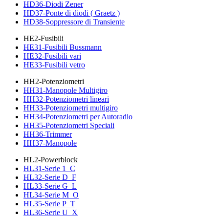
HD36-Diodi Zener
HD37-Ponte di diodi ( Graetz )
HD38-Soppressore di Transiente
HE2-Fusibili
HE31-Fusibili Bussmann
HE32-Fusibili vari
HE33-Fusibili vetro
HH2-Potenziometri
HH31-Manopole Multigiro
HH32-Potenziometri lineari
HH33-Potenziometri multigiro
HH34-Potenziometri per Autoradio
HH35-Potenziometri Speciali
HH36-Trimmer
HH37-Manopole
HL2-Powerblock
HL31-Serie 1_C
HL32-Serie D_F
HL33-Serie G_L
HL34-Serie M_O
HL35-Serie P_T
HL36-Serie U_X