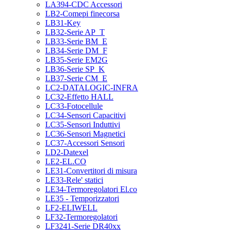
LA394-CDC Accessori
LB2-Comepi finecorsa
LB31-Key
LB32-Serie AP_T
LB33-Serie BM_E
LB34-Serie DM_F
LB35-Serie EM2G
LB36-Serie SP_K
LB37-Serie CM_E
LC2-DATALOGIC-INFRA
LC32-Effetto HALL
LC33-Fotocellule
LC34-Sensori Capacitivi
LC35-Sensori Induttivi
LC36-Sensori Magnetici
LC37-Accessori Sensori
LD2-Datexel
LE2-EL.CO
LE31-Convertitori di misura
LE33-Rele' statici
LE34-Termoregolatori El.co
LE35 - Temporizzatori
LF2-ELIWELL
LF32-Termoregolatori
LF3241-Serie DR40xx