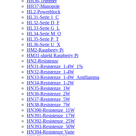
HH36-Trimmer
HH37-Manopole
HL2-Powerblock
HL31-Serie 1_C
HL32-Serie D_F
HL33-Serie G_L
HL34-Serie M_O
HL35-Serie P_T
HL36-Serie U_X
HM2-Raspberry Pi
HM31-shield Raspberry Pi
HN2-Resistenze
HN31-Resistenze_1-4W_1%
HN32-Resistenze_1-4W
HN33-Resistenze_1-4W_Antifiamma
HN34-Resistenze_1-2W
HN35-Resistenze_1W
HN36-Resistenze_2W
HN37-Resistenze_5W
HN38-Resistenze_7W
HN390-Resistenze_11W
HN391-Resistenze_17W
HN392-Resistenze_25W
HN393-Resistenze_50W
HN394-Resistenze Varie