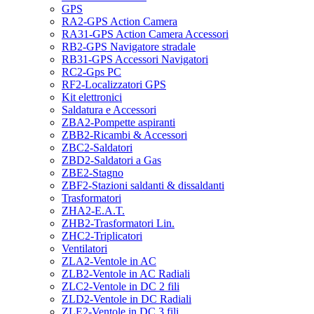
GPS
RA2-GPS Action Camera
RA31-GPS Action Camera Accessori
RB2-GPS Navigatore stradale
RB31-GPS Accessori Navigatori
RC2-Gps PC
RF2-Localizzatori GPS
Kit elettronici
Saldatura e Accessori
ZBA2-Pompette aspiranti
ZBB2-Ricambi & Accessori
ZBC2-Saldatori
ZBD2-Saldatori a Gas
ZBE2-Stagno
ZBF2-Stazioni saldanti & dissaldanti
Trasformatori
ZHA2-E.A.T.
ZHB2-Trasformatori Lin.
ZHC2-Triplicatori
Ventilatori
ZLA2-Ventole in AC
ZLB2-Ventole in AC Radiali
ZLC2-Ventole in DC 2 fili
ZLD2-Ventole in DC Radiali
ZLE2-Ventole in DC 3 fili