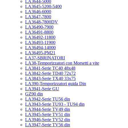
LA3644-5000
LA3645-5200-5400
LA3646-6000
LA3647-7800
LA3648-7800DV
LA36490-7900
LA36491-8800
LA36492-11800
LA36493-11900
LA36494-14000
LA36495-PM21
LA37-SBRINATORI
LA38-Temporizzatori con Morsetti a vite
LA3841-Serie TC40 48x48
LA3842-Serie TD40 72x72
LA3843-Serie TX40 33x75
LA390-Temporizzatori guida Din
LA3941-Serie GU
GZ90 din
LA3942-Serie TU56 din
LA3943-Serie TU93 - TU94 din
LA3944-Serie TV49 din
LA3945-Serie TV51 din
LA3946-Serie TV52 din
LA3947-Serie TV56 din