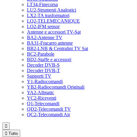
LT34-Finecorsa
LU2-Strumenti Analogici
LX2-TA trasformatori
LQ2-TELEMECANIQUE
LO2-IFM sensor
Antenne e accessori TV-Sat
BA2-Antenne TV
BA31-Fracarro antenne
BB2-LNB & Centralini TV Sat
BC2-Parabole
BD2-Staffe e accessori
Decoder DVB-S
Decoder DVB-T
Supporti TV
Y1-Radiocomandi
YB2-Radiocomandi Originali
YA2-Allmatic
YC2-Riceventi
Q1-Telecomandi
QD2-Telecomandi TV
QC2-Telecomandi Air


Tutto