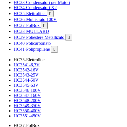
HC33-Condensatori per Motori
HC34-Condensatori X2
HC35-Elettrolitici

HC36-Multistrato 100V
HC37-PolBox

HC38-MULLARD
HC39-Poliestere Metallizato

HC40-Policarbonato
HC41-Polipropilene

HC35-Elettrolitici
HC3541-6,3V
HC3542-16V
HC3543-25V
HC3544-50V
HC3545-63V
HC3546-100V
HC3547-160V
HC3548-200V
HC3549-350V
HC3550-400V
HC3551-450V
HC37-PolBox