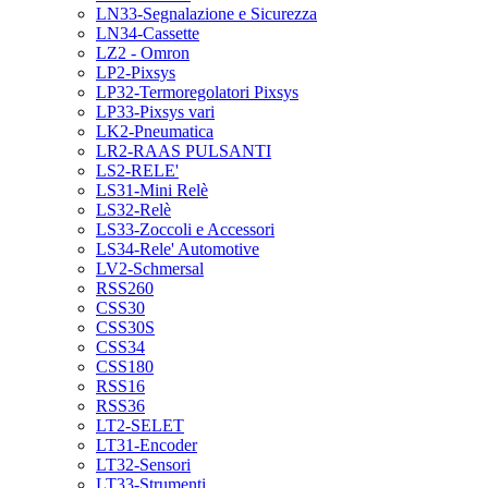
LN33-Segnalazione e Sicurezza
LN34-Cassette
LZ2 - Omron
LP2-Pixsys
LP32-Termoregolatori Pixsys
LP33-Pixsys vari
LK2-Pneumatica
LR2-RAAS PULSANTI
LS2-RELE'
LS31-Mini Relè
LS32-Relè
LS33-Zoccoli e Accessori
LS34-Rele' Automotive
LV2-Schmersal
RSS260
CSS30
CSS30S
CSS34
CSS180
RSS16
RSS36
LT2-SELET
LT31-Encoder
LT32-Sensori
LT33-Strumenti