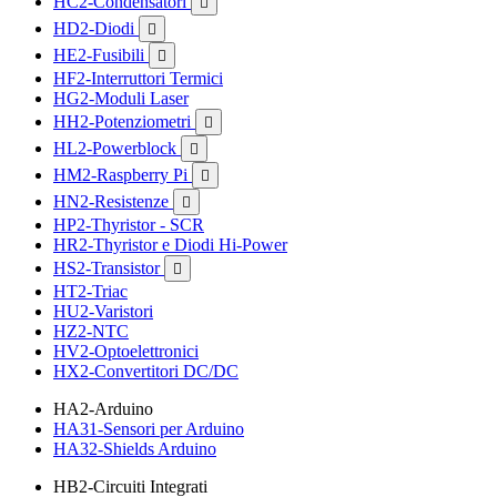
HC2-Condensatori

HD2-Diodi

HE2-Fusibili

HF2-Interruttori Termici
HG2-Moduli Laser
HH2-Potenziometri

HL2-Powerblock

HM2-Raspberry Pi

HN2-Resistenze

HP2-Thyristor - SCR
HR2-Thyristor e Diodi Hi-Power
HS2-Transistor

HT2-Triac
HU2-Varistori
HZ2-NTC
HV2-Optoelettronici
HX2-Convertitori DC/DC
HA2-Arduino
HA31-Sensori per Arduino
HA32-Shields Arduino
HB2-Circuiti Integrati