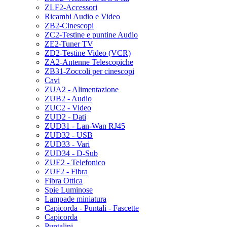
ZLF2-Accessori
Ricambi Audio e Video
ZB2-Cinescopi
ZC2-Testine e puntine Audio
ZE2-Tuner TV
ZD2-Testine Video (VCR)
ZA2-Antenne Telescopiche
ZB31-Zoccoli per cinescopi
Cavi
ZUA2 - Alimentazione
ZUB2 - Audio
ZUC2 - Video
ZUD2 - Dati
ZUD31 - Lan-Wan RJ45
ZUD32 - USB
ZUD33 - Vari
ZUD34 - D-Sub
ZUE2 - Telefonico
ZUF2 - Fibra
Fibra Ottica
Spie Luminose
Lampade miniatura
Capicorda - Puntali - Fascette
Capicorda
Puntalini