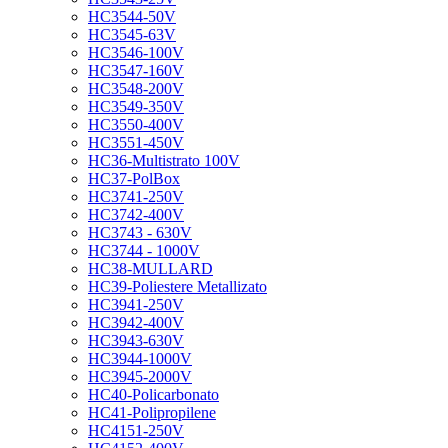
HC3544-50V
HC3545-63V
HC3546-100V
HC3547-160V
HC3548-200V
HC3549-350V
HC3550-400V
HC3551-450V
HC36-Multistrato 100V
HC37-PolBox
HC3741-250V
HC3742-400V
HC3743 - 630V
HC3744 - 1000V
HC38-MULLARD
HC39-Poliestere Metallizato
HC3941-250V
HC3942-400V
HC3943-630V
HC3944-1000V
HC3945-2000V
HC40-Policarbonato
HC41-Polipropilene
HC4151-250V