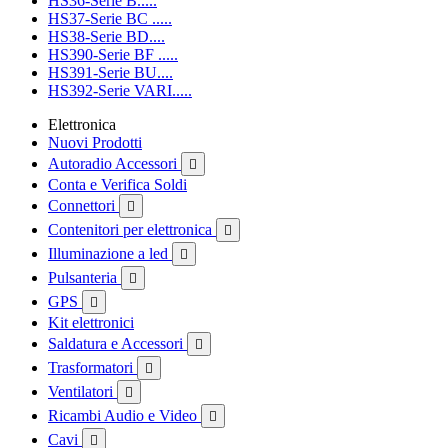
HS36-Serie B.....
HS37-Serie BC .....
HS38-Serie BD....
HS390-Serie BF .....
HS391-Serie BU....
HS392-Serie VARI.....
Elettronica
Nuovi Prodotti
Autoradio Accessori

Conta e Verifica Soldi
Connettori

Contenitori per elettronica

Illuminazione a led

Pulsanteria

GPS

Kit elettronici
Saldatura e Accessori

Trasformatori

Ventilatori

Ricambi Audio e Video

Cavi
