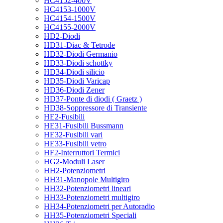
HC4152-400V
HC4153-1000V
HC4154-1500V
HC4155-2000V
HD2-Diodi
HD31-Diac & Tetrode
HD32-Diodi Germanio
HD33-Diodi schottky
HD34-Diodi silicio
HD35-Diodi Varicap
HD36-Diodi Zener
HD37-Ponte di diodi ( Graetz )
HD38-Soppressore di Transiente
HE2-Fusibili
HE31-Fusibili Bussmann
HE32-Fusibili vari
HE33-Fusibili vetro
HF2-Interruttori Termici
HG2-Moduli Laser
HH2-Potenziometri
HH31-Manopole Multigiro
HH32-Potenziometri lineari
HH33-Potenziometri multigiro
HH34-Potenziometri per Autoradio
HH35-Potenziometri Speciali