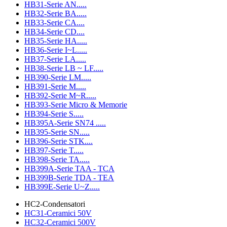
HB31-Serie AN.....
HB32-Serie BA.....
HB33-Serie CA....
HB34-Serie CD....
HB35-Serie HA.....
HB36-Serie I~L.....
HB37-Serie LA.....
HB38-Serie LB ~ LF.....
HB390-Serie LM.....
HB391-Serie M.....
HB392-Serie M~R.....
HB393-Serie Micro & Memorie
HB394-Serie S.....
HB395A-Serie SN74 .....
HB395-Serie SN.....
HB396-Serie STK....
HB397-Serie T.....
HB398-Serie TA.....
HB399A-Serie TAA - TCA
HB399B-Serie TDA - TEA
HB399E-Serie U~Z.....
HC2-Condensatori
HC31-Ceramici 50V
HC32-Ceramici 500V