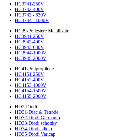
HC3741-250V
HC3742-400V
HC3743 - 630V
HC3744 - 1000V
HC39-Poliestere Metallizato
HC3941-250V
HC3942-400V
HC3943-630V
HC3944-1000V
HC3945-2000V
HC41-Polipropilene
HC4151-250V
HC4152-400V
HC4153-1000V
HC4154-1500V
HC4155-2000V
HD2-Diodi
HD31-Diac & Tetrode
HD32-Diodi Germanio
HD33-Diodi schottky
HD34-Diodi silicio
HD35-Diodi Varicap