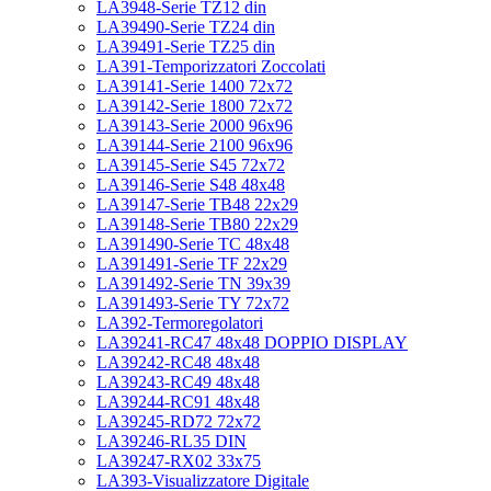
LA3948-Serie TZ12 din
LA39490-Serie TZ24 din
LA39491-Serie TZ25 din
LA391-Temporizzatori Zoccolati
LA39141-Serie 1400 72x72
LA39142-Serie 1800 72x72
LA39143-Serie 2000 96x96
LA39144-Serie 2100 96x96
LA39145-Serie S45 72x72
LA39146-Serie S48 48x48
LA39147-Serie TB48 22x29
LA39148-Serie TB80 22x29
LA391490-Serie TC 48x48
LA391491-Serie TF 22x29
LA391492-Serie TN 39x39
LA391493-Serie TY 72x72
LA392-Termoregolatori
LA39241-RC47 48x48 DOPPIO DISPLAY
LA39242-RC48 48x48
LA39243-RC49 48x48
LA39244-RC91 48x48
LA39245-RD72 72x72
LA39246-RL35 DIN
LA39247-RX02 33x75
LA393-Visualizzatore Digitale