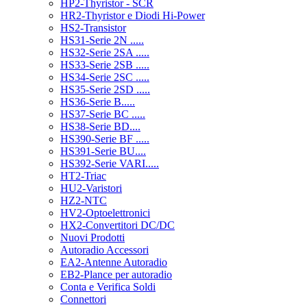
HP2-Thyristor - SCR
HR2-Thyristor e Diodi Hi-Power
HS2-Transistor
HS31-Serie 2N .....
HS32-Serie 2SA .....
HS33-Serie 2SB .....
HS34-Serie 2SC .....
HS35-Serie 2SD .....
HS36-Serie B.....
HS37-Serie BC .....
HS38-Serie BD....
HS390-Serie BF .....
HS391-Serie BU....
HS392-Serie VARI.....
HT2-Triac
HU2-Varistori
HZ2-NTC
HV2-Optoelettronici
HX2-Convertitori DC/DC
Nuovi Prodotti
Autoradio Accessori
EA2-Antenne Autoradio
EB2-Plance per autoradio
Conta e Verifica Soldi
Connettori