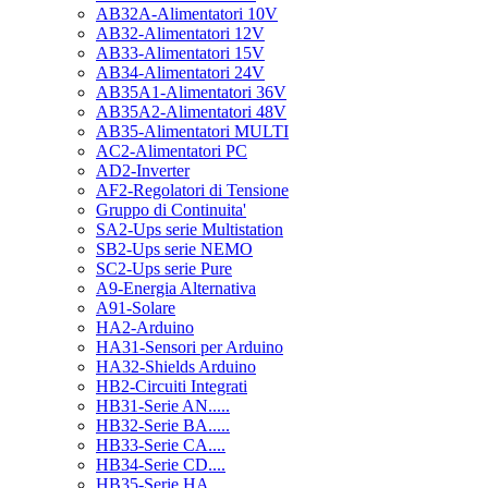
AB32A-Alimentatori 10V
AB32-Alimentatori 12V
AB33-Alimentatori 15V
AB34-Alimentatori 24V
AB35A1-Alimentatori 36V
AB35A2-Alimentatori 48V
AB35-Alimentatori MULTI
AC2-Alimentatori PC
AD2-Inverter
AF2-Regolatori di Tensione
Gruppo di Continuita'
SA2-Ups serie Multistation
SB2-Ups serie NEMO
SC2-Ups serie Pure
A9-Energia Alternativa
A91-Solare
HA2-Arduino
HA31-Sensori per Arduino
HA32-Shields Arduino
HB2-Circuiti Integrati
HB31-Serie AN.....
HB32-Serie BA.....
HB33-Serie CA....
HB34-Serie CD....
HB35-Serie HA.....