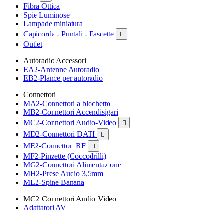
Fibra Ottica
Spie Luminose
Lampade miniatura
Capicorda - Puntali - Fascette

Outlet
Autoradio Accessori
EA2-Antenne Autoradio
EB2-Plance per autoradio
Connettori
MA2-Connettori a blochetto
MB2-Connettori Accendisigari
MC2-Connettori Audio-Video

MD2-Connettori DATI

ME2-Connettori RF

MF2-Pinzette (Coccodrilli)
MG2-Connettori Alimentazione
MH2-Prese Audio 3,5mm
ML2-Spine Banana
MC2-Connettori Audio-Video
Adattatori AV