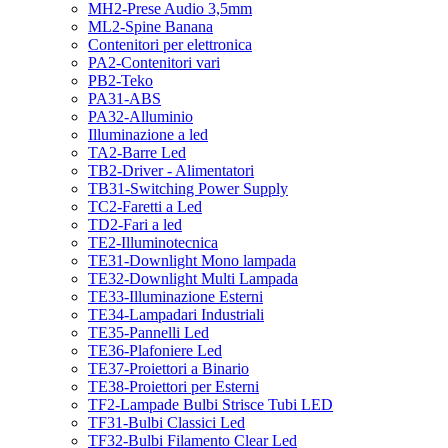
MH2-Prese Audio 3,5mm
ML2-Spine Banana
Contenitori per elettronica
PA2-Contenitori vari
PB2-Teko
PA31-ABS
PA32-Alluminio
Illuminazione a led
TA2-Barre Led
TB2-Driver - Alimentatori
TB31-Switching Power Supply
TC2-Faretti a Led
TD2-Fari a led
TE2-Illuminotecnica
TE31-Downlight Mono lampada
TE32-Downlight Multi Lampada
TE33-Illuminazione Esterni
TE34-Lampadari Industriali
TE35-Pannelli Led
TE36-Plafoniere Led
TE37-Proiettori a Binario
TE38-Proiettori per Esterni
TF2-Lampade Bulbi Strisce Tubi LED
TF31-Bulbi Classici Led
TF32-Bulbi Filamento Clear Led