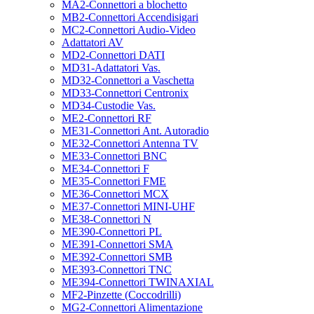
MA2-Connettori a blochetto
MB2-Connettori Accendisigari
MC2-Connettori Audio-Video
Adattatori AV
MD2-Connettori DATI
MD31-Adattatori Vas.
MD32-Connettori a Vaschetta
MD33-Connettori Centronix
MD34-Custodie Vas.
ME2-Connettori RF
ME31-Connettori Ant. Autoradio
ME32-Connettori Antenna TV
ME33-Connettori BNC
ME34-Connettori F
ME35-Connettori FME
ME36-Connettori MCX
ME37-Connettori MINI-UHF
ME38-Connettori N
ME390-Connettori PL
ME391-Connettori SMA
ME392-Connettori SMB
ME393-Connettori TNC
ME394-Connettori TWINAXIAL
MF2-Pinzette (Coccodrilli)
MG2-Connettori Alimentazione