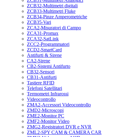
ZCB31-Multimetri Analogici
ZCB32-Multimetri digitali
ZCB33-Multimetri Fluke
ZCB34-Pinze Amperometriche
ZCB35-Vari
ZCA2-Misuratori di Campo
ZCA31-Promax
ZCA32-SatLink
ZCC2-Programmatori
ZCD2-SmartCard
Antifurti & Sirene
CA2-Sirene
CB2-Sistemi Antifurto
CB32-Sensori
CB31-Antifurti
Tastiere RFID
Telefoni Satellitari
Termometri Infrarossi
Videocontrollo
ZMA2-Accessori Videocontrollo
ZMD2-Microscopi
ZME2-Monitor PC
ZMF2-Monitor Video
ZMG2-Registratori DVR e NVR
ZML2-SPY CAM & CAMERA CAR