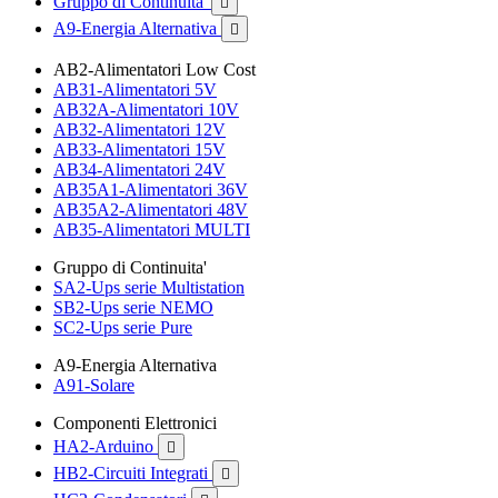
Gruppo di Continuita'

A9-Energia Alternativa

AB2-Alimentatori Low Cost
AB31-Alimentatori 5V
AB32A-Alimentatori 10V
AB32-Alimentatori 12V
AB33-Alimentatori 15V
AB34-Alimentatori 24V
AB35A1-Alimentatori 36V
AB35A2-Alimentatori 48V
AB35-Alimentatori MULTI
Gruppo di Continuita'
SA2-Ups serie Multistation
SB2-Ups serie NEMO
SC2-Ups serie Pure
A9-Energia Alternativa
A91-Solare
Componenti Elettronici
HA2-Arduino

HB2-Circuiti Integrati
