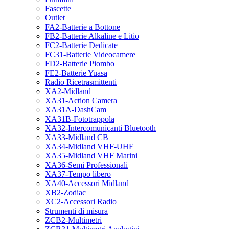
Fascette
Outlet
FA2-Batterie a Bottone
FB2-Batterie Alkaline e Litio
FC2-Batterie Dedicate
FC31-Batterie Videocamere
FD2-Batterie Piombo
FE2-Batterie Yuasa
Radio Ricetrasmittenti
XA2-Midland
XA31-Action Camera
XA31A-DashCam
XA31B-Fototrappola
XA32-Intercomunicanti Bluetooth
XA33-Midland CB
XA34-Midland VHF-UHF
XA35-Midland VHF Marini
XA36-Semi Professionali
XA37-Tempo libero
XA40-Accessori Midland
XB2-Zodiac
XC2-Accessori Radio
Strumenti di misura
ZCB2-Multimetri