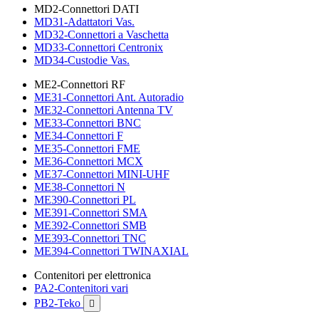
MD2-Connettori DATI
MD31-Adattatori Vas.
MD32-Connettori a Vaschetta
MD33-Connettori Centronix
MD34-Custodie Vas.
ME2-Connettori RF
ME31-Connettori Ant. Autoradio
ME32-Connettori Antenna TV
ME33-Connettori BNC
ME34-Connettori F
ME35-Connettori FME
ME36-Connettori MCX
ME37-Connettori MINI-UHF
ME38-Connettori N
ME390-Connettori PL
ME391-Connettori SMA
ME392-Connettori SMB
ME393-Connettori TNC
ME394-Connettori TWINAXIAL
Contenitori per elettronica
PA2-Contenitori vari
PB2-Teko
