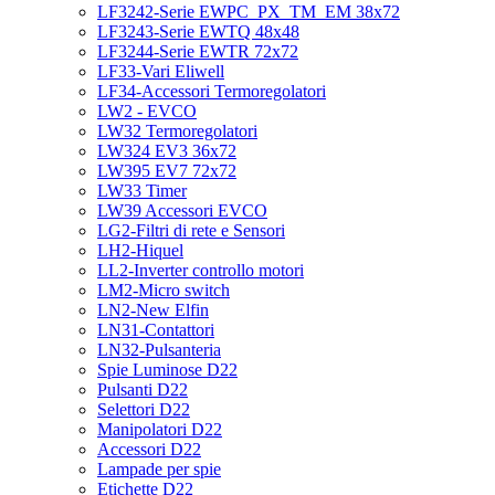
LF3242-Serie EWPC_PX_TM_EM 38x72
LF3243-Serie EWTQ 48x48
LF3244-Serie EWTR 72x72
LF33-Vari Eliwell
LF34-Accessori Termoregolatori
LW2 - EVCO
LW32 Termoregolatori
LW324 EV3 36x72
LW395 EV7 72x72
LW33 Timer
LW39 Accessori EVCO
LG2-Filtri di rete e Sensori
LH2-Hiquel
LL2-Inverter controllo motori
LM2-Micro switch
LN2-New Elfin
LN31-Contattori
LN32-Pulsanteria
Spie Luminose D22
Pulsanti D22
Selettori D22
Manipolatori D22
Accessori D22
Lampade per spie
Etichette D22