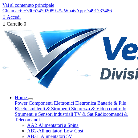
Vai al contenuto principale
Chiamaci: +390574592089 -*- WhatsApp: 3491733486

Accedi

Carrello
0
Home
Power
Componenti Elettronici
Elettronica
Batterie & Pile
Ricetrasmittenti & Strumenti
Sicurezza & Video controllo
Strumenti e Sensori industriali
TV & Sat
Radiocomandi &
Telecomandi
AA2-Alimentatori a Spina
AB2-Alimentatori Low Cost
AB31-Alimentatori 5V