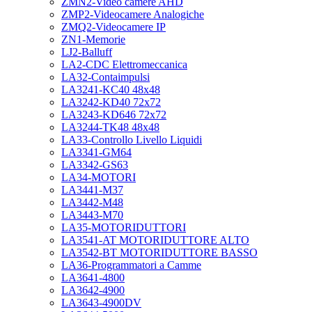
ZMN2-Video camere AHD
ZMP2-Videocamere Analogiche
ZMQ2-Videocamere IP
ZN1-Memorie
LJ2-Balluff
LA2-CDC Elettromeccanica
LA32-Contaimpulsi
LA3241-KC40 48x48
LA3242-KD40 72x72
LA3243-KD646 72x72
LA3244-TK48 48x48
LA33-Controllo Livello Liquidi
LA3341-GM64
LA3342-GS63
LA34-MOTORI
LA3441-M37
LA3442-M48
LA3443-M70
LA35-MOTORIDUTTORI
LA3541-AT MOTORIDUTTORE ALTO
LA3542-BT MOTORIDUTTORE BASSO
LA36-Programmatori a Camme
LA3641-4800
LA3642-4900
LA3643-4900DV