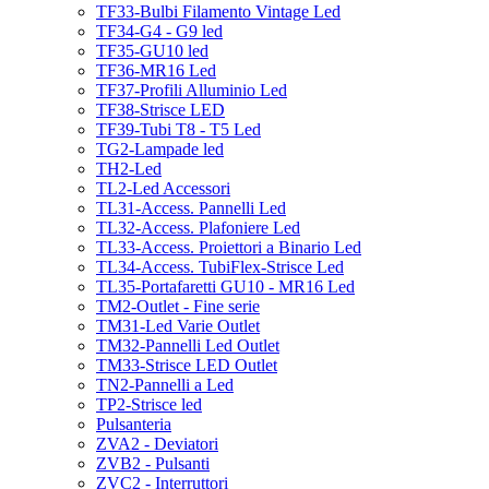
TF33-Bulbi Filamento Vintage Led
TF34-G4 - G9 led
TF35-GU10 led
TF36-MR16 Led
TF37-Profili Alluminio Led
TF38-Strisce LED
TF39-Tubi T8 - T5 Led
TG2-Lampade led
TH2-Led
TL2-Led Accessori
TL31-Access. Pannelli Led
TL32-Access. Plafoniere Led
TL33-Access. Proiettori a Binario Led
TL34-Access. TubiFlex-Strisce Led
TL35-Portafaretti GU10 - MR16 Led
TM2-Outlet - Fine serie
TM31-Led Varie Outlet
TM32-Pannelli Led Outlet
TM33-Strisce LED Outlet
TN2-Pannelli a Led
TP2-Strisce led
Pulsanteria
ZVA2 - Deviatori
ZVB2 - Pulsanti
ZVC2 - Interruttori