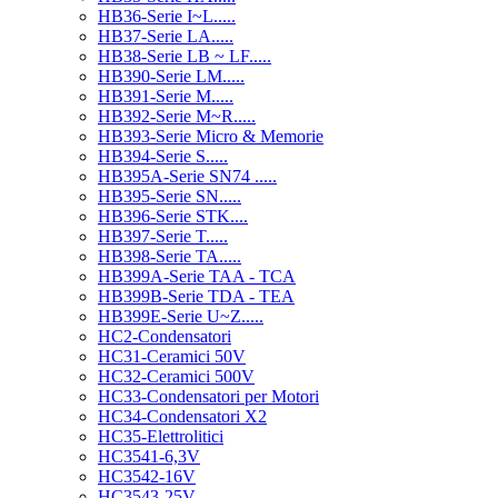
HB36-Serie I~L.....
HB37-Serie LA.....
HB38-Serie LB ~ LF.....
HB390-Serie LM.....
HB391-Serie M.....
HB392-Serie M~R.....
HB393-Serie Micro & Memorie
HB394-Serie S.....
HB395A-Serie SN74 .....
HB395-Serie SN.....
HB396-Serie STK....
HB397-Serie T.....
HB398-Serie TA.....
HB399A-Serie TAA - TCA
HB399B-Serie TDA - TEA
HB399E-Serie U~Z.....
HC2-Condensatori
HC31-Ceramici 50V
HC32-Ceramici 500V
HC33-Condensatori per Motori
HC34-Condensatori X2
HC35-Elettrolitici
HC3541-6,3V
HC3542-16V
HC3543-25V