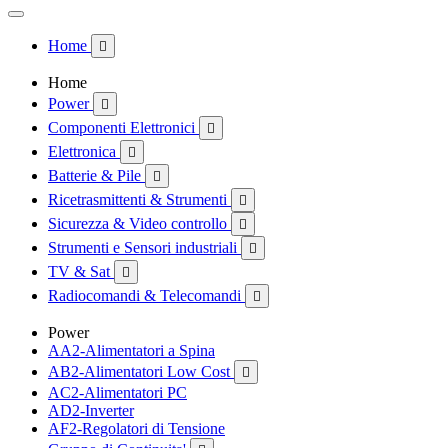
Home

Home
Power

Componenti Elettronici

Elettronica

Batterie & Pile

Ricetrasmittenti & Strumenti

Sicurezza & Video controllo

Strumenti e Sensori industriali

TV & Sat

Radiocomandi & Telecomandi

Power
AA2-Alimentatori a Spina
AB2-Alimentatori Low Cost

AC2-Alimentatori PC
AD2-Inverter
AF2-Regolatori di Tensione