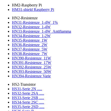
HM2-Raspberry Pi
HM31-shield Raspberry Pi
HN2-Resistenze
HN31-Resistenze_1-4W_1%
HN32-Resistenze_1-4W
HN33-Resistenze_1-4W_Antifiamma
HN34-Resistenze_1-2W
HN35-Resistenze_1W
HN36-Resistenze_2W
HN37-Resistenze_5W
HN38-Resistenze_7W
HN390-Resistenze_11W
HN391-Resistenze_17W
HN392-Resistenze_25W
HN393-Resistenze_50W
HN394-Resistenze Varie
HS2-Transistor
HS31-Serie 2N .....
HS32-Serie 2SA .....
HS33-Serie 2SB .....
HS34-Serie 2SC .....
HS35-Serie 2SD .....