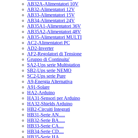
AB32A-Alimentatori 10V
AB32-Alimentatori 12V
AB33-Alimentatori 15V
AB34-Alimentatori 24V
AB35A1-Alimentatori 36V
AB35A2-Alimentatori 48V
AB35-Alimentatori MULTI
AC2-Alimentatori PC
AD2-Inverter
AF2-Regolatori di Tensione
Gruppo di Continuita'
SA2-Ups serie Multistation
SB2-Ups serie NEMO
SC2-Ups serie Pure
A9-Energia Alternativa
A91-Solare
HA2-Arduino
HA31-Sensori per Arduino
HA32-Shields Arduino
HB2-Circuiti Integrati
HB31-Serie AN.....
HB32-Serie BA.....
HB33-Serie CA....
HB34-Serie CD....
HB35-Serie HA.....