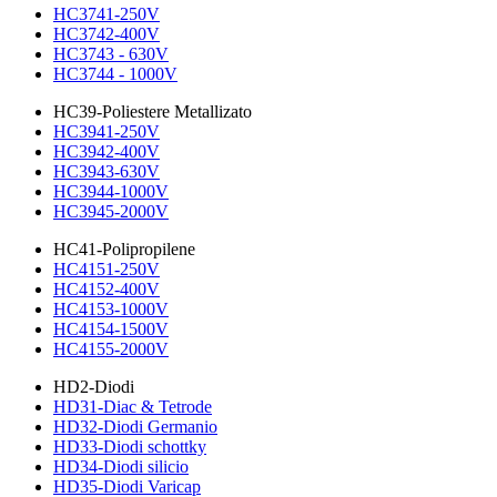
HC3741-250V
HC3742-400V
HC3743 - 630V
HC3744 - 1000V
HC39-Poliestere Metallizato
HC3941-250V
HC3942-400V
HC3943-630V
HC3944-1000V
HC3945-2000V
HC41-Polipropilene
HC4151-250V
HC4152-400V
HC4153-1000V
HC4154-1500V
HC4155-2000V
HD2-Diodi
HD31-Diac & Tetrode
HD32-Diodi Germanio
HD33-Diodi schottky
HD34-Diodi silicio
HD35-Diodi Varicap