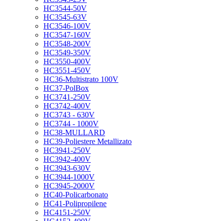
HC3544-50V
HC3545-63V
HC3546-100V
HC3547-160V
HC3548-200V
HC3549-350V
HC3550-400V
HC3551-450V
HC36-Multistrato 100V
HC37-PolBox
HC3741-250V
HC3742-400V
HC3743 - 630V
HC3744 - 1000V
HC38-MULLARD
HC39-Poliestere Metallizato
HC3941-250V
HC3942-400V
HC3943-630V
HC3944-1000V
HC3945-2000V
HC40-Policarbonato
HC41-Polipropilene
HC4151-250V