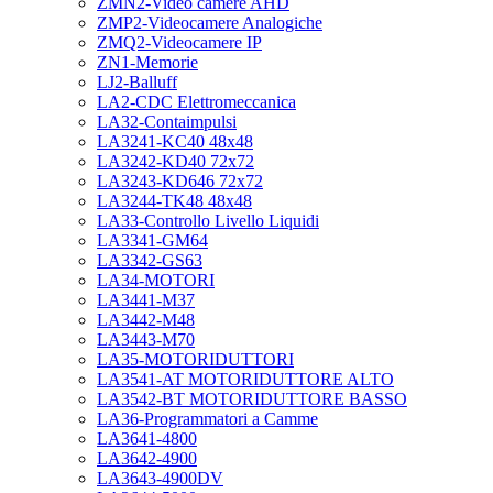
ZMN2-Video camere AHD
ZMP2-Videocamere Analogiche
ZMQ2-Videocamere IP
ZN1-Memorie
LJ2-Balluff
LA2-CDC Elettromeccanica
LA32-Contaimpulsi
LA3241-KC40 48x48
LA3242-KD40 72x72
LA3243-KD646 72x72
LA3244-TK48 48x48
LA33-Controllo Livello Liquidi
LA3341-GM64
LA3342-GS63
LA34-MOTORI
LA3441-M37
LA3442-M48
LA3443-M70
LA35-MOTORIDUTTORI
LA3541-AT MOTORIDUTTORE ALTO
LA3542-BT MOTORIDUTTORE BASSO
LA36-Programmatori a Camme
LA3641-4800
LA3642-4900
LA3643-4900DV