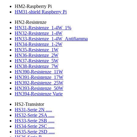
HM2-Raspberry Pi
HM31-shield Raspberry Pi
HN2-Resistenze
HN31-Resistenze_1-4W_1%
HN32-Resistenze_1-4W
HN33-Resistenze_1-4W_Antifiamma
HN34-Resistenze_1-2W
HN35-Resistenze_1W
HN36-Resistenze_2W
HN37-Resistenze_5W
HN38-Resistenze_7W
HN390-Resistenze_11W
HN391-Resistenze_17W
HN392-Resistenze_25W
HN393-Resistenze_50W
HN394-Resistenze Varie
HS2-Transistor
HS31-Serie 2N .....
HS32-Serie 2SA .....
HS33-Serie 2SB .....
HS34-Serie 2SC .....
HS35-Serie 2SD .....