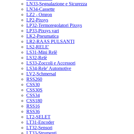
LN33-Segnalazione e Sicurezza
LN34-Cassette
LZ2 - Omron
LP2-Pixsys
LP32-Termoregolatori Pixsys
LP33-Pixsys vari
LK2-Pneumatica
LR2-RAAS PULSANTI
LS2-RELE'
LS31-Mini Relè
LS32-Relè
LS33-Zoccoli e Accessori
LS34-Rele' Automotive
LV2-Schmersal
RSS260
CSS30
CSS30S
CSS34
CSS180
RSS16
RSS36
LT2-SELET
LT31-Encoder
LT32-Sensori
LT33-Strumenti