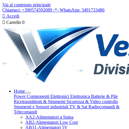
Vai al contenuto principale
Chiamaci: +390574592089 -*- WhatsApp: 3491733486

Accedi

Carrello
0
Home
Power
Componenti Elettronici
Elettronica
Batterie & Pile
Ricetrasmittenti & Strumenti
Sicurezza & Video controllo
Strumenti e Sensori industriali
TV & Sat
Radiocomandi &
Telecomandi
AA2-Alimentatori a Spina
AB2-Alimentatori Low Cost
AB31-Alimentatori 5V