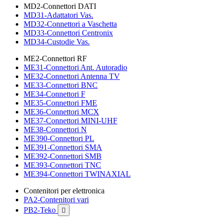
MD2-Connettori DATI
MD31-Adattatori Vas.
MD32-Connettori a Vaschetta
MD33-Connettori Centronix
MD34-Custodie Vas.
ME2-Connettori RF
ME31-Connettori Ant. Autoradio
ME32-Connettori Antenna TV
ME33-Connettori BNC
ME34-Connettori F
ME35-Connettori FME
ME36-Connettori MCX
ME37-Connettori MINI-UHF
ME38-Connettori N
ME390-Connettori PL
ME391-Connettori SMA
ME392-Connettori SMB
ME393-Connettori TNC
ME394-Connettori TWINAXIAL
Contenitori per elettronica
PA2-Contenitori vari
PB2-Teko
