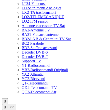
LT34-Finecorsa
LU2-Strumenti Analogici
LX2-TA trasformatori
LQ2-TELEMECANIQUE
LO2-IFM sensor
Antenne e accessori TV-Sat
BA2-Antenne TV
BA31-Fracarro antenne
BB2-LNB & Centralini TV Sat
BC2-Parabole
BD2-Staffe e accessori
Decoder DVB-S
Decoder DVB-T
Supporti TV
Y1-Radiocomandi
YB2-Radiocomandi Originali
YA2-Allmatic
YC2-Riceventi
Q1-Telecomandi
QD2-Telecomandi TV
QC2-Telecomandi Air


Tutto