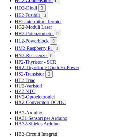
HC2-Condensatori

HD2-Diodi

HE2-Fusibili

HF2-Interruttori Termici
HG2-Moduli Laser
HH2-Potenziometri

HL2-Powerblock

HM2-Raspberry Pi

HN2-Resistenze

HP2-Thyristor - SCR
HR2-Thyristor e Diodi Hi-Power
HS2-Transistor

HT2-Triac
HU2-Varistori
HZ2-NTC
HV2-Optoelettronici
HX2-Convertitori DC/DC
HA2-Arduino
HA31-Sensori per Arduino
HA32-Shields Arduino
HB2-Circuiti Integrati