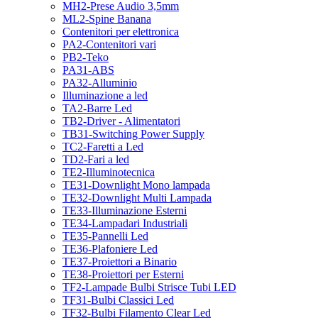
MH2-Prese Audio 3,5mm
ML2-Spine Banana
Contenitori per elettronica
PA2-Contenitori vari
PB2-Teko
PA31-ABS
PA32-Alluminio
Illuminazione a led
TA2-Barre Led
TB2-Driver - Alimentatori
TB31-Switching Power Supply
TC2-Faretti a Led
TD2-Fari a led
TE2-Illuminotecnica
TE31-Downlight Mono lampada
TE32-Downlight Multi Lampada
TE33-Illuminazione Esterni
TE34-Lampadari Industriali
TE35-Pannelli Led
TE36-Plafoniere Led
TE37-Proiettori a Binario
TE38-Proiettori per Esterni
TF2-Lampade Bulbi Strisce Tubi LED
TF31-Bulbi Classici Led
TF32-Bulbi Filamento Clear Led