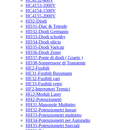
HC4152-400V
HC4153-1000V
HC4154-1500V
HC4155-2000V
HD2-Diodi
HD31-Diac & Tetrode
HD32-Diodi Germanio
HD33-Diodi schottky
HD34-Diodi silicio
HD35-Diodi Varicap
HD36-Diodi Zener
HD37-Ponte di diodi ( Graetz )
HD38-Soppressore di Transiente
HE2-Fusibili
HE31-Fusibili Bussmann
HE32-Fusibili vari
HE33-Fusibili vetro
HF2-Interruttori Termici
HG2-Moduli Laser
HH2-Potenziometri
HH31-Manopole Multigiro
HH32-Potenziometri lineari
HH33-Potenziometri multigiro
HH34-Potenziometri per Autoradio
HH35-Potenziometri Speciali