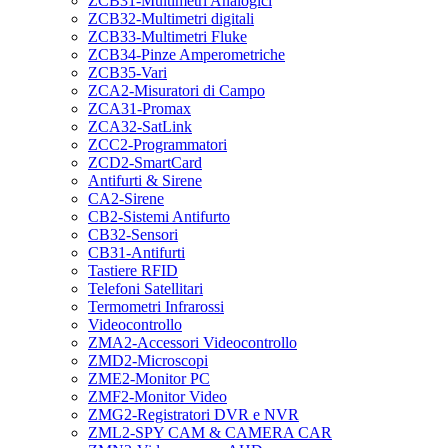
ZCB31-Multimetri Analogici
ZCB32-Multimetri digitali
ZCB33-Multimetri Fluke
ZCB34-Pinze Amperometriche
ZCB35-Vari
ZCA2-Misuratori di Campo
ZCA31-Promax
ZCA32-SatLink
ZCC2-Programmatori
ZCD2-SmartCard
Antifurti & Sirene
CA2-Sirene
CB2-Sistemi Antifurto
CB32-Sensori
CB31-Antifurti
Tastiere RFID
Telefoni Satellitari
Termometri Infrarossi
Videocontrollo
ZMA2-Accessori Videocontrollo
ZMD2-Microscopi
ZME2-Monitor PC
ZMF2-Monitor Video
ZMG2-Registratori DVR e NVR
ZML2-SPY CAM & CAMERA CAR