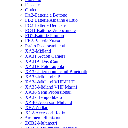
Fascette
Outlet
FA2-Batterie a Bottone
FB2-Batterie Alkaline e Litio
FC2-Batterie Dedicate
FC31-Batterie Videocamere
FD2-Batterie Piombo
FE2-Batterie Yuasa
Radio Ricetrasmittenti
XA2-Midland
XA31-Action Camera
XA31A-DashCam
XA31B-Fototrappola
XA32-Intercomunicanti Bluetooth
XA33-Midland CB
XA34-Midland VHF-UHF
XA35-Midland VHF Marini
XA36-Semi Professionali
XA37-Tempo libero
XA40-Accessori Midland
XB2-Zodiac
XC2-Accessori Radio
Strumenti di misura
ZCB2-Multimetri