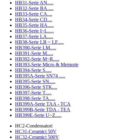
HB31-Serie AN.....
HB32-Serie BA.....
HB33-Serie CA....
HB34-Serie CD....
HB35-Serie HA.....
HB36-Serie I~L.....
HB37-Serie LA.....
HB38-Serie LB ~ LF.....
HB390-Serie LM.....
HB391-Serie M.....
HB392-Serie M~R.....
HB393-Serie Micro & Memorie
HB394-Serie S.....
HB395A-Serie SN74 .....
HB395-Serie SN.....
HB396-Serie STK....
HB397-Serie T.....
HB398-Serie TA.....
HB399A-Serie TAA - TCA
HB399B-Serie TDA - TEA
HB399E-Serie U~Z.....
HC2-Condensatori
HC31-Ceramici 50V
HC32-Ceramici 500V