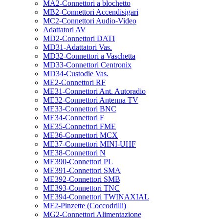
MA2-Connettori a blochetto
MB2-Connettori Accendisigari
MC2-Connettori Audio-Video
Adattatori AV
MD2-Connettori DATI
MD31-Adattatori Vas.
MD32-Connettori a Vaschetta
MD33-Connettori Centronix
MD34-Custodie Vas.
ME2-Connettori RF
ME31-Connettori Ant. Autoradio
ME32-Connettori Antenna TV
ME33-Connettori BNC
ME34-Connettori F
ME35-Connettori FME
ME36-Connettori MCX
ME37-Connettori MINI-UHF
ME38-Connettori N
ME390-Connettori PL
ME391-Connettori SMA
ME392-Connettori SMB
ME393-Connettori TNC
ME394-Connettori TWINAXIAL
MF2-Pinzette (Coccodrilli)
MG2-Connettori Alimentazione