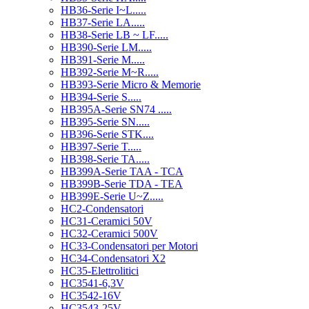
HB36-Serie I~L.....
HB37-Serie LA.....
HB38-Serie LB ~ LF.....
HB390-Serie LM.....
HB391-Serie M.....
HB392-Serie M~R.....
HB393-Serie Micro & Memorie
HB394-Serie S.....
HB395A-Serie SN74 .....
HB395-Serie SN.....
HB396-Serie STK....
HB397-Serie T.....
HB398-Serie TA.....
HB399A-Serie TAA - TCA
HB399B-Serie TDA - TEA
HB399E-Serie U~Z.....
HC2-Condensatori
HC31-Ceramici 50V
HC32-Ceramici 500V
HC33-Condensatori per Motori
HC34-Condensatori X2
HC35-Elettrolitici
HC3541-6,3V
HC3542-16V
HC3543-25V