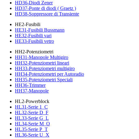
HD36-Diodi Zener
HD37-Ponte di diodi ( Graetz )
HD38-Soppressore di Transiente
HE2-Fusibili
HE31-Fusibili Bussmann
HE32-Fusibili vari
HE33-Fusibili vetro
HH2-Potenziometri
HH31-Manopole Multigiro
HH32-Potenziometri lineari
HH33-Potenziometri multigiro
HH34-Potenziometri per Autoradio
HH35-Potenziometri Speciali
HH36-Trimmer
HH37-Manopole
HL2-Powerblock
HL31-Serie 1_C
HL32-Serie D_F
HL33-Serie G_L
HL34-Serie M_O
HL35-Serie P_T
HL36-Serie U_X