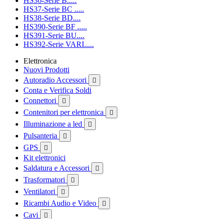
HS36-Serie B.....
HS37-Serie BC .....
HS38-Serie BD....
HS390-Serie BF .....
HS391-Serie BU....
HS392-Serie VARI.....
Elettronica
Nuovi Prodotti
Autoradio Accessori

Conta e Verifica Soldi
Connettori

Contenitori per elettronica

Illuminazione a led

Pulsanteria

GPS

Kit elettronici
Saldatura e Accessori

Trasformatori

Ventilatori

Ricambi Audio e Video

Cavi
