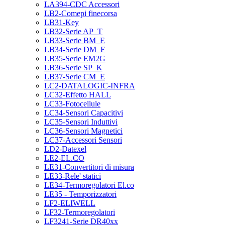
LA394-CDC Accessori
LB2-Comepi finecorsa
LB31-Key
LB32-Serie AP_T
LB33-Serie BM_E
LB34-Serie DM_F
LB35-Serie EM2G
LB36-Serie SP_K
LB37-Serie CM_E
LC2-DATALOGIC-INFRA
LC32-Effetto HALL
LC33-Fotocellule
LC34-Sensori Capacitivi
LC35-Sensori Induttivi
LC36-Sensori Magnetici
LC37-Accessori Sensori
LD2-Datexel
LE2-EL.CO
LE31-Convertitori di misura
LE33-Rele' statici
LE34-Termoregolatori El.co
LE35 - Temporizzatori
LF2-ELIWELL
LF32-Termoregolatori
LF3241-Serie DR40xx