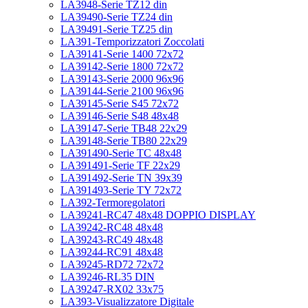
LA3948-Serie TZ12 din
LA39490-Serie TZ24 din
LA39491-Serie TZ25 din
LA391-Temporizzatori Zoccolati
LA39141-Serie 1400 72x72
LA39142-Serie 1800 72x72
LA39143-Serie 2000 96x96
LA39144-Serie 2100 96x96
LA39145-Serie S45 72x72
LA39146-Serie S48 48x48
LA39147-Serie TB48 22x29
LA39148-Serie TB80 22x29
LA391490-Serie TC 48x48
LA391491-Serie TF 22x29
LA391492-Serie TN 39x39
LA391493-Serie TY 72x72
LA392-Termoregolatori
LA39241-RC47 48x48 DOPPIO DISPLAY
LA39242-RC48 48x48
LA39243-RC49 48x48
LA39244-RC91 48x48
LA39245-RD72 72x72
LA39246-RL35 DIN
LA39247-RX02 33x75
LA393-Visualizzatore Digitale