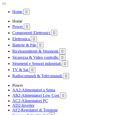
Home

Home
Power

Componenti Elettronici

Elettronica

Batterie & Pile

Ricetrasmittenti & Strumenti

Sicurezza & Video controllo

Strumenti e Sensori industriali

TV & Sat

Radiocomandi & Telecomandi

Power
AA2-Alimentatori a Spina
AB2-Alimentatori Low Cost

AC2-Alimentatori PC
AD2-Inverter
AF2-Regolatori di Tensione