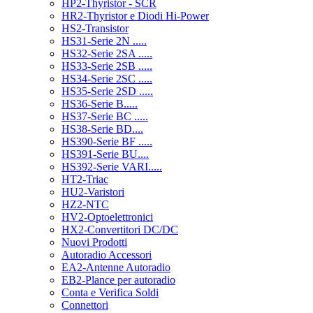
HP2-Thyristor - SCR
HR2-Thyristor e Diodi Hi-Power
HS2-Transistor
HS31-Serie 2N .....
HS32-Serie 2SA .....
HS33-Serie 2SB .....
HS34-Serie 2SC .....
HS35-Serie 2SD .....
HS36-Serie B.....
HS37-Serie BC .....
HS38-Serie BD....
HS390-Serie BF .....
HS391-Serie BU....
HS392-Serie VARI.....
HT2-Triac
HU2-Varistori
HZ2-NTC
HV2-Optoelettronici
HX2-Convertitori DC/DC
Nuovi Prodotti
Autoradio Accessori
EA2-Antenne Autoradio
EB2-Plance per autoradio
Conta e Verifica Soldi
Connettori