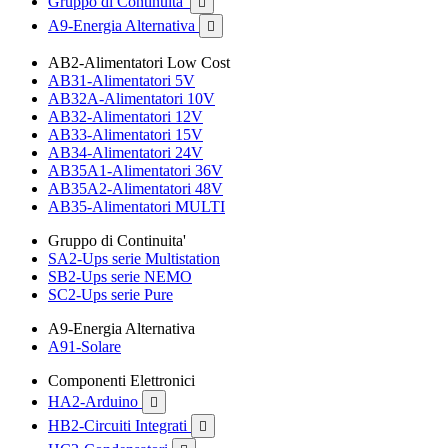
Gruppo di Continuita'

A9-Energia Alternativa

AB2-Alimentatori Low Cost
AB31-Alimentatori 5V
AB32A-Alimentatori 10V
AB32-Alimentatori 12V
AB33-Alimentatori 15V
AB34-Alimentatori 24V
AB35A1-Alimentatori 36V
AB35A2-Alimentatori 48V
AB35-Alimentatori MULTI
Gruppo di Continuita'
SA2-Ups serie Multistation
SB2-Ups serie NEMO
SC2-Ups serie Pure
A9-Energia Alternativa
A91-Solare
Componenti Elettronici
HA2-Arduino

HB2-Circuiti Integrati
