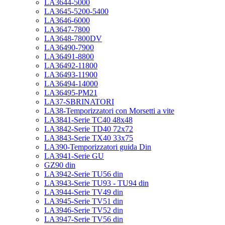
LA3644-5000
LA3645-5200-5400
LA3646-6000
LA3647-7800
LA3648-7800DV
LA36490-7900
LA36491-8800
LA36492-11800
LA36493-11900
LA36494-14000
LA36495-PM21
LA37-SBRINATORI
LA38-Temporizzatori con Morsetti a vite
LA3841-Serie TC40 48x48
LA3842-Serie TD40 72x72
LA3843-Serie TX40 33x75
LA390-Temporizzatori guida Din
LA3941-Serie GU
GZ90 din
LA3942-Serie TU56 din
LA3943-Serie TU93 - TU94 din
LA3944-Serie TV49 din
LA3945-Serie TV51 din
LA3946-Serie TV52 din
LA3947-Serie TV56 din