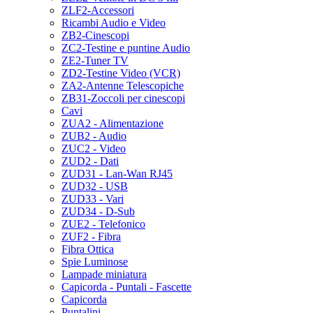
ZLF2-Accessori
Ricambi Audio e Video
ZB2-Cinescopi
ZC2-Testine e puntine Audio
ZE2-Tuner TV
ZD2-Testine Video (VCR)
ZA2-Antenne Telescopiche
ZB31-Zoccoli per cinescopi
Cavi
ZUA2 - Alimentazione
ZUB2 - Audio
ZUC2 - Video
ZUD2 - Dati
ZUD31 - Lan-Wan RJ45
ZUD32 - USB
ZUD33 - Vari
ZUD34 - D-Sub
ZUE2 - Telefonico
ZUF2 - Fibra
Fibra Ottica
Spie Luminose
Lampade miniatura
Capicorda - Puntali - Fascette
Capicorda
Puntalini