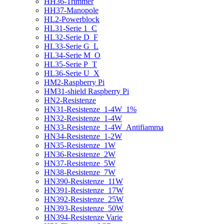
HH36-Trimmer
HH37-Manopole
HL2-Powerblock
HL31-Serie 1_C
HL32-Serie D_F
HL33-Serie G_L
HL34-Serie M_O
HL35-Serie P_T
HL36-Serie U_X
HM2-Raspberry Pi
HM31-shield Raspberry Pi
HN2-Resistenze
HN31-Resistenze_1-4W_1%
HN32-Resistenze_1-4W
HN33-Resistenze_1-4W_Antifiamma
HN34-Resistenze_1-2W
HN35-Resistenze_1W
HN36-Resistenze_2W
HN37-Resistenze_5W
HN38-Resistenze_7W
HN390-Resistenze_11W
HN391-Resistenze_17W
HN392-Resistenze_25W
HN393-Resistenze_50W
HN394-Resistenze Varie