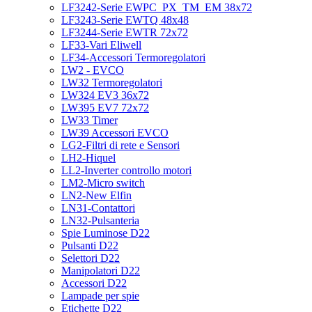
LF3242-Serie EWPC_PX_TM_EM 38x72
LF3243-Serie EWTQ 48x48
LF3244-Serie EWTR 72x72
LF33-Vari Eliwell
LF34-Accessori Termoregolatori
LW2 - EVCO
LW32 Termoregolatori
LW324 EV3 36x72
LW395 EV7 72x72
LW33 Timer
LW39 Accessori EVCO
LG2-Filtri di rete e Sensori
LH2-Hiquel
LL2-Inverter controllo motori
LM2-Micro switch
LN2-New Elfin
LN31-Contattori
LN32-Pulsanteria
Spie Luminose D22
Pulsanti D22
Selettori D22
Manipolatori D22
Accessori D22
Lampade per spie
Etichette D22