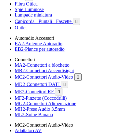
Fibra Ottica
Spie Luminose
Lampade miniatura
Capicorda - Puntali - Fascette

Outlet
Autoradio Accessori
EA2-Antenne Autoradio
EB2-Plance per autoradio
Connettori
MA2-Connettori a blochetto
MB2-Connettori Accendisigari
MC2-Connettori Audio-Video

MD2-Connettori DATI

ME2-Connettori RF

MF2-Pinzette (Coccodrilli)
MG2-Connettori Alimentazione
MH2-Prese Audio 3,5mm
ML2-Spine Banana
MC2-Connettori Audio-Video
Adattatori AV