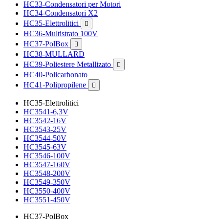
HC33-Condensatori per Motori
HC34-Condensatori X2
HC35-Elettrolitici

HC36-Multistrato 100V
HC37-PolBox

HC38-MULLARD
HC39-Poliestere Metallizato

HC40-Policarbonato
HC41-Polipropilene

HC35-Elettrolitici
HC3541-6,3V
HC3542-16V
HC3543-25V
HC3544-50V
HC3545-63V
HC3546-100V
HC3547-160V
HC3548-200V
HC3549-350V
HC3550-400V
HC3551-450V
HC37-PolBox