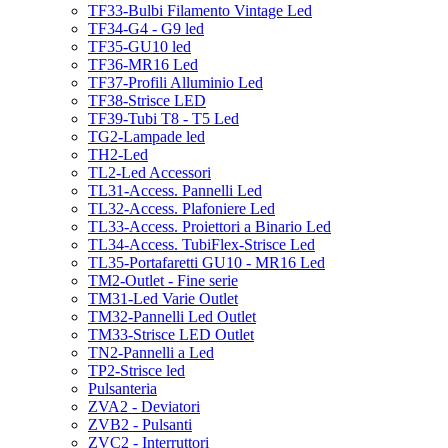
TF33-Bulbi Filamento Vintage Led
TF34-G4 - G9 led
TF35-GU10 led
TF36-MR16 Led
TF37-Profili Alluminio Led
TF38-Strisce LED
TF39-Tubi T8 - T5 Led
TG2-Lampade led
TH2-Led
TL2-Led Accessori
TL31-Access. Pannelli Led
TL32-Access. Plafoniere Led
TL33-Access. Proiettori a Binario Led
TL34-Access. TubiFlex-Strisce Led
TL35-Portafaretti GU10 - MR16 Led
TM2-Outlet - Fine serie
TM31-Led Varie Outlet
TM32-Pannelli Led Outlet
TM33-Strisce LED Outlet
TN2-Pannelli a Led
TP2-Strisce led
Pulsanteria
ZVA2 - Deviatori
ZVB2 - Pulsanti
ZVC2 - Interruttori