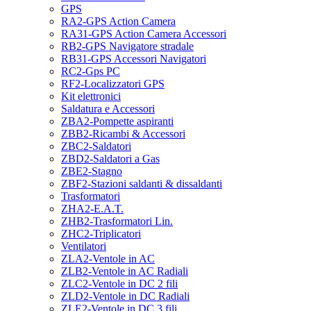
GPS
RA2-GPS Action Camera
RA31-GPS Action Camera Accessori
RB2-GPS Navigatore stradale
RB31-GPS Accessori Navigatori
RC2-Gps PC
RF2-Localizzatori GPS
Kit elettronici
Saldatura e Accessori
ZBA2-Pompette aspiranti
ZBB2-Ricambi & Accessori
ZBC2-Saldatori
ZBD2-Saldatori a Gas
ZBE2-Stagno
ZBF2-Stazioni saldanti & dissaldanti
Trasformatori
ZHA2-E.A.T.
ZHB2-Trasformatori Lin.
ZHC2-Triplicatori
Ventilatori
ZLA2-Ventole in AC
ZLB2-Ventole in AC Radiali
ZLC2-Ventole in DC 2 fili
ZLD2-Ventole in DC Radiali
ZLE2-Ventole in DC 3 fili