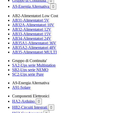
Gruppo di Continuita'

A9-Energia Alternativa

AB2-Alimentatori Low Cost
AB31-Alimentatori 5V
AB32A-Alimentatori 10V
AB32-Alimentatori 12V
AB33-Alimentatori 15V
AB34-Alimentatori 24V
AB35A1-Alimentatori 36V
AB35A2-Alimentatori 48V
AB35-Alimentatori MULTI
Gruppo di Continuita'
SA2-Ups serie Multistation
SB2-Ups serie NEMO
SC2-Ups serie Pure
A9-Energia Alternativa
A91-Solare
Componenti Elettronici
HA2-Arduino

HB2-Circuiti Integrati
