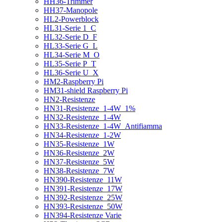
HH36-Trimmer
HH37-Manopole
HL2-Powerblock
HL31-Serie 1_C
HL32-Serie D_F
HL33-Serie G_L
HL34-Serie M_O
HL35-Serie P_T
HL36-Serie U_X
HM2-Raspberry Pi
HM31-shield Raspberry Pi
HN2-Resistenze
HN31-Resistenze_1-4W_1%
HN32-Resistenze_1-4W
HN33-Resistenze_1-4W_Antifiamma
HN34-Resistenze_1-2W
HN35-Resistenze_1W
HN36-Resistenze_2W
HN37-Resistenze_5W
HN38-Resistenze_7W
HN390-Resistenze_11W
HN391-Resistenze_17W
HN392-Resistenze_25W
HN393-Resistenze_50W
HN394-Resistenze Varie