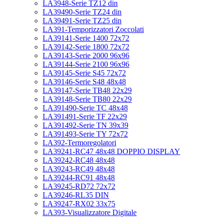
LA3948-Serie TZ12 din
LA39490-Serie TZ24 din
LA39491-Serie TZ25 din
LA391-Temporizzatori Zoccolati
LA39141-Serie 1400 72x72
LA39142-Serie 1800 72x72
LA39143-Serie 2000 96x96
LA39144-Serie 2100 96x96
LA39145-Serie S45 72x72
LA39146-Serie S48 48x48
LA39147-Serie TB48 22x29
LA39148-Serie TB80 22x29
LA391490-Serie TC 48x48
LA391491-Serie TF 22x29
LA391492-Serie TN 39x39
LA391493-Serie TY 72x72
LA392-Termoregolatori
LA39241-RC47 48x48 DOPPIO DISPLAY
LA39242-RC48 48x48
LA39243-RC49 48x48
LA39244-RC91 48x48
LA39245-RD72 72x72
LA39246-RL35 DIN
LA39247-RX02 33x75
LA393-Visualizzatore Digitale