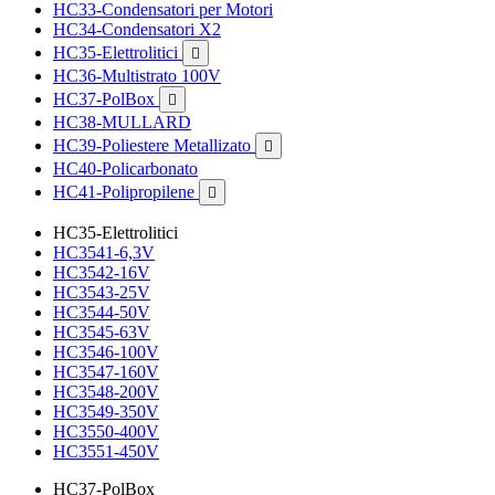
HC33-Condensatori per Motori
HC34-Condensatori X2
HC35-Elettrolitici

HC36-Multistrato 100V
HC37-PolBox

HC38-MULLARD
HC39-Poliestere Metallizato

HC40-Policarbonato
HC41-Polipropilene

HC35-Elettrolitici
HC3541-6,3V
HC3542-16V
HC3543-25V
HC3544-50V
HC3545-63V
HC3546-100V
HC3547-160V
HC3548-200V
HC3549-350V
HC3550-400V
HC3551-450V
HC37-PolBox