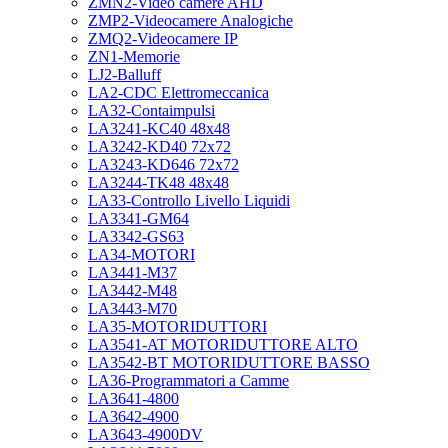
ZMN2-Video camere AHD
ZMP2-Videocamere Analogiche
ZMQ2-Videocamere IP
ZN1-Memorie
LJ2-Balluff
LA2-CDC Elettromeccanica
LA32-Contaimpulsi
LA3241-KC40 48x48
LA3242-KD40 72x72
LA3243-KD646 72x72
LA3244-TK48 48x48
LA33-Controllo Livello Liquidi
LA3341-GM64
LA3342-GS63
LA34-MOTORI
LA3441-M37
LA3442-M48
LA3443-M70
LA35-MOTORIDUTTORI
LA3541-AT MOTORIDUTTORE ALTO
LA3542-BT MOTORIDUTTORE BASSO
LA36-Programmatori a Camme
LA3641-4800
LA3642-4900
LA3643-4900DV