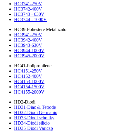
HC3741-250V
HC3742-400V
HC3743 - 630V
HC3744 - 1000V
HC39-Poliestere Metallizato
HC3941-250V
HC3942-400V
HC3943-630V
HC3944-1000V
HC3945-2000V
HC41-Polipropilene
HC4151-250V
HC4152-400V
HC4153-1000V
HC4154-1500V
HC4155-2000V
HD2-Diodi
HD31-Diac & Tetrode
HD32-Diodi Germanio
HD33-Diodi schottky
HD34-Diodi silicio
HD35-Diodi Varicap