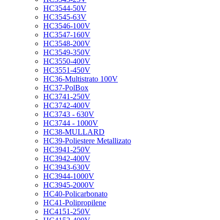
HC3544-50V
HC3545-63V
HC3546-100V
HC3547-160V
HC3548-200V
HC3549-350V
HC3550-400V
HC3551-450V
HC36-Multistrato 100V
HC37-PolBox
HC3741-250V
HC3742-400V
HC3743 - 630V
HC3744 - 1000V
HC38-MULLARD
HC39-Poliestere Metallizato
HC3941-250V
HC3942-400V
HC3943-630V
HC3944-1000V
HC3945-2000V
HC40-Policarbonato
HC41-Polipropilene
HC4151-250V