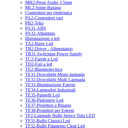
MH2-Prese Audio 3,5mm
ML2-Spine Banana
Contenitori per elettronica
PA2-Contenitori vari
PB2-Teko
PA31-ABS
PA32-Alluminio
Illuminazione a led
TA2-Barre Led
TB2-Driver - Alimentatori
TB31-Switching Power Supply
TC2-Faretti a Led
TD2-Fari a led
TE2-Illuminotecnica
TE31-Downlight Mono lampada
TE32-Downlight Multi Lampada
TE33-Illuminazione Esterni
TE34-Lampadari Industriali
TE35-Pannelli Led
TE36-Plafoniere Led
TE37-Proiettori a Binario
TE38-Proiettori per Esterni
TF2-Lampade Bulbi Strisce Tubi LED
TF31-Bulbi Classici Led
TF32-Bulbi Filamento Clear Led