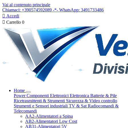
Vai al contenuto principale
Chiamaci: +390574592089 -*- WhatsApp: 3491733486

Accedi

Carrello
0
Home
Power
Componenti Elettronici
Elettronica
Batterie & Pile
Ricetrasmittenti & Strumenti
Sicurezza & Video controllo
Strumenti e Sensori industriali
TV & Sat
Radiocomandi &
Telecomandi
AA2-Alimentatori a Spina
AB2-Alimentatori Low Cost
AB31-Alimentatori 5V