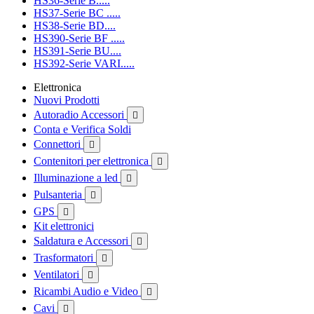
HS36-Serie B.....
HS37-Serie BC .....
HS38-Serie BD....
HS390-Serie BF .....
HS391-Serie BU....
HS392-Serie VARI.....
Elettronica
Nuovi Prodotti
Autoradio Accessori

Conta e Verifica Soldi
Connettori

Contenitori per elettronica

Illuminazione a led

Pulsanteria

GPS

Kit elettronici
Saldatura e Accessori

Trasformatori

Ventilatori

Ricambi Audio e Video

Cavi
