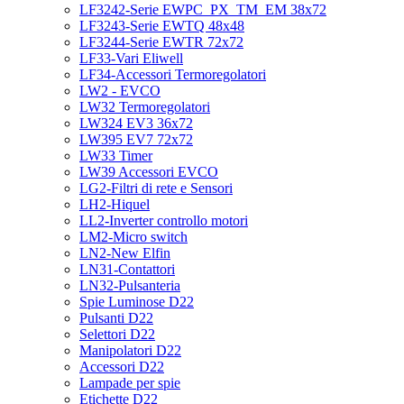
LF3242-Serie EWPC_PX_TM_EM 38x72
LF3243-Serie EWTQ 48x48
LF3244-Serie EWTR 72x72
LF33-Vari Eliwell
LF34-Accessori Termoregolatori
LW2 - EVCO
LW32 Termoregolatori
LW324 EV3 36x72
LW395 EV7 72x72
LW33 Timer
LW39 Accessori EVCO
LG2-Filtri di rete e Sensori
LH2-Hiquel
LL2-Inverter controllo motori
LM2-Micro switch
LN2-New Elfin
LN31-Contattori
LN32-Pulsanteria
Spie Luminose D22
Pulsanti D22
Selettori D22
Manipolatori D22
Accessori D22
Lampade per spie
Etichette D22