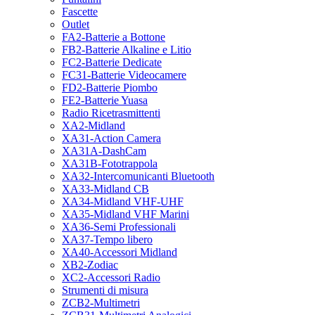
Fascette
Outlet
FA2-Batterie a Bottone
FB2-Batterie Alkaline e Litio
FC2-Batterie Dedicate
FC31-Batterie Videocamere
FD2-Batterie Piombo
FE2-Batterie Yuasa
Radio Ricetrasmittenti
XA2-Midland
XA31-Action Camera
XA31A-DashCam
XA31B-Fototrappola
XA32-Intercomunicanti Bluetooth
XA33-Midland CB
XA34-Midland VHF-UHF
XA35-Midland VHF Marini
XA36-Semi Professionali
XA37-Tempo libero
XA40-Accessori Midland
XB2-Zodiac
XC2-Accessori Radio
Strumenti di misura
ZCB2-Multimetri