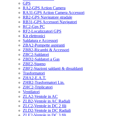
GPS
RA2-GPS Action Camera
RA31-GPS Action Camera Accessori
RB2-GPS Navigatore stradale
RB31-GPS Accessori Navigatori
RC2-Gps PC
RF2-Localizzatori GPS
Kit elettronici
Saldatura e Accessori
ZBA2-Pompette aspiranti
ZBB2-Ricambi & Accessori
ZBC2-Saldatori
ZBD2-Saldatori a Gas
ZBE2-Stagno
ZBF2-Stazioni saldanti & dissaldanti
Trasformatori
ZHA2-E.A.T.
ZHB2-Trasformatori Lin.
ZHC2-Triplicatori
Ventilatori
ZLA2-Ventole in AC
ZLB2-Ventole in AC Radiali
ZLC2-Ventole in DC 2 fili
ZLD2-Ventole in DC Radiali
ZLE2-Ventole in DC 3 fili