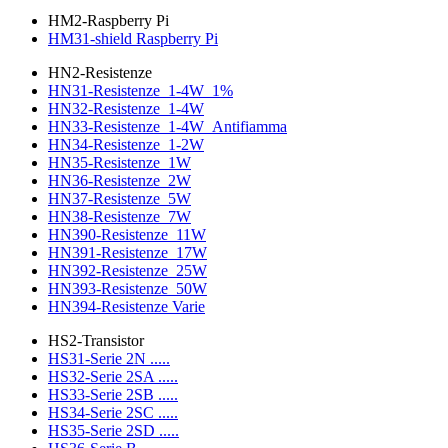
HM2-Raspberry Pi
HM31-shield Raspberry Pi
HN2-Resistenze
HN31-Resistenze_1-4W_1%
HN32-Resistenze_1-4W
HN33-Resistenze_1-4W_Antifiamma
HN34-Resistenze_1-2W
HN35-Resistenze_1W
HN36-Resistenze_2W
HN37-Resistenze_5W
HN38-Resistenze_7W
HN390-Resistenze_11W
HN391-Resistenze_17W
HN392-Resistenze_25W
HN393-Resistenze_50W
HN394-Resistenze Varie
HS2-Transistor
HS31-Serie 2N .....
HS32-Serie 2SA .....
HS33-Serie 2SB .....
HS34-Serie 2SC .....
HS35-Serie 2SD .....