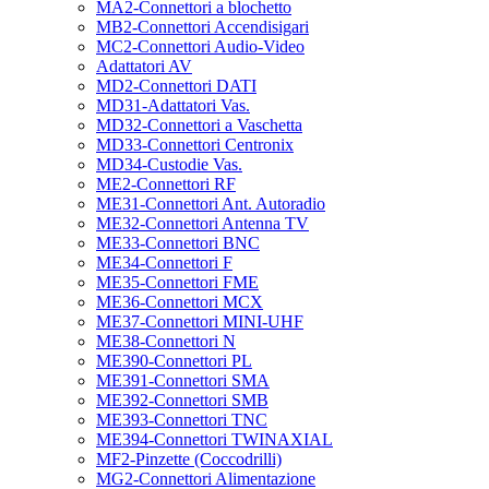
MA2-Connettori a blochetto
MB2-Connettori Accendisigari
MC2-Connettori Audio-Video
Adattatori AV
MD2-Connettori DATI
MD31-Adattatori Vas.
MD32-Connettori a Vaschetta
MD33-Connettori Centronix
MD34-Custodie Vas.
ME2-Connettori RF
ME31-Connettori Ant. Autoradio
ME32-Connettori Antenna TV
ME33-Connettori BNC
ME34-Connettori F
ME35-Connettori FME
ME36-Connettori MCX
ME37-Connettori MINI-UHF
ME38-Connettori N
ME390-Connettori PL
ME391-Connettori SMA
ME392-Connettori SMB
ME393-Connettori TNC
ME394-Connettori TWINAXIAL
MF2-Pinzette (Coccodrilli)
MG2-Connettori Alimentazione