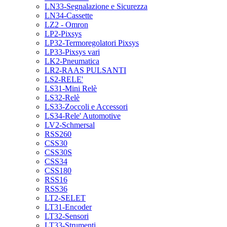
LN33-Segnalazione e Sicurezza
LN34-Cassette
LZ2 - Omron
LP2-Pixsys
LP32-Termoregolatori Pixsys
LP33-Pixsys vari
LK2-Pneumatica
LR2-RAAS PULSANTI
LS2-RELE'
LS31-Mini Relè
LS32-Relè
LS33-Zoccoli e Accessori
LS34-Rele' Automotive
LV2-Schmersal
RSS260
CSS30
CSS30S
CSS34
CSS180
RSS16
RSS36
LT2-SELET
LT31-Encoder
LT32-Sensori
LT33-Strumenti