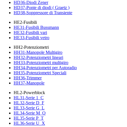
HD36-Diodi Zener
HD37-Ponte di diodi ( Graetz )
HD38-Soppressore di Transiente
HE2-Fusibili
HE31-Fusibili Bussmann
HE32-Fusibili vari
HE33-Fusibili vetro
HH2-Potenziometri
HH31-Manopole Multigiro
HH32-Potenziometri lineari
HH33-Potenziometri multigiro
HH34-Potenziometri per Autoradio
HH35-Potenziometri Speciali
HH36-Trimmer
HH37-Manopole
HL2-Powerblock
HL31-Serie 1_C
HL32-Serie D_F
HL33-Serie G_L
HL34-Serie M_O
HL35-Serie P_T
HL36-Serie U_X