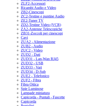
ZLF2-Accessori
Ricambi Audio e Video
ZB2-Cinescopi
ZC2-Testine e puntine Audio
ZE2-Tuner TV
ZD2-Testine Video (VCR)
ZA2-Antenne Telescopiche
ZB31-Zoccoli per cinescopi
Cavi
ZUA2 - Alimentazione
ZUB2 - Audio
ZUC2 - Video
ZUD2 - Dati
ZUD31 - Lan-Wan RJ45
ZUD32 - USB
ZUD33 - Vari
ZUD34 - D-Sub
ZUE2 - Telefonico
ZUF2 - Fibra
Fibra Ottica
Spie Luminose
Lampade miniatura
Capicorda - Puntali - Fascette
Capicorda
Puntalini