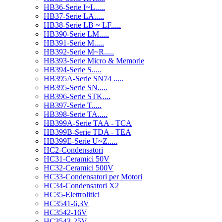
HB36-Serie I~L.....
HB37-Serie LA.....
HB38-Serie LB ~ LF.....
HB390-Serie LM.....
HB391-Serie M.....
HB392-Serie M~R.....
HB393-Serie Micro & Memorie
HB394-Serie S.....
HB395A-Serie SN74 .....
HB395-Serie SN.....
HB396-Serie STK....
HB397-Serie T.....
HB398-Serie TA.....
HB399A-Serie TAA - TCA
HB399B-Serie TDA - TEA
HB399E-Serie U~Z.....
HC2-Condensatori
HC31-Ceramici 50V
HC32-Ceramici 500V
HC33-Condensatori per Motori
HC34-Condensatori X2
HC35-Elettrolitici
HC3541-6,3V
HC3542-16V
HC3543-25V