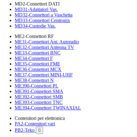
MD2-Connettori DATI
MD31-Adattatori Vas.
MD32-Connettori a Vaschetta
MD33-Connettori Centronix
MD34-Custodie Vas.
ME2-Connettori RF
ME31-Connettori Ant. Autoradio
ME32-Connettori Antenna TV
ME33-Connettori BNC
ME34-Connettori F
ME35-Connettori FME
ME36-Connettori MCX
ME37-Connettori MINI-UHF
ME38-Connettori N
ME390-Connettori PL
ME391-Connettori SMA
ME392-Connettori SMB
ME393-Connettori TNC
ME394-Connettori TWINAXIAL
Contenitori per elettronica
PA2-Contenitori vari
PB2-Teko
