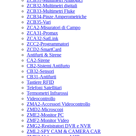
ZCB31-Multimetri Analogici
ZCB32-Multimetri digitali
ZCB33-Multimetri Fluke
ZCB34-Pinze Amperometriche
ZCB35-Vari
ZCA2-Misuratori di Campo
ZCA31-Promax
ZCA32-SatLink
ZCC2-Programmatori
ZCD2-SmartCard
Antifurti & Sirene
CA2-Sirene
CB2-Sistemi Antifurto
CB32-Sensori
CB31-Antifurti
Tastiere RFID
Telefoni Satellitari
Termometri Infrarossi
Videocontrollo
ZMA2-Accessori Videocontrollo
ZMD2-Microscopi
ZME2-Monitor PC
ZMF2-Monitor Video
ZMG2-Registratori DVR e NVR
ZML2-SPY CAM & CAMERA CAR