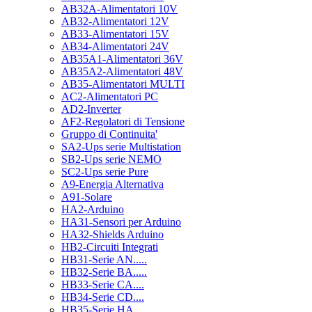
AB32A-Alimentatori 10V
AB32-Alimentatori 12V
AB33-Alimentatori 15V
AB34-Alimentatori 24V
AB35A1-Alimentatori 36V
AB35A2-Alimentatori 48V
AB35-Alimentatori MULTI
AC2-Alimentatori PC
AD2-Inverter
AF2-Regolatori di Tensione
Gruppo di Continuita'
SA2-Ups serie Multistation
SB2-Ups serie NEMO
SC2-Ups serie Pure
A9-Energia Alternativa
A91-Solare
HA2-Arduino
HA31-Sensori per Arduino
HA32-Shields Arduino
HB2-Circuiti Integrati
HB31-Serie AN.....
HB32-Serie BA.....
HB33-Serie CA....
HB34-Serie CD....
HB35-Serie HA.....