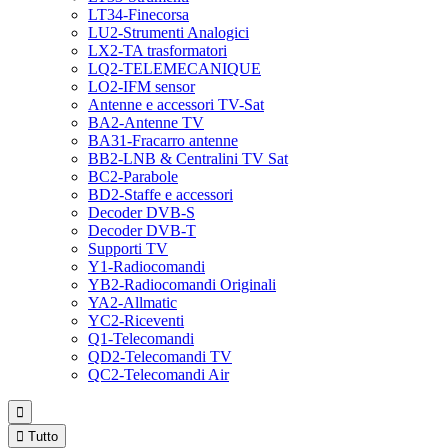
LT34-Finecorsa
LU2-Strumenti Analogici
LX2-TA trasformatori
LQ2-TELEMECANIQUE
LO2-IFM sensor
Antenne e accessori TV-Sat
BA2-Antenne TV
BA31-Fracarro antenne
BB2-LNB & Centralini TV Sat
BC2-Parabole
BD2-Staffe e accessori
Decoder DVB-S
Decoder DVB-T
Supporti TV
Y1-Radiocomandi
YB2-Radiocomandi Originali
YA2-Allmatic
YC2-Riceventi
Q1-Telecomandi
QD2-Telecomandi TV
QC2-Telecomandi Air


Tutto