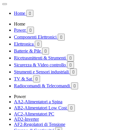
Home

Home
Power

Componenti Elettronici

Elettronica

Batterie & Pile

Ricetrasmittenti & Strumenti

Sicurezza & Video controllo

Strumenti e Sensori industriali

TV & Sat

Radiocomandi & Telecomandi

Power
AA2-Alimentatori a Spina
AB2-Alimentatori Low Cost

AC2-Alimentatori PC
AD2-Inverter
AF2-Regolatori di Tensione