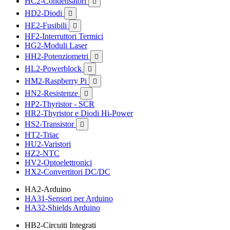
HC2-Condensatori

HD2-Diodi

HE2-Fusibili

HF2-Interruttori Termici
HG2-Moduli Laser
HH2-Potenziometri

HL2-Powerblock

HM2-Raspberry Pi

HN2-Resistenze

HP2-Thyristor - SCR
HR2-Thyristor e Diodi Hi-Power
HS2-Transistor

HT2-Triac
HU2-Varistori
HZ2-NTC
HV2-Optoelettronici
HX2-Convertitori DC/DC
HA2-Arduino
HA31-Sensori per Arduino
HA32-Shields Arduino
HB2-Circuiti Integrati