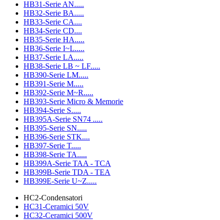
HB31-Serie AN.....
HB32-Serie BA.....
HB33-Serie CA....
HB34-Serie CD....
HB35-Serie HA.....
HB36-Serie I~L.....
HB37-Serie LA.....
HB38-Serie LB ~ LF.....
HB390-Serie LM.....
HB391-Serie M.....
HB392-Serie M~R.....
HB393-Serie Micro & Memorie
HB394-Serie S.....
HB395A-Serie SN74 .....
HB395-Serie SN.....
HB396-Serie STK....
HB397-Serie T.....
HB398-Serie TA.....
HB399A-Serie TAA - TCA
HB399B-Serie TDA - TEA
HB399E-Serie U~Z.....
HC2-Condensatori
HC31-Ceramici 50V
HC32-Ceramici 500V