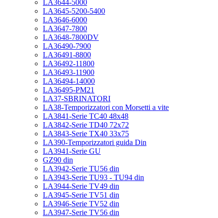
LA3644-5000
LA3645-5200-5400
LA3646-6000
LA3647-7800
LA3648-7800DV
LA36490-7900
LA36491-8800
LA36492-11800
LA36493-11900
LA36494-14000
LA36495-PM21
LA37-SBRINATORI
LA38-Temporizzatori con Morsetti a vite
LA3841-Serie TC40 48x48
LA3842-Serie TD40 72x72
LA3843-Serie TX40 33x75
LA390-Temporizzatori guida Din
LA3941-Serie GU
GZ90 din
LA3942-Serie TU56 din
LA3943-Serie TU93 - TU94 din
LA3944-Serie TV49 din
LA3945-Serie TV51 din
LA3946-Serie TV52 din
LA3947-Serie TV56 din