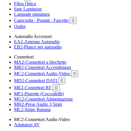
Fibra Ottica
Spie Luminose
Lampade miniatura
Capicorda - Puntali - Fascette

Outlet
Autoradio Accessori
EA2-Antenne Autoradio
EB2-Plance per autoradio
Connettori
MA2-Connettori a blochetto
MB2-Connettori Accendisigari
MC2-Connettori Audio-Video

MD2-Connettori DATI

ME2-Connettori RF

MF2-Pinzette (Coccodrilli)
MG2-Connettori Alimentazione
MH2-Prese Audio 3,5mm
ML2-Spine Banana
MC2-Connettori Audio-Video
Adattatori AV