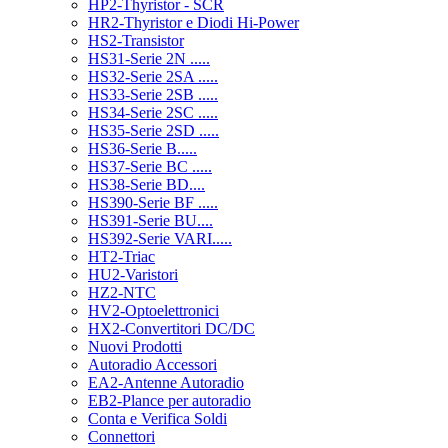
HP2-Thyristor - SCR
HR2-Thyristor e Diodi Hi-Power
HS2-Transistor
HS31-Serie 2N .....
HS32-Serie 2SA .....
HS33-Serie 2SB .....
HS34-Serie 2SC .....
HS35-Serie 2SD .....
HS36-Serie B.....
HS37-Serie BC .....
HS38-Serie BD....
HS390-Serie BF .....
HS391-Serie BU....
HS392-Serie VARI.....
HT2-Triac
HU2-Varistori
HZ2-NTC
HV2-Optoelettronici
HX2-Convertitori DC/DC
Nuovi Prodotti
Autoradio Accessori
EA2-Antenne Autoradio
EB2-Plance per autoradio
Conta e Verifica Soldi
Connettori