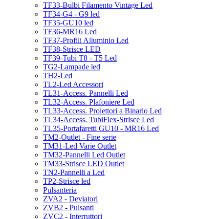
TF33-Bulbi Filamento Vintage Led
TF34-G4 - G9 led
TF35-GU10 led
TF36-MR16 Led
TF37-Profili Alluminio Led
TF38-Strisce LED
TF39-Tubi T8 - T5 Led
TG2-Lampade led
TH2-Led
TL2-Led Accessori
TL31-Access. Pannelli Led
TL32-Access. Plafoniere Led
TL33-Access. Proiettori a Binario Led
TL34-Access. TubiFlex-Strisce Led
TL35-Portafaretti GU10 - MR16 Led
TM2-Outlet - Fine serie
TM31-Led Varie Outlet
TM32-Pannelli Led Outlet
TM33-Strisce LED Outlet
TN2-Pannelli a Led
TP2-Strisce led
Pulsanteria
ZVA2 - Deviatori
ZVB2 - Pulsanti
ZVC2 - Interruttori