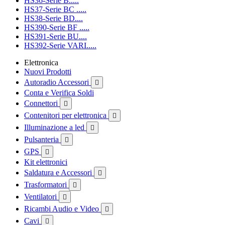
HS36-Serie B.....
HS37-Serie BC .....
HS38-Serie BD....
HS390-Serie BF .....
HS391-Serie BU....
HS392-Serie VARI.....
Elettronica
Nuovi Prodotti
Autoradio Accessori

Conta e Verifica Soldi
Connettori

Contenitori per elettronica

Illuminazione a led

Pulsanteria

GPS

Kit elettronici
Saldatura e Accessori

Trasformatori

Ventilatori

Ricambi Audio e Video

Cavi
