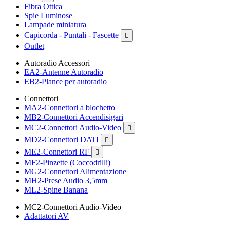
Fibra Ottica
Spie Luminose
Lampade miniatura
Capicorda - Puntali - Fascette

Outlet
Autoradio Accessori
EA2-Antenne Autoradio
EB2-Plance per autoradio
Connettori
MA2-Connettori a blochetto
MB2-Connettori Accendisigari
MC2-Connettori Audio-Video

MD2-Connettori DATI

ME2-Connettori RF

MF2-Pinzette (Coccodrilli)
MG2-Connettori Alimentazione
MH2-Prese Audio 3,5mm
ML2-Spine Banana
MC2-Connettori Audio-Video
Adattatori AV