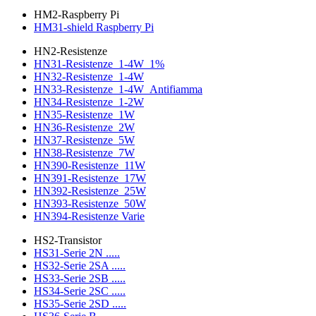
HM2-Raspberry Pi
HM31-shield Raspberry Pi
HN2-Resistenze
HN31-Resistenze_1-4W_1%
HN32-Resistenze_1-4W
HN33-Resistenze_1-4W_Antifiamma
HN34-Resistenze_1-2W
HN35-Resistenze_1W
HN36-Resistenze_2W
HN37-Resistenze_5W
HN38-Resistenze_7W
HN390-Resistenze_11W
HN391-Resistenze_17W
HN392-Resistenze_25W
HN393-Resistenze_50W
HN394-Resistenze Varie
HS2-Transistor
HS31-Serie 2N .....
HS32-Serie 2SA .....
HS33-Serie 2SB .....
HS34-Serie 2SC .....
HS35-Serie 2SD .....