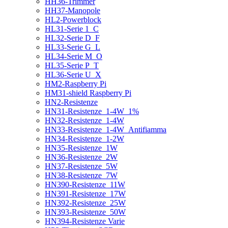
HH36-Trimmer
HH37-Manopole
HL2-Powerblock
HL31-Serie 1_C
HL32-Serie D_F
HL33-Serie G_L
HL34-Serie M_O
HL35-Serie P_T
HL36-Serie U_X
HM2-Raspberry Pi
HM31-shield Raspberry Pi
HN2-Resistenze
HN31-Resistenze_1-4W_1%
HN32-Resistenze_1-4W
HN33-Resistenze_1-4W_Antifiamma
HN34-Resistenze_1-2W
HN35-Resistenze_1W
HN36-Resistenze_2W
HN37-Resistenze_5W
HN38-Resistenze_7W
HN390-Resistenze_11W
HN391-Resistenze_17W
HN392-Resistenze_25W
HN393-Resistenze_50W
HN394-Resistenze Varie