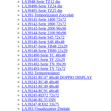
LA3948-Serie TZ12 din
LA39490-Serie TZ24 din
LA39491-Serie TZ25 din
LA391-Temporizzatori Zoccolati
LA39141-Serie 1400 72x72
LA39142-Serie 1800 72x72
LA39143-Serie 2000 96x96
LA39144-Serie 2100 96x96
LA39145-Serie S45 72x72
LA39146-Serie S48 48x48
LA39147-Serie TB48 22x29
LA39148-Serie TB80 22x29
LA391490-Serie TC 48x48
LA391491-Serie TF 22x29
LA391492-Serie TN 39x39
LA391493-Serie TY 72x72
LA392-Termoregolatori
LA39241-RC47 48x48 DOPPIO DISPLAY
LA39242-RC48 48x48
LA39243-RC49 48x48
LA39244-RC91 48x48
LA39245-RD72 72x72
LA39246-RL35 DIN
LA39247-RX02 33x75
LA393-Visualizzatore Digitale