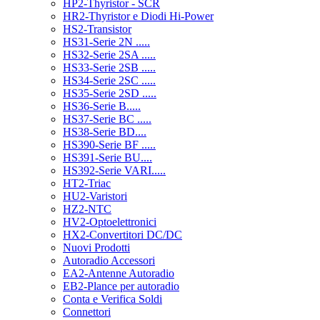
HP2-Thyristor - SCR
HR2-Thyristor e Diodi Hi-Power
HS2-Transistor
HS31-Serie 2N .....
HS32-Serie 2SA .....
HS33-Serie 2SB .....
HS34-Serie 2SC .....
HS35-Serie 2SD .....
HS36-Serie B.....
HS37-Serie BC .....
HS38-Serie BD....
HS390-Serie BF .....
HS391-Serie BU....
HS392-Serie VARI.....
HT2-Triac
HU2-Varistori
HZ2-NTC
HV2-Optoelettronici
HX2-Convertitori DC/DC
Nuovi Prodotti
Autoradio Accessori
EA2-Antenne Autoradio
EB2-Plance per autoradio
Conta e Verifica Soldi
Connettori