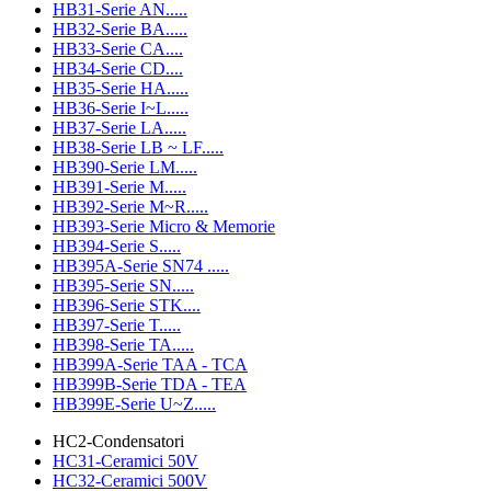
HB31-Serie AN.....
HB32-Serie BA.....
HB33-Serie CA....
HB34-Serie CD....
HB35-Serie HA.....
HB36-Serie I~L.....
HB37-Serie LA.....
HB38-Serie LB ~ LF.....
HB390-Serie LM.....
HB391-Serie M.....
HB392-Serie M~R.....
HB393-Serie Micro & Memorie
HB394-Serie S.....
HB395A-Serie SN74 .....
HB395-Serie SN.....
HB396-Serie STK....
HB397-Serie T.....
HB398-Serie TA.....
HB399A-Serie TAA - TCA
HB399B-Serie TDA - TEA
HB399E-Serie U~Z.....
HC2-Condensatori
HC31-Ceramici 50V
HC32-Ceramici 500V