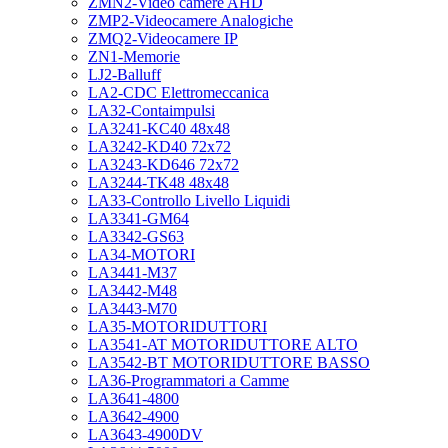
ZMN2-Video camere AHD
ZMP2-Videocamere Analogiche
ZMQ2-Videocamere IP
ZN1-Memorie
LJ2-Balluff
LA2-CDC Elettromeccanica
LA32-Contaimpulsi
LA3241-KC40 48x48
LA3242-KD40 72x72
LA3243-KD646 72x72
LA3244-TK48 48x48
LA33-Controllo Livello Liquidi
LA3341-GM64
LA3342-GS63
LA34-MOTORI
LA3441-M37
LA3442-M48
LA3443-M70
LA35-MOTORIDUTTORI
LA3541-AT MOTORIDUTTORE ALTO
LA3542-BT MOTORIDUTTORE BASSO
LA36-Programmatori a Camme
LA3641-4800
LA3642-4900
LA3643-4900DV