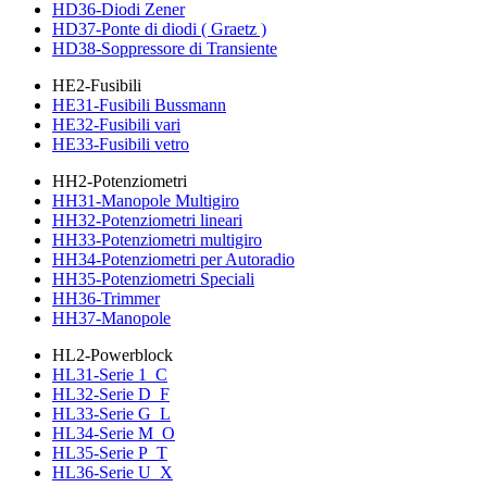
HD36-Diodi Zener
HD37-Ponte di diodi ( Graetz )
HD38-Soppressore di Transiente
HE2-Fusibili
HE31-Fusibili Bussmann
HE32-Fusibili vari
HE33-Fusibili vetro
HH2-Potenziometri
HH31-Manopole Multigiro
HH32-Potenziometri lineari
HH33-Potenziometri multigiro
HH34-Potenziometri per Autoradio
HH35-Potenziometri Speciali
HH36-Trimmer
HH37-Manopole
HL2-Powerblock
HL31-Serie 1_C
HL32-Serie D_F
HL33-Serie G_L
HL34-Serie M_O
HL35-Serie P_T
HL36-Serie U_X