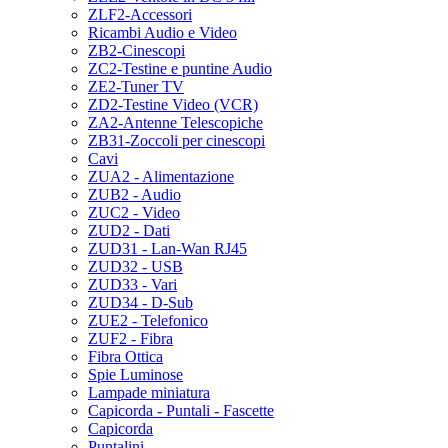
ZLF2-Accessori
Ricambi Audio e Video
ZB2-Cinescopi
ZC2-Testine e puntine Audio
ZE2-Tuner TV
ZD2-Testine Video (VCR)
ZA2-Antenne Telescopiche
ZB31-Zoccoli per cinescopi
Cavi
ZUA2 - Alimentazione
ZUB2 - Audio
ZUC2 - Video
ZUD2 - Dati
ZUD31 - Lan-Wan RJ45
ZUD32 - USB
ZUD33 - Vari
ZUD34 - D-Sub
ZUE2 - Telefonico
ZUF2 - Fibra
Fibra Ottica
Spie Luminose
Lampade miniatura
Capicorda - Puntali - Fascette
Capicorda
Puntalini