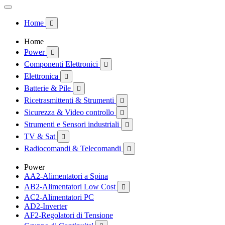
Home

Home
Power

Componenti Elettronici

Elettronica

Batterie & Pile

Ricetrasmittenti & Strumenti

Sicurezza & Video controllo

Strumenti e Sensori industriali

TV & Sat

Radiocomandi & Telecomandi

Power
AA2-Alimentatori a Spina
AB2-Alimentatori Low Cost

AC2-Alimentatori PC
AD2-Inverter
AF2-Regolatori di Tensione