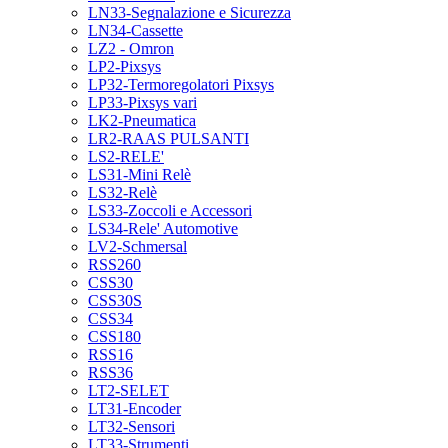
LN33-Segnalazione e Sicurezza
LN34-Cassette
LZ2 - Omron
LP2-Pixsys
LP32-Termoregolatori Pixsys
LP33-Pixsys vari
LK2-Pneumatica
LR2-RAAS PULSANTI
LS2-RELE'
LS31-Mini Relè
LS32-Relè
LS33-Zoccoli e Accessori
LS34-Rele' Automotive
LV2-Schmersal
RSS260
CSS30
CSS30S
CSS34
CSS180
RSS16
RSS36
LT2-SELET
LT31-Encoder
LT32-Sensori
LT33-Strumenti