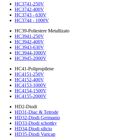
HC3741-250V
HC3742-400V
HC3743 - 630V
HC3744 - 1000V
HC39-Poliestere Metallizato
HC3941-250V
HC3942-400V
HC3943-630V
HC3944-1000V
HC3945-2000V
HC41-Polipropilene
HC4151-250V
HC4152-400V
HC4153-1000V
HC4154-1500V
HC4155-2000V
HD2-Diodi
HD31-Diac & Tetrode
HD32-Diodi Germanio
HD33-Diodi schottky
HD34-Diodi silicio
HD35-Diodi Varicap