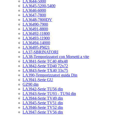
LA3644-5000
LA3645-5200-5400
LA3646-6000
LA3647-7800
LA3648-7800DV
LA36490-7900
LA36491-8800
LA36492-11800
LA36493-11900
LA36494-14000
LA36495-PM21
LA37-SBRINATORI
LA38-Temporizzatori con Morsetti a vite
LA3841-Serie TC40 48x48
LA3842-Serie TD40 72x72
LA3843-Serie TX40 33x75
LA390-Temporizzatori guida Din
LA3941-Serie GU
GZ90 din
LA3942-Serie TU56 din
LA3943-Serie TU93 - TU94 din
LA3944-Serie TV49 din
LA3945-Serie TV51 din
LA3946-Serie TV52 din
LA3947-Serie TV56 din