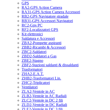
GPS
RA2-GPS Action Camera
RA31-GPS Action Camera Accessori
RB2-GPS Navigatore stradale
RB31-GPS Accessori Navigatori
RC2-Gps PC
RF2-Localizzatori GPS
Kit elettronici
Saldatura e Accessori
ZBA2-Pompette aspiranti
ZBB2-Ricambi & Accessori
ZBC2-Saldatori
ZBD2-Saldatori a Gas
ZBE2-Stagno
ZBF2-Stazioni saldanti & dissaldanti
Trasformatori
ZHA2-E.A.T.
ZHB2-Trasformatori Lin.
ZHC2-Triplicatori
Ventilatori
ZLA2-Ventole in AC
ZLB2-Ventole in AC Radiali
ZLC2-Ventole in DC 2 fili
ZLD2-Ventole in DC Radiali
ZLE2-Ventole in DC 3 fili