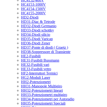
HC4152-400V
HC4153-1000V
HC4154-1500V
HC4155-2000V
HD2-Diodi
HD31-Diac & Tetrode
HD32-Diodi Germanio
HD33-Diodi schottky
HD34-Diodi silicio
HD35-Diodi Varicap
HD36-Diodi Zener
HD37-Ponte di diodi ( Graetz )
HD38-Soppressore di Transiente
HE2-Fusibili
HE31-Fusibili Bussmann
HE32-Fusibili vari
HE33-Fusibili vetro
HF2-Interruttori Termici
HG2-Moduli Laser
HH2-Potenziometri
HH31-Manopole Multigiro
HH32-Potenziometri lineari
HH33-Potenziometri multigiro
HH34-Potenziometri per Autoradio
HH35-Potenziometri Speciali