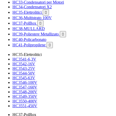
HC33-Condensatori per Motori
HC34-Condensatori X2
HC35-Elettrolitici

HC36-Multistrato 100V
HC37-PolBox

HC38-MULLARD
HC39-Poliestere Metallizato

HC40-Policarbonato
HC41-Polipropilene

HC35-Elettrolitici
HC3541-6,3V
HC3542-16V
HC3543-25V
HC3544-50V
HC3545-63V
HC3546-100V
HC3547-160V
HC3548-200V
HC3549-350V
HC3550-400V
HC3551-450V
HC37-PolBox