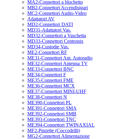
MA2-Connettori a blochetto
MB2-Connettori Accendisigari
MC2-Connettori Audio-Video
Adattatori AV
MD2-Connettori DATI
MD31-Adattatori Vas.
MD32-Connettori a Vaschetta
MD33-Connettori Centronix
MD34-Custodie Vas.
ME2-Connettori RF
ME31-Connettori Ant. Autoradio
ME32-Connettori Antenna TV
ME33-Connettori BNC
ME34-Connettori F
ME35-Connettori FME
ME36-Connettori MCX
ME37-Connettori MINI-UHF
ME38-Connettori N
ME390-Connettori PL
ME391-Connettori SMA
ME392-Connettori SMB
ME393-Connettori TNC
ME394-Connettori TWINAXIAL
MF2-Pinzette (Coccodrilli)
MG2-Connettori Alimentazione