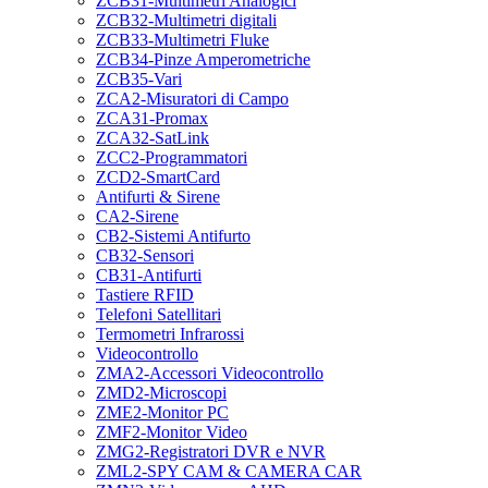
ZCB31-Multimetri Analogici
ZCB32-Multimetri digitali
ZCB33-Multimetri Fluke
ZCB34-Pinze Amperometriche
ZCB35-Vari
ZCA2-Misuratori di Campo
ZCA31-Promax
ZCA32-SatLink
ZCC2-Programmatori
ZCD2-SmartCard
Antifurti & Sirene
CA2-Sirene
CB2-Sistemi Antifurto
CB32-Sensori
CB31-Antifurti
Tastiere RFID
Telefoni Satellitari
Termometri Infrarossi
Videocontrollo
ZMA2-Accessori Videocontrollo
ZMD2-Microscopi
ZME2-Monitor PC
ZMF2-Monitor Video
ZMG2-Registratori DVR e NVR
ZML2-SPY CAM & CAMERA CAR