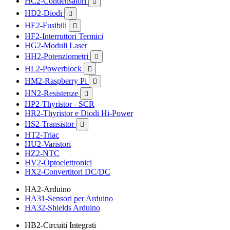
HC2-Condensatori

HD2-Diodi

HE2-Fusibili

HF2-Interruttori Termici
HG2-Moduli Laser
HH2-Potenziometri

HL2-Powerblock

HM2-Raspberry Pi

HN2-Resistenze

HP2-Thyristor - SCR
HR2-Thyristor e Diodi Hi-Power
HS2-Transistor

HT2-Triac
HU2-Varistori
HZ2-NTC
HV2-Optoelettronici
HX2-Convertitori DC/DC
HA2-Arduino
HA31-Sensori per Arduino
HA32-Shields Arduino
HB2-Circuiti Integrati