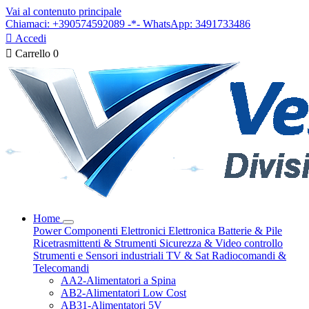
Vai al contenuto principale
Chiamaci: +390574592089 -*- WhatsApp: 3491733486

Accedi

Carrello
0
Home
Power
Componenti Elettronici
Elettronica
Batterie & Pile
Ricetrasmittenti & Strumenti
Sicurezza & Video controllo
Strumenti e Sensori industriali
TV & Sat
Radiocomandi &
Telecomandi
AA2-Alimentatori a Spina
AB2-Alimentatori Low Cost
AB31-Alimentatori 5V