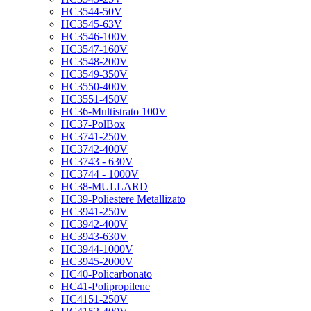
HC3544-50V
HC3545-63V
HC3546-100V
HC3547-160V
HC3548-200V
HC3549-350V
HC3550-400V
HC3551-450V
HC36-Multistrato 100V
HC37-PolBox
HC3741-250V
HC3742-400V
HC3743 - 630V
HC3744 - 1000V
HC38-MULLARD
HC39-Poliestere Metallizato
HC3941-250V
HC3942-400V
HC3943-630V
HC3944-1000V
HC3945-2000V
HC40-Policarbonato
HC41-Polipropilene
HC4151-250V