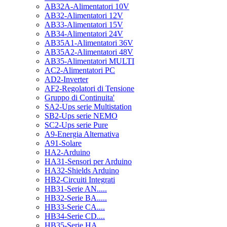
AB32A-Alimentatori 10V
AB32-Alimentatori 12V
AB33-Alimentatori 15V
AB34-Alimentatori 24V
AB35A1-Alimentatori 36V
AB35A2-Alimentatori 48V
AB35-Alimentatori MULTI
AC2-Alimentatori PC
AD2-Inverter
AF2-Regolatori di Tensione
Gruppo di Continuita'
SA2-Ups serie Multistation
SB2-Ups serie NEMO
SC2-Ups serie Pure
A9-Energia Alternativa
A91-Solare
HA2-Arduino
HA31-Sensori per Arduino
HA32-Shields Arduino
HB2-Circuiti Integrati
HB31-Serie AN.....
HB32-Serie BA.....
HB33-Serie CA....
HB34-Serie CD....
HB35-Serie HA.....