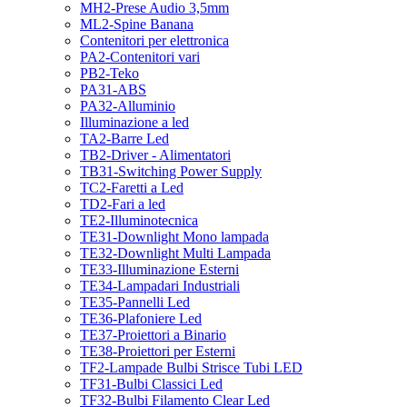
MH2-Prese Audio 3,5mm
ML2-Spine Banana
Contenitori per elettronica
PA2-Contenitori vari
PB2-Teko
PA31-ABS
PA32-Alluminio
Illuminazione a led
TA2-Barre Led
TB2-Driver - Alimentatori
TB31-Switching Power Supply
TC2-Faretti a Led
TD2-Fari a led
TE2-Illuminotecnica
TE31-Downlight Mono lampada
TE32-Downlight Multi Lampada
TE33-Illuminazione Esterni
TE34-Lampadari Industriali
TE35-Pannelli Led
TE36-Plafoniere Led
TE37-Proiettori a Binario
TE38-Proiettori per Esterni
TF2-Lampade Bulbi Strisce Tubi LED
TF31-Bulbi Classici Led
TF32-Bulbi Filamento Clear Led