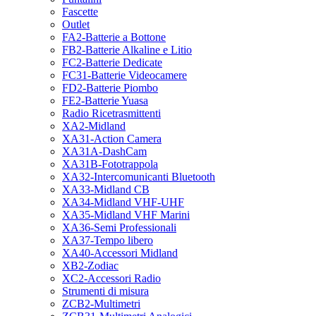
Fascette
Outlet
FA2-Batterie a Bottone
FB2-Batterie Alkaline e Litio
FC2-Batterie Dedicate
FC31-Batterie Videocamere
FD2-Batterie Piombo
FE2-Batterie Yuasa
Radio Ricetrasmittenti
XA2-Midland
XA31-Action Camera
XA31A-DashCam
XA31B-Fototrappola
XA32-Intercomunicanti Bluetooth
XA33-Midland CB
XA34-Midland VHF-UHF
XA35-Midland VHF Marini
XA36-Semi Professionali
XA37-Tempo libero
XA40-Accessori Midland
XB2-Zodiac
XC2-Accessori Radio
Strumenti di misura
ZCB2-Multimetri