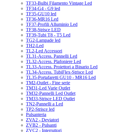
TF33-Bulbi Filamento Vintage Led
TF34-G4 - G9 led
TF35-GU10 led
TF36-MR16 Led
TF37-Profili Alluminio Led
TF38-Strisce LED
TF39-Tubi T8 - T5 Led
TG2-Lampade led
TH2-Led
TL2-Led Accessori
TL31-Access. Pannelli Led
TL32-Access. Plafoniere Led
TL33-Access. Proiettori a Binario Led
TL34-Access. TubiFlex-Strisce Led
TL35-Portafaretti GU10 - MR16 Led
TM2-Outlet - Fine serie
TM31-Led Varie Outlet
TM32-Pannelli Led Outlet
TM33-Strisce LED Outlet
TN2-Pannelli a Led
TP2-Strisce led
Pulsanteria
ZVA2 - Deviatori
ZVB2 - Pulsanti
ZVC2 - Interruttori