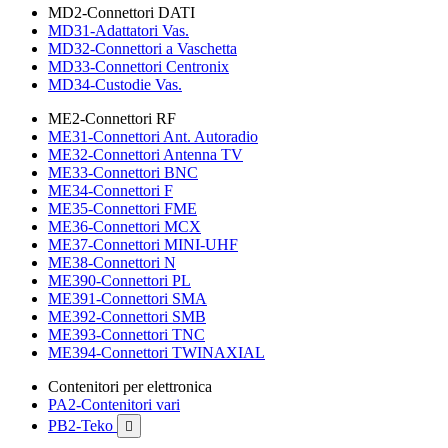
MD2-Connettori DATI
MD31-Adattatori Vas.
MD32-Connettori a Vaschetta
MD33-Connettori Centronix
MD34-Custodie Vas.
ME2-Connettori RF
ME31-Connettori Ant. Autoradio
ME32-Connettori Antenna TV
ME33-Connettori BNC
ME34-Connettori F
ME35-Connettori FME
ME36-Connettori MCX
ME37-Connettori MINI-UHF
ME38-Connettori N
ME390-Connettori PL
ME391-Connettori SMA
ME392-Connettori SMB
ME393-Connettori TNC
ME394-Connettori TWINAXIAL
Contenitori per elettronica
PA2-Contenitori vari
PB2-Teko
