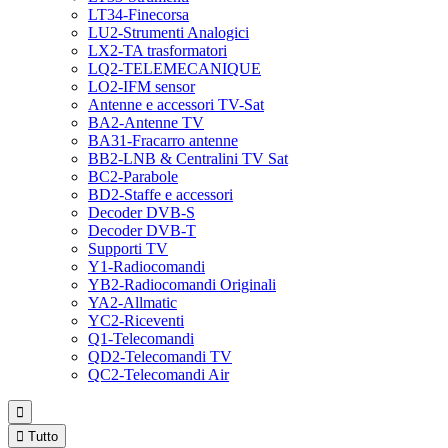
LT34-Finecorsa
LU2-Strumenti Analogici
LX2-TA trasformatori
LQ2-TELEMECANIQUE
LO2-IFM sensor
Antenne e accessori TV-Sat
BA2-Antenne TV
BA31-Fracarro antenne
BB2-LNB & Centralini TV Sat
BC2-Parabole
BD2-Staffe e accessori
Decoder DVB-S
Decoder DVB-T
Supporti TV
Y1-Radiocomandi
YB2-Radiocomandi Originali
YA2-Allmatic
YC2-Riceventi
Q1-Telecomandi
QD2-Telecomandi TV
QC2-Telecomandi Air


Tutto