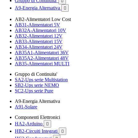
Gruppo di Continuita'

A9-Energia Alternativa

AB2-Alimentatori Low Cost
AB31-Alimentatori 5V
AB32A-Alimentatori 10V
AB32-Alimentatori 12V
AB33-Alimentatori 15V
AB34-Alimentatori 24V
AB35A1-Alimentatori 36V
AB35A2-Alimentatori 48V
AB35-Alimentatori MULTI
Gruppo di Continuita'
SA2-Ups serie Multistation
SB2-Ups serie NEMO
SC2-Ups serie Pure
A9-Energia Alternativa
A91-Solare
Componenti Elettronici
HA2-Arduino

HB2-Circuiti Integrati
