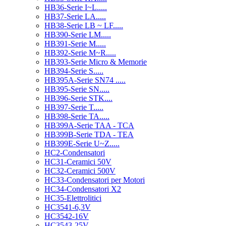
HB36-Serie I~L.....
HB37-Serie LA.....
HB38-Serie LB ~ LF.....
HB390-Serie LM.....
HB391-Serie M.....
HB392-Serie M~R.....
HB393-Serie Micro & Memorie
HB394-Serie S.....
HB395A-Serie SN74 .....
HB395-Serie SN.....
HB396-Serie STK....
HB397-Serie T.....
HB398-Serie TA.....
HB399A-Serie TAA - TCA
HB399B-Serie TDA - TEA
HB399E-Serie U~Z.....
HC2-Condensatori
HC31-Ceramici 50V
HC32-Ceramici 500V
HC33-Condensatori per Motori
HC34-Condensatori X2
HC35-Elettrolitici
HC3541-6,3V
HC3542-16V
HC3543-25V