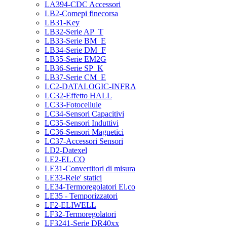
LA394-CDC Accessori
LB2-Comepi finecorsa
LB31-Key
LB32-Serie AP_T
LB33-Serie BM_E
LB34-Serie DM_F
LB35-Serie EM2G
LB36-Serie SP_K
LB37-Serie CM_E
LC2-DATALOGIC-INFRA
LC32-Effetto HALL
LC33-Fotocellule
LC34-Sensori Capacitivi
LC35-Sensori Induttivi
LC36-Sensori Magnetici
LC37-Accessori Sensori
LD2-Datexel
LE2-EL.CO
LE31-Convertitori di misura
LE33-Rele' statici
LE34-Termoregolatori El.co
LE35 - Temporizzatori
LF2-ELIWELL
LF32-Termoregolatori
LF3241-Serie DR40xx