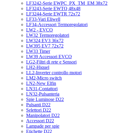
LF3242-Serie EWPC_PX_TM_EM 38x72
LF3243-Serie EWTQ 48x48
LF3244-Serie EWTR 72x72
LF33-Vari Eliwell
LF34-Accessori Termoregolatori
LW2 - EVCO
LW32 Termoregolatori
LW324 EV3 36x72
LW395 EV7 72x72
LW33 Timer
LW39 Accessori EVCO
LG2-Filtri di rete e Sensori
LH2-Hiquel
LL2-Inverter controllo motori
LM2-Micro switch
LN2-New Elfin
LN31-Contattori
LN32-Pulsanteria
Spie Luminose D22
Pulsanti D22
Selettori D22
Manipolatori D22
Accessori D22
Lampade per spie
Etichette D22