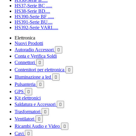
HS36-Serie B.....
HS37-Serie BC .....
HS38-Serie BD....
HS390-Serie BF .....
HS391-Serie BU....
HS392-Serie VARI.....
Elettronica
Nuovi Prodotti
Autoradio Accessori

Conta e Verifica Soldi
Connettori

Contenitori per elettronica

Illuminazione a led

Pulsanteria

GPS

Kit elettronici
Saldatura e Accessori

Trasformatori

Ventilatori

Ricambi Audio e Video

Cavi
