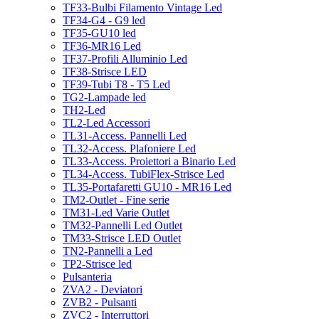
TF33-Bulbi Filamento Vintage Led
TF34-G4 - G9 led
TF35-GU10 led
TF36-MR16 Led
TF37-Profili Alluminio Led
TF38-Strisce LED
TF39-Tubi T8 - T5 Led
TG2-Lampade led
TH2-Led
TL2-Led Accessori
TL31-Access. Pannelli Led
TL32-Access. Plafoniere Led
TL33-Access. Proiettori a Binario Led
TL34-Access. TubiFlex-Strisce Led
TL35-Portafaretti GU10 - MR16 Led
TM2-Outlet - Fine serie
TM31-Led Varie Outlet
TM32-Pannelli Led Outlet
TM33-Strisce LED Outlet
TN2-Pannelli a Led
TP2-Strisce led
Pulsanteria
ZVA2 - Deviatori
ZVB2 - Pulsanti
ZVC2 - Interruttori