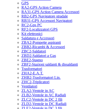
GPS
RA2-GPS Action Camera
RA31-GPS Action Camera Accessori
RB2-GPS Navigatore stradale
RB31-GPS Accessori Navigatori
RC2-Gps PC
RF2-Localizzatori GPS
Kit elettronici
Saldatura e Accessori
ZBA2-Pompette aspiranti
ZBB2-Ricambi & Accessori
ZBC2-Saldatori
ZBD2-Saldatori a Gas
ZBE2-Stagno
ZBF2-Stazioni saldanti & dissaldanti
Trasformatori
ZHA2-E.A.T.
ZHB2-Trasformatori Lin.
ZHC2-Triplicatori
Ventilatori
ZLA2-Ventole in AC
ZLB2-Ventole in AC Radiali
ZLC2-Ventole in DC 2 fili
ZLD2-Ventole in DC Radiali
ZLE2-Ventole in DC 3 fili