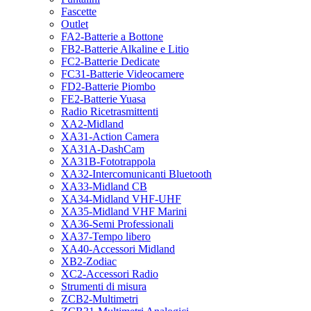
Fascette
Outlet
FA2-Batterie a Bottone
FB2-Batterie Alkaline e Litio
FC2-Batterie Dedicate
FC31-Batterie Videocamere
FD2-Batterie Piombo
FE2-Batterie Yuasa
Radio Ricetrasmittenti
XA2-Midland
XA31-Action Camera
XA31A-DashCam
XA31B-Fototrappola
XA32-Intercomunicanti Bluetooth
XA33-Midland CB
XA34-Midland VHF-UHF
XA35-Midland VHF Marini
XA36-Semi Professionali
XA37-Tempo libero
XA40-Accessori Midland
XB2-Zodiac
XC2-Accessori Radio
Strumenti di misura
ZCB2-Multimetri