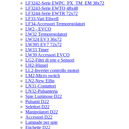
LF3242-Serie EWPC_PX_TM_EM 38x72
LF3243-Serie EWTQ 48x48
LF3244-Serie EWTR 72x72
LF33-Vari Eliwell
LF34-Accessori Termoregolatori
LW2 - EVCO
LW32 Termoregolatori
LW324 EV3 36x72
LW395 EV7 72x72
LW33 Timer
LW39 Accessori EVCO
LG2-Filtri di rete e Sensori
LH2-Hiquel
LL2-Inverter controllo motori
LM2-Micro switch
LN2-New Elfin
LN31-Contattori
LN32-Pulsanteria
Spie Luminose D22
Pulsanti D22
Selettori D22
Manipolatori D22
Accessori D22
Lampade per spie
Etichette D22