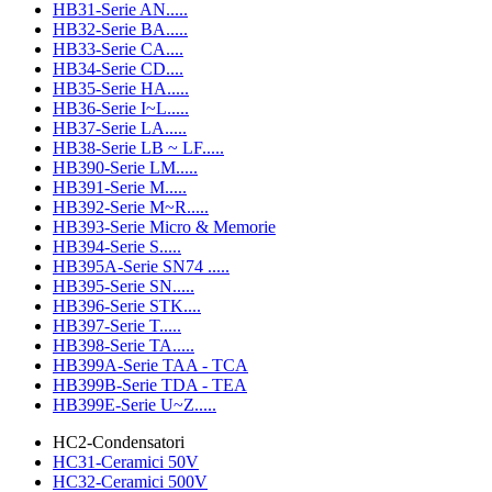
HB31-Serie AN.....
HB32-Serie BA.....
HB33-Serie CA....
HB34-Serie CD....
HB35-Serie HA.....
HB36-Serie I~L.....
HB37-Serie LA.....
HB38-Serie LB ~ LF.....
HB390-Serie LM.....
HB391-Serie M.....
HB392-Serie M~R.....
HB393-Serie Micro & Memorie
HB394-Serie S.....
HB395A-Serie SN74 .....
HB395-Serie SN.....
HB396-Serie STK....
HB397-Serie T.....
HB398-Serie TA.....
HB399A-Serie TAA - TCA
HB399B-Serie TDA - TEA
HB399E-Serie U~Z.....
HC2-Condensatori
HC31-Ceramici 50V
HC32-Ceramici 500V