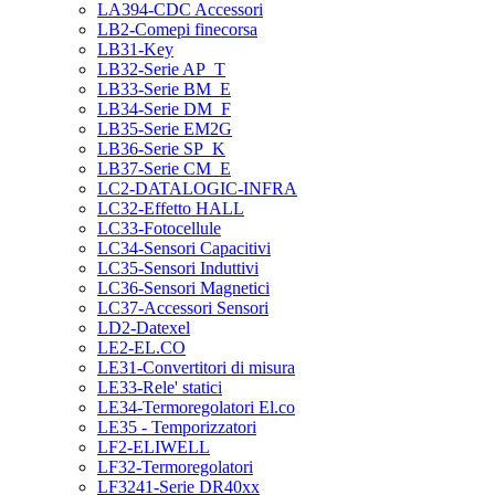
LA394-CDC Accessori
LB2-Comepi finecorsa
LB31-Key
LB32-Serie AP_T
LB33-Serie BM_E
LB34-Serie DM_F
LB35-Serie EM2G
LB36-Serie SP_K
LB37-Serie CM_E
LC2-DATALOGIC-INFRA
LC32-Effetto HALL
LC33-Fotocellule
LC34-Sensori Capacitivi
LC35-Sensori Induttivi
LC36-Sensori Magnetici
LC37-Accessori Sensori
LD2-Datexel
LE2-EL.CO
LE31-Convertitori di misura
LE33-Rele' statici
LE34-Termoregolatori El.co
LE35 - Temporizzatori
LF2-ELIWELL
LF32-Termoregolatori
LF3241-Serie DR40xx