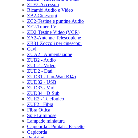
ZLF2-Accessori
Ricambi Audio e Video
ZB2-Cinescopi
ZC2-Testine e puntine Audio
ZE2-Tuner TV
ZD2-Testine Video (VCR)
ZA2-Antenne Telescopiche
ZB31-Zoccoli per cinescopi
Cavi
ZUA2 - Alimentazione
ZUB2 - Audio
ZUC2 - Video
ZUD2 - Dati
ZUD31 - Lan-Wan RJ45
ZUD32 - USB
ZUD33 - Vari
ZUD34 - D-Sub
ZUE2 - Telefonico
ZUF2 - Fibra
Fibra Ottica
Spie Luminose
Lampade miniatura
Capicorda - Puntali - Fascette
Capicorda
Puntalini