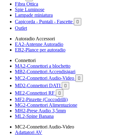
Fibra Ottica
Spie Luminose
Lampade miniatura
Capicorda - Puntali - Fascette

Outlet
Autoradio Accessori
EA2-Antenne Autoradio
EB2-Plance per autoradio
Connettori
MA2-Connettori a blochetto
MB2-Connettori Accendisigari
MC2-Connettori Audio-Video

MD2-Connettori DATI

ME2-Connettori RF

MF2-Pinzette (Coccodrilli)
MG2-Connettori Alimentazione
MH2-Prese Audio 3,5mm
ML2-Spine Banana
MC2-Connettori Audio-Video
Adattatori AV