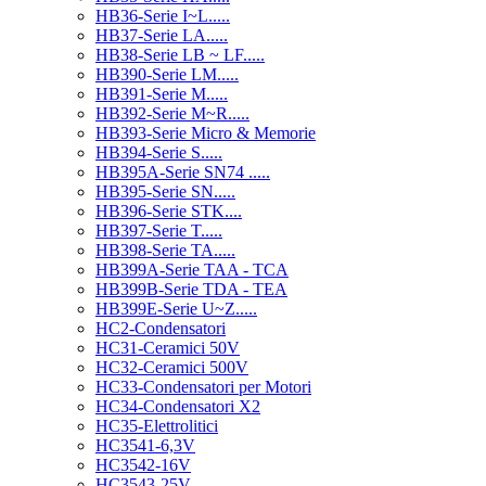
HB36-Serie I~L.....
HB37-Serie LA.....
HB38-Serie LB ~ LF.....
HB390-Serie LM.....
HB391-Serie M.....
HB392-Serie M~R.....
HB393-Serie Micro & Memorie
HB394-Serie S.....
HB395A-Serie SN74 .....
HB395-Serie SN.....
HB396-Serie STK....
HB397-Serie T.....
HB398-Serie TA.....
HB399A-Serie TAA - TCA
HB399B-Serie TDA - TEA
HB399E-Serie U~Z.....
HC2-Condensatori
HC31-Ceramici 50V
HC32-Ceramici 500V
HC33-Condensatori per Motori
HC34-Condensatori X2
HC35-Elettrolitici
HC3541-6,3V
HC3542-16V
HC3543-25V