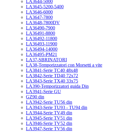
LA3644-5000
LA3645-5200-5400
LA3646-6000
LA3647-7800
LA3648-7800DV
LA36490-7900
LA36491-8800
LA36492-11800
LA36493-11900
LA36494-14000
LA36495-PM21
LA37-SBRINATORI
LA38-Temporizzatori con Morsetti a vite
LA3841-Serie TC40 48x48
LA3842-Serie TD40 72x72
LA3843-Serie TX40 33x75
LA390-Temporizzatori guida Din
LA3941-Serie GU
GZ90 din
LA3942-Serie TU56 din
LA3943-Serie TU93 - TU94 din
LA3944-Serie TV49 din
LA3945-Serie TV51 din
LA3946-Serie TV52 din
LA3947-Serie TV56 din