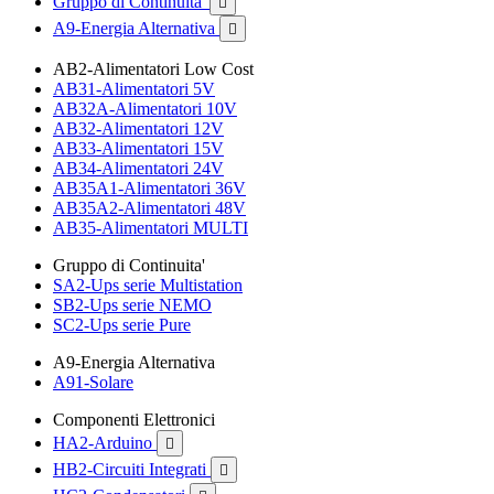
Gruppo di Continuita'

A9-Energia Alternativa

AB2-Alimentatori Low Cost
AB31-Alimentatori 5V
AB32A-Alimentatori 10V
AB32-Alimentatori 12V
AB33-Alimentatori 15V
AB34-Alimentatori 24V
AB35A1-Alimentatori 36V
AB35A2-Alimentatori 48V
AB35-Alimentatori MULTI
Gruppo di Continuita'
SA2-Ups serie Multistation
SB2-Ups serie NEMO
SC2-Ups serie Pure
A9-Energia Alternativa
A91-Solare
Componenti Elettronici
HA2-Arduino

HB2-Circuiti Integrati
