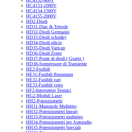
HC4152-400V
HC4153-1000V
HC4154-1500V
HC4155-2000V
HD2-Diodi
HD31-Diac & Tetrode
HD32-Diodi Germanio
HD33-Diodi schottky
HD34-Diodi silicio
HD35-Diodi Varicap
HD36-Diodi Zener
HD37-Ponte di diodi ( Graetz )
HD38-Soppressore di Transiente
HE2-Fusibili
HE31-Fusibili Bussmann
HE32-Fusibili vari
HE33-Fusibili vetro
HF2-Interruttori Termici
HG2-Moduli Laser
HH2-Potenziometri
HH31-Manopole Multigiro
HH32-Potenziometri lineari
HH33-Potenziometri multigiro
HH34-Potenziometri per Autoradio
HH35-Potenziometri Speciali