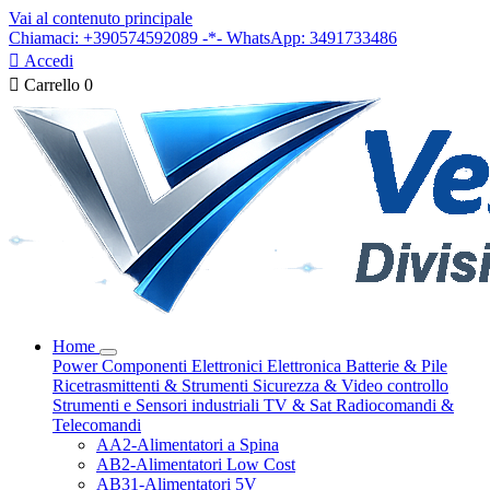
Vai al contenuto principale
Chiamaci: +390574592089 -*- WhatsApp: 3491733486

Accedi

Carrello
0
Home
Power
Componenti Elettronici
Elettronica
Batterie & Pile
Ricetrasmittenti & Strumenti
Sicurezza & Video controllo
Strumenti e Sensori industriali
TV & Sat
Radiocomandi &
Telecomandi
AA2-Alimentatori a Spina
AB2-Alimentatori Low Cost
AB31-Alimentatori 5V