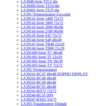
LA3948-Serie TZ12 din
LA39490-Serie TZ24 din
LA39491-Serie TZ25 din
LA391-Temporizzatori Zoccolati
LA39141-Serie 1400 72x72
LA39142-Serie 1800 72x72
LA39143-Serie 2000 96x96
LA39144-Serie 2100 96x96
LA39145-Serie S45 72x72
LA39146-Serie S48 48x48
LA39147-Serie TB48 22x29
LA39148-Serie TB80 22x29
LA391490-Serie TC 48x48
LA391491-Serie TF 22x29
LA391492-Serie TN 39x39
LA391493-Serie TY 72x72
LA392-Termoregolatori
LA39241-RC47 48x48 DOPPIO DISPLAY
LA39242-RC48 48x48
LA39243-RC49 48x48
LA39244-RC91 48x48
LA39245-RD72 72x72
LA39246-RL35 DIN
LA39247-RX02 33x75
LA393-Visualizzatore Digitale