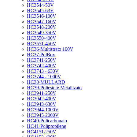
HC3544-50V
HC3545-63V
HC3546-100V
HC3547-160V
HC3548-200V
HC3549-350V
HC3550-400V
HC3551-450V
HC36-Multistrato 100V
HC37-PolBox
HC3741-250V
HC3742-400V
HC3743 - 630V
HC3744 - 1000V
HC38-MULLARD
HC39-Poliestere Metallizato
HC3941-250V
HC3942-400V
HC3943-630V
HC3944-1000V
HC3945-2000V
HC40-Policarbonato
HC41-Polipropilene
HC4151-250V