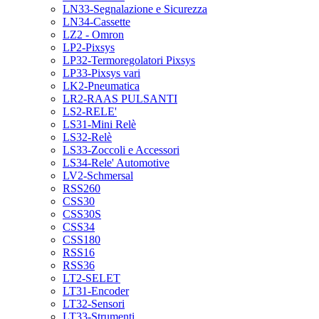
LN33-Segnalazione e Sicurezza
LN34-Cassette
LZ2 - Omron
LP2-Pixsys
LP32-Termoregolatori Pixsys
LP33-Pixsys vari
LK2-Pneumatica
LR2-RAAS PULSANTI
LS2-RELE'
LS31-Mini Relè
LS32-Relè
LS33-Zoccoli e Accessori
LS34-Rele' Automotive
LV2-Schmersal
RSS260
CSS30
CSS30S
CSS34
CSS180
RSS16
RSS36
LT2-SELET
LT31-Encoder
LT32-Sensori
LT33-Strumenti