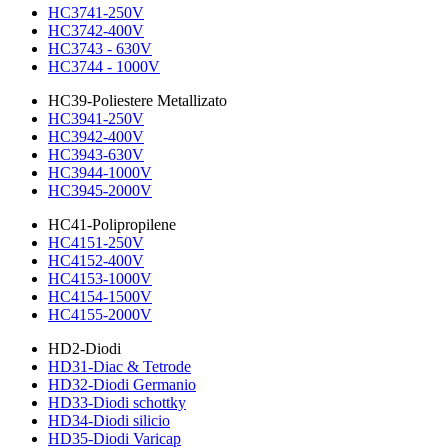
HC3741-250V
HC3742-400V
HC3743 - 630V
HC3744 - 1000V
HC39-Poliestere Metallizato
HC3941-250V
HC3942-400V
HC3943-630V
HC3944-1000V
HC3945-2000V
HC41-Polipropilene
HC4151-250V
HC4152-400V
HC4153-1000V
HC4154-1500V
HC4155-2000V
HD2-Diodi
HD31-Diac & Tetrode
HD32-Diodi Germanio
HD33-Diodi schottky
HD34-Diodi silicio
HD35-Diodi Varicap