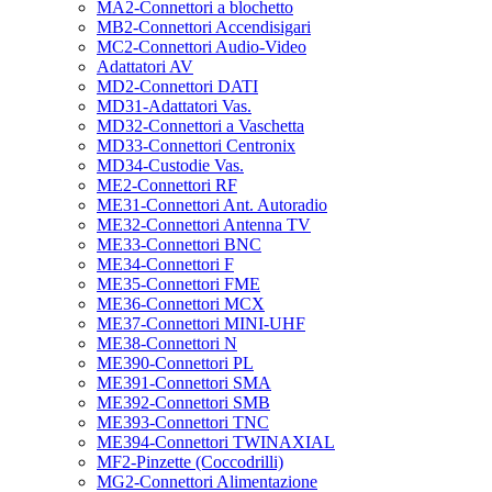
MA2-Connettori a blochetto
MB2-Connettori Accendisigari
MC2-Connettori Audio-Video
Adattatori AV
MD2-Connettori DATI
MD31-Adattatori Vas.
MD32-Connettori a Vaschetta
MD33-Connettori Centronix
MD34-Custodie Vas.
ME2-Connettori RF
ME31-Connettori Ant. Autoradio
ME32-Connettori Antenna TV
ME33-Connettori BNC
ME34-Connettori F
ME35-Connettori FME
ME36-Connettori MCX
ME37-Connettori MINI-UHF
ME38-Connettori N
ME390-Connettori PL
ME391-Connettori SMA
ME392-Connettori SMB
ME393-Connettori TNC
ME394-Connettori TWINAXIAL
MF2-Pinzette (Coccodrilli)
MG2-Connettori Alimentazione