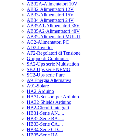
AB32A-Alimentatori 10V
AB32-Alimentatori 12V
AB33-Alimentatori 15V
AB34-Alimentatori 24V
AB35A1-Alimentatori 36V
AB35A2-Alimentatori 48V
AB35-Alimentatori MULTI
AC2-Alimentatori PC
AD2-Inverter
AF2-Regolatori di Tensione
Gruppo di Continuita'
SA2-Ups serie Multistation
SB2-Ups serie NEMO
SC2-Ups serie Pure
A9-Energia Alternativa
A91-Solare
HA2-Arduino
HA31-Sensori per Arduino
HA32-Shields Arduino
HB2-Circuiti Integrati
HB31-Serie AN.....
HB32-Serie BA.....
HB33-Serie CA....
HB34-Serie CD....
HB35-Serie HA.....