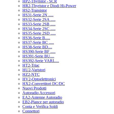
HP2-Thyristor - SCR
HR2-Thyristor e Diodi Hi-Power
HS2-Transistor
HS31-Serie 2N .....
HS32-Serie 2SA .....
HS33-Serie 2SB .....
HS34-Serie 2SC .....
HS35-Serie 2SD .....
HS36-Serie B.....
HS37-Serie BC .....
HS38-Serie BD....
HS390-Serie BF .....
HS391-Serie BU....
HS392-Serie VARI.....
HT2-Triac
HU2-Varistori
HZ2-NTC
HV2-Optoelettronici
HX2-Convertitori DC/DC
Nuovi Prodotti
Autoradio Accessori
EA2-Antenne Autoradio
EB2-Plance per autoradio
Conta e Verifica Soldi
Connettori