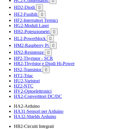
HC2-Condensatori

HD2-Diodi

HE2-Fusibili

HF2-Interruttori Termici
HG2-Moduli Laser
HH2-Potenziometri

HL2-Powerblock

HM2-Raspberry Pi

HN2-Resistenze

HP2-Thyristor - SCR
HR2-Thyristor e Diodi Hi-Power
HS2-Transistor

HT2-Triac
HU2-Varistori
HZ2-NTC
HV2-Optoelettronici
HX2-Convertitori DC/DC
HA2-Arduino
HA31-Sensori per Arduino
HA32-Shields Arduino
HB2-Circuiti Integrati