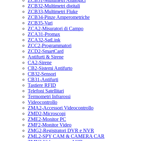
ZCB31-Multimetri Analogici
ZCB32-Multimetri digitali
ZCB33-Multimetri Fluke
ZCB34-Pinze Amperometriche
ZCB35-Vari
ZCA2-Misuratori di Campo
ZCA31-Promax
ZCA32-SatLink
ZCC2-Programmatori
ZCD2-SmartCard
Antifurti & Sirene
CA2-Sirene
CB2-Sistemi Antifurto
CB32-Sensori
CB31-Antifurti
Tastiere RFID
Telefoni Satellitari
Termometri Infrarossi
Videocontrollo
ZMA2-Accessori Videocontrollo
ZMD2-Microscopi
ZME2-Monitor PC
ZMF2-Monitor Video
ZMG2-Registratori DVR e NVR
ZML2-SPY CAM & CAMERA CAR