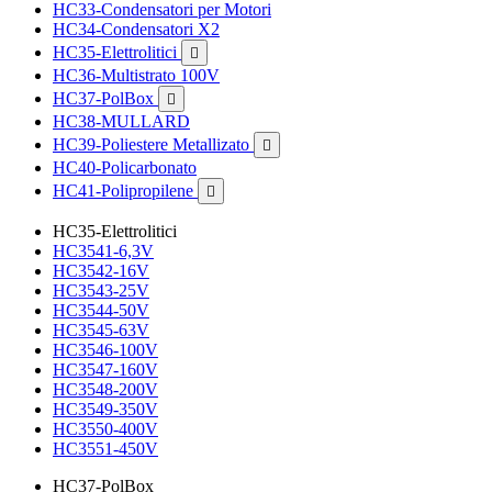
HC33-Condensatori per Motori
HC34-Condensatori X2
HC35-Elettrolitici

HC36-Multistrato 100V
HC37-PolBox

HC38-MULLARD
HC39-Poliestere Metallizato

HC40-Policarbonato
HC41-Polipropilene

HC35-Elettrolitici
HC3541-6,3V
HC3542-16V
HC3543-25V
HC3544-50V
HC3545-63V
HC3546-100V
HC3547-160V
HC3548-200V
HC3549-350V
HC3550-400V
HC3551-450V
HC37-PolBox