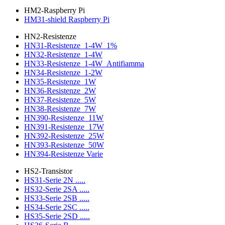
HM2-Raspberry Pi
HM31-shield Raspberry Pi
HN2-Resistenze
HN31-Resistenze_1-4W_1%
HN32-Resistenze_1-4W
HN33-Resistenze_1-4W_Antifiamma
HN34-Resistenze_1-2W
HN35-Resistenze_1W
HN36-Resistenze_2W
HN37-Resistenze_5W
HN38-Resistenze_7W
HN390-Resistenze_11W
HN391-Resistenze_17W
HN392-Resistenze_25W
HN393-Resistenze_50W
HN394-Resistenze Varie
HS2-Transistor
HS31-Serie 2N .....
HS32-Serie 2SA .....
HS33-Serie 2SB .....
HS34-Serie 2SC .....
HS35-Serie 2SD .....