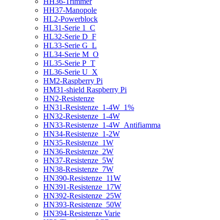
HH36-Trimmer
HH37-Manopole
HL2-Powerblock
HL31-Serie 1_C
HL32-Serie D_F
HL33-Serie G_L
HL34-Serie M_O
HL35-Serie P_T
HL36-Serie U_X
HM2-Raspberry Pi
HM31-shield Raspberry Pi
HN2-Resistenze
HN31-Resistenze_1-4W_1%
HN32-Resistenze_1-4W
HN33-Resistenze_1-4W_Antifiamma
HN34-Resistenze_1-2W
HN35-Resistenze_1W
HN36-Resistenze_2W
HN37-Resistenze_5W
HN38-Resistenze_7W
HN390-Resistenze_11W
HN391-Resistenze_17W
HN392-Resistenze_25W
HN393-Resistenze_50W
HN394-Resistenze Varie