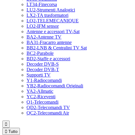
LT34-Finecorsa
LU2-Strumenti Analogici
LX2-TA trasformatori
LQ2-TELEMECANIQUE
LO2-IFM sensor
Antenne e accessori TV-Sat
BA2-Antenne TV
BA31-Fracarro antenne
BB2-LNB & Centralini TV Sat
BC2-Parabole
BD2-Staffe e accessori
Decoder DVB-S
Decoder DVB-T
Supporti TV
Y1-Radiocomandi
YB2-Radiocomandi Originali
YA2-Allmatic
YC2-Riceventi
Q1-Telecomandi
QD2-Telecomandi TV
QC2-Telecomandi Air


Tutto