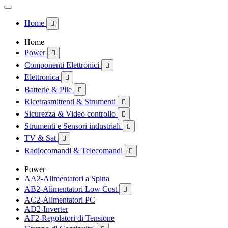
Home

Home
Power

Componenti Elettronici

Elettronica

Batterie & Pile

Ricetrasmittenti & Strumenti

Sicurezza & Video controllo

Strumenti e Sensori industriali

TV & Sat

Radiocomandi & Telecomandi

Power
AA2-Alimentatori a Spina
AB2-Alimentatori Low Cost

AC2-Alimentatori PC
AD2-Inverter
AF2-Regolatori di Tensione