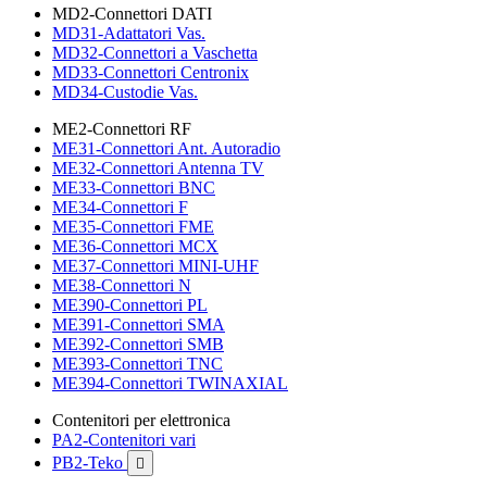
MD2-Connettori DATI
MD31-Adattatori Vas.
MD32-Connettori a Vaschetta
MD33-Connettori Centronix
MD34-Custodie Vas.
ME2-Connettori RF
ME31-Connettori Ant. Autoradio
ME32-Connettori Antenna TV
ME33-Connettori BNC
ME34-Connettori F
ME35-Connettori FME
ME36-Connettori MCX
ME37-Connettori MINI-UHF
ME38-Connettori N
ME390-Connettori PL
ME391-Connettori SMA
ME392-Connettori SMB
ME393-Connettori TNC
ME394-Connettori TWINAXIAL
Contenitori per elettronica
PA2-Contenitori vari
PB2-Teko
