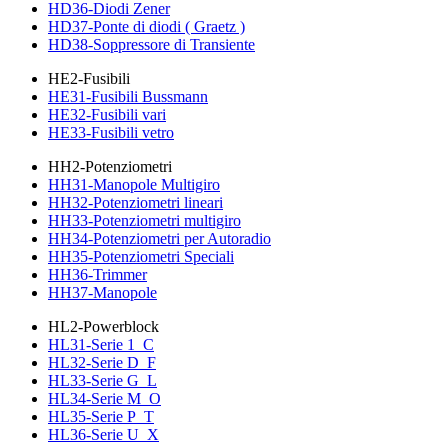
HD36-Diodi Zener
HD37-Ponte di diodi ( Graetz )
HD38-Soppressore di Transiente
HE2-Fusibili
HE31-Fusibili Bussmann
HE32-Fusibili vari
HE33-Fusibili vetro
HH2-Potenziometri
HH31-Manopole Multigiro
HH32-Potenziometri lineari
HH33-Potenziometri multigiro
HH34-Potenziometri per Autoradio
HH35-Potenziometri Speciali
HH36-Trimmer
HH37-Manopole
HL2-Powerblock
HL31-Serie 1_C
HL32-Serie D_F
HL33-Serie G_L
HL34-Serie M_O
HL35-Serie P_T
HL36-Serie U_X