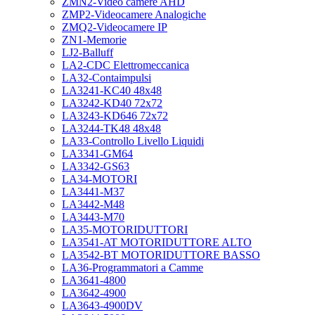
ZMN2-Video camere AHD
ZMP2-Videocamere Analogiche
ZMQ2-Videocamere IP
ZN1-Memorie
LJ2-Balluff
LA2-CDC Elettromeccanica
LA32-Contaimpulsi
LA3241-KC40 48x48
LA3242-KD40 72x72
LA3243-KD646 72x72
LA3244-TK48 48x48
LA33-Controllo Livello Liquidi
LA3341-GM64
LA3342-GS63
LA34-MOTORI
LA3441-M37
LA3442-M48
LA3443-M70
LA35-MOTORIDUTTORI
LA3541-AT MOTORIDUTTORE ALTO
LA3542-BT MOTORIDUTTORE BASSO
LA36-Programmatori a Camme
LA3641-4800
LA3642-4900
LA3643-4900DV