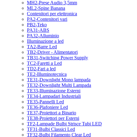
MH2-Prese Audio 3,5mm
ML2-Spine Banana
Contenitori per elettronica
PA2-Contenitori vari
PB2-Teko
PA31-ABS
PA32-Alluminio
Illuminazione a led
TA2-Barre Led
TB2-Driver - Alimentatori
TB31-Switching Power Supply
TC2-Faretti a Led
TD2-Fari a led
TE2-Illuminotecnica
TE31-Downlight Mono lampada
TE32-Downlight Multi Lampada
TE33-Illuminazione Esterni
TE34-Lampadari Industriali
TE35-Pannelli Led
TE36-Plafoniere Led
TE37-Proiettori a Binario
TE38-Proiettori per Esterni
TF2-Lampade Bulbi Strisce Tubi LED
TF31-Bulbi Classici Led
TF32-Bulbi Filamento Clear Led