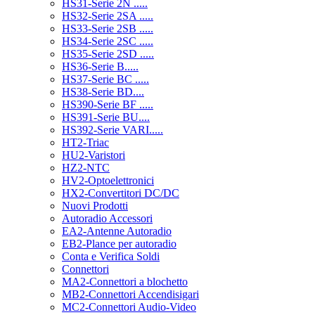
HS31-Serie 2N .....
HS32-Serie 2SA .....
HS33-Serie 2SB .....
HS34-Serie 2SC .....
HS35-Serie 2SD .....
HS36-Serie B.....
HS37-Serie BC .....
HS38-Serie BD....
HS390-Serie BF .....
HS391-Serie BU....
HS392-Serie VARI.....
HT2-Triac
HU2-Varistori
HZ2-NTC
HV2-Optoelettronici
HX2-Convertitori DC/DC
Nuovi Prodotti
Autoradio Accessori
EA2-Antenne Autoradio
EB2-Plance per autoradio
Conta e Verifica Soldi
Connettori
MA2-Connettori a blochetto
MB2-Connettori Accendisigari
MC2-Connettori Audio-Video