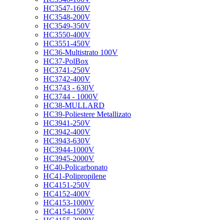
HC3547-160V
HC3548-200V
HC3549-350V
HC3550-400V
HC3551-450V
HC36-Multistrato 100V
HC37-PolBox
HC3741-250V
HC3742-400V
HC3743 - 630V
HC3744 - 1000V
HC38-MULLARD
HC39-Poliestere Metallizato
HC3941-250V
HC3942-400V
HC3943-630V
HC3944-1000V
HC3945-2000V
HC40-Policarbonato
HC41-Polipropilene
HC4151-250V
HC4152-400V
HC4153-1000V
HC4154-1500V