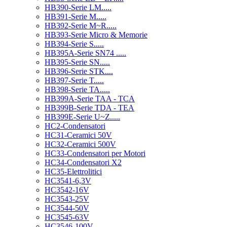
HB390-Serie LM.....
HB391-Serie M.....
HB392-Serie M~R.....
HB393-Serie Micro & Memorie
HB394-Serie S.....
HB395A-Serie SN74 .....
HB395-Serie SN.....
HB396-Serie STK....
HB397-Serie T.....
HB398-Serie TA.....
HB399A-Serie TAA - TCA
HB399B-Serie TDA - TEA
HB399E-Serie U~Z.....
HC2-Condensatori
HC31-Ceramici 50V
HC32-Ceramici 500V
HC33-Condensatori per Motori
HC34-Condensatori X2
HC35-Elettrolitici
HC3541-6,3V
HC3542-16V
HC3543-25V
HC3544-50V
HC3545-63V
HC3546-100V