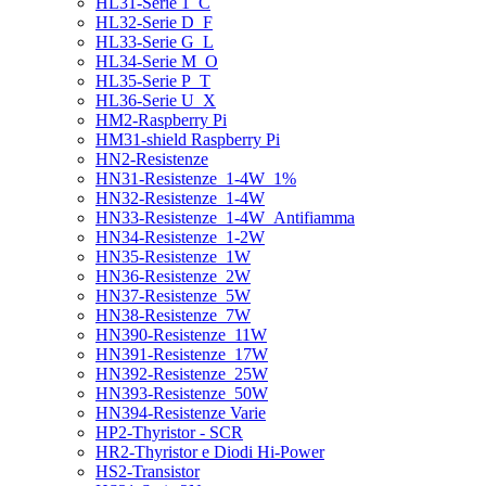
HL31-Serie 1_C
HL32-Serie D_F
HL33-Serie G_L
HL34-Serie M_O
HL35-Serie P_T
HL36-Serie U_X
HM2-Raspberry Pi
HM31-shield Raspberry Pi
HN2-Resistenze
HN31-Resistenze_1-4W_1%
HN32-Resistenze_1-4W
HN33-Resistenze_1-4W_Antifiamma
HN34-Resistenze_1-2W
HN35-Resistenze_1W
HN36-Resistenze_2W
HN37-Resistenze_5W
HN38-Resistenze_7W
HN390-Resistenze_11W
HN391-Resistenze_17W
HN392-Resistenze_25W
HN393-Resistenze_50W
HN394-Resistenze Varie
HP2-Thyristor - SCR
HR2-Thyristor e Diodi Hi-Power
HS2-Transistor