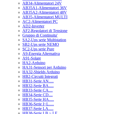
AB34-Alimentatori 24V
AB35A1-Alimentatori 36V
AB35A2-Alimentatori 48V
AB35-Alimentatori MULTI
AC2-Alimentatori PC
AD2-Inverter
AF2-Regolatori di Tensione
Gruppo di Continuita'
SA2-Ups serie Multistation
SB2-Ups serie NEMO
SC2-Ups serie Pure
A9-Energia Alternativa
A91-Solare
HA2-Arduino
HA31-Sensori per Arduino
HA32-Shields Arduino
HB2-Circuiti Integrati
HB31-Serie AN.....
HB32-Serie BA.....
HB33-Serie CA....
HB34-Serie CD....
HB35-Serie HA.....
HB36-Serie I~L.....
HB37-Serie LA.....
HB38-Serie LB ~ LF.....