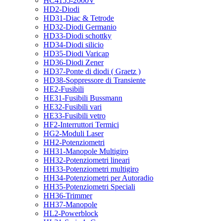
HC4155-2000V
HD2-Diodi
HD31-Diac & Tetrode
HD32-Diodi Germanio
HD33-Diodi schottky
HD34-Diodi silicio
HD35-Diodi Varicap
HD36-Diodi Zener
HD37-Ponte di diodi ( Graetz )
HD38-Soppressore di Transiente
HE2-Fusibili
HE31-Fusibili Bussmann
HE32-Fusibili vari
HE33-Fusibili vetro
HF2-Interruttori Termici
HG2-Moduli Laser
HH2-Potenziometri
HH31-Manopole Multigiro
HH32-Potenziometri lineari
HH33-Potenziometri multigiro
HH34-Potenziometri per Autoradio
HH35-Potenziometri Speciali
HH36-Trimmer
HH37-Manopole
HL2-Powerblock