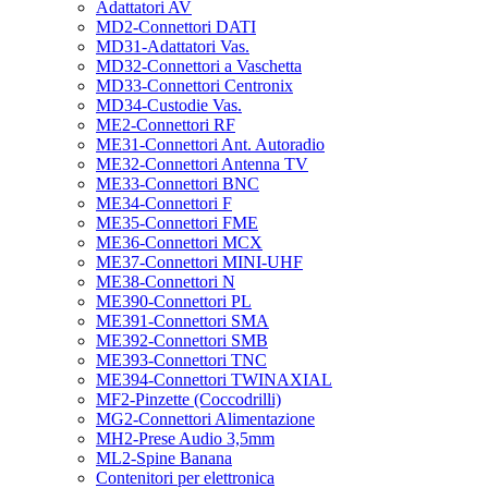
Adattatori AV
MD2-Connettori DATI
MD31-Adattatori Vas.
MD32-Connettori a Vaschetta
MD33-Connettori Centronix
MD34-Custodie Vas.
ME2-Connettori RF
ME31-Connettori Ant. Autoradio
ME32-Connettori Antenna TV
ME33-Connettori BNC
ME34-Connettori F
ME35-Connettori FME
ME36-Connettori MCX
ME37-Connettori MINI-UHF
ME38-Connettori N
ME390-Connettori PL
ME391-Connettori SMA
ME392-Connettori SMB
ME393-Connettori TNC
ME394-Connettori TWINAXIAL
MF2-Pinzette (Coccodrilli)
MG2-Connettori Alimentazione
MH2-Prese Audio 3,5mm
ML2-Spine Banana
Contenitori per elettronica