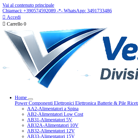
Vai al contenuto principale
Chiamaci: +390574592089 -*- WhatsApp: 3491733486

Accedi

Carrello
0
Home
Power
Componenti Elettronici
Elettronica
Batterie & Pile
Ricet
AA2-Alimentatori a Spina
AB2-Alimentatori Low Cost
AB31-Alimentatori 5V
AB32A-Alimentatori 10V
AB32-Alimentatori 12V
AB33-Alimentatori 15V