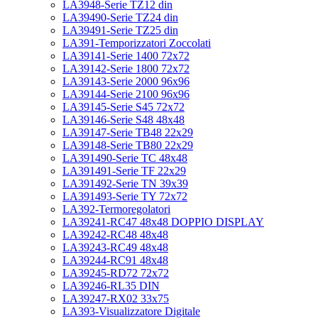
LA3948-Serie TZ12 din
LA39490-Serie TZ24 din
LA39491-Serie TZ25 din
LA391-Temporizzatori Zoccolati
LA39141-Serie 1400 72x72
LA39142-Serie 1800 72x72
LA39143-Serie 2000 96x96
LA39144-Serie 2100 96x96
LA39145-Serie S45 72x72
LA39146-Serie S48 48x48
LA39147-Serie TB48 22x29
LA39148-Serie TB80 22x29
LA391490-Serie TC 48x48
LA391491-Serie TF 22x29
LA391492-Serie TN 39x39
LA391493-Serie TY 72x72
LA392-Termoregolatori
LA39241-RC47 48x48 DOPPIO DISPLAY
LA39242-RC48 48x48
LA39243-RC49 48x48
LA39244-RC91 48x48
LA39245-RD72 72x72
LA39246-RL35 DIN
LA39247-RX02 33x75
LA393-Visualizzatore Digitale