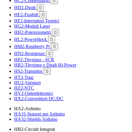
HC2-Condensatori

HD2-Diodi

HE2-Fusibili

HF2-Interruttori Termici
HG2-Moduli Laser
HH2-Potenziometri

HL2-Powerblock

HM2-Raspberry Pi

HN2-Resistenze

HP2-Thyristor - SCR
HR2-Thyristor e Diodi Hi-Power
HS2-Transistor

HT2-Triac
HU2-Varistori
HZ2-NTC
HV2-Optoelettronici
HX2-Convertitori DC/DC
HA2-Arduino
HA31-Sensori per Arduino
HA32-Shields Arduino
HB2-Circuiti Integrati