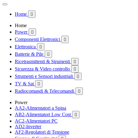
Home

Home
Power

Componenti Elettronici

Elettronica

Batterie & Pile

Ricetrasmittenti & Strumenti

Sicurezza & Video controllo

Strumenti e Sensori industriali

TV & Sat

Radiocomandi & Telecomandi

Power
AA2-Alimentatori a Spina
AB2-Alimentatori Low Cost

AC2-Alimentatori PC
AD2-Inverter
AF2-Regolatori di Tensione