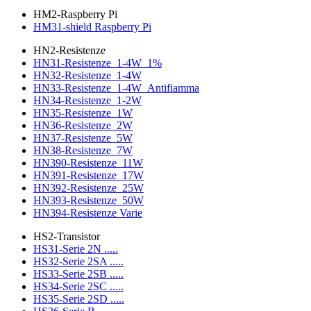
HM2-Raspberry Pi
HM31-shield Raspberry Pi
HN2-Resistenze
HN31-Resistenze_1-4W_1%
HN32-Resistenze_1-4W
HN33-Resistenze_1-4W_Antifiamma
HN34-Resistenze_1-2W
HN35-Resistenze_1W
HN36-Resistenze_2W
HN37-Resistenze_5W
HN38-Resistenze_7W
HN390-Resistenze_11W
HN391-Resistenze_17W
HN392-Resistenze_25W
HN393-Resistenze_50W
HN394-Resistenze Varie
HS2-Transistor
HS31-Serie 2N .....
HS32-Serie 2SA .....
HS33-Serie 2SB .....
HS34-Serie 2SC .....
HS35-Serie 2SD .....