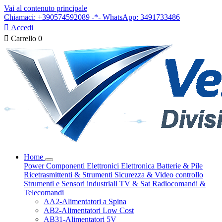
Vai al contenuto principale
Chiamaci: +390574592089 -*- WhatsApp: 3491733486

Accedi

Carrello
0
Home
Power
Componenti Elettronici
Elettronica
Batterie & Pile
Ricetrasmittenti & Strumenti
Sicurezza & Video controllo
Strumenti e Sensori industriali
TV & Sat
Radiocomandi &
Telecomandi
AA2-Alimentatori a Spina
AB2-Alimentatori Low Cost
AB31-Alimentatori 5V