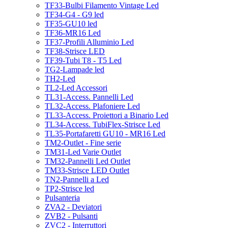
TF33-Bulbi Filamento Vintage Led
TF34-G4 - G9 led
TF35-GU10 led
TF36-MR16 Led
TF37-Profili Alluminio Led
TF38-Strisce LED
TF39-Tubi T8 - T5 Led
TG2-Lampade led
TH2-Led
TL2-Led Accessori
TL31-Access. Pannelli Led
TL32-Access. Plafoniere Led
TL33-Access. Proiettori a Binario Led
TL34-Access. TubiFlex-Strisce Led
TL35-Portafaretti GU10 - MR16 Led
TM2-Outlet - Fine serie
TM31-Led Varie Outlet
TM32-Pannelli Led Outlet
TM33-Strisce LED Outlet
TN2-Pannelli a Led
TP2-Strisce led
Pulsanteria
ZVA2 - Deviatori
ZVB2 - Pulsanti
ZVC2 - Interruttori