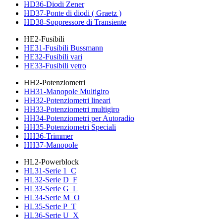
HD36-Diodi Zener
HD37-Ponte di diodi ( Graetz )
HD38-Soppressore di Transiente
HE2-Fusibili
HE31-Fusibili Bussmann
HE32-Fusibili vari
HE33-Fusibili vetro
HH2-Potenziometri
HH31-Manopole Multigiro
HH32-Potenziometri lineari
HH33-Potenziometri multigiro
HH34-Potenziometri per Autoradio
HH35-Potenziometri Speciali
HH36-Trimmer
HH37-Manopole
HL2-Powerblock
HL31-Serie 1_C
HL32-Serie D_F
HL33-Serie G_L
HL34-Serie M_O
HL35-Serie P_T
HL36-Serie U_X