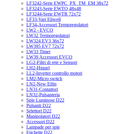
LF3242-Serie EWPC_PX_TM_EM 38x72
LF3243-Serie EWTQ 48x48
LF3244-Serie EWTR 72x72
LF33-Vari Eliwell
LF34-Accessori Termoregolatori
LW2 - EVCO
LW32 Termoregolatori
LW324 EV3 36x72
LW395 EV7 72x72
LW33 Timer
LW39 Accessori EVCO
LG2-Filtri di rete e Sensori
LH2-Hiquel
LL2-Inverter controllo motori
LM2-Micro switch
LN2-New Elfin
LN31-Contattori
LN32-Pulsanteria
Spie Luminose D22
Pulsanti D22
Selettori D22
Manipolatori D22
Accessori D22
Lampade per spie
Etichette D22