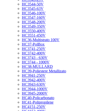
HC3544-50V
HC3545-63V
HC3546-100V
HC3547-160V
HC3548-200V
HC3549-350V
HC3550-400V
HC3551-450V
HC36-Multistrato 100V
HC37-PolBox
HC3741-250V
HC3742-400V
HC3743 - 630V
HC3744 - 1000V
HC38-MULLARD
HC39-Poliestere Metallizato
HC3941-250V
HC3942-400V
HC3943-630V
HC3944-1000V
HC3945-2000V
HC40-Policarbonato
HC41-Polipropilene
HC4151-250V