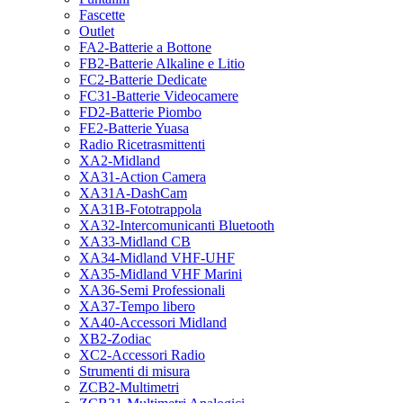
Fascette
Outlet
FA2-Batterie a Bottone
FB2-Batterie Alkaline e Litio
FC2-Batterie Dedicate
FC31-Batterie Videocamere
FD2-Batterie Piombo
FE2-Batterie Yuasa
Radio Ricetrasmittenti
XA2-Midland
XA31-Action Camera
XA31A-DashCam
XA31B-Fototrappola
XA32-Intercomunicanti Bluetooth
XA33-Midland CB
XA34-Midland VHF-UHF
XA35-Midland VHF Marini
XA36-Semi Professionali
XA37-Tempo libero
XA40-Accessori Midland
XB2-Zodiac
XC2-Accessori Radio
Strumenti di misura
ZCB2-Multimetri