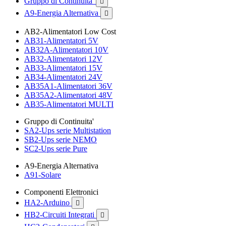
Gruppo di Continuita'

A9-Energia Alternativa

AB2-Alimentatori Low Cost
AB31-Alimentatori 5V
AB32A-Alimentatori 10V
AB32-Alimentatori 12V
AB33-Alimentatori 15V
AB34-Alimentatori 24V
AB35A1-Alimentatori 36V
AB35A2-Alimentatori 48V
AB35-Alimentatori MULTI
Gruppo di Continuita'
SA2-Ups serie Multistation
SB2-Ups serie NEMO
SC2-Ups serie Pure
A9-Energia Alternativa
A91-Solare
Componenti Elettronici
HA2-Arduino

HB2-Circuiti Integrati
