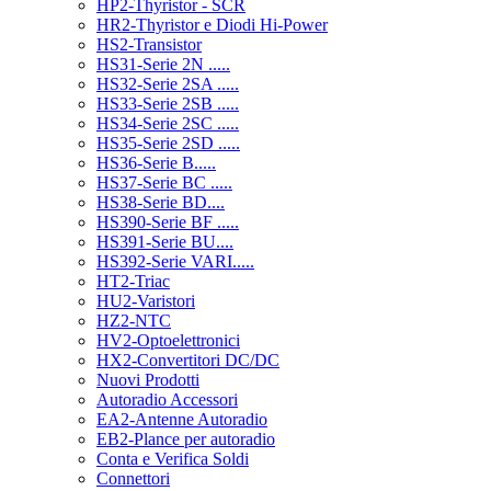
HP2-Thyristor - SCR
HR2-Thyristor e Diodi Hi-Power
HS2-Transistor
HS31-Serie 2N .....
HS32-Serie 2SA .....
HS33-Serie 2SB .....
HS34-Serie 2SC .....
HS35-Serie 2SD .....
HS36-Serie B.....
HS37-Serie BC .....
HS38-Serie BD....
HS390-Serie BF .....
HS391-Serie BU....
HS392-Serie VARI.....
HT2-Triac
HU2-Varistori
HZ2-NTC
HV2-Optoelettronici
HX2-Convertitori DC/DC
Nuovi Prodotti
Autoradio Accessori
EA2-Antenne Autoradio
EB2-Plance per autoradio
Conta e Verifica Soldi
Connettori