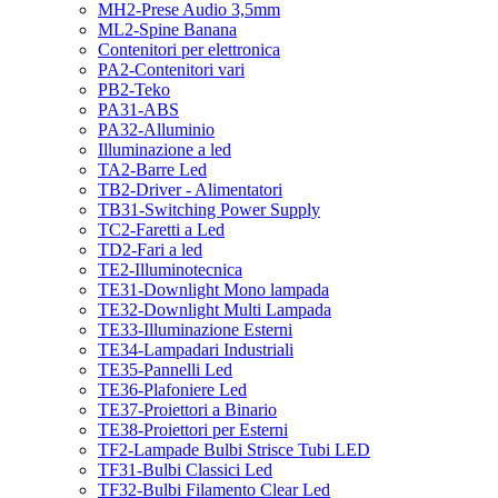
MH2-Prese Audio 3,5mm
ML2-Spine Banana
Contenitori per elettronica
PA2-Contenitori vari
PB2-Teko
PA31-ABS
PA32-Alluminio
Illuminazione a led
TA2-Barre Led
TB2-Driver - Alimentatori
TB31-Switching Power Supply
TC2-Faretti a Led
TD2-Fari a led
TE2-Illuminotecnica
TE31-Downlight Mono lampada
TE32-Downlight Multi Lampada
TE33-Illuminazione Esterni
TE34-Lampadari Industriali
TE35-Pannelli Led
TE36-Plafoniere Led
TE37-Proiettori a Binario
TE38-Proiettori per Esterni
TF2-Lampade Bulbi Strisce Tubi LED
TF31-Bulbi Classici Led
TF32-Bulbi Filamento Clear Led