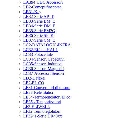
LA394-CDC Accessori
LB2-Comepi finecorsa
LB31-Key
LB32-Serie AP_T
LB33-Serie BM_E
LB34-Serie DM_F
LB35-Serie EM2G
LB36-Serie SP_K
LB37-Serie CM_E
LC2-DATALOGIC-INFRA
LC32-Effetto HALL
LC33-Fotocellule
LC34-Sensori Capacitivi
LC35-Sensori Induttivi
LC36-Sensori Magnetici
LC37-Accessori Sensori
LD2-Datexel
LE2-EL.CO
LE31-Convertitori di misura
LE33-Rele' statici
LE34-Termoregolatori El.co
LE35 - Temporizzatori
LF2-ELIWELL
LF32-Termoregolatori
LF3241-Serie DR40xx