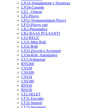
LN33-Segnalazione e Sicurezza
LN34-Cassette
LZ2 - Omron
LP2-Pixsys
LP32-Termoregolatori Pixsys
LP33-Pixsys vari
LK2-Pneumatica
LR2-RAAS PULSANTI
LS2-RELE'
LS31-Mini Relè
LS32-Relè
LS33-Zoccoli e Accessori
LS34-Rele' Automotive
LV2-Schmersal
RSS260
CSS30
CSS30S
CSS34
CSS180
RSS16
RSS36
LT2-SELET
LT31-Encoder
LT32-Sensori
LT33-Strumenti