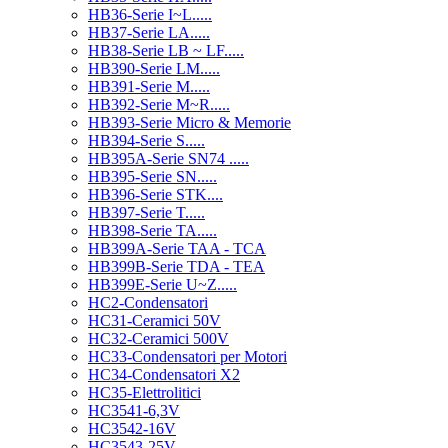
HB36-Serie I~L.....
HB37-Serie LA.....
HB38-Serie LB ~ LF.....
HB390-Serie LM.....
HB391-Serie M.....
HB392-Serie M~R.....
HB393-Serie Micro & Memorie
HB394-Serie S.....
HB395A-Serie SN74 .....
HB395-Serie SN.....
HB396-Serie STK....
HB397-Serie T.....
HB398-Serie TA.....
HB399A-Serie TAA - TCA
HB399B-Serie TDA - TEA
HB399E-Serie U~Z.....
HC2-Condensatori
HC31-Ceramici 50V
HC32-Ceramici 500V
HC33-Condensatori per Motori
HC34-Condensatori X2
HC35-Elettrolitici
HC3541-6,3V
HC3542-16V
HC3543-25V