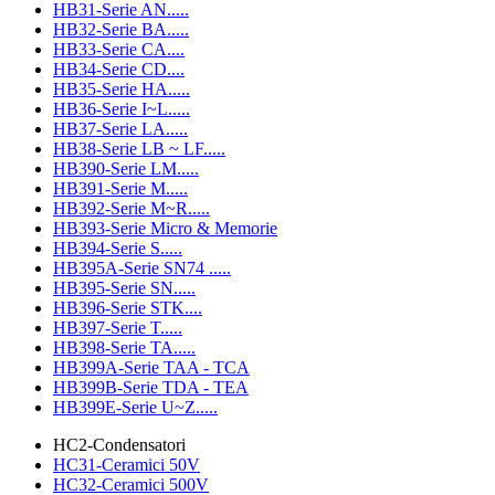
HB31-Serie AN.....
HB32-Serie BA.....
HB33-Serie CA....
HB34-Serie CD....
HB35-Serie HA.....
HB36-Serie I~L.....
HB37-Serie LA.....
HB38-Serie LB ~ LF.....
HB390-Serie LM.....
HB391-Serie M.....
HB392-Serie M~R.....
HB393-Serie Micro & Memorie
HB394-Serie S.....
HB395A-Serie SN74 .....
HB395-Serie SN.....
HB396-Serie STK....
HB397-Serie T.....
HB398-Serie TA.....
HB399A-Serie TAA - TCA
HB399B-Serie TDA - TEA
HB399E-Serie U~Z.....
HC2-Condensatori
HC31-Ceramici 50V
HC32-Ceramici 500V