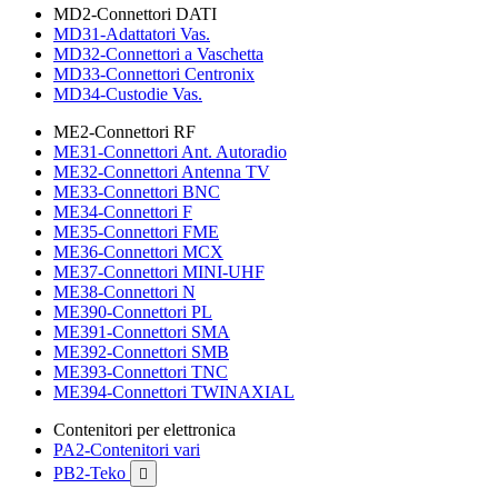
MD2-Connettori DATI
MD31-Adattatori Vas.
MD32-Connettori a Vaschetta
MD33-Connettori Centronix
MD34-Custodie Vas.
ME2-Connettori RF
ME31-Connettori Ant. Autoradio
ME32-Connettori Antenna TV
ME33-Connettori BNC
ME34-Connettori F
ME35-Connettori FME
ME36-Connettori MCX
ME37-Connettori MINI-UHF
ME38-Connettori N
ME390-Connettori PL
ME391-Connettori SMA
ME392-Connettori SMB
ME393-Connettori TNC
ME394-Connettori TWINAXIAL
Contenitori per elettronica
PA2-Contenitori vari
PB2-Teko
