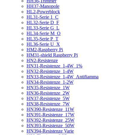
HH36-Trimmer
HH37-Manopole
HL2-Powerblock
HL31-Serie 1_C
HL32-Serie D_F
HL33-Serie G_L
HL34-Serie M_O
HL35-Serie P_T
HL36-Serie U_X
HM2-Raspberry Pi
HM31-shield Raspberry Pi
HN2-Resistenze
HN31-Resistenze_1-4W_1%
HN32-Resistenze_1-4W
HN33-Resistenze_1-4W_Antifiamma
HN34-Resistenze_1-2W
HN35-Resistenze_1W
HN36-Resistenze_2W
HN37-Resistenze_5W
HN38-Resistenze_7W
HN390-Resistenze_11W
HN391-Resistenze_17W
HN392-Resistenze_25W
HN393-Resistenze_50W
HN394-Resistenze Varie