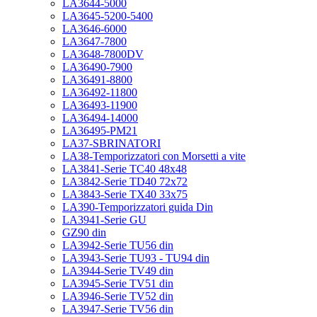
LA3644-5000
LA3645-5200-5400
LA3646-6000
LA3647-7800
LA3648-7800DV
LA36490-7900
LA36491-8800
LA36492-11800
LA36493-11900
LA36494-14000
LA36495-PM21
LA37-SBRINATORI
LA38-Temporizzatori con Morsetti a vite
LA3841-Serie TC40 48x48
LA3842-Serie TD40 72x72
LA3843-Serie TX40 33x75
LA390-Temporizzatori guida Din
LA3941-Serie GU
GZ90 din
LA3942-Serie TU56 din
LA3943-Serie TU93 - TU94 din
LA3944-Serie TV49 din
LA3945-Serie TV51 din
LA3946-Serie TV52 din
LA3947-Serie TV56 din