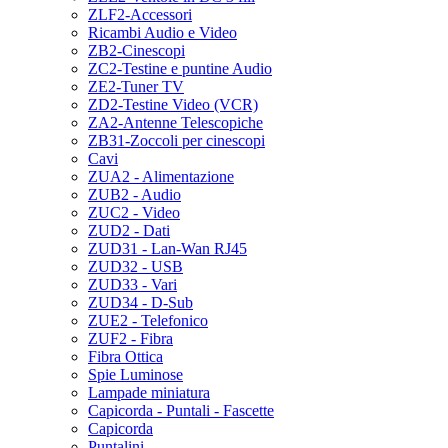
ZLF2-Accessori
Ricambi Audio e Video
ZB2-Cinescopi
ZC2-Testine e puntine Audio
ZE2-Tuner TV
ZD2-Testine Video (VCR)
ZA2-Antenne Telescopiche
ZB31-Zoccoli per cinescopi
Cavi
ZUA2 - Alimentazione
ZUB2 - Audio
ZUC2 - Video
ZUD2 - Dati
ZUD31 - Lan-Wan RJ45
ZUD32 - USB
ZUD33 - Vari
ZUD34 - D-Sub
ZUE2 - Telefonico
ZUF2 - Fibra
Fibra Ottica
Spie Luminose
Lampade miniatura
Capicorda - Puntali - Fascette
Capicorda
Puntalini