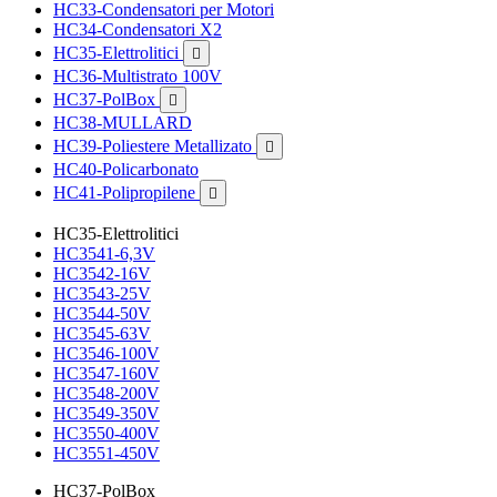
HC33-Condensatori per Motori
HC34-Condensatori X2
HC35-Elettrolitici

HC36-Multistrato 100V
HC37-PolBox

HC38-MULLARD
HC39-Poliestere Metallizato

HC40-Policarbonato
HC41-Polipropilene

HC35-Elettrolitici
HC3541-6,3V
HC3542-16V
HC3543-25V
HC3544-50V
HC3545-63V
HC3546-100V
HC3547-160V
HC3548-200V
HC3549-350V
HC3550-400V
HC3551-450V
HC37-PolBox