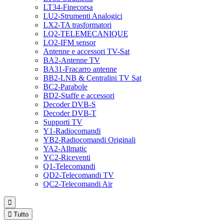
LT34-Finecorsa
LU2-Strumenti Analogici
LX2-TA trasformatori
LQ2-TELEMECANIQUE
LO2-IFM sensor
Antenne e accessori TV-Sat
BA2-Antenne TV
BA31-Fracarro antenne
BB2-LNB & Centralini TV Sat
BC2-Parabole
BD2-Staffe e accessori
Decoder DVB-S
Decoder DVB-T
Supporti TV
Y1-Radiocomandi
YB2-Radiocomandi Originali
YA2-Allmatic
YC2-Riceventi
Q1-Telecomandi
QD2-Telecomandi TV
QC2-Telecomandi Air


Tutto