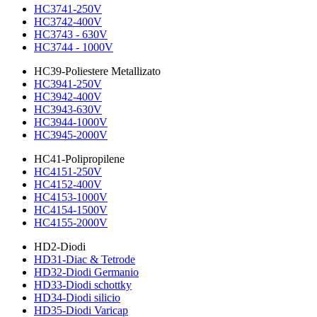
HC3741-250V
HC3742-400V
HC3743 - 630V
HC3744 - 1000V
HC39-Poliestere Metallizato
HC3941-250V
HC3942-400V
HC3943-630V
HC3944-1000V
HC3945-2000V
HC41-Polipropilene
HC4151-250V
HC4152-400V
HC4153-1000V
HC4154-1500V
HC4155-2000V
HD2-Diodi
HD31-Diac & Tetrode
HD32-Diodi Germanio
HD33-Diodi schottky
HD34-Diodi silicio
HD35-Diodi Varicap