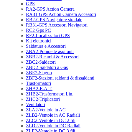
GPS
RA2-GPS Action Camera
RA31-GPS Action Camera Accessori
RB2-GPS Navigatore stradale
RB31-GPS Accessori Navigatori
RC2-Gps PC
RF2-Localizzatori GPS
Kit elettronici
Saldatura e Accessori
ZBA2-Pompette aspiranti
ZBB2-Ricambi & Accessori
ZBC2-Saldatori
ZBD2-Saldatori a Gas
ZBE2-Stagno
ZBF2-Stazioni saldanti & dissaldanti
Trasformatori
ZHA2-E.A.T.
ZHB2-Trasformatori Lin.
ZHC2-Triplicatori
Ventilatori
ZLA2-Ventole in AC
ZLB2-Ventole in AC Radiali
ZLC2-Ventole in DC 2 fili
ZLD2-Ventole in DC Radiali
ZLE2-Ventole in DC 3 fili