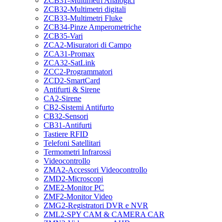
ZCB31-Multimetri Analogici
ZCB32-Multimetri digitali
ZCB33-Multimetri Fluke
ZCB34-Pinze Amperometriche
ZCB35-Vari
ZCA2-Misuratori di Campo
ZCA31-Promax
ZCA32-SatLink
ZCC2-Programmatori
ZCD2-SmartCard
Antifurti & Sirene
CA2-Sirene
CB2-Sistemi Antifurto
CB32-Sensori
CB31-Antifurti
Tastiere RFID
Telefoni Satellitari
Termometri Infrarossi
Videocontrollo
ZMA2-Accessori Videocontrollo
ZMD2-Microscopi
ZME2-Monitor PC
ZMF2-Monitor Video
ZMG2-Registratori DVR e NVR
ZML2-SPY CAM & CAMERA CAR