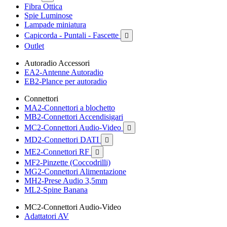
Fibra Ottica
Spie Luminose
Lampade miniatura
Capicorda - Puntali - Fascette

Outlet
Autoradio Accessori
EA2-Antenne Autoradio
EB2-Plance per autoradio
Connettori
MA2-Connettori a blochetto
MB2-Connettori Accendisigari
MC2-Connettori Audio-Video

MD2-Connettori DATI

ME2-Connettori RF

MF2-Pinzette (Coccodrilli)
MG2-Connettori Alimentazione
MH2-Prese Audio 3,5mm
ML2-Spine Banana
MC2-Connettori Audio-Video
Adattatori AV