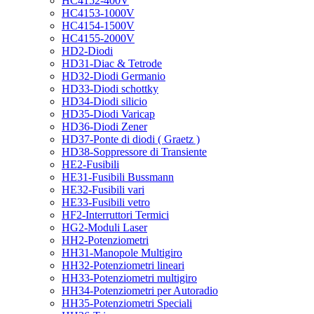
HC4152-400V
HC4153-1000V
HC4154-1500V
HC4155-2000V
HD2-Diodi
HD31-Diac & Tetrode
HD32-Diodi Germanio
HD33-Diodi schottky
HD34-Diodi silicio
HD35-Diodi Varicap
HD36-Diodi Zener
HD37-Ponte di diodi ( Graetz )
HD38-Soppressore di Transiente
HE2-Fusibili
HE31-Fusibili Bussmann
HE32-Fusibili vari
HE33-Fusibili vetro
HF2-Interruttori Termici
HG2-Moduli Laser
HH2-Potenziometri
HH31-Manopole Multigiro
HH32-Potenziometri lineari
HH33-Potenziometri multigiro
HH34-Potenziometri per Autoradio
HH35-Potenziometri Speciali