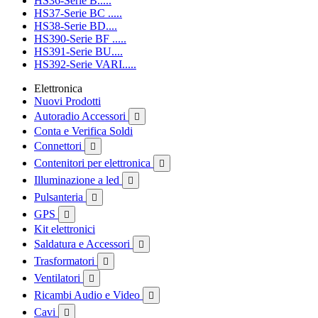
HS36-Serie B.....
HS37-Serie BC .....
HS38-Serie BD....
HS390-Serie BF .....
HS391-Serie BU....
HS392-Serie VARI.....
Elettronica
Nuovi Prodotti
Autoradio Accessori

Conta e Verifica Soldi
Connettori

Contenitori per elettronica

Illuminazione a led

Pulsanteria

GPS

Kit elettronici
Saldatura e Accessori

Trasformatori

Ventilatori

Ricambi Audio e Video

Cavi
