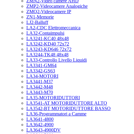
ZMN2-Video camere AHD
ZMP2-Videocamere Analogiche
ZMQ2-Videocamere IP
ZN1-Memorie
LJ2-Balluff
LA2-CDC Elettromeccanica
LA32-Contaimpulsi
LA3241-KC40 48x48
LA3242-KD40 72x72
LA3243-KD646 72x72
LA3244-TK48 48x48
LA33-Controllo Livello Liquidi
LA3341-GM64
LA3342-GS63
LA34-MOTORI
LA3441-M37
LA3442-M48
LA3443-M70
LA35-MOTORIDUTTORI
LA3541-AT MOTORIDUTTORE ALTO
LA3542-BT MOTORIDUTTORE BASSO
LA36-Programmatori a Camme
LA3641-4800
LA3642-4900
LA3643-4900DV