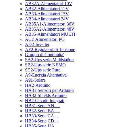
AB32A-Alimentatori 10V
AB32-Alimentatori 12V
AB33-Alimentatori 15V
AB34-Alimentatori 24V
AB35A1-Alimentatori 36V
AB35A2-Alimentatori 48V
AB35-Alimentatori MULTI
AC2-Alimentatori PC
AD2-Inverter
AF2-Regolatori di Tensione
Gruppo di Continuita'
SA2-Ups serie Multistation
SB2-Ups serie NEMO
SC2-Ups serie Pure
A9-Energia Alternativa
A91-Solare
HA2-Arduino
HA31-Sensori per Arduino
HA32-Shields Arduino
HB2-Circuiti Integrati
HB31-Serie AN.....
HB32-Serie BA.....
HB33-Serie CA....
HB34-Serie CD....
HB35-Serie HA.....