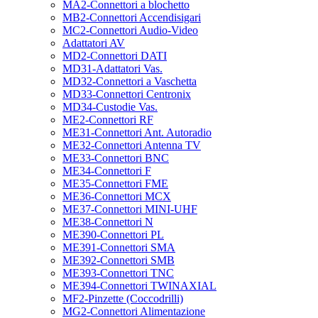
MA2-Connettori a blochetto
MB2-Connettori Accendisigari
MC2-Connettori Audio-Video
Adattatori AV
MD2-Connettori DATI
MD31-Adattatori Vas.
MD32-Connettori a Vaschetta
MD33-Connettori Centronix
MD34-Custodie Vas.
ME2-Connettori RF
ME31-Connettori Ant. Autoradio
ME32-Connettori Antenna TV
ME33-Connettori BNC
ME34-Connettori F
ME35-Connettori FME
ME36-Connettori MCX
ME37-Connettori MINI-UHF
ME38-Connettori N
ME390-Connettori PL
ME391-Connettori SMA
ME392-Connettori SMB
ME393-Connettori TNC
ME394-Connettori TWINAXIAL
MF2-Pinzette (Coccodrilli)
MG2-Connettori Alimentazione