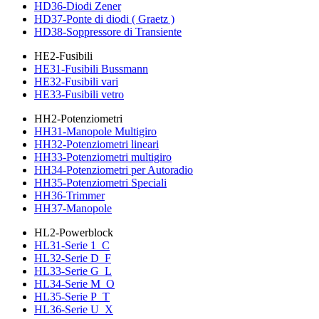
HD36-Diodi Zener
HD37-Ponte di diodi ( Graetz )
HD38-Soppressore di Transiente
HE2-Fusibili
HE31-Fusibili Bussmann
HE32-Fusibili vari
HE33-Fusibili vetro
HH2-Potenziometri
HH31-Manopole Multigiro
HH32-Potenziometri lineari
HH33-Potenziometri multigiro
HH34-Potenziometri per Autoradio
HH35-Potenziometri Speciali
HH36-Trimmer
HH37-Manopole
HL2-Powerblock
HL31-Serie 1_C
HL32-Serie D_F
HL33-Serie G_L
HL34-Serie M_O
HL35-Serie P_T
HL36-Serie U_X