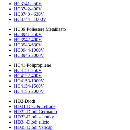
HC3741-250V
HC3742-400V
HC3743 - 630V
HC3744 - 1000V
HC39-Poliestere Metallizato
HC3941-250V
HC3942-400V
HC3943-630V
HC3944-1000V
HC3945-2000V
HC41-Polipropilene
HC4151-250V
HC4152-400V
HC4153-1000V
HC4154-1500V
HC4155-2000V
HD2-Diodi
HD31-Diac & Tetrode
HD32-Diodi Germanio
HD33-Diodi schottky
HD34-Diodi silicio
HD35-Diodi Varicap