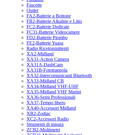
Fascette
Outlet
FA2-Batterie a Bottone
FB2-Batterie Alkaline e Litio
FC2-Batterie Dedicate
FC31-Batterie Videocamere
FD2-Batterie Piombo
FE2-Batterie Yuasa
Radio Ricetrasmittenti
XA2-Midland
XA31-Action Camera
XA31A-DashCam
XA31B-Fototrappola
XA32-Intercomunicanti Bluetooth
XA33-Midland CB
XA34-Midland VHF-UHF
XA35-Midland VHF Marini
XA36-Semi Professionali
XA37-Tempo libero
XA40-Accessori Midland
XB2-Zodiac
XC2-Accessori Radio
Strumenti di misura
ZCB2-Multimetri