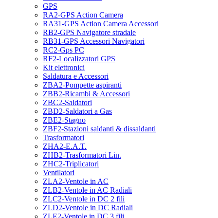
GPS
RA2-GPS Action Camera
RA31-GPS Action Camera Accessori
RB2-GPS Navigatore stradale
RB31-GPS Accessori Navigatori
RC2-Gps PC
RF2-Localizzatori GPS
Kit elettronici
Saldatura e Accessori
ZBA2-Pompette aspiranti
ZBB2-Ricambi & Accessori
ZBC2-Saldatori
ZBD2-Saldatori a Gas
ZBE2-Stagno
ZBF2-Stazioni saldanti & dissaldanti
Trasformatori
ZHA2-E.A.T.
ZHB2-Trasformatori Lin.
ZHC2-Triplicatori
Ventilatori
ZLA2-Ventole in AC
ZLB2-Ventole in AC Radiali
ZLC2-Ventole in DC 2 fili
ZLD2-Ventole in DC Radiali
ZLE2-Ventole in DC 3 fili