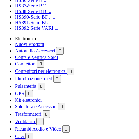
HS36-Serie B.....
HS37-Serie BC .....
HS38-Serie BD....
HS390-Serie BF .....
HS391-Serie BU....
HS392-Serie VARI.....
Elettronica
Nuovi Prodotti
Autoradio Accessori

Conta e Verifica Soldi
Connettori

Contenitori per elettronica

Illuminazione a led

Pulsanteria

GPS

Kit elettronici
Saldatura e Accessori

Trasformatori

Ventilatori

Ricambi Audio e Video

Cavi
