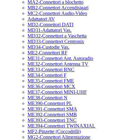
MA2-Connettori a blochetto
MB2-Connettori Accendisigari
MC2-Connettori Audio-Video
Adattatori AV
MD2-Connettori DATI
MD31-Adattatori Vas.
MD32-Connettori a Vaschetta
MD33-Connettori Centronix
MD34-Custodie Vas.
ME2-Connettori RF
ME31-Connettori Ant. Autoradio
ME32-Connettori Antenna TV
ME33-Connettori BNC
ME34-Connettori F
ME35-Connettori FME
ME36-Connettori MCX
ME37-Connettori MINI-UHF
ME38-Connettori N
ME390-Connettori PL
ME391-Connettori SMA
ME392-Connettori SMB
ME393-Connettori TNC
ME394-Connettori TWINAXIAL
MF2-Pinzette (Coccodrilli)
MG2-Connettori Alimentazione