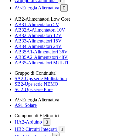
Gruppo di Continuita'

A9-Energia Alternativa

AB2-Alimentatori Low Cost
AB31-Alimentatori 5V
AB32A-Alimentatori 10V
AB32-Alimentatori 12V
AB33-Alimentatori 15V
AB34-Alimentatori 24V
AB35A1-Alimentatori 36V
AB35A2-Alimentatori 48V
AB35-Alimentatori MULTI
Gruppo di Continuita'
SA2-Ups serie Multistation
SB2-Ups serie NEMO
SC2-Ups serie Pure
A9-Energia Alternativa
A91-Solare
Componenti Elettronici
HA2-Arduino

HB2-Circuiti Integrati
