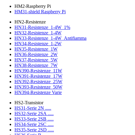
HM2-Raspberry Pi
HM31-shield Raspberry Pi
HN2-Resistenze
HN31-Resistenze_1-4W_1%
HN32-Resistenze_1-4W
HN33-Resistenze_1-4W_Antifiamma
HN34-Resistenze_1-2W
HN35-Resistenze_1W
HN36-Resistenze_2W
HN37-Resistenze_5W
HN38-Resistenze_7W
HN390-Resistenze_11W
HN391-Resistenze_17W
HN392-Resistenze_25W
HN393-Resistenze_50W
HN394-Resistenze Varie
HS2-Transistor
HS31-Serie 2N .....
HS32-Serie 2SA .....
HS33-Serie 2SB .....
HS34-Serie 2SC .....
HS35-Serie 2SD .....