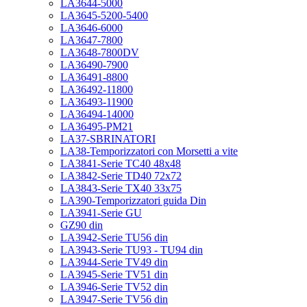
LA3644-5000
LA3645-5200-5400
LA3646-6000
LA3647-7800
LA3648-7800DV
LA36490-7900
LA36491-8800
LA36492-11800
LA36493-11900
LA36494-14000
LA36495-PM21
LA37-SBRINATORI
LA38-Temporizzatori con Morsetti a vite
LA3841-Serie TC40 48x48
LA3842-Serie TD40 72x72
LA3843-Serie TX40 33x75
LA390-Temporizzatori guida Din
LA3941-Serie GU
GZ90 din
LA3942-Serie TU56 din
LA3943-Serie TU93 - TU94 din
LA3944-Serie TV49 din
LA3945-Serie TV51 din
LA3946-Serie TV52 din
LA3947-Serie TV56 din