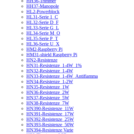
HH36-Trimmer
HH37-Manopole
HL2-Powerblock
HL31-Serie 1_C
HL32-Serie D_F
HL33-Serie G_L
HL34-Serie M_O
HL35-Serie P_T
HL36-Serie U_X
HM2-Raspberry Pi
HM31-shield Raspberry Pi
HN2-Resistenze
HN31-Resistenze_1-4W_1%
HN32-Resistenze_1-4W
HN33-Resistenze_1-4W_Antifiamma
HN34-Resistenze_1-2W
HN35-Resistenze_1W
HN36-Resistenze_2W
HN37-Resistenze_5W
HN38-Resistenze_7W
HN390-Resistenze_11W
HN391-Resistenze_17W
HN392-Resistenze_25W
HN393-Resistenze_50W
HN394-Resistenze Varie