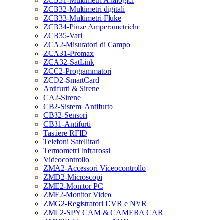
ZCB31-Multimetri Analogici
ZCB32-Multimetri digitali
ZCB33-Multimetri Fluke
ZCB34-Pinze Amperometriche
ZCB35-Vari
ZCA2-Misuratori di Campo
ZCA31-Promax
ZCA32-SatLink
ZCC2-Programmatori
ZCD2-SmartCard
Antifurti & Sirene
CA2-Sirene
CB2-Sistemi Antifurto
CB32-Sensori
CB31-Antifurti
Tastiere RFID
Telefoni Satellitari
Termometri Infrarossi
Videocontrollo
ZMA2-Accessori Videocontrollo
ZMD2-Microscopi
ZME2-Monitor PC
ZMF2-Monitor Video
ZMG2-Registratori DVR e NVR
ZML2-SPY CAM & CAMERA CAR