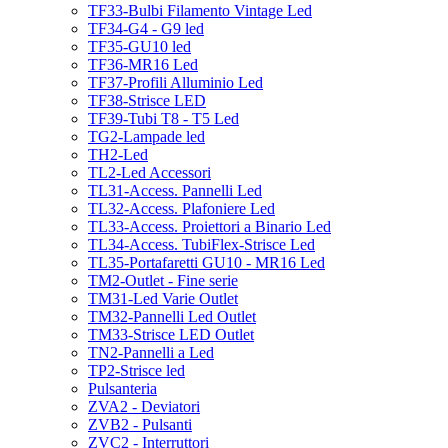
TF33-Bulbi Filamento Vintage Led
TF34-G4 - G9 led
TF35-GU10 led
TF36-MR16 Led
TF37-Profili Alluminio Led
TF38-Strisce LED
TF39-Tubi T8 - T5 Led
TG2-Lampade led
TH2-Led
TL2-Led Accessori
TL31-Access. Pannelli Led
TL32-Access. Plafoniere Led
TL33-Access. Proiettori a Binario Led
TL34-Access. TubiFlex-Strisce Led
TL35-Portafaretti GU10 - MR16 Led
TM2-Outlet - Fine serie
TM31-Led Varie Outlet
TM32-Pannelli Led Outlet
TM33-Strisce LED Outlet
TN2-Pannelli a Led
TP2-Strisce led
Pulsanteria
ZVA2 - Deviatori
ZVB2 - Pulsanti
ZVC2 - Interruttori