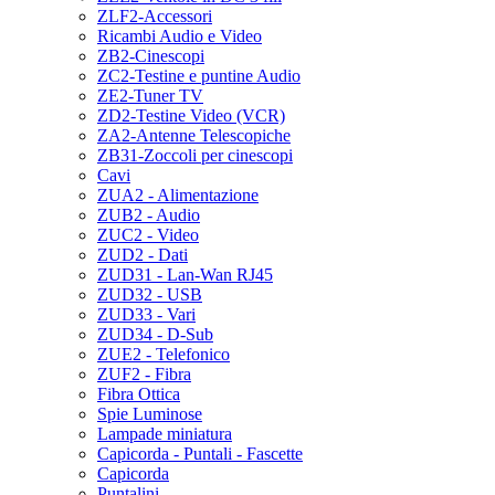
ZLF2-Accessori
Ricambi Audio e Video
ZB2-Cinescopi
ZC2-Testine e puntine Audio
ZE2-Tuner TV
ZD2-Testine Video (VCR)
ZA2-Antenne Telescopiche
ZB31-Zoccoli per cinescopi
Cavi
ZUA2 - Alimentazione
ZUB2 - Audio
ZUC2 - Video
ZUD2 - Dati
ZUD31 - Lan-Wan RJ45
ZUD32 - USB
ZUD33 - Vari
ZUD34 - D-Sub
ZUE2 - Telefonico
ZUF2 - Fibra
Fibra Ottica
Spie Luminose
Lampade miniatura
Capicorda - Puntali - Fascette
Capicorda
Puntalini