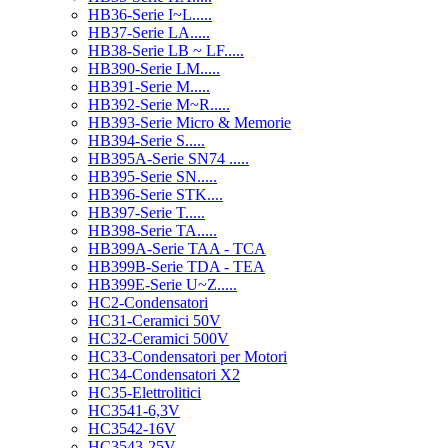
HB36-Serie I~L.....
HB37-Serie LA.....
HB38-Serie LB ~ LF.....
HB390-Serie LM.....
HB391-Serie M.....
HB392-Serie M~R.....
HB393-Serie Micro & Memorie
HB394-Serie S.....
HB395A-Serie SN74 .....
HB395-Serie SN.....
HB396-Serie STK....
HB397-Serie T.....
HB398-Serie TA.....
HB399A-Serie TAA - TCA
HB399B-Serie TDA - TEA
HB399E-Serie U~Z.....
HC2-Condensatori
HC31-Ceramici 50V
HC32-Ceramici 500V
HC33-Condensatori per Motori
HC34-Condensatori X2
HC35-Elettrolitici
HC3541-6,3V
HC3542-16V
HC3543-25V