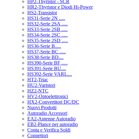
HP2-Thyristor - SCR
HR2-Thyristor e Diodi Hi-Power
HS2-Transistor
HS31-Serie 2N .....
HS32-Serie 2SA .....
HS33-Serie 2SB .....
HS34-Serie 2SC .....
HS35-Serie 2SD .....
HS36-Serie B.....
HS37-Serie BC .....
HS38-Serie BD....
HS390-Serie BF .....
HS391-Serie BU....
HS392-Serie VARI.....
HT2-Triac
HU2-Varistori
HZ2-NTC
HV2-Optoelettronici
HX2-Convertitori DC/DC
Nuovi Prodotti
Autoradio Accessori
EA2-Antenne Autoradio
EB2-Plance per autoradio
Conta e Verifica Soldi
Connettori