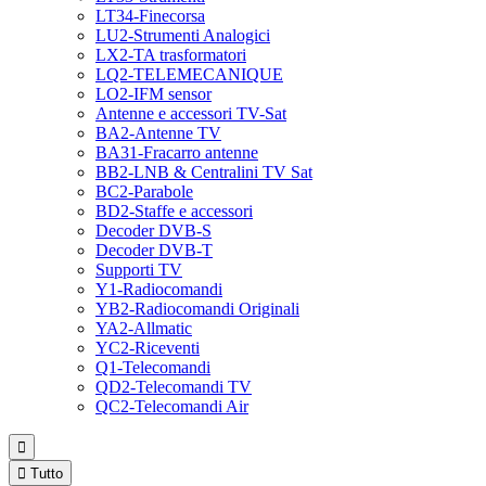
LT34-Finecorsa
LU2-Strumenti Analogici
LX2-TA trasformatori
LQ2-TELEMECANIQUE
LO2-IFM sensor
Antenne e accessori TV-Sat
BA2-Antenne TV
BA31-Fracarro antenne
BB2-LNB & Centralini TV Sat
BC2-Parabole
BD2-Staffe e accessori
Decoder DVB-S
Decoder DVB-T
Supporti TV
Y1-Radiocomandi
YB2-Radiocomandi Originali
YA2-Allmatic
YC2-Riceventi
Q1-Telecomandi
QD2-Telecomandi TV
QC2-Telecomandi Air


Tutto