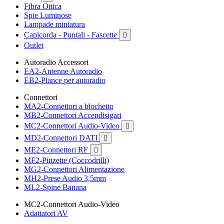
Fibra Ottica
Spie Luminose
Lampade miniatura
Capicorda - Puntali - Fascette

Outlet
Autoradio Accessori
EA2-Antenne Autoradio
EB2-Plance per autoradio
Connettori
MA2-Connettori a blochetto
MB2-Connettori Accendisigari
MC2-Connettori Audio-Video

MD2-Connettori DATI

ME2-Connettori RF

MF2-Pinzette (Coccodrilli)
MG2-Connettori Alimentazione
MH2-Prese Audio 3,5mm
ML2-Spine Banana
MC2-Connettori Audio-Video
Adattatori AV