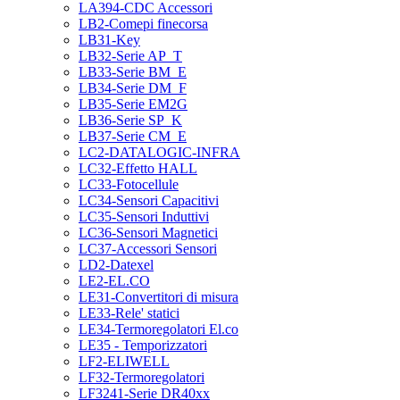
LA394-CDC Accessori
LB2-Comepi finecorsa
LB31-Key
LB32-Serie AP_T
LB33-Serie BM_E
LB34-Serie DM_F
LB35-Serie EM2G
LB36-Serie SP_K
LB37-Serie CM_E
LC2-DATALOGIC-INFRA
LC32-Effetto HALL
LC33-Fotocellule
LC34-Sensori Capacitivi
LC35-Sensori Induttivi
LC36-Sensori Magnetici
LC37-Accessori Sensori
LD2-Datexel
LE2-EL.CO
LE31-Convertitori di misura
LE33-Rele' statici
LE34-Termoregolatori El.co
LE35 - Temporizzatori
LF2-ELIWELL
LF32-Termoregolatori
LF3241-Serie DR40xx