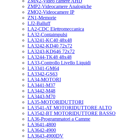
ZMN2-Video camere AHD
ZMP2-Videocamere Analogiche
ZMQ2-Videocamere IP
ZN1-Memorie
LJ2-Balluff
LA2-CDC Elettromeccanica
LA32-Contaimpulsi
LA3241-KC40 48x48
LA3242-KD40 72x72
LA3243-KD646 72x72
LA3244-TK48 48x48
LA33-Controllo Livello Liquidi
LA3341-GM64
LA3342-GS63
LA34-MOTORI
LA3441-M37
LA3442-M48
LA3443-M70
LA35-MOTORIDUTTORI
LA3541-AT MOTORIDUTTORE ALTO
LA3542-BT MOTORIDUTTORE BASSO
LA36-Programmatori a Camme
LA3641-4800
LA3642-4900
LA3643-4900DV