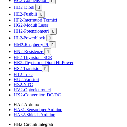
HC2-Condensatori

HD2-Diodi

HE2-Fusibili

HF2-Interruttori Termici
HG2-Moduli Laser
HH2-Potenziometri

HL2-Powerblock

HM2-Raspberry Pi

HN2-Resistenze

HP2-Thyristor - SCR
HR2-Thyristor e Diodi Hi-Power
HS2-Transistor

HT2-Triac
HU2-Varistori
HZ2-NTC
HV2-Optoelettronici
HX2-Convertitori DC/DC
HA2-Arduino
HA31-Sensori per Arduino
HA32-Shields Arduino
HB2-Circuiti Integrati