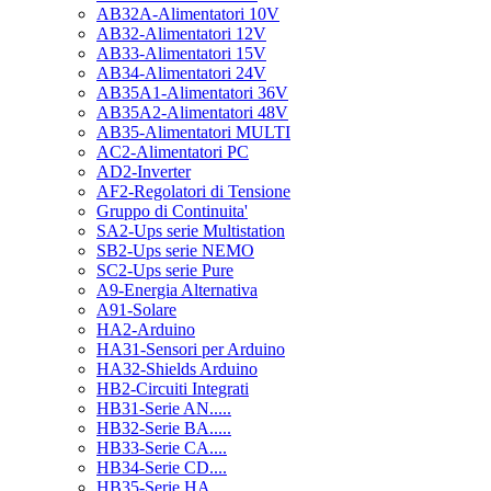
AB32A-Alimentatori 10V
AB32-Alimentatori 12V
AB33-Alimentatori 15V
AB34-Alimentatori 24V
AB35A1-Alimentatori 36V
AB35A2-Alimentatori 48V
AB35-Alimentatori MULTI
AC2-Alimentatori PC
AD2-Inverter
AF2-Regolatori di Tensione
Gruppo di Continuita'
SA2-Ups serie Multistation
SB2-Ups serie NEMO
SC2-Ups serie Pure
A9-Energia Alternativa
A91-Solare
HA2-Arduino
HA31-Sensori per Arduino
HA32-Shields Arduino
HB2-Circuiti Integrati
HB31-Serie AN.....
HB32-Serie BA.....
HB33-Serie CA....
HB34-Serie CD....
HB35-Serie HA.....