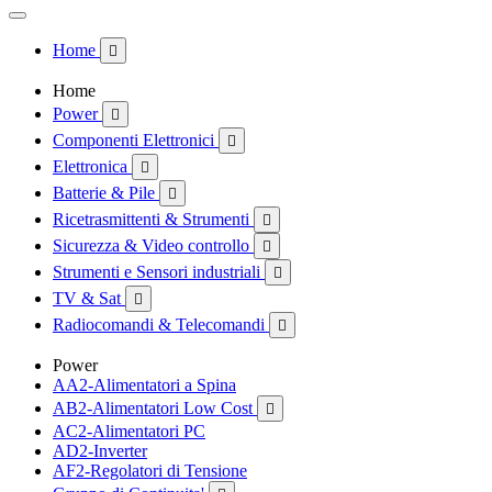
Home

Home
Power

Componenti Elettronici

Elettronica

Batterie & Pile

Ricetrasmittenti & Strumenti

Sicurezza & Video controllo

Strumenti e Sensori industriali

TV & Sat

Radiocomandi & Telecomandi

Power
AA2-Alimentatori a Spina
AB2-Alimentatori Low Cost

AC2-Alimentatori PC
AD2-Inverter
AF2-Regolatori di Tensione