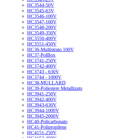
HC3544-50V
HC3545-63V
HC3546-100V
HC3547-160V
HC3548-200V
HC3549-350V
HC3550-400V
HC3551-450V
HC36-Multistrato 100V
HC37-PolBox
HC3741-250V
HC3742-400V
HC3743 - 630V
HC3744 - 1000V
HC38-MULLARD
HC39-Poliestere Metallizato
HC3941-250V
HC3942-400V
HC3943-630V
HC3944-1000V
HC3945-2000V
HC40-Policarbonato
HC41-Polipropilene
HC4151-250V