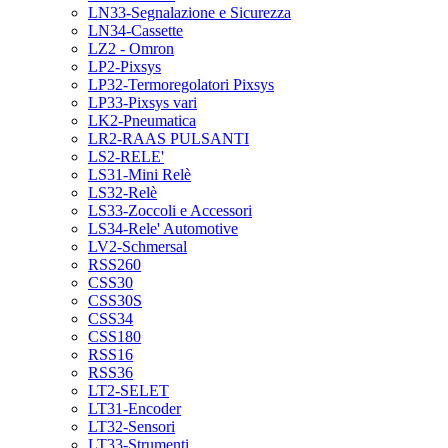
LN33-Segnalazione e Sicurezza
LN34-Cassette
LZ2 - Omron
LP2-Pixsys
LP32-Termoregolatori Pixsys
LP33-Pixsys vari
LK2-Pneumatica
LR2-RAAS PULSANTI
LS2-RELE'
LS31-Mini Relè
LS32-Relè
LS33-Zoccoli e Accessori
LS34-Rele' Automotive
LV2-Schmersal
RSS260
CSS30
CSS30S
CSS34
CSS180
RSS16
RSS36
LT2-SELET
LT31-Encoder
LT32-Sensori
LT33-Strumenti