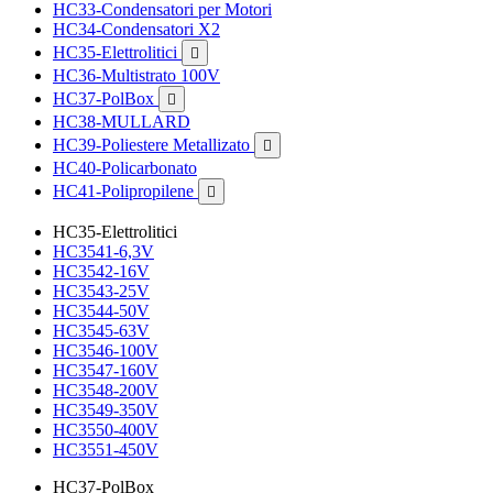
HC33-Condensatori per Motori
HC34-Condensatori X2
HC35-Elettrolitici

HC36-Multistrato 100V
HC37-PolBox

HC38-MULLARD
HC39-Poliestere Metallizato

HC40-Policarbonato
HC41-Polipropilene

HC35-Elettrolitici
HC3541-6,3V
HC3542-16V
HC3543-25V
HC3544-50V
HC3545-63V
HC3546-100V
HC3547-160V
HC3548-200V
HC3549-350V
HC3550-400V
HC3551-450V
HC37-PolBox