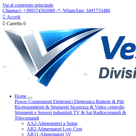
Vai al contenuto principale
Chiamaci: +390574592089 -*- WhatsApp: 3491733486

Accedi

Carrello
0
Home
Power
Componenti Elettronici
Elettronica
Batterie & Pile
Ricetrasmittenti & Strumenti
Sicurezza & Video controllo
Strumenti e Sensori industriali
TV & Sat
Radiocomandi &
Telecomandi
AA2-Alimentatori a Spina
AB2-Alimentatori Low Cost
AB31-Alimentatori 5V