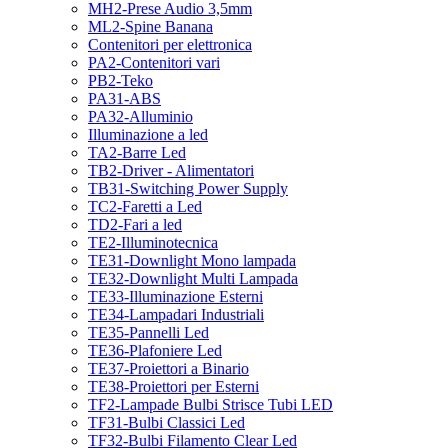
MH2-Prese Audio 3,5mm
ML2-Spine Banana
Contenitori per elettronica
PA2-Contenitori vari
PB2-Teko
PA31-ABS
PA32-Alluminio
Illuminazione a led
TA2-Barre Led
TB2-Driver - Alimentatori
TB31-Switching Power Supply
TC2-Faretti a Led
TD2-Fari a led
TE2-Illuminotecnica
TE31-Downlight Mono lampada
TE32-Downlight Multi Lampada
TE33-Illuminazione Esterni
TE34-Lampadari Industriali
TE35-Pannelli Led
TE36-Plafoniere Led
TE37-Proiettori a Binario
TE38-Proiettori per Esterni
TF2-Lampade Bulbi Strisce Tubi LED
TF31-Bulbi Classici Led
TF32-Bulbi Filamento Clear Led