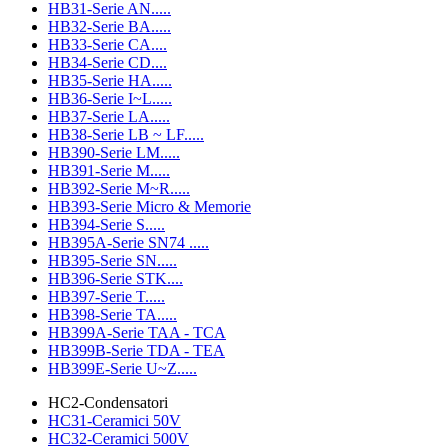
HB31-Serie AN.....
HB32-Serie BA.....
HB33-Serie CA....
HB34-Serie CD....
HB35-Serie HA.....
HB36-Serie I~L.....
HB37-Serie LA.....
HB38-Serie LB ~ LF.....
HB390-Serie LM.....
HB391-Serie M.....
HB392-Serie M~R.....
HB393-Serie Micro & Memorie
HB394-Serie S.....
HB395A-Serie SN74 .....
HB395-Serie SN.....
HB396-Serie STK....
HB397-Serie T.....
HB398-Serie TA.....
HB399A-Serie TAA - TCA
HB399B-Serie TDA - TEA
HB399E-Serie U~Z.....
HC2-Condensatori
HC31-Ceramici 50V
HC32-Ceramici 500V