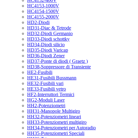
HC4152-400V
HC4153-1000V
HC4154-1500V
HC4155-2000V
HD2-Diodi
HD31-Diac & Tetrode
HD32-Diodi Germanio
HD33-Diodi schottky
HD34-Diodi silicio
HD35-Diodi Varicap
HD36-Diodi Zener
HD37-Ponte di diodi ( Graetz )
HD38-Soppressore di Transiente
HE2-Fusibili
HE31-Fusibili Bussmann
HE32-Fusibili vari
HE33-Fusibili vetro
HF2-Interruttori Termici
HG2-Moduli Laser
HH2-Potenziometri
HH31-Manopole Multigiro
HH32-Potenziometri lineari
HH33-Potenziometri multigiro
HH34-Potenziometri per Autoradio
HH35-Potenziometri Speciali