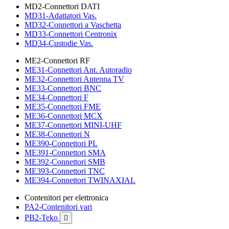
MD2-Connettori DATI
MD31-Adattatori Vas.
MD32-Connettori a Vaschetta
MD33-Connettori Centronix
MD34-Custodie Vas.
ME2-Connettori RF
ME31-Connettori Ant. Autoradio
ME32-Connettori Antenna TV
ME33-Connettori BNC
ME34-Connettori F
ME35-Connettori FME
ME36-Connettori MCX
ME37-Connettori MINI-UHF
ME38-Connettori N
ME390-Connettori PL
ME391-Connettori SMA
ME392-Connettori SMB
ME393-Connettori TNC
ME394-Connettori TWINAXIAL
Contenitori per elettronica
PA2-Contenitori vari
PB2-Teko
