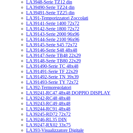
LA3948-Serie TZ12 din
LA39490-Serie TZ24 din
LA39491-Serie TZ25 din
LA391-Temporizzatori Zoccolati
LA39141-Serie 1400 72x72
LA39142-Serie 1800 72x72
LA39143-Serie 2000 96x96
LA39144-Serie 2100 96x96
LA39145-Serie S45 72x72
LA39146-Serie S48 48x48
LA39147-Serie TB48 22x29
LA39148-Serie TB80 22x29
LA391490-Serie TC 48x48
LA391491-Serie TF 22x29
LA391492-Serie TN 39x39
LA391493-Serie TY 72x72
LA392-Termoregolatori
LA39241-RC47 48x48 DOPPIO DISPLAY
LA39242-RC48 48x48
LA39243-RC49 48x48
LA39244-RC91 48x48
LA39245-RD72 72x72
LA39246-RL35 DIN
LA39247-RX02 33x75
LA393-Visualizzatore Digitale