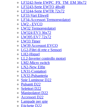
LF3242-Serie EWPC_PX_TM_EM 38x72
LF3243-Serie EWTQ 48x48
LF3244-Serie EWTR 72x72
LF33-Vari Eliwell
LF34-Accessori Termoregolatori
LW2 - EVCO
LW32 Termoregolatori
LW324 EV3 36x72
LW395 EV7 72x72
LW33 Timer
LW39 Accessori EVCO
LG2-Filtri di rete e Sensori
LH2-Hiquel
LL2-Inverter controllo motori
LM2-Micro switch
LN2-New Elfin
LN31-Contattori
LN32-Pulsanteria
Spie Luminose D22
Pulsanti D22
Selettori D22
Manipolatori D22
Accessori D22
Lampade per spie
Etichette D22