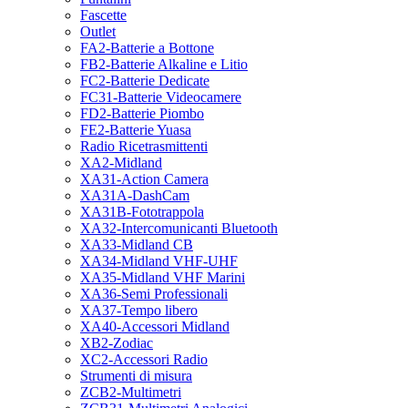
Fascette
Outlet
FA2-Batterie a Bottone
FB2-Batterie Alkaline e Litio
FC2-Batterie Dedicate
FC31-Batterie Videocamere
FD2-Batterie Piombo
FE2-Batterie Yuasa
Radio Ricetrasmittenti
XA2-Midland
XA31-Action Camera
XA31A-DashCam
XA31B-Fototrappola
XA32-Intercomunicanti Bluetooth
XA33-Midland CB
XA34-Midland VHF-UHF
XA35-Midland VHF Marini
XA36-Semi Professionali
XA37-Tempo libero
XA40-Accessori Midland
XB2-Zodiac
XC2-Accessori Radio
Strumenti di misura
ZCB2-Multimetri