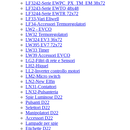
LF3242-Serie EWPC_PX_TM_EM 38x72
LF3243-Serie EWTQ 48x48
LF3244-Serie EWTR 72x72
LF33-Vari Eliwell
LF34-Accessori Termoregolatori
LW2 - EVCO
LW32 Termoregolatori
LW324 EV3 36x72
LW395 EV7 72x72
LW33 Timer
LW39 Accessori EVCO
LG2-Filtri di rete e Sensori
LH2-Hiquel
LL2-Inverter controllo motori
LM2-Micro switch
LN2-New Elfin
LN31-Contattori
LN32-Pulsanteria
Spie Luminose D22
Pulsanti D22
Selettori D22
Manipolatori D22
Accessori D22
Lampade per spie
Etichette D22