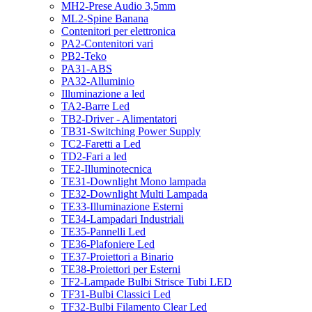
MH2-Prese Audio 3,5mm
ML2-Spine Banana
Contenitori per elettronica
PA2-Contenitori vari
PB2-Teko
PA31-ABS
PA32-Alluminio
Illuminazione a led
TA2-Barre Led
TB2-Driver - Alimentatori
TB31-Switching Power Supply
TC2-Faretti a Led
TD2-Fari a led
TE2-Illuminotecnica
TE31-Downlight Mono lampada
TE32-Downlight Multi Lampada
TE33-Illuminazione Esterni
TE34-Lampadari Industriali
TE35-Pannelli Led
TE36-Plafoniere Led
TE37-Proiettori a Binario
TE38-Proiettori per Esterni
TF2-Lampade Bulbi Strisce Tubi LED
TF31-Bulbi Classici Led
TF32-Bulbi Filamento Clear Led