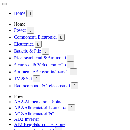
Home

Home
Power

Componenti Elettronici

Elettronica

Batterie & Pile

Ricetrasmittenti & Strumenti

Sicurezza & Video controllo

Strumenti e Sensori industriali

TV & Sat

Radiocomandi & Telecomandi

Power
AA2-Alimentatori a Spina
AB2-Alimentatori Low Cost

AC2-Alimentatori PC
AD2-Inverter
AF2-Regolatori di Tensione