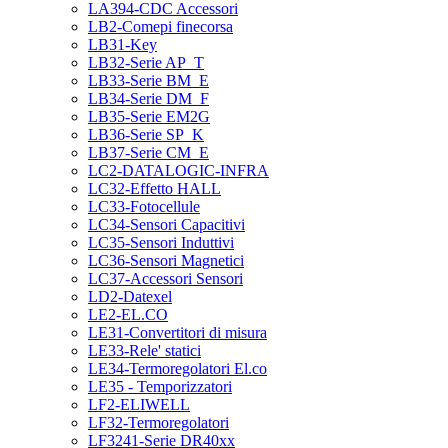
LA394-CDC Accessori
LB2-Comepi finecorsa
LB31-Key
LB32-Serie AP_T
LB33-Serie BM_E
LB34-Serie DM_F
LB35-Serie EM2G
LB36-Serie SP_K
LB37-Serie CM_E
LC2-DATALOGIC-INFRA
LC32-Effetto HALL
LC33-Fotocellule
LC34-Sensori Capacitivi
LC35-Sensori Induttivi
LC36-Sensori Magnetici
LC37-Accessori Sensori
LD2-Datexel
LE2-EL.CO
LE31-Convertitori di misura
LE33-Rele' statici
LE34-Termoregolatori El.co
LE35 - Temporizzatori
LF2-ELIWELL
LF32-Termoregolatori
LF3241-Serie DR40xx