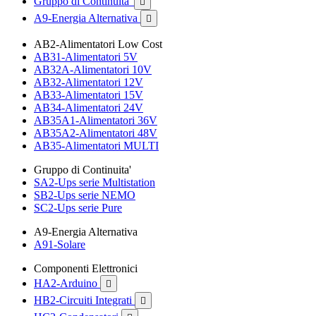
Gruppo di Continuita'

A9-Energia Alternativa

AB2-Alimentatori Low Cost
AB31-Alimentatori 5V
AB32A-Alimentatori 10V
AB32-Alimentatori 12V
AB33-Alimentatori 15V
AB34-Alimentatori 24V
AB35A1-Alimentatori 36V
AB35A2-Alimentatori 48V
AB35-Alimentatori MULTI
Gruppo di Continuita'
SA2-Ups serie Multistation
SB2-Ups serie NEMO
SC2-Ups serie Pure
A9-Energia Alternativa
A91-Solare
Componenti Elettronici
HA2-Arduino

HB2-Circuiti Integrati
