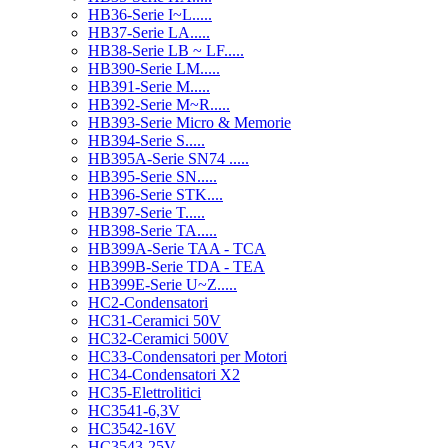
HB36-Serie I~L.....
HB37-Serie LA.....
HB38-Serie LB ~ LF.....
HB390-Serie LM.....
HB391-Serie M.....
HB392-Serie M~R.....
HB393-Serie Micro & Memorie
HB394-Serie S.....
HB395A-Serie SN74 .....
HB395-Serie SN.....
HB396-Serie STK....
HB397-Serie T.....
HB398-Serie TA.....
HB399A-Serie TAA - TCA
HB399B-Serie TDA - TEA
HB399E-Serie U~Z.....
HC2-Condensatori
HC31-Ceramici 50V
HC32-Ceramici 500V
HC33-Condensatori per Motori
HC34-Condensatori X2
HC35-Elettrolitici
HC3541-6,3V
HC3542-16V
HC3543-25V