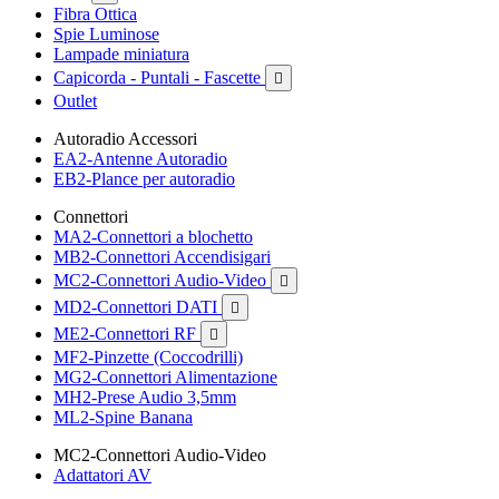
Fibra Ottica
Spie Luminose
Lampade miniatura
Capicorda - Puntali - Fascette

Outlet
Autoradio Accessori
EA2-Antenne Autoradio
EB2-Plance per autoradio
Connettori
MA2-Connettori a blochetto
MB2-Connettori Accendisigari
MC2-Connettori Audio-Video

MD2-Connettori DATI

ME2-Connettori RF

MF2-Pinzette (Coccodrilli)
MG2-Connettori Alimentazione
MH2-Prese Audio 3,5mm
ML2-Spine Banana
MC2-Connettori Audio-Video
Adattatori AV