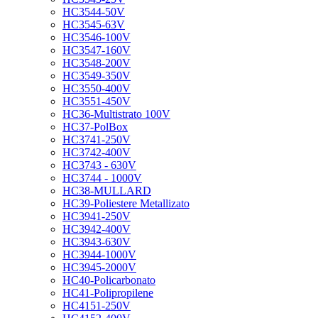
HC3544-50V
HC3545-63V
HC3546-100V
HC3547-160V
HC3548-200V
HC3549-350V
HC3550-400V
HC3551-450V
HC36-Multistrato 100V
HC37-PolBox
HC3741-250V
HC3742-400V
HC3743 - 630V
HC3744 - 1000V
HC38-MULLARD
HC39-Poliestere Metallizato
HC3941-250V
HC3942-400V
HC3943-630V
HC3944-1000V
HC3945-2000V
HC40-Policarbonato
HC41-Polipropilene
HC4151-250V