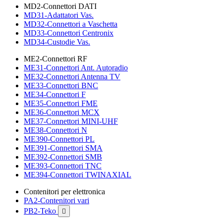
MD2-Connettori DATI
MD31-Adattatori Vas.
MD32-Connettori a Vaschetta
MD33-Connettori Centronix
MD34-Custodie Vas.
ME2-Connettori RF
ME31-Connettori Ant. Autoradio
ME32-Connettori Antenna TV
ME33-Connettori BNC
ME34-Connettori F
ME35-Connettori FME
ME36-Connettori MCX
ME37-Connettori MINI-UHF
ME38-Connettori N
ME390-Connettori PL
ME391-Connettori SMA
ME392-Connettori SMB
ME393-Connettori TNC
ME394-Connettori TWINAXIAL
Contenitori per elettronica
PA2-Contenitori vari
PB2-Teko
