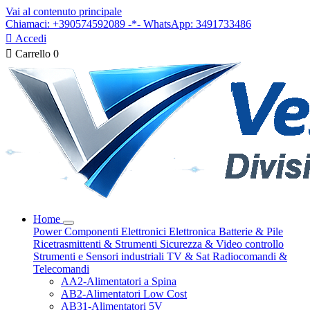
Vai al contenuto principale
Chiamaci: +390574592089 -*- WhatsApp: 3491733486

Accedi

Carrello
0
Home
Power
Componenti Elettronici
Elettronica
Batterie & Pile
Ricetrasmittenti & Strumenti
Sicurezza & Video controllo
Strumenti e Sensori industriali
TV & Sat
Radiocomandi &
Telecomandi
AA2-Alimentatori a Spina
AB2-Alimentatori Low Cost
AB31-Alimentatori 5V