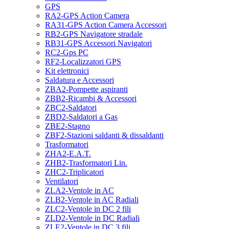
GPS
RA2-GPS Action Camera
RA31-GPS Action Camera Accessori
RB2-GPS Navigatore stradale
RB31-GPS Accessori Navigatori
RC2-Gps PC
RF2-Localizzatori GPS
Kit elettronici
Saldatura e Accessori
ZBA2-Pompette aspiranti
ZBB2-Ricambi & Accessori
ZBC2-Saldatori
ZBD2-Saldatori a Gas
ZBE2-Stagno
ZBF2-Stazioni saldanti & dissaldanti
Trasformatori
ZHA2-E.A.T.
ZHB2-Trasformatori Lin.
ZHC2-Triplicatori
Ventilatori
ZLA2-Ventole in AC
ZLB2-Ventole in AC Radiali
ZLC2-Ventole in DC 2 fili
ZLD2-Ventole in DC Radiali
ZLE2-Ventole in DC 3 fili