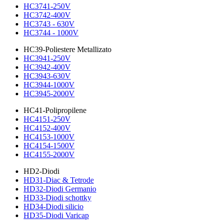
HC3741-250V
HC3742-400V
HC3743 - 630V
HC3744 - 1000V
HC39-Poliestere Metallizato
HC3941-250V
HC3942-400V
HC3943-630V
HC3944-1000V
HC3945-2000V
HC41-Polipropilene
HC4151-250V
HC4152-400V
HC4153-1000V
HC4154-1500V
HC4155-2000V
HD2-Diodi
HD31-Diac & Tetrode
HD32-Diodi Germanio
HD33-Diodi schottky
HD34-Diodi silicio
HD35-Diodi Varicap