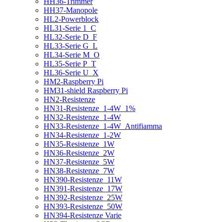
HH36-Trimmer
HH37-Manopole
HL2-Powerblock
HL31-Serie 1_C
HL32-Serie D_F
HL33-Serie G_L
HL34-Serie M_O
HL35-Serie P_T
HL36-Serie U_X
HM2-Raspberry Pi
HM31-shield Raspberry Pi
HN2-Resistenze
HN31-Resistenze_1-4W_1%
HN32-Resistenze_1-4W
HN33-Resistenze_1-4W_Antifiamma
HN34-Resistenze_1-2W
HN35-Resistenze_1W
HN36-Resistenze_2W
HN37-Resistenze_5W
HN38-Resistenze_7W
HN390-Resistenze_11W
HN391-Resistenze_17W
HN392-Resistenze_25W
HN393-Resistenze_50W
HN394-Resistenze Varie