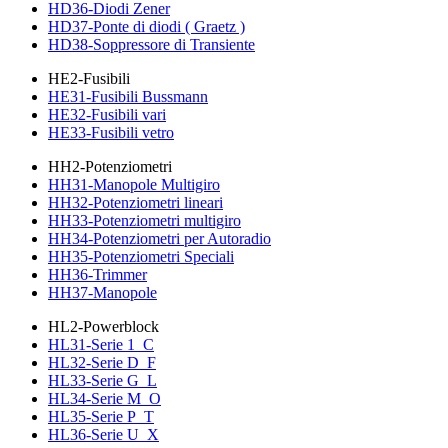
HD36-Diodi Zener
HD37-Ponte di diodi ( Graetz )
HD38-Soppressore di Transiente
HE2-Fusibili
HE31-Fusibili Bussmann
HE32-Fusibili vari
HE33-Fusibili vetro
HH2-Potenziometri
HH31-Manopole Multigiro
HH32-Potenziometri lineari
HH33-Potenziometri multigiro
HH34-Potenziometri per Autoradio
HH35-Potenziometri Speciali
HH36-Trimmer
HH37-Manopole
HL2-Powerblock
HL31-Serie 1_C
HL32-Serie D_F
HL33-Serie G_L
HL34-Serie M_O
HL35-Serie P_T
HL36-Serie U_X