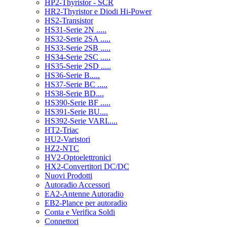
HP2-Thyristor - SCR
HR2-Thyristor e Diodi Hi-Power
HS2-Transistor
HS31-Serie 2N .....
HS32-Serie 2SA .....
HS33-Serie 2SB .....
HS34-Serie 2SC .....
HS35-Serie 2SD .....
HS36-Serie B.....
HS37-Serie BC .....
HS38-Serie BD....
HS390-Serie BF .....
HS391-Serie BU....
HS392-Serie VARI.....
HT2-Triac
HU2-Varistori
HZ2-NTC
HV2-Optoelettronici
HX2-Convertitori DC/DC
Nuovi Prodotti
Autoradio Accessori
EA2-Antenne Autoradio
EB2-Plance per autoradio
Conta e Verifica Soldi
Connettori