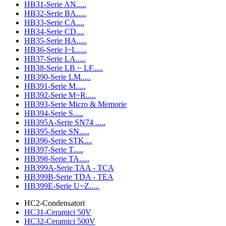
HB31-Serie AN.....
HB32-Serie BA.....
HB33-Serie CA....
HB34-Serie CD....
HB35-Serie HA.....
HB36-Serie I~L.....
HB37-Serie LA.....
HB38-Serie LB ~ LF.....
HB390-Serie LM.....
HB391-Serie M.....
HB392-Serie M~R.....
HB393-Serie Micro & Memorie
HB394-Serie S.....
HB395A-Serie SN74 .....
HB395-Serie SN.....
HB396-Serie STK....
HB397-Serie T.....
HB398-Serie TA.....
HB399A-Serie TAA - TCA
HB399B-Serie TDA - TEA
HB399E-Serie U~Z.....
HC2-Condensatori
HC31-Ceramici 50V
HC32-Ceramici 500V