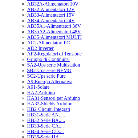
AB32A-Alimentatori 10V
AB32-Alimentatori 12V
AB33-Alimentatori 15V
AB34-Alimentatori 24V
AB35A1-Alimentatori 36V
AB35A2-Alimentatori 48V
AB35-Alimentatori MULTI
AC2-Alimentatori PC
AD2-Inverter
AF2-Regolatori di Tensione
Gruppo di Continuita'
SA2-Ups serie Multistation
SB2-Ups serie NEMO
SC2-Ups serie Pure
A9-Energia Alternativa
A91-Solare
HA2-Arduino
HA31-Sensori per Arduino
HA32-Shields Arduino
HB2-Circuiti Integrati
HB31-Serie AN.....
HB32-Serie BA.....
HB33-Serie CA....
HB34-Serie CD....
HB35-Serie HA.....