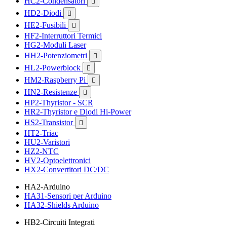
HC2-Condensatori

HD2-Diodi

HE2-Fusibili

HF2-Interruttori Termici
HG2-Moduli Laser
HH2-Potenziometri

HL2-Powerblock

HM2-Raspberry Pi

HN2-Resistenze

HP2-Thyristor - SCR
HR2-Thyristor e Diodi Hi-Power
HS2-Transistor

HT2-Triac
HU2-Varistori
HZ2-NTC
HV2-Optoelettronici
HX2-Convertitori DC/DC
HA2-Arduino
HA31-Sensori per Arduino
HA32-Shields Arduino
HB2-Circuiti Integrati