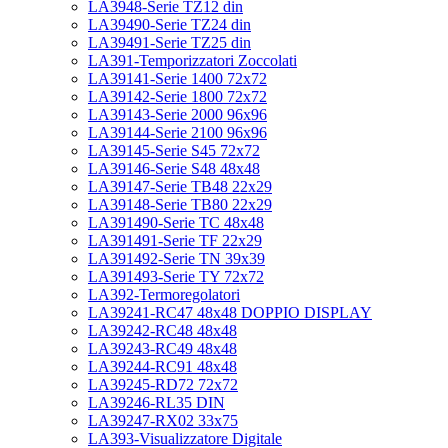
LA3948-Serie TZ12 din
LA39490-Serie TZ24 din
LA39491-Serie TZ25 din
LA391-Temporizzatori Zoccolati
LA39141-Serie 1400 72x72
LA39142-Serie 1800 72x72
LA39143-Serie 2000 96x96
LA39144-Serie 2100 96x96
LA39145-Serie S45 72x72
LA39146-Serie S48 48x48
LA39147-Serie TB48 22x29
LA39148-Serie TB80 22x29
LA391490-Serie TC 48x48
LA391491-Serie TF 22x29
LA391492-Serie TN 39x39
LA391493-Serie TY 72x72
LA392-Termoregolatori
LA39241-RC47 48x48 DOPPIO DISPLAY
LA39242-RC48 48x48
LA39243-RC49 48x48
LA39244-RC91 48x48
LA39245-RD72 72x72
LA39246-RL35 DIN
LA39247-RX02 33x75
LA393-Visualizzatore Digitale