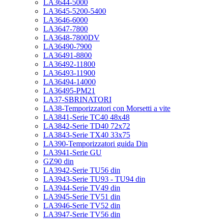
LA3644-5000
LA3645-5200-5400
LA3646-6000
LA3647-7800
LA3648-7800DV
LA36490-7900
LA36491-8800
LA36492-11800
LA36493-11900
LA36494-14000
LA36495-PM21
LA37-SBRINATORI
LA38-Temporizzatori con Morsetti a vite
LA3841-Serie TC40 48x48
LA3842-Serie TD40 72x72
LA3843-Serie TX40 33x75
LA390-Temporizzatori guida Din
LA3941-Serie GU
GZ90 din
LA3942-Serie TU56 din
LA3943-Serie TU93 - TU94 din
LA3944-Serie TV49 din
LA3945-Serie TV51 din
LA3946-Serie TV52 din
LA3947-Serie TV56 din