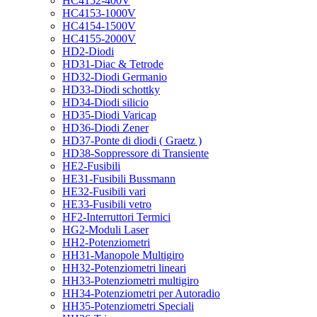
HC4152-400V
HC4153-1000V
HC4154-1500V
HC4155-2000V
HD2-Diodi
HD31-Diac & Tetrode
HD32-Diodi Germanio
HD33-Diodi schottky
HD34-Diodi silicio
HD35-Diodi Varicap
HD36-Diodi Zener
HD37-Ponte di diodi ( Graetz )
HD38-Soppressore di Transiente
HE2-Fusibili
HE31-Fusibili Bussmann
HE32-Fusibili vari
HE33-Fusibili vetro
HF2-Interruttori Termici
HG2-Moduli Laser
HH2-Potenziometri
HH31-Manopole Multigiro
HH32-Potenziometri lineari
HH33-Potenziometri multigiro
HH34-Potenziometri per Autoradio
HH35-Potenziometri Speciali