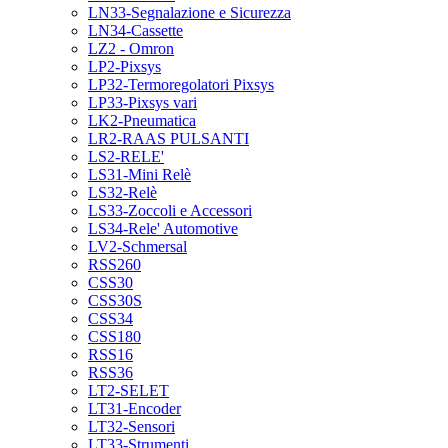
LN33-Segnalazione e Sicurezza
LN34-Cassette
LZ2 - Omron
LP2-Pixsys
LP32-Termoregolatori Pixsys
LP33-Pixsys vari
LK2-Pneumatica
LR2-RAAS PULSANTI
LS2-RELE'
LS31-Mini Relè
LS32-Relè
LS33-Zoccoli e Accessori
LS34-Rele' Automotive
LV2-Schmersal
RSS260
CSS30
CSS30S
CSS34
CSS180
RSS16
RSS36
LT2-SELET
LT31-Encoder
LT32-Sensori
LT33-Strumenti