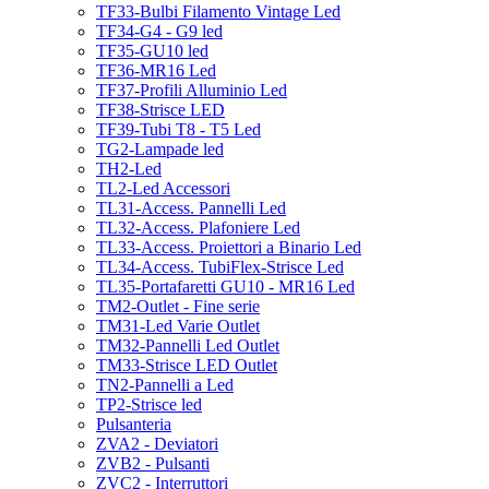
TF33-Bulbi Filamento Vintage Led
TF34-G4 - G9 led
TF35-GU10 led
TF36-MR16 Led
TF37-Profili Alluminio Led
TF38-Strisce LED
TF39-Tubi T8 - T5 Led
TG2-Lampade led
TH2-Led
TL2-Led Accessori
TL31-Access. Pannelli Led
TL32-Access. Plafoniere Led
TL33-Access. Proiettori a Binario Led
TL34-Access. TubiFlex-Strisce Led
TL35-Portafaretti GU10 - MR16 Led
TM2-Outlet - Fine serie
TM31-Led Varie Outlet
TM32-Pannelli Led Outlet
TM33-Strisce LED Outlet
TN2-Pannelli a Led
TP2-Strisce led
Pulsanteria
ZVA2 - Deviatori
ZVB2 - Pulsanti
ZVC2 - Interruttori