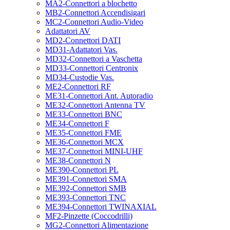
MA2-Connettori a blochetto
MB2-Connettori Accendisigari
MC2-Connettori Audio-Video
Adattatori AV
MD2-Connettori DATI
MD31-Adattatori Vas.
MD32-Connettori a Vaschetta
MD33-Connettori Centronix
MD34-Custodie Vas.
ME2-Connettori RF
ME31-Connettori Ant. Autoradio
ME32-Connettori Antenna TV
ME33-Connettori BNC
ME34-Connettori F
ME35-Connettori FME
ME36-Connettori MCX
ME37-Connettori MINI-UHF
ME38-Connettori N
ME390-Connettori PL
ME391-Connettori SMA
ME392-Connettori SMB
ME393-Connettori TNC
ME394-Connettori TWINAXIAL
MF2-Pinzette (Coccodrilli)
MG2-Connettori Alimentazione