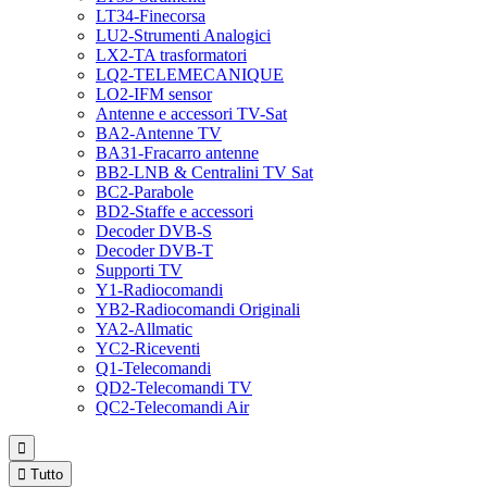
LT34-Finecorsa
LU2-Strumenti Analogici
LX2-TA trasformatori
LQ2-TELEMECANIQUE
LO2-IFM sensor
Antenne e accessori TV-Sat
BA2-Antenne TV
BA31-Fracarro antenne
BB2-LNB & Centralini TV Sat
BC2-Parabole
BD2-Staffe e accessori
Decoder DVB-S
Decoder DVB-T
Supporti TV
Y1-Radiocomandi
YB2-Radiocomandi Originali
YA2-Allmatic
YC2-Riceventi
Q1-Telecomandi
QD2-Telecomandi TV
QC2-Telecomandi Air


Tutto