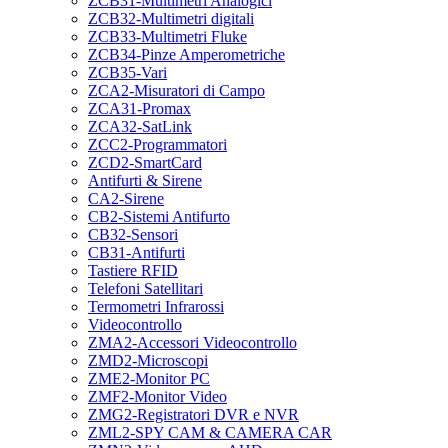
ZCB31-Multimetri Analogici
ZCB32-Multimetri digitali
ZCB33-Multimetri Fluke
ZCB34-Pinze Amperometriche
ZCB35-Vari
ZCA2-Misuratori di Campo
ZCA31-Promax
ZCA32-SatLink
ZCC2-Programmatori
ZCD2-SmartCard
Antifurti & Sirene
CA2-Sirene
CB2-Sistemi Antifurto
CB32-Sensori
CB31-Antifurti
Tastiere RFID
Telefoni Satellitari
Termometri Infrarossi
Videocontrollo
ZMA2-Accessori Videocontrollo
ZMD2-Microscopi
ZME2-Monitor PC
ZMF2-Monitor Video
ZMG2-Registratori DVR e NVR
ZML2-SPY CAM & CAMERA CAR