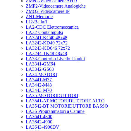
ZMN2-Video camere AHD
ZMP2-Videocamere Analogiche
ZMQ2-Videocamere IP
ZN1-Memorie
LJ2-Balluff
LA2-CDC Elettromeccanica
LA32-Contaimpulsi
LA3241-KC40 48x48
LA3242-KD40 72x72
LA3243-KD646 72x72
LA3244-TK48 48x48
LA33-Controllo Livello Liquidi
LA3341-GM64
LA3342-GS63
LA34-MOTORI
LA3441-M37
LA3442-M48
LA3443-M70
LA35-MOTORIDUTTORI
LA3541-AT MOTORIDUTTORE ALTO
LA3542-BT MOTORIDUTTORE BASSO
LA36-Programmatori a Camme
LA3641-4800
LA3642-4900
LA3643-4900DV