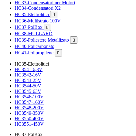
HC33-Condensatori per Motori
HC34-Condensatori X2
HC35-Elettrolitici

HC36-Multistrato 100V
HC37-PolBox

HC38-MULLARD
HC39-Poliestere Metallizato

HC40-Policarbonato
HC41-Polipropilene

HC35-Elettrolitici
HC3541-6,3V
HC3542-16V
HC3543-25V
HC3544-50V
HC3545-63V
HC3546-100V
HC3547-160V
HC3548-200V
HC3549-350V
HC3550-400V
HC3551-450V
HC37-PolBox