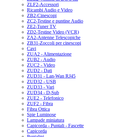
ZLF2-Accessori
Ricambi Audio e Video
ZB2-Cinescopi
ZC2-Testine e puntine Audio
ZE2-Tuner TV
ZD2-Testine Video (VCR)
ZA2-Antenne Telescopiche
ZB31-Zoccoli per cinescopi
Cavi
ZUA2 - Alimentazione
ZUB2 - Audio
ZUC2 - Video
ZUD2 - Dati
ZUD31 - Lan-Wan RJ45
ZUD32 - USB
ZUD33 - Vari
ZUD34 - D-Sub
ZUE2 - Telefonico
ZUF2 - Fibra
Fibra Ottica
Spie Luminose
Lampade miniatura
Capicorda - Puntali - Fascette
Capicorda
Puntalini