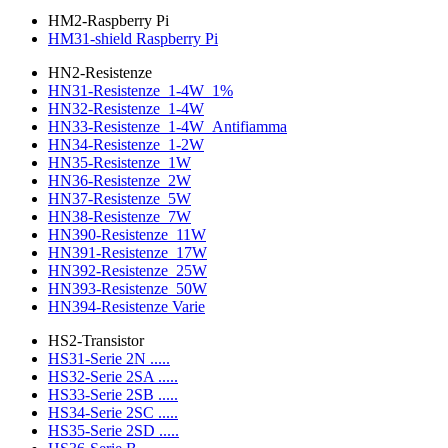
HM2-Raspberry Pi
HM31-shield Raspberry Pi
HN2-Resistenze
HN31-Resistenze_1-4W_1%
HN32-Resistenze_1-4W
HN33-Resistenze_1-4W_Antifiamma
HN34-Resistenze_1-2W
HN35-Resistenze_1W
HN36-Resistenze_2W
HN37-Resistenze_5W
HN38-Resistenze_7W
HN390-Resistenze_11W
HN391-Resistenze_17W
HN392-Resistenze_25W
HN393-Resistenze_50W
HN394-Resistenze Varie
HS2-Transistor
HS31-Serie 2N .....
HS32-Serie 2SA .....
HS33-Serie 2SB .....
HS34-Serie 2SC .....
HS35-Serie 2SD .....