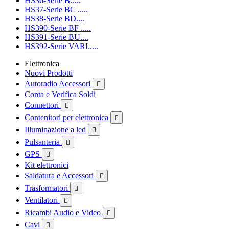
HS36-Serie B.....
HS37-Serie BC .....
HS38-Serie BD....
HS390-Serie BF .....
HS391-Serie BU....
HS392-Serie VARI.....
Elettronica
Nuovi Prodotti
Autoradio Accessori

Conta e Verifica Soldi
Connettori

Contenitori per elettronica

Illuminazione a led

Pulsanteria

GPS

Kit elettronici
Saldatura e Accessori

Trasformatori

Ventilatori

Ricambi Audio e Video

Cavi
