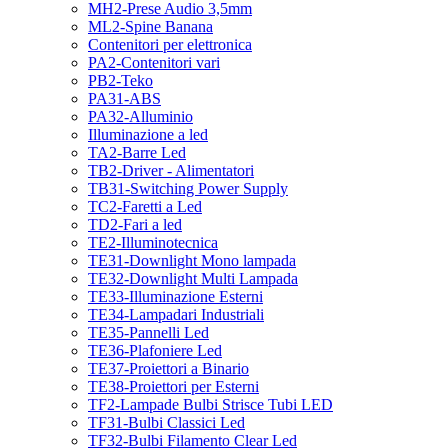
MH2-Prese Audio 3,5mm
ML2-Spine Banana
Contenitori per elettronica
PA2-Contenitori vari
PB2-Teko
PA31-ABS
PA32-Alluminio
Illuminazione a led
TA2-Barre Led
TB2-Driver - Alimentatori
TB31-Switching Power Supply
TC2-Faretti a Led
TD2-Fari a led
TE2-Illuminotecnica
TE31-Downlight Mono lampada
TE32-Downlight Multi Lampada
TE33-Illuminazione Esterni
TE34-Lampadari Industriali
TE35-Pannelli Led
TE36-Plafoniere Led
TE37-Proiettori a Binario
TE38-Proiettori per Esterni
TF2-Lampade Bulbi Strisce Tubi LED
TF31-Bulbi Classici Led
TF32-Bulbi Filamento Clear Led