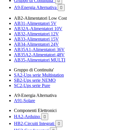
Gruppo di Continuita'

A9-Energia Alternativa

AB2-Alimentatori Low Cost
AB31-Alimentatori 5V
AB32A-Alimentatori 10V
AB32-Alimentatori 12V
AB33-Alimentatori 15V
AB34-Alimentatori 24V
AB35A1-Alimentatori 36V
AB35A2-Alimentatori 48V
AB35-Alimentatori MULTI
Gruppo di Continuita'
SA2-Ups serie Multistation
SB2-Ups serie NEMO
SC2-Ups serie Pure
A9-Energia Alternativa
A91-Solare
Componenti Elettronici
HA2-Arduino

HB2-Circuiti Integrati
