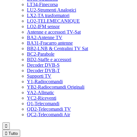
LT34-Finecorsa
LU2-Strumenti Analogici
LX2-TA trasformatori
LQ2-TELEMECANIQUE
LO2-IFM sensor
Antenne e accessori TV-Sat
BA2-Antenne TV
BA31-Fracarro antenne
BB2-LNB & Centralini TV Sat
BC2-Parabole
BD2-Staffe e accessori
Decoder DVB-S
Decoder DVB-T
Supporti TV
Y1-Radiocomandi
YB2-Radiocomandi Originali
YA2-Allmatic
YC2-Riceventi
Q1-Telecomandi
QD2-Telecomandi TV
QC2-Telecomandi Air


Tutto