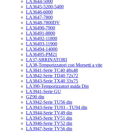
LA3644-5000
LA3645-5200-5400
LA3646-6000
LA3647-7800
LA3648-7800DV
LA36490-7900
LA36491-8800
LA36492-11800
LA36493-11900
LA36494-14000
LA36495-PM21
LA37-SBRINATORI
LA38-Temporizzatori con Morsetti a vite
LA3841-Serie TC40 48x48
LA3842-Serie TD40 72x72
LA3843-Serie TX40 33x75
LA390-Temporizzatori guida Din
LA3941-Serie GU
GZ90 din
LA3942-Serie TU56 din
LA3943-Serie TU93 - TU94 din
LA3944-Serie TV49 din
LA3945-Serie TV51 din
LA3946-Serie TV52 din
LA3947-Serie TV56 din