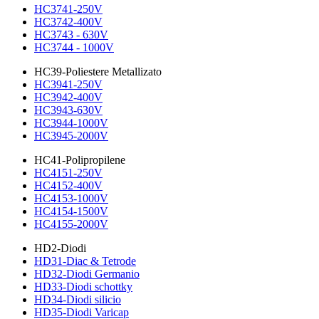
HC3741-250V
HC3742-400V
HC3743 - 630V
HC3744 - 1000V
HC39-Poliestere Metallizato
HC3941-250V
HC3942-400V
HC3943-630V
HC3944-1000V
HC3945-2000V
HC41-Polipropilene
HC4151-250V
HC4152-400V
HC4153-1000V
HC4154-1500V
HC4155-2000V
HD2-Diodi
HD31-Diac & Tetrode
HD32-Diodi Germanio
HD33-Diodi schottky
HD34-Diodi silicio
HD35-Diodi Varicap