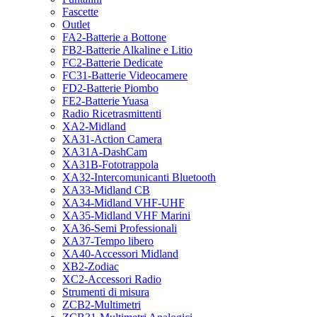
Fascette
Outlet
FA2-Batterie a Bottone
FB2-Batterie Alkaline e Litio
FC2-Batterie Dedicate
FC31-Batterie Videocamere
FD2-Batterie Piombo
FE2-Batterie Yuasa
Radio Ricetrasmittenti
XA2-Midland
XA31-Action Camera
XA31A-DashCam
XA31B-Fototrappola
XA32-Intercomunicanti Bluetooth
XA33-Midland CB
XA34-Midland VHF-UHF
XA35-Midland VHF Marini
XA36-Semi Professionali
XA37-Tempo libero
XA40-Accessori Midland
XB2-Zodiac
XC2-Accessori Radio
Strumenti di misura
ZCB2-Multimetri