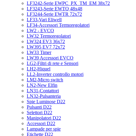
LF3242-Serie EWPC_PX_TM_EM 38x72
LF3243-Serie EWTQ 48x48
LF3244-Serie EWTR 72x72
LF33-Vari Eliwell
LF34-Accessori Termoregolatori
LW2 - EVCO
LW32 Termoregolatori
LW324 EV3 36x72
LW395 EV7 72x72
LW33 Timer
LW39 Accessori EVCO
LG2-Filtri di rete e Sensori
LH2-Hiquel
LL2-Inverter controllo motori
LM2-Micro switch
LN2-New Elfin
LN31-Contattori
LN32-Pulsanteria
Spie Luminose D22
Pulsanti D22
Selettori D22
Manipolatori D22
Accessori D22
Lampade per spie
Etichette D22