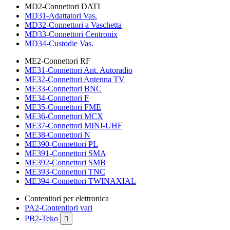
MD2-Connettori DATI
MD31-Adattatori Vas.
MD32-Connettori a Vaschetta
MD33-Connettori Centronix
MD34-Custodie Vas.
ME2-Connettori RF
ME31-Connettori Ant. Autoradio
ME32-Connettori Antenna TV
ME33-Connettori BNC
ME34-Connettori F
ME35-Connettori FME
ME36-Connettori MCX
ME37-Connettori MINI-UHF
ME38-Connettori N
ME390-Connettori PL
ME391-Connettori SMA
ME392-Connettori SMB
ME393-Connettori TNC
ME394-Connettori TWINAXIAL
Contenitori per elettronica
PA2-Contenitori vari
PB2-Teko
