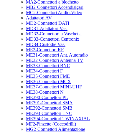
MA2-Connettori a blochetto
MB2-Connettori Accendisigari
MC2-Connettori Audio-Video
Adattatori AV
MD2-Connettori DATI
MD31-Adattatori Vas.
MD32-Connettori a Vaschetta
MD33-Connettori Centronix
MD34-Custodie Vas.
ME2-Connettori RF
ME31-Connettori Ant. Autoradio
ME32-Connettori Antenna TV
ME33-Connettori BNC
ME34-Connettori F
ME35-Connettori FME
ME36-Connettori MCX
ME37-Connettori MINI-UHF
ME38-Connettori N
ME390-Connettori PL
ME391-Connettori SMA
ME392-Connettori SMB
ME393-Connettori TNC
ME394-Connettori TWINAXIAL
MF2-Pinzette (Coccodrilli)
MG2-Connettori Alimentazione