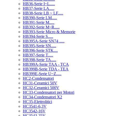
HB36-Serie I~L.....
HB37-Serie LA.....
HB38-Serie LB ~ LF.....
HB390-Serie LM.....
HB391-Serie M.....
HB392-Serie M~R.....
HB393-Serie Micro & Memorie
HB394-Serie S.....
HB395A-Serie SN74 .....
HB395-Serie SN.....
HB396-Serie STK....
HB397-Serie T.....
HB398-Serie TA.....
HB399A-Serie TAA - TCA
HB399B-Serie TDA - TEA
HB399E-Serie U~Z.....
HC2-Condensatori
HC31-Ceramici 50V
HC32-Ceramici 500V
HC33-Condensatori per Motori
HC34-Condensatori X2
HC35-Elettrolitici
HC3541-6,3V
HC3542-16V
HC3543-25V