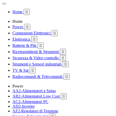
Home

Home
Power

Componenti Elettronici

Elettronica

Batterie & Pile

Ricetrasmittenti & Strumenti

Sicurezza & Video controllo

Strumenti e Sensori industriali

TV & Sat

Radiocomandi & Telecomandi

Power
AA2-Alimentatori a Spina
AB2-Alimentatori Low Cost

AC2-Alimentatori PC
AD2-Inverter
AF2-Regolatori di Tensione