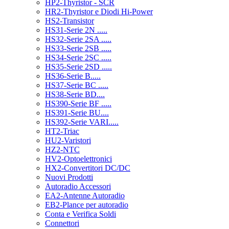
HP2-Thyristor - SCR
HR2-Thyristor e Diodi Hi-Power
HS2-Transistor
HS31-Serie 2N .....
HS32-Serie 2SA .....
HS33-Serie 2SB .....
HS34-Serie 2SC .....
HS35-Serie 2SD .....
HS36-Serie B.....
HS37-Serie BC .....
HS38-Serie BD....
HS390-Serie BF .....
HS391-Serie BU....
HS392-Serie VARI.....
HT2-Triac
HU2-Varistori
HZ2-NTC
HV2-Optoelettronici
HX2-Convertitori DC/DC
Nuovi Prodotti
Autoradio Accessori
EA2-Antenne Autoradio
EB2-Plance per autoradio
Conta e Verifica Soldi
Connettori