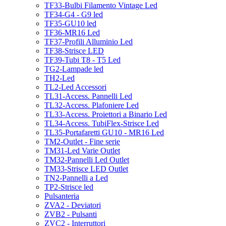
TF33-Bulbi Filamento Vintage Led
TF34-G4 - G9 led
TF35-GU10 led
TF36-MR16 Led
TF37-Profili Alluminio Led
TF38-Strisce LED
TF39-Tubi T8 - T5 Led
TG2-Lampade led
TH2-Led
TL2-Led Accessori
TL31-Access. Pannelli Led
TL32-Access. Plafoniere Led
TL33-Access. Proiettori a Binario Led
TL34-Access. TubiFlex-Strisce Led
TL35-Portafaretti GU10 - MR16 Led
TM2-Outlet - Fine serie
TM31-Led Varie Outlet
TM32-Pannelli Led Outlet
TM33-Strisce LED Outlet
TN2-Pannelli a Led
TP2-Strisce led
Pulsanteria
ZVA2 - Deviatori
ZVB2 - Pulsanti
ZVC2 - Interruttori