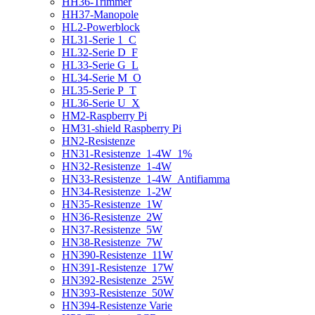
HH36-Trimmer
HH37-Manopole
HL2-Powerblock
HL31-Serie 1_C
HL32-Serie D_F
HL33-Serie G_L
HL34-Serie M_O
HL35-Serie P_T
HL36-Serie U_X
HM2-Raspberry Pi
HM31-shield Raspberry Pi
HN2-Resistenze
HN31-Resistenze_1-4W_1%
HN32-Resistenze_1-4W
HN33-Resistenze_1-4W_Antifiamma
HN34-Resistenze_1-2W
HN35-Resistenze_1W
HN36-Resistenze_2W
HN37-Resistenze_5W
HN38-Resistenze_7W
HN390-Resistenze_11W
HN391-Resistenze_17W
HN392-Resistenze_25W
HN393-Resistenze_50W
HN394-Resistenze Varie