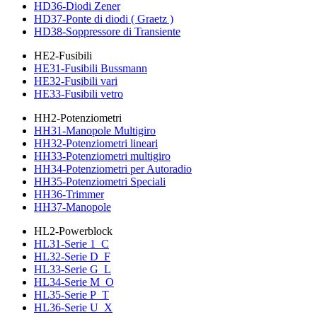
HD36-Diodi Zener
HD37-Ponte di diodi ( Graetz )
HD38-Soppressore di Transiente
HE2-Fusibili
HE31-Fusibili Bussmann
HE32-Fusibili vari
HE33-Fusibili vetro
HH2-Potenziometri
HH31-Manopole Multigiro
HH32-Potenziometri lineari
HH33-Potenziometri multigiro
HH34-Potenziometri per Autoradio
HH35-Potenziometri Speciali
HH36-Trimmer
HH37-Manopole
HL2-Powerblock
HL31-Serie 1_C
HL32-Serie D_F
HL33-Serie G_L
HL34-Serie M_O
HL35-Serie P_T
HL36-Serie U_X