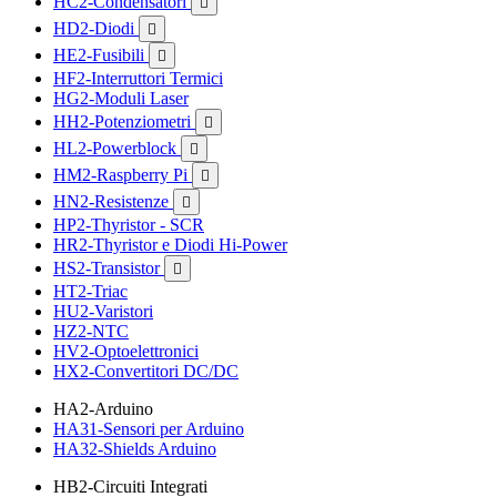
HC2-Condensatori

HD2-Diodi

HE2-Fusibili

HF2-Interruttori Termici
HG2-Moduli Laser
HH2-Potenziometri

HL2-Powerblock

HM2-Raspberry Pi

HN2-Resistenze

HP2-Thyristor - SCR
HR2-Thyristor e Diodi Hi-Power
HS2-Transistor

HT2-Triac
HU2-Varistori
HZ2-NTC
HV2-Optoelettronici
HX2-Convertitori DC/DC
HA2-Arduino
HA31-Sensori per Arduino
HA32-Shields Arduino
HB2-Circuiti Integrati