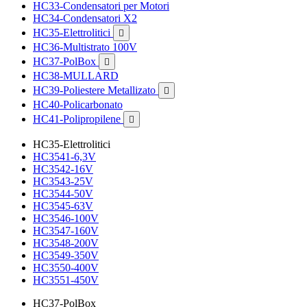
HC33-Condensatori per Motori
HC34-Condensatori X2
HC35-Elettrolitici

HC36-Multistrato 100V
HC37-PolBox

HC38-MULLARD
HC39-Poliestere Metallizato

HC40-Policarbonato
HC41-Polipropilene

HC35-Elettrolitici
HC3541-6,3V
HC3542-16V
HC3543-25V
HC3544-50V
HC3545-63V
HC3546-100V
HC3547-160V
HC3548-200V
HC3549-350V
HC3550-400V
HC3551-450V
HC37-PolBox