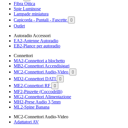
Fibra Ottica
Spie Luminose
Lampade miniatura
Capicorda - Puntali - Fascette

Outlet
Autoradio Accessori
EA2-Antenne Autoradio
EB2-Plance per autoradio
Connettori
MA2-Connettori a blochetto
MB2-Connettori Accendisigari
MC2-Connettori Audio-Video

MD2-Connettori DATI

ME2-Connettori RF

MF2-Pinzette (Coccodrilli)
MG2-Connettori Alimentazione
MH2-Prese Audio 3,5mm
ML2-Spine Banana
MC2-Connettori Audio-Video
Adattatori AV