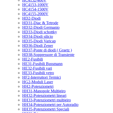
HC4152-400V
HC4153-1000V
HC4154-1500V
HC4155-2000V
HD2-Diodi
HD31-Diac & Tetrode
HD32-Diodi Germanio
HD33-Diodi schottky
HD34-Diodi silicio
HD35-Diodi Varicap
HD36-Diodi Zener
HD37-Ponte di diodi ( Graetz )
HD38-Soppressore di Transiente
HE2-Fusibili
HE31-Fusibili Bussmann
HE32-Fusibili vari
HE33-Fusibili vetro
HF2-Interruttori Termici
HG2-Moduli Laser
HH2-Potenziometri
HH31-Manopole Multigiro
HH32-Potenziometri lineari
HH33-Potenziometri multigiro
HH34-Potenziometri per Autoradio
HH35-Potenziometri Speciali