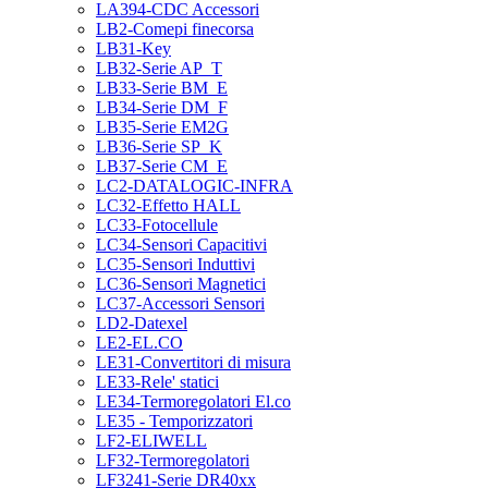
LA394-CDC Accessori
LB2-Comepi finecorsa
LB31-Key
LB32-Serie AP_T
LB33-Serie BM_E
LB34-Serie DM_F
LB35-Serie EM2G
LB36-Serie SP_K
LB37-Serie CM_E
LC2-DATALOGIC-INFRA
LC32-Effetto HALL
LC33-Fotocellule
LC34-Sensori Capacitivi
LC35-Sensori Induttivi
LC36-Sensori Magnetici
LC37-Accessori Sensori
LD2-Datexel
LE2-EL.CO
LE31-Convertitori di misura
LE33-Rele' statici
LE34-Termoregolatori El.co
LE35 - Temporizzatori
LF2-ELIWELL
LF32-Termoregolatori
LF3241-Serie DR40xx