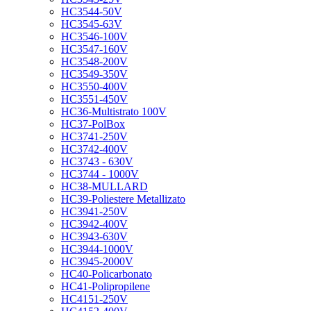
HC3544-50V
HC3545-63V
HC3546-100V
HC3547-160V
HC3548-200V
HC3549-350V
HC3550-400V
HC3551-450V
HC36-Multistrato 100V
HC37-PolBox
HC3741-250V
HC3742-400V
HC3743 - 630V
HC3744 - 1000V
HC38-MULLARD
HC39-Poliestere Metallizato
HC3941-250V
HC3942-400V
HC3943-630V
HC3944-1000V
HC3945-2000V
HC40-Policarbonato
HC41-Polipropilene
HC4151-250V