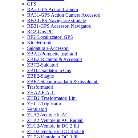
GPS
RA2-GPS Action Camera
RA31-GPS Action Camera Accessori
RB2-GPS Navigatore stradale
RB31-GPS Accessori Navigatori
RC2-Gps PC
RF2-Localizzatori GPS
Kit elettronici
Saldatura e Accessori
ZBA2-Pompette aspiranti
ZBB2-Ricambi & Accessori
ZBC2-Saldatori
ZBD2-Saldatori a Gas
ZBE2-Stagno
ZBF2-Stazioni saldanti & dissaldanti
Trasformatori
ZHA2-E.A.T.
ZHB2-Trasformatori Lin.
ZHC2-Triplicatori
Ventilatori
ZLA2-Ventole in AC
ZLB2-Ventole in AC Radiali
ZLC2-Ventole in DC 2 fili
ZLD2-Ventole in DC Radiali
ZLE2-Ventole in DC 3 fili