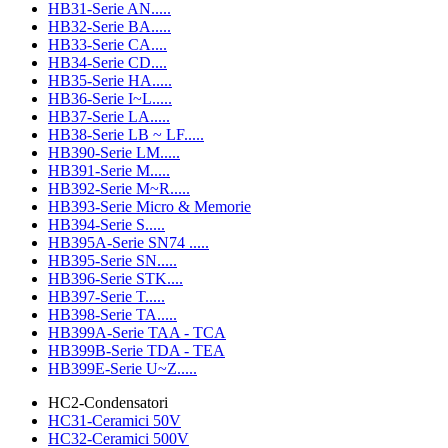
HB31-Serie AN.....
HB32-Serie BA.....
HB33-Serie CA....
HB34-Serie CD....
HB35-Serie HA.....
HB36-Serie I~L.....
HB37-Serie LA.....
HB38-Serie LB ~ LF.....
HB390-Serie LM.....
HB391-Serie M.....
HB392-Serie M~R.....
HB393-Serie Micro & Memorie
HB394-Serie S.....
HB395A-Serie SN74 .....
HB395-Serie SN.....
HB396-Serie STK....
HB397-Serie T.....
HB398-Serie TA.....
HB399A-Serie TAA - TCA
HB399B-Serie TDA - TEA
HB399E-Serie U~Z.....
HC2-Condensatori
HC31-Ceramici 50V
HC32-Ceramici 500V