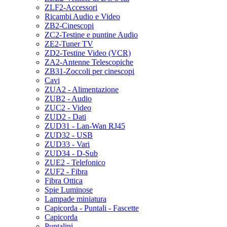
ZLF2-Accessori
Ricambi Audio e Video
ZB2-Cinescopi
ZC2-Testine e puntine Audio
ZE2-Tuner TV
ZD2-Testine Video (VCR)
ZA2-Antenne Telescopiche
ZB31-Zoccoli per cinescopi
Cavi
ZUA2 - Alimentazione
ZUB2 - Audio
ZUC2 - Video
ZUD2 - Dati
ZUD31 - Lan-Wan RJ45
ZUD32 - USB
ZUD33 - Vari
ZUD34 - D-Sub
ZUE2 - Telefonico
ZUF2 - Fibra
Fibra Ottica
Spie Luminose
Lampade miniatura
Capicorda - Puntali - Fascette
Capicorda
Puntalini