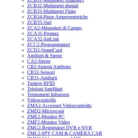
ZCB31-Multimetri Analogici
ZCB32-Multimetri digitali
ZCB33-Multimetri Fluke
ZCB34-Pinze Amperometriche
ZCB35-Vari
ZCA2-Misuratori di Campo
ZCA31-Promax
ZCA32-SatLink
ZCC2-Programmatori
ZCD2-SmartCard
Antifurti & Sirene
CA2-Sirene
CB2-Sistemi Antifurto
CB32-Sensori
CB31-Antifurti
Tastiere RFID
Telefoni Satellitari
Termometri Infrarossi
Videocontrollo
ZMA2-Accessori Videocontrollo
ZMD2-Microscopi
ZME2-Monitor PC
ZMF2-Monitor Video
ZMG2-Registratori DVR e NVR
ZML2-SPY CAM & CAMERA CAR