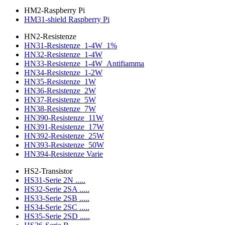
HM2-Raspberry Pi
HM31-shield Raspberry Pi
HN2-Resistenze
HN31-Resistenze_1-4W_1%
HN32-Resistenze_1-4W
HN33-Resistenze_1-4W_Antifiamma
HN34-Resistenze_1-2W
HN35-Resistenze_1W
HN36-Resistenze_2W
HN37-Resistenze_5W
HN38-Resistenze_7W
HN390-Resistenze_11W
HN391-Resistenze_17W
HN392-Resistenze_25W
HN393-Resistenze_50W
HN394-Resistenze Varie
HS2-Transistor
HS31-Serie 2N .....
HS32-Serie 2SA .....
HS33-Serie 2SB .....
HS34-Serie 2SC .....
HS35-Serie 2SD .....