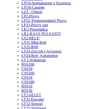
LN33-Segnalazione e Sicurezza
LN34-Cassette
LZ2 - Omron
LP2-Pixsys
LP32-Termoregolatori Pixsys
LP33-Pixsys vari
LK2-Pneumatica
LR2-RAAS PULSANTI
LS2-RELE'
LS31-Mini Relè
LS32-Relè
LS33-Zoccoli e Accessori
LS34-Rele' Automotive
LV2-Schmersal
RSS260
CSS30
CSS30S
CSS34
CSS180
RSS16
RSS36
LT2-SELET
LT31-Encoder
LT32-Sensori
LT33-Strumenti