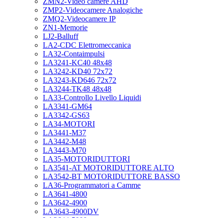
ZMN2-Video camere AHD
ZMP2-Videocamere Analogiche
ZMQ2-Videocamere IP
ZN1-Memorie
LJ2-Balluff
LA2-CDC Elettromeccanica
LA32-Contaimpulsi
LA3241-KC40 48x48
LA3242-KD40 72x72
LA3243-KD646 72x72
LA3244-TK48 48x48
LA33-Controllo Livello Liquidi
LA3341-GM64
LA3342-GS63
LA34-MOTORI
LA3441-M37
LA3442-M48
LA3443-M70
LA35-MOTORIDUTTORI
LA3541-AT MOTORIDUTTORE ALTO
LA3542-BT MOTORIDUTTORE BASSO
LA36-Programmatori a Camme
LA3641-4800
LA3642-4900
LA3643-4900DV