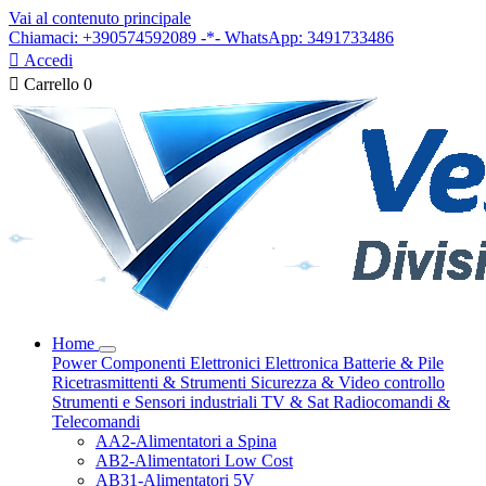
Vai al contenuto principale
Chiamaci: +390574592089 -*- WhatsApp: 3491733486

Accedi

Carrello
0
Home
Power
Componenti Elettronici
Elettronica
Batterie & Pile
Ricetrasmittenti & Strumenti
Sicurezza & Video controllo
Strumenti e Sensori industriali
TV & Sat
Radiocomandi &
Telecomandi
AA2-Alimentatori a Spina
AB2-Alimentatori Low Cost
AB31-Alimentatori 5V