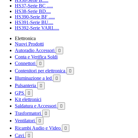
HS36-Serie B.....
HS37-Serie BC .....
HS38-Serie BD....
HS390-Serie BF .....
HS391-Serie BU....
HS392-Serie VARI.....
Elettronica
Nuovi Prodotti
Autoradio Accessori

Conta e Verifica Soldi
Connettori

Contenitori per elettronica

Illuminazione a led

Pulsanteria

GPS

Kit elettronici
Saldatura e Accessori

Trasformatori

Ventilatori

Ricambi Audio e Video

Cavi
