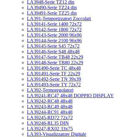
LA3948-Serie TZ12 din
LA39490-Serie TZ24 din
LA39491-Serie TZ25 din
LA391-Temporizzatori Zoccolati
LA39141-Serie 1400 72x72
LA39142-Serie 1800 72x72
LA39143-Serie 2000 96x96
LA39144-Serie 2100 96x96
LA39145-Serie S45 72x72
LA39146-Serie S48 48x48
LA39147-Serie TB48 22x29
LA39148-Serie TB80 22x29
LA391490-Serie TC 48x48
LA391491-Serie TF 22x29
LA391492-Serie TN 39x39
LA391493-Serie TY 72x72
LA392-Termoregolatori
LA39241-RC47 48x48 DOPPIO DISPLAY
LA39242-RC48 48x48
LA39243-RC49 48x48
LA39244-RC91 48x48
LA39245-RD72 72x72
LA39246-RL35 DIN
LA39247-RX02 33x75
LA393-Visualizzatore Digitale