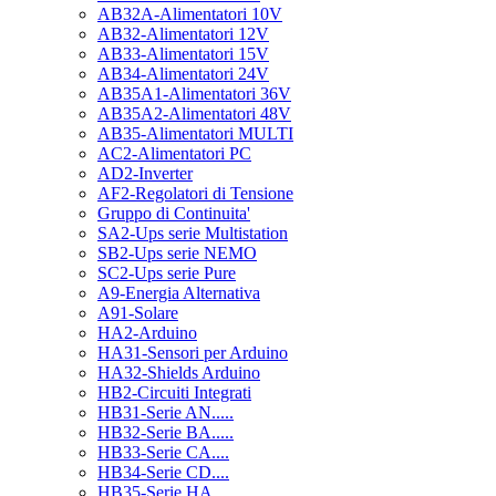
AB32A-Alimentatori 10V
AB32-Alimentatori 12V
AB33-Alimentatori 15V
AB34-Alimentatori 24V
AB35A1-Alimentatori 36V
AB35A2-Alimentatori 48V
AB35-Alimentatori MULTI
AC2-Alimentatori PC
AD2-Inverter
AF2-Regolatori di Tensione
Gruppo di Continuita'
SA2-Ups serie Multistation
SB2-Ups serie NEMO
SC2-Ups serie Pure
A9-Energia Alternativa
A91-Solare
HA2-Arduino
HA31-Sensori per Arduino
HA32-Shields Arduino
HB2-Circuiti Integrati
HB31-Serie AN.....
HB32-Serie BA.....
HB33-Serie CA....
HB34-Serie CD....
HB35-Serie HA.....