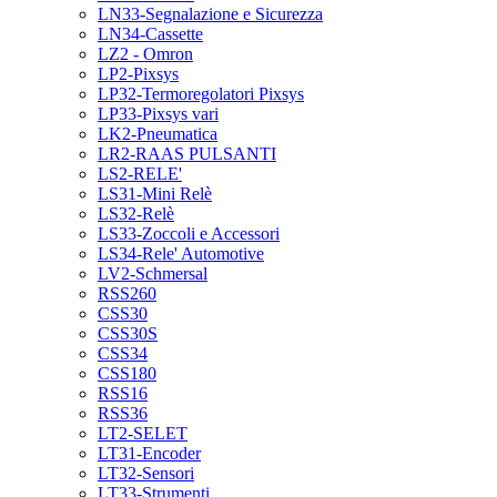
LN33-Segnalazione e Sicurezza
LN34-Cassette
LZ2 - Omron
LP2-Pixsys
LP32-Termoregolatori Pixsys
LP33-Pixsys vari
LK2-Pneumatica
LR2-RAAS PULSANTI
LS2-RELE'
LS31-Mini Relè
LS32-Relè
LS33-Zoccoli e Accessori
LS34-Rele' Automotive
LV2-Schmersal
RSS260
CSS30
CSS30S
CSS34
CSS180
RSS16
RSS36
LT2-SELET
LT31-Encoder
LT32-Sensori
LT33-Strumenti