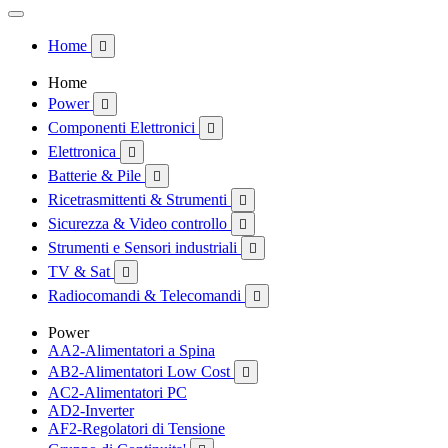
Home

Home
Power

Componenti Elettronici

Elettronica

Batterie & Pile

Ricetrasmittenti & Strumenti

Sicurezza & Video controllo

Strumenti e Sensori industriali

TV & Sat

Radiocomandi & Telecomandi

Power
AA2-Alimentatori a Spina
AB2-Alimentatori Low Cost

AC2-Alimentatori PC
AD2-Inverter
AF2-Regolatori di Tensione