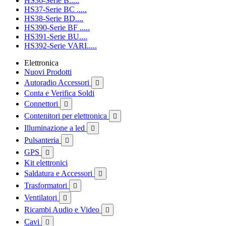
HS36-Serie B.....
HS37-Serie BC .....
HS38-Serie BD....
HS390-Serie BF .....
HS391-Serie BU....
HS392-Serie VARI.....
Elettronica
Nuovi Prodotti
Autoradio Accessori

Conta e Verifica Soldi
Connettori

Contenitori per elettronica

Illuminazione a led

Pulsanteria

GPS

Kit elettronici
Saldatura e Accessori

Trasformatori

Ventilatori

Ricambi Audio e Video

Cavi
