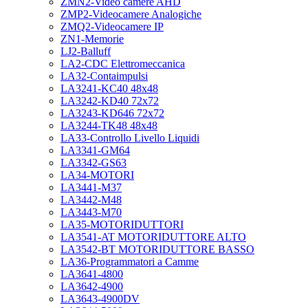
ZMN2-Video camere AHD
ZMP2-Videocamere Analogiche
ZMQ2-Videocamere IP
ZN1-Memorie
LJ2-Balluff
LA2-CDC Elettromeccanica
LA32-Contaimpulsi
LA3241-KC40 48x48
LA3242-KD40 72x72
LA3243-KD646 72x72
LA3244-TK48 48x48
LA33-Controllo Livello Liquidi
LA3341-GM64
LA3342-GS63
LA34-MOTORI
LA3441-M37
LA3442-M48
LA3443-M70
LA35-MOTORIDUTTORI
LA3541-AT MOTORIDUTTORE ALTO
LA3542-BT MOTORIDUTTORE BASSO
LA36-Programmatori a Camme
LA3641-4800
LA3642-4900
LA3643-4900DV