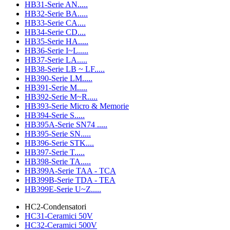
HB31-Serie AN.....
HB32-Serie BA.....
HB33-Serie CA....
HB34-Serie CD....
HB35-Serie HA.....
HB36-Serie I~L.....
HB37-Serie LA.....
HB38-Serie LB ~ LF.....
HB390-Serie LM.....
HB391-Serie M.....
HB392-Serie M~R.....
HB393-Serie Micro & Memorie
HB394-Serie S.....
HB395A-Serie SN74 .....
HB395-Serie SN.....
HB396-Serie STK....
HB397-Serie T.....
HB398-Serie TA.....
HB399A-Serie TAA - TCA
HB399B-Serie TDA - TEA
HB399E-Serie U~Z.....
HC2-Condensatori
HC31-Ceramici 50V
HC32-Ceramici 500V