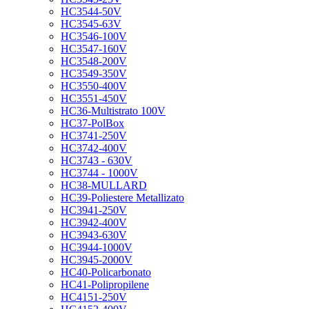
HC3544-50V
HC3545-63V
HC3546-100V
HC3547-160V
HC3548-200V
HC3549-350V
HC3550-400V
HC3551-450V
HC36-Multistrato 100V
HC37-PolBox
HC3741-250V
HC3742-400V
HC3743 - 630V
HC3744 - 1000V
HC38-MULLARD
HC39-Poliestere Metallizato
HC3941-250V
HC3942-400V
HC3943-630V
HC3944-1000V
HC3945-2000V
HC40-Policarbonato
HC41-Polipropilene
HC4151-250V