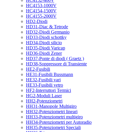
HC4152-400V
HC4153-1000V
HC4154-1500V
HC4155-2000V
HD2-Diodi
HD31-Diac & Tetrode
HD32-Diodi Germanio
HD33-Diodi schottky
HD34-Diodi silicio
HD35-Diodi Varicap
HD36-Diodi Zener
HD37-Ponte di diodi ( Graetz )
HD38-Soppressore di Transiente
HE2-Fusibili
HE31-Fusibili Bussmann
HE32-Fusibili vari
HE33-Fusibili vetro
HF2-Interruttori Termici
HG2-Moduli Laser
HH2-Potenziometri
HH31-Manopole Multigiro
HH32-Potenziometri lineari
HH33-Potenziometri multigiro
HH34-Potenziometri per Autoradio
HH35-Potenziometri Speciali