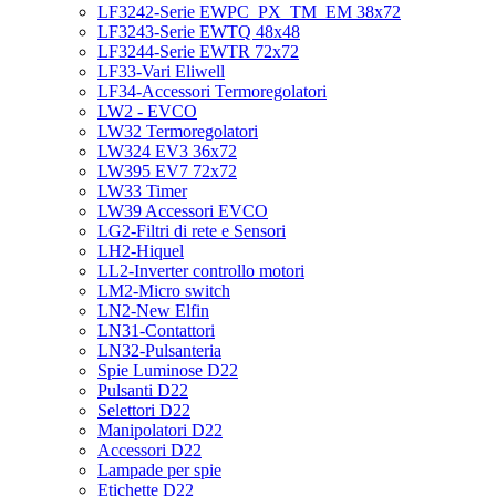
LF3242-Serie EWPC_PX_TM_EM 38x72
LF3243-Serie EWTQ 48x48
LF3244-Serie EWTR 72x72
LF33-Vari Eliwell
LF34-Accessori Termoregolatori
LW2 - EVCO
LW32 Termoregolatori
LW324 EV3 36x72
LW395 EV7 72x72
LW33 Timer
LW39 Accessori EVCO
LG2-Filtri di rete e Sensori
LH2-Hiquel
LL2-Inverter controllo motori
LM2-Micro switch
LN2-New Elfin
LN31-Contattori
LN32-Pulsanteria
Spie Luminose D22
Pulsanti D22
Selettori D22
Manipolatori D22
Accessori D22
Lampade per spie
Etichette D22