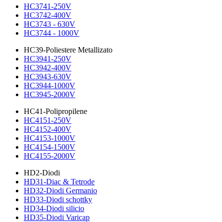
HC3741-250V
HC3742-400V
HC3743 - 630V
HC3744 - 1000V
HC39-Poliestere Metallizato
HC3941-250V
HC3942-400V
HC3943-630V
HC3944-1000V
HC3945-2000V
HC41-Polipropilene
HC4151-250V
HC4152-400V
HC4153-1000V
HC4154-1500V
HC4155-2000V
HD2-Diodi
HD31-Diac & Tetrode
HD32-Diodi Germanio
HD33-Diodi schottky
HD34-Diodi silicio
HD35-Diodi Varicap