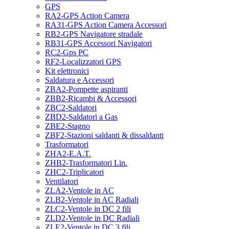
GPS
RA2-GPS Action Camera
RA31-GPS Action Camera Accessori
RB2-GPS Navigatore stradale
RB31-GPS Accessori Navigatori
RC2-Gps PC
RF2-Localizzatori GPS
Kit elettronici
Saldatura e Accessori
ZBA2-Pompette aspiranti
ZBB2-Ricambi & Accessori
ZBC2-Saldatori
ZBD2-Saldatori a Gas
ZBE2-Stagno
ZBF2-Stazioni saldanti & dissaldanti
Trasformatori
ZHA2-E.A.T.
ZHB2-Trasformatori Lin.
ZHC2-Triplicatori
Ventilatori
ZLA2-Ventole in AC
ZLB2-Ventole in AC Radiali
ZLC2-Ventole in DC 2 fili
ZLD2-Ventole in DC Radiali
ZLE2-Ventole in DC 3 fili