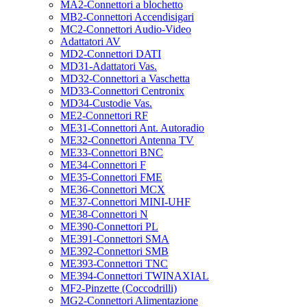
MA2-Connettori a blochetto
MB2-Connettori Accendisigari
MC2-Connettori Audio-Video
Adattatori AV
MD2-Connettori DATI
MD31-Adattatori Vas.
MD32-Connettori a Vaschetta
MD33-Connettori Centronix
MD34-Custodie Vas.
ME2-Connettori RF
ME31-Connettori Ant. Autoradio
ME32-Connettori Antenna TV
ME33-Connettori BNC
ME34-Connettori F
ME35-Connettori FME
ME36-Connettori MCX
ME37-Connettori MINI-UHF
ME38-Connettori N
ME390-Connettori PL
ME391-Connettori SMA
ME392-Connettori SMB
ME393-Connettori TNC
ME394-Connettori TWINAXIAL
MF2-Pinzette (Coccodrilli)
MG2-Connettori Alimentazione