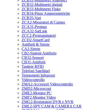
ZCB31-Multimetri Analogici
ZCB32-Multimetri digitali
ZCB33-Multimetri Fluke
ZCB34-Pinze Amperometriche
ZCB35-Vari
ZCA2-Misuratori di Campo
ZCA31-Promax
ZCA32-SatLink
ZCC2-Programmatori
ZCD2-SmartCard
Antifurti & Sirene
CA2-Sirene
CB2-Sistemi Antifurto
CB32-Sensori
CB31-Antifurti
Tastiere RFID
Telefoni Satellitari
Termometri Infrarossi
Videocontrollo
ZMA2-Accessori Videocontrollo
ZMD2-Microscopi
ZME2-Monitor PC
ZMF2-Monitor Video
ZMG2-Registratori DVR e NVR
ZML2-SPY CAM & CAMERA CAR