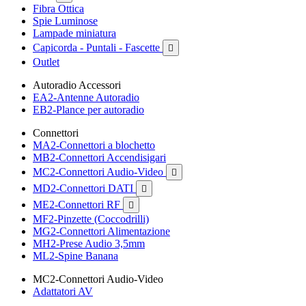
Fibra Ottica
Spie Luminose
Lampade miniatura
Capicorda - Puntali - Fascette

Outlet
Autoradio Accessori
EA2-Antenne Autoradio
EB2-Plance per autoradio
Connettori
MA2-Connettori a blochetto
MB2-Connettori Accendisigari
MC2-Connettori Audio-Video

MD2-Connettori DATI

ME2-Connettori RF

MF2-Pinzette (Coccodrilli)
MG2-Connettori Alimentazione
MH2-Prese Audio 3,5mm
ML2-Spine Banana
MC2-Connettori Audio-Video
Adattatori AV