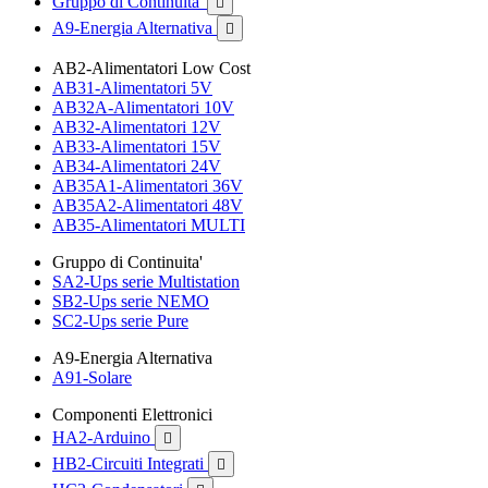
Gruppo di Continuita'

A9-Energia Alternativa

AB2-Alimentatori Low Cost
AB31-Alimentatori 5V
AB32A-Alimentatori 10V
AB32-Alimentatori 12V
AB33-Alimentatori 15V
AB34-Alimentatori 24V
AB35A1-Alimentatori 36V
AB35A2-Alimentatori 48V
AB35-Alimentatori MULTI
Gruppo di Continuita'
SA2-Ups serie Multistation
SB2-Ups serie NEMO
SC2-Ups serie Pure
A9-Energia Alternativa
A91-Solare
Componenti Elettronici
HA2-Arduino

HB2-Circuiti Integrati
