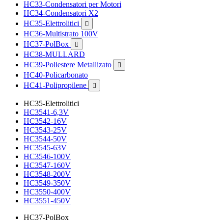
HC33-Condensatori per Motori
HC34-Condensatori X2
HC35-Elettrolitici

HC36-Multistrato 100V
HC37-PolBox

HC38-MULLARD
HC39-Poliestere Metallizato

HC40-Policarbonato
HC41-Polipropilene

HC35-Elettrolitici
HC3541-6,3V
HC3542-16V
HC3543-25V
HC3544-50V
HC3545-63V
HC3546-100V
HC3547-160V
HC3548-200V
HC3549-350V
HC3550-400V
HC3551-450V
HC37-PolBox