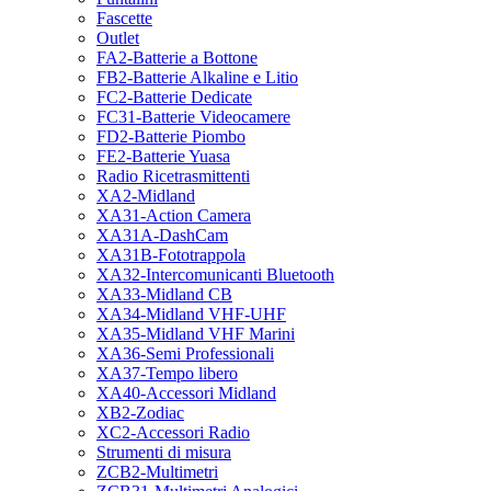
Fascette
Outlet
FA2-Batterie a Bottone
FB2-Batterie Alkaline e Litio
FC2-Batterie Dedicate
FC31-Batterie Videocamere
FD2-Batterie Piombo
FE2-Batterie Yuasa
Radio Ricetrasmittenti
XA2-Midland
XA31-Action Camera
XA31A-DashCam
XA31B-Fototrappola
XA32-Intercomunicanti Bluetooth
XA33-Midland CB
XA34-Midland VHF-UHF
XA35-Midland VHF Marini
XA36-Semi Professionali
XA37-Tempo libero
XA40-Accessori Midland
XB2-Zodiac
XC2-Accessori Radio
Strumenti di misura
ZCB2-Multimetri