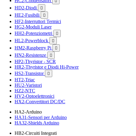
HC2-Condensatori

HD2-Diodi

HE2-Fusibili

HF2-Interruttori Termici
HG2-Moduli Laser
HH2-Potenziometri

HL2-Powerblock

HM2-Raspberry Pi

HN2-Resistenze

HP2-Thyristor - SCR
HR2-Thyristor e Diodi Hi-Power
HS2-Transistor

HT2-Triac
HU2-Varistori
HZ2-NTC
HV2-Optoelettronici
HX2-Convertitori DC/DC
HA2-Arduino
HA31-Sensori per Arduino
HA32-Shields Arduino
HB2-Circuiti Integrati