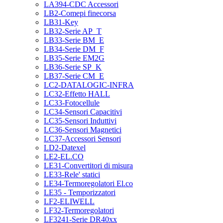
LA394-CDC Accessori
LB2-Comepi finecorsa
LB31-Key
LB32-Serie AP_T
LB33-Serie BM_E
LB34-Serie DM_F
LB35-Serie EM2G
LB36-Serie SP_K
LB37-Serie CM_E
LC2-DATALOGIC-INFRA
LC32-Effetto HALL
LC33-Fotocellule
LC34-Sensori Capacitivi
LC35-Sensori Induttivi
LC36-Sensori Magnetici
LC37-Accessori Sensori
LD2-Datexel
LE2-EL.CO
LE31-Convertitori di misura
LE33-Rele' statici
LE34-Termoregolatori El.co
LE35 - Temporizzatori
LF2-ELIWELL
LF32-Termoregolatori
LF3241-Serie DR40xx