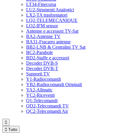
LT34-Finecorsa
LU2-Strumenti Analogici
LX2-TA trasformatori
LQ2-TELEMECANIQUE
LO2-IFM sensor
Antenne e accessori TV-Sat
BA2-Antenne TV
BA31-Fracarro antenne
BB2-LNB & Centralini TV Sat
BC2-Parabole
BD2-Staffe e accessori
Decoder DVB-S
Decoder DVB-T
Supporti TV
Y1-Radiocomandi
YB2-Radiocomandi Originali
YA2-Allmatic
YC2-Riceventi
Q1-Telecomandi
QD2-Telecomandi TV
QC2-Telecomandi Air


Tutto