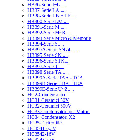
HB36-Serie I~L.....
HB37-Serie LA.....
HB38-Serie LB ~ LF.....
HB390-Serie LM.....
HB391-Serie M.....
HB392-Serie M~R.....
HB393-Serie Micro & Memorie
HB394-Serie S.....
HB395A-Serie SN74 .....
HB395-Serie SN.....
HB396-Serie STK....
HB397-Serie T.....
HB398-Serie TA.....
HB399A-Serie TAA - TCA
HB399B-Serie TDA - TEA
HB399E-Serie U~Z.....
HC2-Condensatori
HC31-Ceramici 50V
HC32-Ceramici 500V
HC33-Condensatori per Motori
HC34-Condensatori X2
HC35-Elettrolitici
HC3541-6,3V
HC3542-16V
HC3543-25V