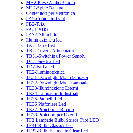
MH2-Prese Audio 3,5mm
ML2-Spine Banana
Contenitori per elettronica
PA2-Contenitori vari
PB2-Teko
PA31-ABS
PA32-Alluminio
Illuminazione a led
TA2-Barre Led
TB2-Driver - Alimentatori
TB31-Switching Power Supply
TC2-Faretti a Led
TD2-Fari a led
TE2-Illuminotecnica
TE31-Downlight Mono lampada
TE32-Downlight Multi Lampada
TE33-Illuminazione Esterni
TE34-Lampadari Industriali
TE35-Pannelli Led
TE36-Plafoniere Led
TE37-Proiettori a Binario
TE38-Proiettori per Esterni
TF2-Lampade Bulbi Strisce Tubi LED
TF31-Bulbi Classici Led
TF32-Bulbi Filamento Clear Led