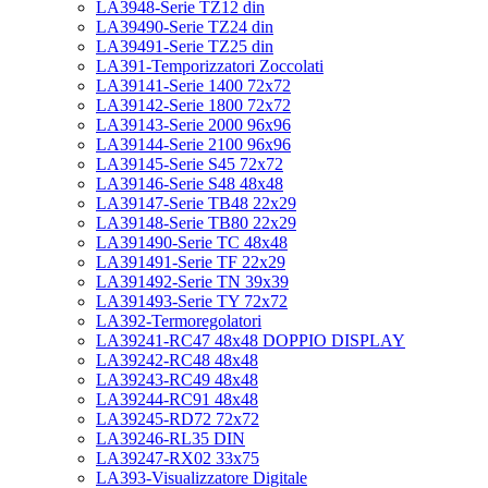
LA3948-Serie TZ12 din
LA39490-Serie TZ24 din
LA39491-Serie TZ25 din
LA391-Temporizzatori Zoccolati
LA39141-Serie 1400 72x72
LA39142-Serie 1800 72x72
LA39143-Serie 2000 96x96
LA39144-Serie 2100 96x96
LA39145-Serie S45 72x72
LA39146-Serie S48 48x48
LA39147-Serie TB48 22x29
LA39148-Serie TB80 22x29
LA391490-Serie TC 48x48
LA391491-Serie TF 22x29
LA391492-Serie TN 39x39
LA391493-Serie TY 72x72
LA392-Termoregolatori
LA39241-RC47 48x48 DOPPIO DISPLAY
LA39242-RC48 48x48
LA39243-RC49 48x48
LA39244-RC91 48x48
LA39245-RD72 72x72
LA39246-RL35 DIN
LA39247-RX02 33x75
LA393-Visualizzatore Digitale