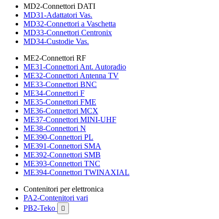
MD2-Connettori DATI
MD31-Adattatori Vas.
MD32-Connettori a Vaschetta
MD33-Connettori Centronix
MD34-Custodie Vas.
ME2-Connettori RF
ME31-Connettori Ant. Autoradio
ME32-Connettori Antenna TV
ME33-Connettori BNC
ME34-Connettori F
ME35-Connettori FME
ME36-Connettori MCX
ME37-Connettori MINI-UHF
ME38-Connettori N
ME390-Connettori PL
ME391-Connettori SMA
ME392-Connettori SMB
ME393-Connettori TNC
ME394-Connettori TWINAXIAL
Contenitori per elettronica
PA2-Contenitori vari
PB2-Teko
