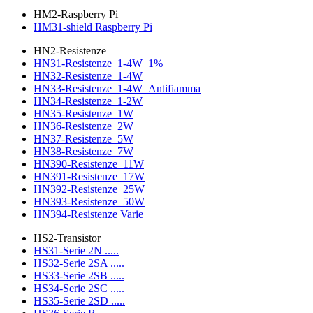
HM2-Raspberry Pi
HM31-shield Raspberry Pi
HN2-Resistenze
HN31-Resistenze_1-4W_1%
HN32-Resistenze_1-4W
HN33-Resistenze_1-4W_Antifiamma
HN34-Resistenze_1-2W
HN35-Resistenze_1W
HN36-Resistenze_2W
HN37-Resistenze_5W
HN38-Resistenze_7W
HN390-Resistenze_11W
HN391-Resistenze_17W
HN392-Resistenze_25W
HN393-Resistenze_50W
HN394-Resistenze Varie
HS2-Transistor
HS31-Serie 2N .....
HS32-Serie 2SA .....
HS33-Serie 2SB .....
HS34-Serie 2SC .....
HS35-Serie 2SD .....