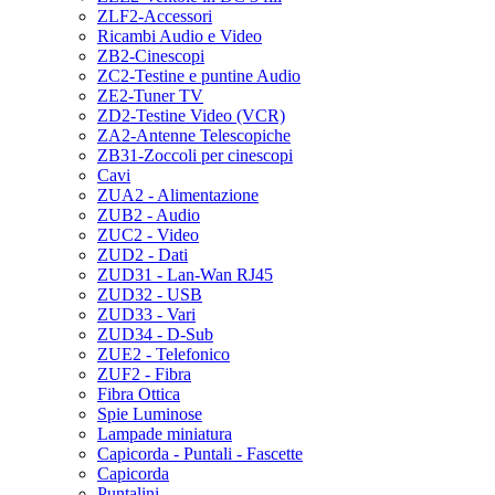
ZLF2-Accessori
Ricambi Audio e Video
ZB2-Cinescopi
ZC2-Testine e puntine Audio
ZE2-Tuner TV
ZD2-Testine Video (VCR)
ZA2-Antenne Telescopiche
ZB31-Zoccoli per cinescopi
Cavi
ZUA2 - Alimentazione
ZUB2 - Audio
ZUC2 - Video
ZUD2 - Dati
ZUD31 - Lan-Wan RJ45
ZUD32 - USB
ZUD33 - Vari
ZUD34 - D-Sub
ZUE2 - Telefonico
ZUF2 - Fibra
Fibra Ottica
Spie Luminose
Lampade miniatura
Capicorda - Puntali - Fascette
Capicorda
Puntalini