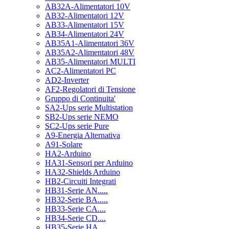
AB32A-Alimentatori 10V
AB32-Alimentatori 12V
AB33-Alimentatori 15V
AB34-Alimentatori 24V
AB35A1-Alimentatori 36V
AB35A2-Alimentatori 48V
AB35-Alimentatori MULTI
AC2-Alimentatori PC
AD2-Inverter
AF2-Regolatori di Tensione
Gruppo di Continuita'
SA2-Ups serie Multistation
SB2-Ups serie NEMO
SC2-Ups serie Pure
A9-Energia Alternativa
A91-Solare
HA2-Arduino
HA31-Sensori per Arduino
HA32-Shields Arduino
HB2-Circuiti Integrati
HB31-Serie AN.....
HB32-Serie BA.....
HB33-Serie CA....
HB34-Serie CD....
HB35-Serie HA.....