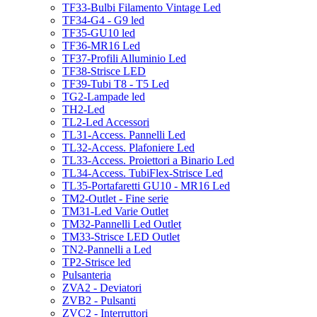
TF33-Bulbi Filamento Vintage Led
TF34-G4 - G9 led
TF35-GU10 led
TF36-MR16 Led
TF37-Profili Alluminio Led
TF38-Strisce LED
TF39-Tubi T8 - T5 Led
TG2-Lampade led
TH2-Led
TL2-Led Accessori
TL31-Access. Pannelli Led
TL32-Access. Plafoniere Led
TL33-Access. Proiettori a Binario Led
TL34-Access. TubiFlex-Strisce Led
TL35-Portafaretti GU10 - MR16 Led
TM2-Outlet - Fine serie
TM31-Led Varie Outlet
TM32-Pannelli Led Outlet
TM33-Strisce LED Outlet
TN2-Pannelli a Led
TP2-Strisce led
Pulsanteria
ZVA2 - Deviatori
ZVB2 - Pulsanti
ZVC2 - Interruttori