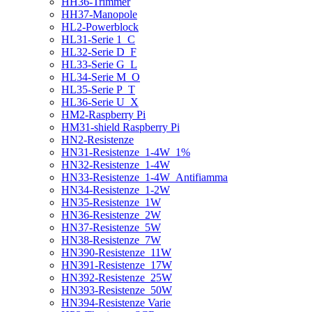
HH36-Trimmer
HH37-Manopole
HL2-Powerblock
HL31-Serie 1_C
HL32-Serie D_F
HL33-Serie G_L
HL34-Serie M_O
HL35-Serie P_T
HL36-Serie U_X
HM2-Raspberry Pi
HM31-shield Raspberry Pi
HN2-Resistenze
HN31-Resistenze_1-4W_1%
HN32-Resistenze_1-4W
HN33-Resistenze_1-4W_Antifiamma
HN34-Resistenze_1-2W
HN35-Resistenze_1W
HN36-Resistenze_2W
HN37-Resistenze_5W
HN38-Resistenze_7W
HN390-Resistenze_11W
HN391-Resistenze_17W
HN392-Resistenze_25W
HN393-Resistenze_50W
HN394-Resistenze Varie