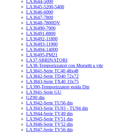
LA3644-5000
LA3645-5200-5400
LA3646-6000
LA3647-7800
LA3648-7800DV
LA36490-7900
LA36491-8800
LA36492-11800
LA36493-11900
LA36494-14000
LA36495-PM21
LA37-SBRINATORI
LA38-Temporizzatori con Morsetti a vite
LA3841-Serie TC40 48x48
LA3842-Serie TD40 72x72
LA3843-Serie TX40 33x75
LA390-Temporizzatori guida Din
LA3941-Serie GU
GZ90 din
LA3942-Serie TU56 din
LA3943-Serie TU93 - TU94 din
LA3944-Serie TV49 din
LA3945-Serie TV51 din
LA3946-Serie TV52 din
LA3947-Serie TV56 din