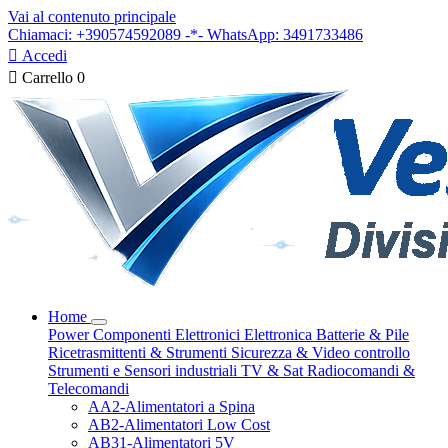
Vai al contenuto principale
Chiamaci: +390574592089 -*- WhatsApp: 3491733486

Accedi

Carrello
0
Home
Power
Componenti Elettronici
Elettronica
Batterie & Pile
Ricetrasmittenti & Strumenti
Sicurezza & Video controllo
Strumenti e Sensori industriali
TV & Sat
Radiocomandi &
Telecomandi
AA2-Alimentatori a Spina
AB2-Alimentatori Low Cost
AB31-Alimentatori 5V