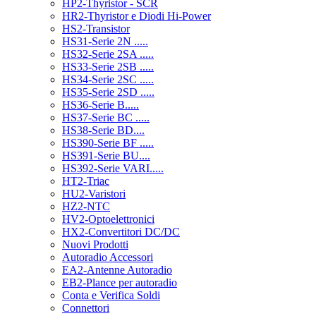
HP2-Thyristor - SCR
HR2-Thyristor e Diodi Hi-Power
HS2-Transistor
HS31-Serie 2N .....
HS32-Serie 2SA .....
HS33-Serie 2SB .....
HS34-Serie 2SC .....
HS35-Serie 2SD .....
HS36-Serie B.....
HS37-Serie BC .....
HS38-Serie BD....
HS390-Serie BF .....
HS391-Serie BU....
HS392-Serie VARI.....
HT2-Triac
HU2-Varistori
HZ2-NTC
HV2-Optoelettronici
HX2-Convertitori DC/DC
Nuovi Prodotti
Autoradio Accessori
EA2-Antenne Autoradio
EB2-Plance per autoradio
Conta e Verifica Soldi
Connettori