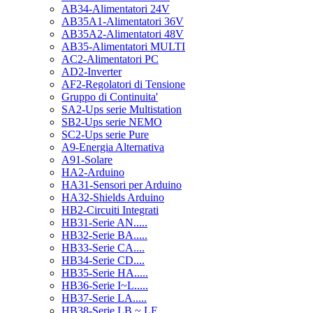
AB34-Alimentatori 24V
AB35A1-Alimentatori 36V
AB35A2-Alimentatori 48V
AB35-Alimentatori MULTI
AC2-Alimentatori PC
AD2-Inverter
AF2-Regolatori di Tensione
Gruppo di Continuita'
SA2-Ups serie Multistation
SB2-Ups serie NEMO
SC2-Ups serie Pure
A9-Energia Alternativa
A91-Solare
HA2-Arduino
HA31-Sensori per Arduino
HA32-Shields Arduino
HB2-Circuiti Integrati
HB31-Serie AN.....
HB32-Serie BA.....
HB33-Serie CA....
HB34-Serie CD....
HB35-Serie HA.....
HB36-Serie I~L.....
HB37-Serie LA.....
HB38-Serie LB ~ LF.....