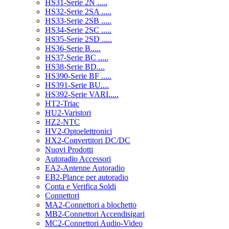
HS31-Serie 2N .....
HS32-Serie 2SA .....
HS33-Serie 2SB .....
HS34-Serie 2SC .....
HS35-Serie 2SD .....
HS36-Serie B.....
HS37-Serie BC .....
HS38-Serie BD....
HS390-Serie BF .....
HS391-Serie BU....
HS392-Serie VARI.....
HT2-Triac
HU2-Varistori
HZ2-NTC
HV2-Optoelettronici
HX2-Convertitori DC/DC
Nuovi Prodotti
Autoradio Accessori
EA2-Antenne Autoradio
EB2-Plance per autoradio
Conta e Verifica Soldi
Connettori
MA2-Connettori a blochetto
MB2-Connettori Accendisigari
MC2-Connettori Audio-Video