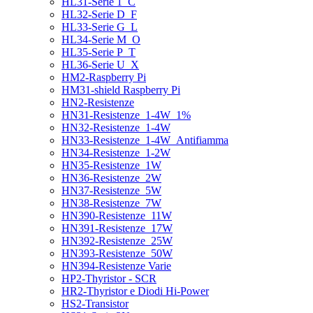
HL31-Serie 1_C
HL32-Serie D_F
HL33-Serie G_L
HL34-Serie M_O
HL35-Serie P_T
HL36-Serie U_X
HM2-Raspberry Pi
HM31-shield Raspberry Pi
HN2-Resistenze
HN31-Resistenze_1-4W_1%
HN32-Resistenze_1-4W
HN33-Resistenze_1-4W_Antifiamma
HN34-Resistenze_1-2W
HN35-Resistenze_1W
HN36-Resistenze_2W
HN37-Resistenze_5W
HN38-Resistenze_7W
HN390-Resistenze_11W
HN391-Resistenze_17W
HN392-Resistenze_25W
HN393-Resistenze_50W
HN394-Resistenze Varie
HP2-Thyristor - SCR
HR2-Thyristor e Diodi Hi-Power
HS2-Transistor