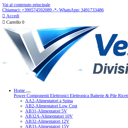
Vai al contenuto principale
Chiamaci: +390574592089 -*- WhatsApp: 3491733486

Accedi

Carrello
0
Home
Power
Componenti Elettronici
Elettronica
Batterie & Pile
Ricet
AA2-Alimentatori a Spina
AB2-Alimentatori Low Cost
AB31-Alimentatori 5V
AB32A-Alimentatori 10V
AB32-Alimentatori 12V
AB33-Alimentatori 15V