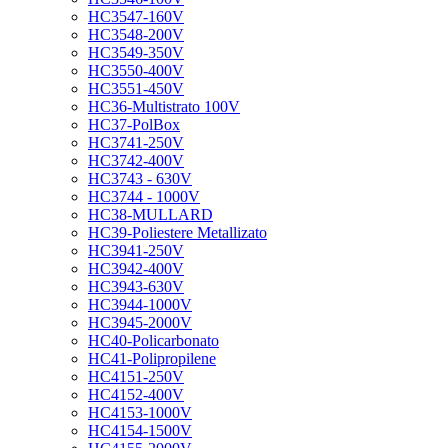
HC3547-160V
HC3548-200V
HC3549-350V
HC3550-400V
HC3551-450V
HC36-Multistrato 100V
HC37-PolBox
HC3741-250V
HC3742-400V
HC3743 - 630V
HC3744 - 1000V
HC38-MULLARD
HC39-Poliestere Metallizato
HC3941-250V
HC3942-400V
HC3943-630V
HC3944-1000V
HC3945-2000V
HC40-Policarbonato
HC41-Polipropilene
HC4151-250V
HC4152-400V
HC4153-1000V
HC4154-1500V