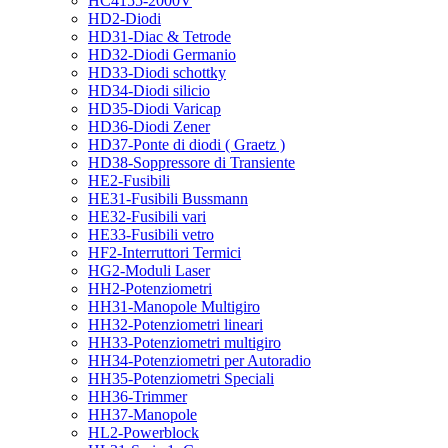
HC4155-2000V
HD2-Diodi
HD31-Diac & Tetrode
HD32-Diodi Germanio
HD33-Diodi schottky
HD34-Diodi silicio
HD35-Diodi Varicap
HD36-Diodi Zener
HD37-Ponte di diodi ( Graetz )
HD38-Soppressore di Transiente
HE2-Fusibili
HE31-Fusibili Bussmann
HE32-Fusibili vari
HE33-Fusibili vetro
HF2-Interruttori Termici
HG2-Moduli Laser
HH2-Potenziometri
HH31-Manopole Multigiro
HH32-Potenziometri lineari
HH33-Potenziometri multigiro
HH34-Potenziometri per Autoradio
HH35-Potenziometri Speciali
HH36-Trimmer
HH37-Manopole
HL2-Powerblock