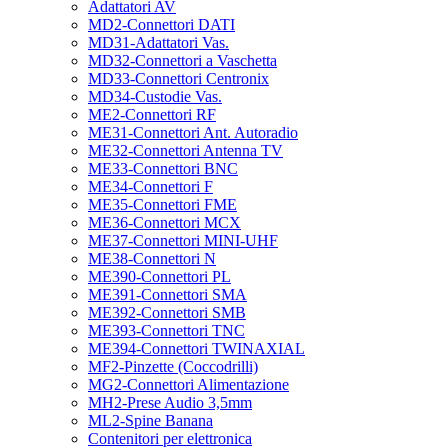
Adattatori AV
MD2-Connettori DATI
MD31-Adattatori Vas.
MD32-Connettori a Vaschetta
MD33-Connettori Centronix
MD34-Custodie Vas.
ME2-Connettori RF
ME31-Connettori Ant. Autoradio
ME32-Connettori Antenna TV
ME33-Connettori BNC
ME34-Connettori F
ME35-Connettori FME
ME36-Connettori MCX
ME37-Connettori MINI-UHF
ME38-Connettori N
ME390-Connettori PL
ME391-Connettori SMA
ME392-Connettori SMB
ME393-Connettori TNC
ME394-Connettori TWINAXIAL
MF2-Pinzette (Coccodrilli)
MG2-Connettori Alimentazione
MH2-Prese Audio 3,5mm
ML2-Spine Banana
Contenitori per elettronica