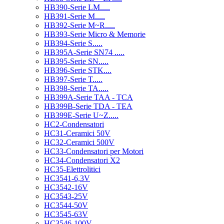
HB390-Serie LM.....
HB391-Serie M.....
HB392-Serie M~R.....
HB393-Serie Micro & Memorie
HB394-Serie S.....
HB395A-Serie SN74 .....
HB395-Serie SN.....
HB396-Serie STK....
HB397-Serie T.....
HB398-Serie TA.....
HB399A-Serie TAA - TCA
HB399B-Serie TDA - TEA
HB399E-Serie U~Z.....
HC2-Condensatori
HC31-Ceramici 50V
HC32-Ceramici 500V
HC33-Condensatori per Motori
HC34-Condensatori X2
HC35-Elettrolitici
HC3541-6,3V
HC3542-16V
HC3543-25V
HC3544-50V
HC3545-63V
HC3546-100V