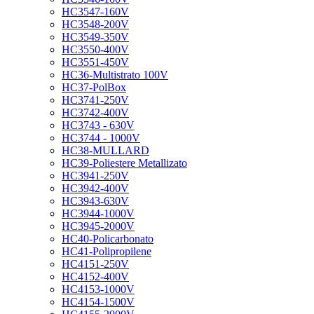
HC3547-160V
HC3548-200V
HC3549-350V
HC3550-400V
HC3551-450V
HC36-Multistrato 100V
HC37-PolBox
HC3741-250V
HC3742-400V
HC3743 - 630V
HC3744 - 1000V
HC38-MULLARD
HC39-Poliestere Metallizato
HC3941-250V
HC3942-400V
HC3943-630V
HC3944-1000V
HC3945-2000V
HC40-Policarbonato
HC41-Polipropilene
HC4151-250V
HC4152-400V
HC4153-1000V
HC4154-1500V