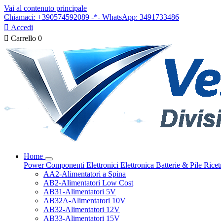
Vai al contenuto principale
Chiamaci: +390574592089 -*- WhatsApp: 3491733486

Accedi

Carrello
0
Home
Power
Componenti Elettronici
Elettronica
Batterie & Pile
Ricet
AA2-Alimentatori a Spina
AB2-Alimentatori Low Cost
AB31-Alimentatori 5V
AB32A-Alimentatori 10V
AB32-Alimentatori 12V
AB33-Alimentatori 15V