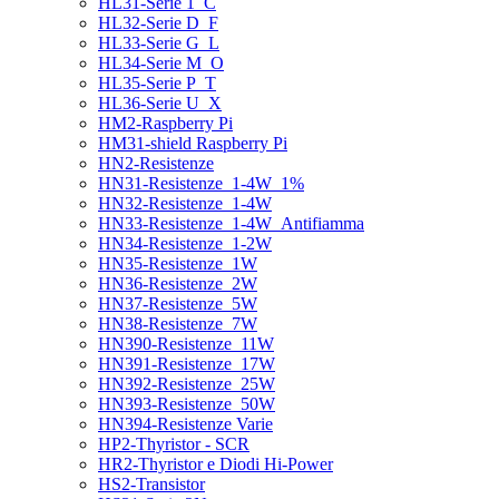
HL31-Serie 1_C
HL32-Serie D_F
HL33-Serie G_L
HL34-Serie M_O
HL35-Serie P_T
HL36-Serie U_X
HM2-Raspberry Pi
HM31-shield Raspberry Pi
HN2-Resistenze
HN31-Resistenze_1-4W_1%
HN32-Resistenze_1-4W
HN33-Resistenze_1-4W_Antifiamma
HN34-Resistenze_1-2W
HN35-Resistenze_1W
HN36-Resistenze_2W
HN37-Resistenze_5W
HN38-Resistenze_7W
HN390-Resistenze_11W
HN391-Resistenze_17W
HN392-Resistenze_25W
HN393-Resistenze_50W
HN394-Resistenze Varie
HP2-Thyristor - SCR
HR2-Thyristor e Diodi Hi-Power
HS2-Transistor