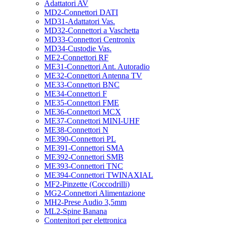
Adattatori AV
MD2-Connettori DATI
MD31-Adattatori Vas.
MD32-Connettori a Vaschetta
MD33-Connettori Centronix
MD34-Custodie Vas.
ME2-Connettori RF
ME31-Connettori Ant. Autoradio
ME32-Connettori Antenna TV
ME33-Connettori BNC
ME34-Connettori F
ME35-Connettori FME
ME36-Connettori MCX
ME37-Connettori MINI-UHF
ME38-Connettori N
ME390-Connettori PL
ME391-Connettori SMA
ME392-Connettori SMB
ME393-Connettori TNC
ME394-Connettori TWINAXIAL
MF2-Pinzette (Coccodrilli)
MG2-Connettori Alimentazione
MH2-Prese Audio 3,5mm
ML2-Spine Banana
Contenitori per elettronica