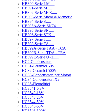
HB390-Serie LM.....
HB391-Serie M.....
HB392-Serie M~R.....
HB393-Serie Micro & Memorie
HB394-Serie S.....
HB395A-Serie SN74 .....
HB395-Serie SN.....
HB396-Serie STK....
HB397-Serie T.....
HB398-Serie TA.....
HB399A-Serie TAA - TCA
HB399B-Serie TDA - TEA
HB399E-Serie U~Z.....
HC2-Condensatori
HC31-Ceramici 50V
HC32-Ceramici 500V
HC33-Condensatori per Motori
HC34-Condensatori X2
HC35-Elettrolitici
HC3541-6,3V
HC3542-16V
HC3543-25V
HC3544-50V
HC3545-63V
HC3546-100V