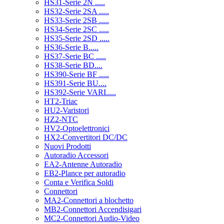
HS31-Serie 2N .....
HS32-Serie 2SA .....
HS33-Serie 2SB .....
HS34-Serie 2SC .....
HS35-Serie 2SD .....
HS36-Serie B.....
HS37-Serie BC .....
HS38-Serie BD....
HS390-Serie BF .....
HS391-Serie BU....
HS392-Serie VARI.....
HT2-Triac
HU2-Varistori
HZ2-NTC
HV2-Optoelettronici
HX2-Convertitori DC/DC
Nuovi Prodotti
Autoradio Accessori
EA2-Antenne Autoradio
EB2-Plance per autoradio
Conta e Verifica Soldi
Connettori
MA2-Connettori a blochetto
MB2-Connettori Accendisigari
MC2-Connettori Audio-Video