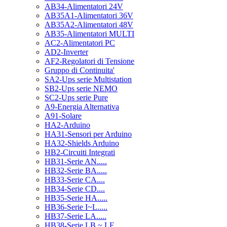
AB34-Alimentatori 24V
AB35A1-Alimentatori 36V
AB35A2-Alimentatori 48V
AB35-Alimentatori MULTI
AC2-Alimentatori PC
AD2-Inverter
AF2-Regolatori di Tensione
Gruppo di Continuita'
SA2-Ups serie Multistation
SB2-Ups serie NEMO
SC2-Ups serie Pure
A9-Energia Alternativa
A91-Solare
HA2-Arduino
HA31-Sensori per Arduino
HA32-Shields Arduino
HB2-Circuiti Integrati
HB31-Serie AN.....
HB32-Serie BA.....
HB33-Serie CA....
HB34-Serie CD....
HB35-Serie HA.....
HB36-Serie I~L.....
HB37-Serie LA.....
HB38-Serie LB ~ LF.....