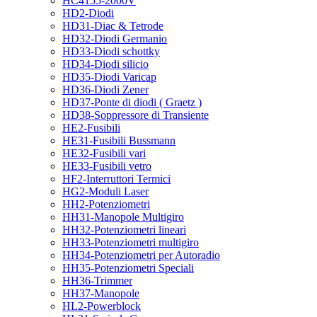
HC4155-2000V
HD2-Diodi
HD31-Diac & Tetrode
HD32-Diodi Germanio
HD33-Diodi schottky
HD34-Diodi silicio
HD35-Diodi Varicap
HD36-Diodi Zener
HD37-Ponte di diodi ( Graetz )
HD38-Soppressore di Transiente
HE2-Fusibili
HE31-Fusibili Bussmann
HE32-Fusibili vari
HE33-Fusibili vetro
HF2-Interruttori Termici
HG2-Moduli Laser
HH2-Potenziometri
HH31-Manopole Multigiro
HH32-Potenziometri lineari
HH33-Potenziometri multigiro
HH34-Potenziometri per Autoradio
HH35-Potenziometri Speciali
HH36-Trimmer
HH37-Manopole
HL2-Powerblock