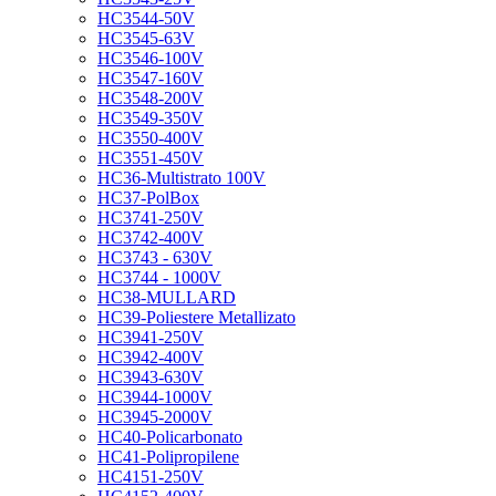
HC3544-50V
HC3545-63V
HC3546-100V
HC3547-160V
HC3548-200V
HC3549-350V
HC3550-400V
HC3551-450V
HC36-Multistrato 100V
HC37-PolBox
HC3741-250V
HC3742-400V
HC3743 - 630V
HC3744 - 1000V
HC38-MULLARD
HC39-Poliestere Metallizato
HC3941-250V
HC3942-400V
HC3943-630V
HC3944-1000V
HC3945-2000V
HC40-Policarbonato
HC41-Polipropilene
HC4151-250V