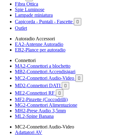
Fibra Ottica
Spie Luminose
Lampade miniatura
Capicorda - Puntali - Fascette

Outlet
Autoradio Accessori
EA2-Antenne Autoradio
EB2-Plance per autoradio
Connettori
MA2-Connettori a blochetto
MB2-Connettori Accendisigari
MC2-Connettori Audio-Video

MD2-Connettori DATI

ME2-Connettori RF

MF2-Pinzette (Coccodrilli)
MG2-Connettori Alimentazione
MH2-Prese Audio 3,5mm
ML2-Spine Banana
MC2-Connettori Audio-Video
Adattatori AV