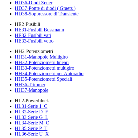
HD36-Diodi Zener
HD37-Ponte di diodi ( Graetz )
HD38-Soppressore di Transiente
HE2-Fusibili
HE31-Fusibili Bussmann
HE32-Fusibili vari
HE33-Fusibili vetro
HH2-Potenziometri
HH31-Manopole Multigiro
HH32-Potenziometri lineari
HH33-Potenziometri multigiro
HH34-Potenziometri per Autoradio
HH35-Potenziometri Speciali
HH36-Trimmer
HH37-Manopole
HL2-Powerblock
HL31-Serie 1_C
HL32-Serie D_F
HL33-Serie G_L
HL34-Serie M_O
HL35-Serie P_T
HL36-Serie U_X