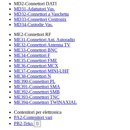
MD2-Connettori DATI
MD31-Adattatori Vas.
MD32-Connettori a Vaschetta
MD33-Connettori Centronix
MD34-Custodie Vas.
ME2-Connettori RF
ME31-Connettori Ant. Autoradio
ME32-Connettori Antenna TV
ME33-Connettori BNC
ME34-Connettori F
ME35-Connettori FME
ME36-Connettori MCX
ME37-Connettori MINI-UHF
ME38-Connettori N
ME390-Connettori PL
ME391-Connettori SMA
ME392-Connettori SMB
ME393-Connettori TNC
ME394-Connettori TWINAXIAL
Contenitori per elettronica
PA2-Contenitori vari
PB2-Teko
