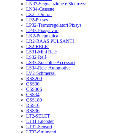
LN33-Segnalazione e Sicurezza
LN34-Cassette
LZ2 - Omron
LP2-Pixsys
LP32-Termoregolatori Pixsys
LP33-Pixsys vari
LK2-Pneumatica
LR2-RAAS PULSANTI
LS2-RELE'
LS31-Mini Relè
LS32-Relè
LS33-Zoccoli e Accessori
LS34-Rele' Automotive
LV2-Schmersal
RSS260
CSS30
CSS30S
CSS34
CSS180
RSS16
RSS36
LT2-SELET
LT31-Encoder
LT32-Sensori
LT33-Strumenti