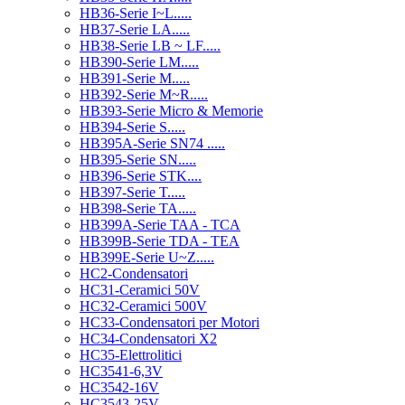
HB36-Serie I~L.....
HB37-Serie LA.....
HB38-Serie LB ~ LF.....
HB390-Serie LM.....
HB391-Serie M.....
HB392-Serie M~R.....
HB393-Serie Micro & Memorie
HB394-Serie S.....
HB395A-Serie SN74 .....
HB395-Serie SN.....
HB396-Serie STK....
HB397-Serie T.....
HB398-Serie TA.....
HB399A-Serie TAA - TCA
HB399B-Serie TDA - TEA
HB399E-Serie U~Z.....
HC2-Condensatori
HC31-Ceramici 50V
HC32-Ceramici 500V
HC33-Condensatori per Motori
HC34-Condensatori X2
HC35-Elettrolitici
HC3541-6,3V
HC3542-16V
HC3543-25V