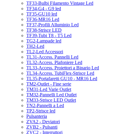
TF33-Bulbi Filamento Vintage Led
TF34-G4 - G9 led
TF35-GU10 led
TF36-MR16 Led
TF37-Profili Alluminio Led
TF38-Strisce LED
TF39-Tubi T8 - T5 Led
TG2-Lampade led
TH2-Led
TL2-Led Accessori
TL31-Access. Pannelli Led
TL32-Access. Plafoniere Led
TL33-Access. Proiettori a Binario Led
TL34-Access. TubiFlex-Strisce Led
TL35-Portafaretti GU10 - MR16 Led
TM2-Outlet - Fine serie
TM31-Led Varie Outlet
TM32-Pannelli Led Outlet
TM33-Strisce LED Outlet
TN2-Pannelli a Led
TP2-Strisce led
Pulsanteria
ZVA2 - Deviatori
ZVB2 - Pulsanti
ZVC2 - Interruttori