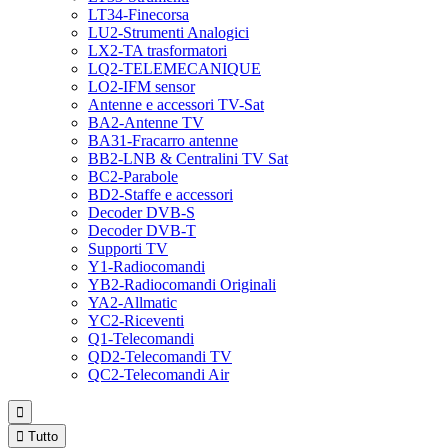
LT34-Finecorsa
LU2-Strumenti Analogici
LX2-TA trasformatori
LQ2-TELEMECANIQUE
LO2-IFM sensor
Antenne e accessori TV-Sat
BA2-Antenne TV
BA31-Fracarro antenne
BB2-LNB & Centralini TV Sat
BC2-Parabole
BD2-Staffe e accessori
Decoder DVB-S
Decoder DVB-T
Supporti TV
Y1-Radiocomandi
YB2-Radiocomandi Originali
YA2-Allmatic
YC2-Riceventi
Q1-Telecomandi
QD2-Telecomandi TV
QC2-Telecomandi Air


Tutto