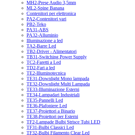
MH2-Prese Audio 3,5mm
ML2-Spine Banana
Contenitori per elettronica
PA2-Contenitori vari
PB2-Teko
PA31-ABS
PA32-Alluminio
Illuminazione a led
TA2-Barre Led
TB2-Driver - Alimentatori
TB31-Switching Power Supply
TC2-Faretti a Led
TD2-Fari a led
TE2-Illuminotecnica
TE31-Downlight Mono lampada
TE32-Downlight Multi Lampada
TE33-Illuminazione Esterni
TE34-Lampadari Industriali
TE35-Pannelli Led
TE36-Plafoniere Led
TE37-Proiettori a Binario
TE38-Proiettori per Esterni
TF2-Lampade Bulbi Strisce Tubi LED
TF31-Bulbi Classici Led
TF32-Bulbi Filamento Clear Led