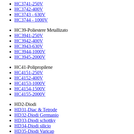
HC3741-250V
HC3742-400V
HC3743 - 630V
HC3744 - 1000V
HC39-Poliestere Metallizato
HC3941-250V
HC3942-400V
HC3943-630V
HC3944-1000V
HC3945-2000V
HC41-Polipropilene
HC4151-250V
HC4152-400V
HC4153-1000V
HC4154-1500V
HC4155-2000V
HD2-Diodi
HD31-Diac & Tetrode
HD32-Diodi Germanio
HD33-Diodi schottky
HD34-Diodi silicio
HD35-Diodi Varicap