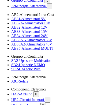
Gruppo di Continuita'

A9-Energia Alternativa

AB2-Alimentatori Low Cost
AB31-Alimentatori 5V
AB32A-Alimentatori 10V
AB32-Alimentatori 12V
AB33-Alimentatori 15V
AB34-Alimentatori 24V
AB35A1-Alimentatori 36V
AB35A2-Alimentatori 48V
AB35-Alimentatori MULTI
Gruppo di Continuita'
SA2-Ups serie Multistation
SB2-Ups serie NEMO
SC2-Ups serie Pure
A9-Energia Alternativa
A91-Solare
Componenti Elettronici
HA2-Arduino

HB2-Circuiti Integrati
