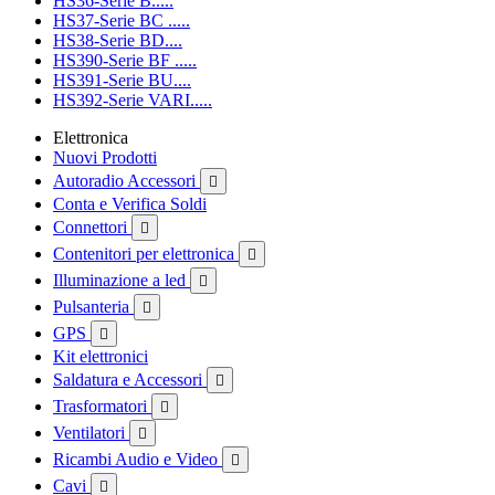
HS36-Serie B.....
HS37-Serie BC .....
HS38-Serie BD....
HS390-Serie BF .....
HS391-Serie BU....
HS392-Serie VARI.....
Elettronica
Nuovi Prodotti
Autoradio Accessori

Conta e Verifica Soldi
Connettori

Contenitori per elettronica

Illuminazione a led

Pulsanteria

GPS

Kit elettronici
Saldatura e Accessori

Trasformatori

Ventilatori

Ricambi Audio e Video

Cavi
