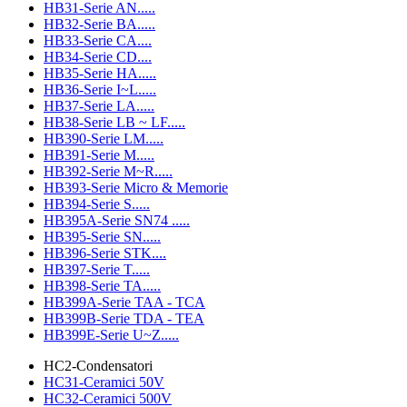
HB31-Serie AN.....
HB32-Serie BA.....
HB33-Serie CA....
HB34-Serie CD....
HB35-Serie HA.....
HB36-Serie I~L.....
HB37-Serie LA.....
HB38-Serie LB ~ LF.....
HB390-Serie LM.....
HB391-Serie M.....
HB392-Serie M~R.....
HB393-Serie Micro & Memorie
HB394-Serie S.....
HB395A-Serie SN74 .....
HB395-Serie SN.....
HB396-Serie STK....
HB397-Serie T.....
HB398-Serie TA.....
HB399A-Serie TAA - TCA
HB399B-Serie TDA - TEA
HB399E-Serie U~Z.....
HC2-Condensatori
HC31-Ceramici 50V
HC32-Ceramici 500V