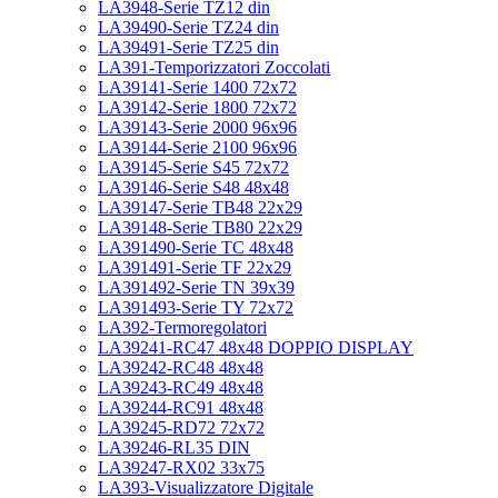
LA3948-Serie TZ12 din
LA39490-Serie TZ24 din
LA39491-Serie TZ25 din
LA391-Temporizzatori Zoccolati
LA39141-Serie 1400 72x72
LA39142-Serie 1800 72x72
LA39143-Serie 2000 96x96
LA39144-Serie 2100 96x96
LA39145-Serie S45 72x72
LA39146-Serie S48 48x48
LA39147-Serie TB48 22x29
LA39148-Serie TB80 22x29
LA391490-Serie TC 48x48
LA391491-Serie TF 22x29
LA391492-Serie TN 39x39
LA391493-Serie TY 72x72
LA392-Termoregolatori
LA39241-RC47 48x48 DOPPIO DISPLAY
LA39242-RC48 48x48
LA39243-RC49 48x48
LA39244-RC91 48x48
LA39245-RD72 72x72
LA39246-RL35 DIN
LA39247-RX02 33x75
LA393-Visualizzatore Digitale