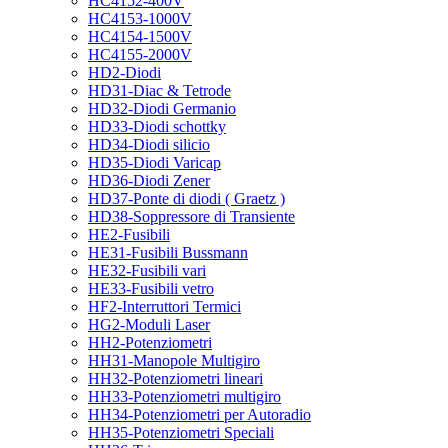
HC4152-400V
HC4153-1000V
HC4154-1500V
HC4155-2000V
HD2-Diodi
HD31-Diac & Tetrode
HD32-Diodi Germanio
HD33-Diodi schottky
HD34-Diodi silicio
HD35-Diodi Varicap
HD36-Diodi Zener
HD37-Ponte di diodi ( Graetz )
HD38-Soppressore di Transiente
HE2-Fusibili
HE31-Fusibili Bussmann
HE32-Fusibili vari
HE33-Fusibili vetro
HF2-Interruttori Termici
HG2-Moduli Laser
HH2-Potenziometri
HH31-Manopole Multigiro
HH32-Potenziometri lineari
HH33-Potenziometri multigiro
HH34-Potenziometri per Autoradio
HH35-Potenziometri Speciali