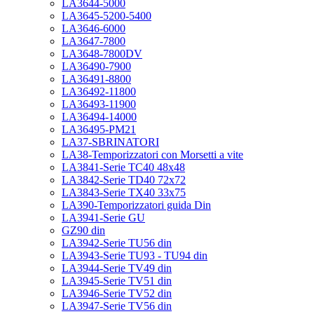
LA3644-5000
LA3645-5200-5400
LA3646-6000
LA3647-7800
LA3648-7800DV
LA36490-7900
LA36491-8800
LA36492-11800
LA36493-11900
LA36494-14000
LA36495-PM21
LA37-SBRINATORI
LA38-Temporizzatori con Morsetti a vite
LA3841-Serie TC40 48x48
LA3842-Serie TD40 72x72
LA3843-Serie TX40 33x75
LA390-Temporizzatori guida Din
LA3941-Serie GU
GZ90 din
LA3942-Serie TU56 din
LA3943-Serie TU93 - TU94 din
LA3944-Serie TV49 din
LA3945-Serie TV51 din
LA3946-Serie TV52 din
LA3947-Serie TV56 din