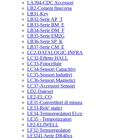
LA394-CDC Accessori
LB2-Comepi finecorsa
LB31-Key
LB32-Serie AP_T
LB33-Serie BM_E
LB34-Serie DM_F
LB35-Serie EM2G
LB36-Serie SP_K
LB37-Serie CM_E
LC2-DATALOGIC-INFRA
LC32-Effetto HALL
LC33-Fotocellule
LC34-Sensori Capacitivi
LC35-Sensori Induttivi
LC36-Sensori Magnetici
LC37-Accessori Sensori
LD2-Datexel
LE2-EL.CO
LE31-Convertitori di misura
LE33-Rele' statici
LE34-Termoregolatori El.co
LE35 - Temporizzatori
LF2-ELIWELL
LF32-Termoregolatori
LF3241-Serie DR40xx