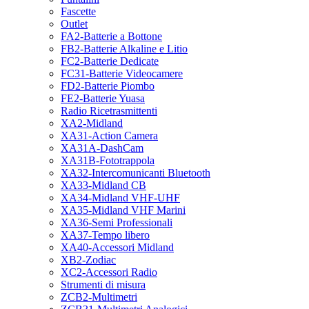
Fascette
Outlet
FA2-Batterie a Bottone
FB2-Batterie Alkaline e Litio
FC2-Batterie Dedicate
FC31-Batterie Videocamere
FD2-Batterie Piombo
FE2-Batterie Yuasa
Radio Ricetrasmittenti
XA2-Midland
XA31-Action Camera
XA31A-DashCam
XA31B-Fototrappola
XA32-Intercomunicanti Bluetooth
XA33-Midland CB
XA34-Midland VHF-UHF
XA35-Midland VHF Marini
XA36-Semi Professionali
XA37-Tempo libero
XA40-Accessori Midland
XB2-Zodiac
XC2-Accessori Radio
Strumenti di misura
ZCB2-Multimetri