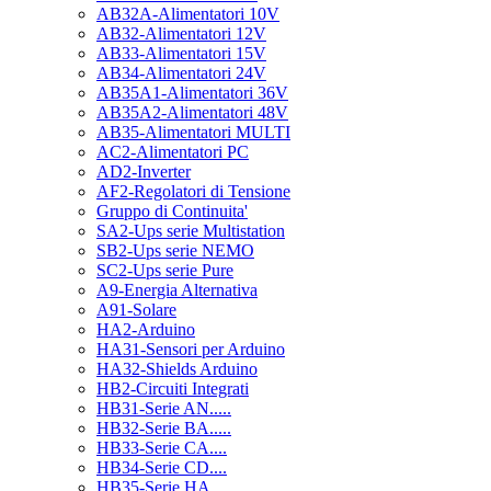
AB32A-Alimentatori 10V
AB32-Alimentatori 12V
AB33-Alimentatori 15V
AB34-Alimentatori 24V
AB35A1-Alimentatori 36V
AB35A2-Alimentatori 48V
AB35-Alimentatori MULTI
AC2-Alimentatori PC
AD2-Inverter
AF2-Regolatori di Tensione
Gruppo di Continuita'
SA2-Ups serie Multistation
SB2-Ups serie NEMO
SC2-Ups serie Pure
A9-Energia Alternativa
A91-Solare
HA2-Arduino
HA31-Sensori per Arduino
HA32-Shields Arduino
HB2-Circuiti Integrati
HB31-Serie AN.....
HB32-Serie BA.....
HB33-Serie CA....
HB34-Serie CD....
HB35-Serie HA.....