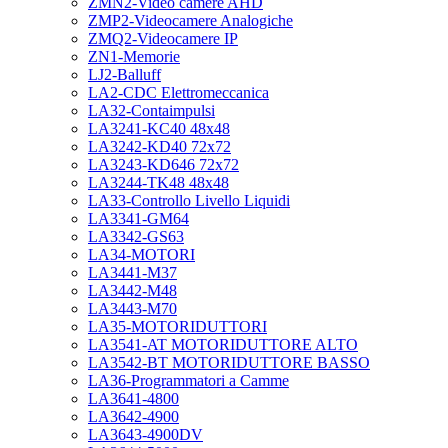
ZMN2-Video camere AHD
ZMP2-Videocamere Analogiche
ZMQ2-Videocamere IP
ZN1-Memorie
LJ2-Balluff
LA2-CDC Elettromeccanica
LA32-Contaimpulsi
LA3241-KC40 48x48
LA3242-KD40 72x72
LA3243-KD646 72x72
LA3244-TK48 48x48
LA33-Controllo Livello Liquidi
LA3341-GM64
LA3342-GS63
LA34-MOTORI
LA3441-M37
LA3442-M48
LA3443-M70
LA35-MOTORIDUTTORI
LA3541-AT MOTORIDUTTORE ALTO
LA3542-BT MOTORIDUTTORE BASSO
LA36-Programmatori a Camme
LA3641-4800
LA3642-4900
LA3643-4900DV