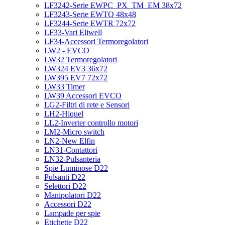
LF3242-Serie EWPC_PX_TM_EM 38x72
LF3243-Serie EWTQ 48x48
LF3244-Serie EWTR 72x72
LF33-Vari Eliwell
LF34-Accessori Termoregolatori
LW2 - EVCO
LW32 Termoregolatori
LW324 EV3 36x72
LW395 EV7 72x72
LW33 Timer
LW39 Accessori EVCO
LG2-Filtri di rete e Sensori
LH2-Hiquel
LL2-Inverter controllo motori
LM2-Micro switch
LN2-New Elfin
LN31-Contattori
LN32-Pulsanteria
Spie Luminose D22
Pulsanti D22
Selettori D22
Manipolatori D22
Accessori D22
Lampade per spie
Etichette D22