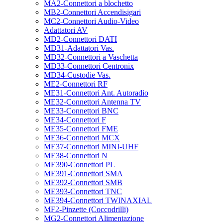
MA2-Connettori a blochetto
MB2-Connettori Accendisigari
MC2-Connettori Audio-Video
Adattatori AV
MD2-Connettori DATI
MD31-Adattatori Vas.
MD32-Connettori a Vaschetta
MD33-Connettori Centronix
MD34-Custodie Vas.
ME2-Connettori RF
ME31-Connettori Ant. Autoradio
ME32-Connettori Antenna TV
ME33-Connettori BNC
ME34-Connettori F
ME35-Connettori FME
ME36-Connettori MCX
ME37-Connettori MINI-UHF
ME38-Connettori N
ME390-Connettori PL
ME391-Connettori SMA
ME392-Connettori SMB
ME393-Connettori TNC
ME394-Connettori TWINAXIAL
MF2-Pinzette (Coccodrilli)
MG2-Connettori Alimentazione