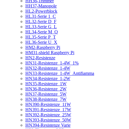
HH36-Trimmer
HH37-Manopole
HL2-Powerblock
HL31-Serie 1_C
HL32-Serie D_F
HL33-Serie G_L
HL34-Serie M_O
HL35-Serie P_T
HL36-Serie U_X
HM2-Raspberry Pi
HM31-shield Raspberry Pi
HN2-Resistenze
HN31-Resistenze_1-4W_1%
HN32-Resistenze_1-4W
HN33-Resistenze_1-4W_Antifiamma
HN34-Resistenze_1-2W
HN35-Resistenze_1W
HN36-Resistenze_2W
HN37-Resistenze_5W
HN38-Resistenze_7W
HN390-Resistenze_11W
HN391-Resistenze_17W
HN392-Resistenze_25W
HN393-Resistenze_50W
HN394-Resistenze Varie