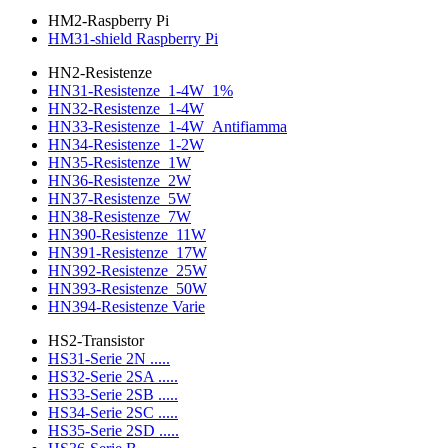
HM2-Raspberry Pi
HM31-shield Raspberry Pi
HN2-Resistenze
HN31-Resistenze_1-4W_1%
HN32-Resistenze_1-4W
HN33-Resistenze_1-4W_Antifiamma
HN34-Resistenze_1-2W
HN35-Resistenze_1W
HN36-Resistenze_2W
HN37-Resistenze_5W
HN38-Resistenze_7W
HN390-Resistenze_11W
HN391-Resistenze_17W
HN392-Resistenze_25W
HN393-Resistenze_50W
HN394-Resistenze Varie
HS2-Transistor
HS31-Serie 2N .....
HS32-Serie 2SA .....
HS33-Serie 2SB .....
HS34-Serie 2SC .....
HS35-Serie 2SD .....