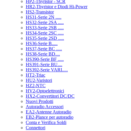
HP2-Thyristor - SCR
HR2-Thyristor e Diodi Hi-Power
HS2-Transistor
HS31-Serie 2N .....
HS32-Serie 2SA .....
HS33-Serie 2SB .....
HS34-Serie 2SC .....
HS35-Serie 2SD .....
HS36-Serie B.....
HS37-Serie BC .....
HS38-Serie BD....
HS390-Serie BF .....
HS391-Serie BU....
HS392-Serie VARI.....
HT2-Triac
HU2-Varistori
HZ2-NTC
HV2-Optoelettronici
HX2-Convertitori DC/DC
Nuovi Prodotti
Autoradio Accessori
EA2-Antenne Autoradio
EB2-Plance per autoradio
Conta e Verifica Soldi
Connettori