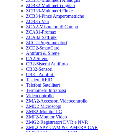
ZCB31-Multimetri Analogici
ZCB32-Multimetri digitali
ZCB33-Multimetri Fluke
ZCB34-Pinze Amperometriche
ZCB35-Vari
ZCA2-Misuratori di Campo
ZCA31-Promax
ZCA32-SatLink
ZCC2-Programmatori
ZCD2-SmartCard
Antifurti & Sirene
CA2-Sirene
CB2-Sistemi Antifurto
CB32-Sensori
CB31-Antifurti
Tastiere RFID
Telefoni Satellitari
Termometri Infrarossi
Videocontrollo
ZMA2-Accessori Videocontrollo
ZMD2-Microscopi
ZME2-Monitor PC
ZMF2-Monitor Video
ZMG2-Registratori DVR e NVR
ZML2-SPY CAM & CAMERA CAR