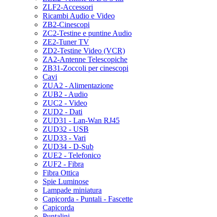
ZLF2-Accessori
Ricambi Audio e Video
ZB2-Cinescopi
ZC2-Testine e puntine Audio
ZE2-Tuner TV
ZD2-Testine Video (VCR)
ZA2-Antenne Telescopiche
ZB31-Zoccoli per cinescopi
Cavi
ZUA2 - Alimentazione
ZUB2 - Audio
ZUC2 - Video
ZUD2 - Dati
ZUD31 - Lan-Wan RJ45
ZUD32 - USB
ZUD33 - Vari
ZUD34 - D-Sub
ZUE2 - Telefonico
ZUF2 - Fibra
Fibra Ottica
Spie Luminose
Lampade miniatura
Capicorda - Puntali - Fascette
Capicorda
Puntalini