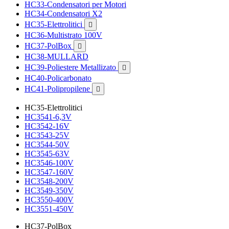
HC33-Condensatori per Motori
HC34-Condensatori X2
HC35-Elettrolitici

HC36-Multistrato 100V
HC37-PolBox

HC38-MULLARD
HC39-Poliestere Metallizato

HC40-Policarbonato
HC41-Polipropilene

HC35-Elettrolitici
HC3541-6,3V
HC3542-16V
HC3543-25V
HC3544-50V
HC3545-63V
HC3546-100V
HC3547-160V
HC3548-200V
HC3549-350V
HC3550-400V
HC3551-450V
HC37-PolBox