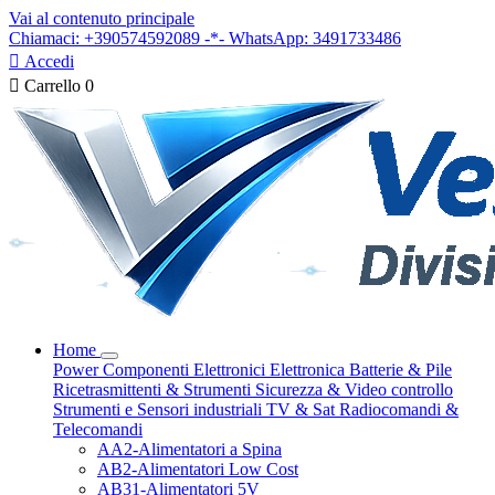
Vai al contenuto principale
Chiamaci: +390574592089 -*- WhatsApp: 3491733486

Accedi

Carrello
0
Home
Power
Componenti Elettronici
Elettronica
Batterie & Pile
Ricetrasmittenti & Strumenti
Sicurezza & Video controllo
Strumenti e Sensori industriali
TV & Sat
Radiocomandi &
Telecomandi
AA2-Alimentatori a Spina
AB2-Alimentatori Low Cost
AB31-Alimentatori 5V