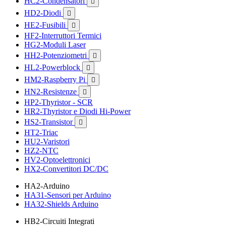
HC2-Condensatori

HD2-Diodi

HE2-Fusibili

HF2-Interruttori Termici
HG2-Moduli Laser
HH2-Potenziometri

HL2-Powerblock

HM2-Raspberry Pi

HN2-Resistenze

HP2-Thyristor - SCR
HR2-Thyristor e Diodi Hi-Power
HS2-Transistor

HT2-Triac
HU2-Varistori
HZ2-NTC
HV2-Optoelettronici
HX2-Convertitori DC/DC
HA2-Arduino
HA31-Sensori per Arduino
HA32-Shields Arduino
HB2-Circuiti Integrati