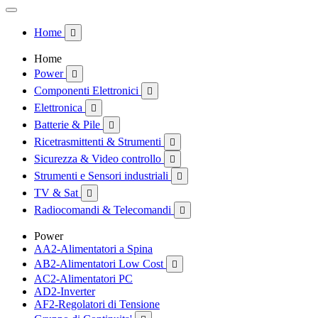
Home

Home
Power

Componenti Elettronici

Elettronica

Batterie & Pile

Ricetrasmittenti & Strumenti

Sicurezza & Video controllo

Strumenti e Sensori industriali

TV & Sat

Radiocomandi & Telecomandi

Power
AA2-Alimentatori a Spina
AB2-Alimentatori Low Cost

AC2-Alimentatori PC
AD2-Inverter
AF2-Regolatori di Tensione