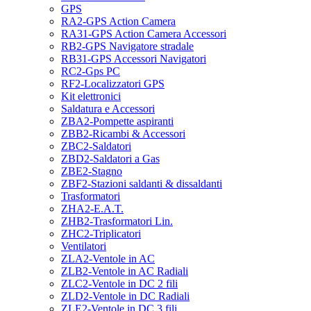
GPS
RA2-GPS Action Camera
RA31-GPS Action Camera Accessori
RB2-GPS Navigatore stradale
RB31-GPS Accessori Navigatori
RC2-Gps PC
RF2-Localizzatori GPS
Kit elettronici
Saldatura e Accessori
ZBA2-Pompette aspiranti
ZBB2-Ricambi & Accessori
ZBC2-Saldatori
ZBD2-Saldatori a Gas
ZBE2-Stagno
ZBF2-Stazioni saldanti & dissaldanti
Trasformatori
ZHA2-E.A.T.
ZHB2-Trasformatori Lin.
ZHC2-Triplicatori
Ventilatori
ZLA2-Ventole in AC
ZLB2-Ventole in AC Radiali
ZLC2-Ventole in DC 2 fili
ZLD2-Ventole in DC Radiali
ZLE2-Ventole in DC 3 fili