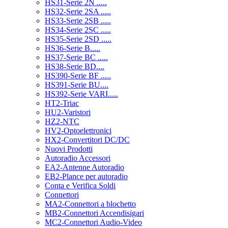
HS31-Serie 2N .....
HS32-Serie 2SA .....
HS33-Serie 2SB .....
HS34-Serie 2SC .....
HS35-Serie 2SD .....
HS36-Serie B.....
HS37-Serie BC .....
HS38-Serie BD....
HS390-Serie BF .....
HS391-Serie BU....
HS392-Serie VARI.....
HT2-Triac
HU2-Varistori
HZ2-NTC
HV2-Optoelettronici
HX2-Convertitori DC/DC
Nuovi Prodotti
Autoradio Accessori
EA2-Antenne Autoradio
EB2-Plance per autoradio
Conta e Verifica Soldi
Connettori
MA2-Connettori a blochetto
MB2-Connettori Accendisigari
MC2-Connettori Audio-Video