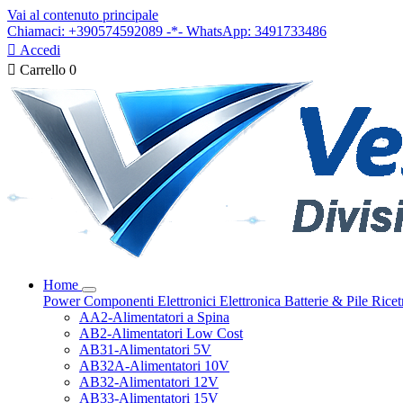
Vai al contenuto principale
Chiamaci: +390574592089 -*- WhatsApp: 3491733486

Accedi

Carrello
0
Home
Power
Componenti Elettronici
Elettronica
Batterie & Pile
Ricet
AA2-Alimentatori a Spina
AB2-Alimentatori Low Cost
AB31-Alimentatori 5V
AB32A-Alimentatori 10V
AB32-Alimentatori 12V
AB33-Alimentatori 15V