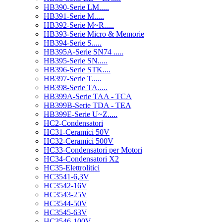
HB390-Serie LM.....
HB391-Serie M.....
HB392-Serie M~R.....
HB393-Serie Micro & Memorie
HB394-Serie S.....
HB395A-Serie SN74 .....
HB395-Serie SN.....
HB396-Serie STK....
HB397-Serie T.....
HB398-Serie TA.....
HB399A-Serie TAA - TCA
HB399B-Serie TDA - TEA
HB399E-Serie U~Z.....
HC2-Condensatori
HC31-Ceramici 50V
HC32-Ceramici 500V
HC33-Condensatori per Motori
HC34-Condensatori X2
HC35-Elettrolitici
HC3541-6,3V
HC3542-16V
HC3543-25V
HC3544-50V
HC3545-63V
HC3546-100V