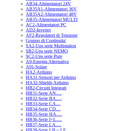
AB34-Alimentatori 24V
AB35A1-Alimentatori 36V
AB35A2-Alimentatori 48V
AB35-Alimentatori MULTI
AC2-Alimentatori PC
AD2-Inverter
AF2-Regolatori di Tensione
Gruppo di Continuita'
SA2-Ups serie Multistation
SB2-Ups serie NEMO
SC2-Ups serie Pure
A9-Energia Alternativa
A91-Solare
HA2-Arduino
HA31-Sensori per Arduino
HA32-Shields Arduino
HB2-Circuiti Integrati
HB31-Serie AN.....
HB32-Serie BA.....
HB33-Serie CA....
HB34-Serie CD....
HB35-Serie HA.....
HB36-Serie I~L.....
HB37-Serie LA.....
HB38-Serie LB ~ LF.....