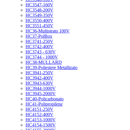
HC3547-160V
HC3548-200V
HC3549-350V
HC3550-400V
HC3551-450V
HC36-Multistrato 100V
HC37-PolBox
HC3741-250V
HC3742-400V
HC3743 - 630V
HC3744 - 1000V
HC38-MULLARD
HC39-Poliestere Metallizato
HC3941-250V
HC3942-400V
HC3943-630V
HC3944-1000V
HC3945-2000V
HC40-Policarbonato
HC41-Polipropilene
HC4151-250V
HC4152-400V
HC4153-1000V
HC4154-1500V