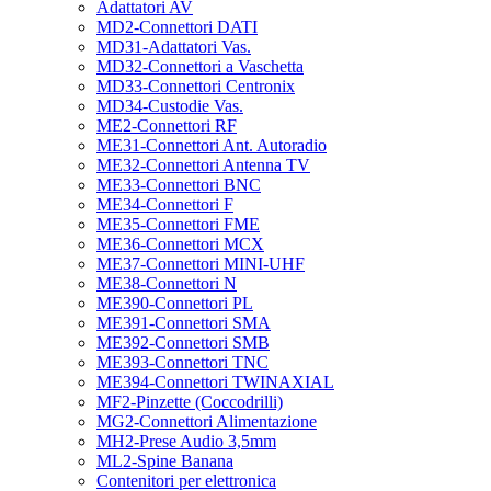
Adattatori AV
MD2-Connettori DATI
MD31-Adattatori Vas.
MD32-Connettori a Vaschetta
MD33-Connettori Centronix
MD34-Custodie Vas.
ME2-Connettori RF
ME31-Connettori Ant. Autoradio
ME32-Connettori Antenna TV
ME33-Connettori BNC
ME34-Connettori F
ME35-Connettori FME
ME36-Connettori MCX
ME37-Connettori MINI-UHF
ME38-Connettori N
ME390-Connettori PL
ME391-Connettori SMA
ME392-Connettori SMB
ME393-Connettori TNC
ME394-Connettori TWINAXIAL
MF2-Pinzette (Coccodrilli)
MG2-Connettori Alimentazione
MH2-Prese Audio 3,5mm
ML2-Spine Banana
Contenitori per elettronica