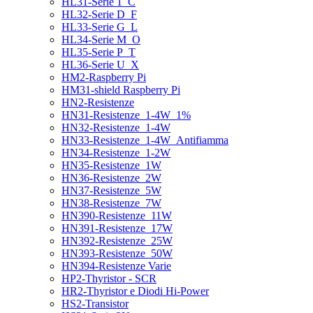
HL31-Serie 1_C
HL32-Serie D_F
HL33-Serie G_L
HL34-Serie M_O
HL35-Serie P_T
HL36-Serie U_X
HM2-Raspberry Pi
HM31-shield Raspberry Pi
HN2-Resistenze
HN31-Resistenze_1-4W_1%
HN32-Resistenze_1-4W
HN33-Resistenze_1-4W_Antifiamma
HN34-Resistenze_1-2W
HN35-Resistenze_1W
HN36-Resistenze_2W
HN37-Resistenze_5W
HN38-Resistenze_7W
HN390-Resistenze_11W
HN391-Resistenze_17W
HN392-Resistenze_25W
HN393-Resistenze_50W
HN394-Resistenze Varie
HP2-Thyristor - SCR
HR2-Thyristor e Diodi Hi-Power
HS2-Transistor