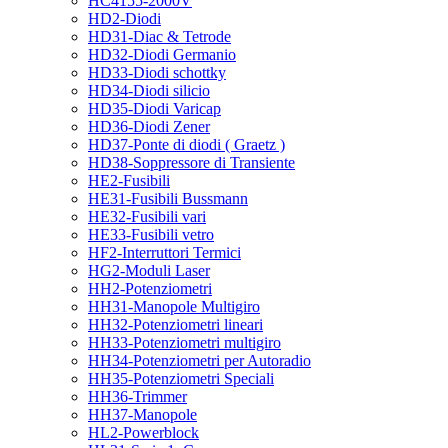
HC4155-2000V
HD2-Diodi
HD31-Diac & Tetrode
HD32-Diodi Germanio
HD33-Diodi schottky
HD34-Diodi silicio
HD35-Diodi Varicap
HD36-Diodi Zener
HD37-Ponte di diodi ( Graetz )
HD38-Soppressore di Transiente
HE2-Fusibili
HE31-Fusibili Bussmann
HE32-Fusibili vari
HE33-Fusibili vetro
HF2-Interruttori Termici
HG2-Moduli Laser
HH2-Potenziometri
HH31-Manopole Multigiro
HH32-Potenziometri lineari
HH33-Potenziometri multigiro
HH34-Potenziometri per Autoradio
HH35-Potenziometri Speciali
HH36-Trimmer
HH37-Manopole
HL2-Powerblock