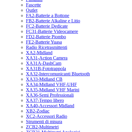
Fascette
Outlet
FA2-Batterie a Bottone
FB2-Batterie Alkaline e Litio
FC2-Batterie Dedicate
FC31-Batterie Videocamere
FD2-Batterie Piombo
FE2-Batterie Yuasa
Radio Ricetrasmittenti
XA2-Midland
XA31-Action Camera
XA31A-DashCam
XA31B-Fototrappola
XA32-Intercomunicanti Bluetooth
XA33-Midland CB
XA34-Midland VHF-UHF
XA35-Midland VHF Marini
XA36-Semi Professionali
XA37-Tempo libero
XA40-Accessori Midland
XB2-Zodiac
XC2-Accessori Radio
Strumenti di misura
ZCB2-Multimetri