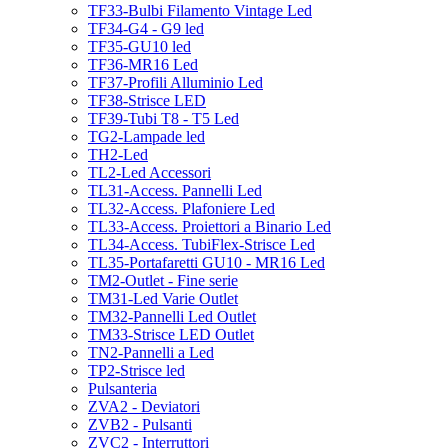
TF33-Bulbi Filamento Vintage Led
TF34-G4 - G9 led
TF35-GU10 led
TF36-MR16 Led
TF37-Profili Alluminio Led
TF38-Strisce LED
TF39-Tubi T8 - T5 Led
TG2-Lampade led
TH2-Led
TL2-Led Accessori
TL31-Access. Pannelli Led
TL32-Access. Plafoniere Led
TL33-Access. Proiettori a Binario Led
TL34-Access. TubiFlex-Strisce Led
TL35-Portafaretti GU10 - MR16 Led
TM2-Outlet - Fine serie
TM31-Led Varie Outlet
TM32-Pannelli Led Outlet
TM33-Strisce LED Outlet
TN2-Pannelli a Led
TP2-Strisce led
Pulsanteria
ZVA2 - Deviatori
ZVB2 - Pulsanti
ZVC2 - Interruttori