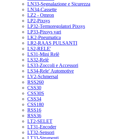
LN33-Segnalazione e Sicurezza
LN34-Cassette
LZ2 - Omron
LP2-Pixsys
LP32-Termoregolatori Pixsys
LP33-Pixsys vari
LK2-Pneumatica
LR2-RAAS PULSANTI
LS2-RELE'
LS31-Mini Relè
LS32-Relè
LS33-Zoccoli e Accessori
LS34-Rele' Automotive
LV2-Schmersal
RSS260
CSS30
CSS30S
CSS34
CSS180
RSS16
RSS36
LT2-SELET
LT31-Encoder
LT32-Sensori
LT33-Strumenti