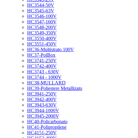
HC3544-50V
HC3545-63V
HC3546-100V
HC3547-160V
HC3548-200V
HC3549-350V
HC3550-400V
HC3551-450V
HC36-Multistrato 100V
HC37-PolBox
HC3741-250V
HC3742-400V
HC3743 - 630V
HC3744 - 1000V
HC38-MULLARD
HC39-Poliestere Metallizato
HC3941-250V
HC3942-400V
HC3943-630V
HC3944-1000V
HC3945-2000V
HC40-Policarbonato
HC41-Polipropilene
HC4151-250V