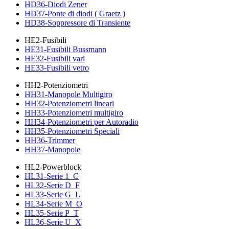
HD36-Diodi Zener
HD37-Ponte di diodi ( Graetz )
HD38-Soppressore di Transiente
HE2-Fusibili
HE31-Fusibili Bussmann
HE32-Fusibili vari
HE33-Fusibili vetro
HH2-Potenziometri
HH31-Manopole Multigiro
HH32-Potenziometri lineari
HH33-Potenziometri multigiro
HH34-Potenziometri per Autoradio
HH35-Potenziometri Speciali
HH36-Trimmer
HH37-Manopole
HL2-Powerblock
HL31-Serie 1_C
HL32-Serie D_F
HL33-Serie G_L
HL34-Serie M_O
HL35-Serie P_T
HL36-Serie U_X