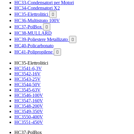
HC33-Condensatori per Motori
HC34-Condensatori X2
HC35-Elettrolitici

HC36-Multistrato 100V
HC37-PolBox

HC38-MULLARD
HC39-Poliestere Metallizato

HC40-Policarbonato
HC41-Polipropilene

HC35-Elettrolitici
HC3541-6,3V
HC3542-16V
HC3543-25V
HC3544-50V
HC3545-63V
HC3546-100V
HC3547-160V
HC3548-200V
HC3549-350V
HC3550-400V
HC3551-450V
HC37-PolBox