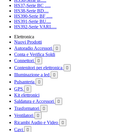
HS36-Serie B.....
HS37-Serie BC .....
HS38-Serie BD....
HS390-Serie BF .....
HS391-Serie BU....
HS392-Serie VARI.....
Elettronica
Nuovi Prodotti
Autoradio Accessori

Conta e Verifica Soldi
Connettori

Contenitori per elettronica

Illuminazione a led

Pulsanteria

GPS

Kit elettronici
Saldatura e Accessori

Trasformatori

Ventilatori

Ricambi Audio e Video

Cavi
