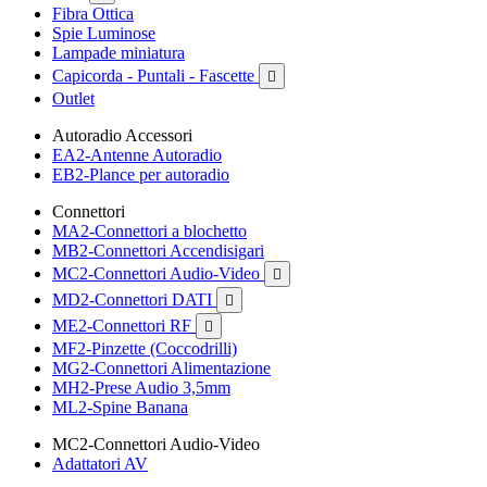
Fibra Ottica
Spie Luminose
Lampade miniatura
Capicorda - Puntali - Fascette

Outlet
Autoradio Accessori
EA2-Antenne Autoradio
EB2-Plance per autoradio
Connettori
MA2-Connettori a blochetto
MB2-Connettori Accendisigari
MC2-Connettori Audio-Video

MD2-Connettori DATI

ME2-Connettori RF

MF2-Pinzette (Coccodrilli)
MG2-Connettori Alimentazione
MH2-Prese Audio 3,5mm
ML2-Spine Banana
MC2-Connettori Audio-Video
Adattatori AV