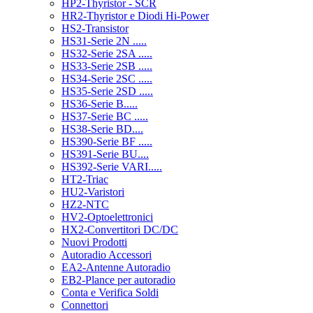
HP2-Thyristor - SCR
HR2-Thyristor e Diodi Hi-Power
HS2-Transistor
HS31-Serie 2N .....
HS32-Serie 2SA .....
HS33-Serie 2SB .....
HS34-Serie 2SC .....
HS35-Serie 2SD .....
HS36-Serie B.....
HS37-Serie BC .....
HS38-Serie BD....
HS390-Serie BF .....
HS391-Serie BU....
HS392-Serie VARI.....
HT2-Triac
HU2-Varistori
HZ2-NTC
HV2-Optoelettronici
HX2-Convertitori DC/DC
Nuovi Prodotti
Autoradio Accessori
EA2-Antenne Autoradio
EB2-Plance per autoradio
Conta e Verifica Soldi
Connettori