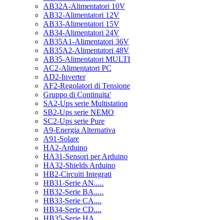
AB32A-Alimentatori 10V
AB32-Alimentatori 12V
AB33-Alimentatori 15V
AB34-Alimentatori 24V
AB35A1-Alimentatori 36V
AB35A2-Alimentatori 48V
AB35-Alimentatori MULTI
AC2-Alimentatori PC
AD2-Inverter
AF2-Regolatori di Tensione
Gruppo di Continuita'
SA2-Ups serie Multistation
SB2-Ups serie NEMO
SC2-Ups serie Pure
A9-Energia Alternativa
A91-Solare
HA2-Arduino
HA31-Sensori per Arduino
HA32-Shields Arduino
HB2-Circuiti Integrati
HB31-Serie AN.....
HB32-Serie BA.....
HB33-Serie CA....
HB34-Serie CD....
HB35-Serie HA.....