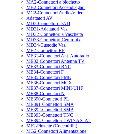
MA2-Connettori a blochetto
MB2-Connettori Accendisigari
MC2-Connettori Audio-Video
Adattatori AV
MD2-Connettori DATI
MD31-Adattatori Vas.
MD32-Connettori a Vaschetta
MD33-Connettori Centronix
MD34-Custodie Vas.
ME2-Connettori RF
ME31-Connettori Ant. Autoradio
ME32-Connettori Antenna TV
ME33-Connettori BNC
ME34-Connettori F
ME35-Connettori FME
ME36-Connettori MCX
ME37-Connettori MINI-UHF
ME38-Connettori N
ME390-Connettori PL
ME391-Connettori SMA
ME392-Connettori SMB
ME393-Connettori TNC
ME394-Connettori TWINAXIAL
MF2-Pinzette (Coccodrilli)
MG2-Connettori Alimentazione