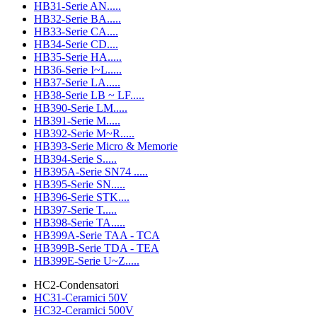
HB31-Serie AN.....
HB32-Serie BA.....
HB33-Serie CA....
HB34-Serie CD....
HB35-Serie HA.....
HB36-Serie I~L.....
HB37-Serie LA.....
HB38-Serie LB ~ LF.....
HB390-Serie LM.....
HB391-Serie M.....
HB392-Serie M~R.....
HB393-Serie Micro & Memorie
HB394-Serie S.....
HB395A-Serie SN74 .....
HB395-Serie SN.....
HB396-Serie STK....
HB397-Serie T.....
HB398-Serie TA.....
HB399A-Serie TAA - TCA
HB399B-Serie TDA - TEA
HB399E-Serie U~Z.....
HC2-Condensatori
HC31-Ceramici 50V
HC32-Ceramici 500V