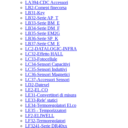
LA394-CDC Accessori
LB2-Comepi finecorsa
LB31-Key
LB32-Serie AP_T
LB33-Serie BM_E
LB34-Serie DM_F
LB35-Serie EM2G
LB36-Serie SP_K
LB37-Serie CM_E
LC2-DATALOGIC-INFRA
LC32-Effetto HALL
LC33-Fotocellule
LC34-Sensori Capacitivi
LC35-Sensori Induttivi
LC36-Sensori Magnetici
LC37-Accessori Sensori
LD2-Datexel
LE2-EL.CO
LE31-Convertitori di misura
LE33-Rele' statici
LE34-Termoregolatori El.co
LE35 - Temporizzatori
LF2-ELIWELL
LF32-Termoregolatori
LF3241-Serie DR40xx