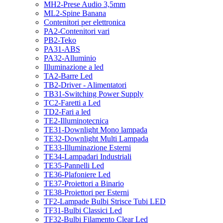
MH2-Prese Audio 3,5mm
ML2-Spine Banana
Contenitori per elettronica
PA2-Contenitori vari
PB2-Teko
PA31-ABS
PA32-Alluminio
Illuminazione a led
TA2-Barre Led
TB2-Driver - Alimentatori
TB31-Switching Power Supply
TC2-Faretti a Led
TD2-Fari a led
TE2-Illuminotecnica
TE31-Downlight Mono lampada
TE32-Downlight Multi Lampada
TE33-Illuminazione Esterni
TE34-Lampadari Industriali
TE35-Pannelli Led
TE36-Plafoniere Led
TE37-Proiettori a Binario
TE38-Proiettori per Esterni
TF2-Lampade Bulbi Strisce Tubi LED
TF31-Bulbi Classici Led
TF32-Bulbi Filamento Clear Led