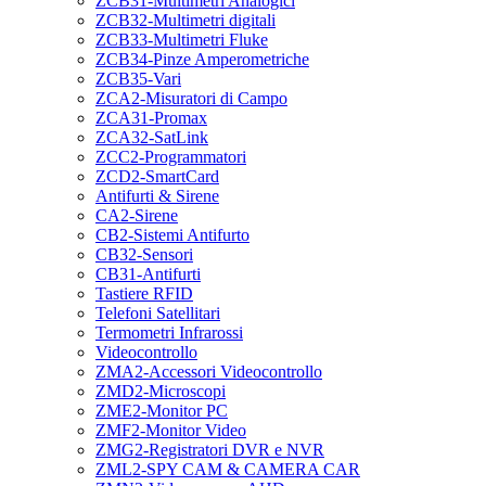
ZCB31-Multimetri Analogici
ZCB32-Multimetri digitali
ZCB33-Multimetri Fluke
ZCB34-Pinze Amperometriche
ZCB35-Vari
ZCA2-Misuratori di Campo
ZCA31-Promax
ZCA32-SatLink
ZCC2-Programmatori
ZCD2-SmartCard
Antifurti & Sirene
CA2-Sirene
CB2-Sistemi Antifurto
CB32-Sensori
CB31-Antifurti
Tastiere RFID
Telefoni Satellitari
Termometri Infrarossi
Videocontrollo
ZMA2-Accessori Videocontrollo
ZMD2-Microscopi
ZME2-Monitor PC
ZMF2-Monitor Video
ZMG2-Registratori DVR e NVR
ZML2-SPY CAM & CAMERA CAR