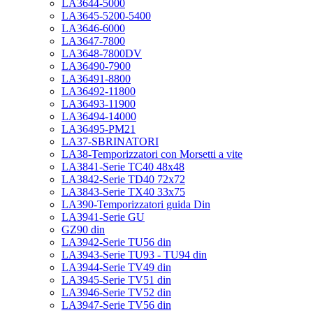
LA3644-5000
LA3645-5200-5400
LA3646-6000
LA3647-7800
LA3648-7800DV
LA36490-7900
LA36491-8800
LA36492-11800
LA36493-11900
LA36494-14000
LA36495-PM21
LA37-SBRINATORI
LA38-Temporizzatori con Morsetti a vite
LA3841-Serie TC40 48x48
LA3842-Serie TD40 72x72
LA3843-Serie TX40 33x75
LA390-Temporizzatori guida Din
LA3941-Serie GU
GZ90 din
LA3942-Serie TU56 din
LA3943-Serie TU93 - TU94 din
LA3944-Serie TV49 din
LA3945-Serie TV51 din
LA3946-Serie TV52 din
LA3947-Serie TV56 din