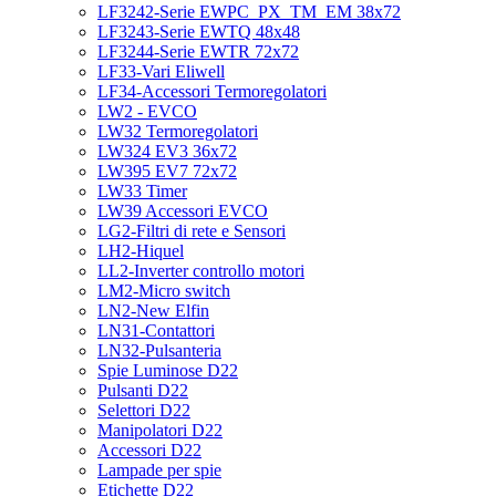
LF3242-Serie EWPC_PX_TM_EM 38x72
LF3243-Serie EWTQ 48x48
LF3244-Serie EWTR 72x72
LF33-Vari Eliwell
LF34-Accessori Termoregolatori
LW2 - EVCO
LW32 Termoregolatori
LW324 EV3 36x72
LW395 EV7 72x72
LW33 Timer
LW39 Accessori EVCO
LG2-Filtri di rete e Sensori
LH2-Hiquel
LL2-Inverter controllo motori
LM2-Micro switch
LN2-New Elfin
LN31-Contattori
LN32-Pulsanteria
Spie Luminose D22
Pulsanti D22
Selettori D22
Manipolatori D22
Accessori D22
Lampade per spie
Etichette D22