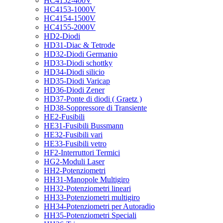
HC4152-400V
HC4153-1000V
HC4154-1500V
HC4155-2000V
HD2-Diodi
HD31-Diac & Tetrode
HD32-Diodi Germanio
HD33-Diodi schottky
HD34-Diodi silicio
HD35-Diodi Varicap
HD36-Diodi Zener
HD37-Ponte di diodi ( Graetz )
HD38-Soppressore di Transiente
HE2-Fusibili
HE31-Fusibili Bussmann
HE32-Fusibili vari
HE33-Fusibili vetro
HF2-Interruttori Termici
HG2-Moduli Laser
HH2-Potenziometri
HH31-Manopole Multigiro
HH32-Potenziometri lineari
HH33-Potenziometri multigiro
HH34-Potenziometri per Autoradio
HH35-Potenziometri Speciali