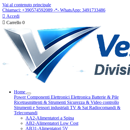
Vai al contenuto principale
Chiamaci: +390574592089 -*- WhatsApp: 3491733486

Accedi

Carrello
0
Home
Power
Componenti Elettronici
Elettronica
Batterie & Pile
Ricetrasmittenti & Strumenti
Sicurezza & Video controllo
Strumenti e Sensori industriali
TV & Sat
Radiocomandi &
Telecomandi
AA2-Alimentatori a Spina
AB2-Alimentatori Low Cost
AB31-Alimentatori 5V