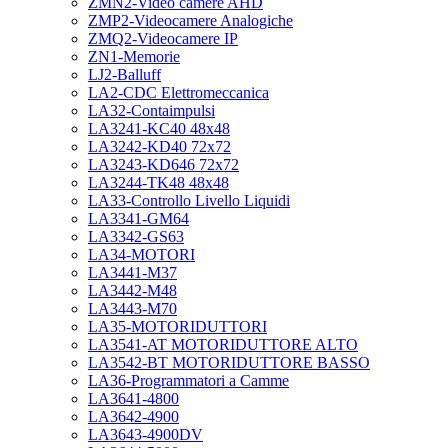
ZMN2-Video camere AHD
ZMP2-Videocamere Analogiche
ZMQ2-Videocamere IP
ZN1-Memorie
LJ2-Balluff
LA2-CDC Elettromeccanica
LA32-Contaimpulsi
LA3241-KC40 48x48
LA3242-KD40 72x72
LA3243-KD646 72x72
LA3244-TK48 48x48
LA33-Controllo Livello Liquidi
LA3341-GM64
LA3342-GS63
LA34-MOTORI
LA3441-M37
LA3442-M48
LA3443-M70
LA35-MOTORIDUTTORI
LA3541-AT MOTORIDUTTORE ALTO
LA3542-BT MOTORIDUTTORE BASSO
LA36-Programmatori a Camme
LA3641-4800
LA3642-4900
LA3643-4900DV