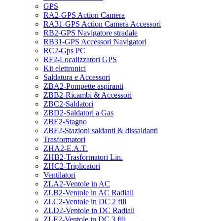
GPS
RA2-GPS Action Camera
RA31-GPS Action Camera Accessori
RB2-GPS Navigatore stradale
RB31-GPS Accessori Navigatori
RC2-Gps PC
RF2-Localizzatori GPS
Kit elettronici
Saldatura e Accessori
ZBA2-Pompette aspiranti
ZBB2-Ricambi & Accessori
ZBC2-Saldatori
ZBD2-Saldatori a Gas
ZBE2-Stagno
ZBF2-Stazioni saldanti & dissaldanti
Trasformatori
ZHA2-E.A.T.
ZHB2-Trasformatori Lin.
ZHC2-Triplicatori
Ventilatori
ZLA2-Ventole in AC
ZLB2-Ventole in AC Radiali
ZLC2-Ventole in DC 2 fili
ZLD2-Ventole in DC Radiali
ZLE2-Ventole in DC 3 fili