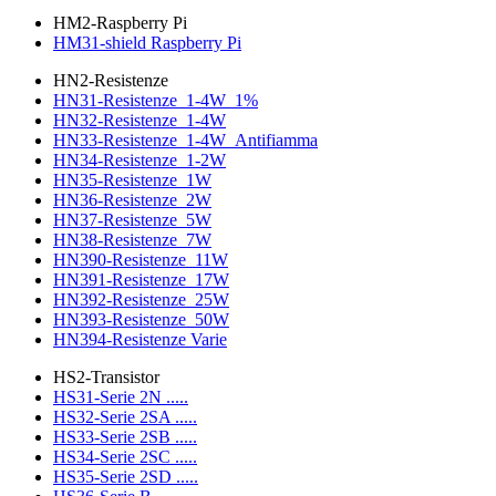
HM2-Raspberry Pi
HM31-shield Raspberry Pi
HN2-Resistenze
HN31-Resistenze_1-4W_1%
HN32-Resistenze_1-4W
HN33-Resistenze_1-4W_Antifiamma
HN34-Resistenze_1-2W
HN35-Resistenze_1W
HN36-Resistenze_2W
HN37-Resistenze_5W
HN38-Resistenze_7W
HN390-Resistenze_11W
HN391-Resistenze_17W
HN392-Resistenze_25W
HN393-Resistenze_50W
HN394-Resistenze Varie
HS2-Transistor
HS31-Serie 2N .....
HS32-Serie 2SA .....
HS33-Serie 2SB .....
HS34-Serie 2SC .....
HS35-Serie 2SD .....