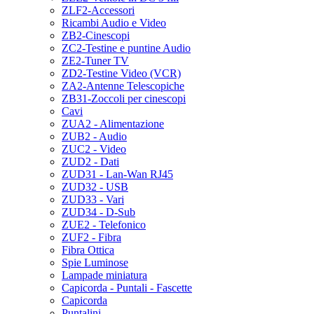
ZLF2-Accessori
Ricambi Audio e Video
ZB2-Cinescopi
ZC2-Testine e puntine Audio
ZE2-Tuner TV
ZD2-Testine Video (VCR)
ZA2-Antenne Telescopiche
ZB31-Zoccoli per cinescopi
Cavi
ZUA2 - Alimentazione
ZUB2 - Audio
ZUC2 - Video
ZUD2 - Dati
ZUD31 - Lan-Wan RJ45
ZUD32 - USB
ZUD33 - Vari
ZUD34 - D-Sub
ZUE2 - Telefonico
ZUF2 - Fibra
Fibra Ottica
Spie Luminose
Lampade miniatura
Capicorda - Puntali - Fascette
Capicorda
Puntalini