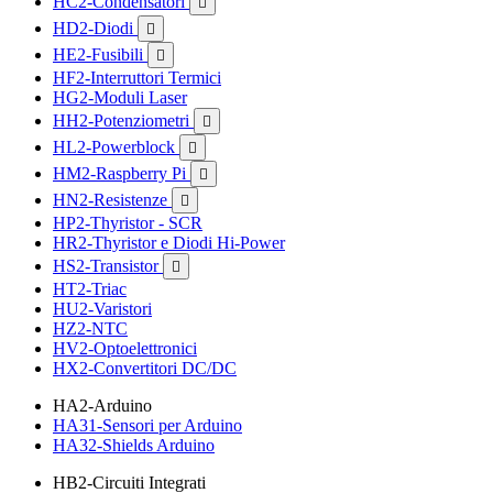
HC2-Condensatori

HD2-Diodi

HE2-Fusibili

HF2-Interruttori Termici
HG2-Moduli Laser
HH2-Potenziometri

HL2-Powerblock

HM2-Raspberry Pi

HN2-Resistenze

HP2-Thyristor - SCR
HR2-Thyristor e Diodi Hi-Power
HS2-Transistor

HT2-Triac
HU2-Varistori
HZ2-NTC
HV2-Optoelettronici
HX2-Convertitori DC/DC
HA2-Arduino
HA31-Sensori per Arduino
HA32-Shields Arduino
HB2-Circuiti Integrati