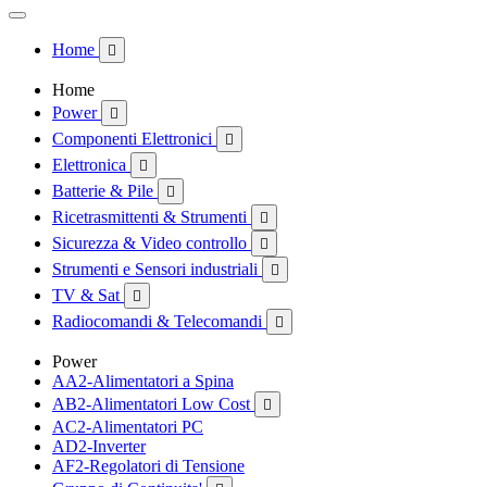
Home

Home
Power

Componenti Elettronici

Elettronica

Batterie & Pile

Ricetrasmittenti & Strumenti

Sicurezza & Video controllo

Strumenti e Sensori industriali

TV & Sat

Radiocomandi & Telecomandi

Power
AA2-Alimentatori a Spina
AB2-Alimentatori Low Cost

AC2-Alimentatori PC
AD2-Inverter
AF2-Regolatori di Tensione