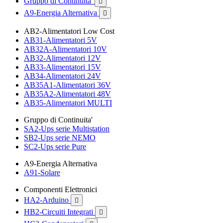
Gruppo di Continuita'

A9-Energia Alternativa

AB2-Alimentatori Low Cost
AB31-Alimentatori 5V
AB32A-Alimentatori 10V
AB32-Alimentatori 12V
AB33-Alimentatori 15V
AB34-Alimentatori 24V
AB35A1-Alimentatori 36V
AB35A2-Alimentatori 48V
AB35-Alimentatori MULTI
Gruppo di Continuita'
SA2-Ups serie Multistation
SB2-Ups serie NEMO
SC2-Ups serie Pure
A9-Energia Alternativa
A91-Solare
Componenti Elettronici
HA2-Arduino

HB2-Circuiti Integrati
