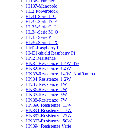
HH36-Trimmer
HH37-Manopole
HL2-Powerblock
HL31-Serie 1_C
HL32-Serie D_F
HL33-Serie G_L
HL34-Serie M_O
HL35-Serie P_T
HL36-Serie U_X
HM2-Raspberry Pi
HM31-shield Raspberry Pi
HN2-Resistenze
HN31-Resistenze_1-4W_1%
HN32-Resistenze_1-4W
HN33-Resistenze_1-4W_Antifiamma
HN34-Resistenze_1-2W
HN35-Resistenze_1W
HN36-Resistenze_2W
HN37-Resistenze_5W
HN38-Resistenze_7W
HN390-Resistenze_11W
HN391-Resistenze_17W
HN392-Resistenze_25W
HN393-Resistenze_50W
HN394-Resistenze Varie