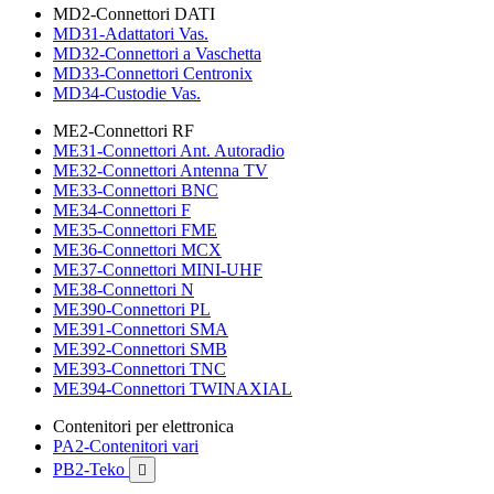
MD2-Connettori DATI
MD31-Adattatori Vas.
MD32-Connettori a Vaschetta
MD33-Connettori Centronix
MD34-Custodie Vas.
ME2-Connettori RF
ME31-Connettori Ant. Autoradio
ME32-Connettori Antenna TV
ME33-Connettori BNC
ME34-Connettori F
ME35-Connettori FME
ME36-Connettori MCX
ME37-Connettori MINI-UHF
ME38-Connettori N
ME390-Connettori PL
ME391-Connettori SMA
ME392-Connettori SMB
ME393-Connettori TNC
ME394-Connettori TWINAXIAL
Contenitori per elettronica
PA2-Contenitori vari
PB2-Teko
