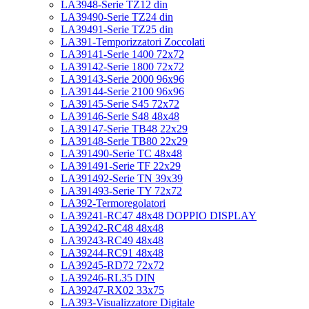
LA3948-Serie TZ12 din
LA39490-Serie TZ24 din
LA39491-Serie TZ25 din
LA391-Temporizzatori Zoccolati
LA39141-Serie 1400 72x72
LA39142-Serie 1800 72x72
LA39143-Serie 2000 96x96
LA39144-Serie 2100 96x96
LA39145-Serie S45 72x72
LA39146-Serie S48 48x48
LA39147-Serie TB48 22x29
LA39148-Serie TB80 22x29
LA391490-Serie TC 48x48
LA391491-Serie TF 22x29
LA391492-Serie TN 39x39
LA391493-Serie TY 72x72
LA392-Termoregolatori
LA39241-RC47 48x48 DOPPIO DISPLAY
LA39242-RC48 48x48
LA39243-RC49 48x48
LA39244-RC91 48x48
LA39245-RD72 72x72
LA39246-RL35 DIN
LA39247-RX02 33x75
LA393-Visualizzatore Digitale