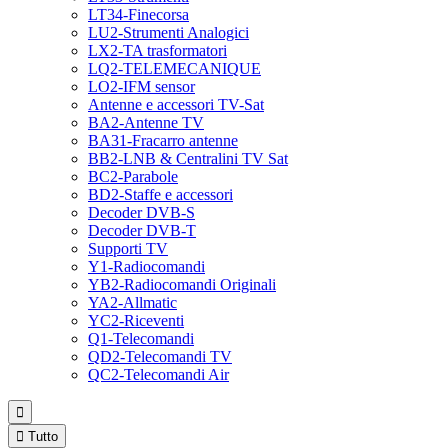
LT34-Finecorsa
LU2-Strumenti Analogici
LX2-TA trasformatori
LQ2-TELEMECANIQUE
LO2-IFM sensor
Antenne e accessori TV-Sat
BA2-Antenne TV
BA31-Fracarro antenne
BB2-LNB & Centralini TV Sat
BC2-Parabole
BD2-Staffe e accessori
Decoder DVB-S
Decoder DVB-T
Supporti TV
Y1-Radiocomandi
YB2-Radiocomandi Originali
YA2-Allmatic
YC2-Riceventi
Q1-Telecomandi
QD2-Telecomandi TV
QC2-Telecomandi Air


Tutto