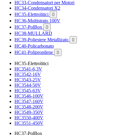
HC33-Condensatori per Motori
HC34-Condensatori X2
HC35-Elettrolitici

HC36-Multistrato 100V
HC37-PolBox

HC38-MULLARD
HC39-Poliestere Metallizato

HC40-Policarbonato
HC41-Polipropilene

HC35-Elettrolitici
HC3541-6,3V
HC3542-16V
HC3543-25V
HC3544-50V
HC3545-63V
HC3546-100V
HC3547-160V
HC3548-200V
HC3549-350V
HC3550-400V
HC3551-450V
HC37-PolBox