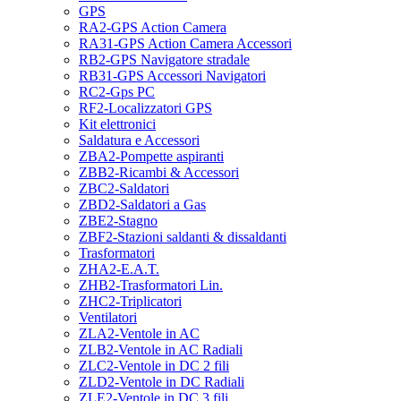
GPS
RA2-GPS Action Camera
RA31-GPS Action Camera Accessori
RB2-GPS Navigatore stradale
RB31-GPS Accessori Navigatori
RC2-Gps PC
RF2-Localizzatori GPS
Kit elettronici
Saldatura e Accessori
ZBA2-Pompette aspiranti
ZBB2-Ricambi & Accessori
ZBC2-Saldatori
ZBD2-Saldatori a Gas
ZBE2-Stagno
ZBF2-Stazioni saldanti & dissaldanti
Trasformatori
ZHA2-E.A.T.
ZHB2-Trasformatori Lin.
ZHC2-Triplicatori
Ventilatori
ZLA2-Ventole in AC
ZLB2-Ventole in AC Radiali
ZLC2-Ventole in DC 2 fili
ZLD2-Ventole in DC Radiali
ZLE2-Ventole in DC 3 fili