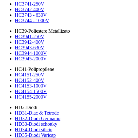
HC3741-250V
HC3742-400V
HC3743 - 630V
HC3744 - 1000V
HC39-Poliestere Metallizato
HC3941-250V
HC3942-400V
HC3943-630V
HC3944-1000V
HC3945-2000V
HC41-Polipropilene
HC4151-250V
HC4152-400V
HC4153-1000V
HC4154-1500V
HC4155-2000V
HD2-Diodi
HD31-Diac & Tetrode
HD32-Diodi Germanio
HD33-Diodi schottky
HD34-Diodi silicio
HD35-Diodi Varicap