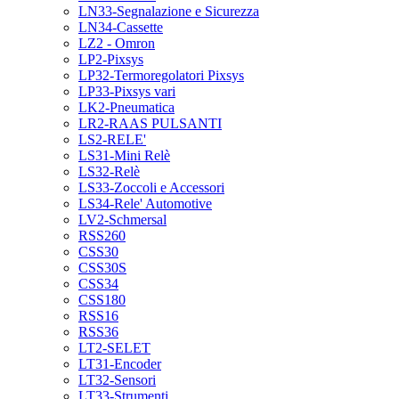
LN33-Segnalazione e Sicurezza
LN34-Cassette
LZ2 - Omron
LP2-Pixsys
LP32-Termoregolatori Pixsys
LP33-Pixsys vari
LK2-Pneumatica
LR2-RAAS PULSANTI
LS2-RELE'
LS31-Mini Relè
LS32-Relè
LS33-Zoccoli e Accessori
LS34-Rele' Automotive
LV2-Schmersal
RSS260
CSS30
CSS30S
CSS34
CSS180
RSS16
RSS36
LT2-SELET
LT31-Encoder
LT32-Sensori
LT33-Strumenti