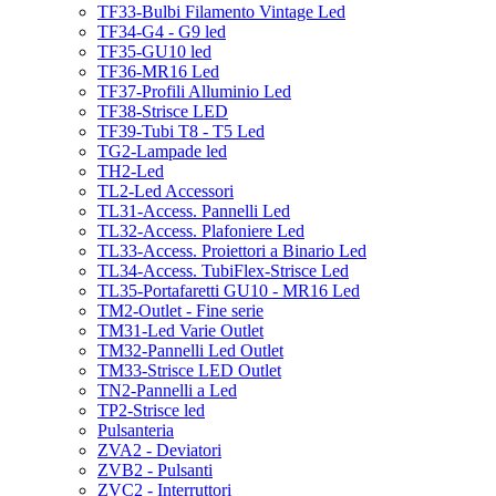
TF33-Bulbi Filamento Vintage Led
TF34-G4 - G9 led
TF35-GU10 led
TF36-MR16 Led
TF37-Profili Alluminio Led
TF38-Strisce LED
TF39-Tubi T8 - T5 Led
TG2-Lampade led
TH2-Led
TL2-Led Accessori
TL31-Access. Pannelli Led
TL32-Access. Plafoniere Led
TL33-Access. Proiettori a Binario Led
TL34-Access. TubiFlex-Strisce Led
TL35-Portafaretti GU10 - MR16 Led
TM2-Outlet - Fine serie
TM31-Led Varie Outlet
TM32-Pannelli Led Outlet
TM33-Strisce LED Outlet
TN2-Pannelli a Led
TP2-Strisce led
Pulsanteria
ZVA2 - Deviatori
ZVB2 - Pulsanti
ZVC2 - Interruttori