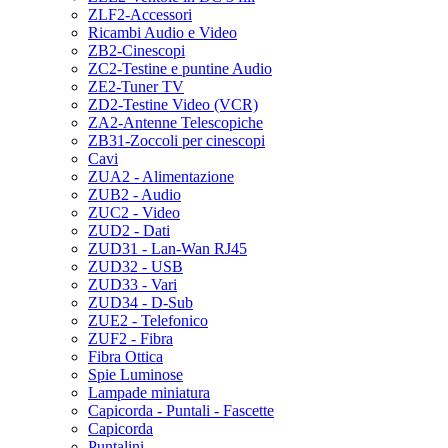
ZLF2-Accessori
Ricambi Audio e Video
ZB2-Cinescopi
ZC2-Testine e puntine Audio
ZE2-Tuner TV
ZD2-Testine Video (VCR)
ZA2-Antenne Telescopiche
ZB31-Zoccoli per cinescopi
Cavi
ZUA2 - Alimentazione
ZUB2 - Audio
ZUC2 - Video
ZUD2 - Dati
ZUD31 - Lan-Wan RJ45
ZUD32 - USB
ZUD33 - Vari
ZUD34 - D-Sub
ZUE2 - Telefonico
ZUF2 - Fibra
Fibra Ottica
Spie Luminose
Lampade miniatura
Capicorda - Puntali - Fascette
Capicorda
Puntalini