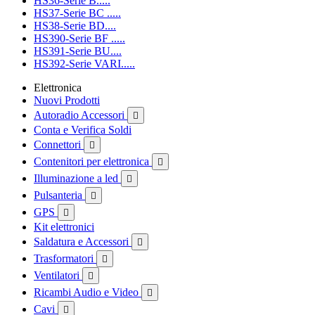
HS36-Serie B.....
HS37-Serie BC .....
HS38-Serie BD....
HS390-Serie BF .....
HS391-Serie BU....
HS392-Serie VARI.....
Elettronica
Nuovi Prodotti
Autoradio Accessori

Conta e Verifica Soldi
Connettori

Contenitori per elettronica

Illuminazione a led

Pulsanteria

GPS

Kit elettronici
Saldatura e Accessori

Trasformatori

Ventilatori

Ricambi Audio e Video

Cavi
