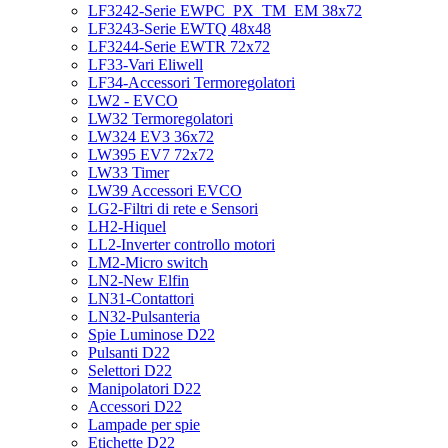
LF3242-Serie EWPC_PX_TM_EM 38x72
LF3243-Serie EWTQ 48x48
LF3244-Serie EWTR 72x72
LF33-Vari Eliwell
LF34-Accessori Termoregolatori
LW2 - EVCO
LW32 Termoregolatori
LW324 EV3 36x72
LW395 EV7 72x72
LW33 Timer
LW39 Accessori EVCO
LG2-Filtri di rete e Sensori
LH2-Hiquel
LL2-Inverter controllo motori
LM2-Micro switch
LN2-New Elfin
LN31-Contattori
LN32-Pulsanteria
Spie Luminose D22
Pulsanti D22
Selettori D22
Manipolatori D22
Accessori D22
Lampade per spie
Etichette D22