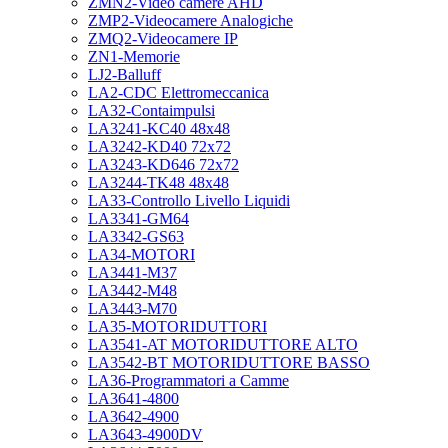
ZMN2-Video camere AHD
ZMP2-Videocamere Analogiche
ZMQ2-Videocamere IP
ZN1-Memorie
LJ2-Balluff
LA2-CDC Elettromeccanica
LA32-Contaimpulsi
LA3241-KC40 48x48
LA3242-KD40 72x72
LA3243-KD646 72x72
LA3244-TK48 48x48
LA33-Controllo Livello Liquidi
LA3341-GM64
LA3342-GS63
LA34-MOTORI
LA3441-M37
LA3442-M48
LA3443-M70
LA35-MOTORIDUTTORI
LA3541-AT MOTORIDUTTORE ALTO
LA3542-BT MOTORIDUTTORE BASSO
LA36-Programmatori a Camme
LA3641-4800
LA3642-4900
LA3643-4900DV