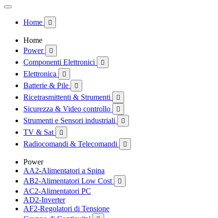
Home

Home
Power

Componenti Elettronici

Elettronica

Batterie & Pile

Ricetrasmittenti & Strumenti

Sicurezza & Video controllo

Strumenti e Sensori industriali

TV & Sat

Radiocomandi & Telecomandi

Power
AA2-Alimentatori a Spina
AB2-Alimentatori Low Cost

AC2-Alimentatori PC
AD2-Inverter
AF2-Regolatori di Tensione