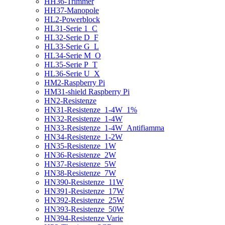
HH36-Trimmer
HH37-Manopole
HL2-Powerblock
HL31-Serie 1_C
HL32-Serie D_F
HL33-Serie G_L
HL34-Serie M_O
HL35-Serie P_T
HL36-Serie U_X
HM2-Raspberry Pi
HM31-shield Raspberry Pi
HN2-Resistenze
HN31-Resistenze_1-4W_1%
HN32-Resistenze_1-4W
HN33-Resistenze_1-4W_Antifiamma
HN34-Resistenze_1-2W
HN35-Resistenze_1W
HN36-Resistenze_2W
HN37-Resistenze_5W
HN38-Resistenze_7W
HN390-Resistenze_11W
HN391-Resistenze_17W
HN392-Resistenze_25W
HN393-Resistenze_50W
HN394-Resistenze Varie