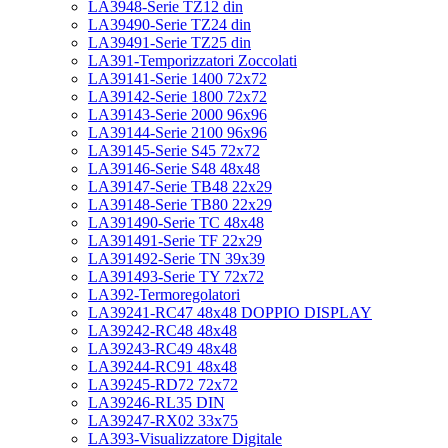
LA3948-Serie TZ12 din
LA39490-Serie TZ24 din
LA39491-Serie TZ25 din
LA391-Temporizzatori Zoccolati
LA39141-Serie 1400 72x72
LA39142-Serie 1800 72x72
LA39143-Serie 2000 96x96
LA39144-Serie 2100 96x96
LA39145-Serie S45 72x72
LA39146-Serie S48 48x48
LA39147-Serie TB48 22x29
LA39148-Serie TB80 22x29
LA391490-Serie TC 48x48
LA391491-Serie TF 22x29
LA391492-Serie TN 39x39
LA391493-Serie TY 72x72
LA392-Termoregolatori
LA39241-RC47 48x48 DOPPIO DISPLAY
LA39242-RC48 48x48
LA39243-RC49 48x48
LA39244-RC91 48x48
LA39245-RD72 72x72
LA39246-RL35 DIN
LA39247-RX02 33x75
LA393-Visualizzatore Digitale