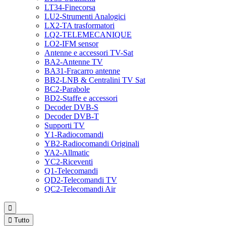
LT34-Finecorsa
LU2-Strumenti Analogici
LX2-TA trasformatori
LQ2-TELEMECANIQUE
LO2-IFM sensor
Antenne e accessori TV-Sat
BA2-Antenne TV
BA31-Fracarro antenne
BB2-LNB & Centralini TV Sat
BC2-Parabole
BD2-Staffe e accessori
Decoder DVB-S
Decoder DVB-T
Supporti TV
Y1-Radiocomandi
YB2-Radiocomandi Originali
YA2-Allmatic
YC2-Riceventi
Q1-Telecomandi
QD2-Telecomandi TV
QC2-Telecomandi Air


Tutto