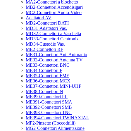
MA2-Connettori a blochetto
MB2-Connettori Accendisigari
MC2-Connettori Audio-Video
Adattatori AV
MD2-Connettori DATI
MD31-Adattatori Vas.
MD32-Connettori a Vaschetta
MD33-Connettori Centronix
MD34-Custodie Vas.
ME2-Connettori RF
ME31-Connettori Ant. Autoradio
ME32-Connettori Antenna TV
ME33-Connettori BNC
ME34-Connettori F
ME35-Connettori FME
ME36-Connettori MCX
ME37-Connettori MINI-UHF
ME38-Connettori N
ME390-Connettori PL
ME391-Connettori SMA
ME392-Connettori SMB
ME393-Connettori TNC
ME394-Connettori TWINAXIAL
MF2-Pinzette (Coccodrilli)
MG2-Connettori Alimentazione