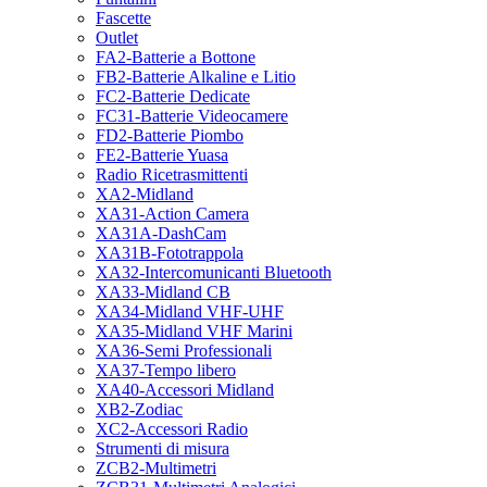
Fascette
Outlet
FA2-Batterie a Bottone
FB2-Batterie Alkaline e Litio
FC2-Batterie Dedicate
FC31-Batterie Videocamere
FD2-Batterie Piombo
FE2-Batterie Yuasa
Radio Ricetrasmittenti
XA2-Midland
XA31-Action Camera
XA31A-DashCam
XA31B-Fototrappola
XA32-Intercomunicanti Bluetooth
XA33-Midland CB
XA34-Midland VHF-UHF
XA35-Midland VHF Marini
XA36-Semi Professionali
XA37-Tempo libero
XA40-Accessori Midland
XB2-Zodiac
XC2-Accessori Radio
Strumenti di misura
ZCB2-Multimetri