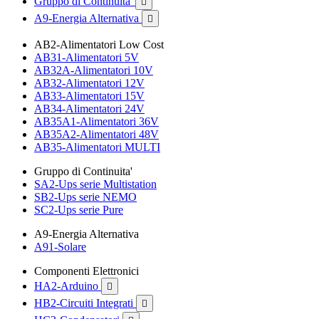
Gruppo di Continuita'

A9-Energia Alternativa

AB2-Alimentatori Low Cost
AB31-Alimentatori 5V
AB32A-Alimentatori 10V
AB32-Alimentatori 12V
AB33-Alimentatori 15V
AB34-Alimentatori 24V
AB35A1-Alimentatori 36V
AB35A2-Alimentatori 48V
AB35-Alimentatori MULTI
Gruppo di Continuita'
SA2-Ups serie Multistation
SB2-Ups serie NEMO
SC2-Ups serie Pure
A9-Energia Alternativa
A91-Solare
Componenti Elettronici
HA2-Arduino

HB2-Circuiti Integrati
