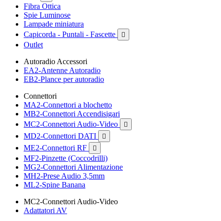
Fibra Ottica
Spie Luminose
Lampade miniatura
Capicorda - Puntali - Fascette

Outlet
Autoradio Accessori
EA2-Antenne Autoradio
EB2-Plance per autoradio
Connettori
MA2-Connettori a blochetto
MB2-Connettori Accendisigari
MC2-Connettori Audio-Video

MD2-Connettori DATI

ME2-Connettori RF

MF2-Pinzette (Coccodrilli)
MG2-Connettori Alimentazione
MH2-Prese Audio 3,5mm
ML2-Spine Banana
MC2-Connettori Audio-Video
Adattatori AV