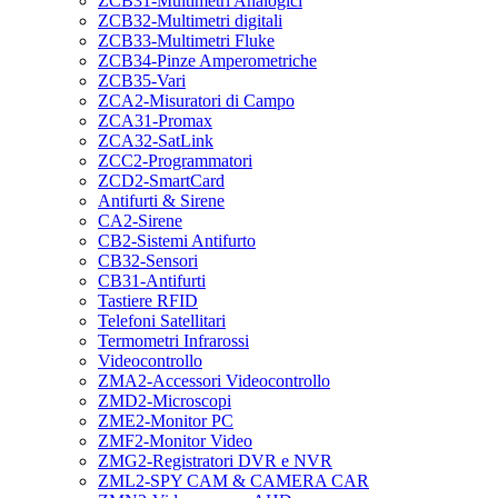
ZCB31-Multimetri Analogici
ZCB32-Multimetri digitali
ZCB33-Multimetri Fluke
ZCB34-Pinze Amperometriche
ZCB35-Vari
ZCA2-Misuratori di Campo
ZCA31-Promax
ZCA32-SatLink
ZCC2-Programmatori
ZCD2-SmartCard
Antifurti & Sirene
CA2-Sirene
CB2-Sistemi Antifurto
CB32-Sensori
CB31-Antifurti
Tastiere RFID
Telefoni Satellitari
Termometri Infrarossi
Videocontrollo
ZMA2-Accessori Videocontrollo
ZMD2-Microscopi
ZME2-Monitor PC
ZMF2-Monitor Video
ZMG2-Registratori DVR e NVR
ZML2-SPY CAM & CAMERA CAR