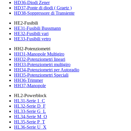
HD36-Diodi Zener
HD37-Ponte di diodi ( Graetz )
HD38-Soppressore di Transiente
HE2-Fusibili
HE31-Fusibili Bussmann
HE32-Fusibili vari
HE33-Fusibili vetro
HH2-Potenziometri
HH31-Manopole Multigiro
HH32-Potenziometri lineari
HH33-Potenziometri multigiro
HH34-Potenziometri per Autoradio
HH35-Potenziometri Speciali
HH36-Trimmer
HH37-Manopole
HL2-Powerblock
HL31-Serie 1_C
HL32-Serie D_F
HL33-Serie G_L
HL34-Serie M_O
HL35-Serie P_T
HL36-Serie U_X