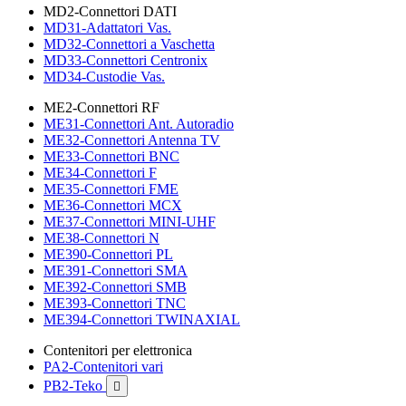
MD2-Connettori DATI
MD31-Adattatori Vas.
MD32-Connettori a Vaschetta
MD33-Connettori Centronix
MD34-Custodie Vas.
ME2-Connettori RF
ME31-Connettori Ant. Autoradio
ME32-Connettori Antenna TV
ME33-Connettori BNC
ME34-Connettori F
ME35-Connettori FME
ME36-Connettori MCX
ME37-Connettori MINI-UHF
ME38-Connettori N
ME390-Connettori PL
ME391-Connettori SMA
ME392-Connettori SMB
ME393-Connettori TNC
ME394-Connettori TWINAXIAL
Contenitori per elettronica
PA2-Contenitori vari
PB2-Teko
