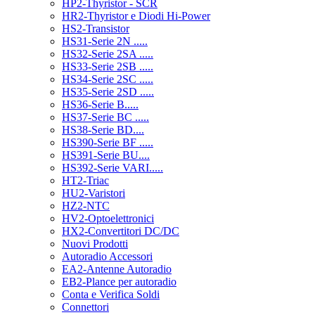
HP2-Thyristor - SCR
HR2-Thyristor e Diodi Hi-Power
HS2-Transistor
HS31-Serie 2N .....
HS32-Serie 2SA .....
HS33-Serie 2SB .....
HS34-Serie 2SC .....
HS35-Serie 2SD .....
HS36-Serie B.....
HS37-Serie BC .....
HS38-Serie BD....
HS390-Serie BF .....
HS391-Serie BU....
HS392-Serie VARI.....
HT2-Triac
HU2-Varistori
HZ2-NTC
HV2-Optoelettronici
HX2-Convertitori DC/DC
Nuovi Prodotti
Autoradio Accessori
EA2-Antenne Autoradio
EB2-Plance per autoradio
Conta e Verifica Soldi
Connettori