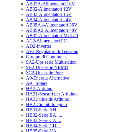
AB32A-Alimentatori 10V
AB32-Alimentatori 12V
AB33-Alimentatori 15V
AB34-Alimentatori 24V
AB35A1-Alimentatori 36V
AB35A2-Alimentatori 48V
AB35-Alimentatori MULTI
AC2-Alimentatori PC
AD2-Inverter
AF2-Regolatori di Tensione
Gruppo di Continuita'
SA2-Ups serie Multistation
SB2-Ups serie NEMO
SC2-Ups serie Pure
A9-Energia Alternativa
A91-Solare
HA2-Arduino
HA31-Sensori per Arduino
HA32-Shields Arduino
HB2-Circuiti Integrati
HB31-Serie AN.....
HB32-Serie BA.....
HB33-Serie CA....
HB34-Serie CD....
HB35-Serie HA.....