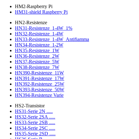
HM2-Raspberry Pi
HM31-shield Raspberry Pi
HN2-Resistenze
HN31-Resistenze_1-4W_1%
HN32-Resistenze_1-4W
HN33-Resistenze_1-4W_Antifiamma
HN34-Resistenze_1-2W
HN35-Resistenze_1W
HN36-Resistenze_2W
HN37-Resistenze_5W
HN38-Resistenze_7W
HN390-Resistenze_11W
HN391-Resistenze_17W
HN392-Resistenze_25W
HN393-Resistenze_50W
HN394-Resistenze Varie
HS2-Transistor
HS31-Serie 2N .....
HS32-Serie 2SA .....
HS33-Serie 2SB .....
HS34-Serie 2SC .....
HS35-Serie 2SD .....