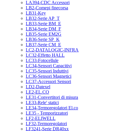
LA394-CDC Accessori
LB2-Comepi finecorsa
LB31-Key
LB32-Serie AP_T
LB33-Serie BM_E
LB34-Serie DM_F
LB35-Serie EM2G
LB36-Serie SP_K
LB37-Serie CM_E
LC2-DATALOGIC-INFRA
LC32-Effetto HALL
LC33-Fotocellule
LC34-Sensori Capacitivi
LC35-Sensori Induttivi
LC36-Sensori Magnetici
LC37-Accessori Sensori
LD2-Datexel
LE2-EL.CO
LE31-Convertitori di misura
LE33-Rele' statici
LE34-Termoregolatori El.co
LE35 - Temporizzatori
LF2-ELIWELL
LF32-Termoregolatori
LF3241-Serie DR40xx