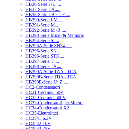
HB36-Serie I~L.....
HB37-Serie LA.....
HB38-Serie LB ~ LF.....
HB390-Serie LM.....
HB391-Serie M.....
HB392-Serie M~R.....
HB393-Serie Micro & Memorie
HB394-Serie S.....
HB395A-Serie SN74 .....
HB395-Serie SN.....
HB396-Serie STK....
HB397-Serie T.....
HB398-Serie TA.....
HB399A-Serie TAA - TCA
HB399B-Serie TDA - TEA
HB399E-Serie U~Z.....
HC2-Condensatori
HC31-Ceramici 50V
HC32-Ceramici 500V
HC33-Condensatori per Motori
HC34-Condensatori X2
HC35-Elettrolitici
HC3541-6,3V
HC3542-16V
HC3543-25V