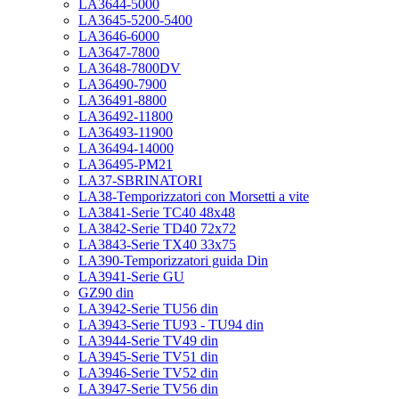
LA3644-5000
LA3645-5200-5400
LA3646-6000
LA3647-7800
LA3648-7800DV
LA36490-7900
LA36491-8800
LA36492-11800
LA36493-11900
LA36494-14000
LA36495-PM21
LA37-SBRINATORI
LA38-Temporizzatori con Morsetti a vite
LA3841-Serie TC40 48x48
LA3842-Serie TD40 72x72
LA3843-Serie TX40 33x75
LA390-Temporizzatori guida Din
LA3941-Serie GU
GZ90 din
LA3942-Serie TU56 din
LA3943-Serie TU93 - TU94 din
LA3944-Serie TV49 din
LA3945-Serie TV51 din
LA3946-Serie TV52 din
LA3947-Serie TV56 din