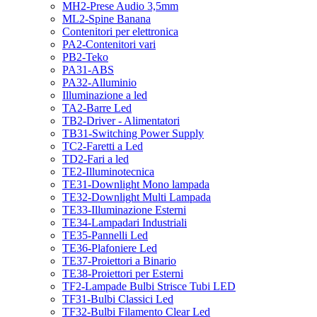
MH2-Prese Audio 3,5mm
ML2-Spine Banana
Contenitori per elettronica
PA2-Contenitori vari
PB2-Teko
PA31-ABS
PA32-Alluminio
Illuminazione a led
TA2-Barre Led
TB2-Driver - Alimentatori
TB31-Switching Power Supply
TC2-Faretti a Led
TD2-Fari a led
TE2-Illuminotecnica
TE31-Downlight Mono lampada
TE32-Downlight Multi Lampada
TE33-Illuminazione Esterni
TE34-Lampadari Industriali
TE35-Pannelli Led
TE36-Plafoniere Led
TE37-Proiettori a Binario
TE38-Proiettori per Esterni
TF2-Lampade Bulbi Strisce Tubi LED
TF31-Bulbi Classici Led
TF32-Bulbi Filamento Clear Led