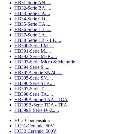
HB31-Serie AN.....
HB32-Serie BA.....
HB33-Serie CA....
HB34-Serie CD....
HB35-Serie HA.....
HB36-Serie I~L.....
HB37-Serie LA.....
HB38-Serie LB ~ LF.....
HB390-Serie LM.....
HB391-Serie M.....
HB392-Serie M~R.....
HB393-Serie Micro & Memorie
HB394-Serie S.....
HB395A-Serie SN74 .....
HB395-Serie SN.....
HB396-Serie STK....
HB397-Serie T.....
HB398-Serie TA.....
HB399A-Serie TAA - TCA
HB399B-Serie TDA - TEA
HB399E-Serie U~Z.....
HC2-Condensatori
HC31-Ceramici 50V
HC32-Ceramici 500V