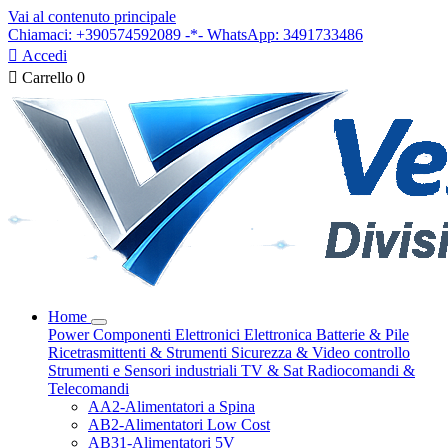
Vai al contenuto principale
Chiamaci: +390574592089 -*- WhatsApp: 3491733486

Accedi

Carrello
0
Home
Power
Componenti Elettronici
Elettronica
Batterie & Pile
Ricetrasmittenti & Strumenti
Sicurezza & Video controllo
Strumenti e Sensori industriali
TV & Sat
Radiocomandi &
Telecomandi
AA2-Alimentatori a Spina
AB2-Alimentatori Low Cost
AB31-Alimentatori 5V