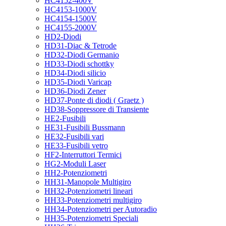
HC4152-400V
HC4153-1000V
HC4154-1500V
HC4155-2000V
HD2-Diodi
HD31-Diac & Tetrode
HD32-Diodi Germanio
HD33-Diodi schottky
HD34-Diodi silicio
HD35-Diodi Varicap
HD36-Diodi Zener
HD37-Ponte di diodi ( Graetz )
HD38-Soppressore di Transiente
HE2-Fusibili
HE31-Fusibili Bussmann
HE32-Fusibili vari
HE33-Fusibili vetro
HF2-Interruttori Termici
HG2-Moduli Laser
HH2-Potenziometri
HH31-Manopole Multigiro
HH32-Potenziometri lineari
HH33-Potenziometri multigiro
HH34-Potenziometri per Autoradio
HH35-Potenziometri Speciali