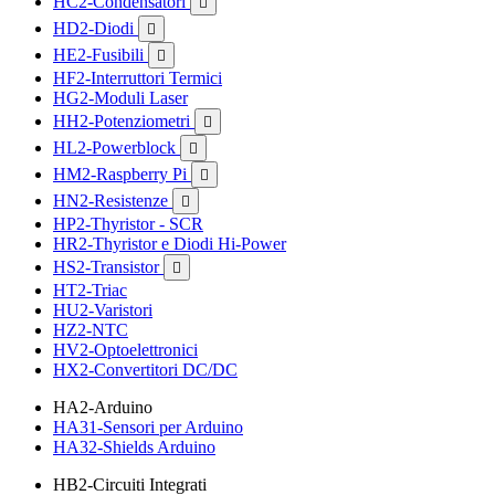
HC2-Condensatori

HD2-Diodi

HE2-Fusibili

HF2-Interruttori Termici
HG2-Moduli Laser
HH2-Potenziometri

HL2-Powerblock

HM2-Raspberry Pi

HN2-Resistenze

HP2-Thyristor - SCR
HR2-Thyristor e Diodi Hi-Power
HS2-Transistor

HT2-Triac
HU2-Varistori
HZ2-NTC
HV2-Optoelettronici
HX2-Convertitori DC/DC
HA2-Arduino
HA31-Sensori per Arduino
HA32-Shields Arduino
HB2-Circuiti Integrati