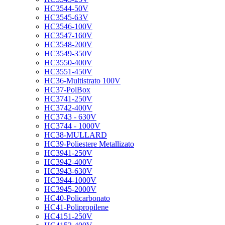
HC3544-50V
HC3545-63V
HC3546-100V
HC3547-160V
HC3548-200V
HC3549-350V
HC3550-400V
HC3551-450V
HC36-Multistrato 100V
HC37-PolBox
HC3741-250V
HC3742-400V
HC3743 - 630V
HC3744 - 1000V
HC38-MULLARD
HC39-Poliestere Metallizato
HC3941-250V
HC3942-400V
HC3943-630V
HC3944-1000V
HC3945-2000V
HC40-Policarbonato
HC41-Polipropilene
HC4151-250V