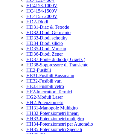
HC4152-400V
HC4153-1000V
HC4154-1500V
HC4155-2000V
HD2-Diodi
HD31-Diac & Tetrode
HD32-Diodi Germanio
HD33-Diodi schottky
HD34-Diodi silicio
HD35-Diodi Varicap
HD36-Diodi Zener
HD37-Ponte di diodi ( Graetz )
HD38-Soppressore di Transiente
HE2-Fusibili
HE31-Fusibili Bussmann
HE32-Fusibili vari
HE33-Fusibili vetro
HF2-Interruttori Termici
HG2-Moduli Laser
HH2-Potenziometri
HH31-Manopole Multigiro
HH32-Potenziometri lineari
HH33-Potenziometri multigiro
HH34-Potenziometri per Autoradio
HH35-Potenziometri Speciali