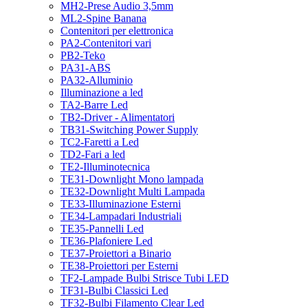
MH2-Prese Audio 3,5mm
ML2-Spine Banana
Contenitori per elettronica
PA2-Contenitori vari
PB2-Teko
PA31-ABS
PA32-Alluminio
Illuminazione a led
TA2-Barre Led
TB2-Driver - Alimentatori
TB31-Switching Power Supply
TC2-Faretti a Led
TD2-Fari a led
TE2-Illuminotecnica
TE31-Downlight Mono lampada
TE32-Downlight Multi Lampada
TE33-Illuminazione Esterni
TE34-Lampadari Industriali
TE35-Pannelli Led
TE36-Plafoniere Led
TE37-Proiettori a Binario
TE38-Proiettori per Esterni
TF2-Lampade Bulbi Strisce Tubi LED
TF31-Bulbi Classici Led
TF32-Bulbi Filamento Clear Led