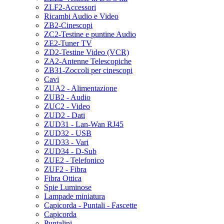
ZLF2-Accessori
Ricambi Audio e Video
ZB2-Cinescopi
ZC2-Testine e puntine Audio
ZE2-Tuner TV
ZD2-Testine Video (VCR)
ZA2-Antenne Telescopiche
ZB31-Zoccoli per cinescopi
Cavi
ZUA2 - Alimentazione
ZUB2 - Audio
ZUC2 - Video
ZUD2 - Dati
ZUD31 - Lan-Wan RJ45
ZUD32 - USB
ZUD33 - Vari
ZUD34 - D-Sub
ZUE2 - Telefonico
ZUF2 - Fibra
Fibra Ottica
Spie Luminose
Lampade miniatura
Capicorda - Puntali - Fascette
Capicorda
Puntalini