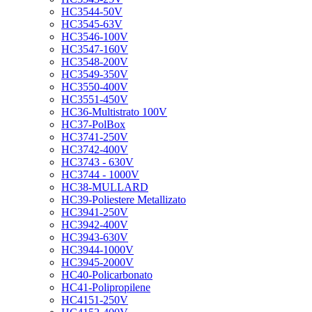
HC3544-50V
HC3545-63V
HC3546-100V
HC3547-160V
HC3548-200V
HC3549-350V
HC3550-400V
HC3551-450V
HC36-Multistrato 100V
HC37-PolBox
HC3741-250V
HC3742-400V
HC3743 - 630V
HC3744 - 1000V
HC38-MULLARD
HC39-Poliestere Metallizato
HC3941-250V
HC3942-400V
HC3943-630V
HC3944-1000V
HC3945-2000V
HC40-Policarbonato
HC41-Polipropilene
HC4151-250V