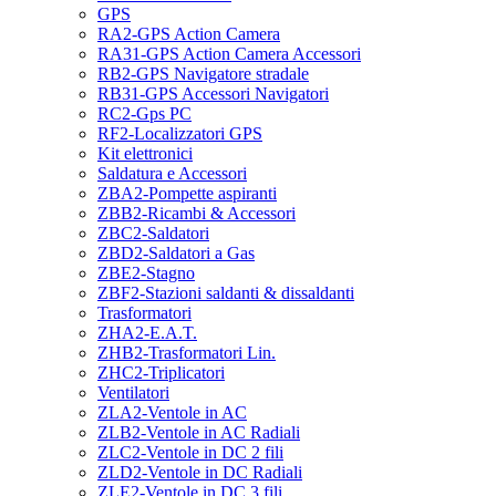
GPS
RA2-GPS Action Camera
RA31-GPS Action Camera Accessori
RB2-GPS Navigatore stradale
RB31-GPS Accessori Navigatori
RC2-Gps PC
RF2-Localizzatori GPS
Kit elettronici
Saldatura e Accessori
ZBA2-Pompette aspiranti
ZBB2-Ricambi & Accessori
ZBC2-Saldatori
ZBD2-Saldatori a Gas
ZBE2-Stagno
ZBF2-Stazioni saldanti & dissaldanti
Trasformatori
ZHA2-E.A.T.
ZHB2-Trasformatori Lin.
ZHC2-Triplicatori
Ventilatori
ZLA2-Ventole in AC
ZLB2-Ventole in AC Radiali
ZLC2-Ventole in DC 2 fili
ZLD2-Ventole in DC Radiali
ZLE2-Ventole in DC 3 fili