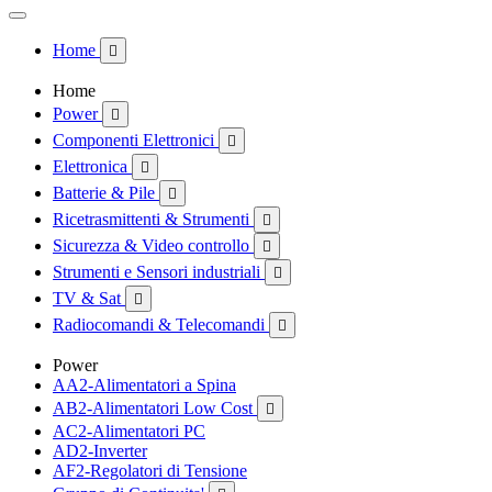
Home

Home
Power

Componenti Elettronici

Elettronica

Batterie & Pile

Ricetrasmittenti & Strumenti

Sicurezza & Video controllo

Strumenti e Sensori industriali

TV & Sat

Radiocomandi & Telecomandi

Power
AA2-Alimentatori a Spina
AB2-Alimentatori Low Cost

AC2-Alimentatori PC
AD2-Inverter
AF2-Regolatori di Tensione