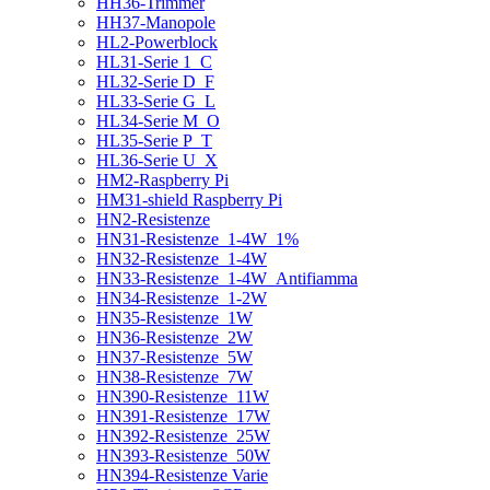
HH36-Trimmer
HH37-Manopole
HL2-Powerblock
HL31-Serie 1_C
HL32-Serie D_F
HL33-Serie G_L
HL34-Serie M_O
HL35-Serie P_T
HL36-Serie U_X
HM2-Raspberry Pi
HM31-shield Raspberry Pi
HN2-Resistenze
HN31-Resistenze_1-4W_1%
HN32-Resistenze_1-4W
HN33-Resistenze_1-4W_Antifiamma
HN34-Resistenze_1-2W
HN35-Resistenze_1W
HN36-Resistenze_2W
HN37-Resistenze_5W
HN38-Resistenze_7W
HN390-Resistenze_11W
HN391-Resistenze_17W
HN392-Resistenze_25W
HN393-Resistenze_50W
HN394-Resistenze Varie