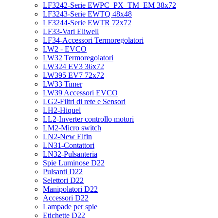
LF3242-Serie EWPC_PX_TM_EM 38x72
LF3243-Serie EWTQ 48x48
LF3244-Serie EWTR 72x72
LF33-Vari Eliwell
LF34-Accessori Termoregolatori
LW2 - EVCO
LW32 Termoregolatori
LW324 EV3 36x72
LW395 EV7 72x72
LW33 Timer
LW39 Accessori EVCO
LG2-Filtri di rete e Sensori
LH2-Hiquel
LL2-Inverter controllo motori
LM2-Micro switch
LN2-New Elfin
LN31-Contattori
LN32-Pulsanteria
Spie Luminose D22
Pulsanti D22
Selettori D22
Manipolatori D22
Accessori D22
Lampade per spie
Etichette D22