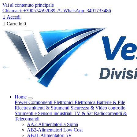
Vai al contenuto principale
Chiamaci: +390574592089 -*- WhatsApp: 3491733486

Accedi

Carrello
0
Home
Power
Componenti Elettronici
Elettronica
Batterie & Pile
Ricetrasmittenti & Strumenti
Sicurezza & Video controllo
Strumenti e Sensori industriali
TV & Sat
Radiocomandi &
Telecomandi
AA2-Alimentatori a Spina
AB2-Alimentatori Low Cost
AB31-Alimentatori 5V