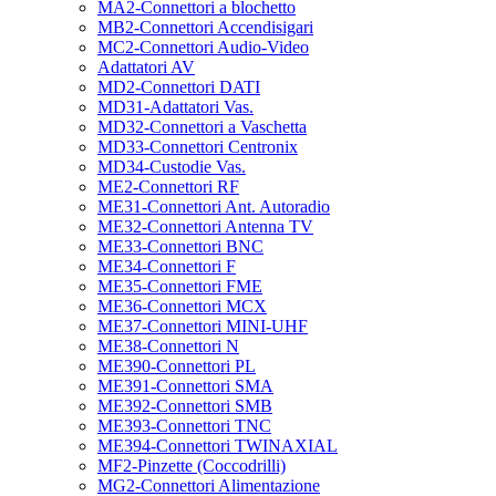
MA2-Connettori a blochetto
MB2-Connettori Accendisigari
MC2-Connettori Audio-Video
Adattatori AV
MD2-Connettori DATI
MD31-Adattatori Vas.
MD32-Connettori a Vaschetta
MD33-Connettori Centronix
MD34-Custodie Vas.
ME2-Connettori RF
ME31-Connettori Ant. Autoradio
ME32-Connettori Antenna TV
ME33-Connettori BNC
ME34-Connettori F
ME35-Connettori FME
ME36-Connettori MCX
ME37-Connettori MINI-UHF
ME38-Connettori N
ME390-Connettori PL
ME391-Connettori SMA
ME392-Connettori SMB
ME393-Connettori TNC
ME394-Connettori TWINAXIAL
MF2-Pinzette (Coccodrilli)
MG2-Connettori Alimentazione