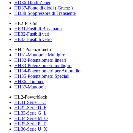
HD36-Diodi Zener
HD37-Ponte di diodi ( Graetz )
HD38-Soppressore di Transiente
HE2-Fusibili
HE31-Fusibili Bussmann
HE32-Fusibili vari
HE33-Fusibili vetro
HH2-Potenziometri
HH31-Manopole Multigiro
HH32-Potenziometri lineari
HH33-Potenziometri multigiro
HH34-Potenziometri per Autoradio
HH35-Potenziometri Speciali
HH36-Trimmer
HH37-Manopole
HL2-Powerblock
HL31-Serie 1_C
HL32-Serie D_F
HL33-Serie G_L
HL34-Serie M_O
HL35-Serie P_T
HL36-Serie U_X