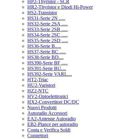
HP2-Thyristor - SCR
HR2-Thyristor e Diodi Hi-Power
HS2-Transistor
HS31-Serie 2N .....
HS32-Serie 2SA .....
HS33-Serie 2SB .....
HS34-Serie 2SC .....
HS35-Serie 2SD .....
HS36-Serie B.....
HS37-Serie BC .....
HS38-Serie BD....
HS390-Serie BF .....
HS391-Serie BU....
HS392-Serie VARI.....
HT2-Triac
HU2-Varistori
HZ2-NTC
HV2-Optoelettronici
HX2-Convertitori DC/DC
Nuovi Prodotti
Autoradio Accessori
EA2-Antenne Autoradio
EB2-Plance per autoradio
Conta e Verifica Soldi
Connettori