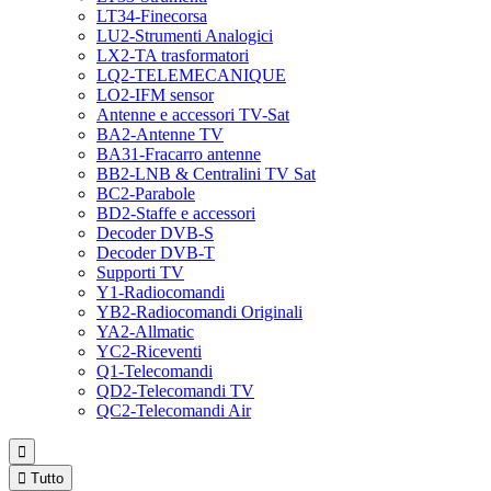
LT34-Finecorsa
LU2-Strumenti Analogici
LX2-TA trasformatori
LQ2-TELEMECANIQUE
LO2-IFM sensor
Antenne e accessori TV-Sat
BA2-Antenne TV
BA31-Fracarro antenne
BB2-LNB & Centralini TV Sat
BC2-Parabole
BD2-Staffe e accessori
Decoder DVB-S
Decoder DVB-T
Supporti TV
Y1-Radiocomandi
YB2-Radiocomandi Originali
YA2-Allmatic
YC2-Riceventi
Q1-Telecomandi
QD2-Telecomandi TV
QC2-Telecomandi Air


Tutto