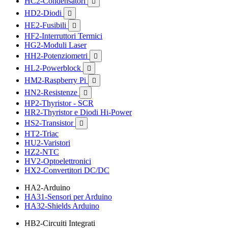
HC2-Condensatori

HD2-Diodi

HE2-Fusibili

HF2-Interruttori Termici
HG2-Moduli Laser
HH2-Potenziometri

HL2-Powerblock

HM2-Raspberry Pi

HN2-Resistenze

HP2-Thyristor - SCR
HR2-Thyristor e Diodi Hi-Power
HS2-Transistor

HT2-Triac
HU2-Varistori
HZ2-NTC
HV2-Optoelettronici
HX2-Convertitori DC/DC
HA2-Arduino
HA31-Sensori per Arduino
HA32-Shields Arduino
HB2-Circuiti Integrati