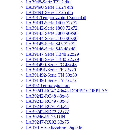
LA3948-Serie TZ12 din
LA39490-Serie TZ24 din
LA39491-Serie TZ25 din
LA391-Temporizzatori Zoccolati
LA39141-Serie 1400 72x72
LA39142-Serie 1800 72x72
LA39143-Serie 2000 96x96
LA39144-Serie 2100 96x96
LA39145-Serie S45 72x72
LA39146-Serie S48 48x48
LA39147-Serie TB48 22x29
LA39148-Serie TB80 22x29
LA391490-Serie TC 48x48
LA391491-Serie TF 22x29
LA391492-Serie TN 39x39
LA391493-Serie TY 72x72
LA392-Termoregolatori
LA39241-RC47 48x48 DOPPIO DISPLAY
LA39242-RC48 48x48
LA39243-RC49 48x48
LA39244-RC91 48x48
LA39245-RD72 72x72
LA39246-RL35 DIN
LA39247-RX02 33x75
LA393-Visualizzatore Digitale