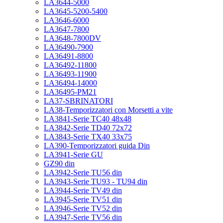
LA3644-5000
LA3645-5200-5400
LA3646-6000
LA3647-7800
LA3648-7800DV
LA36490-7900
LA36491-8800
LA36492-11800
LA36493-11900
LA36494-14000
LA36495-PM21
LA37-SBRINATORI
LA38-Temporizzatori con Morsetti a vite
LA3841-Serie TC40 48x48
LA3842-Serie TD40 72x72
LA3843-Serie TX40 33x75
LA390-Temporizzatori guida Din
LA3941-Serie GU
GZ90 din
LA3942-Serie TU56 din
LA3943-Serie TU93 - TU94 din
LA3944-Serie TV49 din
LA3945-Serie TV51 din
LA3946-Serie TV52 din
LA3947-Serie TV56 din