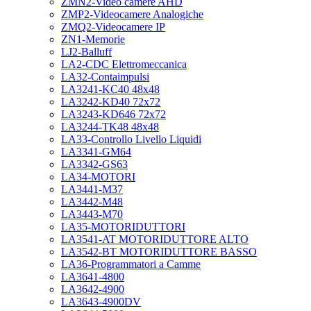
ZMN2-Video camere AHD
ZMP2-Videocamere Analogiche
ZMQ2-Videocamere IP
ZN1-Memorie
LJ2-Balluff
LA2-CDC Elettromeccanica
LA32-Contaimpulsi
LA3241-KC40 48x48
LA3242-KD40 72x72
LA3243-KD646 72x72
LA3244-TK48 48x48
LA33-Controllo Livello Liquidi
LA3341-GM64
LA3342-GS63
LA34-MOTORI
LA3441-M37
LA3442-M48
LA3443-M70
LA35-MOTORIDUTTORI
LA3541-AT MOTORIDUTTORE ALTO
LA3542-BT MOTORIDUTTORE BASSO
LA36-Programmatori a Camme
LA3641-4800
LA3642-4900
LA3643-4900DV