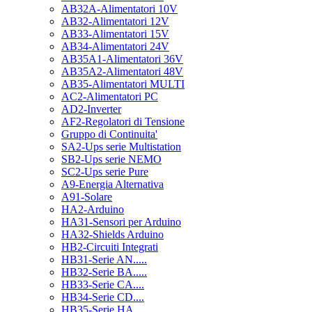
AB32A-Alimentatori 10V
AB32-Alimentatori 12V
AB33-Alimentatori 15V
AB34-Alimentatori 24V
AB35A1-Alimentatori 36V
AB35A2-Alimentatori 48V
AB35-Alimentatori MULTI
AC2-Alimentatori PC
AD2-Inverter
AF2-Regolatori di Tensione
Gruppo di Continuita'
SA2-Ups serie Multistation
SB2-Ups serie NEMO
SC2-Ups serie Pure
A9-Energia Alternativa
A91-Solare
HA2-Arduino
HA31-Sensori per Arduino
HA32-Shields Arduino
HB2-Circuiti Integrati
HB31-Serie AN.....
HB32-Serie BA.....
HB33-Serie CA....
HB34-Serie CD....
HB35-Serie HA.....