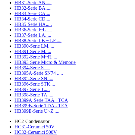
HB31-Serie AN.....
HB32-Serie BA.....
HB33-Serie CA....
HB34-Serie CD....
HB35-Serie HA.....
HB36-Serie I~L.....
HB37-Serie LA.....
HB38-Serie LB ~ LF.....
HB390-Serie LM.....
HB391-Serie M.....
HB392-Serie M~R.....
HB393-Serie Micro & Memorie
HB394-Serie S.....
HB395A-Serie SN74 .....
HB395-Serie SN.....
HB396-Serie STK....
HB397-Serie T.....
HB398-Serie TA.....
HB399A-Serie TAA - TCA
HB399B-Serie TDA - TEA
HB399E-Serie U~Z.....
HC2-Condensatori
HC31-Ceramici 50V
HC32-Ceramici 500V