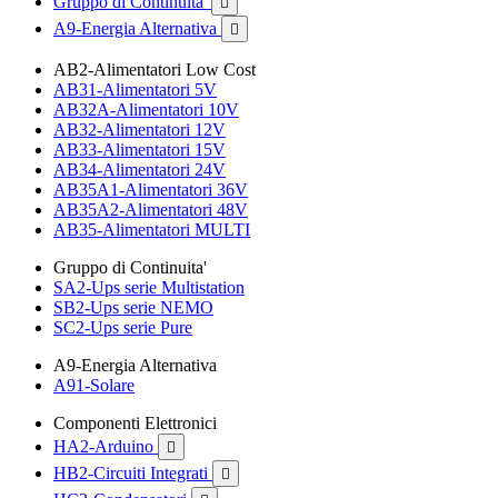
Gruppo di Continuita'

A9-Energia Alternativa

AB2-Alimentatori Low Cost
AB31-Alimentatori 5V
AB32A-Alimentatori 10V
AB32-Alimentatori 12V
AB33-Alimentatori 15V
AB34-Alimentatori 24V
AB35A1-Alimentatori 36V
AB35A2-Alimentatori 48V
AB35-Alimentatori MULTI
Gruppo di Continuita'
SA2-Ups serie Multistation
SB2-Ups serie NEMO
SC2-Ups serie Pure
A9-Energia Alternativa
A91-Solare
Componenti Elettronici
HA2-Arduino

HB2-Circuiti Integrati
