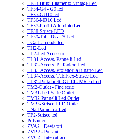
TF33-Bulbi Filamento Vintage Led
TF34-G4 - G9 led
TF35-GU10 led
TF36-MR16 Led
TF37-Profili Alluminio Led
TF38-Strisce LED
TF39-Tubi T8 - T5 Led
TG2-Lampade led
TH2-Led
TL2-Led Accessori
TL31-Access. Pannelli Led
TL32-Access. Plafoniere Led
TL33-Access. Proiettori a Binario Led
TL34-Access. TubiFlex-Strisce Led
TL35-Portafaretti GU10 - MR16 Led
TM2-Outlet - Fine serie
TM31-Led Varie Outlet
TM32-Pannelli Led Outlet
TM33-Strisce LED Outlet
TN2-Pannelli a Led
TP2-Strisce led
Pulsanteria
ZVA2 - Deviatori
ZVB2 - Pulsanti
ZVC2 - Interruttori