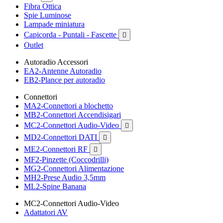
Fibra Ottica
Spie Luminose
Lampade miniatura
Capicorda - Puntali - Fascette

Outlet
Autoradio Accessori
EA2-Antenne Autoradio
EB2-Plance per autoradio
Connettori
MA2-Connettori a blochetto
MB2-Connettori Accendisigari
MC2-Connettori Audio-Video

MD2-Connettori DATI

ME2-Connettori RF

MF2-Pinzette (Coccodrilli)
MG2-Connettori Alimentazione
MH2-Prese Audio 3,5mm
ML2-Spine Banana
MC2-Connettori Audio-Video
Adattatori AV