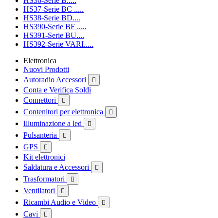
HS36-Serie B.....
HS37-Serie BC .....
HS38-Serie BD....
HS390-Serie BF .....
HS391-Serie BU....
HS392-Serie VARI.....
Elettronica
Nuovi Prodotti
Autoradio Accessori

Conta e Verifica Soldi
Connettori

Contenitori per elettronica

Illuminazione a led

Pulsanteria

GPS

Kit elettronici
Saldatura e Accessori

Trasformatori

Ventilatori

Ricambi Audio e Video

Cavi
