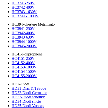
HC3741-250V
HC3742-400V
HC3743 - 630V
HC3744 - 1000V
HC39-Poliestere Metallizato
HC3941-250V
HC3942-400V
HC3943-630V
HC3944-1000V
HC3945-2000V
HC41-Polipropilene
HC4151-250V
HC4152-400V
HC4153-1000V
HC4154-1500V
HC4155-2000V
HD2-Diodi
HD31-Diac & Tetrode
HD32-Diodi Germanio
HD33-Diodi schottky
HD34-Diodi silicio
HD35-Diodi Varicap