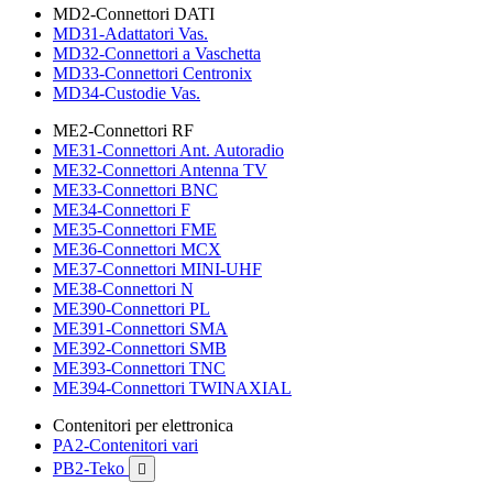
MD2-Connettori DATI
MD31-Adattatori Vas.
MD32-Connettori a Vaschetta
MD33-Connettori Centronix
MD34-Custodie Vas.
ME2-Connettori RF
ME31-Connettori Ant. Autoradio
ME32-Connettori Antenna TV
ME33-Connettori BNC
ME34-Connettori F
ME35-Connettori FME
ME36-Connettori MCX
ME37-Connettori MINI-UHF
ME38-Connettori N
ME390-Connettori PL
ME391-Connettori SMA
ME392-Connettori SMB
ME393-Connettori TNC
ME394-Connettori TWINAXIAL
Contenitori per elettronica
PA2-Contenitori vari
PB2-Teko
