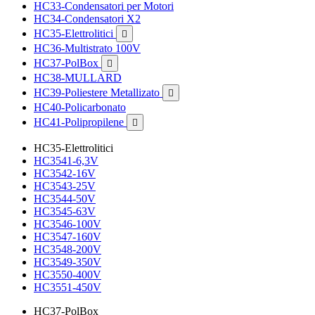
HC33-Condensatori per Motori
HC34-Condensatori X2
HC35-Elettrolitici

HC36-Multistrato 100V
HC37-PolBox

HC38-MULLARD
HC39-Poliestere Metallizato

HC40-Policarbonato
HC41-Polipropilene

HC35-Elettrolitici
HC3541-6,3V
HC3542-16V
HC3543-25V
HC3544-50V
HC3545-63V
HC3546-100V
HC3547-160V
HC3548-200V
HC3549-350V
HC3550-400V
HC3551-450V
HC37-PolBox