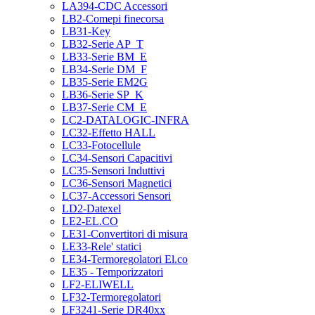
LA394-CDC Accessori
LB2-Comepi finecorsa
LB31-Key
LB32-Serie AP_T
LB33-Serie BM_E
LB34-Serie DM_F
LB35-Serie EM2G
LB36-Serie SP_K
LB37-Serie CM_E
LC2-DATALOGIC-INFRA
LC32-Effetto HALL
LC33-Fotocellule
LC34-Sensori Capacitivi
LC35-Sensori Induttivi
LC36-Sensori Magnetici
LC37-Accessori Sensori
LD2-Datexel
LE2-EL.CO
LE31-Convertitori di misura
LE33-Rele' statici
LE34-Termoregolatori El.co
LE35 - Temporizzatori
LF2-ELIWELL
LF32-Termoregolatori
LF3241-Serie DR40xx