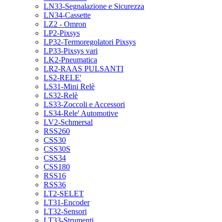
LN33-Segnalazione e Sicurezza
LN34-Cassette
LZ2 - Omron
LP2-Pixsys
LP32-Termoregolatori Pixsys
LP33-Pixsys vari
LK2-Pneumatica
LR2-RAAS PULSANTI
LS2-RELE'
LS31-Mini Relè
LS32-Relè
LS33-Zoccoli e Accessori
LS34-Rele' Automotive
LV2-Schmersal
RSS260
CSS30
CSS30S
CSS34
CSS180
RSS16
RSS36
LT2-SELET
LT31-Encoder
LT32-Sensori
LT33-Strumenti