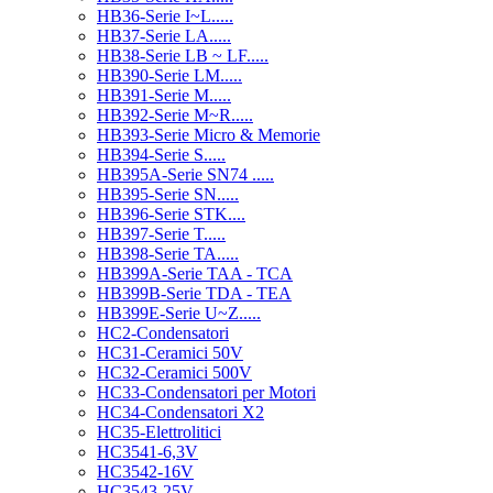
HB36-Serie I~L.....
HB37-Serie LA.....
HB38-Serie LB ~ LF.....
HB390-Serie LM.....
HB391-Serie M.....
HB392-Serie M~R.....
HB393-Serie Micro & Memorie
HB394-Serie S.....
HB395A-Serie SN74 .....
HB395-Serie SN.....
HB396-Serie STK....
HB397-Serie T.....
HB398-Serie TA.....
HB399A-Serie TAA - TCA
HB399B-Serie TDA - TEA
HB399E-Serie U~Z.....
HC2-Condensatori
HC31-Ceramici 50V
HC32-Ceramici 500V
HC33-Condensatori per Motori
HC34-Condensatori X2
HC35-Elettrolitici
HC3541-6,3V
HC3542-16V
HC3543-25V