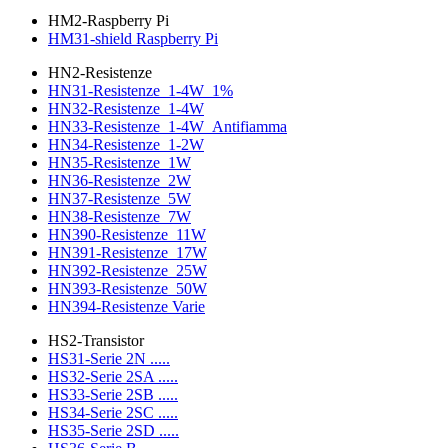
HM2-Raspberry Pi
HM31-shield Raspberry Pi
HN2-Resistenze
HN31-Resistenze_1-4W_1%
HN32-Resistenze_1-4W
HN33-Resistenze_1-4W_Antifiamma
HN34-Resistenze_1-2W
HN35-Resistenze_1W
HN36-Resistenze_2W
HN37-Resistenze_5W
HN38-Resistenze_7W
HN390-Resistenze_11W
HN391-Resistenze_17W
HN392-Resistenze_25W
HN393-Resistenze_50W
HN394-Resistenze Varie
HS2-Transistor
HS31-Serie 2N .....
HS32-Serie 2SA .....
HS33-Serie 2SB .....
HS34-Serie 2SC .....
HS35-Serie 2SD .....