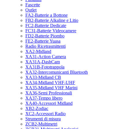
Fascette
Outlet
FA2-Batterie a Bottone
FB2-Batterie Alkaline e Litio
FC2-Batterie Dedicate
FC31-Batterie Videocamere
FD2-Batterie Piombo
FE2-Batterie Yuasa
Radio Ricetrasmittenti
XA2-Midland
XA31-Action Camera
XA31A-DashCam
XA31B-Fototrappola
XA32-Intercomunicanti Bluetooth
XA33-Midland CB
XA34-Midland VHF-UHF
XA35-Midland VHF Marini
XA36-Semi Professionali
XA37-Tempo libero
XA40-Accessori Midland
XB2-Zodiac
XC2-Accessori Radio
Strumenti di misura
ZCB2-Multimetri