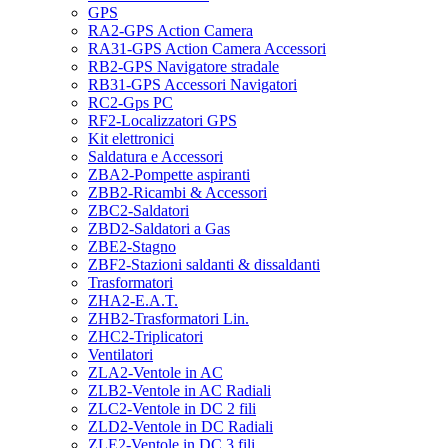
GPS
RA2-GPS Action Camera
RA31-GPS Action Camera Accessori
RB2-GPS Navigatore stradale
RB31-GPS Accessori Navigatori
RC2-Gps PC
RF2-Localizzatori GPS
Kit elettronici
Saldatura e Accessori
ZBA2-Pompette aspiranti
ZBB2-Ricambi & Accessori
ZBC2-Saldatori
ZBD2-Saldatori a Gas
ZBE2-Stagno
ZBF2-Stazioni saldanti & dissaldanti
Trasformatori
ZHA2-E.A.T.
ZHB2-Trasformatori Lin.
ZHC2-Triplicatori
Ventilatori
ZLA2-Ventole in AC
ZLB2-Ventole in AC Radiali
ZLC2-Ventole in DC 2 fili
ZLD2-Ventole in DC Radiali
ZLE2-Ventole in DC 3 fili