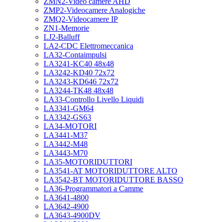
ZMN2-Video camere AHD
ZMP2-Videocamere Analogiche
ZMQ2-Videocamere IP
ZN1-Memorie
LJ2-Balluff
LA2-CDC Elettromeccanica
LA32-Contaimpulsi
LA3241-KC40 48x48
LA3242-KD40 72x72
LA3243-KD646 72x72
LA3244-TK48 48x48
LA33-Controllo Livello Liquidi
LA3341-GM64
LA3342-GS63
LA34-MOTORI
LA3441-M37
LA3442-M48
LA3443-M70
LA35-MOTORIDUTTORI
LA3541-AT MOTORIDUTTORE ALTO
LA3542-BT MOTORIDUTTORE BASSO
LA36-Programmatori a Camme
LA3641-4800
LA3642-4900
LA3643-4900DV