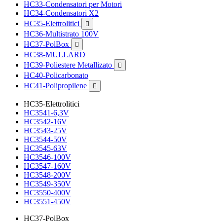
HC33-Condensatori per Motori
HC34-Condensatori X2
HC35-Elettrolitici

HC36-Multistrato 100V
HC37-PolBox

HC38-MULLARD
HC39-Poliestere Metallizato

HC40-Policarbonato
HC41-Polipropilene

HC35-Elettrolitici
HC3541-6,3V
HC3542-16V
HC3543-25V
HC3544-50V
HC3545-63V
HC3546-100V
HC3547-160V
HC3548-200V
HC3549-350V
HC3550-400V
HC3551-450V
HC37-PolBox