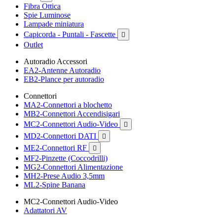
Fibra Ottica
Spie Luminose
Lampade miniatura
Capicorda - Puntali - Fascette

Outlet
Autoradio Accessori
EA2-Antenne Autoradio
EB2-Plance per autoradio
Connettori
MA2-Connettori a blochetto
MB2-Connettori Accendisigari
MC2-Connettori Audio-Video

MD2-Connettori DATI

ME2-Connettori RF

MF2-Pinzette (Coccodrilli)
MG2-Connettori Alimentazione
MH2-Prese Audio 3,5mm
ML2-Spine Banana
MC2-Connettori Audio-Video
Adattatori AV