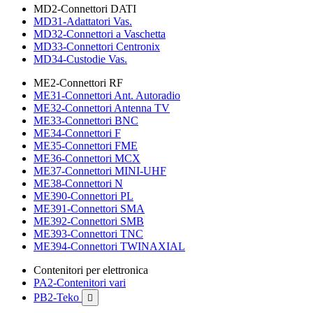
MD2-Connettori DATI
MD31-Adattatori Vas.
MD32-Connettori a Vaschetta
MD33-Connettori Centronix
MD34-Custodie Vas.
ME2-Connettori RF
ME31-Connettori Ant. Autoradio
ME32-Connettori Antenna TV
ME33-Connettori BNC
ME34-Connettori F
ME35-Connettori FME
ME36-Connettori MCX
ME37-Connettori MINI-UHF
ME38-Connettori N
ME390-Connettori PL
ME391-Connettori SMA
ME392-Connettori SMB
ME393-Connettori TNC
ME394-Connettori TWINAXIAL
Contenitori per elettronica
PA2-Contenitori vari
PB2-Teko
