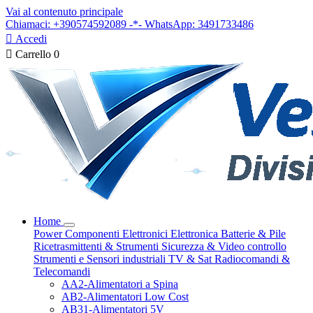
Vai al contenuto principale
Chiamaci: +390574592089 -*- WhatsApp: 3491733486

Accedi

Carrello
0
Home
Power
Componenti Elettronici
Elettronica
Batterie & Pile
Ricetrasmittenti & Strumenti
Sicurezza & Video controllo
Strumenti e Sensori industriali
TV & Sat
Radiocomandi &
Telecomandi
AA2-Alimentatori a Spina
AB2-Alimentatori Low Cost
AB31-Alimentatori 5V