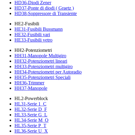
HD36-Diodi Zener
HD37-Ponte di diodi ( Graetz )
HD38-Soppressore di Transiente
HE2-Fusibili
HE31-Fusibili Bussmann
HE32-Fusibili vari
HE33-Fusibili vetro
HH2-Potenziometri
HH31-Manopole Multigiro
HH32-Potenziometri lineari
HH33-Potenziometri multigiro
HH34-Potenziometri per Autoradio
HH35-Potenziometri Speciali
HH36-Trimmer
HH37-Manopole
HL2-Powerblock
HL31-Serie 1_C
HL32-Serie D_F
HL33-Serie G_L
HL34-Serie M_O
HL35-Serie P_T
HL36-Serie U_X