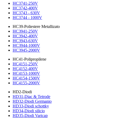
HC3741-250V
HC3742-400V
HC3743 - 630V
HC3744 - 1000V
HC39-Poliestere Metallizato
HC3941-250V
HC3942-400V
HC3943-630V
HC3944-1000V
HC3945-2000V
HC41-Polipropilene
HC4151-250V
HC4152-400V
HC4153-1000V
HC4154-1500V
HC4155-2000V
HD2-Diodi
HD31-Diac & Tetrode
HD32-Diodi Germanio
HD33-Diodi schottky
HD34-Diodi silicio
HD35-Diodi Varicap