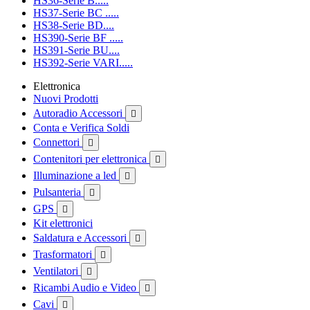
HS36-Serie B.....
HS37-Serie BC .....
HS38-Serie BD....
HS390-Serie BF .....
HS391-Serie BU....
HS392-Serie VARI.....
Elettronica
Nuovi Prodotti
Autoradio Accessori

Conta e Verifica Soldi
Connettori

Contenitori per elettronica

Illuminazione a led

Pulsanteria

GPS

Kit elettronici
Saldatura e Accessori

Trasformatori

Ventilatori

Ricambi Audio e Video

Cavi
