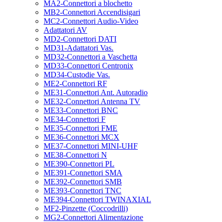
MA2-Connettori a blochetto
MB2-Connettori Accendisigari
MC2-Connettori Audio-Video
Adattatori AV
MD2-Connettori DATI
MD31-Adattatori Vas.
MD32-Connettori a Vaschetta
MD33-Connettori Centronix
MD34-Custodie Vas.
ME2-Connettori RF
ME31-Connettori Ant. Autoradio
ME32-Connettori Antenna TV
ME33-Connettori BNC
ME34-Connettori F
ME35-Connettori FME
ME36-Connettori MCX
ME37-Connettori MINI-UHF
ME38-Connettori N
ME390-Connettori PL
ME391-Connettori SMA
ME392-Connettori SMB
ME393-Connettori TNC
ME394-Connettori TWINAXIAL
MF2-Pinzette (Coccodrilli)
MG2-Connettori Alimentazione