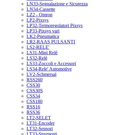
LN33-Segnalazione e Sicurezza
LN34-Cassette
LZ2 - Omron
LP2-Pixsys
LP32-Termoregolatori Pixsys
LP33-Pixsys vari
LK2-Pneumatica
LR2-RAAS PULSANTI
LS2-RELE'
LS31-Mini Relè
LS32-Relè
LS33-Zoccoli e Accessori
LS34-Rele' Automotive
LV2-Schmersal
RSS260
CSS30
CSS30S
CSS34
CSS180
RSS16
RSS36
LT2-SELET
LT31-Encoder
LT32-Sensori
LT33-Strumenti