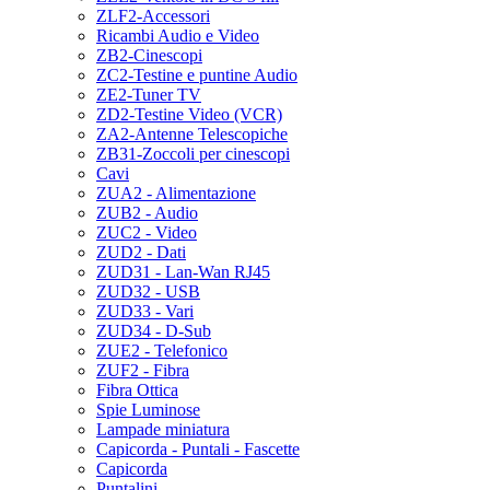
ZLF2-Accessori
Ricambi Audio e Video
ZB2-Cinescopi
ZC2-Testine e puntine Audio
ZE2-Tuner TV
ZD2-Testine Video (VCR)
ZA2-Antenne Telescopiche
ZB31-Zoccoli per cinescopi
Cavi
ZUA2 - Alimentazione
ZUB2 - Audio
ZUC2 - Video
ZUD2 - Dati
ZUD31 - Lan-Wan RJ45
ZUD32 - USB
ZUD33 - Vari
ZUD34 - D-Sub
ZUE2 - Telefonico
ZUF2 - Fibra
Fibra Ottica
Spie Luminose
Lampade miniatura
Capicorda - Puntali - Fascette
Capicorda
Puntalini