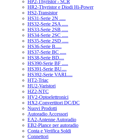
HP2-Thyristor - SCR
HR2-Thyristor e Diodi Hi-Power
HS2-Transistor
HS31-Serie 2N .....
HS32-Serie 2SA .....
HS33-Serie 2SB .....
HS34-Serie 2SC .....
HS35-Serie 2SD .....
HS36-Serie B.....
HS37-Serie BC .....
HS38-Serie BD....
HS390-Serie BF .....
HS391-Serie BU....
HS392-Serie VARI.....
HT2-Triac
HU2-Varistori
HZ2-NTC
HV2-Optoelettronici
HX2-Convertitori DC/DC
Nuovi Prodotti
Autoradio Accessori
EA2-Antenne Autoradio
EB2-Plance per autoradio
Conta e Verifica Soldi
Connettori