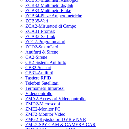
ZCB31-Multimetri Analogici
ZCB32-Multimetri digitali
ZCB33-Multimetri Fluke
ZCB34-Pinze Amperometriche
ZCB35-Vari
ZCA2-Misuratori di Campo
ZCA31-Promax
ZCA32-SatLink
ZCC2-Programmatori
ZCD2-SmartCard
Antifurti & Sirene
CA2-Sirene
CB2-Sistemi Antifurto
CB32-Sensori
CB31-Antifurti
Tastiere RFID
Telefoni Satellitari
Termometri Infrarossi
Videocontrollo
ZMA2-Accessori Videocontrollo
ZMD2-Microscopi
ZME2-Monitor PC
ZMF2-Monitor Video
ZMG2-Registratori DVR e NVR
ZML2-SPY CAM & CAMERA CAR