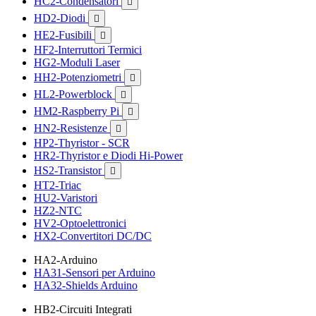
HC2-Condensatori

HD2-Diodi

HE2-Fusibili

HF2-Interruttori Termici
HG2-Moduli Laser
HH2-Potenziometri

HL2-Powerblock

HM2-Raspberry Pi

HN2-Resistenze

HP2-Thyristor - SCR
HR2-Thyristor e Diodi Hi-Power
HS2-Transistor

HT2-Triac
HU2-Varistori
HZ2-NTC
HV2-Optoelettronici
HX2-Convertitori DC/DC
HA2-Arduino
HA31-Sensori per Arduino
HA32-Shields Arduino
HB2-Circuiti Integrati