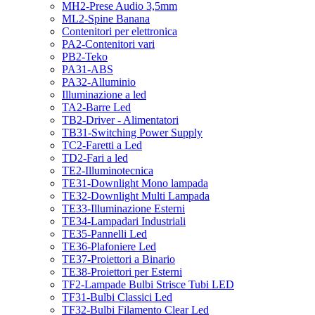
MH2-Prese Audio 3,5mm
ML2-Spine Banana
Contenitori per elettronica
PA2-Contenitori vari
PB2-Teko
PA31-ABS
PA32-Alluminio
Illuminazione a led
TA2-Barre Led
TB2-Driver - Alimentatori
TB31-Switching Power Supply
TC2-Faretti a Led
TD2-Fari a led
TE2-Illuminotecnica
TE31-Downlight Mono lampada
TE32-Downlight Multi Lampada
TE33-Illuminazione Esterni
TE34-Lampadari Industriali
TE35-Pannelli Led
TE36-Plafoniere Led
TE37-Proiettori a Binario
TE38-Proiettori per Esterni
TF2-Lampade Bulbi Strisce Tubi LED
TF31-Bulbi Classici Led
TF32-Bulbi Filamento Clear Led