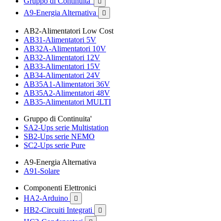
Gruppo di Continuita'

A9-Energia Alternativa

AB2-Alimentatori Low Cost
AB31-Alimentatori 5V
AB32A-Alimentatori 10V
AB32-Alimentatori 12V
AB33-Alimentatori 15V
AB34-Alimentatori 24V
AB35A1-Alimentatori 36V
AB35A2-Alimentatori 48V
AB35-Alimentatori MULTI
Gruppo di Continuita'
SA2-Ups serie Multistation
SB2-Ups serie NEMO
SC2-Ups serie Pure
A9-Energia Alternativa
A91-Solare
Componenti Elettronici
HA2-Arduino

HB2-Circuiti Integrati
