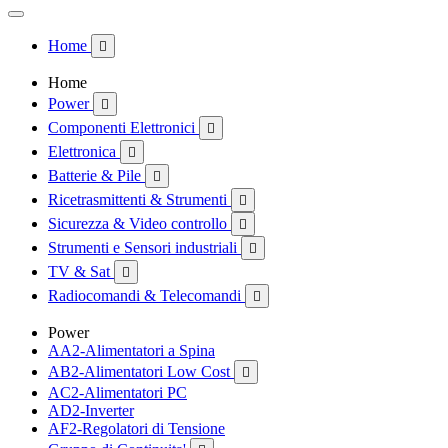
Home

Home
Power

Componenti Elettronici

Elettronica

Batterie & Pile

Ricetrasmittenti & Strumenti

Sicurezza & Video controllo

Strumenti e Sensori industriali

TV & Sat

Radiocomandi & Telecomandi

Power
AA2-Alimentatori a Spina
AB2-Alimentatori Low Cost

AC2-Alimentatori PC
AD2-Inverter
AF2-Regolatori di Tensione