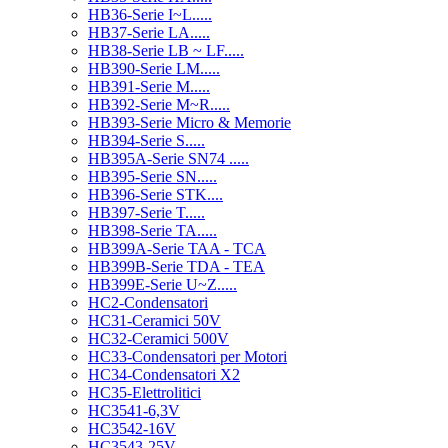
HB36-Serie I~L.....
HB37-Serie LA.....
HB38-Serie LB ~ LF.....
HB390-Serie LM.....
HB391-Serie M.....
HB392-Serie M~R.....
HB393-Serie Micro & Memorie
HB394-Serie S.....
HB395A-Serie SN74 .....
HB395-Serie SN.....
HB396-Serie STK....
HB397-Serie T.....
HB398-Serie TA.....
HB399A-Serie TAA - TCA
HB399B-Serie TDA - TEA
HB399E-Serie U~Z.....
HC2-Condensatori
HC31-Ceramici 50V
HC32-Ceramici 500V
HC33-Condensatori per Motori
HC34-Condensatori X2
HC35-Elettrolitici
HC3541-6,3V
HC3542-16V
HC3543-25V