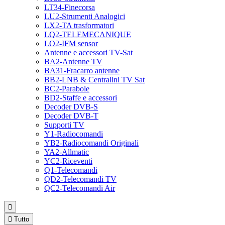
LT34-Finecorsa
LU2-Strumenti Analogici
LX2-TA trasformatori
LQ2-TELEMECANIQUE
LO2-IFM sensor
Antenne e accessori TV-Sat
BA2-Antenne TV
BA31-Fracarro antenne
BB2-LNB & Centralini TV Sat
BC2-Parabole
BD2-Staffe e accessori
Decoder DVB-S
Decoder DVB-T
Supporti TV
Y1-Radiocomandi
YB2-Radiocomandi Originali
YA2-Allmatic
YC2-Riceventi
Q1-Telecomandi
QD2-Telecomandi TV
QC2-Telecomandi Air


Tutto