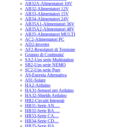
AB32A-Alimentatori 10V
AB32-Alimentatori 12V
AB33-Alimentatori 15V
AB34-Alimentatori 24V
AB35A1-Alimentatori 36V
AB35A2-Alimentatori 48V
AB35-Alimentatori MULTI
AC2-Alimentatori PC
AD2-Inverter
AF2-Regolatori di Tensione
Gruppo di Continuita'
SA2-Ups serie Multistation
SB2-Ups serie NEMO
SC2-Ups serie Pure
A9-Energia Alternativa
A91-Solare
HA2-Arduino
HA31-Sensori per Arduino
HA32-Shields Arduino
HB2-Circuiti Integrati
HB31-Serie AN.....
HB32-Serie BA.....
HB33-Serie CA....
HB34-Serie CD....
HB35-Serie HA.....