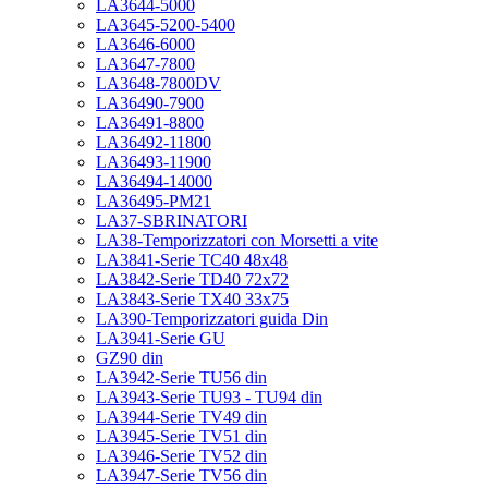
LA3644-5000
LA3645-5200-5400
LA3646-6000
LA3647-7800
LA3648-7800DV
LA36490-7900
LA36491-8800
LA36492-11800
LA36493-11900
LA36494-14000
LA36495-PM21
LA37-SBRINATORI
LA38-Temporizzatori con Morsetti a vite
LA3841-Serie TC40 48x48
LA3842-Serie TD40 72x72
LA3843-Serie TX40 33x75
LA390-Temporizzatori guida Din
LA3941-Serie GU
GZ90 din
LA3942-Serie TU56 din
LA3943-Serie TU93 - TU94 din
LA3944-Serie TV49 din
LA3945-Serie TV51 din
LA3946-Serie TV52 din
LA3947-Serie TV56 din