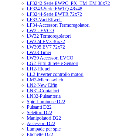
LF3242-Serie EWPC_PX_TM_EM 38x72
LF3243-Serie EWTQ 48x48
LF3244-Serie EWTR 72x72
LF33-Vari Eliwell
LF34-Accessori Termoregolatori
LW2 - EVCO
LW32 Termoregolatori
LW324 EV3 36x72
LW395 EV7 72x72
LW33 Timer
LW39 Accessori EVCO
LG2-Filtri di rete e Sensori
LH2-Hiquel
LL2-Inverter controllo motori
LM2-Micro switch
LN2-New Elfin
LN31-Contattori
LN32-Pulsanteria
Spie Luminose D22
Pulsanti D22
Selettori D22
Manipolatori D22
Accessori D22
Lampade per spie
Etichette D22