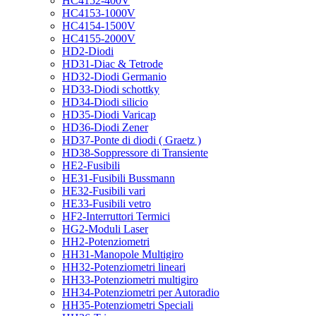
HC4152-400V
HC4153-1000V
HC4154-1500V
HC4155-2000V
HD2-Diodi
HD31-Diac & Tetrode
HD32-Diodi Germanio
HD33-Diodi schottky
HD34-Diodi silicio
HD35-Diodi Varicap
HD36-Diodi Zener
HD37-Ponte di diodi ( Graetz )
HD38-Soppressore di Transiente
HE2-Fusibili
HE31-Fusibili Bussmann
HE32-Fusibili vari
HE33-Fusibili vetro
HF2-Interruttori Termici
HG2-Moduli Laser
HH2-Potenziometri
HH31-Manopole Multigiro
HH32-Potenziometri lineari
HH33-Potenziometri multigiro
HH34-Potenziometri per Autoradio
HH35-Potenziometri Speciali