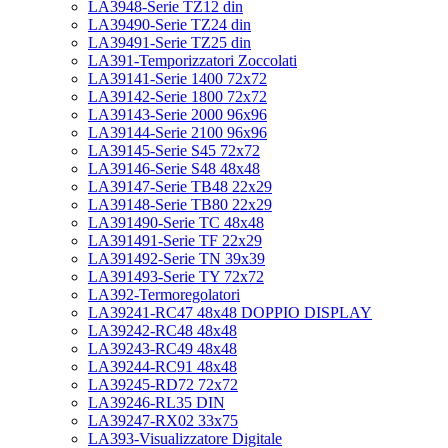
LA3948-Serie TZ12 din
LA39490-Serie TZ24 din
LA39491-Serie TZ25 din
LA391-Temporizzatori Zoccolati
LA39141-Serie 1400 72x72
LA39142-Serie 1800 72x72
LA39143-Serie 2000 96x96
LA39144-Serie 2100 96x96
LA39145-Serie S45 72x72
LA39146-Serie S48 48x48
LA39147-Serie TB48 22x29
LA39148-Serie TB80 22x29
LA391490-Serie TC 48x48
LA391491-Serie TF 22x29
LA391492-Serie TN 39x39
LA391493-Serie TY 72x72
LA392-Termoregolatori
LA39241-RC47 48x48 DOPPIO DISPLAY
LA39242-RC48 48x48
LA39243-RC49 48x48
LA39244-RC91 48x48
LA39245-RD72 72x72
LA39246-RL35 DIN
LA39247-RX02 33x75
LA393-Visualizzatore Digitale