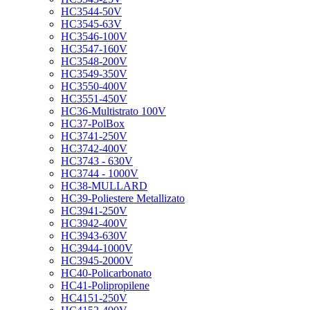
HC3544-50V
HC3545-63V
HC3546-100V
HC3547-160V
HC3548-200V
HC3549-350V
HC3550-400V
HC3551-450V
HC36-Multistrato 100V
HC37-PolBox
HC3741-250V
HC3742-400V
HC3743 - 630V
HC3744 - 1000V
HC38-MULLARD
HC39-Poliestere Metallizato
HC3941-250V
HC3942-400V
HC3943-630V
HC3944-1000V
HC3945-2000V
HC40-Policarbonato
HC41-Polipropilene
HC4151-250V