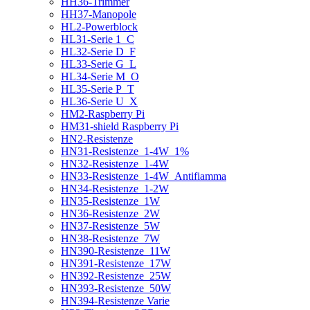
HH36-Trimmer
HH37-Manopole
HL2-Powerblock
HL31-Serie 1_C
HL32-Serie D_F
HL33-Serie G_L
HL34-Serie M_O
HL35-Serie P_T
HL36-Serie U_X
HM2-Raspberry Pi
HM31-shield Raspberry Pi
HN2-Resistenze
HN31-Resistenze_1-4W_1%
HN32-Resistenze_1-4W
HN33-Resistenze_1-4W_Antifiamma
HN34-Resistenze_1-2W
HN35-Resistenze_1W
HN36-Resistenze_2W
HN37-Resistenze_5W
HN38-Resistenze_7W
HN390-Resistenze_11W
HN391-Resistenze_17W
HN392-Resistenze_25W
HN393-Resistenze_50W
HN394-Resistenze Varie