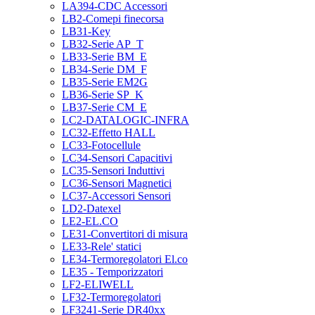
LA394-CDC Accessori
LB2-Comepi finecorsa
LB31-Key
LB32-Serie AP_T
LB33-Serie BM_E
LB34-Serie DM_F
LB35-Serie EM2G
LB36-Serie SP_K
LB37-Serie CM_E
LC2-DATALOGIC-INFRA
LC32-Effetto HALL
LC33-Fotocellule
LC34-Sensori Capacitivi
LC35-Sensori Induttivi
LC36-Sensori Magnetici
LC37-Accessori Sensori
LD2-Datexel
LE2-EL.CO
LE31-Convertitori di misura
LE33-Rele' statici
LE34-Termoregolatori El.co
LE35 - Temporizzatori
LF2-ELIWELL
LF32-Termoregolatori
LF3241-Serie DR40xx