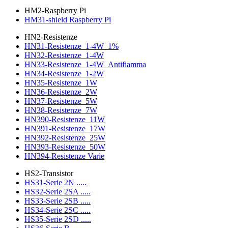
HM2-Raspberry Pi
HM31-shield Raspberry Pi
HN2-Resistenze
HN31-Resistenze_1-4W_1%
HN32-Resistenze_1-4W
HN33-Resistenze_1-4W_Antifiamma
HN34-Resistenze_1-2W
HN35-Resistenze_1W
HN36-Resistenze_2W
HN37-Resistenze_5W
HN38-Resistenze_7W
HN390-Resistenze_11W
HN391-Resistenze_17W
HN392-Resistenze_25W
HN393-Resistenze_50W
HN394-Resistenze Varie
HS2-Transistor
HS31-Serie 2N .....
HS32-Serie 2SA .....
HS33-Serie 2SB .....
HS34-Serie 2SC .....
HS35-Serie 2SD .....