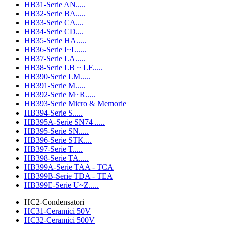
HB31-Serie AN.....
HB32-Serie BA.....
HB33-Serie CA....
HB34-Serie CD....
HB35-Serie HA.....
HB36-Serie I~L.....
HB37-Serie LA.....
HB38-Serie LB ~ LF.....
HB390-Serie LM.....
HB391-Serie M.....
HB392-Serie M~R.....
HB393-Serie Micro & Memorie
HB394-Serie S.....
HB395A-Serie SN74 .....
HB395-Serie SN.....
HB396-Serie STK....
HB397-Serie T.....
HB398-Serie TA.....
HB399A-Serie TAA - TCA
HB399B-Serie TDA - TEA
HB399E-Serie U~Z.....
HC2-Condensatori
HC31-Ceramici 50V
HC32-Ceramici 500V