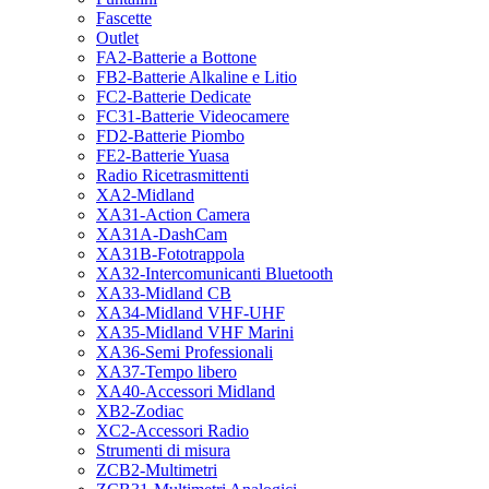
Fascette
Outlet
FA2-Batterie a Bottone
FB2-Batterie Alkaline e Litio
FC2-Batterie Dedicate
FC31-Batterie Videocamere
FD2-Batterie Piombo
FE2-Batterie Yuasa
Radio Ricetrasmittenti
XA2-Midland
XA31-Action Camera
XA31A-DashCam
XA31B-Fototrappola
XA32-Intercomunicanti Bluetooth
XA33-Midland CB
XA34-Midland VHF-UHF
XA35-Midland VHF Marini
XA36-Semi Professionali
XA37-Tempo libero
XA40-Accessori Midland
XB2-Zodiac
XC2-Accessori Radio
Strumenti di misura
ZCB2-Multimetri