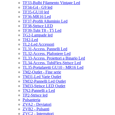
TF33-Bulbi Filamento Vintage Led
TF34-G4 - G9 led
TF35-GU10 led
TF36-MR16 Led
TF37-Profili Alluminio Led
TF38-Strisce LED
TF39-Tubi T8 - T5 Led
TG2-Lampade led
TH2-Led
TL2-Led Accessori
TL31-Access. Pannelli Led
TL32-Access. Plafoniere Led
TL33-Access. Proiettori a Binario Led
TL34-Access. TubiFlex-Strisce Led
TL35-Portafaretti GU10 - MR16 Led
TM2-Outlet - Fine serie
TM31-Led Varie Outlet
TM32-Pannelli Led Outlet
TM33-Strisce LED Outlet
TN2-Pannelli a Led
TP2-Strisce led
Pulsanteria
ZVA2 - Deviatori
ZVB2 - Pulsanti
ZVC2 - Interruttori