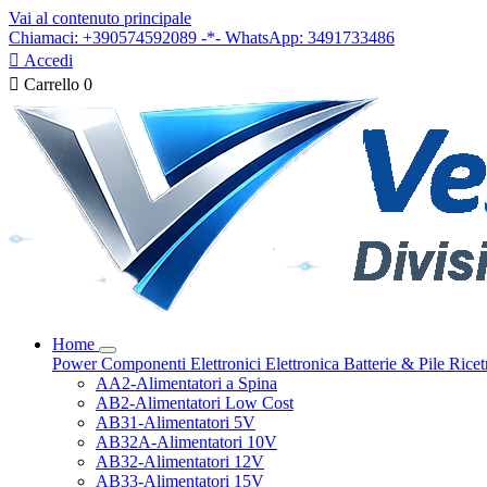
Vai al contenuto principale
Chiamaci: +390574592089 -*- WhatsApp: 3491733486

Accedi

Carrello
0
Home
Power
Componenti Elettronici
Elettronica
Batterie & Pile
Ricet
AA2-Alimentatori a Spina
AB2-Alimentatori Low Cost
AB31-Alimentatori 5V
AB32A-Alimentatori 10V
AB32-Alimentatori 12V
AB33-Alimentatori 15V