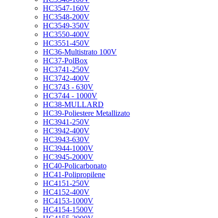
HC3547-160V
HC3548-200V
HC3549-350V
HC3550-400V
HC3551-450V
HC36-Multistrato 100V
HC37-PolBox
HC3741-250V
HC3742-400V
HC3743 - 630V
HC3744 - 1000V
HC38-MULLARD
HC39-Poliestere Metallizato
HC3941-250V
HC3942-400V
HC3943-630V
HC3944-1000V
HC3945-2000V
HC40-Policarbonato
HC41-Polipropilene
HC4151-250V
HC4152-400V
HC4153-1000V
HC4154-1500V