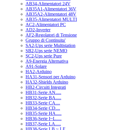
AB34-Alimentatori 24V
AB35A1-Alimentatori 36V
AB35A2-Alimentatori 48V
AB35-Alimentatori MULTI
AC2-Alimentatori PC
AD2-Inverter
AF2-Regolatori di Tensione
Gruppo di Continuita'
SA2-Ups serie Multistation
SB2-Ups serie NEMO
SC2-Ups serie Pure
A9-Energia Alternativa
A91-Solare
HA2-Arduino
HA31-Sensori per Arduino
HA32-Shields Arduino
HB2-Circuiti Integrati
HB31-Serie AN.....
HB32-Serie BA.....
HB33-Serie CA....
HB34-Serie CD....
HB35-Serie HA.....
HB36-Serie I~L.....
HB37-Serie LA.....
HB38-Serie LB ~ LF.....