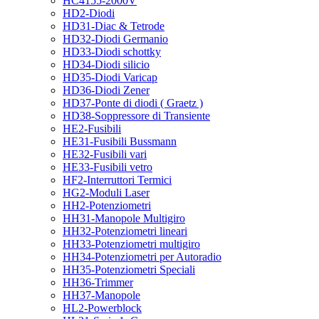
HC4155-2000V
HD2-Diodi
HD31-Diac & Tetrode
HD32-Diodi Germanio
HD33-Diodi schottky
HD34-Diodi silicio
HD35-Diodi Varicap
HD36-Diodi Zener
HD37-Ponte di diodi ( Graetz )
HD38-Soppressore di Transiente
HE2-Fusibili
HE31-Fusibili Bussmann
HE32-Fusibili vari
HE33-Fusibili vetro
HF2-Interruttori Termici
HG2-Moduli Laser
HH2-Potenziometri
HH31-Manopole Multigiro
HH32-Potenziometri lineari
HH33-Potenziometri multigiro
HH34-Potenziometri per Autoradio
HH35-Potenziometri Speciali
HH36-Trimmer
HH37-Manopole
HL2-Powerblock