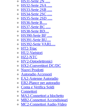
HS31-Serie 2N .....
HS32-Serie 2SA .....
HS33-Serie 2SB .....
HS34-Serie 2SC .....
HS35-Serie 2SD .....
HS36-Serie B.....
HS37-Serie BC .....
HS38-Serie BD....
HS390-Serie BF .....
HS391-Serie BU....
HS392-Serie VARI.....
HT2-Triac
HU2-Varistori
HZ2-NTC
HV2-Optoelettronici
HX2-Convertitori DC/DC
Nuovi Prodotti
Autoradio Accessori
EA2-Antenne Autoradio
EB2-Plance per autoradio
Conta e Verifica Soldi
Connettori
MA2-Connettori a blochetto
MB2-Connettori Accendisigari
MC2-Connettori Audio-Video