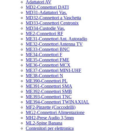
Adattatori AV
MD2-Connettori DATI
MD31-Adattatori Vas.
MD32-Connettori a Vaschetta
MD33-Connettori Centronix
MD34-Custodie Vas.
ME2-Connettori RF
ME31-Connettori Ant. Autoradio
ME32-Connettori Antenna TV
ME33-Connettori BNC
ME34-Connettori F
ME35-Connettori FME
ME36-Connettori MCX
ME37-Connettori MINI-UHF
ME38-Connettori N
ME390-Connettori PL
ME391-Connettori SMA
ME392-Connettori SMB
ME393-Connettori TNC
ME394-Connettori TWINAXIAL
MF2-Pinzette (Coccodrilli)
MG2-Connettori Alimentazione
MH2-Prese Audio 3,5mm
ML2-Spine Banana
Contenitori per elettronica