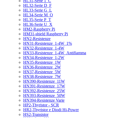
HL31-Serie 1_C
HL32-Serie D_F
HL33-Serie G_L
HL34-Serie M_O
HL35-Serie P_T
HL36-Serie U_X
HM2-Raspberry Pi
HM31-shield Raspberry Pi
HN2-Resistenze
HN31-Resistenze_1-4W_1%
HN32-Resistenze_1-4W
HN33-Resistenze_1-4W_Antifiamma
HN34-Resistenze_1-2W
HN35-Resistenze_1W
HN36-Resistenze_2W
HN37-Resistenze_5W
HN38-Resistenze_7W
HN390-Resistenze_11W
HN391-Resistenze_17W
HN392-Resistenze_25W
HN393-Resistenze_50W
HN394-Resistenze Varie
HP2-Thyristor - SCR
HR2-Thyristor e Diodi Hi-Power
HS2-Transistor