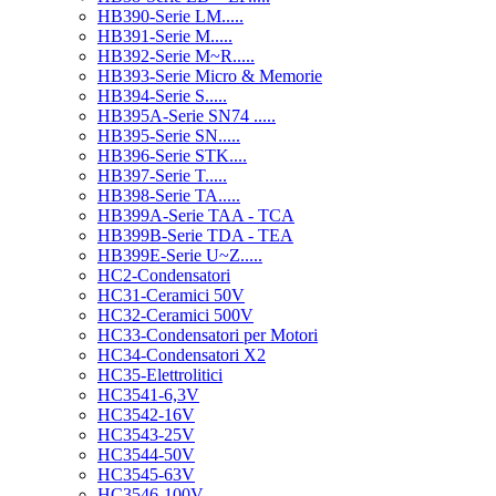
HB390-Serie LM.....
HB391-Serie M.....
HB392-Serie M~R.....
HB393-Serie Micro & Memorie
HB394-Serie S.....
HB395A-Serie SN74 .....
HB395-Serie SN.....
HB396-Serie STK....
HB397-Serie T.....
HB398-Serie TA.....
HB399A-Serie TAA - TCA
HB399B-Serie TDA - TEA
HB399E-Serie U~Z.....
HC2-Condensatori
HC31-Ceramici 50V
HC32-Ceramici 500V
HC33-Condensatori per Motori
HC34-Condensatori X2
HC35-Elettrolitici
HC3541-6,3V
HC3542-16V
HC3543-25V
HC3544-50V
HC3545-63V
HC3546-100V