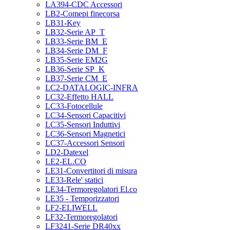
LA394-CDC Accessori
LB2-Comepi finecorsa
LB31-Key
LB32-Serie AP_T
LB33-Serie BM_E
LB34-Serie DM_F
LB35-Serie EM2G
LB36-Serie SP_K
LB37-Serie CM_E
LC2-DATALOGIC-INFRA
LC32-Effetto HALL
LC33-Fotocellule
LC34-Sensori Capacitivi
LC35-Sensori Induttivi
LC36-Sensori Magnetici
LC37-Accessori Sensori
LD2-Datexel
LE2-EL.CO
LE31-Convertitori di misura
LE33-Rele' statici
LE34-Termoregolatori El.co
LE35 - Temporizzatori
LF2-ELIWELL
LF32-Termoregolatori
LF3241-Serie DR40xx