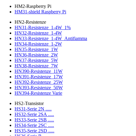
HM2-Raspberry Pi
HM31-shield Raspberry Pi
HN2-Resistenze
HN31-Resistenze_1-4W_1%
HN32-Resistenze_1-4W
HN33-Resistenze_1-4W_Antifiamma
HN34-Resistenze_1-2W
HN35-Resistenze_1W
HN36-Resistenze_2W
HN37-Resistenze_5W
HN38-Resistenze_7W
HN390-Resistenze_11W
HN391-Resistenze_17W
HN392-Resistenze_25W
HN393-Resistenze_50W
HN394-Resistenze Varie
HS2-Transistor
HS31-Serie 2N .....
HS32-Serie 2SA .....
HS33-Serie 2SB .....
HS34-Serie 2SC .....
HS35-Serie 2SD .....