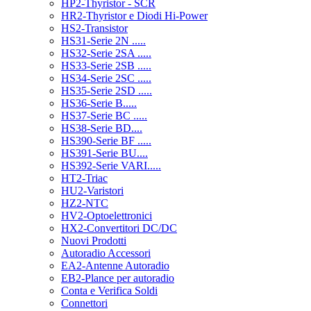
HP2-Thyristor - SCR
HR2-Thyristor e Diodi Hi-Power
HS2-Transistor
HS31-Serie 2N .....
HS32-Serie 2SA .....
HS33-Serie 2SB .....
HS34-Serie 2SC .....
HS35-Serie 2SD .....
HS36-Serie B.....
HS37-Serie BC .....
HS38-Serie BD....
HS390-Serie BF .....
HS391-Serie BU....
HS392-Serie VARI.....
HT2-Triac
HU2-Varistori
HZ2-NTC
HV2-Optoelettronici
HX2-Convertitori DC/DC
Nuovi Prodotti
Autoradio Accessori
EA2-Antenne Autoradio
EB2-Plance per autoradio
Conta e Verifica Soldi
Connettori