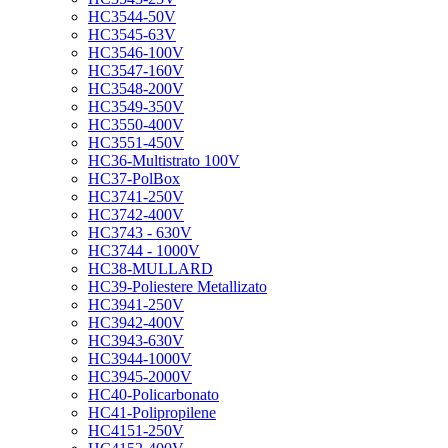
HC3544-50V
HC3545-63V
HC3546-100V
HC3547-160V
HC3548-200V
HC3549-350V
HC3550-400V
HC3551-450V
HC36-Multistrato 100V
HC37-PolBox
HC3741-250V
HC3742-400V
HC3743 - 630V
HC3744 - 1000V
HC38-MULLARD
HC39-Poliestere Metallizato
HC3941-250V
HC3942-400V
HC3943-630V
HC3944-1000V
HC3945-2000V
HC40-Policarbonato
HC41-Polipropilene
HC4151-250V