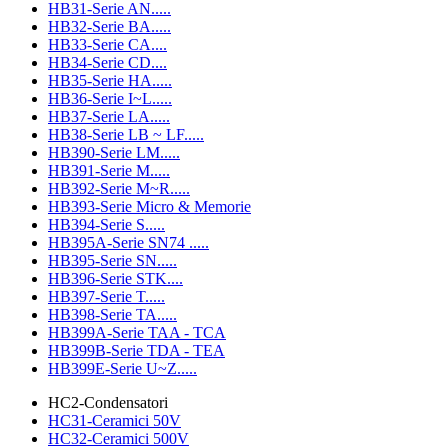
HB31-Serie AN.....
HB32-Serie BA.....
HB33-Serie CA....
HB34-Serie CD....
HB35-Serie HA.....
HB36-Serie I~L.....
HB37-Serie LA.....
HB38-Serie LB ~ LF.....
HB390-Serie LM.....
HB391-Serie M.....
HB392-Serie M~R.....
HB393-Serie Micro & Memorie
HB394-Serie S.....
HB395A-Serie SN74 .....
HB395-Serie SN.....
HB396-Serie STK....
HB397-Serie T.....
HB398-Serie TA.....
HB399A-Serie TAA - TCA
HB399B-Serie TDA - TEA
HB399E-Serie U~Z.....
HC2-Condensatori
HC31-Ceramici 50V
HC32-Ceramici 500V