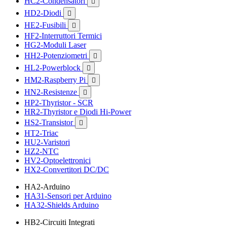
HC2-Condensatori

HD2-Diodi

HE2-Fusibili

HF2-Interruttori Termici
HG2-Moduli Laser
HH2-Potenziometri

HL2-Powerblock

HM2-Raspberry Pi

HN2-Resistenze

HP2-Thyristor - SCR
HR2-Thyristor e Diodi Hi-Power
HS2-Transistor

HT2-Triac
HU2-Varistori
HZ2-NTC
HV2-Optoelettronici
HX2-Convertitori DC/DC
HA2-Arduino
HA31-Sensori per Arduino
HA32-Shields Arduino
HB2-Circuiti Integrati