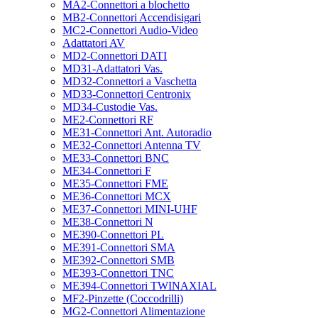
MA2-Connettori a blochetto
MB2-Connettori Accendisigari
MC2-Connettori Audio-Video
Adattatori AV
MD2-Connettori DATI
MD31-Adattatori Vas.
MD32-Connettori a Vaschetta
MD33-Connettori Centronix
MD34-Custodie Vas.
ME2-Connettori RF
ME31-Connettori Ant. Autoradio
ME32-Connettori Antenna TV
ME33-Connettori BNC
ME34-Connettori F
ME35-Connettori FME
ME36-Connettori MCX
ME37-Connettori MINI-UHF
ME38-Connettori N
ME390-Connettori PL
ME391-Connettori SMA
ME392-Connettori SMB
ME393-Connettori TNC
ME394-Connettori TWINAXIAL
MF2-Pinzette (Coccodrilli)
MG2-Connettori Alimentazione