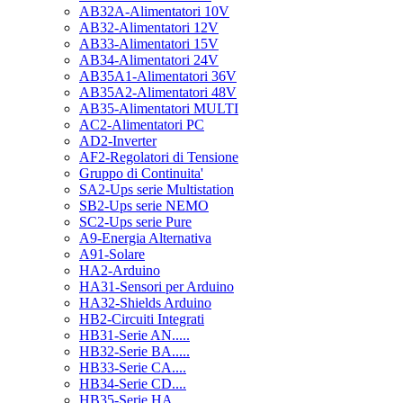
AB32A-Alimentatori 10V
AB32-Alimentatori 12V
AB33-Alimentatori 15V
AB34-Alimentatori 24V
AB35A1-Alimentatori 36V
AB35A2-Alimentatori 48V
AB35-Alimentatori MULTI
AC2-Alimentatori PC
AD2-Inverter
AF2-Regolatori di Tensione
Gruppo di Continuita'
SA2-Ups serie Multistation
SB2-Ups serie NEMO
SC2-Ups serie Pure
A9-Energia Alternativa
A91-Solare
HA2-Arduino
HA31-Sensori per Arduino
HA32-Shields Arduino
HB2-Circuiti Integrati
HB31-Serie AN.....
HB32-Serie BA.....
HB33-Serie CA....
HB34-Serie CD....
HB35-Serie HA.....