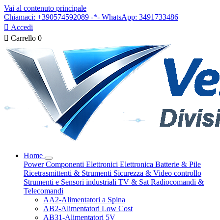
Vai al contenuto principale
Chiamaci: +390574592089 -*- WhatsApp: 3491733486

Accedi

Carrello
0
Home
Power
Componenti Elettronici
Elettronica
Batterie & Pile
Ricetrasmittenti & Strumenti
Sicurezza & Video controllo
Strumenti e Sensori industriali
TV & Sat
Radiocomandi &
Telecomandi
AA2-Alimentatori a Spina
AB2-Alimentatori Low Cost
AB31-Alimentatori 5V