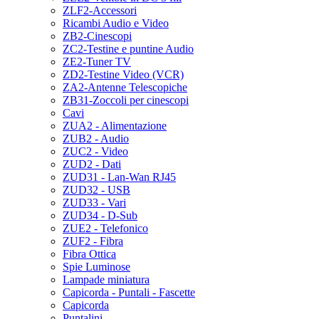
ZLF2-Accessori
Ricambi Audio e Video
ZB2-Cinescopi
ZC2-Testine e puntine Audio
ZE2-Tuner TV
ZD2-Testine Video (VCR)
ZA2-Antenne Telescopiche
ZB31-Zoccoli per cinescopi
Cavi
ZUA2 - Alimentazione
ZUB2 - Audio
ZUC2 - Video
ZUD2 - Dati
ZUD31 - Lan-Wan RJ45
ZUD32 - USB
ZUD33 - Vari
ZUD34 - D-Sub
ZUE2 - Telefonico
ZUF2 - Fibra
Fibra Ottica
Spie Luminose
Lampade miniatura
Capicorda - Puntali - Fascette
Capicorda
Puntalini