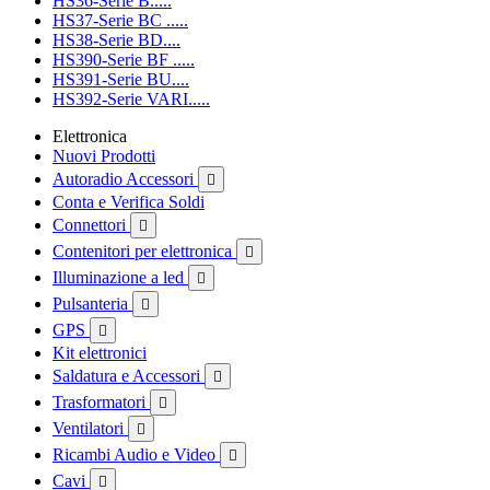
HS36-Serie B.....
HS37-Serie BC .....
HS38-Serie BD....
HS390-Serie BF .....
HS391-Serie BU....
HS392-Serie VARI.....
Elettronica
Nuovi Prodotti
Autoradio Accessori

Conta e Verifica Soldi
Connettori

Contenitori per elettronica

Illuminazione a led

Pulsanteria

GPS

Kit elettronici
Saldatura e Accessori

Trasformatori

Ventilatori

Ricambi Audio e Video

Cavi
