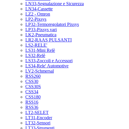
LN33-Segnalazione e Sicurezza
LN34-Cassette
LZ2 - Omron
LP2-Pixsys
LP32-Termoregolatori Pixsys
LP33-Pixsys vari
LK2-Pneumatica
LR2-RAAS PULSANTI
LS2-RELE'
LS31-Mini Relè
LS32-Relè
LS33-Zoccoli e Accessori
LS34-Rele' Automotive
LV2-Schmersal
RSS260
CSS30
CSS30S
CSS34
CSS180
RSS16
RSS36
LT2-SELET
LT31-Encoder
LT32-Sensori
LT33-Strumenti