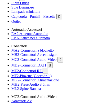
Fibra Ottica
Spie Luminose
Lampade miniatura
Capicorda - Puntali - Fascette

Outlet
Autoradio Accessori
EA2-Antenne Autoradio
EB2-Plance per autoradio
Connettori
MA2-Connettori a blochetto
MB2-Connettori Accendisigari
MC2-Connettori Audio-Video

MD2-Connettori DATI

ME2-Connettori RF

MF2-Pinzette (Coccodrilli)
MG2-Connettori Alimentazione
MH2-Prese Audio 3,5mm
ML2-Spine Banana
MC2-Connettori Audio-Video
Adattatori AV