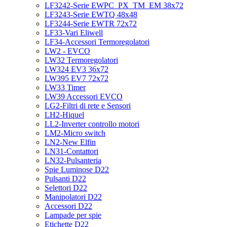
LF3242-Serie EWPC_PX_TM_EM 38x72
LF3243-Serie EWTQ 48x48
LF3244-Serie EWTR 72x72
LF33-Vari Eliwell
LF34-Accessori Termoregolatori
LW2 - EVCO
LW32 Termoregolatori
LW324 EV3 36x72
LW395 EV7 72x72
LW33 Timer
LW39 Accessori EVCO
LG2-Filtri di rete e Sensori
LH2-Hiquel
LL2-Inverter controllo motori
LM2-Micro switch
LN2-New Elfin
LN31-Contattori
LN32-Pulsanteria
Spie Luminose D22
Pulsanti D22
Selettori D22
Manipolatori D22
Accessori D22
Lampade per spie
Etichette D22