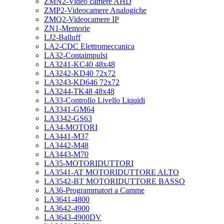
ZMN2-Video camere AHD
ZMP2-Videocamere Analogiche
ZMQ2-Videocamere IP
ZN1-Memorie
LJ2-Balluff
LA2-CDC Elettromeccanica
LA32-Contaimpulsi
LA3241-KC40 48x48
LA3242-KD40 72x72
LA3243-KD646 72x72
LA3244-TK48 48x48
LA33-Controllo Livello Liquidi
LA3341-GM64
LA3342-GS63
LA34-MOTORI
LA3441-M37
LA3442-M48
LA3443-M70
LA35-MOTORIDUTTORI
LA3541-AT MOTORIDUTTORE ALTO
LA3542-BT MOTORIDUTTORE BASSO
LA36-Programmatori a Camme
LA3641-4800
LA3642-4900
LA3643-4900DV