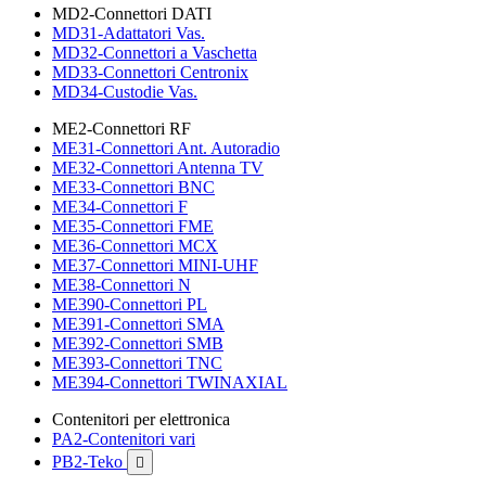
MD2-Connettori DATI
MD31-Adattatori Vas.
MD32-Connettori a Vaschetta
MD33-Connettori Centronix
MD34-Custodie Vas.
ME2-Connettori RF
ME31-Connettori Ant. Autoradio
ME32-Connettori Antenna TV
ME33-Connettori BNC
ME34-Connettori F
ME35-Connettori FME
ME36-Connettori MCX
ME37-Connettori MINI-UHF
ME38-Connettori N
ME390-Connettori PL
ME391-Connettori SMA
ME392-Connettori SMB
ME393-Connettori TNC
ME394-Connettori TWINAXIAL
Contenitori per elettronica
PA2-Contenitori vari
PB2-Teko
