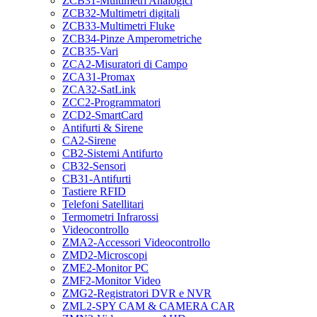
ZCB31-Multimetri Analogici
ZCB32-Multimetri digitali
ZCB33-Multimetri Fluke
ZCB34-Pinze Amperometriche
ZCB35-Vari
ZCA2-Misuratori di Campo
ZCA31-Promax
ZCA32-SatLink
ZCC2-Programmatori
ZCD2-SmartCard
Antifurti & Sirene
CA2-Sirene
CB2-Sistemi Antifurto
CB32-Sensori
CB31-Antifurti
Tastiere RFID
Telefoni Satellitari
Termometri Infrarossi
Videocontrollo
ZMA2-Accessori Videocontrollo
ZMD2-Microscopi
ZME2-Monitor PC
ZMF2-Monitor Video
ZMG2-Registratori DVR e NVR
ZML2-SPY CAM & CAMERA CAR