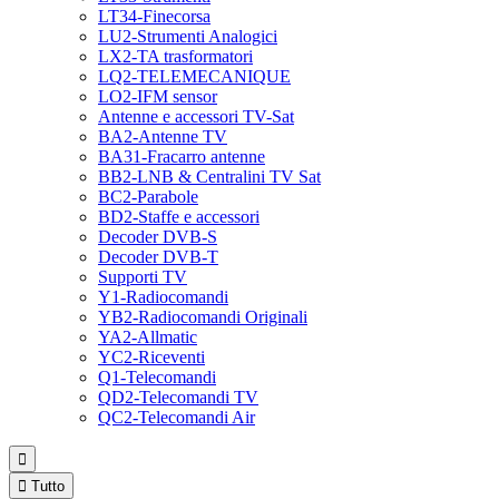
LT34-Finecorsa
LU2-Strumenti Analogici
LX2-TA trasformatori
LQ2-TELEMECANIQUE
LO2-IFM sensor
Antenne e accessori TV-Sat
BA2-Antenne TV
BA31-Fracarro antenne
BB2-LNB & Centralini TV Sat
BC2-Parabole
BD2-Staffe e accessori
Decoder DVB-S
Decoder DVB-T
Supporti TV
Y1-Radiocomandi
YB2-Radiocomandi Originali
YA2-Allmatic
YC2-Riceventi
Q1-Telecomandi
QD2-Telecomandi TV
QC2-Telecomandi Air


Tutto