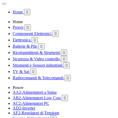
Home

Home
Power

Componenti Elettronici

Elettronica

Batterie & Pile

Ricetrasmittenti & Strumenti

Sicurezza & Video controllo

Strumenti e Sensori industriali

TV & Sat

Radiocomandi & Telecomandi

Power
AA2-Alimentatori a Spina
AB2-Alimentatori Low Cost

AC2-Alimentatori PC
AD2-Inverter
AF2-Regolatori di Tensione