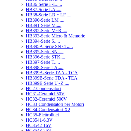
HB36-Serie I~L.....
HB37-Serie LA.....
HB38-Serie LB ~ LF.....
HB390-Serie LM.....
HB391-Serie M.....
HB392-Serie M~R.....
HB393-Serie Micro & Memorie
HB394-Serie S.....
HB395A-Serie SN74 .....
HB395-Serie SN.....
HB396-Serie STK....
HB397-Serie T.....
HB398-Serie TA.....
HB399A-Serie TAA - TCA
HB399B-Serie TDA - TEA
HB399E-Serie U~Z.....
HC2-Condensatori
HC31-Ceramici 50V
HC32-Ceramici 500V
HC33-Condensatori per Motori
HC34-Condensatori X2
HC35-Elettrolitici
HC3541-6,3V
HC3542-16V
HC3543-25V