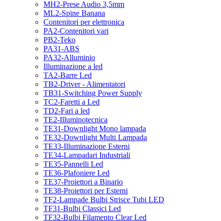
MH2-Prese Audio 3,5mm
ML2-Spine Banana
Contenitori per elettronica
PA2-Contenitori vari
PB2-Teko
PA31-ABS
PA32-Alluminio
Illuminazione a led
TA2-Barre Led
TB2-Driver - Alimentatori
TB31-Switching Power Supply
TC2-Faretti a Led
TD2-Fari a led
TE2-Illuminotecnica
TE31-Downlight Mono lampada
TE32-Downlight Multi Lampada
TE33-Illuminazione Esterni
TE34-Lampadari Industriali
TE35-Pannelli Led
TE36-Plafoniere Led
TE37-Proiettori a Binario
TE38-Proiettori per Esterni
TF2-Lampade Bulbi Strisce Tubi LED
TF31-Bulbi Classici Led
TF32-Bulbi Filamento Clear Led