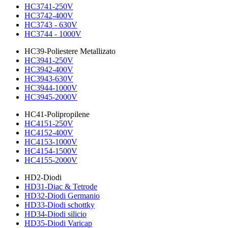
HC3741-250V
HC3742-400V
HC3743 - 630V
HC3744 - 1000V
HC39-Poliestere Metallizato
HC3941-250V
HC3942-400V
HC3943-630V
HC3944-1000V
HC3945-2000V
HC41-Polipropilene
HC4151-250V
HC4152-400V
HC4153-1000V
HC4154-1500V
HC4155-2000V
HD2-Diodi
HD31-Diac & Tetrode
HD32-Diodi Germanio
HD33-Diodi schottky
HD34-Diodi silicio
HD35-Diodi Varicap