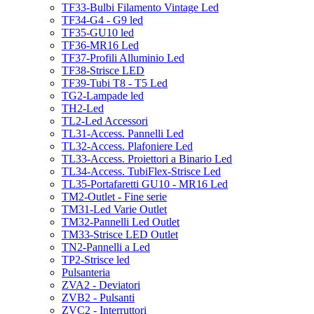
TF33-Bulbi Filamento Vintage Led
TF34-G4 - G9 led
TF35-GU10 led
TF36-MR16 Led
TF37-Profili Alluminio Led
TF38-Strisce LED
TF39-Tubi T8 - T5 Led
TG2-Lampade led
TH2-Led
TL2-Led Accessori
TL31-Access. Pannelli Led
TL32-Access. Plafoniere Led
TL33-Access. Proiettori a Binario Led
TL34-Access. TubiFlex-Strisce Led
TL35-Portafaretti GU10 - MR16 Led
TM2-Outlet - Fine serie
TM31-Led Varie Outlet
TM32-Pannelli Led Outlet
TM33-Strisce LED Outlet
TN2-Pannelli a Led
TP2-Strisce led
Pulsanteria
ZVA2 - Deviatori
ZVB2 - Pulsanti
ZVC2 - Interruttori