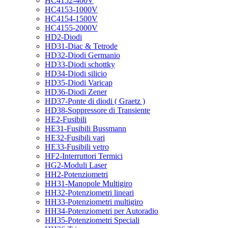
HC4152-400V
HC4153-1000V
HC4154-1500V
HC4155-2000V
HD2-Diodi
HD31-Diac & Tetrode
HD32-Diodi Germanio
HD33-Diodi schottky
HD34-Diodi silicio
HD35-Diodi Varicap
HD36-Diodi Zener
HD37-Ponte di diodi ( Graetz )
HD38-Soppressore di Transiente
HE2-Fusibili
HE31-Fusibili Bussmann
HE32-Fusibili vari
HE33-Fusibili vetro
HF2-Interruttori Termici
HG2-Moduli Laser
HH2-Potenziometri
HH31-Manopole Multigiro
HH32-Potenziometri lineari
HH33-Potenziometri multigiro
HH34-Potenziometri per Autoradio
HH35-Potenziometri Speciali