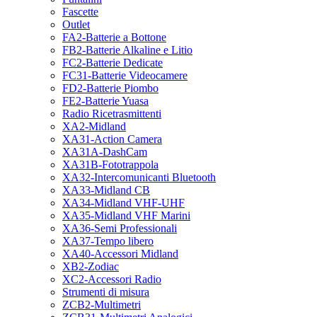
Fascette
Outlet
FA2-Batterie a Bottone
FB2-Batterie Alkaline e Litio
FC2-Batterie Dedicate
FC31-Batterie Videocamere
FD2-Batterie Piombo
FE2-Batterie Yuasa
Radio Ricetrasmittenti
XA2-Midland
XA31-Action Camera
XA31A-DashCam
XA31B-Fototrappola
XA32-Intercomunicanti Bluetooth
XA33-Midland CB
XA34-Midland VHF-UHF
XA35-Midland VHF Marini
XA36-Semi Professionali
XA37-Tempo libero
XA40-Accessori Midland
XB2-Zodiac
XC2-Accessori Radio
Strumenti di misura
ZCB2-Multimetri