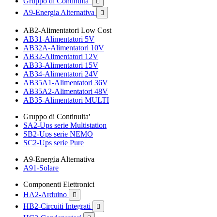
Gruppo di Continuita'

A9-Energia Alternativa

AB2-Alimentatori Low Cost
AB31-Alimentatori 5V
AB32A-Alimentatori 10V
AB32-Alimentatori 12V
AB33-Alimentatori 15V
AB34-Alimentatori 24V
AB35A1-Alimentatori 36V
AB35A2-Alimentatori 48V
AB35-Alimentatori MULTI
Gruppo di Continuita'
SA2-Ups serie Multistation
SB2-Ups serie NEMO
SC2-Ups serie Pure
A9-Energia Alternativa
A91-Solare
Componenti Elettronici
HA2-Arduino

HB2-Circuiti Integrati
