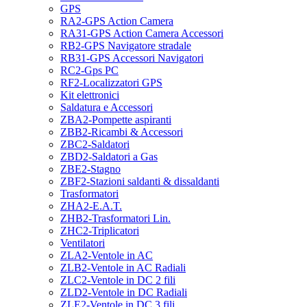
GPS
RA2-GPS Action Camera
RA31-GPS Action Camera Accessori
RB2-GPS Navigatore stradale
RB31-GPS Accessori Navigatori
RC2-Gps PC
RF2-Localizzatori GPS
Kit elettronici
Saldatura e Accessori
ZBA2-Pompette aspiranti
ZBB2-Ricambi & Accessori
ZBC2-Saldatori
ZBD2-Saldatori a Gas
ZBE2-Stagno
ZBF2-Stazioni saldanti & dissaldanti
Trasformatori
ZHA2-E.A.T.
ZHB2-Trasformatori Lin.
ZHC2-Triplicatori
Ventilatori
ZLA2-Ventole in AC
ZLB2-Ventole in AC Radiali
ZLC2-Ventole in DC 2 fili
ZLD2-Ventole in DC Radiali
ZLE2-Ventole in DC 3 fili