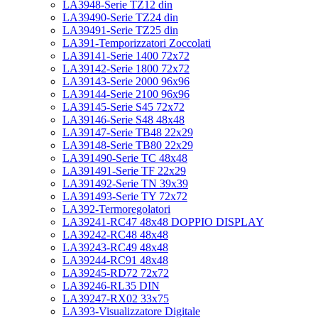
LA3948-Serie TZ12 din
LA39490-Serie TZ24 din
LA39491-Serie TZ25 din
LA391-Temporizzatori Zoccolati
LA39141-Serie 1400 72x72
LA39142-Serie 1800 72x72
LA39143-Serie 2000 96x96
LA39144-Serie 2100 96x96
LA39145-Serie S45 72x72
LA39146-Serie S48 48x48
LA39147-Serie TB48 22x29
LA39148-Serie TB80 22x29
LA391490-Serie TC 48x48
LA391491-Serie TF 22x29
LA391492-Serie TN 39x39
LA391493-Serie TY 72x72
LA392-Termoregolatori
LA39241-RC47 48x48 DOPPIO DISPLAY
LA39242-RC48 48x48
LA39243-RC49 48x48
LA39244-RC91 48x48
LA39245-RD72 72x72
LA39246-RL35 DIN
LA39247-RX02 33x75
LA393-Visualizzatore Digitale