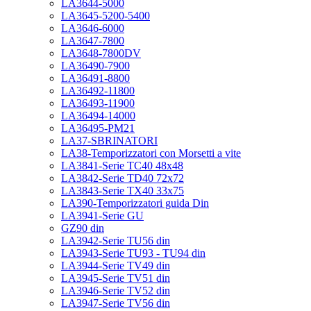
LA3644-5000
LA3645-5200-5400
LA3646-6000
LA3647-7800
LA3648-7800DV
LA36490-7900
LA36491-8800
LA36492-11800
LA36493-11900
LA36494-14000
LA36495-PM21
LA37-SBRINATORI
LA38-Temporizzatori con Morsetti a vite
LA3841-Serie TC40 48x48
LA3842-Serie TD40 72x72
LA3843-Serie TX40 33x75
LA390-Temporizzatori guida Din
LA3941-Serie GU
GZ90 din
LA3942-Serie TU56 din
LA3943-Serie TU93 - TU94 din
LA3944-Serie TV49 din
LA3945-Serie TV51 din
LA3946-Serie TV52 din
LA3947-Serie TV56 din