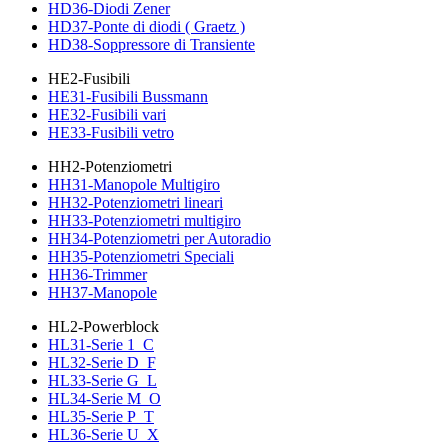
HD36-Diodi Zener
HD37-Ponte di diodi ( Graetz )
HD38-Soppressore di Transiente
HE2-Fusibili
HE31-Fusibili Bussmann
HE32-Fusibili vari
HE33-Fusibili vetro
HH2-Potenziometri
HH31-Manopole Multigiro
HH32-Potenziometri lineari
HH33-Potenziometri multigiro
HH34-Potenziometri per Autoradio
HH35-Potenziometri Speciali
HH36-Trimmer
HH37-Manopole
HL2-Powerblock
HL31-Serie 1_C
HL32-Serie D_F
HL33-Serie G_L
HL34-Serie M_O
HL35-Serie P_T
HL36-Serie U_X