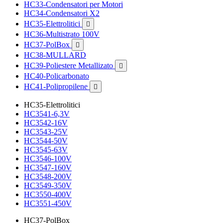
HC33-Condensatori per Motori
HC34-Condensatori X2
HC35-Elettrolitici

HC36-Multistrato 100V
HC37-PolBox

HC38-MULLARD
HC39-Poliestere Metallizato

HC40-Policarbonato
HC41-Polipropilene

HC35-Elettrolitici
HC3541-6,3V
HC3542-16V
HC3543-25V
HC3544-50V
HC3545-63V
HC3546-100V
HC3547-160V
HC3548-200V
HC3549-350V
HC3550-400V
HC3551-450V
HC37-PolBox