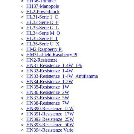
HH36-Trimmer
HH37-Manopole
HL2-Powerblock
HL31-Serie 1_C
HL32-Serie D_F
HL33-Serie G_L
HL34-Serie M_O
HL35-Serie P_T
HL36-Serie U_X
HM2-Raspberry Pi
HM31-shield Raspberry Pi
HN2-Resistenze
HN31-Resistenze_1-4W_1%
HN32-Resistenze_1-4W
HN33-Resistenze_1-4W_Antifiamma
HN34-Resistenze_1-2W
HN35-Resistenze_1W
HN36-Resistenze_2W
HN37-Resistenze_5W
HN38-Resistenze_7W
HN390-Resistenze_11W
HN391-Resistenze_17W
HN392-Resistenze_25W
HN393-Resistenze_50W
HN394-Resistenze Varie