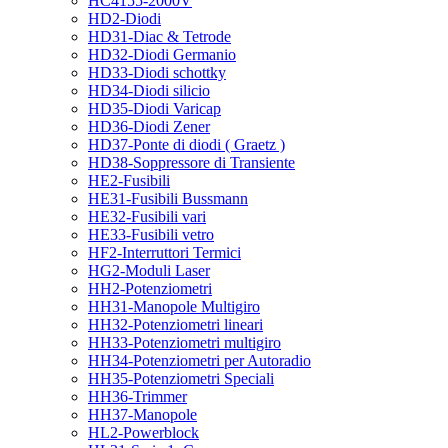
HC4155-2000V
HD2-Diodi
HD31-Diac & Tetrode
HD32-Diodi Germanio
HD33-Diodi schottky
HD34-Diodi silicio
HD35-Diodi Varicap
HD36-Diodi Zener
HD37-Ponte di diodi ( Graetz )
HD38-Soppressore di Transiente
HE2-Fusibili
HE31-Fusibili Bussmann
HE32-Fusibili vari
HE33-Fusibili vetro
HF2-Interruttori Termici
HG2-Moduli Laser
HH2-Potenziometri
HH31-Manopole Multigiro
HH32-Potenziometri lineari
HH33-Potenziometri multigiro
HH34-Potenziometri per Autoradio
HH35-Potenziometri Speciali
HH36-Trimmer
HH37-Manopole
HL2-Powerblock