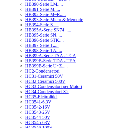
HB390-Serie LM.....
HB391-Serie M.....
HB392-Serie M~R.....
HB393-Serie Micro & Memorie
HB394-Serie S.....
HB395A-Serie SN74 .....
HB395-Serie SN.....
HB396-Serie STK....
HB397-Serie T.....
HB398-Serie TA.....
HB399A-Serie TAA - TCA
HB399B-Serie TDA - TEA
HB399E-Serie U~Z.....
HC2-Condensatori
HC31-Ceramici 50V
HC32-Ceramici 500V
HC33-Condensatori per Motori
HC34-Condensatori X2
HC35-Elettrolitici
HC3541-6,3V
HC3542-16V
HC3543-25V
HC3544-50V
HC3545-63V
HC3546-100V