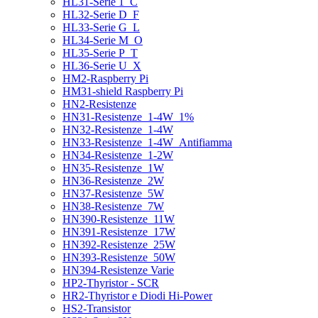
HL31-Serie 1_C
HL32-Serie D_F
HL33-Serie G_L
HL34-Serie M_O
HL35-Serie P_T
HL36-Serie U_X
HM2-Raspberry Pi
HM31-shield Raspberry Pi
HN2-Resistenze
HN31-Resistenze_1-4W_1%
HN32-Resistenze_1-4W
HN33-Resistenze_1-4W_Antifiamma
HN34-Resistenze_1-2W
HN35-Resistenze_1W
HN36-Resistenze_2W
HN37-Resistenze_5W
HN38-Resistenze_7W
HN390-Resistenze_11W
HN391-Resistenze_17W
HN392-Resistenze_25W
HN393-Resistenze_50W
HN394-Resistenze Varie
HP2-Thyristor - SCR
HR2-Thyristor e Diodi Hi-Power
HS2-Transistor