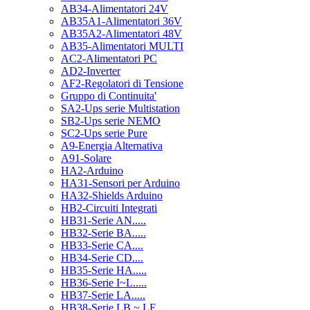
AB34-Alimentatori 24V
AB35A1-Alimentatori 36V
AB35A2-Alimentatori 48V
AB35-Alimentatori MULTI
AC2-Alimentatori PC
AD2-Inverter
AF2-Regolatori di Tensione
Gruppo di Continuita'
SA2-Ups serie Multistation
SB2-Ups serie NEMO
SC2-Ups serie Pure
A9-Energia Alternativa
A91-Solare
HA2-Arduino
HA31-Sensori per Arduino
HA32-Shields Arduino
HB2-Circuiti Integrati
HB31-Serie AN.....
HB32-Serie BA.....
HB33-Serie CA....
HB34-Serie CD....
HB35-Serie HA.....
HB36-Serie I~L.....
HB37-Serie LA.....
HB38-Serie LB ~ LF.....