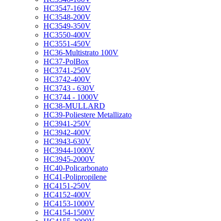
HC3547-160V
HC3548-200V
HC3549-350V
HC3550-400V
HC3551-450V
HC36-Multistrato 100V
HC37-PolBox
HC3741-250V
HC3742-400V
HC3743 - 630V
HC3744 - 1000V
HC38-MULLARD
HC39-Poliestere Metallizato
HC3941-250V
HC3942-400V
HC3943-630V
HC3944-1000V
HC3945-2000V
HC40-Policarbonato
HC41-Polipropilene
HC4151-250V
HC4152-400V
HC4153-1000V
HC4154-1500V