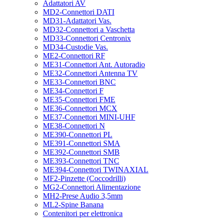
Adattatori AV
MD2-Connettori DATI
MD31-Adattatori Vas.
MD32-Connettori a Vaschetta
MD33-Connettori Centronix
MD34-Custodie Vas.
ME2-Connettori RF
ME31-Connettori Ant. Autoradio
ME32-Connettori Antenna TV
ME33-Connettori BNC
ME34-Connettori F
ME35-Connettori FME
ME36-Connettori MCX
ME37-Connettori MINI-UHF
ME38-Connettori N
ME390-Connettori PL
ME391-Connettori SMA
ME392-Connettori SMB
ME393-Connettori TNC
ME394-Connettori TWINAXIAL
MF2-Pinzette (Coccodrilli)
MG2-Connettori Alimentazione
MH2-Prese Audio 3,5mm
ML2-Spine Banana
Contenitori per elettronica