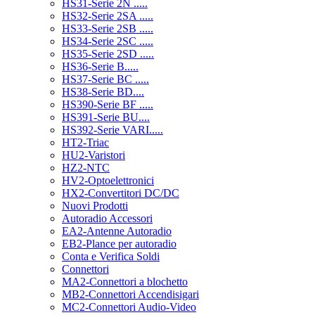
HS31-Serie 2N .....
HS32-Serie 2SA .....
HS33-Serie 2SB .....
HS34-Serie 2SC .....
HS35-Serie 2SD .....
HS36-Serie B.....
HS37-Serie BC .....
HS38-Serie BD....
HS390-Serie BF .....
HS391-Serie BU....
HS392-Serie VARI.....
HT2-Triac
HU2-Varistori
HZ2-NTC
HV2-Optoelettronici
HX2-Convertitori DC/DC
Nuovi Prodotti
Autoradio Accessori
EA2-Antenne Autoradio
EB2-Plance per autoradio
Conta e Verifica Soldi
Connettori
MA2-Connettori a blochetto
MB2-Connettori Accendisigari
MC2-Connettori Audio-Video