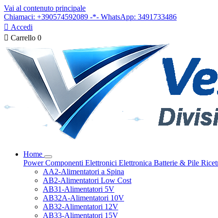
Vai al contenuto principale
Chiamaci: +390574592089 -*- WhatsApp: 3491733486

Accedi

Carrello
0
Home
Power
Componenti Elettronici
Elettronica
Batterie & Pile
Ricet
AA2-Alimentatori a Spina
AB2-Alimentatori Low Cost
AB31-Alimentatori 5V
AB32A-Alimentatori 10V
AB32-Alimentatori 12V
AB33-Alimentatori 15V