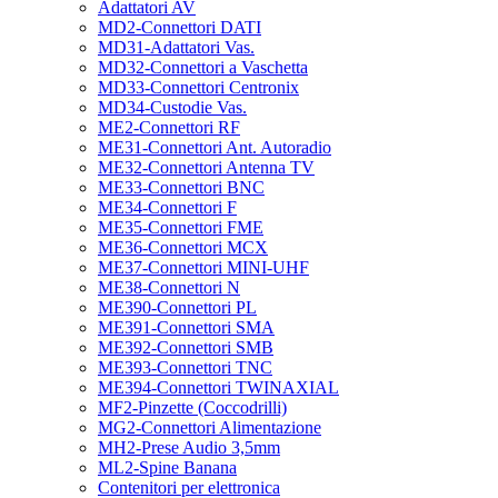
Adattatori AV
MD2-Connettori DATI
MD31-Adattatori Vas.
MD32-Connettori a Vaschetta
MD33-Connettori Centronix
MD34-Custodie Vas.
ME2-Connettori RF
ME31-Connettori Ant. Autoradio
ME32-Connettori Antenna TV
ME33-Connettori BNC
ME34-Connettori F
ME35-Connettori FME
ME36-Connettori MCX
ME37-Connettori MINI-UHF
ME38-Connettori N
ME390-Connettori PL
ME391-Connettori SMA
ME392-Connettori SMB
ME393-Connettori TNC
ME394-Connettori TWINAXIAL
MF2-Pinzette (Coccodrilli)
MG2-Connettori Alimentazione
MH2-Prese Audio 3,5mm
ML2-Spine Banana
Contenitori per elettronica