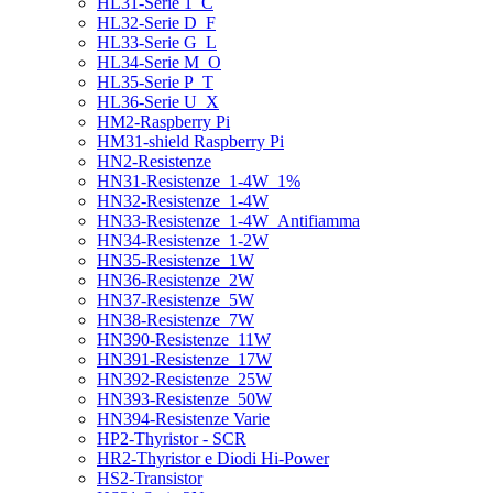
HL31-Serie 1_C
HL32-Serie D_F
HL33-Serie G_L
HL34-Serie M_O
HL35-Serie P_T
HL36-Serie U_X
HM2-Raspberry Pi
HM31-shield Raspberry Pi
HN2-Resistenze
HN31-Resistenze_1-4W_1%
HN32-Resistenze_1-4W
HN33-Resistenze_1-4W_Antifiamma
HN34-Resistenze_1-2W
HN35-Resistenze_1W
HN36-Resistenze_2W
HN37-Resistenze_5W
HN38-Resistenze_7W
HN390-Resistenze_11W
HN391-Resistenze_17W
HN392-Resistenze_25W
HN393-Resistenze_50W
HN394-Resistenze Varie
HP2-Thyristor - SCR
HR2-Thyristor e Diodi Hi-Power
HS2-Transistor