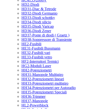
HC4155-2000V
HD2-Diodi
HD31-Diac & Tetrode
HD32-Diodi Germanio
HD33-Diodi schottky
HD34-Diodi silicio
HD35-Diodi Varicap
HD36-Diodi Zener
HD37-Ponte di diodi ( Graetz )
HD38-Soppressore di Transiente
HE2-Fusibili
HE31-Fusibili Bussmann
HE32-Fusibili vari
HE33-Fusibili vetro
HF2-Interruttori Termici
HG2-Moduli Laser
HH2-Potenziometri
HH31-Manopole Multigiro
HH32-Potenziometri lineari
HH33-Potenziometri multigiro
HH34-Potenziometri per Autoradio
HH35-Potenziometri Speciali
HH36-Trimmer
HH37-Manopole
HL2-Powerblock