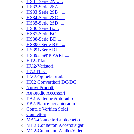
HS31-Serie 2N .....
HS32-Serie 2SA .....
HS33-Serie 2SB .....
HS34-Serie 2SC .....
HS35-Serie 2SD .....
HS36-Serie B.....
HS37-Serie BC .....
HS38-Serie BD....
HS390-Serie BF .....
HS391-Serie BU....
HS392-Serie VARI.....
HT2-Triac
HU2-Varistori
HZ2-NTC
HV2-Optoelettronici
HX2-Convertitori DC/DC
Nuovi Prodotti
Autoradio Accessori
EA2-Antenne Autoradio
EB2-Plance per autoradio
Conta e Verifica Soldi
Connettori
MA2-Connettori a blochetto
MB2-Connettori Accendisigari
MC2-Connettori Audio-Video