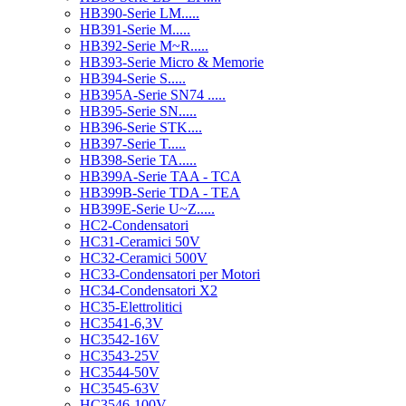
HB390-Serie LM.....
HB391-Serie M.....
HB392-Serie M~R.....
HB393-Serie Micro & Memorie
HB394-Serie S.....
HB395A-Serie SN74 .....
HB395-Serie SN.....
HB396-Serie STK....
HB397-Serie T.....
HB398-Serie TA.....
HB399A-Serie TAA - TCA
HB399B-Serie TDA - TEA
HB399E-Serie U~Z.....
HC2-Condensatori
HC31-Ceramici 50V
HC32-Ceramici 500V
HC33-Condensatori per Motori
HC34-Condensatori X2
HC35-Elettrolitici
HC3541-6,3V
HC3542-16V
HC3543-25V
HC3544-50V
HC3545-63V
HC3546-100V