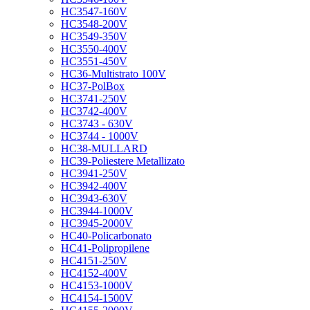
HC3547-160V
HC3548-200V
HC3549-350V
HC3550-400V
HC3551-450V
HC36-Multistrato 100V
HC37-PolBox
HC3741-250V
HC3742-400V
HC3743 - 630V
HC3744 - 1000V
HC38-MULLARD
HC39-Poliestere Metallizato
HC3941-250V
HC3942-400V
HC3943-630V
HC3944-1000V
HC3945-2000V
HC40-Policarbonato
HC41-Polipropilene
HC4151-250V
HC4152-400V
HC4153-1000V
HC4154-1500V