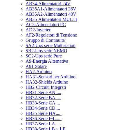
AB34-Alimentatori 24V
AB35A1-Alimentatori 36V
AB35A2-Alimentatori 48V
AB35-Alimentatori MULTI
AC2-Alimentatori PC
AD2-Inverter
AF2-Regolatori di Tensione
Gruppo di Continuita'
SA2-Ups serie Multistation
SB2-Ups serie NEMO
SC2-Ups serie Pure
A9-Energia Alternativa
A91-Solare
HA2-Arduino
HA31-Sensori per Arduino
HA32-Shields Arduino
HB2-Circuiti Integrati
HB31-Serie AN.....
HB32-Serie BA.....
HB33-Serie CA....
HB34-Serie CD....
HB35-Serie HA.....
HB36-Serie I~L.....
HB37-Serie LA.....
HB38-Serie LB ~ LF.....