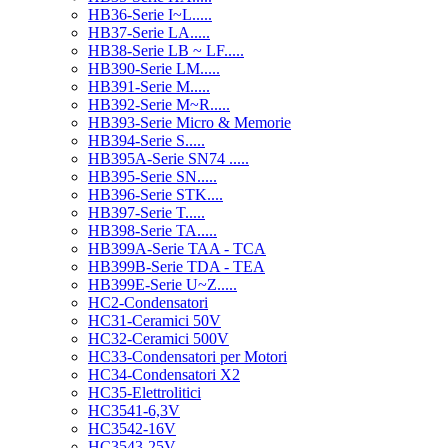
HB36-Serie I~L.....
HB37-Serie LA.....
HB38-Serie LB ~ LF.....
HB390-Serie LM.....
HB391-Serie M.....
HB392-Serie M~R.....
HB393-Serie Micro & Memorie
HB394-Serie S.....
HB395A-Serie SN74 .....
HB395-Serie SN.....
HB396-Serie STK....
HB397-Serie T.....
HB398-Serie TA.....
HB399A-Serie TAA - TCA
HB399B-Serie TDA - TEA
HB399E-Serie U~Z.....
HC2-Condensatori
HC31-Ceramici 50V
HC32-Ceramici 500V
HC33-Condensatori per Motori
HC34-Condensatori X2
HC35-Elettrolitici
HC3541-6,3V
HC3542-16V
HC3543-25V