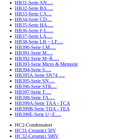
HB31-Serie AN.....
HB32-Serie BA.....
HB33-Serie CA....
HB34-Serie CD....
HB35-Serie HA.....
HB36-Serie I~L.....
HB37-Serie LA.....
HB38-Serie LB ~ LF.....
HB390-Serie LM.....
HB391-Serie M.....
HB392-Serie M~R.....
HB393-Serie Micro & Memorie
HB394-Serie S.....
HB395A-Serie SN74 .....
HB395-Serie SN.....
HB396-Serie STK....
HB397-Serie T.....
HB398-Serie TA.....
HB399A-Serie TAA - TCA
HB399B-Serie TDA - TEA
HB399E-Serie U~Z.....
HC2-Condensatori
HC31-Ceramici 50V
HC32-Ceramici 500V