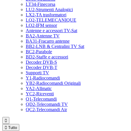
LT34-Finecorsa
LU2-Strumenti Analogici
LX2-TA trasformatori
LQ2-TELEMECANIQUE
LO2-IFM sensor
Antenne e accessori TV-Sat
BA2-Antenne TV
BA31-Fracarro antenne
BB2-LNB & Centralini TV Sat
BC2-Parabole
BD2-Staffe e accessori
Decoder DVB-S
Decoder DVB-T
Supporti TV
Y1-Radiocomandi
YB2-Radiocomandi Originali
YA2-Allmatic
YC2-Riceventi
Q1-Telecomandi
QD2-Telecomandi TV
QC2-Telecomandi Air


Tutto