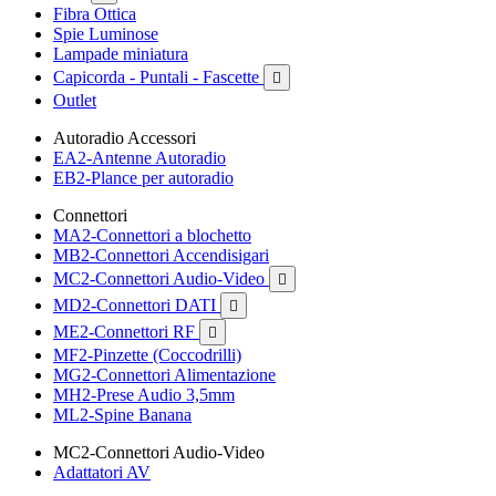
Fibra Ottica
Spie Luminose
Lampade miniatura
Capicorda - Puntali - Fascette

Outlet
Autoradio Accessori
EA2-Antenne Autoradio
EB2-Plance per autoradio
Connettori
MA2-Connettori a blochetto
MB2-Connettori Accendisigari
MC2-Connettori Audio-Video

MD2-Connettori DATI

ME2-Connettori RF

MF2-Pinzette (Coccodrilli)
MG2-Connettori Alimentazione
MH2-Prese Audio 3,5mm
ML2-Spine Banana
MC2-Connettori Audio-Video
Adattatori AV