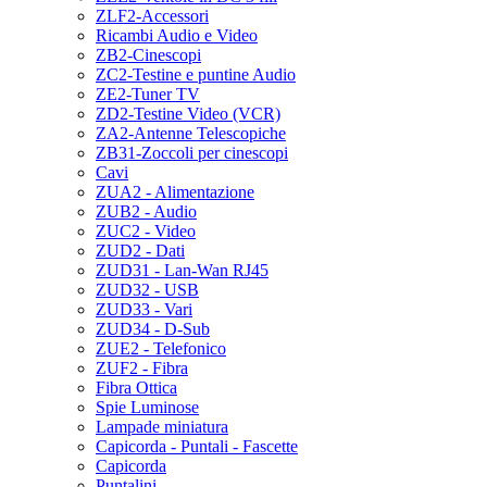
ZLF2-Accessori
Ricambi Audio e Video
ZB2-Cinescopi
ZC2-Testine e puntine Audio
ZE2-Tuner TV
ZD2-Testine Video (VCR)
ZA2-Antenne Telescopiche
ZB31-Zoccoli per cinescopi
Cavi
ZUA2 - Alimentazione
ZUB2 - Audio
ZUC2 - Video
ZUD2 - Dati
ZUD31 - Lan-Wan RJ45
ZUD32 - USB
ZUD33 - Vari
ZUD34 - D-Sub
ZUE2 - Telefonico
ZUF2 - Fibra
Fibra Ottica
Spie Luminose
Lampade miniatura
Capicorda - Puntali - Fascette
Capicorda
Puntalini