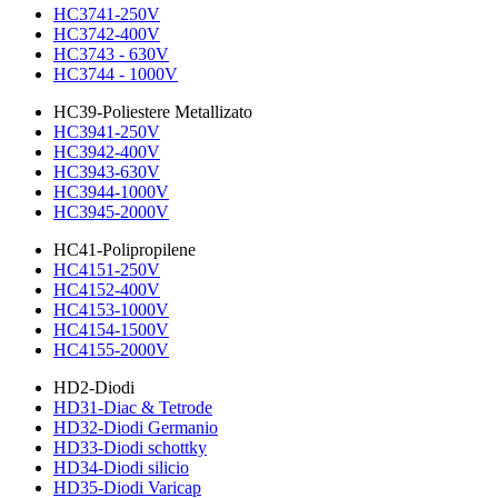
HC3741-250V
HC3742-400V
HC3743 - 630V
HC3744 - 1000V
HC39-Poliestere Metallizato
HC3941-250V
HC3942-400V
HC3943-630V
HC3944-1000V
HC3945-2000V
HC41-Polipropilene
HC4151-250V
HC4152-400V
HC4153-1000V
HC4154-1500V
HC4155-2000V
HD2-Diodi
HD31-Diac & Tetrode
HD32-Diodi Germanio
HD33-Diodi schottky
HD34-Diodi silicio
HD35-Diodi Varicap