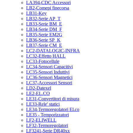
LA394-CDC Accessori
LB2-Comepi finecorsa
LB31-Key
LB32-Serie AP_T
LB33-Serie BM_E
LB34-Serie DM_F
LB35-Serie EM2G
LB36-Serie SP_K
LB37-Serie CM_E
LC2-DATALOGIC-INFRA
LC32-Effetto HALL
LC33-Fotocellule
LC34-Sensori Capacitivi
LC35-Sensori Induttivi
LC36-Sensori Magnetici
LC37-Accessori Sensori
LD2-Datexel
LE2-EL.CO
LE31-Convertitori di misura
LE33-Rele' statici
LE34-Termoregolatori El.co
LE35 - Temporizzatori
LF2-ELIWELL
LF32-Termoregolatori
LF3241-Serie DR40xx