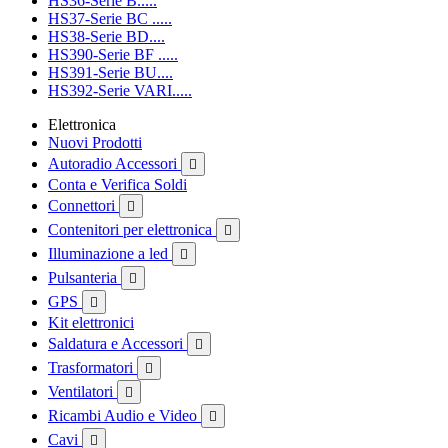
HS36-Serie B.....
HS37-Serie BC .....
HS38-Serie BD....
HS390-Serie BF .....
HS391-Serie BU....
HS392-Serie VARI.....
Elettronica
Nuovi Prodotti
Autoradio Accessori

Conta e Verifica Soldi
Connettori

Contenitori per elettronica

Illuminazione a led

Pulsanteria

GPS

Kit elettronici
Saldatura e Accessori

Trasformatori

Ventilatori

Ricambi Audio e Video

Cavi
