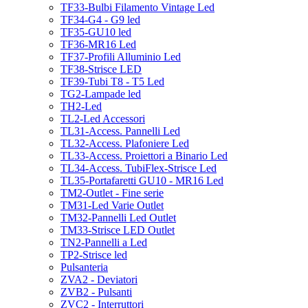
TF33-Bulbi Filamento Vintage Led
TF34-G4 - G9 led
TF35-GU10 led
TF36-MR16 Led
TF37-Profili Alluminio Led
TF38-Strisce LED
TF39-Tubi T8 - T5 Led
TG2-Lampade led
TH2-Led
TL2-Led Accessori
TL31-Access. Pannelli Led
TL32-Access. Plafoniere Led
TL33-Access. Proiettori a Binario Led
TL34-Access. TubiFlex-Strisce Led
TL35-Portafaretti GU10 - MR16 Led
TM2-Outlet - Fine serie
TM31-Led Varie Outlet
TM32-Pannelli Led Outlet
TM33-Strisce LED Outlet
TN2-Pannelli a Led
TP2-Strisce led
Pulsanteria
ZVA2 - Deviatori
ZVB2 - Pulsanti
ZVC2 - Interruttori