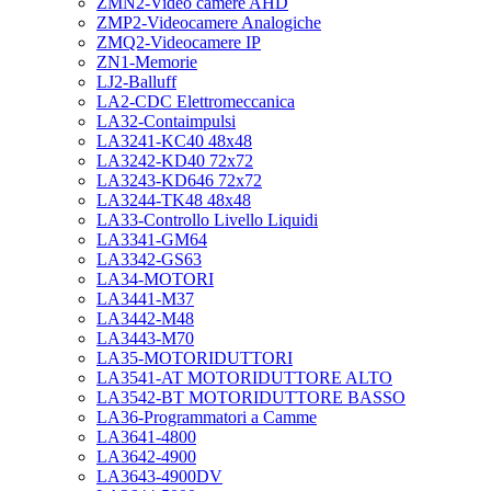
ZMN2-Video camere AHD
ZMP2-Videocamere Analogiche
ZMQ2-Videocamere IP
ZN1-Memorie
LJ2-Balluff
LA2-CDC Elettromeccanica
LA32-Contaimpulsi
LA3241-KC40 48x48
LA3242-KD40 72x72
LA3243-KD646 72x72
LA3244-TK48 48x48
LA33-Controllo Livello Liquidi
LA3341-GM64
LA3342-GS63
LA34-MOTORI
LA3441-M37
LA3442-M48
LA3443-M70
LA35-MOTORIDUTTORI
LA3541-AT MOTORIDUTTORE ALTO
LA3542-BT MOTORIDUTTORE BASSO
LA36-Programmatori a Camme
LA3641-4800
LA3642-4900
LA3643-4900DV