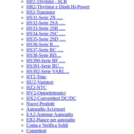
HP2-Thyristor - SCR
HR2-Thyristor e Diodi Hi-Power
HS2-Transistor
HS31-Serie 2N .....
HS32-Serie 2SA .....
HS33-Serie 2SB .....
HS34-Serie 2SC .....
HS35-Serie 2SD .....
HS36-Serie B.....
HS37-Serie BC .....
HS38-Serie BD....
HS390-Serie BF .....
HS391-Serie BU....
HS392-Serie VARI.....
HT2-Triac
HU2-Varistori
HZ2-NTC
HV2-Optoelettronici
HX2-Convertitori DC/DC
Nuovi Prodotti
Autoradio Accessori
EA2-Antenne Autoradio
EB2-Plance per autoradio
Conta e Verifica Soldi
Connettori