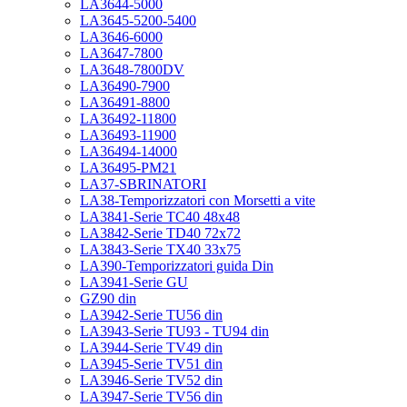
LA3644-5000
LA3645-5200-5400
LA3646-6000
LA3647-7800
LA3648-7800DV
LA36490-7900
LA36491-8800
LA36492-11800
LA36493-11900
LA36494-14000
LA36495-PM21
LA37-SBRINATORI
LA38-Temporizzatori con Morsetti a vite
LA3841-Serie TC40 48x48
LA3842-Serie TD40 72x72
LA3843-Serie TX40 33x75
LA390-Temporizzatori guida Din
LA3941-Serie GU
GZ90 din
LA3942-Serie TU56 din
LA3943-Serie TU93 - TU94 din
LA3944-Serie TV49 din
LA3945-Serie TV51 din
LA3946-Serie TV52 din
LA3947-Serie TV56 din