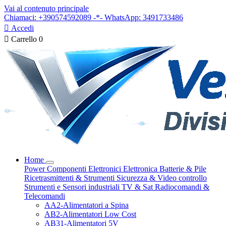
Vai al contenuto principale
Chiamaci: +390574592089 -*- WhatsApp: 3491733486

Accedi

Carrello
0
Home
Power
Componenti Elettronici
Elettronica
Batterie & Pile
Ricetrasmittenti & Strumenti
Sicurezza & Video controllo
Strumenti e Sensori industriali
TV & Sat
Radiocomandi &
Telecomandi
AA2-Alimentatori a Spina
AB2-Alimentatori Low Cost
AB31-Alimentatori 5V