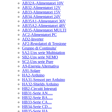
AB32A-Alimentatori 10V
AB32-Alimentatori 12V
AB33-Alimentatori 15V
AB34-Alimentatori 24V
AB35A1-Alimentatori 36V
AB35A2-Alimentatori 48V
AB35-Alimentatori MULTI
AC2-Alimentatori PC
AD2-Inverter
AF2-Regolatori di Tensione
Gruppo di Continuita'
SA2-Ups serie Multistation
SB2-Ups serie NEMO
SC2-Ups serie Pure
A9-Energia Alternativa
A91-Solare
HA2-Arduino
HA31-Sensori per Arduino
HA32-Shields Arduino
HB2-Circuiti Integrati
HB31-Serie AN.....
HB32-Serie BA.....
HB33-Serie CA....
HB34-Serie CD....
HB35-Serie HA.....