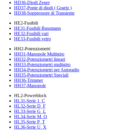
HD36-Diodi Zener
HD37-Ponte di diodi ( Graetz )
HD38-Soppressore di Transiente
HE2-Fusibili
HE31-Fusibili Bussmann
HE32-Fusibili vari
HE33-Fusibili vetro
HH2-Potenziometri
HH31-Manopole Multigiro
HH32-Potenziometri lineari
HH33-Potenziometri multigiro
HH34-Potenziometri per Autoradio
HH35-Potenziometri Speciali
HH36-Trimmer
HH37-Manopole
HL2-Powerblock
HL31-Serie 1_C
HL32-Serie D_F
HL33-Serie G_L
HL34-Serie M_O
HL35-Serie P_T
HL36-Serie U_X