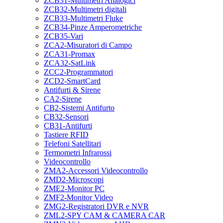
ZCB31-Multimetri Analogici
ZCB32-Multimetri digitali
ZCB33-Multimetri Fluke
ZCB34-Pinze Amperometriche
ZCB35-Vari
ZCA2-Misuratori di Campo
ZCA31-Promax
ZCA32-SatLink
ZCC2-Programmatori
ZCD2-SmartCard
Antifurti & Sirene
CA2-Sirene
CB2-Sistemi Antifurto
CB32-Sensori
CB31-Antifurti
Tastiere RFID
Telefoni Satellitari
Termometri Infrarossi
Videocontrollo
ZMA2-Accessori Videocontrollo
ZMD2-Microscopi
ZME2-Monitor PC
ZMF2-Monitor Video
ZMG2-Registratori DVR e NVR
ZML2-SPY CAM & CAMERA CAR