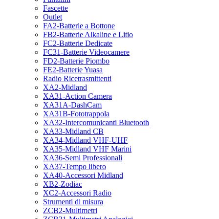
Fascette
Outlet
FA2-Batterie a Bottone
FB2-Batterie Alkaline e Litio
FC2-Batterie Dedicate
FC31-Batterie Videocamere
FD2-Batterie Piombo
FE2-Batterie Yuasa
Radio Ricetrasmittenti
XA2-Midland
XA31-Action Camera
XA31A-DashCam
XA31B-Fototrappola
XA32-Intercomunicanti Bluetooth
XA33-Midland CB
XA34-Midland VHF-UHF
XA35-Midland VHF Marini
XA36-Semi Professionali
XA37-Tempo libero
XA40-Accessori Midland
XB2-Zodiac
XC2-Accessori Radio
Strumenti di misura
ZCB2-Multimetri