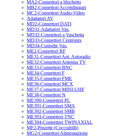
MA2-Connettori a blochetto
MB2-Connettori Accendisigari
MC2-Connettori Audio-Video
Adattatori AV
MD2-Connettori DATI
MD31-Adattatori Vas.
MD32-Connettori a Vaschetta
MD33-Connettori Centronix
MD34-Custodie Vas.
ME2-Connettori RF
ME31-Connettori Ant. Autoradio
ME32-Connettori Antenna TV
ME33-Connettori BNC
ME34-Connettori F
ME35-Connettori FME
ME36-Connettori MCX
ME37-Connettori MINI-UHF
ME38-Connettori N
ME390-Connettori PL
ME391-Connettori SMA
ME392-Connettori SMB
ME393-Connettori TNC
ME394-Connettori TWINAXIAL
MF2-Pinzette (Coccodrilli)
MG2-Connettori Alimentazione