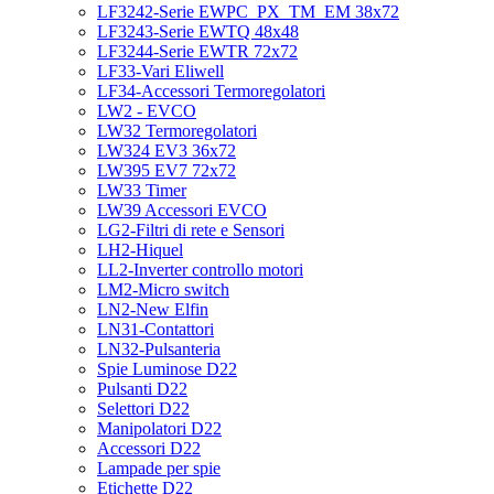
LF3242-Serie EWPC_PX_TM_EM 38x72
LF3243-Serie EWTQ 48x48
LF3244-Serie EWTR 72x72
LF33-Vari Eliwell
LF34-Accessori Termoregolatori
LW2 - EVCO
LW32 Termoregolatori
LW324 EV3 36x72
LW395 EV7 72x72
LW33 Timer
LW39 Accessori EVCO
LG2-Filtri di rete e Sensori
LH2-Hiquel
LL2-Inverter controllo motori
LM2-Micro switch
LN2-New Elfin
LN31-Contattori
LN32-Pulsanteria
Spie Luminose D22
Pulsanti D22
Selettori D22
Manipolatori D22
Accessori D22
Lampade per spie
Etichette D22