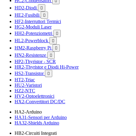
HC2-Condensatori

HD2-Diodi

HE2-Fusibili

HF2-Interruttori Termici
HG2-Moduli Laser
HH2-Potenziometri

HL2-Powerblock

HM2-Raspberry Pi

HN2-Resistenze

HP2-Thyristor - SCR
HR2-Thyristor e Diodi Hi-Power
HS2-Transistor

HT2-Triac
HU2-Varistori
HZ2-NTC
HV2-Optoelettronici
HX2-Convertitori DC/DC
HA2-Arduino
HA31-Sensori per Arduino
HA32-Shields Arduino
HB2-Circuiti Integrati