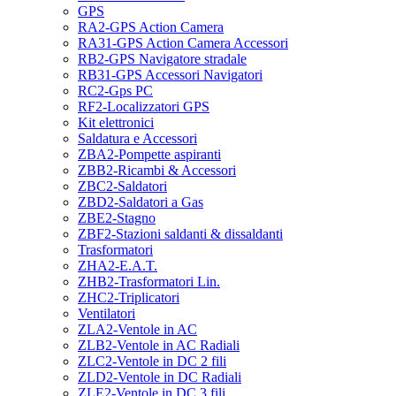
GPS
RA2-GPS Action Camera
RA31-GPS Action Camera Accessori
RB2-GPS Navigatore stradale
RB31-GPS Accessori Navigatori
RC2-Gps PC
RF2-Localizzatori GPS
Kit elettronici
Saldatura e Accessori
ZBA2-Pompette aspiranti
ZBB2-Ricambi & Accessori
ZBC2-Saldatori
ZBD2-Saldatori a Gas
ZBE2-Stagno
ZBF2-Stazioni saldanti & dissaldanti
Trasformatori
ZHA2-E.A.T.
ZHB2-Trasformatori Lin.
ZHC2-Triplicatori
Ventilatori
ZLA2-Ventole in AC
ZLB2-Ventole in AC Radiali
ZLC2-Ventole in DC 2 fili
ZLD2-Ventole in DC Radiali
ZLE2-Ventole in DC 3 fili