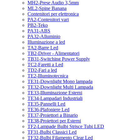
MH2-Prese Audio 3,5mm
ML2-Spine Banana
Contenitori per elettronica
PA2-Contenitori vari
PB2-Teko
PA31-ABS
PA32-Alluminio
Illuminazione a led
TA2-Barre Led
TB2-Driver - Alimentatori
TB31-Switching Power Supply
TC2-Faretti a Led
TD2-Fari a led
TE2-Illuminotecnica
TE31-Downlight Mono lampada
TE32-Downlight Multi Lampada
TE33-Illuminazione Esterni
TE34-Lampadari Industriali
TE35-Pannelli Led
TE36-Plafoniere Led
TE37-Proiettori a Binario
TE38-Proiettori per Esterni
TF2-Lampade Bulbi Strisce Tubi LED
TF31-Bulbi Classici Led
TF32-Bulbi Filamento Clear Led