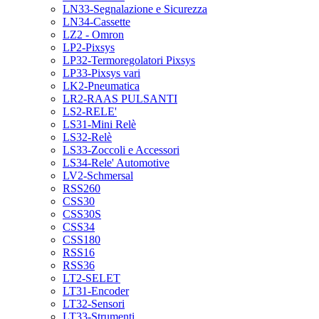
LN33-Segnalazione e Sicurezza
LN34-Cassette
LZ2 - Omron
LP2-Pixsys
LP32-Termoregolatori Pixsys
LP33-Pixsys vari
LK2-Pneumatica
LR2-RAAS PULSANTI
LS2-RELE'
LS31-Mini Relè
LS32-Relè
LS33-Zoccoli e Accessori
LS34-Rele' Automotive
LV2-Schmersal
RSS260
CSS30
CSS30S
CSS34
CSS180
RSS16
RSS36
LT2-SELET
LT31-Encoder
LT32-Sensori
LT33-Strumenti