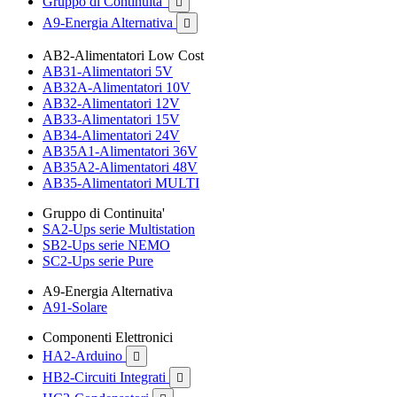
Gruppo di Continuita'

A9-Energia Alternativa

AB2-Alimentatori Low Cost
AB31-Alimentatori 5V
AB32A-Alimentatori 10V
AB32-Alimentatori 12V
AB33-Alimentatori 15V
AB34-Alimentatori 24V
AB35A1-Alimentatori 36V
AB35A2-Alimentatori 48V
AB35-Alimentatori MULTI
Gruppo di Continuita'
SA2-Ups serie Multistation
SB2-Ups serie NEMO
SC2-Ups serie Pure
A9-Energia Alternativa
A91-Solare
Componenti Elettronici
HA2-Arduino

HB2-Circuiti Integrati
