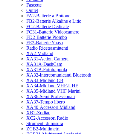
Fascette
Outlet
FA2-Batterie a Bottone
FB2-Batterie Alkaline e Litio
FC2-Batterie Dedicate
FC31-Batterie Videocamere
FD2-Batterie Piombo
FE2-Batterie Yuasa
Radio Ricetrasmittenti
XA2-Midland
XA31-Action Camera
XA31A-DashCam
XA31B-Fototrappola
XA32-Intercomunicanti Bluetooth
XA33-Midland CB
XA34-Midland VHF-UHF
XA35-Midland VHF Marini
XA36-Semi Professionali
XA37-Tempo libero
XA40-Accessori Midland
XB2-Zodiac
XC2-Accessori Radio
Strumenti di misura
ZCB2-Multimetri