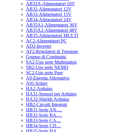
AB32A-Alimentatori 10V
AB32-Alimentatori 12V
AB33-Alimentatori 15V
AB34-Alimentatori 24V
AB35A1-Alimentatori 36V
AB35A2-Alimentatori 48V
AB35-Alimentatori MULTI
AC2-Alimentatori PC
AD2-Inverter
AF2-Regolatori di Tensione
Gruppo di Continuita'
SA2-Ups serie Multistation
SB2-Ups serie NEMO
SC2-Ups serie Pure
A9-Energia Alternativa
A91-Solare
HA2-Arduino
HA31-Sensori per Arduino
HA32-Shields Arduino
HB2-Circuiti Integrati
HB31-Serie AN.....
HB32-Serie BA.....
HB33-Serie CA....
HB34-Serie CD....
HB35-Serie HA.....