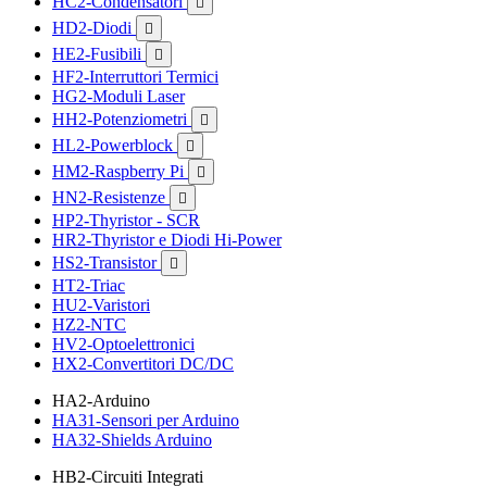
HC2-Condensatori

HD2-Diodi

HE2-Fusibili

HF2-Interruttori Termici
HG2-Moduli Laser
HH2-Potenziometri

HL2-Powerblock

HM2-Raspberry Pi

HN2-Resistenze

HP2-Thyristor - SCR
HR2-Thyristor e Diodi Hi-Power
HS2-Transistor

HT2-Triac
HU2-Varistori
HZ2-NTC
HV2-Optoelettronici
HX2-Convertitori DC/DC
HA2-Arduino
HA31-Sensori per Arduino
HA32-Shields Arduino
HB2-Circuiti Integrati