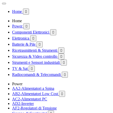
Home

Home
Power

Componenti Elettronici

Elettronica

Batterie & Pile

Ricetrasmittenti & Strumenti

Sicurezza & Video controllo

Strumenti e Sensori industriali

TV & Sat

Radiocomandi & Telecomandi

Power
AA2-Alimentatori a Spina
AB2-Alimentatori Low Cost

AC2-Alimentatori PC
AD2-Inverter
AF2-Regolatori di Tensione