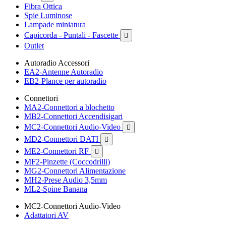
Fibra Ottica
Spie Luminose
Lampade miniatura
Capicorda - Puntali - Fascette

Outlet
Autoradio Accessori
EA2-Antenne Autoradio
EB2-Plance per autoradio
Connettori
MA2-Connettori a blochetto
MB2-Connettori Accendisigari
MC2-Connettori Audio-Video

MD2-Connettori DATI

ME2-Connettori RF

MF2-Pinzette (Coccodrilli)
MG2-Connettori Alimentazione
MH2-Prese Audio 3,5mm
ML2-Spine Banana
MC2-Connettori Audio-Video
Adattatori AV