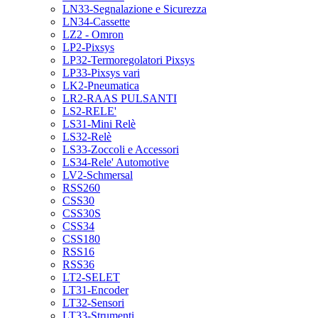
LN33-Segnalazione e Sicurezza
LN34-Cassette
LZ2 - Omron
LP2-Pixsys
LP32-Termoregolatori Pixsys
LP33-Pixsys vari
LK2-Pneumatica
LR2-RAAS PULSANTI
LS2-RELE'
LS31-Mini Relè
LS32-Relè
LS33-Zoccoli e Accessori
LS34-Rele' Automotive
LV2-Schmersal
RSS260
CSS30
CSS30S
CSS34
CSS180
RSS16
RSS36
LT2-SELET
LT31-Encoder
LT32-Sensori
LT33-Strumenti