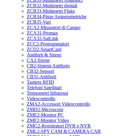
ZCB31-Multimetri Analogici
ZCB32-Multimetri digitali
ZCB33-Multimetri Fluke
ZCB34-Pinze Amperometriche
ZCB35-Vari
ZCA2-Misuratori di Campo
ZCA31-Promax
ZCA32-SatLink
ZCC2-Programmatori
ZCD2-SmartCard
Antifurti & Sirene
CA2-Sirene
CB2-Sistemi Antifurto
CB32-Sensori
CB31-Antifurti
Tastiere RFID
Telefoni Satellitari
Termometri Infrarossi
Videocontrollo
ZMA2-Accessori Videocontrollo
ZMD2-Microscopi
ZME2-Monitor PC
ZMF2-Monitor Video
ZMG2-Registratori DVR e NVR
ZML2-SPY CAM & CAMERA CAR