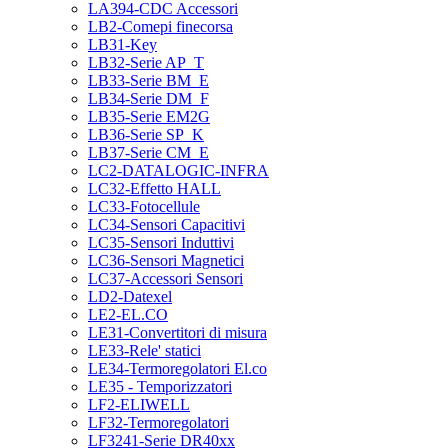
LA394-CDC Accessori
LB2-Comepi finecorsa
LB31-Key
LB32-Serie AP_T
LB33-Serie BM_E
LB34-Serie DM_F
LB35-Serie EM2G
LB36-Serie SP_K
LB37-Serie CM_E
LC2-DATALOGIC-INFRA
LC32-Effetto HALL
LC33-Fotocellule
LC34-Sensori Capacitivi
LC35-Sensori Induttivi
LC36-Sensori Magnetici
LC37-Accessori Sensori
LD2-Datexel
LE2-EL.CO
LE31-Convertitori di misura
LE33-Rele' statici
LE34-Termoregolatori El.co
LE35 - Temporizzatori
LF2-ELIWELL
LF32-Termoregolatori
LF3241-Serie DR40xx