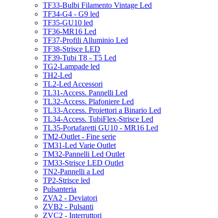
TF33-Bulbi Filamento Vintage Led
TF34-G4 - G9 led
TF35-GU10 led
TF36-MR16 Led
TF37-Profili Alluminio Led
TF38-Strisce LED
TF39-Tubi T8 - T5 Led
TG2-Lampade led
TH2-Led
TL2-Led Accessori
TL31-Access. Pannelli Led
TL32-Access. Plafoniere Led
TL33-Access. Proiettori a Binario Led
TL34-Access. TubiFlex-Strisce Led
TL35-Portafaretti GU10 - MR16 Led
TM2-Outlet - Fine serie
TM31-Led Varie Outlet
TM32-Pannelli Led Outlet
TM33-Strisce LED Outlet
TN2-Pannelli a Led
TP2-Strisce led
Pulsanteria
ZVA2 - Deviatori
ZVB2 - Pulsanti
ZVC2 - Interruttori