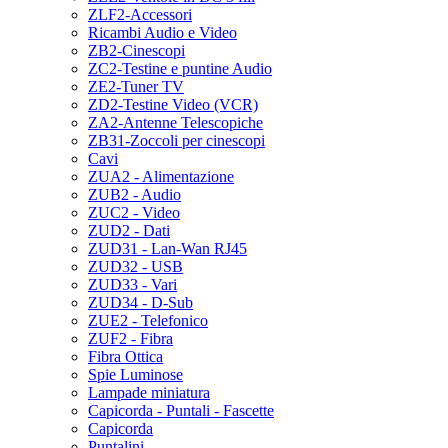
ZLF2-Accessori
Ricambi Audio e Video
ZB2-Cinescopi
ZC2-Testine e puntine Audio
ZE2-Tuner TV
ZD2-Testine Video (VCR)
ZA2-Antenne Telescopiche
ZB31-Zoccoli per cinescopi
Cavi
ZUA2 - Alimentazione
ZUB2 - Audio
ZUC2 - Video
ZUD2 - Dati
ZUD31 - Lan-Wan RJ45
ZUD32 - USB
ZUD33 - Vari
ZUD34 - D-Sub
ZUE2 - Telefonico
ZUF2 - Fibra
Fibra Ottica
Spie Luminose
Lampade miniatura
Capicorda - Puntali - Fascette
Capicorda
Puntalini