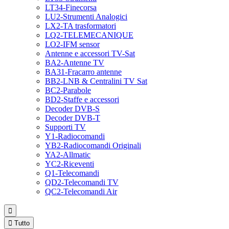
LT34-Finecorsa
LU2-Strumenti Analogici
LX2-TA trasformatori
LQ2-TELEMECANIQUE
LO2-IFM sensor
Antenne e accessori TV-Sat
BA2-Antenne TV
BA31-Fracarro antenne
BB2-LNB & Centralini TV Sat
BC2-Parabole
BD2-Staffe e accessori
Decoder DVB-S
Decoder DVB-T
Supporti TV
Y1-Radiocomandi
YB2-Radiocomandi Originali
YA2-Allmatic
YC2-Riceventi
Q1-Telecomandi
QD2-Telecomandi TV
QC2-Telecomandi Air


Tutto