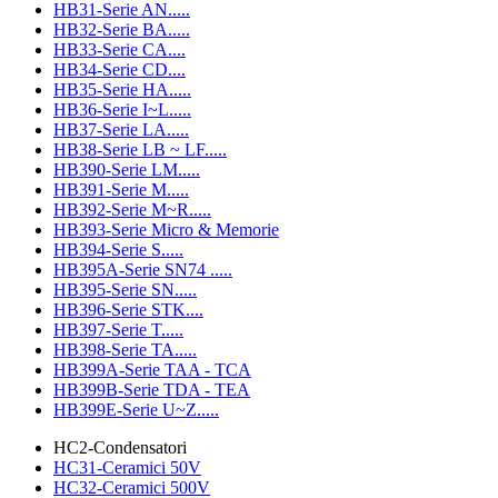
HB31-Serie AN.....
HB32-Serie BA.....
HB33-Serie CA....
HB34-Serie CD....
HB35-Serie HA.....
HB36-Serie I~L.....
HB37-Serie LA.....
HB38-Serie LB ~ LF.....
HB390-Serie LM.....
HB391-Serie M.....
HB392-Serie M~R.....
HB393-Serie Micro & Memorie
HB394-Serie S.....
HB395A-Serie SN74 .....
HB395-Serie SN.....
HB396-Serie STK....
HB397-Serie T.....
HB398-Serie TA.....
HB399A-Serie TAA - TCA
HB399B-Serie TDA - TEA
HB399E-Serie U~Z.....
HC2-Condensatori
HC31-Ceramici 50V
HC32-Ceramici 500V