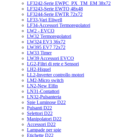
LF3242-Serie EWPC_PX_TM_EM 38x72
LF3243-Serie EWTQ 48x48
LF3244-Serie EWTR 72x72
LF33-Vari Eliwell
LF34-Accessori Termoregolatori
LW2 - EVCO
LW32 Termoregolatori
LW324 EV3 36x72
LW395 EV7 72x72
LW33 Timer
LW39 Accessori EVCO
LG2-Filtri di rete e Sensori
LH2-Hiquel
LL2-Inverter controllo motori
LM2-Micro switch
LN2-New Elfin
LN31-Contattori
LN32-Pulsanteria
Spie Luminose D22
Pulsanti D22
Selettori D22
Manipolatori D22
Accessori D22
Lampade per spie
Etichette D22