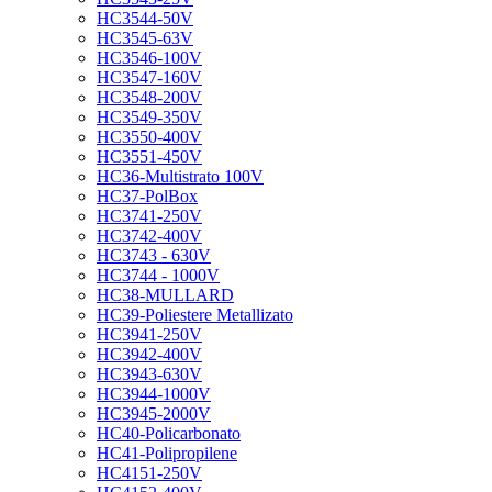
HC3544-50V
HC3545-63V
HC3546-100V
HC3547-160V
HC3548-200V
HC3549-350V
HC3550-400V
HC3551-450V
HC36-Multistrato 100V
HC37-PolBox
HC3741-250V
HC3742-400V
HC3743 - 630V
HC3744 - 1000V
HC38-MULLARD
HC39-Poliestere Metallizato
HC3941-250V
HC3942-400V
HC3943-630V
HC3944-1000V
HC3945-2000V
HC40-Policarbonato
HC41-Polipropilene
HC4151-250V