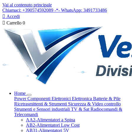
Vai al contenuto principale
Chiamaci: +390574592089 -*- WhatsApp: 3491733486

Accedi

Carrello
0
Home
Power
Componenti Elettronici
Elettronica
Batterie & Pile
Ricetrasmittenti & Strumenti
Sicurezza & Video controllo
Strumenti e Sensori industriali
TV & Sat
Radiocomandi &
Telecomandi
AA2-Alimentatori a Spina
AB2-Alimentatori Low Cost
AB31-Alimentatori 5V