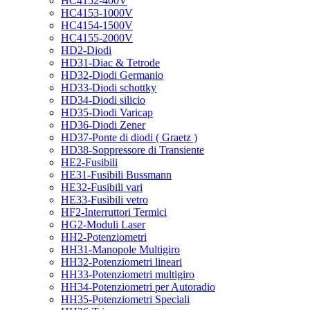
HC4152-400V
HC4153-1000V
HC4154-1500V
HC4155-2000V
HD2-Diodi
HD31-Diac & Tetrode
HD32-Diodi Germanio
HD33-Diodi schottky
HD34-Diodi silicio
HD35-Diodi Varicap
HD36-Diodi Zener
HD37-Ponte di diodi ( Graetz )
HD38-Soppressore di Transiente
HE2-Fusibili
HE31-Fusibili Bussmann
HE32-Fusibili vari
HE33-Fusibili vetro
HF2-Interruttori Termici
HG2-Moduli Laser
HH2-Potenziometri
HH31-Manopole Multigiro
HH32-Potenziometri lineari
HH33-Potenziometri multigiro
HH34-Potenziometri per Autoradio
HH35-Potenziometri Speciali