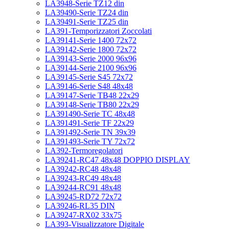
LA3948-Serie TZ12 din
LA39490-Serie TZ24 din
LA39491-Serie TZ25 din
LA391-Temporizzatori Zoccolati
LA39141-Serie 1400 72x72
LA39142-Serie 1800 72x72
LA39143-Serie 2000 96x96
LA39144-Serie 2100 96x96
LA39145-Serie S45 72x72
LA39146-Serie S48 48x48
LA39147-Serie TB48 22x29
LA39148-Serie TB80 22x29
LA391490-Serie TC 48x48
LA391491-Serie TF 22x29
LA391492-Serie TN 39x39
LA391493-Serie TY 72x72
LA392-Termoregolatori
LA39241-RC47 48x48 DOPPIO DISPLAY
LA39242-RC48 48x48
LA39243-RC49 48x48
LA39244-RC91 48x48
LA39245-RD72 72x72
LA39246-RL35 DIN
LA39247-RX02 33x75
LA393-Visualizzatore Digitale