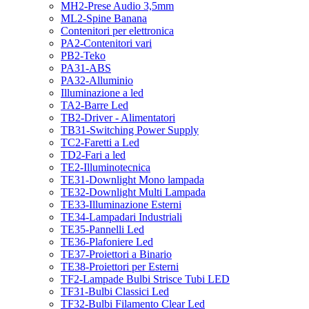
MH2-Prese Audio 3,5mm
ML2-Spine Banana
Contenitori per elettronica
PA2-Contenitori vari
PB2-Teko
PA31-ABS
PA32-Alluminio
Illuminazione a led
TA2-Barre Led
TB2-Driver - Alimentatori
TB31-Switching Power Supply
TC2-Faretti a Led
TD2-Fari a led
TE2-Illuminotecnica
TE31-Downlight Mono lampada
TE32-Downlight Multi Lampada
TE33-Illuminazione Esterni
TE34-Lampadari Industriali
TE35-Pannelli Led
TE36-Plafoniere Led
TE37-Proiettori a Binario
TE38-Proiettori per Esterni
TF2-Lampade Bulbi Strisce Tubi LED
TF31-Bulbi Classici Led
TF32-Bulbi Filamento Clear Led