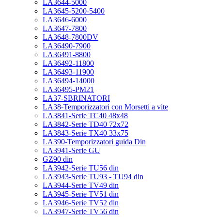
LA3644-5000
LA3645-5200-5400
LA3646-6000
LA3647-7800
LA3648-7800DV
LA36490-7900
LA36491-8800
LA36492-11800
LA36493-11900
LA36494-14000
LA36495-PM21
LA37-SBRINATORI
LA38-Temporizzatori con Morsetti a vite
LA3841-Serie TC40 48x48
LA3842-Serie TD40 72x72
LA3843-Serie TX40 33x75
LA390-Temporizzatori guida Din
LA3941-Serie GU
GZ90 din
LA3942-Serie TU56 din
LA3943-Serie TU93 - TU94 din
LA3944-Serie TV49 din
LA3945-Serie TV51 din
LA3946-Serie TV52 din
LA3947-Serie TV56 din