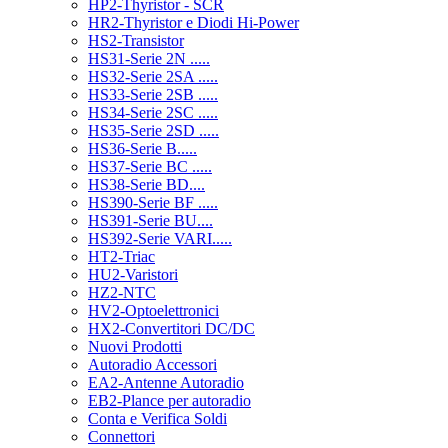
HP2-Thyristor - SCR
HR2-Thyristor e Diodi Hi-Power
HS2-Transistor
HS31-Serie 2N .....
HS32-Serie 2SA .....
HS33-Serie 2SB .....
HS34-Serie 2SC .....
HS35-Serie 2SD .....
HS36-Serie B.....
HS37-Serie BC .....
HS38-Serie BD....
HS390-Serie BF .....
HS391-Serie BU....
HS392-Serie VARI.....
HT2-Triac
HU2-Varistori
HZ2-NTC
HV2-Optoelettronici
HX2-Convertitori DC/DC
Nuovi Prodotti
Autoradio Accessori
EA2-Antenne Autoradio
EB2-Plance per autoradio
Conta e Verifica Soldi
Connettori