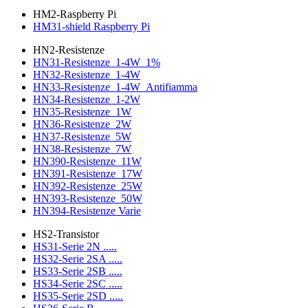
HM2-Raspberry Pi
HM31-shield Raspberry Pi
HN2-Resistenze
HN31-Resistenze_1-4W_1%
HN32-Resistenze_1-4W
HN33-Resistenze_1-4W_Antifiamma
HN34-Resistenze_1-2W
HN35-Resistenze_1W
HN36-Resistenze_2W
HN37-Resistenze_5W
HN38-Resistenze_7W
HN390-Resistenze_11W
HN391-Resistenze_17W
HN392-Resistenze_25W
HN393-Resistenze_50W
HN394-Resistenze Varie
HS2-Transistor
HS31-Serie 2N .....
HS32-Serie 2SA .....
HS33-Serie 2SB .....
HS34-Serie 2SC .....
HS35-Serie 2SD .....