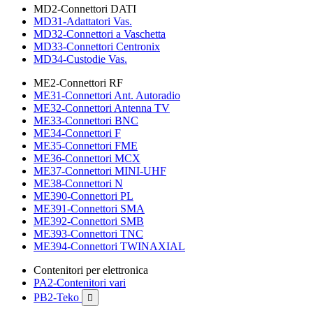
MD2-Connettori DATI
MD31-Adattatori Vas.
MD32-Connettori a Vaschetta
MD33-Connettori Centronix
MD34-Custodie Vas.
ME2-Connettori RF
ME31-Connettori Ant. Autoradio
ME32-Connettori Antenna TV
ME33-Connettori BNC
ME34-Connettori F
ME35-Connettori FME
ME36-Connettori MCX
ME37-Connettori MINI-UHF
ME38-Connettori N
ME390-Connettori PL
ME391-Connettori SMA
ME392-Connettori SMB
ME393-Connettori TNC
ME394-Connettori TWINAXIAL
Contenitori per elettronica
PA2-Contenitori vari
PB2-Teko
