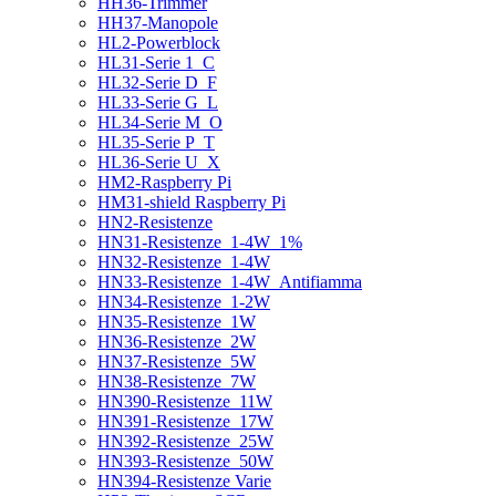
HH36-Trimmer
HH37-Manopole
HL2-Powerblock
HL31-Serie 1_C
HL32-Serie D_F
HL33-Serie G_L
HL34-Serie M_O
HL35-Serie P_T
HL36-Serie U_X
HM2-Raspberry Pi
HM31-shield Raspberry Pi
HN2-Resistenze
HN31-Resistenze_1-4W_1%
HN32-Resistenze_1-4W
HN33-Resistenze_1-4W_Antifiamma
HN34-Resistenze_1-2W
HN35-Resistenze_1W
HN36-Resistenze_2W
HN37-Resistenze_5W
HN38-Resistenze_7W
HN390-Resistenze_11W
HN391-Resistenze_17W
HN392-Resistenze_25W
HN393-Resistenze_50W
HN394-Resistenze Varie