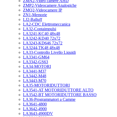
ZMN2-Video camere AHD
ZMP2-Videocamere Analogiche
ZMQ2-Videocamere IP
ZN1-Memorie
LJ2-Balluff
LA2-CDC Elettromeccanica
LA32-Contaimpulsi
LA3241-KC40 48x48
LA3242-KD40 72x72
LA3243-KD646 72x72
LA3244-TK48 48x48
LA33-Controllo Livello Liquidi
LA3341-GM64
LA3342-GS63
LA34-MOTORI
LA3441-M37
LA3442-M48
LA3443-M70
LA35-MOTORIDUTTORI
LA3541-AT MOTORIDUTTORE ALTO
LA3542-BT MOTORIDUTTORE BASSO
LA36-Programmatori a Camme
LA3641-4800
LA3642-4900
LA3643-4900DV