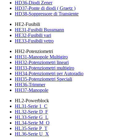
HD36-Diodi Zener
HD37-Ponte di diodi ( Graetz )
HD38-Soppressore di Transiente
HE2-Fusibili
HE31-Fusibili Bussmann
HE32-Fusibili vari
HE33-Fusibili vetro
HH2-Potenziometri
HH31-Manopole Multigiro
HH32-Potenziometri lineari
HH33-Potenziometri multigiro
HH34-Potenziometri per Autoradio
HH35-Potenziometri Speciali
HH36-Trimmer
HH37-Manopole
HL2-Powerblock
HL31-Serie 1_C
HL32-Serie D_F
HL33-Serie G_L
HL34-Serie M_O
HL35-Serie P_T
HL36-Serie U_X