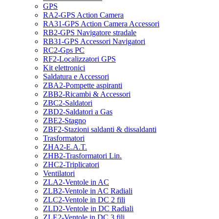
GPS
RA2-GPS Action Camera
RA31-GPS Action Camera Accessori
RB2-GPS Navigatore stradale
RB31-GPS Accessori Navigatori
RC2-Gps PC
RF2-Localizzatori GPS
Kit elettronici
Saldatura e Accessori
ZBA2-Pompette aspiranti
ZBB2-Ricambi & Accessori
ZBC2-Saldatori
ZBD2-Saldatori a Gas
ZBE2-Stagno
ZBF2-Stazioni saldanti & dissaldanti
Trasformatori
ZHA2-E.A.T.
ZHB2-Trasformatori Lin.
ZHC2-Triplicatori
Ventilatori
ZLA2-Ventole in AC
ZLB2-Ventole in AC Radiali
ZLC2-Ventole in DC 2 fili
ZLD2-Ventole in DC Radiali
ZLE2-Ventole in DC 3 fili