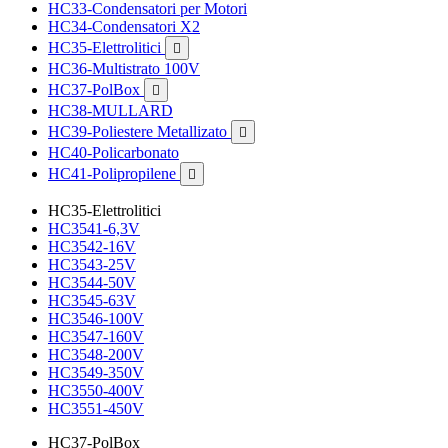
HC33-Condensatori per Motori
HC34-Condensatori X2
HC35-Elettrolitici

HC36-Multistrato 100V
HC37-PolBox

HC38-MULLARD
HC39-Poliestere Metallizato

HC40-Policarbonato
HC41-Polipropilene

HC35-Elettrolitici
HC3541-6,3V
HC3542-16V
HC3543-25V
HC3544-50V
HC3545-63V
HC3546-100V
HC3547-160V
HC3548-200V
HC3549-350V
HC3550-400V
HC3551-450V
HC37-PolBox