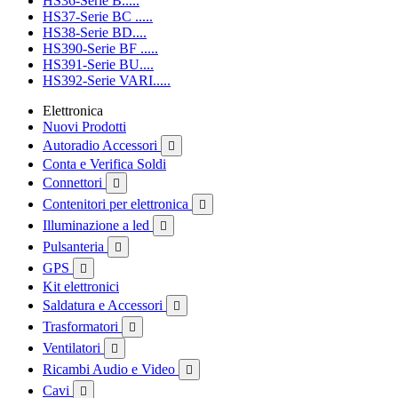
HS36-Serie B.....
HS37-Serie BC .....
HS38-Serie BD....
HS390-Serie BF .....
HS391-Serie BU....
HS392-Serie VARI.....
Elettronica
Nuovi Prodotti
Autoradio Accessori

Conta e Verifica Soldi
Connettori

Contenitori per elettronica

Illuminazione a led

Pulsanteria

GPS

Kit elettronici
Saldatura e Accessori

Trasformatori

Ventilatori

Ricambi Audio e Video

Cavi
