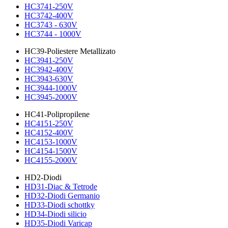
HC3741-250V
HC3742-400V
HC3743 - 630V
HC3744 - 1000V
HC39-Poliestere Metallizato
HC3941-250V
HC3942-400V
HC3943-630V
HC3944-1000V
HC3945-2000V
HC41-Polipropilene
HC4151-250V
HC4152-400V
HC4153-1000V
HC4154-1500V
HC4155-2000V
HD2-Diodi
HD31-Diac & Tetrode
HD32-Diodi Germanio
HD33-Diodi schottky
HD34-Diodi silicio
HD35-Diodi Varicap