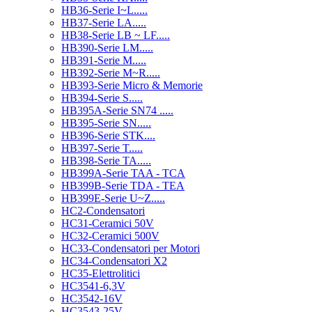
HB36-Serie I~L.....
HB37-Serie LA.....
HB38-Serie LB ~ LF.....
HB390-Serie LM.....
HB391-Serie M.....
HB392-Serie M~R.....
HB393-Serie Micro & Memorie
HB394-Serie S.....
HB395A-Serie SN74 .....
HB395-Serie SN.....
HB396-Serie STK....
HB397-Serie T.....
HB398-Serie TA.....
HB399A-Serie TAA - TCA
HB399B-Serie TDA - TEA
HB399E-Serie U~Z.....
HC2-Condensatori
HC31-Ceramici 50V
HC32-Ceramici 500V
HC33-Condensatori per Motori
HC34-Condensatori X2
HC35-Elettrolitici
HC3541-6,3V
HC3542-16V
HC3543-25V