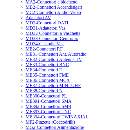
MA2-Connettori a blochetto
MB2-Connettori Accendisigari
MC2-Connettori Audio-Video
Adattatori AV
MD2-Connettori DATI
MD31-Adattatori Vas.
MD32-Connettori a Vaschetta
MD33-Connettori Centronix
MD34-Custodie Vas.
ME2-Connettori RF
ME31-Connettori Ant. Autoradio
ME32-Connettori Antenna TV
ME33-Connettori BNC
ME34-Connettori F
ME35-Connettori FME
ME36-Connettori MCX
ME37-Connettori MINI-UHF
ME38-Connettori N
ME390-Connettori PL
ME391-Connettori SMA
ME392-Connettori SMB
ME393-Connettori TNC
ME394-Connettori TWINAXIAL
MF2-Pinzette (Coccodrilli)
MG2-Connettori Alimentazione