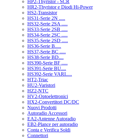
HP2-Thyristor - SCR
HR2-Thyristor e Diodi Hi-Power
HS2-Transistor
HS31-Serie 2N .....
HS32-Serie 2SA .....
HS33-Serie 2SB .....
HS34-Serie 2SC .....
HS35-Serie 2SD .....
HS36-Serie B.....
HS37-Serie BC .....
HS38-Serie BD....
HS390-Serie BF .....
HS391-Serie BU....
HS392-Serie VARI.....
HT2-Triac
HU2-Varistori
HZ2-NTC
HV2-Optoelettronici
HX2-Convertitori DC/DC
Nuovi Prodotti
Autoradio Accessori
EA2-Antenne Autoradio
EB2-Plance per autoradio
Conta e Verifica Soldi
Connettori