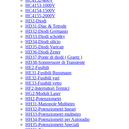
HC4152-400V
HC4153-1000V
HC4154-1500V
HC4155-2000V
HD2-Diodi
HD31-Diac & Tetrode
HD32-Diodi Germanio
HD33-Diodi schottky
HD34-Diodi silicio
HD35-Diodi Varicap
HD36-Diodi Zener
HD37-Ponte di diodi ( Graetz )
HD38-Soppressore di Transiente
HE2-Fusibili
HE31-Fusibili Bussmann
HE32-Fusibili vari
HE33-Fusibili vetro
HF2-Interruttori Termici
HG2-Moduli Laser
HH2-Potenziometri
HH31-Manopole Multigiro
HH32-Potenziometri lineari
HH33-Potenziometri multigiro
HH34-Potenziometri per Autoradio
HH35-Potenziometri Speciali