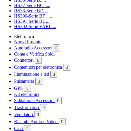
HS36-Serie B.....
HS37-Serie BC .....
HS38-Serie BD....
HS390-Serie BF .....
HS391-Serie BU....
HS392-Serie VARI.....
Elettronica
Nuovi Prodotti
Autoradio Accessori

Conta e Verifica Soldi
Connettori

Contenitori per elettronica

Illuminazione a led

Pulsanteria

GPS

Kit elettronici
Saldatura e Accessori

Trasformatori

Ventilatori

Ricambi Audio e Video

Cavi
