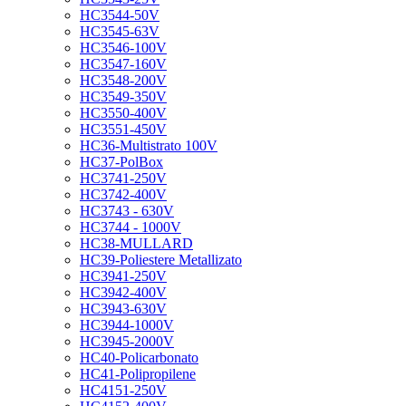
HC3544-50V
HC3545-63V
HC3546-100V
HC3547-160V
HC3548-200V
HC3549-350V
HC3550-400V
HC3551-450V
HC36-Multistrato 100V
HC37-PolBox
HC3741-250V
HC3742-400V
HC3743 - 630V
HC3744 - 1000V
HC38-MULLARD
HC39-Poliestere Metallizato
HC3941-250V
HC3942-400V
HC3943-630V
HC3944-1000V
HC3945-2000V
HC40-Policarbonato
HC41-Polipropilene
HC4151-250V