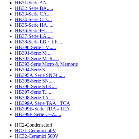
HB31-Serie AN.....
HB32-Serie BA.....
HB33-Serie CA....
HB34-Serie CD....
HB35-Serie HA.....
HB36-Serie I~L.....
HB37-Serie LA.....
HB38-Serie LB ~ LF.....
HB390-Serie LM.....
HB391-Serie M.....
HB392-Serie M~R.....
HB393-Serie Micro & Memorie
HB394-Serie S.....
HB395A-Serie SN74 .....
HB395-Serie SN.....
HB396-Serie STK....
HB397-Serie T.....
HB398-Serie TA.....
HB399A-Serie TAA - TCA
HB399B-Serie TDA - TEA
HB399E-Serie U~Z.....
HC2-Condensatori
HC31-Ceramici 50V
HC32-Ceramici 500V