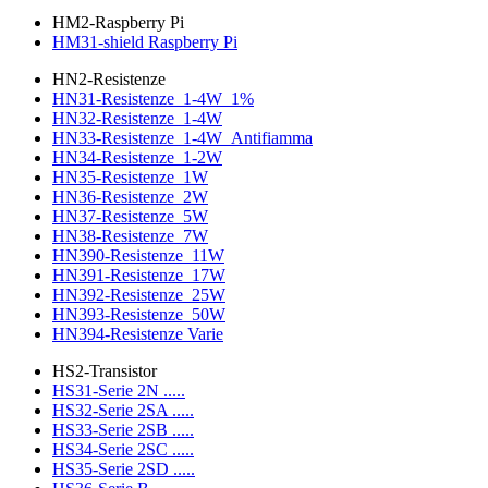
HM2-Raspberry Pi
HM31-shield Raspberry Pi
HN2-Resistenze
HN31-Resistenze_1-4W_1%
HN32-Resistenze_1-4W
HN33-Resistenze_1-4W_Antifiamma
HN34-Resistenze_1-2W
HN35-Resistenze_1W
HN36-Resistenze_2W
HN37-Resistenze_5W
HN38-Resistenze_7W
HN390-Resistenze_11W
HN391-Resistenze_17W
HN392-Resistenze_25W
HN393-Resistenze_50W
HN394-Resistenze Varie
HS2-Transistor
HS31-Serie 2N .....
HS32-Serie 2SA .....
HS33-Serie 2SB .....
HS34-Serie 2SC .....
HS35-Serie 2SD .....