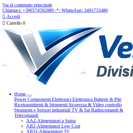
Vai al contenuto principale
Chiamaci: +390574592089 -*- WhatsApp: 3491733486

Accedi

Carrello
0
Home
Power
Componenti Elettronici
Elettronica
Batterie & Pile
Ricetrasmittenti & Strumenti
Sicurezza & Video controllo
Strumenti e Sensori industriali
TV & Sat
Radiocomandi &
Telecomandi
AA2-Alimentatori a Spina
AB2-Alimentatori Low Cost
AB31-Alimentatori 5V