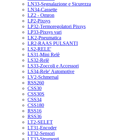
LN33-Segnalazione e Sicurezza
LN34-Cassette
LZ2 - Omron
LP2-Pixsys
LP32-Termoregolatori Pixsys
LP33-Pixsys vari
LK2-Pneumatica
LR2-RAAS PULSANTI
LS2-RELE'
LS31-Mini Relè
LS32-Relè
LS33-Zoccoli e Accessori
LS34-Rele' Automotive
LV2-Schmersal
RSS260
CSS30
CSS30S
CSS34
CSS180
RSS16
RSS36
LT2-SELET
LT31-Encoder
LT32-Sensori
LT33-Strumenti