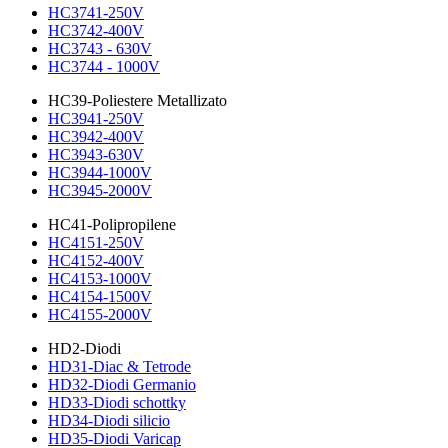
HC3741-250V
HC3742-400V
HC3743 - 630V
HC3744 - 1000V
HC39-Poliestere Metallizato
HC3941-250V
HC3942-400V
HC3943-630V
HC3944-1000V
HC3945-2000V
HC41-Polipropilene
HC4151-250V
HC4152-400V
HC4153-1000V
HC4154-1500V
HC4155-2000V
HD2-Diodi
HD31-Diac & Tetrode
HD32-Diodi Germanio
HD33-Diodi schottky
HD34-Diodi silicio
HD35-Diodi Varicap