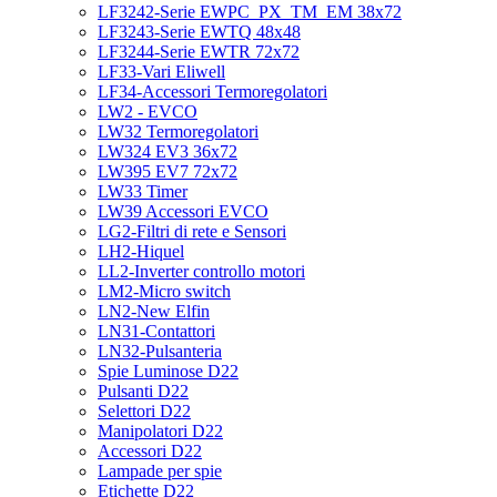
LF3242-Serie EWPC_PX_TM_EM 38x72
LF3243-Serie EWTQ 48x48
LF3244-Serie EWTR 72x72
LF33-Vari Eliwell
LF34-Accessori Termoregolatori
LW2 - EVCO
LW32 Termoregolatori
LW324 EV3 36x72
LW395 EV7 72x72
LW33 Timer
LW39 Accessori EVCO
LG2-Filtri di rete e Sensori
LH2-Hiquel
LL2-Inverter controllo motori
LM2-Micro switch
LN2-New Elfin
LN31-Contattori
LN32-Pulsanteria
Spie Luminose D22
Pulsanti D22
Selettori D22
Manipolatori D22
Accessori D22
Lampade per spie
Etichette D22