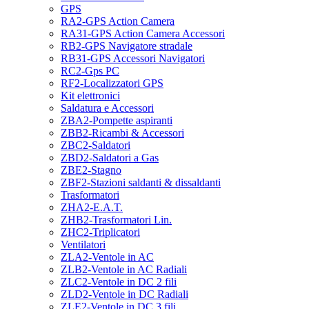
GPS
RA2-GPS Action Camera
RA31-GPS Action Camera Accessori
RB2-GPS Navigatore stradale
RB31-GPS Accessori Navigatori
RC2-Gps PC
RF2-Localizzatori GPS
Kit elettronici
Saldatura e Accessori
ZBA2-Pompette aspiranti
ZBB2-Ricambi & Accessori
ZBC2-Saldatori
ZBD2-Saldatori a Gas
ZBE2-Stagno
ZBF2-Stazioni saldanti & dissaldanti
Trasformatori
ZHA2-E.A.T.
ZHB2-Trasformatori Lin.
ZHC2-Triplicatori
Ventilatori
ZLA2-Ventole in AC
ZLB2-Ventole in AC Radiali
ZLC2-Ventole in DC 2 fili
ZLD2-Ventole in DC Radiali
ZLE2-Ventole in DC 3 fili