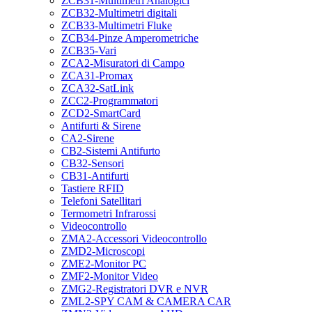
ZCB31-Multimetri Analogici
ZCB32-Multimetri digitali
ZCB33-Multimetri Fluke
ZCB34-Pinze Amperometriche
ZCB35-Vari
ZCA2-Misuratori di Campo
ZCA31-Promax
ZCA32-SatLink
ZCC2-Programmatori
ZCD2-SmartCard
Antifurti & Sirene
CA2-Sirene
CB2-Sistemi Antifurto
CB32-Sensori
CB31-Antifurti
Tastiere RFID
Telefoni Satellitari
Termometri Infrarossi
Videocontrollo
ZMA2-Accessori Videocontrollo
ZMD2-Microscopi
ZME2-Monitor PC
ZMF2-Monitor Video
ZMG2-Registratori DVR e NVR
ZML2-SPY CAM & CAMERA CAR