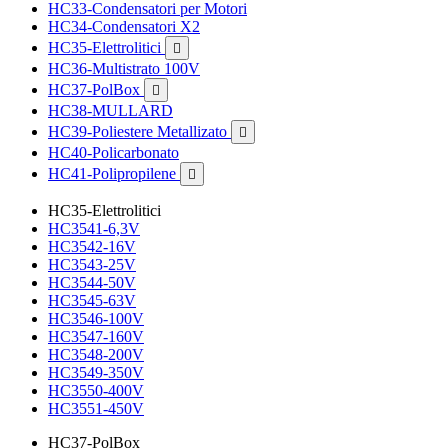
HC33-Condensatori per Motori
HC34-Condensatori X2
HC35-Elettrolitici

HC36-Multistrato 100V
HC37-PolBox

HC38-MULLARD
HC39-Poliestere Metallizato

HC40-Policarbonato
HC41-Polipropilene

HC35-Elettrolitici
HC3541-6,3V
HC3542-16V
HC3543-25V
HC3544-50V
HC3545-63V
HC3546-100V
HC3547-160V
HC3548-200V
HC3549-350V
HC3550-400V
HC3551-450V
HC37-PolBox