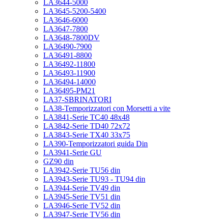
LA3644-5000
LA3645-5200-5400
LA3646-6000
LA3647-7800
LA3648-7800DV
LA36490-7900
LA36491-8800
LA36492-11800
LA36493-11900
LA36494-14000
LA36495-PM21
LA37-SBRINATORI
LA38-Temporizzatori con Morsetti a vite
LA3841-Serie TC40 48x48
LA3842-Serie TD40 72x72
LA3843-Serie TX40 33x75
LA390-Temporizzatori guida Din
LA3941-Serie GU
GZ90 din
LA3942-Serie TU56 din
LA3943-Serie TU93 - TU94 din
LA3944-Serie TV49 din
LA3945-Serie TV51 din
LA3946-Serie TV52 din
LA3947-Serie TV56 din