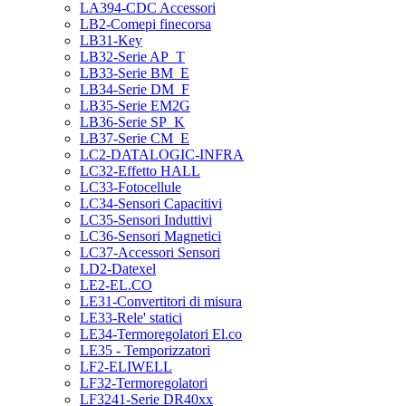
LA394-CDC Accessori
LB2-Comepi finecorsa
LB31-Key
LB32-Serie AP_T
LB33-Serie BM_E
LB34-Serie DM_F
LB35-Serie EM2G
LB36-Serie SP_K
LB37-Serie CM_E
LC2-DATALOGIC-INFRA
LC32-Effetto HALL
LC33-Fotocellule
LC34-Sensori Capacitivi
LC35-Sensori Induttivi
LC36-Sensori Magnetici
LC37-Accessori Sensori
LD2-Datexel
LE2-EL.CO
LE31-Convertitori di misura
LE33-Rele' statici
LE34-Termoregolatori El.co
LE35 - Temporizzatori
LF2-ELIWELL
LF32-Termoregolatori
LF3241-Serie DR40xx