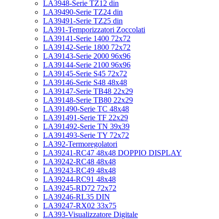
LA3948-Serie TZ12 din
LA39490-Serie TZ24 din
LA39491-Serie TZ25 din
LA391-Temporizzatori Zoccolati
LA39141-Serie 1400 72x72
LA39142-Serie 1800 72x72
LA39143-Serie 2000 96x96
LA39144-Serie 2100 96x96
LA39145-Serie S45 72x72
LA39146-Serie S48 48x48
LA39147-Serie TB48 22x29
LA39148-Serie TB80 22x29
LA391490-Serie TC 48x48
LA391491-Serie TF 22x29
LA391492-Serie TN 39x39
LA391493-Serie TY 72x72
LA392-Termoregolatori
LA39241-RC47 48x48 DOPPIO DISPLAY
LA39242-RC48 48x48
LA39243-RC49 48x48
LA39244-RC91 48x48
LA39245-RD72 72x72
LA39246-RL35 DIN
LA39247-RX02 33x75
LA393-Visualizzatore Digitale