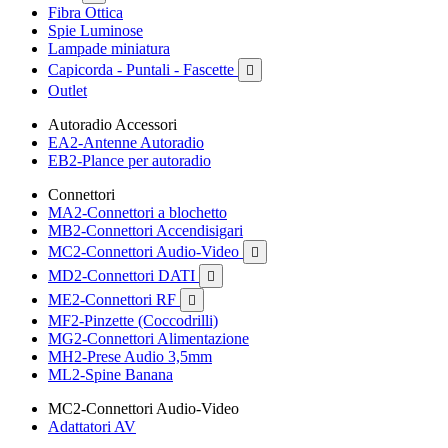
Fibra Ottica
Spie Luminose
Lampade miniatura
Capicorda - Puntali - Fascette

Outlet
Autoradio Accessori
EA2-Antenne Autoradio
EB2-Plance per autoradio
Connettori
MA2-Connettori a blochetto
MB2-Connettori Accendisigari
MC2-Connettori Audio-Video

MD2-Connettori DATI

ME2-Connettori RF

MF2-Pinzette (Coccodrilli)
MG2-Connettori Alimentazione
MH2-Prese Audio 3,5mm
ML2-Spine Banana
MC2-Connettori Audio-Video
Adattatori AV