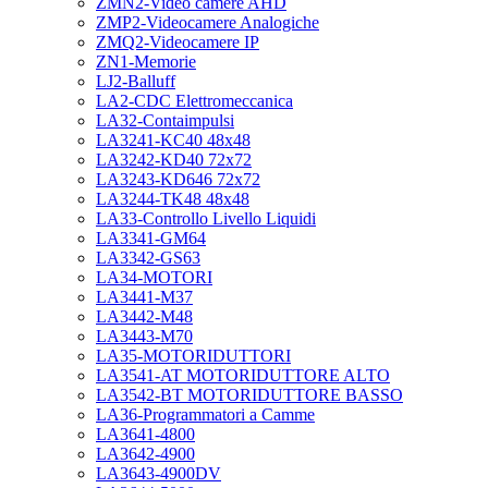
ZMN2-Video camere AHD
ZMP2-Videocamere Analogiche
ZMQ2-Videocamere IP
ZN1-Memorie
LJ2-Balluff
LA2-CDC Elettromeccanica
LA32-Contaimpulsi
LA3241-KC40 48x48
LA3242-KD40 72x72
LA3243-KD646 72x72
LA3244-TK48 48x48
LA33-Controllo Livello Liquidi
LA3341-GM64
LA3342-GS63
LA34-MOTORI
LA3441-M37
LA3442-M48
LA3443-M70
LA35-MOTORIDUTTORI
LA3541-AT MOTORIDUTTORE ALTO
LA3542-BT MOTORIDUTTORE BASSO
LA36-Programmatori a Camme
LA3641-4800
LA3642-4900
LA3643-4900DV