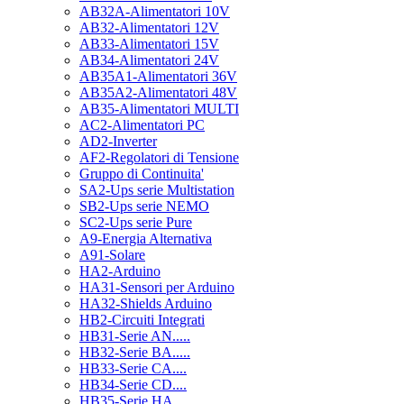
AB32A-Alimentatori 10V
AB32-Alimentatori 12V
AB33-Alimentatori 15V
AB34-Alimentatori 24V
AB35A1-Alimentatori 36V
AB35A2-Alimentatori 48V
AB35-Alimentatori MULTI
AC2-Alimentatori PC
AD2-Inverter
AF2-Regolatori di Tensione
Gruppo di Continuita'
SA2-Ups serie Multistation
SB2-Ups serie NEMO
SC2-Ups serie Pure
A9-Energia Alternativa
A91-Solare
HA2-Arduino
HA31-Sensori per Arduino
HA32-Shields Arduino
HB2-Circuiti Integrati
HB31-Serie AN.....
HB32-Serie BA.....
HB33-Serie CA....
HB34-Serie CD....
HB35-Serie HA.....