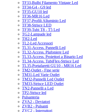
TF33-Bulbi Filamento Vintage Led
TF34-G4 - G9 led
TF35-GU10 led
TF36-MR16 Led
TF37-Profili Alluminio Led
TF38-Strisce LED
TF39-Tubi T8 - T5 Led
TG2-Lampade led
TH2-Led
TL2-Led Accessori
TL31-Access. Pannelli Led
TL32-Access. Plafoniere Led
TL33-Access. Proiettori a Binario Led
TL34-Access. TubiFlex-Strisce Led
TL35-Portafaretti GU10 - MR16 Led
TM2-Outlet - Fine serie
TM31-Led Varie Outlet
TM32-Pannelli Led Outlet
TM33-Strisce LED Outlet
TN2-Pannelli a Led
TP2-Strisce led
Pulsanteria
ZVA2 - Deviatori
ZVB2 - Pulsanti
ZVC2 - Interruttori