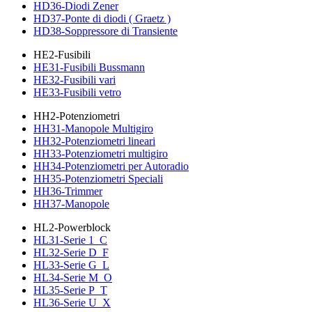
HD36-Diodi Zener
HD37-Ponte di diodi ( Graetz )
HD38-Soppressore di Transiente
HE2-Fusibili
HE31-Fusibili Bussmann
HE32-Fusibili vari
HE33-Fusibili vetro
HH2-Potenziometri
HH31-Manopole Multigiro
HH32-Potenziometri lineari
HH33-Potenziometri multigiro
HH34-Potenziometri per Autoradio
HH35-Potenziometri Speciali
HH36-Trimmer
HH37-Manopole
HL2-Powerblock
HL31-Serie 1_C
HL32-Serie D_F
HL33-Serie G_L
HL34-Serie M_O
HL35-Serie P_T
HL36-Serie U_X