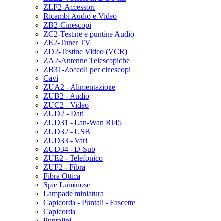
ZLF2-Accessori
Ricambi Audio e Video
ZB2-Cinescopi
ZC2-Testine e puntine Audio
ZE2-Tuner TV
ZD2-Testine Video (VCR)
ZA2-Antenne Telescopiche
ZB31-Zoccoli per cinescopi
Cavi
ZUA2 - Alimentazione
ZUB2 - Audio
ZUC2 - Video
ZUD2 - Dati
ZUD31 - Lan-Wan RJ45
ZUD32 - USB
ZUD33 - Vari
ZUD34 - D-Sub
ZUE2 - Telefonico
ZUF2 - Fibra
Fibra Ottica
Spie Luminose
Lampade miniatura
Capicorda - Puntali - Fascette
Capicorda
Puntalini