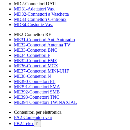
MD2-Connettori DATI
MD31-Adattatori Vas.
MD32-Connettori a Vaschetta
MD33-Connettori Centronix
MD34-Custodie Vas.
ME2-Connettori RF
ME31-Connettori Ant. Autoradio
ME32-Connettori Antenna TV
ME33-Connettori BNC
ME34-Connettori F
ME35-Connettori FME
ME36-Connettori MCX
ME37-Connettori MINI-UHF
ME38-Connettori N
ME390-Connettori PL
ME391-Connettori SMA
ME392-Connettori SMB
ME393-Connettori TNC
ME394-Connettori TWINAXIAL
Contenitori per elettronica
PA2-Contenitori vari
PB2-Teko
