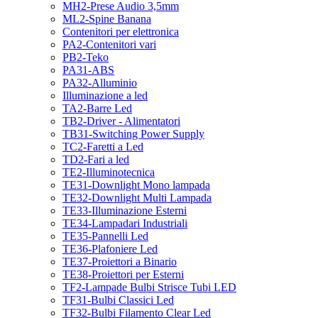
MH2-Prese Audio 3,5mm
ML2-Spine Banana
Contenitori per elettronica
PA2-Contenitori vari
PB2-Teko
PA31-ABS
PA32-Alluminio
Illuminazione a led
TA2-Barre Led
TB2-Driver - Alimentatori
TB31-Switching Power Supply
TC2-Faretti a Led
TD2-Fari a led
TE2-Illuminotecnica
TE31-Downlight Mono lampada
TE32-Downlight Multi Lampada
TE33-Illuminazione Esterni
TE34-Lampadari Industriali
TE35-Pannelli Led
TE36-Plafoniere Led
TE37-Proiettori a Binario
TE38-Proiettori per Esterni
TF2-Lampade Bulbi Strisce Tubi LED
TF31-Bulbi Classici Led
TF32-Bulbi Filamento Clear Led