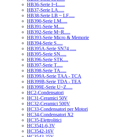
HB36-Serie I~L.....
HB37-Serie LA.....
HB38-Serie LB ~ LF.....
HB390-Serie LM.....
HB391-Serie M.....
HB392-Serie M~R.....
HB393-Serie Micro & Memorie
HB394-Serie S.....
HB395A-Serie SN74 .....
HB395-Serie SN.....
HB396-Serie STK....
HB397-Serie T.....
HB398-Serie TA.....
HB399A-Serie TAA - TCA
HB399B-Serie TDA - TEA
HB399E-Serie U~Z.....
HC2-Condensatori
HC31-Ceramici 50V
HC32-Ceramici 500V
HC33-Condensatori per Motori
HC34-Condensatori X2
HC35-Elettrolitici
HC3541-6,3V
HC3542-16V
HC3543-25V