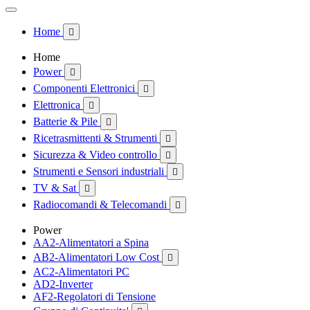
Home

Home
Power

Componenti Elettronici

Elettronica

Batterie & Pile

Ricetrasmittenti & Strumenti

Sicurezza & Video controllo

Strumenti e Sensori industriali

TV & Sat

Radiocomandi & Telecomandi

Power
AA2-Alimentatori a Spina
AB2-Alimentatori Low Cost

AC2-Alimentatori PC
AD2-Inverter
AF2-Regolatori di Tensione