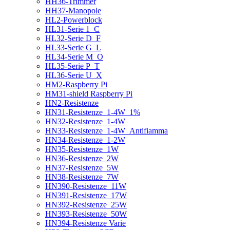
HH36-Trimmer
HH37-Manopole
HL2-Powerblock
HL31-Serie 1_C
HL32-Serie D_F
HL33-Serie G_L
HL34-Serie M_O
HL35-Serie P_T
HL36-Serie U_X
HM2-Raspberry Pi
HM31-shield Raspberry Pi
HN2-Resistenze
HN31-Resistenze_1-4W_1%
HN32-Resistenze_1-4W
HN33-Resistenze_1-4W_Antifiamma
HN34-Resistenze_1-2W
HN35-Resistenze_1W
HN36-Resistenze_2W
HN37-Resistenze_5W
HN38-Resistenze_7W
HN390-Resistenze_11W
HN391-Resistenze_17W
HN392-Resistenze_25W
HN393-Resistenze_50W
HN394-Resistenze Varie