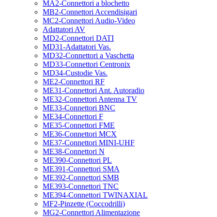
MA2-Connettori a blochetto
MB2-Connettori Accendisigari
MC2-Connettori Audio-Video
Adattatori AV
MD2-Connettori DATI
MD31-Adattatori Vas.
MD32-Connettori a Vaschetta
MD33-Connettori Centronix
MD34-Custodie Vas.
ME2-Connettori RF
ME31-Connettori Ant. Autoradio
ME32-Connettori Antenna TV
ME33-Connettori BNC
ME34-Connettori F
ME35-Connettori FME
ME36-Connettori MCX
ME37-Connettori MINI-UHF
ME38-Connettori N
ME390-Connettori PL
ME391-Connettori SMA
ME392-Connettori SMB
ME393-Connettori TNC
ME394-Connettori TWINAXIAL
MF2-Pinzette (Coccodrilli)
MG2-Connettori Alimentazione