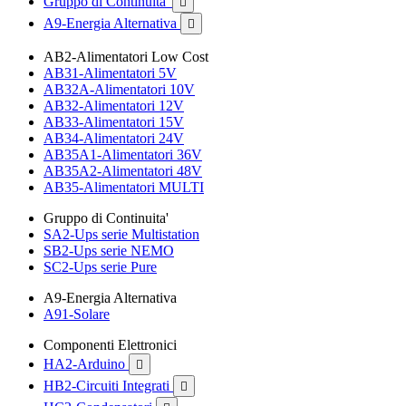
Gruppo di Continuita'

A9-Energia Alternativa

AB2-Alimentatori Low Cost
AB31-Alimentatori 5V
AB32A-Alimentatori 10V
AB32-Alimentatori 12V
AB33-Alimentatori 15V
AB34-Alimentatori 24V
AB35A1-Alimentatori 36V
AB35A2-Alimentatori 48V
AB35-Alimentatori MULTI
Gruppo di Continuita'
SA2-Ups serie Multistation
SB2-Ups serie NEMO
SC2-Ups serie Pure
A9-Energia Alternativa
A91-Solare
Componenti Elettronici
HA2-Arduino

HB2-Circuiti Integrati
