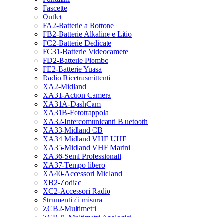
Fascette
Outlet
FA2-Batterie a Bottone
FB2-Batterie Alkaline e Litio
FC2-Batterie Dedicate
FC31-Batterie Videocamere
FD2-Batterie Piombo
FE2-Batterie Yuasa
Radio Ricetrasmittenti
XA2-Midland
XA31-Action Camera
XA31A-DashCam
XA31B-Fototrappola
XA32-Intercomunicanti Bluetooth
XA33-Midland CB
XA34-Midland VHF-UHF
XA35-Midland VHF Marini
XA36-Semi Professionali
XA37-Tempo libero
XA40-Accessori Midland
XB2-Zodiac
XC2-Accessori Radio
Strumenti di misura
ZCB2-Multimetri