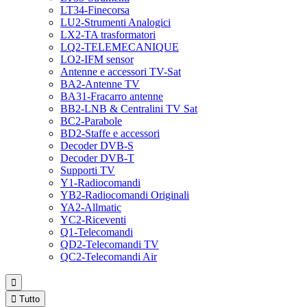
LT34-Finecorsa
LU2-Strumenti Analogici
LX2-TA trasformatori
LQ2-TELEMECANIQUE
LO2-IFM sensor
Antenne e accessori TV-Sat
BA2-Antenne TV
BA31-Fracarro antenne
BB2-LNB & Centralini TV Sat
BC2-Parabole
BD2-Staffe e accessori
Decoder DVB-S
Decoder DVB-T
Supporti TV
Y1-Radiocomandi
YB2-Radiocomandi Originali
YA2-Allmatic
YC2-Riceventi
Q1-Telecomandi
QD2-Telecomandi TV
QC2-Telecomandi Air


Tutto