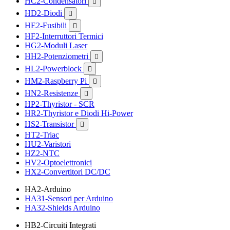
HC2-Condensatori

HD2-Diodi

HE2-Fusibili

HF2-Interruttori Termici
HG2-Moduli Laser
HH2-Potenziometri

HL2-Powerblock

HM2-Raspberry Pi

HN2-Resistenze

HP2-Thyristor - SCR
HR2-Thyristor e Diodi Hi-Power
HS2-Transistor

HT2-Triac
HU2-Varistori
HZ2-NTC
HV2-Optoelettronici
HX2-Convertitori DC/DC
HA2-Arduino
HA31-Sensori per Arduino
HA32-Shields Arduino
HB2-Circuiti Integrati