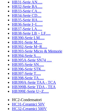
HB31-Serie AN.....
HB32-Serie BA.....
HB33-Serie CA....
HB34-Serie CD....
HB35-Serie HA.....
HB36-Serie I~L.....
HB37-Serie LA.....
HB38-Serie LB ~ LF.....
HB390-Serie LM.....
HB391-Serie M.....
HB392-Serie M~R.....
HB393-Serie Micro & Memorie
HB394-Serie S.....
HB395A-Serie SN74 .....
HB395-Serie SN.....
HB396-Serie STK....
HB397-Serie T.....
HB398-Serie TA.....
HB399A-Serie TAA - TCA
HB399B-Serie TDA - TEA
HB399E-Serie U~Z.....
HC2-Condensatori
HC31-Ceramici 50V
HC32-Ceramici 500V