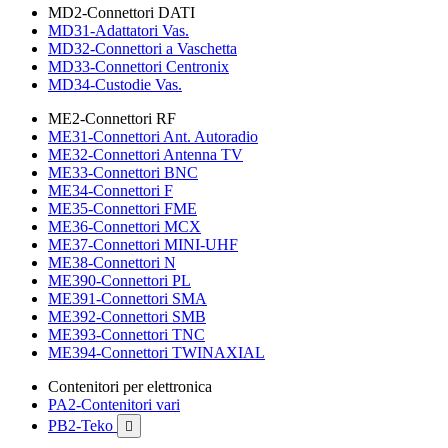
MD2-Connettori DATI
MD31-Adattatori Vas.
MD32-Connettori a Vaschetta
MD33-Connettori Centronix
MD34-Custodie Vas.
ME2-Connettori RF
ME31-Connettori Ant. Autoradio
ME32-Connettori Antenna TV
ME33-Connettori BNC
ME34-Connettori F
ME35-Connettori FME
ME36-Connettori MCX
ME37-Connettori MINI-UHF
ME38-Connettori N
ME390-Connettori PL
ME391-Connettori SMA
ME392-Connettori SMB
ME393-Connettori TNC
ME394-Connettori TWINAXIAL
Contenitori per elettronica
PA2-Contenitori vari
PB2-Teko
