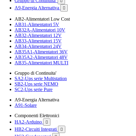
Gruppo di Continuita'

A9-Energia Alternativa

AB2-Alimentatori Low Cost
AB31-Alimentatori 5V
AB32A-Alimentatori 10V
AB32-Alimentatori 12V
AB33-Alimentatori 15V
AB34-Alimentatori 24V
AB35A1-Alimentatori 36V
AB35A2-Alimentatori 48V
AB35-Alimentatori MULTI
Gruppo di Continuita'
SA2-Ups serie Multistation
SB2-Ups serie NEMO
SC2-Ups serie Pure
A9-Energia Alternativa
A91-Solare
Componenti Elettronici
HA2-Arduino

HB2-Circuiti Integrati
