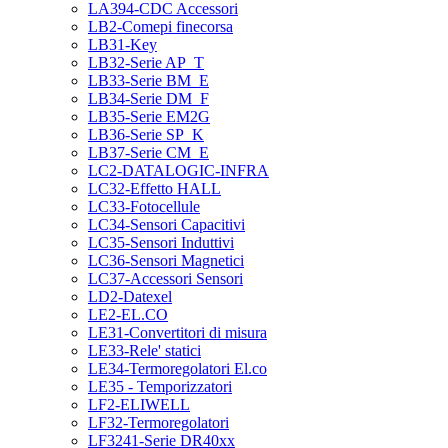
LA394-CDC Accessori
LB2-Comepi finecorsa
LB31-Key
LB32-Serie AP_T
LB33-Serie BM_E
LB34-Serie DM_F
LB35-Serie EM2G
LB36-Serie SP_K
LB37-Serie CM_E
LC2-DATALOGIC-INFRA
LC32-Effetto HALL
LC33-Fotocellule
LC34-Sensori Capacitivi
LC35-Sensori Induttivi
LC36-Sensori Magnetici
LC37-Accessori Sensori
LD2-Datexel
LE2-EL.CO
LE31-Convertitori di misura
LE33-Rele' statici
LE34-Termoregolatori El.co
LE35 - Temporizzatori
LF2-ELIWELL
LF32-Termoregolatori
LF3241-Serie DR40xx