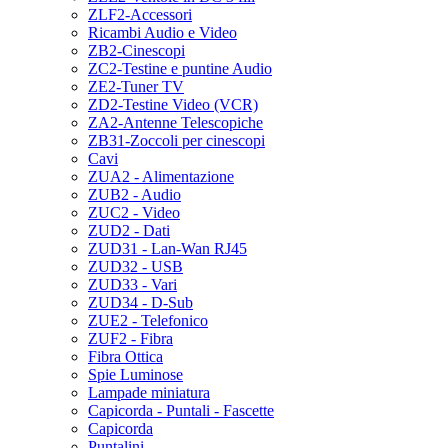
ZLF2-Accessori
Ricambi Audio e Video
ZB2-Cinescopi
ZC2-Testine e puntine Audio
ZE2-Tuner TV
ZD2-Testine Video (VCR)
ZA2-Antenne Telescopiche
ZB31-Zoccoli per cinescopi
Cavi
ZUA2 - Alimentazione
ZUB2 - Audio
ZUC2 - Video
ZUD2 - Dati
ZUD31 - Lan-Wan RJ45
ZUD32 - USB
ZUD33 - Vari
ZUD34 - D-Sub
ZUE2 - Telefonico
ZUF2 - Fibra
Fibra Ottica
Spie Luminose
Lampade miniatura
Capicorda - Puntali - Fascette
Capicorda
Puntalini