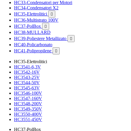
HC33-Condensatori per Motori
HC34-Condensatori X2
HC35-Elettrolitici

HC36-Multistrato 100V
HC37-PolBox

HC38-MULLARD
HC39-Poliestere Metallizato

HC40-Policarbonato
HC41-Polipropilene

HC35-Elettrolitici
HC3541-6,3V
HC3542-16V
HC3543-25V
HC3544-50V
HC3545-63V
HC3546-100V
HC3547-160V
HC3548-200V
HC3549-350V
HC3550-400V
HC3551-450V
HC37-PolBox