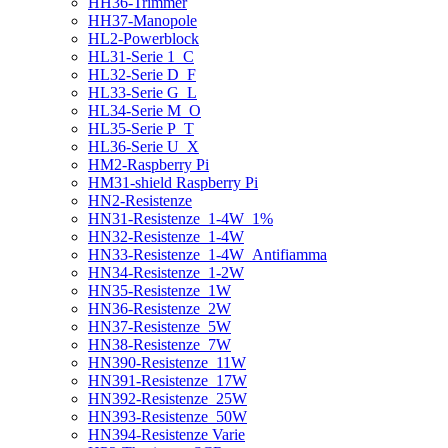
HH36-Trimmer
HH37-Manopole
HL2-Powerblock
HL31-Serie 1_C
HL32-Serie D_F
HL33-Serie G_L
HL34-Serie M_O
HL35-Serie P_T
HL36-Serie U_X
HM2-Raspberry Pi
HM31-shield Raspberry Pi
HN2-Resistenze
HN31-Resistenze_1-4W_1%
HN32-Resistenze_1-4W
HN33-Resistenze_1-4W_Antifiamma
HN34-Resistenze_1-2W
HN35-Resistenze_1W
HN36-Resistenze_2W
HN37-Resistenze_5W
HN38-Resistenze_7W
HN390-Resistenze_11W
HN391-Resistenze_17W
HN392-Resistenze_25W
HN393-Resistenze_50W
HN394-Resistenze Varie