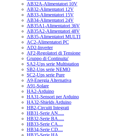
AB32A-Alimentatori 10V
AB32-Alimentatori 12V
AB33-Alimentatori 15V
AB34-Alimentatori 24V
AB35A1-Alimentatori 36V
AB35A2-Alimentatori 48V
AB35-Alimentatori MULTI
AC2-Alimentatori PC
AD2-Inverter
AF2-Regolatori di Tensione
Gruppo di Continuita'
SA2-Ups serie Multistation
SB2-Ups serie NEMO
SC2-Ups serie Pure
A9-Energia Alternativa
A91-Solare
HA2-Arduino
HA31-Sensori per Arduino
HA32-Shields Arduino
HB2-Circuiti Integrati
HB31-Serie AN.....
HB32-Serie BA.....
HB33-Serie CA....
HB34-Serie CD....
HB35-Serie HA.....