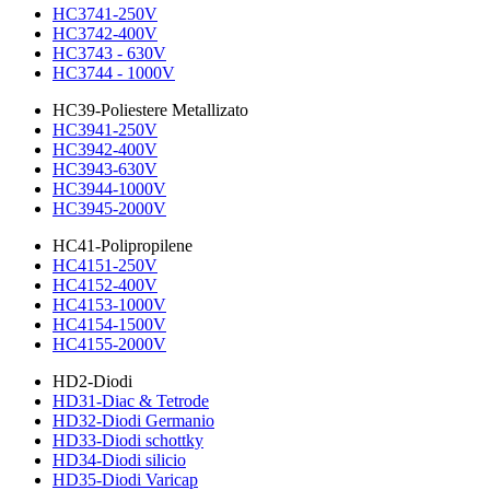
HC3741-250V
HC3742-400V
HC3743 - 630V
HC3744 - 1000V
HC39-Poliestere Metallizato
HC3941-250V
HC3942-400V
HC3943-630V
HC3944-1000V
HC3945-2000V
HC41-Polipropilene
HC4151-250V
HC4152-400V
HC4153-1000V
HC4154-1500V
HC4155-2000V
HD2-Diodi
HD31-Diac & Tetrode
HD32-Diodi Germanio
HD33-Diodi schottky
HD34-Diodi silicio
HD35-Diodi Varicap