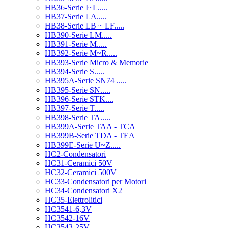
HB36-Serie I~L.....
HB37-Serie LA.....
HB38-Serie LB ~ LF.....
HB390-Serie LM.....
HB391-Serie M.....
HB392-Serie M~R.....
HB393-Serie Micro & Memorie
HB394-Serie S.....
HB395A-Serie SN74 .....
HB395-Serie SN.....
HB396-Serie STK....
HB397-Serie T.....
HB398-Serie TA.....
HB399A-Serie TAA - TCA
HB399B-Serie TDA - TEA
HB399E-Serie U~Z.....
HC2-Condensatori
HC31-Ceramici 50V
HC32-Ceramici 500V
HC33-Condensatori per Motori
HC34-Condensatori X2
HC35-Elettrolitici
HC3541-6,3V
HC3542-16V
HC3543-25V