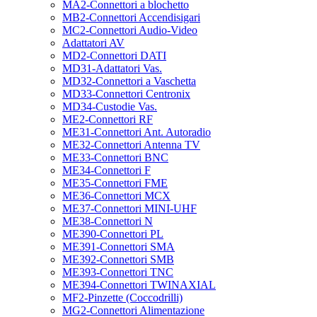
MA2-Connettori a blochetto
MB2-Connettori Accendisigari
MC2-Connettori Audio-Video
Adattatori AV
MD2-Connettori DATI
MD31-Adattatori Vas.
MD32-Connettori a Vaschetta
MD33-Connettori Centronix
MD34-Custodie Vas.
ME2-Connettori RF
ME31-Connettori Ant. Autoradio
ME32-Connettori Antenna TV
ME33-Connettori BNC
ME34-Connettori F
ME35-Connettori FME
ME36-Connettori MCX
ME37-Connettori MINI-UHF
ME38-Connettori N
ME390-Connettori PL
ME391-Connettori SMA
ME392-Connettori SMB
ME393-Connettori TNC
ME394-Connettori TWINAXIAL
MF2-Pinzette (Coccodrilli)
MG2-Connettori Alimentazione