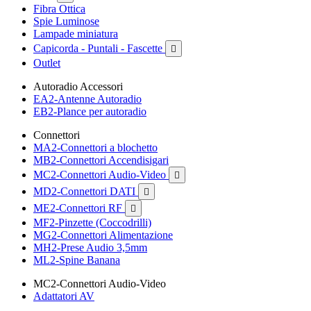
Fibra Ottica
Spie Luminose
Lampade miniatura
Capicorda - Puntali - Fascette

Outlet
Autoradio Accessori
EA2-Antenne Autoradio
EB2-Plance per autoradio
Connettori
MA2-Connettori a blochetto
MB2-Connettori Accendisigari
MC2-Connettori Audio-Video

MD2-Connettori DATI

ME2-Connettori RF

MF2-Pinzette (Coccodrilli)
MG2-Connettori Alimentazione
MH2-Prese Audio 3,5mm
ML2-Spine Banana
MC2-Connettori Audio-Video
Adattatori AV