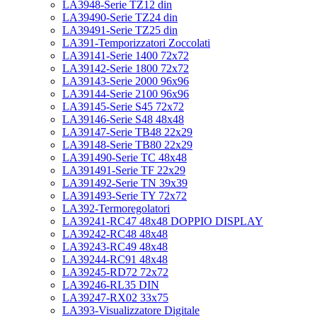
LA3948-Serie TZ12 din
LA39490-Serie TZ24 din
LA39491-Serie TZ25 din
LA391-Temporizzatori Zoccolati
LA39141-Serie 1400 72x72
LA39142-Serie 1800 72x72
LA39143-Serie 2000 96x96
LA39144-Serie 2100 96x96
LA39145-Serie S45 72x72
LA39146-Serie S48 48x48
LA39147-Serie TB48 22x29
LA39148-Serie TB80 22x29
LA391490-Serie TC 48x48
LA391491-Serie TF 22x29
LA391492-Serie TN 39x39
LA391493-Serie TY 72x72
LA392-Termoregolatori
LA39241-RC47 48x48 DOPPIO DISPLAY
LA39242-RC48 48x48
LA39243-RC49 48x48
LA39244-RC91 48x48
LA39245-RD72 72x72
LA39246-RL35 DIN
LA39247-RX02 33x75
LA393-Visualizzatore Digitale