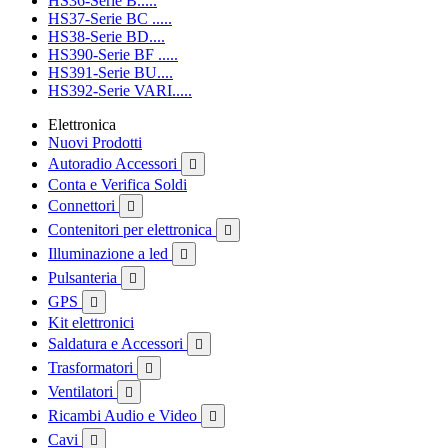
HS36-Serie B.....
HS37-Serie BC .....
HS38-Serie BD....
HS390-Serie BF .....
HS391-Serie BU....
HS392-Serie VARI.....
Elettronica
Nuovi Prodotti
Autoradio Accessori

Conta e Verifica Soldi
Connettori

Contenitori per elettronica

Illuminazione a led

Pulsanteria

GPS

Kit elettronici
Saldatura e Accessori

Trasformatori

Ventilatori

Ricambi Audio e Video

Cavi
