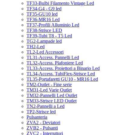
TF33-Bulbi Filamento Vintage Led
TF34-G4 - G9 led
TF35-GU10 led
TF36-MR16 Led
TF37-Profili Alluminio Led
TF38-Strisce LED
TF39-Tubi T8 - T5 Led
TG2-Lampade led
TH2-Led
TL2-Led Accessori
TL31-Access. Pannelli Led
TL32-Access. Plafoniere Led
TL33-Access. Proiettori a Binario Led
TL34-Access. TubiFlex-Strisce Led
TL35-Portafaretti GU10 - MR16 Led
TM2-Outlet - Fine serie
TM31-Led Varie Outlet
TM32-Pannelli Led Outlet
TM33-Strisce LED Outlet
TN2-Pannelli a Led
TP2-Strisce led
Pulsanteria
ZVA2 - Deviatori
ZVB2 - Pulsanti
ZVC2 - Interruttori