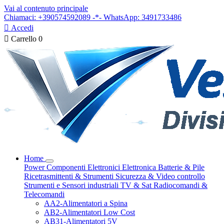
Vai al contenuto principale
Chiamaci: +390574592089 -*- WhatsApp: 3491733486

Accedi

Carrello
0
Home
Power
Componenti Elettronici
Elettronica
Batterie & Pile
Ricetrasmittenti & Strumenti
Sicurezza & Video controllo
Strumenti e Sensori industriali
TV & Sat
Radiocomandi &
Telecomandi
AA2-Alimentatori a Spina
AB2-Alimentatori Low Cost
AB31-Alimentatori 5V