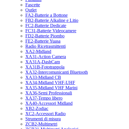
Fascette
Outlet
FA2-Batterie a Bottone
FB2-Batterie Alkaline e Litio
FC2-Batterie Dedicate
FC31-Batterie Videocamere
FD2-Batterie Piombo
FE2-Batterie Yuasa
Radio Ricetrasmittenti
XA2-Midland
XA31-Action Camera
XA31A-DashCam
XA31B-Fototrappola
XA32-Intercomunicanti Bluetooth
XA33-Midland CB
XA34-Midland VHF-UHF
XA35-Midland VHF Marini
XA36-Semi Professionali
XA37-Tempo libero
XA40-Accessori Midland
XB2-Zodiac
XC2-Accessori Radio
Strumenti di misura
ZCB2-Multimetri