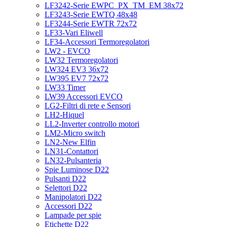
LF3242-Serie EWPC_PX_TM_EM 38x72
LF3243-Serie EWTQ 48x48
LF3244-Serie EWTR 72x72
LF33-Vari Eliwell
LF34-Accessori Termoregolatori
LW2 - EVCO
LW32 Termoregolatori
LW324 EV3 36x72
LW395 EV7 72x72
LW33 Timer
LW39 Accessori EVCO
LG2-Filtri di rete e Sensori
LH2-Hiquel
LL2-Inverter controllo motori
LM2-Micro switch
LN2-New Elfin
LN31-Contattori
LN32-Pulsanteria
Spie Luminose D22
Pulsanti D22
Selettori D22
Manipolatori D22
Accessori D22
Lampade per spie
Etichette D22