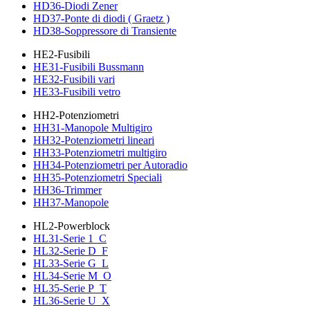
HD36-Diodi Zener
HD37-Ponte di diodi ( Graetz )
HD38-Soppressore di Transiente
HE2-Fusibili
HE31-Fusibili Bussmann
HE32-Fusibili vari
HE33-Fusibili vetro
HH2-Potenziometri
HH31-Manopole Multigiro
HH32-Potenziometri lineari
HH33-Potenziometri multigiro
HH34-Potenziometri per Autoradio
HH35-Potenziometri Speciali
HH36-Trimmer
HH37-Manopole
HL2-Powerblock
HL31-Serie 1_C
HL32-Serie D_F
HL33-Serie G_L
HL34-Serie M_O
HL35-Serie P_T
HL36-Serie U_X