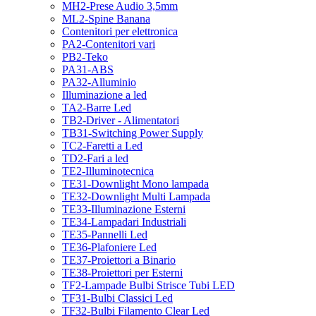
MH2-Prese Audio 3,5mm
ML2-Spine Banana
Contenitori per elettronica
PA2-Contenitori vari
PB2-Teko
PA31-ABS
PA32-Alluminio
Illuminazione a led
TA2-Barre Led
TB2-Driver - Alimentatori
TB31-Switching Power Supply
TC2-Faretti a Led
TD2-Fari a led
TE2-Illuminotecnica
TE31-Downlight Mono lampada
TE32-Downlight Multi Lampada
TE33-Illuminazione Esterni
TE34-Lampadari Industriali
TE35-Pannelli Led
TE36-Plafoniere Led
TE37-Proiettori a Binario
TE38-Proiettori per Esterni
TF2-Lampade Bulbi Strisce Tubi LED
TF31-Bulbi Classici Led
TF32-Bulbi Filamento Clear Led