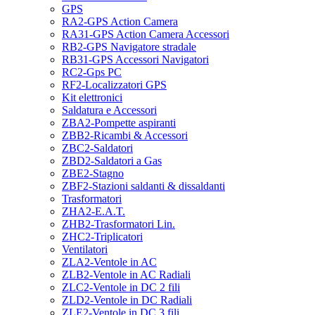
GPS
RA2-GPS Action Camera
RA31-GPS Action Camera Accessori
RB2-GPS Navigatore stradale
RB31-GPS Accessori Navigatori
RC2-Gps PC
RF2-Localizzatori GPS
Kit elettronici
Saldatura e Accessori
ZBA2-Pompette aspiranti
ZBB2-Ricambi & Accessori
ZBC2-Saldatori
ZBD2-Saldatori a Gas
ZBE2-Stagno
ZBF2-Stazioni saldanti & dissaldanti
Trasformatori
ZHA2-E.A.T.
ZHB2-Trasformatori Lin.
ZHC2-Triplicatori
Ventilatori
ZLA2-Ventole in AC
ZLB2-Ventole in AC Radiali
ZLC2-Ventole in DC 2 fili
ZLD2-Ventole in DC Radiali
ZLE2-Ventole in DC 3 fili