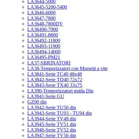
LA3644-5000
LA3645-5200-5400
LA3646-6000
LA3647-7800
LA3648-7800DV
LA36490-7900
LA36491-8800
LA36492-11800
LA36493-11900
LA36494-14000
LA36495-PM21
LA37-SBRINATORI
LA38-Temporizzatori con Morsetti a vite
LA3841-Serie TC40 48x48
LA3842-Serie TD40 72x72
LA3843-Serie TX40 33x75
LA390-Temporizzatori guida Din
LA3941-Serie GU
GZ90 din
LA3942-Serie TU56 din
LA3943-Serie TU93 - TU94 din
LA3944-Serie TV49 din
LA3945-Serie TV51 din
LA3946-Serie TV52 din
LA3947-Serie TV56 din