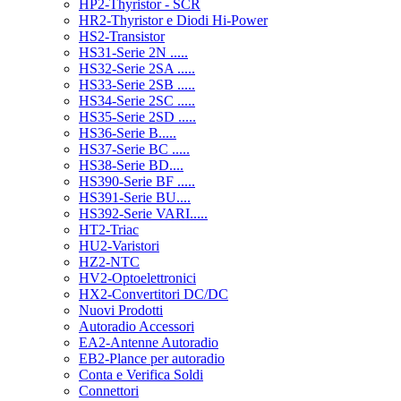
HP2-Thyristor - SCR
HR2-Thyristor e Diodi Hi-Power
HS2-Transistor
HS31-Serie 2N .....
HS32-Serie 2SA .....
HS33-Serie 2SB .....
HS34-Serie 2SC .....
HS35-Serie 2SD .....
HS36-Serie B.....
HS37-Serie BC .....
HS38-Serie BD....
HS390-Serie BF .....
HS391-Serie BU....
HS392-Serie VARI.....
HT2-Triac
HU2-Varistori
HZ2-NTC
HV2-Optoelettronici
HX2-Convertitori DC/DC
Nuovi Prodotti
Autoradio Accessori
EA2-Antenne Autoradio
EB2-Plance per autoradio
Conta e Verifica Soldi
Connettori