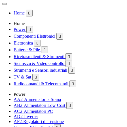
Home

Home
Power

Componenti Elettronici

Elettronica

Batterie & Pile

Ricetrasmittenti & Strumenti

Sicurezza & Video controllo

Strumenti e Sensori industriali

TV & Sat

Radiocomandi & Telecomandi

Power
AA2-Alimentatori a Spina
AB2-Alimentatori Low Cost

AC2-Alimentatori PC
AD2-Inverter
AF2-Regolatori di Tensione