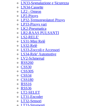
LN33-Segnalazione e Sicurezza
LN34-Cassette
LZ2 - Omron
LP2-Pixsys
LP32-Termoregolatori Pixsys
LP33-Pixsys vari
LK2-Pneumatica
LR2-RAAS PULSANTI
LS2-RELE'
LS31-Mini Relè
LS32-Relè
LS33-Zoccoli e Accessori
LS34-Rele' Automotive
LV2-Schmersal
RSS260
CSS30
CSS30S
CSS34
CSS180
RSS16
RSS36
LT2-SELET
LT31-Encoder
LT32-Sensori
LT33-Strumenti