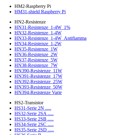
HM2-Raspberry Pi
HM31-shield Raspberry Pi
HN2-Resistenze
HN31-Resistenze_1-4W_1%
HN32-Resistenze_1-4W
HN33-Resistenze_1-4W_Antifiamma
HN34-Resistenze_1-2W
HN35-Resistenze_1W
HN36-Resistenze_2W
HN37-Resistenze_5W
HN38-Resistenze_7W
HN390-Resistenze_11W
HN391-Resistenze_17W
HN392-Resistenze_25W
HN393-Resistenze_50W
HN394-Resistenze Varie
HS2-Transistor
HS31-Serie 2N .....
HS32-Serie 2SA .....
HS33-Serie 2SB .....
HS34-Serie 2SC .....
HS35-Serie 2SD .....