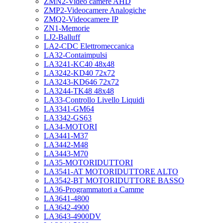
ZMN2-Video camere AHD
ZMP2-Videocamere Analogiche
ZMQ2-Videocamere IP
ZN1-Memorie
LJ2-Balluff
LA2-CDC Elettromeccanica
LA32-Contaimpulsi
LA3241-KC40 48x48
LA3242-KD40 72x72
LA3243-KD646 72x72
LA3244-TK48 48x48
LA33-Controllo Livello Liquidi
LA3341-GM64
LA3342-GS63
LA34-MOTORI
LA3441-M37
LA3442-M48
LA3443-M70
LA35-MOTORIDUTTORI
LA3541-AT MOTORIDUTTORE ALTO
LA3542-BT MOTORIDUTTORE BASSO
LA36-Programmatori a Camme
LA3641-4800
LA3642-4900
LA3643-4900DV