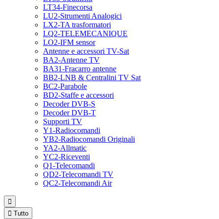
LT34-Finecorsa
LU2-Strumenti Analogici
LX2-TA trasformatori
LQ2-TELEMECANIQUE
LO2-IFM sensor
Antenne e accessori TV-Sat
BA2-Antenne TV
BA31-Fracarro antenne
BB2-LNB & Centralini TV Sat
BC2-Parabole
BD2-Staffe e accessori
Decoder DVB-S
Decoder DVB-T
Supporti TV
Y1-Radiocomandi
YB2-Radiocomandi Originali
YA2-Allmatic
YC2-Riceventi
Q1-Telecomandi
QD2-Telecomandi TV
QC2-Telecomandi Air


Tutto