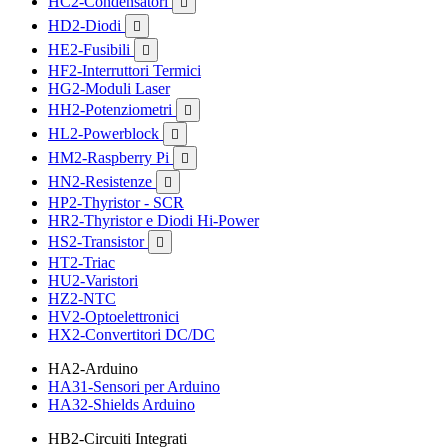
HC2-Condensatori

HD2-Diodi

HE2-Fusibili

HF2-Interruttori Termici
HG2-Moduli Laser
HH2-Potenziometri

HL2-Powerblock

HM2-Raspberry Pi

HN2-Resistenze

HP2-Thyristor - SCR
HR2-Thyristor e Diodi Hi-Power
HS2-Transistor

HT2-Triac
HU2-Varistori
HZ2-NTC
HV2-Optoelettronici
HX2-Convertitori DC/DC
HA2-Arduino
HA31-Sensori per Arduino
HA32-Shields Arduino
HB2-Circuiti Integrati