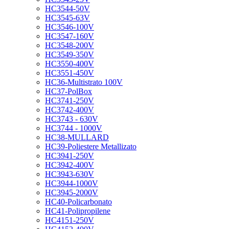
HC3544-50V
HC3545-63V
HC3546-100V
HC3547-160V
HC3548-200V
HC3549-350V
HC3550-400V
HC3551-450V
HC36-Multistrato 100V
HC37-PolBox
HC3741-250V
HC3742-400V
HC3743 - 630V
HC3744 - 1000V
HC38-MULLARD
HC39-Poliestere Metallizato
HC3941-250V
HC3942-400V
HC3943-630V
HC3944-1000V
HC3945-2000V
HC40-Policarbonato
HC41-Polipropilene
HC4151-250V