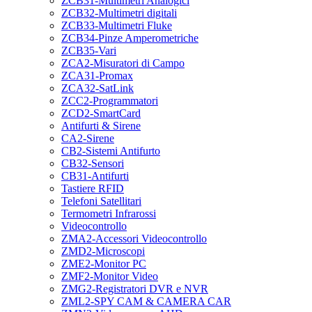
ZCB31-Multimetri Analogici
ZCB32-Multimetri digitali
ZCB33-Multimetri Fluke
ZCB34-Pinze Amperometriche
ZCB35-Vari
ZCA2-Misuratori di Campo
ZCA31-Promax
ZCA32-SatLink
ZCC2-Programmatori
ZCD2-SmartCard
Antifurti & Sirene
CA2-Sirene
CB2-Sistemi Antifurto
CB32-Sensori
CB31-Antifurti
Tastiere RFID
Telefoni Satellitari
Termometri Infrarossi
Videocontrollo
ZMA2-Accessori Videocontrollo
ZMD2-Microscopi
ZME2-Monitor PC
ZMF2-Monitor Video
ZMG2-Registratori DVR e NVR
ZML2-SPY CAM & CAMERA CAR