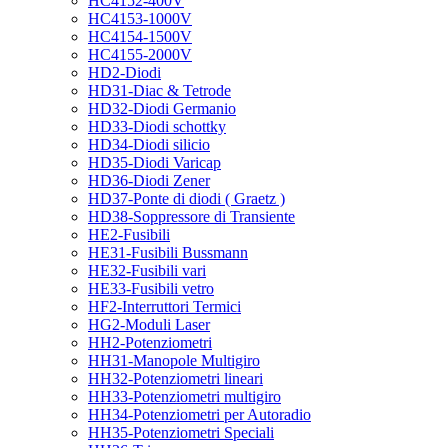
HC4152-400V
HC4153-1000V
HC4154-1500V
HC4155-2000V
HD2-Diodi
HD31-Diac & Tetrode
HD32-Diodi Germanio
HD33-Diodi schottky
HD34-Diodi silicio
HD35-Diodi Varicap
HD36-Diodi Zener
HD37-Ponte di diodi ( Graetz )
HD38-Soppressore di Transiente
HE2-Fusibili
HE31-Fusibili Bussmann
HE32-Fusibili vari
HE33-Fusibili vetro
HF2-Interruttori Termici
HG2-Moduli Laser
HH2-Potenziometri
HH31-Manopole Multigiro
HH32-Potenziometri lineari
HH33-Potenziometri multigiro
HH34-Potenziometri per Autoradio
HH35-Potenziometri Speciali