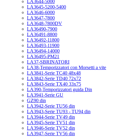
LA3644-5000
LA3645-5200-5400
LA3646-6000
LA3647-7800
LA3648-7800DV
LA36490-7900
LA36491-8800
LA36492-11800
LA36493-11900
LA36494-14000
LA36495-PM21
LA37-SBRINATORI
LA38-Temporizzatori con Morsetti a vite
LA3841-Serie TC40 48x48
LA3842-Serie TD40 72x72
LA3843-Serie TX40 33x75
LA390-Temporizzatori guida Din
LA3941-Serie GU
GZ90 din
LA3942-Serie TU56 din
LA3943-Serie TU93 - TU94 din
LA3944-Serie TV49 din
LA3945-Serie TV51 din
LA3946-Serie TV52 din
LA3947-Serie TV56 din