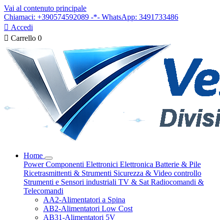
Vai al contenuto principale
Chiamaci: +390574592089 -*- WhatsApp: 3491733486

Accedi

Carrello
0
Home
Power
Componenti Elettronici
Elettronica
Batterie & Pile
Ricetrasmittenti & Strumenti
Sicurezza & Video controllo
Strumenti e Sensori industriali
TV & Sat
Radiocomandi &
Telecomandi
AA2-Alimentatori a Spina
AB2-Alimentatori Low Cost
AB31-Alimentatori 5V