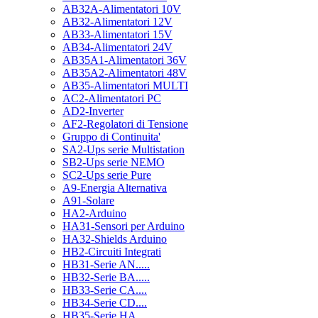
AB32A-Alimentatori 10V
AB32-Alimentatori 12V
AB33-Alimentatori 15V
AB34-Alimentatori 24V
AB35A1-Alimentatori 36V
AB35A2-Alimentatori 48V
AB35-Alimentatori MULTI
AC2-Alimentatori PC
AD2-Inverter
AF2-Regolatori di Tensione
Gruppo di Continuita'
SA2-Ups serie Multistation
SB2-Ups serie NEMO
SC2-Ups serie Pure
A9-Energia Alternativa
A91-Solare
HA2-Arduino
HA31-Sensori per Arduino
HA32-Shields Arduino
HB2-Circuiti Integrati
HB31-Serie AN.....
HB32-Serie BA.....
HB33-Serie CA....
HB34-Serie CD....
HB35-Serie HA.....