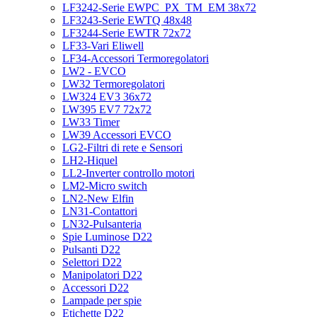
LF3242-Serie EWPC_PX_TM_EM 38x72
LF3243-Serie EWTQ 48x48
LF3244-Serie EWTR 72x72
LF33-Vari Eliwell
LF34-Accessori Termoregolatori
LW2 - EVCO
LW32 Termoregolatori
LW324 EV3 36x72
LW395 EV7 72x72
LW33 Timer
LW39 Accessori EVCO
LG2-Filtri di rete e Sensori
LH2-Hiquel
LL2-Inverter controllo motori
LM2-Micro switch
LN2-New Elfin
LN31-Contattori
LN32-Pulsanteria
Spie Luminose D22
Pulsanti D22
Selettori D22
Manipolatori D22
Accessori D22
Lampade per spie
Etichette D22