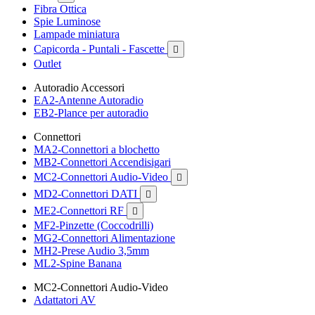
Fibra Ottica
Spie Luminose
Lampade miniatura
Capicorda - Puntali - Fascette

Outlet
Autoradio Accessori
EA2-Antenne Autoradio
EB2-Plance per autoradio
Connettori
MA2-Connettori a blochetto
MB2-Connettori Accendisigari
MC2-Connettori Audio-Video

MD2-Connettori DATI

ME2-Connettori RF

MF2-Pinzette (Coccodrilli)
MG2-Connettori Alimentazione
MH2-Prese Audio 3,5mm
ML2-Spine Banana
MC2-Connettori Audio-Video
Adattatori AV