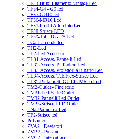
TF33-Bulbi Filamento Vintage Led
TF34-G4 - G9 led
TF35-GU10 led
TF36-MR16 Led
TF37-Profili Alluminio Led
TF38-Strisce LED
TF39-Tubi T8 - T5 Led
TG2-Lampade led
TH2-Led
TL2-Led Accessori
TL31-Access. Pannelli Led
TL32-Access. Plafoniere Led
TL33-Access. Proiettori a Binario Led
TL34-Access. TubiFlex-Strisce Led
TL35-Portafaretti GU10 - MR16 Led
TM2-Outlet - Fine serie
TM31-Led Varie Outlet
TM32-Pannelli Led Outlet
TM33-Strisce LED Outlet
TN2-Pannelli a Led
TP2-Strisce led
Pulsanteria
ZVA2 - Deviatori
ZVB2 - Pulsanti
ZVC2 - Interruttori