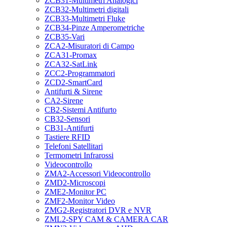
ZCB31-Multimetri Analogici
ZCB32-Multimetri digitali
ZCB33-Multimetri Fluke
ZCB34-Pinze Amperometriche
ZCB35-Vari
ZCA2-Misuratori di Campo
ZCA31-Promax
ZCA32-SatLink
ZCC2-Programmatori
ZCD2-SmartCard
Antifurti & Sirene
CA2-Sirene
CB2-Sistemi Antifurto
CB32-Sensori
CB31-Antifurti
Tastiere RFID
Telefoni Satellitari
Termometri Infrarossi
Videocontrollo
ZMA2-Accessori Videocontrollo
ZMD2-Microscopi
ZME2-Monitor PC
ZMF2-Monitor Video
ZMG2-Registratori DVR e NVR
ZML2-SPY CAM & CAMERA CAR