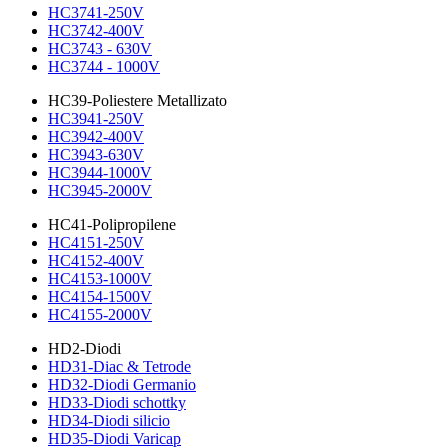
HC3741-250V
HC3742-400V
HC3743 - 630V
HC3744 - 1000V
HC39-Poliestere Metallizato
HC3941-250V
HC3942-400V
HC3943-630V
HC3944-1000V
HC3945-2000V
HC41-Polipropilene
HC4151-250V
HC4152-400V
HC4153-1000V
HC4154-1500V
HC4155-2000V
HD2-Diodi
HD31-Diac & Tetrode
HD32-Diodi Germanio
HD33-Diodi schottky
HD34-Diodi silicio
HD35-Diodi Varicap