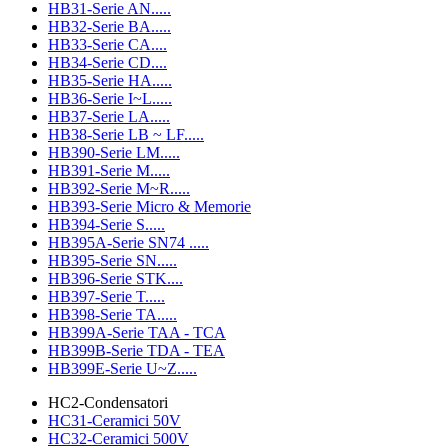
HB31-Serie AN.....
HB32-Serie BA.....
HB33-Serie CA....
HB34-Serie CD....
HB35-Serie HA.....
HB36-Serie I~L.....
HB37-Serie LA.....
HB38-Serie LB ~ LF.....
HB390-Serie LM.....
HB391-Serie M.....
HB392-Serie M~R.....
HB393-Serie Micro & Memorie
HB394-Serie S.....
HB395A-Serie SN74 .....
HB395-Serie SN.....
HB396-Serie STK....
HB397-Serie T.....
HB398-Serie TA.....
HB399A-Serie TAA - TCA
HB399B-Serie TDA - TEA
HB399E-Serie U~Z.....
HC2-Condensatori
HC31-Ceramici 50V
HC32-Ceramici 500V