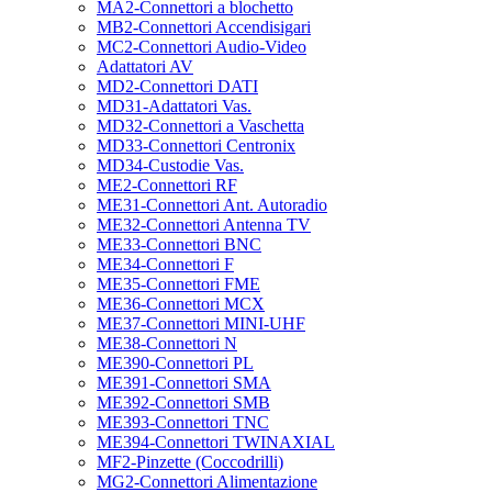
MA2-Connettori a blochetto
MB2-Connettori Accendisigari
MC2-Connettori Audio-Video
Adattatori AV
MD2-Connettori DATI
MD31-Adattatori Vas.
MD32-Connettori a Vaschetta
MD33-Connettori Centronix
MD34-Custodie Vas.
ME2-Connettori RF
ME31-Connettori Ant. Autoradio
ME32-Connettori Antenna TV
ME33-Connettori BNC
ME34-Connettori F
ME35-Connettori FME
ME36-Connettori MCX
ME37-Connettori MINI-UHF
ME38-Connettori N
ME390-Connettori PL
ME391-Connettori SMA
ME392-Connettori SMB
ME393-Connettori TNC
ME394-Connettori TWINAXIAL
MF2-Pinzette (Coccodrilli)
MG2-Connettori Alimentazione