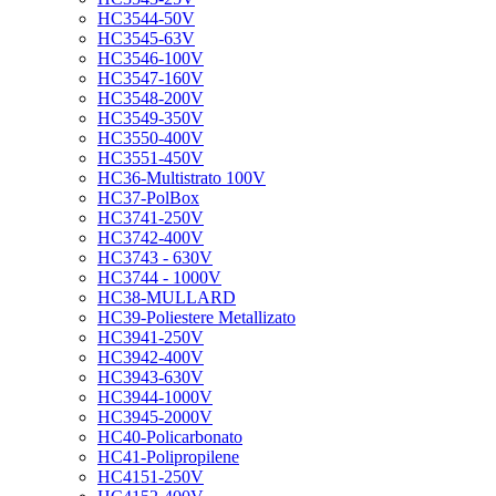
HC3544-50V
HC3545-63V
HC3546-100V
HC3547-160V
HC3548-200V
HC3549-350V
HC3550-400V
HC3551-450V
HC36-Multistrato 100V
HC37-PolBox
HC3741-250V
HC3742-400V
HC3743 - 630V
HC3744 - 1000V
HC38-MULLARD
HC39-Poliestere Metallizato
HC3941-250V
HC3942-400V
HC3943-630V
HC3944-1000V
HC3945-2000V
HC40-Policarbonato
HC41-Polipropilene
HC4151-250V