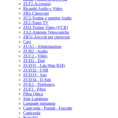
ZLF2-Accessori
Ricambi Audio e Video
ZB2-Cinescopi
ZC2-Testine e puntine Audio
ZE2-Tuner TV
ZD2-Testine Video (VCR)
ZA2-Antenne Telescopiche
ZB31-Zoccoli per cinescopi
Cavi
ZUA2 - Alimentazione
ZUB2 - Audio
ZUC2 - Video
ZUD2 - Dati
ZUD31 - Lan-Wan RJ45
ZUD32 - USB
ZUD33 - Vari
ZUD34 - D-Sub
ZUE2 - Telefonico
ZUF2 - Fibra
Fibra Ottica
Spie Luminose
Lampade miniatura
Capicorda - Puntali - Fascette
Capicorda
Puntalini