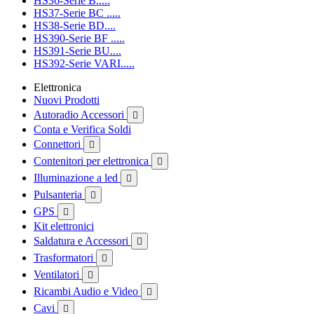
HS36-Serie B.....
HS37-Serie BC .....
HS38-Serie BD....
HS390-Serie BF .....
HS391-Serie BU....
HS392-Serie VARI.....
Elettronica
Nuovi Prodotti
Autoradio Accessori

Conta e Verifica Soldi
Connettori

Contenitori per elettronica

Illuminazione a led

Pulsanteria

GPS

Kit elettronici
Saldatura e Accessori

Trasformatori

Ventilatori

Ricambi Audio e Video

Cavi
