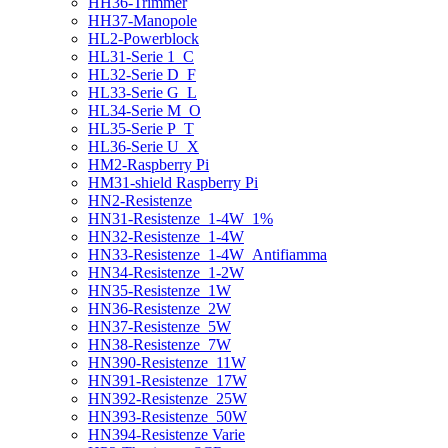
HH36-Trimmer
HH37-Manopole
HL2-Powerblock
HL31-Serie 1_C
HL32-Serie D_F
HL33-Serie G_L
HL34-Serie M_O
HL35-Serie P_T
HL36-Serie U_X
HM2-Raspberry Pi
HM31-shield Raspberry Pi
HN2-Resistenze
HN31-Resistenze_1-4W_1%
HN32-Resistenze_1-4W
HN33-Resistenze_1-4W_Antifiamma
HN34-Resistenze_1-2W
HN35-Resistenze_1W
HN36-Resistenze_2W
HN37-Resistenze_5W
HN38-Resistenze_7W
HN390-Resistenze_11W
HN391-Resistenze_17W
HN392-Resistenze_25W
HN393-Resistenze_50W
HN394-Resistenze Varie