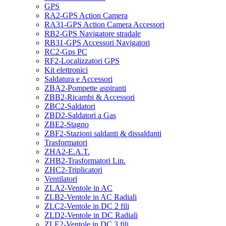
GPS
RA2-GPS Action Camera
RA31-GPS Action Camera Accessori
RB2-GPS Navigatore stradale
RB31-GPS Accessori Navigatori
RC2-Gps PC
RF2-Localizzatori GPS
Kit elettronici
Saldatura e Accessori
ZBA2-Pompette aspiranti
ZBB2-Ricambi & Accessori
ZBC2-Saldatori
ZBD2-Saldatori a Gas
ZBE2-Stagno
ZBF2-Stazioni saldanti & dissaldanti
Trasformatori
ZHA2-E.A.T.
ZHB2-Trasformatori Lin.
ZHC2-Triplicatori
Ventilatori
ZLA2-Ventole in AC
ZLB2-Ventole in AC Radiali
ZLC2-Ventole in DC 2 fili
ZLD2-Ventole in DC Radiali
ZLE2-Ventole in DC 3 fili