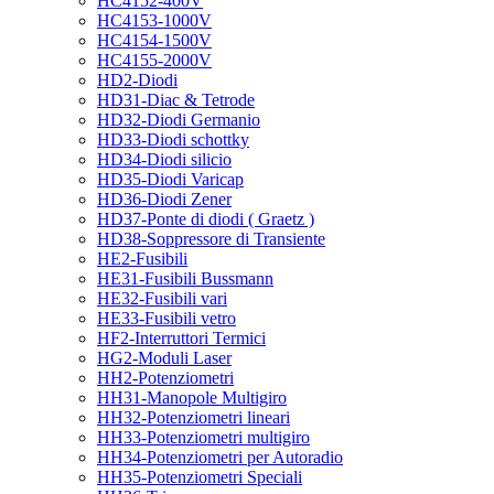
HC4152-400V
HC4153-1000V
HC4154-1500V
HC4155-2000V
HD2-Diodi
HD31-Diac & Tetrode
HD32-Diodi Germanio
HD33-Diodi schottky
HD34-Diodi silicio
HD35-Diodi Varicap
HD36-Diodi Zener
HD37-Ponte di diodi ( Graetz )
HD38-Soppressore di Transiente
HE2-Fusibili
HE31-Fusibili Bussmann
HE32-Fusibili vari
HE33-Fusibili vetro
HF2-Interruttori Termici
HG2-Moduli Laser
HH2-Potenziometri
HH31-Manopole Multigiro
HH32-Potenziometri lineari
HH33-Potenziometri multigiro
HH34-Potenziometri per Autoradio
HH35-Potenziometri Speciali