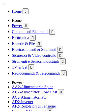
Home

Home
Power

Componenti Elettronici

Elettronica

Batterie & Pile

Ricetrasmittenti & Strumenti

Sicurezza & Video controllo

Strumenti e Sensori industriali

TV & Sat

Radiocomandi & Telecomandi

Power
AA2-Alimentatori a Spina
AB2-Alimentatori Low Cost

AC2-Alimentatori PC
AD2-Inverter
AF2-Regolatori di Tensione