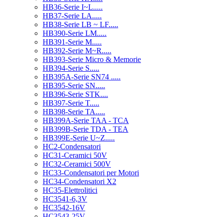
HB36-Serie I~L.....
HB37-Serie LA.....
HB38-Serie LB ~ LF.....
HB390-Serie LM.....
HB391-Serie M.....
HB392-Serie M~R.....
HB393-Serie Micro & Memorie
HB394-Serie S.....
HB395A-Serie SN74 .....
HB395-Serie SN.....
HB396-Serie STK....
HB397-Serie T.....
HB398-Serie TA.....
HB399A-Serie TAA - TCA
HB399B-Serie TDA - TEA
HB399E-Serie U~Z.....
HC2-Condensatori
HC31-Ceramici 50V
HC32-Ceramici 500V
HC33-Condensatori per Motori
HC34-Condensatori X2
HC35-Elettrolitici
HC3541-6,3V
HC3542-16V
HC3543-25V