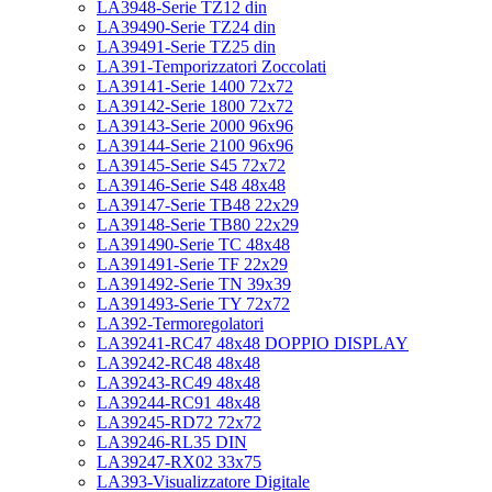
LA3948-Serie TZ12 din
LA39490-Serie TZ24 din
LA39491-Serie TZ25 din
LA391-Temporizzatori Zoccolati
LA39141-Serie 1400 72x72
LA39142-Serie 1800 72x72
LA39143-Serie 2000 96x96
LA39144-Serie 2100 96x96
LA39145-Serie S45 72x72
LA39146-Serie S48 48x48
LA39147-Serie TB48 22x29
LA39148-Serie TB80 22x29
LA391490-Serie TC 48x48
LA391491-Serie TF 22x29
LA391492-Serie TN 39x39
LA391493-Serie TY 72x72
LA392-Termoregolatori
LA39241-RC47 48x48 DOPPIO DISPLAY
LA39242-RC48 48x48
LA39243-RC49 48x48
LA39244-RC91 48x48
LA39245-RD72 72x72
LA39246-RL35 DIN
LA39247-RX02 33x75
LA393-Visualizzatore Digitale