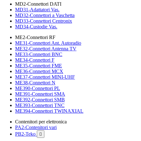
MD2-Connettori DATI
MD31-Adattatori Vas.
MD32-Connettori a Vaschetta
MD33-Connettori Centronix
MD34-Custodie Vas.
ME2-Connettori RF
ME31-Connettori Ant. Autoradio
ME32-Connettori Antenna TV
ME33-Connettori BNC
ME34-Connettori F
ME35-Connettori FME
ME36-Connettori MCX
ME37-Connettori MINI-UHF
ME38-Connettori N
ME390-Connettori PL
ME391-Connettori SMA
ME392-Connettori SMB
ME393-Connettori TNC
ME394-Connettori TWINAXIAL
Contenitori per elettronica
PA2-Contenitori vari
PB2-Teko
