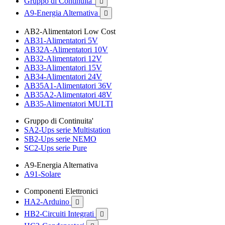
Gruppo di Continuita'

A9-Energia Alternativa

AB2-Alimentatori Low Cost
AB31-Alimentatori 5V
AB32A-Alimentatori 10V
AB32-Alimentatori 12V
AB33-Alimentatori 15V
AB34-Alimentatori 24V
AB35A1-Alimentatori 36V
AB35A2-Alimentatori 48V
AB35-Alimentatori MULTI
Gruppo di Continuita'
SA2-Ups serie Multistation
SB2-Ups serie NEMO
SC2-Ups serie Pure
A9-Energia Alternativa
A91-Solare
Componenti Elettronici
HA2-Arduino

HB2-Circuiti Integrati
