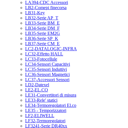
LA394-CDC Accessori
LB2-Comepi finecorsa
LB31-Key
LB32-Serie AP_T
LB33-Serie BM_E
LB34-Serie DM_F
LB35-Serie EM2G
LB36-Serie SP_K
LB37-Serie CM_E
LC2-DATALOGIC-INFRA
LC32-Effetto HALL
LC33-Fotocellule
LC34-Sensori Capacitivi
LC35-Sensori Induttivi
LC36-Sensori Magnetici
LC37-Accessori Sensori
LD2-Datexel
LE2-EL.CO
LE31-Convertitori di misura
LE33-Rele' statici
LE34-Termoregolatori El.co
LE35 - Temporizzatori
LF2-ELIWELL
LF32-Termoregolatori
LF3241-Serie DR40xx