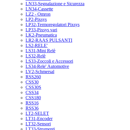
LN33-Segnalazione e Sicurezza
LN34-Cassette
LZ2 - Omron
LP2-Pixsys
LP32-Termoregolatori Pixsys
LP33-Pixsys vari
LK2-Pneumatica
LR2-RAAS PULSANTI
LS2-RELE'
LS31-Mini Relè
LS32-Relè
LS33-Zoccoli e Accessori
LS34-Rele' Automotive
LV2-Schmersal
RSS260
CSS30
CSS30S
CSS34
CSS180
RSS16
RSS36
LT2-SELET
LT31-Encoder
LT32-Sensori
LT33-Strumenti