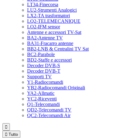
LT34-Finecorsa
LU2-Strumenti Analogici
LX2-TA trasformatori
LQ2-TELEMECANIQUE
LO2-IFM sensor
Antenne e accessori TV-Sat
BA2-Antenne TV
BA31-Fracarro antenne
BB2-LNB & Centralini TV Sat
BC2-Parabole
BD2-Staffe e accessori
Decoder DVB-S
Decoder DVB-T
Supporti TV
Y1-Radiocomandi
YB2-Radiocomandi Originali
YA2-Allmatic
YC2-Riceventi
Q1-Telecomandi
QD2-Telecomandi TV
QC2-Telecomandi Air


Tutto