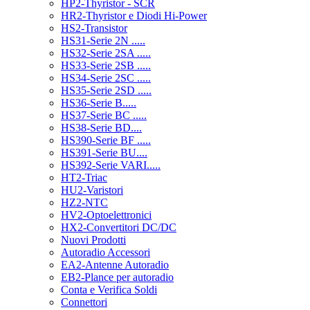
HP2-Thyristor - SCR
HR2-Thyristor e Diodi Hi-Power
HS2-Transistor
HS31-Serie 2N .....
HS32-Serie 2SA .....
HS33-Serie 2SB .....
HS34-Serie 2SC .....
HS35-Serie 2SD .....
HS36-Serie B.....
HS37-Serie BC .....
HS38-Serie BD....
HS390-Serie BF .....
HS391-Serie BU....
HS392-Serie VARI.....
HT2-Triac
HU2-Varistori
HZ2-NTC
HV2-Optoelettronici
HX2-Convertitori DC/DC
Nuovi Prodotti
Autoradio Accessori
EA2-Antenne Autoradio
EB2-Plance per autoradio
Conta e Verifica Soldi
Connettori