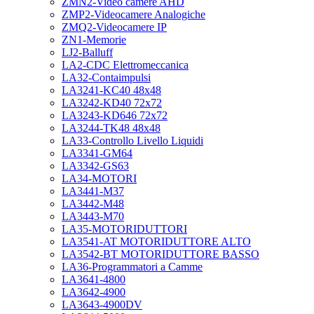
ZMN2-Video camere AHD
ZMP2-Videocamere Analogiche
ZMQ2-Videocamere IP
ZN1-Memorie
LJ2-Balluff
LA2-CDC Elettromeccanica
LA32-Contaimpulsi
LA3241-KC40 48x48
LA3242-KD40 72x72
LA3243-KD646 72x72
LA3244-TK48 48x48
LA33-Controllo Livello Liquidi
LA3341-GM64
LA3342-GS63
LA34-MOTORI
LA3441-M37
LA3442-M48
LA3443-M70
LA35-MOTORIDUTTORI
LA3541-AT MOTORIDUTTORE ALTO
LA3542-BT MOTORIDUTTORE BASSO
LA36-Programmatori a Camme
LA3641-4800
LA3642-4900
LA3643-4900DV