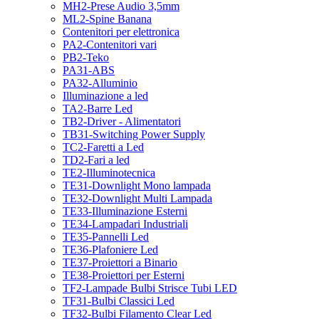
MH2-Prese Audio 3,5mm
ML2-Spine Banana
Contenitori per elettronica
PA2-Contenitori vari
PB2-Teko
PA31-ABS
PA32-Alluminio
Illuminazione a led
TA2-Barre Led
TB2-Driver - Alimentatori
TB31-Switching Power Supply
TC2-Faretti a Led
TD2-Fari a led
TE2-Illuminotecnica
TE31-Downlight Mono lampada
TE32-Downlight Multi Lampada
TE33-Illuminazione Esterni
TE34-Lampadari Industriali
TE35-Pannelli Led
TE36-Plafoniere Led
TE37-Proiettori a Binario
TE38-Proiettori per Esterni
TF2-Lampade Bulbi Strisce Tubi LED
TF31-Bulbi Classici Led
TF32-Bulbi Filamento Clear Led