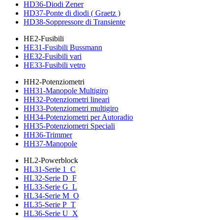
HD36-Diodi Zener
HD37-Ponte di diodi ( Graetz )
HD38-Soppressore di Transiente
HE2-Fusibili
HE31-Fusibili Bussmann
HE32-Fusibili vari
HE33-Fusibili vetro
HH2-Potenziometri
HH31-Manopole Multigiro
HH32-Potenziometri lineari
HH33-Potenziometri multigiro
HH34-Potenziometri per Autoradio
HH35-Potenziometri Speciali
HH36-Trimmer
HH37-Manopole
HL2-Powerblock
HL31-Serie 1_C
HL32-Serie D_F
HL33-Serie G_L
HL34-Serie M_O
HL35-Serie P_T
HL36-Serie U_X