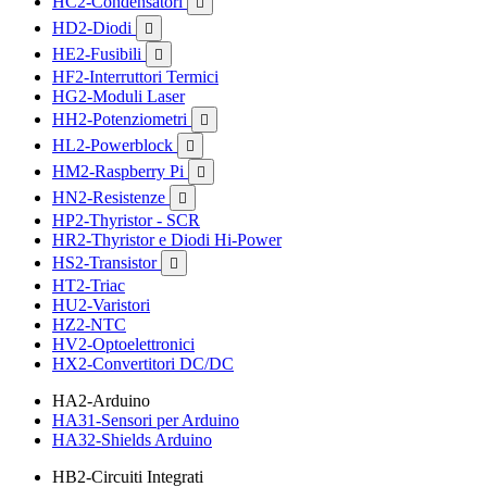
HC2-Condensatori

HD2-Diodi

HE2-Fusibili

HF2-Interruttori Termici
HG2-Moduli Laser
HH2-Potenziometri

HL2-Powerblock

HM2-Raspberry Pi

HN2-Resistenze

HP2-Thyristor - SCR
HR2-Thyristor e Diodi Hi-Power
HS2-Transistor

HT2-Triac
HU2-Varistori
HZ2-NTC
HV2-Optoelettronici
HX2-Convertitori DC/DC
HA2-Arduino
HA31-Sensori per Arduino
HA32-Shields Arduino
HB2-Circuiti Integrati