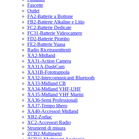
Fascette
Outlet
FA2-Batterie a Bottone
FB2-Batterie Alkaline e Litio
FC2-Batterie Dedicate
FC31-Batterie Videocamere
FD2-Batterie Piombo
FE2-Batterie Yuasa
Radio Ricetrasmittenti
XA2-Midland
XA31-Action Camera
XA31A-DashCam
XA31B-Fototrappola
XA32-Intercomunicanti Bluetooth
XA33-Midland CB
XA34-Midland VHF-UHF
XA35-Midland VHF Marini
XA36-Semi Professionali
XA37-Tempo libero
XA40-Accessori Midland
XB2-Zodiac
XC2-Accessori Radio
Strumenti di misura
ZCB2-Multimetri