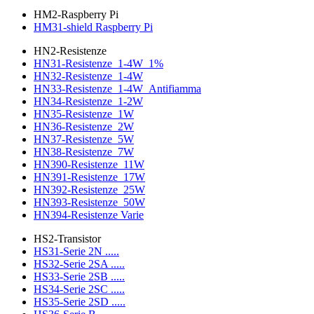
HM2-Raspberry Pi
HM31-shield Raspberry Pi
HN2-Resistenze
HN31-Resistenze_1-4W_1%
HN32-Resistenze_1-4W
HN33-Resistenze_1-4W_Antifiamma
HN34-Resistenze_1-2W
HN35-Resistenze_1W
HN36-Resistenze_2W
HN37-Resistenze_5W
HN38-Resistenze_7W
HN390-Resistenze_11W
HN391-Resistenze_17W
HN392-Resistenze_25W
HN393-Resistenze_50W
HN394-Resistenze Varie
HS2-Transistor
HS31-Serie 2N .....
HS32-Serie 2SA .....
HS33-Serie 2SB .....
HS34-Serie 2SC .....
HS35-Serie 2SD .....