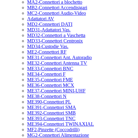
MA2-Connettori a blochetto
MB2-Connettori Accendisigari
MC2-Connettori Audio-Video
Adattatori AV
MD2-Connettori DATI
MD31-Adattatori Vas.
MD32-Connettori a Vaschetta
MD33-Connettori Centronix
MD34-Custodie Vas.
ME2-Connettori RF
ME31-Connettori Ant. Autoradio
ME32-Connettori Antenna TV
ME33-Connettori BNC
ME34-Connettori F
ME35-Connettori FME
ME36-Connettori MCX
ME37-Connettori MINI-UHF
ME38-Connettori N
ME390-Connettori PL
ME391-Connettori SMA
ME392-Connettori SMB
ME393-Connettori TNC
ME394-Connettori TWINAXIAL
MF2-Pinzette (Coccodrilli)
MG2-Connettori Alimentazione