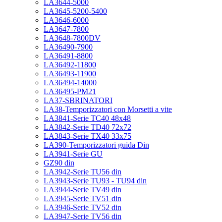
LA3644-5000
LA3645-5200-5400
LA3646-6000
LA3647-7800
LA3648-7800DV
LA36490-7900
LA36491-8800
LA36492-11800
LA36493-11900
LA36494-14000
LA36495-PM21
LA37-SBRINATORI
LA38-Temporizzatori con Morsetti a vite
LA3841-Serie TC40 48x48
LA3842-Serie TD40 72x72
LA3843-Serie TX40 33x75
LA390-Temporizzatori guida Din
LA3941-Serie GU
GZ90 din
LA3942-Serie TU56 din
LA3943-Serie TU93 - TU94 din
LA3944-Serie TV49 din
LA3945-Serie TV51 din
LA3946-Serie TV52 din
LA3947-Serie TV56 din