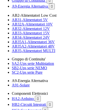
Gruppo di Continuita'

A9-Energia Alternativa

AB2-Alimentatori Low Cost
AB31-Alimentatori 5V
AB32A-Alimentatori 10V
AB32-Alimentatori 12V
AB33-Alimentatori 15V
AB34-Alimentatori 24V
AB35A1-Alimentatori 36V
AB35A2-Alimentatori 48V
AB35-Alimentatori MULTI
Gruppo di Continuita'
SA2-Ups serie Multistation
SB2-Ups serie NEMO
SC2-Ups serie Pure
A9-Energia Alternativa
A91-Solare
Componenti Elettronici
HA2-Arduino

HB2-Circuiti Integrati
