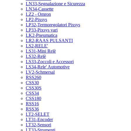
LN33-Segnalazione e Sicurezza
LN34-Cassette
LZ2 - Omron
LP2-Pixsys
LP32-Termoregolatori Pixsys
LP33-Pixsys vari
LK2-Pneumatica
LR2-RAAS PULSANTI
LS2-RELE'
LS31-Mini Relè
LS32-Relè
LS33-Zoccoli e Accessori
LS34-Rele' Automotive
LV2-Schmersal
RSS260
CSS30
CSS30S
CSS34
CSS180
RSS16
RSS36
LT2-SELET
LT31-Encoder
LT32-Sensori
LT33-Strumenti