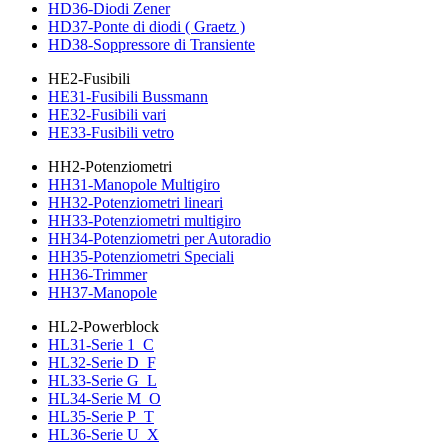
HD36-Diodi Zener
HD37-Ponte di diodi ( Graetz )
HD38-Soppressore di Transiente
HE2-Fusibili
HE31-Fusibili Bussmann
HE32-Fusibili vari
HE33-Fusibili vetro
HH2-Potenziometri
HH31-Manopole Multigiro
HH32-Potenziometri lineari
HH33-Potenziometri multigiro
HH34-Potenziometri per Autoradio
HH35-Potenziometri Speciali
HH36-Trimmer
HH37-Manopole
HL2-Powerblock
HL31-Serie 1_C
HL32-Serie D_F
HL33-Serie G_L
HL34-Serie M_O
HL35-Serie P_T
HL36-Serie U_X