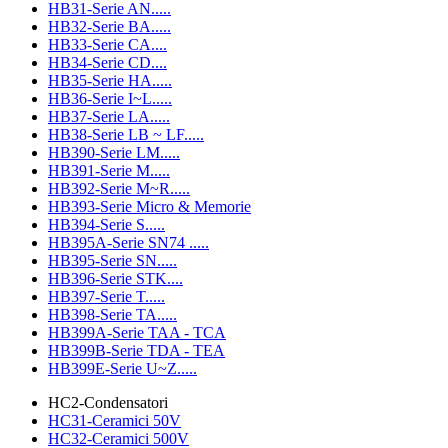
HB31-Serie AN.....
HB32-Serie BA.....
HB33-Serie CA....
HB34-Serie CD....
HB35-Serie HA.....
HB36-Serie I~L.....
HB37-Serie LA.....
HB38-Serie LB ~ LF.....
HB390-Serie LM.....
HB391-Serie M.....
HB392-Serie M~R.....
HB393-Serie Micro & Memorie
HB394-Serie S.....
HB395A-Serie SN74 .....
HB395-Serie SN.....
HB396-Serie STK....
HB397-Serie T.....
HB398-Serie TA.....
HB399A-Serie TAA - TCA
HB399B-Serie TDA - TEA
HB399E-Serie U~Z.....
HC2-Condensatori
HC31-Ceramici 50V
HC32-Ceramici 500V