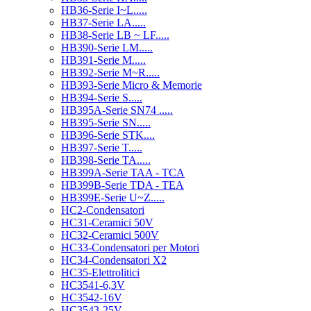
HB36-Serie I~L.....
HB37-Serie LA.....
HB38-Serie LB ~ LF.....
HB390-Serie LM.....
HB391-Serie M.....
HB392-Serie M~R.....
HB393-Serie Micro & Memorie
HB394-Serie S.....
HB395A-Serie SN74 .....
HB395-Serie SN.....
HB396-Serie STK....
HB397-Serie T.....
HB398-Serie TA.....
HB399A-Serie TAA - TCA
HB399B-Serie TDA - TEA
HB399E-Serie U~Z.....
HC2-Condensatori
HC31-Ceramici 50V
HC32-Ceramici 500V
HC33-Condensatori per Motori
HC34-Condensatori X2
HC35-Elettrolitici
HC3541-6,3V
HC3542-16V
HC3543-25V