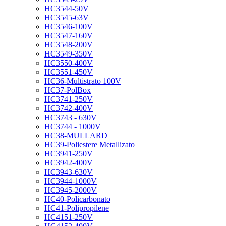
HC3544-50V
HC3545-63V
HC3546-100V
HC3547-160V
HC3548-200V
HC3549-350V
HC3550-400V
HC3551-450V
HC36-Multistrato 100V
HC37-PolBox
HC3741-250V
HC3742-400V
HC3743 - 630V
HC3744 - 1000V
HC38-MULLARD
HC39-Poliestere Metallizato
HC3941-250V
HC3942-400V
HC3943-630V
HC3944-1000V
HC3945-2000V
HC40-Policarbonato
HC41-Polipropilene
HC4151-250V