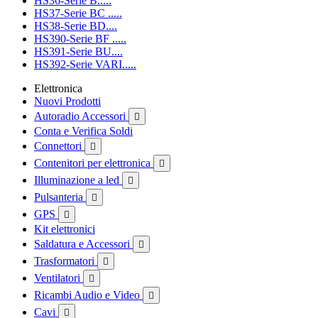
HS36-Serie B.....
HS37-Serie BC .....
HS38-Serie BD....
HS390-Serie BF .....
HS391-Serie BU....
HS392-Serie VARI.....
Elettronica
Nuovi Prodotti
Autoradio Accessori

Conta e Verifica Soldi
Connettori

Contenitori per elettronica

Illuminazione a led

Pulsanteria

GPS

Kit elettronici
Saldatura e Accessori

Trasformatori

Ventilatori

Ricambi Audio e Video

Cavi
