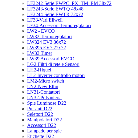
LF3242-Serie EWPC_PX_TM_EM 38x72
LF3243-Serie EWTQ 48x48
LF3244-Serie EWTR 72x72
LF33-Vari Eliwell
LF34-Accessori Termoregolatori
LW2 - EVCO
LW32 Termoregolatori
LW324 EV3 36x72
LW395 EV7 72x72
LW33 Timer
LW39 Accessori EVCO
LG2-Filtri di rete e Sensori
LH2-Hiquel
LL2-Inverter controllo motori
LM2-Micro switch
LN2-New Elfin
LN31-Contattori
LN32-Pulsanteria
Spie Luminose D22
Pulsanti D22
Selettori D22
Manipolatori D22
Accessori D22
Lampade per spie
Etichette D22