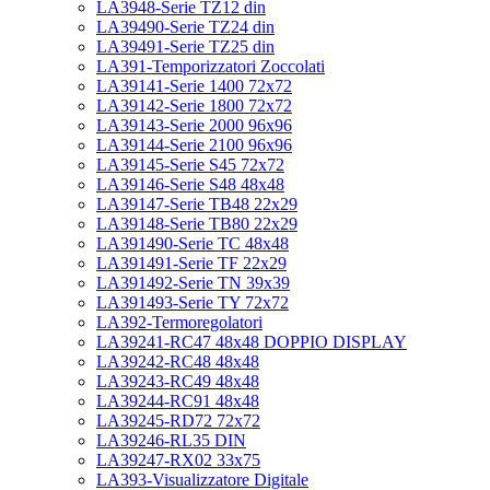
LA3948-Serie TZ12 din
LA39490-Serie TZ24 din
LA39491-Serie TZ25 din
LA391-Temporizzatori Zoccolati
LA39141-Serie 1400 72x72
LA39142-Serie 1800 72x72
LA39143-Serie 2000 96x96
LA39144-Serie 2100 96x96
LA39145-Serie S45 72x72
LA39146-Serie S48 48x48
LA39147-Serie TB48 22x29
LA39148-Serie TB80 22x29
LA391490-Serie TC 48x48
LA391491-Serie TF 22x29
LA391492-Serie TN 39x39
LA391493-Serie TY 72x72
LA392-Termoregolatori
LA39241-RC47 48x48 DOPPIO DISPLAY
LA39242-RC48 48x48
LA39243-RC49 48x48
LA39244-RC91 48x48
LA39245-RD72 72x72
LA39246-RL35 DIN
LA39247-RX02 33x75
LA393-Visualizzatore Digitale