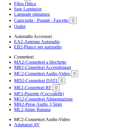
Fibra Ottica
Spie Luminose
Lampade miniatura
Capicorda - Puntali - Fascette

Outlet
Autoradio Accessori
EA2-Antenne Autoradio
EB2-Plance per autoradio
Connettori
MA2-Connettori a blochetto
MB2-Connettori Accendisigari
MC2-Connettori Audio-Video

MD2-Connettori DATI

ME2-Connettori RF

MF2-Pinzette (Coccodrilli)
MG2-Connettori Alimentazione
MH2-Prese Audio 3,5mm
ML2-Spine Banana
MC2-Connettori Audio-Video
Adattatori AV