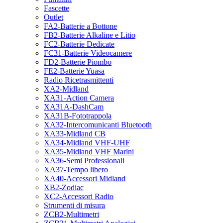
Fascette
Outlet
FA2-Batterie a Bottone
FB2-Batterie Alkaline e Litio
FC2-Batterie Dedicate
FC31-Batterie Videocamere
FD2-Batterie Piombo
FE2-Batterie Yuasa
Radio Ricetrasmittenti
XA2-Midland
XA31-Action Camera
XA31A-DashCam
XA31B-Fototrappola
XA32-Intercomunicanti Bluetooth
XA33-Midland CB
XA34-Midland VHF-UHF
XA35-Midland VHF Marini
XA36-Semi Professionali
XA37-Tempo libero
XA40-Accessori Midland
XB2-Zodiac
XC2-Accessori Radio
Strumenti di misura
ZCB2-Multimetri