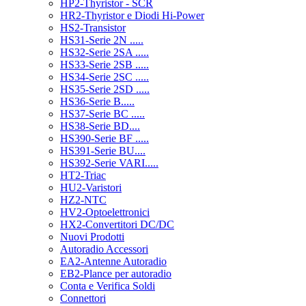
HP2-Thyristor - SCR
HR2-Thyristor e Diodi Hi-Power
HS2-Transistor
HS31-Serie 2N .....
HS32-Serie 2SA .....
HS33-Serie 2SB .....
HS34-Serie 2SC .....
HS35-Serie 2SD .....
HS36-Serie B.....
HS37-Serie BC .....
HS38-Serie BD....
HS390-Serie BF .....
HS391-Serie BU....
HS392-Serie VARI.....
HT2-Triac
HU2-Varistori
HZ2-NTC
HV2-Optoelettronici
HX2-Convertitori DC/DC
Nuovi Prodotti
Autoradio Accessori
EA2-Antenne Autoradio
EB2-Plance per autoradio
Conta e Verifica Soldi
Connettori