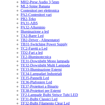
MH2-Prese Audio 3,5mm
ML2-Spine Banana
Contenitori per elettronica
PA2-Contenitori vari
PB2-Teko
PA31-ABS
PA32-Alluminio
Illuminazione a led
TA2-Barre Led
TB2-Driver - Alimentatori
TB31-Switching Power Supply
TC2-Faretti a Led
TD2-Fari a led
TE2-Illuminotecnica
TE31-Downlight Mono lampada
TE32-Downlight Multi Lampada
TE33-Illuminazione Esterni
TE34-Lampadari Industriali
TE35-Pannelli Led
TE36-Plafoniere Led
TE37-Proiettori a Binario
TE38-Proiettori per Esterni
TF2-Lampade Bulbi Strisce Tubi LED
TF31-Bulbi Classici Led
TF32-Bulbi Filamento Clear Led