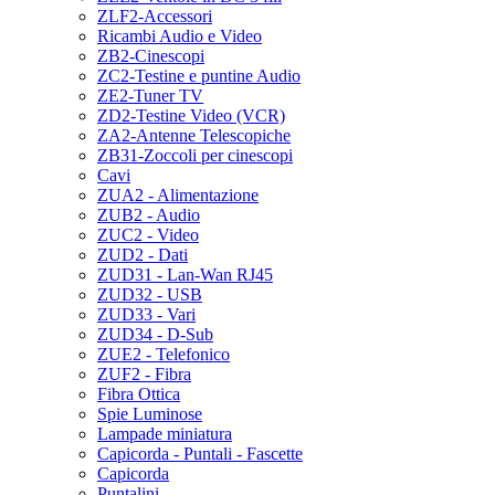
ZLF2-Accessori
Ricambi Audio e Video
ZB2-Cinescopi
ZC2-Testine e puntine Audio
ZE2-Tuner TV
ZD2-Testine Video (VCR)
ZA2-Antenne Telescopiche
ZB31-Zoccoli per cinescopi
Cavi
ZUA2 - Alimentazione
ZUB2 - Audio
ZUC2 - Video
ZUD2 - Dati
ZUD31 - Lan-Wan RJ45
ZUD32 - USB
ZUD33 - Vari
ZUD34 - D-Sub
ZUE2 - Telefonico
ZUF2 - Fibra
Fibra Ottica
Spie Luminose
Lampade miniatura
Capicorda - Puntali - Fascette
Capicorda
Puntalini