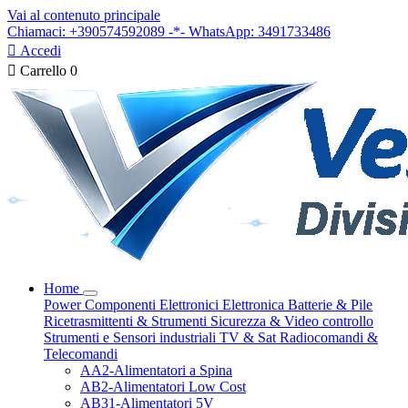
Vai al contenuto principale
Chiamaci: +390574592089 -*- WhatsApp: 3491733486

Accedi

Carrello
0
Home
Power
Componenti Elettronici
Elettronica
Batterie & Pile
Ricetrasmittenti & Strumenti
Sicurezza & Video controllo
Strumenti e Sensori industriali
TV & Sat
Radiocomandi &
Telecomandi
AA2-Alimentatori a Spina
AB2-Alimentatori Low Cost
AB31-Alimentatori 5V