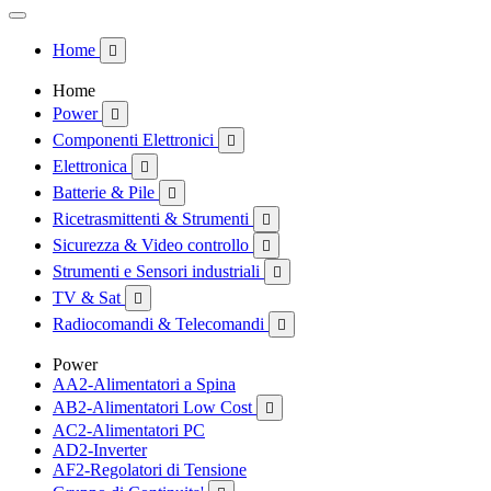
Home

Home
Power

Componenti Elettronici

Elettronica

Batterie & Pile

Ricetrasmittenti & Strumenti

Sicurezza & Video controllo

Strumenti e Sensori industriali

TV & Sat

Radiocomandi & Telecomandi

Power
AA2-Alimentatori a Spina
AB2-Alimentatori Low Cost

AC2-Alimentatori PC
AD2-Inverter
AF2-Regolatori di Tensione