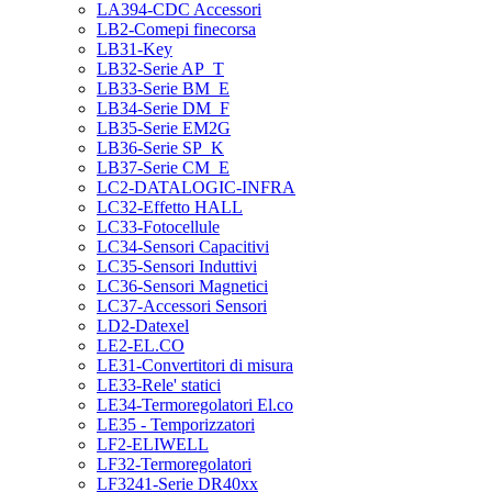
LA394-CDC Accessori
LB2-Comepi finecorsa
LB31-Key
LB32-Serie AP_T
LB33-Serie BM_E
LB34-Serie DM_F
LB35-Serie EM2G
LB36-Serie SP_K
LB37-Serie CM_E
LC2-DATALOGIC-INFRA
LC32-Effetto HALL
LC33-Fotocellule
LC34-Sensori Capacitivi
LC35-Sensori Induttivi
LC36-Sensori Magnetici
LC37-Accessori Sensori
LD2-Datexel
LE2-EL.CO
LE31-Convertitori di misura
LE33-Rele' statici
LE34-Termoregolatori El.co
LE35 - Temporizzatori
LF2-ELIWELL
LF32-Termoregolatori
LF3241-Serie DR40xx