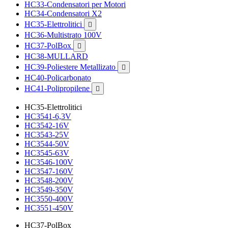
HC33-Condensatori per Motori
HC34-Condensatori X2
HC35-Elettrolitici

HC36-Multistrato 100V
HC37-PolBox

HC38-MULLARD
HC39-Poliestere Metallizato

HC40-Policarbonato
HC41-Polipropilene

HC35-Elettrolitici
HC3541-6,3V
HC3542-16V
HC3543-25V
HC3544-50V
HC3545-63V
HC3546-100V
HC3547-160V
HC3548-200V
HC3549-350V
HC3550-400V
HC3551-450V
HC37-PolBox