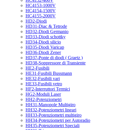
HC4152-400V
HC4153-1000V
HC4154-1500V
HC4155-2000V
HD2-Diodi
HD31-Diac & Tetrode
HD32-Diodi Germanio
HD33-Diodi schottky
HD34-Diodi silicio
HD35-Diodi Varicap
HD36-Diodi Zener
HD37-Ponte di diodi ( Graetz )
HD38-Soppressore di Transiente
HE2-Fusibili
HE31-Fusibili Bussmann
HE32-Fusibili vari
HE33-Fusibili vetro
HF2-Interruttori Termici
HG2-Moduli Laser
HH2-Potenziometri
HH31-Manopole Multigiro
HH32-Potenziometri lineari
HH33-Potenziometri multigiro
HH34-Potenziometri per Autoradio
HH35-Potenziometri Speciali