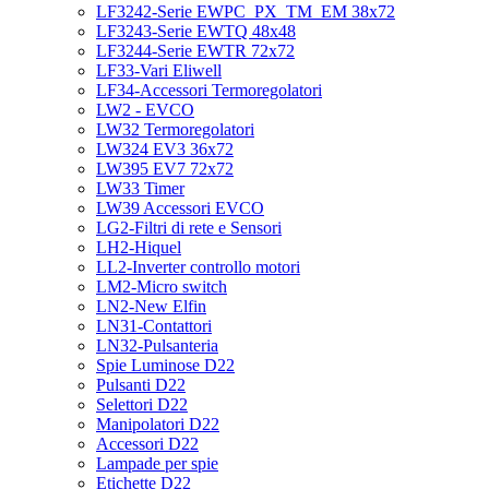
LF3242-Serie EWPC_PX_TM_EM 38x72
LF3243-Serie EWTQ 48x48
LF3244-Serie EWTR 72x72
LF33-Vari Eliwell
LF34-Accessori Termoregolatori
LW2 - EVCO
LW32 Termoregolatori
LW324 EV3 36x72
LW395 EV7 72x72
LW33 Timer
LW39 Accessori EVCO
LG2-Filtri di rete e Sensori
LH2-Hiquel
LL2-Inverter controllo motori
LM2-Micro switch
LN2-New Elfin
LN31-Contattori
LN32-Pulsanteria
Spie Luminose D22
Pulsanti D22
Selettori D22
Manipolatori D22
Accessori D22
Lampade per spie
Etichette D22