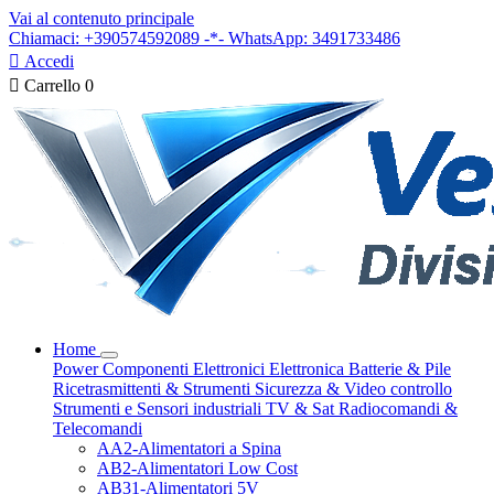
Vai al contenuto principale
Chiamaci: +390574592089 -*- WhatsApp: 3491733486

Accedi

Carrello
0
Home
Power
Componenti Elettronici
Elettronica
Batterie & Pile
Ricetrasmittenti & Strumenti
Sicurezza & Video controllo
Strumenti e Sensori industriali
TV & Sat
Radiocomandi &
Telecomandi
AA2-Alimentatori a Spina
AB2-Alimentatori Low Cost
AB31-Alimentatori 5V