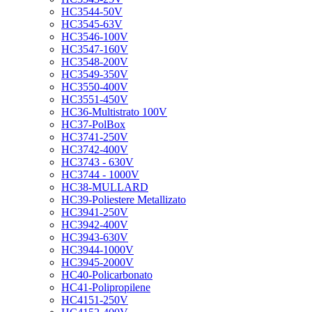
HC3544-50V
HC3545-63V
HC3546-100V
HC3547-160V
HC3548-200V
HC3549-350V
HC3550-400V
HC3551-450V
HC36-Multistrato 100V
HC37-PolBox
HC3741-250V
HC3742-400V
HC3743 - 630V
HC3744 - 1000V
HC38-MULLARD
HC39-Poliestere Metallizato
HC3941-250V
HC3942-400V
HC3943-630V
HC3944-1000V
HC3945-2000V
HC40-Policarbonato
HC41-Polipropilene
HC4151-250V