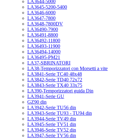
LA3644-5000
LA3645-5200-5400
LA3646-6000
LA3647-7800
LA3648-7800DV
LA36490-7900
LA36491-8800
LA36492-11800
LA36493-11900
LA36494-14000
LA36495-PM21
LA37-SBRINATORI
LA38-Temporizzatori con Morsetti a vite
LA3841-Serie TC40 48x48
LA3842-Serie TD40 72x72
LA3843-Serie TX40 33x75
LA390-Temporizzatori guida Din
LA3941-Serie GU
GZ90 din
LA3942-Serie TU56 din
LA3943-Serie TU93 - TU94 din
LA3944-Serie TV49 din
LA3945-Serie TV51 din
LA3946-Serie TV52 din
LA3947-Serie TV56 din