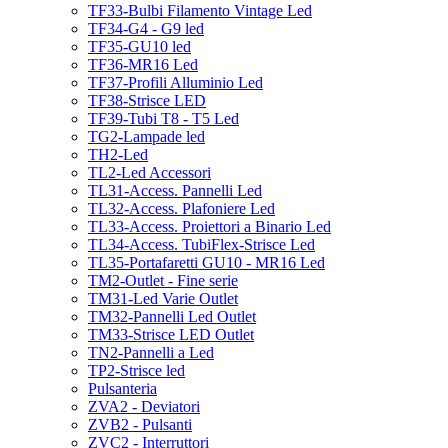
TF33-Bulbi Filamento Vintage Led
TF34-G4 - G9 led
TF35-GU10 led
TF36-MR16 Led
TF37-Profili Alluminio Led
TF38-Strisce LED
TF39-Tubi T8 - T5 Led
TG2-Lampade led
TH2-Led
TL2-Led Accessori
TL31-Access. Pannelli Led
TL32-Access. Plafoniere Led
TL33-Access. Proiettori a Binario Led
TL34-Access. TubiFlex-Strisce Led
TL35-Portafaretti GU10 - MR16 Led
TM2-Outlet - Fine serie
TM31-Led Varie Outlet
TM32-Pannelli Led Outlet
TM33-Strisce LED Outlet
TN2-Pannelli a Led
TP2-Strisce led
Pulsanteria
ZVA2 - Deviatori
ZVB2 - Pulsanti
ZVC2 - Interruttori