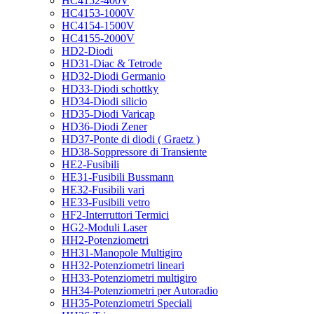
HC4152-400V
HC4153-1000V
HC4154-1500V
HC4155-2000V
HD2-Diodi
HD31-Diac & Tetrode
HD32-Diodi Germanio
HD33-Diodi schottky
HD34-Diodi silicio
HD35-Diodi Varicap
HD36-Diodi Zener
HD37-Ponte di diodi ( Graetz )
HD38-Soppressore di Transiente
HE2-Fusibili
HE31-Fusibili Bussmann
HE32-Fusibili vari
HE33-Fusibili vetro
HF2-Interruttori Termici
HG2-Moduli Laser
HH2-Potenziometri
HH31-Manopole Multigiro
HH32-Potenziometri lineari
HH33-Potenziometri multigiro
HH34-Potenziometri per Autoradio
HH35-Potenziometri Speciali