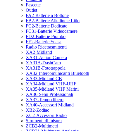
Fascette
Outlet
FA2-Batterie a Bottone
FB2-Batterie Alkaline e Litio
FC2-Batterie Dedicate
FC31-Batterie Videocamere
FD2-Batterie Piombo
FE2-Batterie Yuasa
Radio Ricetrasmittenti
XA2-Midland
XA31-Action Camera
XA31A-DashCam
XA31B-Fototrappola
XA32-Intercomunicanti Bluetooth
XA33-Midland CB
XA34-Midland VHF-UHF
XA35-Midland VHF Marini
XA36-Semi Professionali
XA37-Tempo libero
XA40-Accessori Midland
XB2-Zodiac
XC2-Accessori Radio
Strumenti di misura
ZCB2-Multimetri