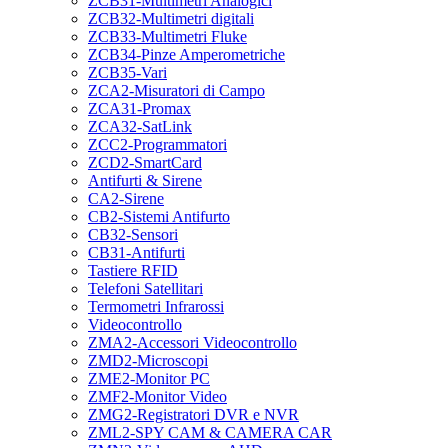
ZCB31-Multimetri Analogici
ZCB32-Multimetri digitali
ZCB33-Multimetri Fluke
ZCB34-Pinze Amperometriche
ZCB35-Vari
ZCA2-Misuratori di Campo
ZCA31-Promax
ZCA32-SatLink
ZCC2-Programmatori
ZCD2-SmartCard
Antifurti & Sirene
CA2-Sirene
CB2-Sistemi Antifurto
CB32-Sensori
CB31-Antifurti
Tastiere RFID
Telefoni Satellitari
Termometri Infrarossi
Videocontrollo
ZMA2-Accessori Videocontrollo
ZMD2-Microscopi
ZME2-Monitor PC
ZMF2-Monitor Video
ZMG2-Registratori DVR e NVR
ZML2-SPY CAM & CAMERA CAR